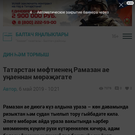
3
Автоматическое закрытие баннера через
БАЛТАЧ ЯҢАЛЫКЛАРЫ
16+
"Хезмәт" газетасы - Балтач районы
ДИН ҺӘМ ТОРМЫШ
Татарстан мөфтиенең Рамазан ае
уңаеннан мөрәҗәгате
Автор,
6 май 2019 - 10:21
7076
0
2
Рамазан ае диюгә күз алдына ураза – көн дәвамында
ризыктан һәм судан тыелып тору гыйбадәте килә.
Әлеге мөбарәк айда ураза вакытында һәрбер
мөэминнең күңеле рухи күтәренкелек кичерә, адәм