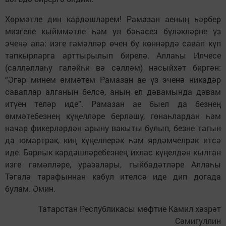
Хөрмәтле дин кардәшләрем! Рамазан аеның һәрбер
мизгеле кыйммәтле һәм ул бәһасез бүләкләрне үз
эченә ала: изге гамәлләр өчен бу көннәрдә савап күп
тапкырларга арттырылып бирелә. Аллаһы Илчесе
(салләллаһу галәйһи вә сәлләм) нәсыйхәт биргән:
“Әгәр минем өммәтем Рамазан ае үз эченә никадәр
саваплар алганын белсә, аның ел дәвамында дәвам
итүен теләр иде”. Рамазан ае быел да безнең
өммәтебезнең күңелләре берләшү, гөнаһлардан һәм
начар фикерләрдән арыну вакыты булып, безне тагын
да юмартрак, киң күңеллерәк һәм ярдәмчелрәк итсә
иде. Барлык кардәшләребезнең ихлас күңелдән кылган
изге гамәлләре, уразалары, гыйбадәтләре Аллаһы
Тәгалә тарафыннан кабул ителсә иде дип догада
булам. Әмин.
Татарстан Республикасы мөфтие Камил хәзрәт
Сәмигуллин