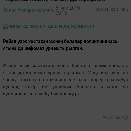
6 май 2019 -
Зәлия Фәйзрахманова,
3463
0
2
09:16
Район үзәк хастаханәсенең балалар поликлиникасы
ягына да инфомат урнаштырылган.
Район үзәк хастаханәсенең балалар поликлиникасы
ягына да инфомат урнаштырылган. Моңарчы чиратка
язылу өчен төп поликлиника ягына йөрергә мәҗбүр
булсак, хәзер бу уңайлык балалар ягында да
булдырылган һәм бу бик сөендерә.
Фото: автор