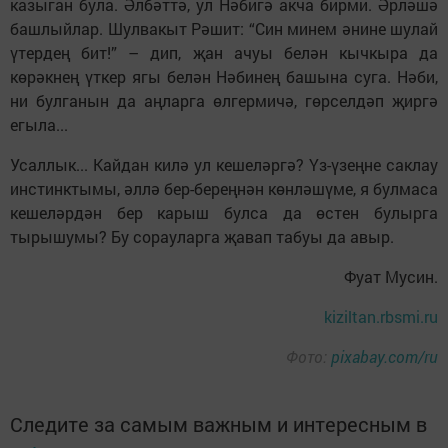
казыган була. Әлбәттә, ул Нәбигә акча бирми. Әрләшә
башлыйлар. Шулвакыт Рәшит: “Син минем әнине шулай
үтердең бит!” – дип, җан ачуы белән кычкыра да
көрәкнең үткер ягы белән Нәбинең башына суга. Нәби,
ни булганын да аңларга өлгермичә, гөрселдәп җиргә
егыла...
Усаллык... Кайдан килә ул кешеләргә? Үз-үзеңне саклау
инстинктымы, әллә бер-береңнән көнләшүме, я булмаса
кешеләрдән бер карыш булса да өстен булырга
тырышумы? Бу сорауларга җавап табуы да авыр.
Фуат Мусин.
kiziltan.rbsmi.ru
Фото:
pixabay.com/ru
Следите за самым важным и интересным в