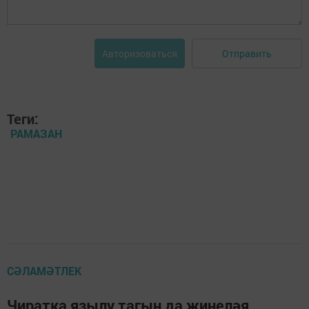
Отправить
Авторизоваться
Теги:
РАМАЗАН
СӘЛАМӘТЛЕК
Чиратка язылу тагын да җиңеләя