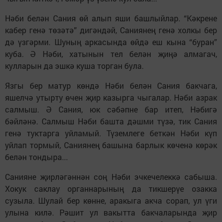
Нәби белән Сания өй алып яши башлыйлар. “Кәкрене
кабер генә төзәтә” дигәндәй, Саниянең генә холкы бер
дә үзгәрми. Шуның аркасында өйдә еш кына “буран”
куба. Ә Нәби, хатынын тел белән җиңә алмагач,
кулларын да эшкә куша торган була.
Язгы бер матур көндә Нәби белән Сания бакчага,
яшелчә утырту өчен җир казырга чыгалар. Нәби азрак
салмыш. Ә Сания, юк сәбәпне бар итеп, Нәбигә
бәйләнә. Салмыш Нәби башта дәшми түзә, тик Сания
генә туктарга уйламый. Түземлеге беткән Нәби күп
уйлап тормый, Саниянең башына барлык көченә көрәк
белән тондыра...
Санияне җирләгәннән соң Нәби эчкечелеккә сабыша.
Хокук саклау органнарының да тикшерүе озакка
сузыла. Шулай бер көнне, аракыга акча сорап, ул үги
улына килә. Рәшит ул вакытта бакчаларында җир