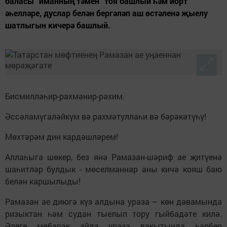
баласы “иманның тәмен” тоя башлый һәм йорт
әһелләре, дуслар белән бергәләп аш өстәленә җыелу
шатлыгын кичерә башлый.
Бисмилләһир-рахмәнир-рәхим.
Әссәламүгаләйкүм вә рахмәтуллаһи вә бәрәкәтүһү!
Мөхтәрәм дин кардәшләрем!
Аллаһыга шөкер, без янә Рамазан-шәриф ае җитүенә
шаһитләр булдык - мөселманнар аны кичә кояш баю
белән каршылыды!
Рамазан ае диюгә күз алдына ураза – көн дәвамында
ризыктан һәм судан тыелып тору гыйбадәте килә.
Әлеге мөбарәк айда ураза вакытында һәрбер