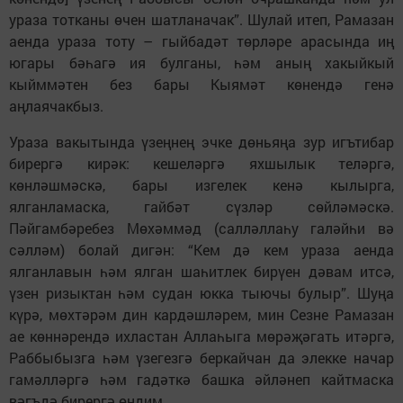
ураза тотканы өчен шатланачак”. Шулай итеп, Рамазан
аенда ураза тоту – гыйбадәт төрләре арасында иң
югары бәһагә ия булганы, һәм аның хакыйкый
кыйммәтен без бары Кыямәт көнендә генә
аңлаячакбыз.
Ураза вакытында үзеңнең эчке дөньяңа зур игътибар
бирергә кирәк: кешеләргә яхшылык теләргә,
көнләшмәскә, бары изгелек кенә кылырга,
ялганламаска, гайбәт сүзләр сөйләмәскә.
Пәйгамбәребез Мөхәммәд (салләллаһу галәйһи вә
сәлләм) болай дигән: “Кем дә кем ураза аенда
ялганлавын һәм ялган шаһитлек бирүен дәвам итсә,
үзен ризыктан һәм судан юкка тыючы булыр”. Шуңа
күрә, мөхтәрәм дин кардәшләрем, мин Сезне Рамазан
ае көннәрендә ихластан Аллаһыга мөрәҗәгать итәргә,
Раббыбызга һәм үзегезгә беркайчан да элекке начар
гамәлләргә һәм гадәткә башка әйләнеп кайтмаска
вәгъдә бирергә өндим.