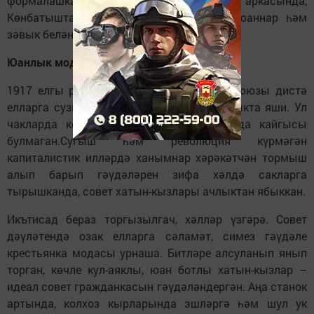
формалашкан. Нәкъ менә шул сәбәпләр аркасында,
Көнбатышта совет хатын-кызлары бик юаннар һәм
зәвык белән киенә белмиләр дип саналган.
Юанлык модасы
1917 елгы революциядән соң Советлар Союзы дистә
елларга сузылган җимереклектә һәм ачлыкта яши. Ул
чакларда кешеләрдә матурлык һәм мода кайгысы
булмаган.Сугыш һәм революция күрмәгән
капиталистик илләрдә ханымнар хәрәкәтчән тормыш
алып барып гәүдәләрен зифа хәлдә сакларга
тырышканда, совет хатын-кызлары ачлыктан ябыккан.
Икътисад бераз торгызылгач, хәлләр үзгәрә. Совет
дәүләтендә озак елларга сәламәт, симез гәүдәле
крестьянка модасы урнаша. Битләре алсуланып янып
торган, көчле кул-аяклы, юан ботлы хатын-кызлар –
идеал совет гражданкасын гәүдәләндергән. Аңа станок
артында, колхоз кырларында эшләргә һәм шул ук