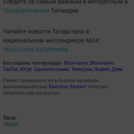
Следите за самым важным и интересным в
Telegram-канале
Татмедиа
Читайте новости Татарстана в
национальном мессенджере MАХ:
https://max.ru/tatmedia
Без социаль челтәрләрдә
:
ВКонтакте
,
ВКонтакте
,
ТикТок
,
Ютуб
,
Одноклассники
,
Телеграм
,
Яндекс.Дзен
Район тормышына кагылышлы иң мөһим
яңалыкларыбызны
Балтаси_Хезмэт
телеграм
каналыбызда да укыгыз.
Теги:
МОДА