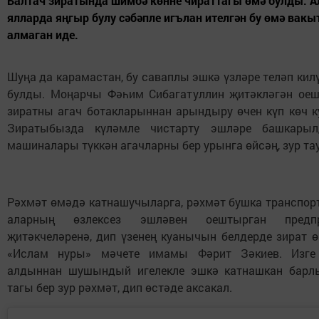
Балтач зиратында шимбә көнне чираттагы өмә булды. 
ялларда яңгыр булу сәбәпле игълан ителгән бу өмә вакы
алмаган иде.
Шуңа да карамастан, бу саваплы эшкә үзләре теләп кил
булды. Моңарчы Фәһим Сибагатуллин җитәкләгән ое
зиратны агач ботакларыннан арындыру өчен күп көч к
Зиратыбызда күләмле чистарту эшләре башкарыл
машиналары түккән агачларны бер урынга өйсәң, зур тау
Рәхмәт өмәдә катнашучыларга, рәхмәт бушка транспорт
аларның өзлексез эшләвен оештырган предпри
җитәкчеләренә, дип үзенең куанычын белдерде зират 
«Ислам нуры» мәчете имамы Фәрит Зәкиев. Изге
алдыннан шушындый игелекле эшкә катнашкан барл
тагы бер зур рәхмәт, дип өстәде аксакал.