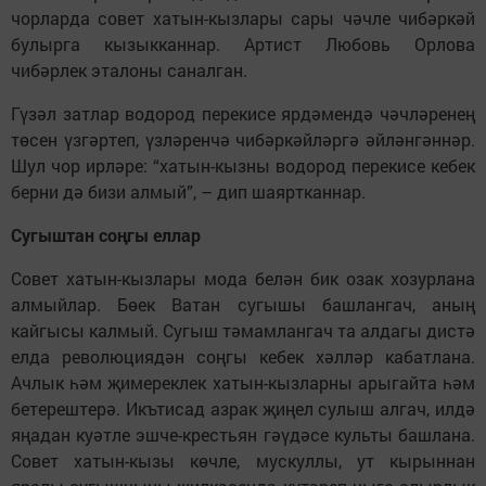
чорларда совет хатын-кызлары сары чәчле чибәркәй
булырга кызыкканнар. Артист Любовь Орлова
чибәрлек эталоны саналган.
Гүзәл затлар водород перекисе ярдәмендә чәчләренең
төсен үзгәртеп, үзләренчә чибәркәйләргә әйләнгәннәр.
Шул чор ирләре: “хатын-кызны водород перекисе кебек
берни дә бизи алмый”, – дип шаяртканнар.
Сугыштан соңгы еллар
Совет хатын-кызлары мода белән бик озак хозурлана
алмыйлар. Бөек Ватан сугышы башлангач, аның
кайгысы калмый. Сугыш тәмамлангач та алдагы дистә
елда революциядән соңгы кебек хәлләр кабатлана.
Ачлык һәм җимереклек хатын-кызларны арыгайта һәм
бетерештерә. Икътисад азрак җиңел сулыш алгач, илдә
яңадан куәтле эшче-крестьян гәүдәсе культы башлана.
Совет хатын-кызы көчле, мускуллы, ут кырыннан