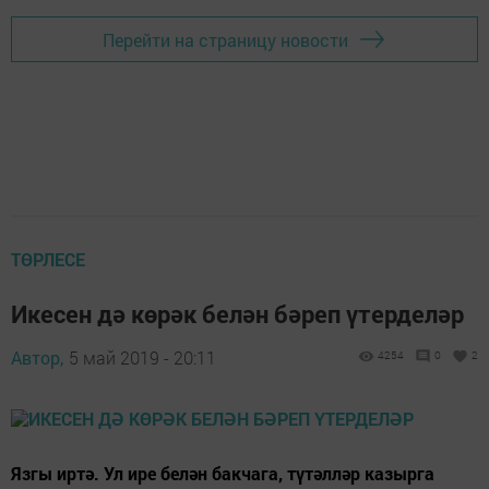
Перейти на страницу новости
ТӨРЛЕСЕ
Икесен дә көрәк белән бәреп үтерделәр
Автор,
5 май 2019 - 20:11
4254
0
2
Язгы иртә. Ул ире белән бакчага, түтәлләр казырга