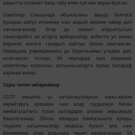
вакытта сәламәт бала табу өчен күп көч кирәк булган.
Советлар Союзында ябыклыкны авыру билгесе
буларак кабул иткәннәр һәм андый кешене чибәр дип
санамаганнар. Әгәр дә хезмәт алдынгысын
санаторийгә ял итәргә җибәрсәләр, әлбәттә ул аннан
берничә килога тазарып кайтуы белән мактанган.
Медицина учреждениесе дә бурычымны үтәдем дип,
исәп-хисап тоткан. Ул чорларда мул күкрәкле,
аппетитлы колхозчы хатын-кызларга ирләр битараф
карамаганнар.
Сары чәчле чибәркәйләр
СССР ниһаять үз хатын-кызларын азмы-күпме
көрәйтергә ирешкән һәм алар гәүдәләре белән
көнбатыштагы гүзәл затлардан әлләни аерылмый
башлаганнар. 30нчы елларда Көнбатышта купшы
гәүдәле хатын-кызлар модасы булып ала һәм
безнекеләр алар алдында төшеп калмаганнар. Ул