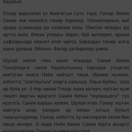
башлый.
Еллар акрынлап үз йомгагын сүтә тора. Гомәр белән
Сания ике малайга гомер бирәләр. Малайларның кай
арада үскәннәре дә сизелми кала. Мәктәп еллары да
артта кала. Өлкән уллары Айрат, буй җиткереп, армия
сафларында хезмәт итеп кайта. Бераздан тимер юлга
эшкә урнаша. Өйләнә. Фатир да бирәләр үзенә.
Шулай көйле генә яшәп ятканда Сания белән
Гомәрләргә гаилә башлыгының төрмәдә утырган
икетуган энесе Нәби кайтып төшә. Иреккә чыккач,
әлбәттә, “азатлыгын” юарга салыша. Озын буйлы, таза
ир була ул. Ә бер көнне Гомәр эшкә киткәч, күптән күзе
төшеп йөргән җиңгәсе Сания белән “аңлашырга” сүз
кузгата. Сания каршы килми. Шулай итеп, Гомәр эштән
кайтуга алар үзләрен ир белән хатын булып
таныштыралар. Гомәр, әлбәттә, бу мәсхәрәле хәлне бик
авыр кичерә. Ә инде Нәби белән Сания бергә яшәргә
чыгып киткәч, Гомәр үз-үзенә кул сала...