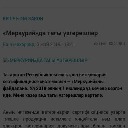
КЕШЕ ҺӘМ ЗАКОН
«Меркурий»да тагы үзгәрешләр
Баш мөхәррир,
5 май 2019 - 18:41
3365
0
3
Татарстан Республикасы электрон ветеринария
сертификациясе системасын – «Меркурий»ны
файдалана. Ул 2018 елның 1 июлендә үз көченә кергән
иде. Менә хәзер аӊа тагы үзгәрешләр кертелә.
Аныӊ нигезендә ветеринария сертификациясе узарга
тиешле продукция исемлеге киңәйтелә һәм алар
электрон ветеринария документлары белән тәэмин