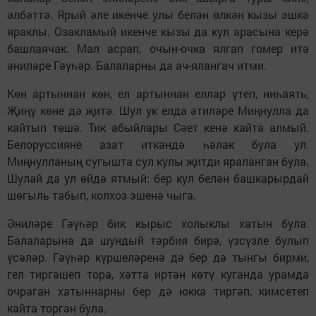
әлбәттә. Ярый әле икенче улы белән өлкән кызы эшкә
яраклы. Озакламый икенче кызы да кул арасына керә
башлаячак. Мал асрап, очын-очка ялгап гомер итә
әниләре Гәүһәр. Балаларны да ач-ялангач итми.
Көн артыннан көн, ел артыннан еллар үтеп, ниһаять,
Җиңү көне дә җитә. Шул ук елда әтиләре Миңнулла да
кайтып төшә. Тик абыйлары Сәет кенә кайта алмый.
Белоруссияне азат иткәндә һәлак була ул.
Миңнулланың сугышта сул кулы җитди яраланган була.
Шулай да ул өйдә ятмый: бер кул белән башкарырдай
шөгыль табып, колхоз эшенә чыга.
Әниләре Гәүһәр бик кырыс холыклы хатын була.
Балаларына да шундый тәрбия бирә, үзсүзле булып
үсәләр. Гәүһәр күршеләренә дә бер дә тынгы бирми,
гел тиргәшеп тора, хәтта иртән көтү куганда урамда
очраган хатыннарны бер дә юкка тиргәп, кимсетеп
кайта торган була.