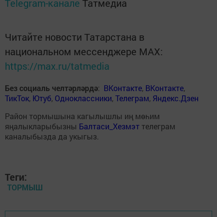
Telegram-канале
Татмедиа
Читайте новости Татарстана в
национальном мессенджере MАХ:
https://max.ru/tatmedia
Без социаль челтәрләрдә
:
ВКонтакте
,
ВКонтакте
,
ТикТок
,
Ютуб
,
Одноклассники
,
Телеграм
,
Яндекс.Дзен
Район тормышына кагылышлы иң мөһим
яңалыкларыбызны
Балтаси_Хезмэт
телеграм
каналыбызда да укыгыз.
Теги:
ТОРМЫШ