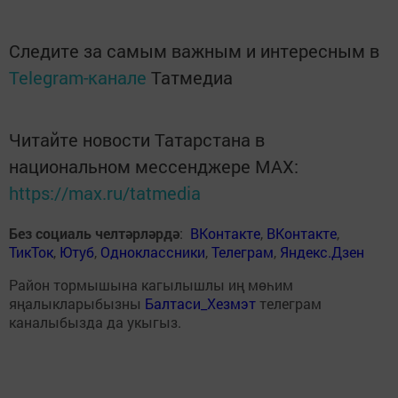
Следите за самым важным и интересным в
Telegram-канале
Татмедиа
Читайте новости Татарстана в
национальном мессенджере MАХ:
https://max.ru/tatmedia
Без социаль челтәрләрдә
:
ВКонтакте
,
ВКонтакте
,
ТикТок
,
Ютуб
,
Одноклассники
,
Телеграм
,
Яндекс.Дзен
Район тормышына кагылышлы иң мөһим
яңалыкларыбызны
Балтаси_Хезмэт
телеграм
каналыбызда да укыгыз.