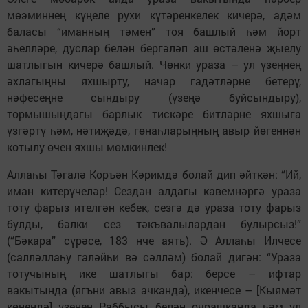
мөэминнең күңеле рухи күтәренкелек кичерә, адәм
баласы “иманның тәмен” тоя башлый һәм йорт
әһелләре, дуслар белән бергәләп аш өстәленә җыелу
шатлыгын кичерә башлый. Чөнки ураза – ул үзеңнең
әхлагыңны яхшырту, начар гадәтләрне бетерү,
нәфесеңне сындыру (үзеңә буйсындыру),
тормышыңдагы барлык тискәре битләрне яхшыга
үзгәртү һәм, нәтиҗәдә, гөнаһларыңның авыр йөгеннән
котылу өчен яхшы мөмкинлек!
Аллаһы Тәгалә Коръән Кәримдә болай дип әйткән: “Ий,
иман китерүчеләр! Сездән алдагы кавемнәргә ураза
тоту фарыз ителгән кебек, сезгә дә ураза тоту фарыз
булды, бәлки сез тәкъвалылардан булырсыз!”
(“Бәкара” сүрәсе, 183 нче аять). Ә Аллаһы Илчесе
(салләллаһу галәйһи вә сәлләм) болай дигән: “Ураза
тотучының ике шатлыгы бар: берсе – ифтар
вакытында (ягъни авыз ачканда), икенчесе – [Кыямәт
көнендә] үзенең Раббысы белән очрашканда һәм ул