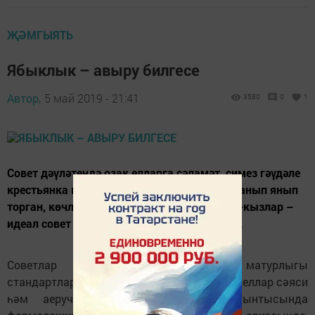
ҖӘМГЫЯТЬ
Ябыклык – авыру билгесе
Автор,
5 май 2019 - 21:41
3580
0
1
Совет дәүләтендә озак елларга сәламәт, симез гәүдәле
крестьянка модасы урнаша. Битләре алсуланып янып
торган, көчле кул-аяклы, юан ботлы хатын-кызлар –
идеал совет гражданкасын гәүдәләндергән.
Советлар Союзында хатын-кыз матурлыгы
стандартлары мода кануннарын урап, озак еллар сәяси
һәм аеруча икътисадый хәлләр йогынтысында