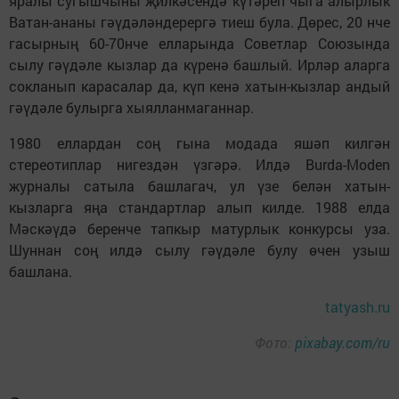
яралы сугышчыны җилкәсендә күтәреп чыга алырлык
Ватан-ананы гәүдәләндерергә тиеш була. Дөрес, 20 нче
гасырның 60-70нче елларында Советлар Союзында
сылу гәүдәле кызлар да күренә башлый. Ирләр аларга
сокланып карасалар да, күп кенә хатын-кызлар андый
гәүдәле булырга хыялланмаганнар.
1980 еллардан соң гына модада яшәп килгән
стереотиплар нигездән үзгәрә. Илдә Burda-Moden
журналы сатыла башлагач, ул үзе белән хатын-
кызларга яңа стандартлар алып килде. 1988 елда
Мәскәүдә беренче тапкыр матурлык конкурсы уза.
Шуннан соң илдә сылу гәүдәле булу өчен узыш
башлана.
tatyash.ru
Фото:
pixabay.com/ru