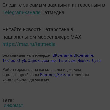
Следите за самым важным и интересным в
Telegram-канале
Татмедиа
Читайте новости Татарстана в
национальном мессенджере MАХ:
https://max.ru/tatmedia
Без социаль челтәрләрдә
:
ВКонтакте
,
ВКонтакте
,
ТикТок
,
Ютуб
,
Одноклассники
,
Телеграм
,
Яндекс.Дзен
Район тормышына кагылышлы иң мөһим
яңалыкларыбызны
Балтаси_Хезмэт
телеграм
каналыбызда да укыгыз.
Теги:
ИНФОМАТ