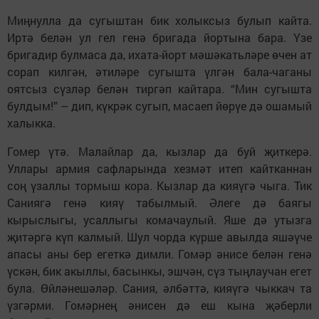
Миңнулла да сугыштан бик холыксыз булып кайта.
Иртә белән ул гел генә бригада йортына бара. Үзе
бригадир булмаса да, ихата-йорт мәшәкатьләре өчен ат
сорап килгән, әтиләре сугышта үлгән бала-чаганы
оятсыз сүзләр белән тиргәп кайтара. “Мин сугышта
булдым!” – дип, күкрәк сугып, масаеп йөрүе дә ошамый
халыкка.
Гомер үтә. Малайлар да, кызлар да буй җиткерә.
Уллары армия сафларында хезмәт итеп кайтканнан
соң үзаллы тормыш кора. Кызлар да кияүгә чыга. Тик
Саниягә генә кияү табылмый. Әлеге дә баягы
кырыслыгы, усаллыгы комачаулый. Яше дә утызга
җитәргә күп калмый. Шул чорда күрше авылда яшәүче
апасы аны бер егеткә димли. Гомәр әнисе белән генә
үскән, бик акыллы, басынкы, эшчән, сүз тыңлаучан егет
була. Өйләнешәләр. Сания, әлбәттә, кияүгә чыккач та
үзгәрми. Гомәрнең әнисен дә еш кына җәберли