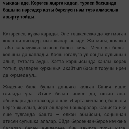
чыккан иде. Көрәген җиргә кадап, тураеп басканда
башына нәрсәдер каты бәрелүен һәм түзә алмаслык
авырту тойды.
Күтәрелеп, күккә карады. Әле төшкелеккә дә җитмәгән
кояш ни өчендер, нык кызарган иде. Җитмәсә, кояшка
таба каракучкыл-кызыл болыт килә. Менә ул болыт
кояшны да каплады. Кояш югалуга ул соңгы сулышын
алып, түтәлгә ауды. Хәтта каршысында канлы көрәк
тотып, күзләрен куркыныч акайтып басып торучы ирен
дә күрмәде ул...
Җиденче бала булып дөньяга килгән Сания ишле
гаиләдә үсә. Әтисе белән әнисе дә, өлкән апа-
абыйлары да колхозда эшли. Ә иртә-кичләрен, барысы
бергә җыелып, йорт эшләрен башкаралар. Саниягә ике
яше тулганда башта — өлкән абыйсын, соңыннан
әтисен сугышка алалар. Өйдә берсеннән-берсе кечкенә
балалар белән әниләренә бик авырга туры килә,