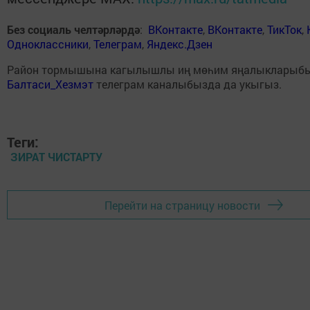
Без социаль челтәрләрдә
:
ВКонтакте
,
ВКонтакте
,
ТикТок
,
Одноклассники
,
Телеграм
,
Яндекс.Дзен
Район тормышына кагылышлы иң мөһим яңалыкларыб
Балтаси_Хезмэт
телеграм каналыбызда да укыгыз.
Теги:
ЗИРАТ ЧИСТАРТУ
Перейти на страницу новости