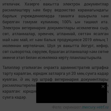
ителәчәк. Хәзерге вакытта электрон документлар
рәсмиләштерү һәм бирү ведомство карамагындагы
барлык учреждениеләрдә гамәлгә ашырыла һәм
бирелгән гомуми күләмнең 100% ын тәшкил итә.
Электрон ветеринария документлары исемлегенә сыр,
сөт, атланмалар, эремчек, атланмай, сөттән ясалган
май һәм май, ит һәм балык продукциясе 2019 елның 1
июленнән кертеләчәк. Шул ук вакытта йогурт, кефир,
сөт сыворотка, сөрүлек, бушаган атланмалар һәм сөтне
икенче этап белән исемлеккә кертү планлаштырыла.
Таләпләр үтәлмәгән очракта административ штрафка
тарту каралган, юридик затларга ул 20 меӊ сумга кадәр
куелган. Ә иӊ зур штраф ветеринария документлары
рәсмиләштерелмәгән хайваннарны сату-алу өчен
Безнең Яндекс Дзен каналына языл
каралган: юридик затларга ул 300 меӊнән 500 меӊ
Подписаться
сумга кадәр.
Фото: скриншот
mercury.vetrf.ru