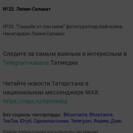
№32. Лилия-Салават
№32. "Гашыйк ит син мине" фотосурәтләр бәйгесенә,
Нөнәгәрдән Лилия-Салават
Следите за самым важным и интересным в
Telegram-канале
Татмедиа
Читайте новости Татарстана в
национальном мессенджере MАХ:
https://max.ru/tatmedia
Без социаль челтәрләрдә
:
ВКонтакте
,
ВКонтакте
,
ТикТок
,
Ютуб
,
Одноклассники
,
Телеграм
,
Яндекс.Дзен
Район тормышына кагылышлы иң мөһим