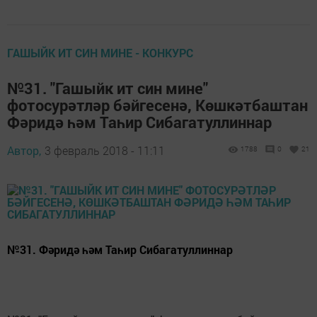
ГАШЫЙК ИТ СИН МИНЕ - КОНКУРС
№31. "Гашыйк ит син мине"
фотосурәтләр бәйгесенә, Көшкәтбаштан
Фәридә һәм Таһир Сибагатуллиннар
Автор,
3 февраль 2018 - 11:11
1788
0
21
№31. Фәридә һәм Таһир Сибагатуллиннар