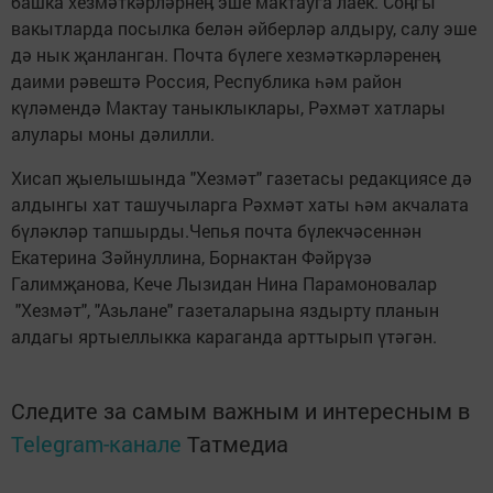
башка хезмәткәрләрнеӊ эше мактауга лаек. Соӊгы
вакытларда посылка белән әйберләр алдыру, салу эше
дә нык җанланган. Почта бүлеге хезмәткәрләренеӊ
даими рәвештә Россия, Республика һәм район
күләмендә Мактау таныклыклары, Рәхмәт хатлары
алулары моны дәлилли.
Хисап җыелышында "Хезмәт" газетасы редакциясе дә
алдынгы хат ташучыларга Рәхмәт хаты һәм акчалата
бүләкләр тапшырды.Чепья почта бүлекчәсеннән
Екатерина Зәйнуллина, Борнактан Фәйрүзә
Галимҗанова, Кече Лызидан Нина Парамоновалар
"Хезмәт", "Азьлане" газеталарына яздырту планын
алдагы яртыеллыкка караганда арттырып үтәгән.
Следите за самым важным и интересным в
Telegram-канале
Татмедиа