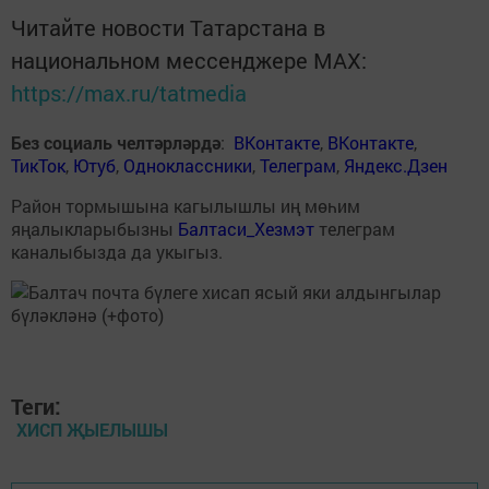
Читайте новости Татарстана в
национальном мессенджере MАХ:
https://max.ru/tatmedia
Без социаль челтәрләрдә
:
ВКонтакте
,
ВКонтакте
,
ТикТок
,
Ютуб
,
Одноклассники
,
Телеграм
,
Яндекс.Дзен
Район тормышына кагылышлы иң мөһим
яңалыкларыбызны
Балтаси_Хезмэт
телеграм
каналыбызда да укыгыз.
Теги:
ХИСП ҖЫЕЛЫШЫ