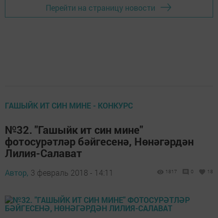
Перейти на страницу новости
ГАШЫЙК ИТ СИН МИНЕ - КОНКУРС
№32. "Гашыйк ит син мине"
фотосурәтләр бәйгесенә, Нөнәгәрдән
Лилия-Салават
Автор,
3 февраль 2018 - 14:11
1817
0
18