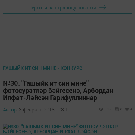
Перейти на страницу новости
ГАШЫЙК ИТ СИН МИНЕ - КОНКУРС
№30. "Гашыйк ит син мине"
фотосурәтләр бәйгесенә, Арбордан
Илфат-Ләйсән Гарифуллиннар
Автор,
3 февраль 2018 - 08:11
1782
0
3