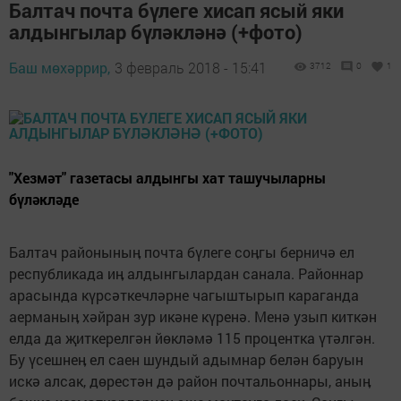
Балтач почта бүлеге хисап ясый яки
алдынгылар бүләкләнә (+фото)
Баш мөхәррир,
3 февраль 2018 - 15:41
3712
0
1
"Хезмәт" газетасы алдынгы хат ташучыларны
бүләкләде
Балтач районыныӊ почта бүлеге соӊгы берничә ел
республикада иӊ алдынгылардан санала. Районнар
арасында күрсәткечләрне чагыштырып караганда
аерманыӊ хәйран зур икәне күренә. Менә узып киткән
елда да җиткерелгән йөкләмә 115 процентка үтәлгән.
Бу үсешнеӊ ел саен шундый адымнар белән баруын
искә алсак, дөрестән дә район почтальоннары, аныӊ