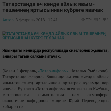
Татарстанда өч көндә айлык явым-
төшемнең яртысыннан күбрәге явачак
Автор,
3 февраль 2018 - 12:41
3764
0
1
Якындагы көннәрдә республикада сизелерлек җылыта,
аннары тагын салкынайтачак.
(Казан, 1 февраль,
«Татар-информ»
, Наталья Рыбакова).
Татарстанда февраль башында өч көн эчендә айлык
явым-төшемнең яртысыннан артыграк күләмдә кар
явачак. Бу хакта «Татар-информ» агентлыгына КФУның
метеорология, климатология һәм атмосфера
экологиясе кафедрасы мөдире Юрий Переведенцев
хәбәр итте.