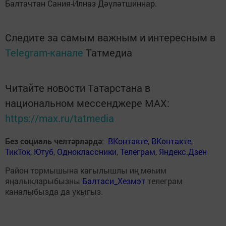
Балтачтан Сания-Илназ Дәүләтшиннар.
Следите за самым важным и интересным в
Telegram-канале
Татмедиа
Читайте новости Татарстана в
национальном мессенджере MАХ:
https://max.ru/tatmedia
Без социаль челтәрләрдә
:
ВКонтакте
,
ВКонтакте
,
ТикТок
,
Ютуб
,
Одноклассники
,
Телеграм
,
Яндекс.Дзен
Район тормышына кагылышлы иң мөһим
яңалыкларыбызны
Балтаси_Хезмэт
телеграм
каналыбызда да укыгыз.