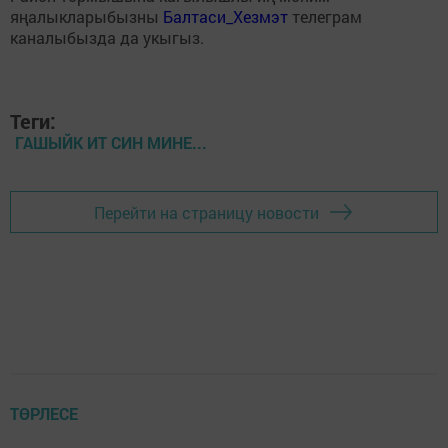
яңалыкларыбызны
Балтаси_Хезмэт
телеграм
каналыбызда да укыгыз.
Теги:
ГАШЫЙК ИТ СИН МИНЕ...
Перейти на страницу новости
ТӨРЛЕСЕ