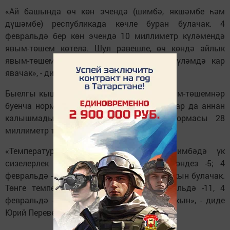
«Ай башында өч көн эчендә (шимбә, якшәмбе һәм
дүшәмбе) республикада көчле буран булачак. 4
февральдә бер көн эчендә 10 миллиметр күләмендә
явым-төшем көтелә. Шул рәвешле, өч көндә айлык
явым-төшемнең яртысыннан артыграк күләмдә кар
явачак», - дип искәртте ул.
Быелгы кышта кар күп яуды. Декабрь явым-төшемнәр
буенча норманы арттырып "үтәде", гыйнвар да аннан
калышмады. Февральдә явым-төшем нормасы 28
миллиметр тәшкил итә.
«Температурага килгәндә, инде бу шимбәдә үк
сизелерлек җылытачак. 3 февральдә көндез -5; 4
февральдә -0, ә 5 февральдә -6 градус салкын булачак.
Төнге температураларга килсәк, 3 февральдә -11, 4
февральдә -5, 5 феврадьдә -9 градус салкын», - диде
Юрий Переведенцев.