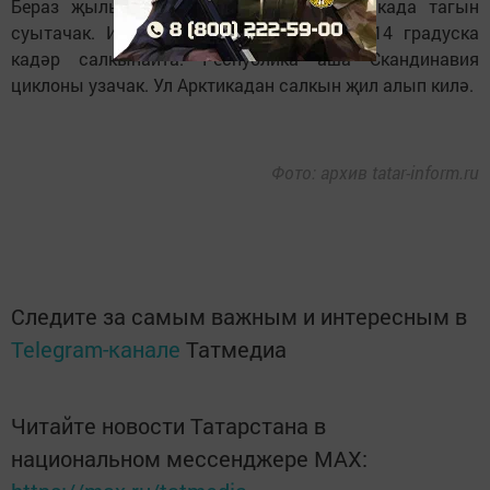
Бераз җылытып алганнан соң, республикада тагын
суытачак. Инде 6 февральдә үк төнлә -14 градуска
кадәр салкынайта. Республика аша Скандинавия
циклоны узачак. Ул Арктикадан салкын җил алып килә.
Фото: архив tatar-inform.ru
Следите за самым важным и интересным в
Telegram-канале
Татмедиа
Читайте новости Татарстана в
национальном мессенджере MАХ: