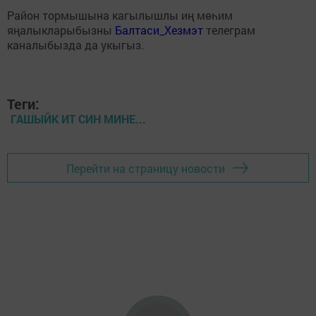
Район тормышына кагылышлы иң мөһим
яңалыкларыбызны
Балтаси_Хезмэт
телеграм
каналыбызда да укыгыз.
Теги:
ГАШЫЙК ИТ СИН МИНЕ...
Перейти на страницу новости