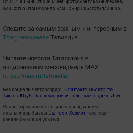
№31. "Гашыйк ит син мине" фотосурәтләр бәйгесенә,
Көшкәтбаштан Фәридә һәм Таһир Сибагатуллиннар.
Следите за самым важным и интересным в
Telegram-канале
Татмедиа
Читайте новости Татарстана в
национальном мессенджере MАХ:
https://max.ru/tatmedia
Без социаль челтәрләрдә
:
ВКонтакте
,
ВКонтакте
,
ТикТок
,
Ютуб
,
Одноклассники
,
Телеграм
,
Яндекс.Дзен
Район тормышына кагылышлы иң мөһим
яңалыкларыбызны
Балтаси_Хезмэт
телеграм
каналыбызда да укыгыз.