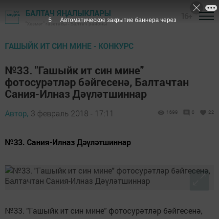
БАЛТАЧ ЯҢАЛЫКЛАРЫ
16+
4
Автоматическое закрытие баннера через
"Хезмәт" газетасы - Балтач районы
ГАШЫЙК ИТ СИН МИНЕ - КОНКУРС
№33. "Гашыйк ит син мине"
фотосурәтләр бәйгесенә, Балтачтан
Сания-Илназ Дәүләтшиннар
Автор,
3 февраль 2018 - 17:11
1699
0
22
№33. Сания-Илназ Дәүләтшиннар
№33. "Гашыйк ит син мине" фотосурәтләр бәйгесенә,