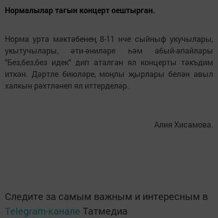
Нормалылар тагын концерт оештырган.
Норма урта мәктәбенең 8-11 нче сыйныф укучылары,
укытучылары, әти-әниләре һәм абый-апайлары
"Без,без,без идек" дип аталган ял концерты тәкъдим
иткән. Дәртле биюләре, моңлы җырлары белән авыл
халкын рәхтләнеп ял иттерделәр.
Алия Хисамова.
Следите за самым важным и интересным в
Telegram-канале
Татмедиа