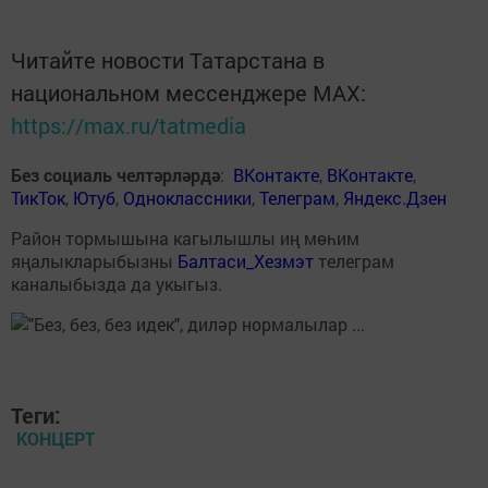
Читайте новости Татарстана в
национальном мессенджере MАХ:
https://max.ru/tatmedia
Без социаль челтәрләрдә
:
ВКонтакте
,
ВКонтакте
,
ТикТок
,
Ютуб
,
Одноклассники
,
Телеграм
,
Яндекс.Дзен
Район тормышына кагылышлы иң мөһим
яңалыкларыбызны
Балтаси_Хезмэт
телеграм
каналыбызда да укыгыз.
Теги:
КОНЦЕРТ