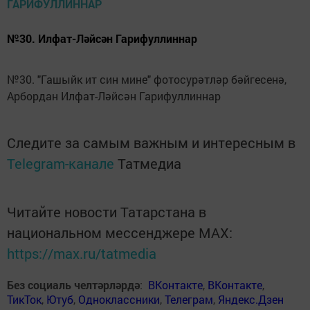
№30. Илфат-Ләйсән Гарифуллиннар
№30. "Гашыйк ит син мине" фотосурәтләр бәйгесенә,
Арбордан Илфат-Ләйсән Гарифуллиннар
Следите за самым важным и интересным в
Telegram-канале
Татмедиа
Читайте новости Татарстана в
национальном мессенджере MАХ:
https://max.ru/tatmedia
Без социаль челтәрләрдә
:
ВКонтакте
,
ВКонтакте
,
ТикТок
,
Ютуб
,
Одноклассники
,
Телеграм
,
Яндекс.Дзен