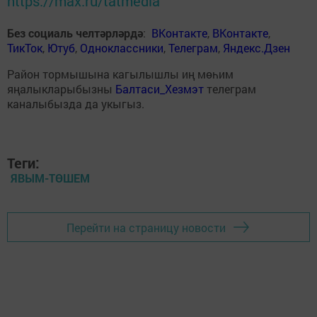
https://max.ru/tatmedia
Без социаль челтәрләрдә
:
ВКонтакте
,
ВКонтакте
,
ТикТок
,
Ютуб
,
Одноклассники
,
Телеграм
,
Яндекс.Дзен
Район тормышына кагылышлы иң мөһим
яңалыкларыбызны
Балтаси_Хезмэт
телеграм
каналыбызда да укыгыз.
Теги:
ЯВЫМ-ТӨШЕМ
Перейти на страницу новости