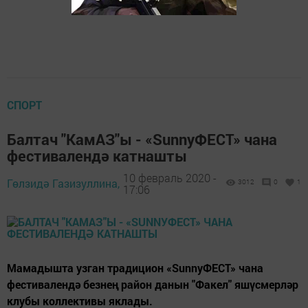
СПОРТ
Балтач "КамАЗ"ы - «SunnуФЕСТ» чана
фестивалендә катнашты
10 февраль 2020 -
Гөлзидә Газизуллина,
3012
0
1
17:06
Мамадышта узган традицион «SunnуФЕСТ» чана
фестивалендә безнең район данын "Факел" яшүсмерләр
клубы коллективы яклады.