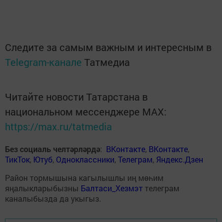
Следите за самым важным и интересным в
Telegram-канале
Татмедиа
Читайте новости Татарстана в
национальном мессенджере MАХ:
https://max.ru/tatmedia
Без социаль челтәрләрдә
:
ВКонтакте
,
ВКонтакте
,
ТикТок
,
Ютуб
,
Одноклассники
,
Телеграм
,
Яндекс.Дзен
Район тормышына кагылышлы иң мөһим
яңалыкларыбызны
Балтаси_Хезмэт
телеграм
каналыбызда да укыгыз.