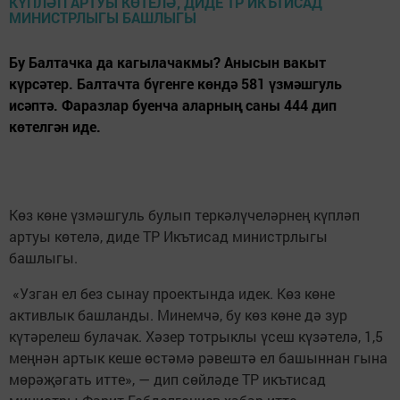
Бу Балтачка да кагылачакмы? Анысын вакыт
күрсәтер. Балтачта бүгенге көндә 581 үзмәшгуль
исәптә. Фаразлар буенча аларның саны 444 дип
көтелгән иде.
Көз көне үзмәшгуль булып теркәлүчеләрнең күпләп
артуы көтелә, диде ТР Икътисад министрлыгы
башлыгы.
«Узган ел без сынау проектында идек. Көз көне
активлык башланды. Минемчә, бу көз көне дә зур
күтәрелеш булачак. Хәзер тотрыклы үсеш күзәтелә, 1,5
меңнән артык кеше өстәмә рәвештә ел башыннан гына
мөрәҗәгать итте», — дип сөйләде ТР икътисад