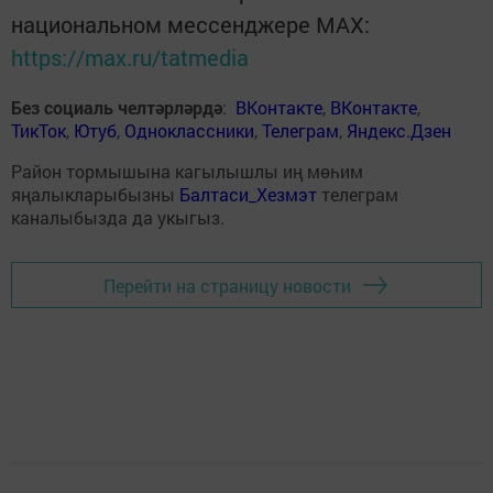
национальном мессенджере MАХ:
https://max.ru/tatmedia
Без социаль челтәрләрдә
:
ВКонтакте
,
ВКонтакте
,
ТикТок
,
Ютуб
,
Одноклассники
,
Телеграм
,
Яндекс.Дзен
Район тормышына кагылышлы иң мөһим
яңалыкларыбызны
Балтаси_Хезмэт
телеграм
каналыбызда да укыгыз.
Перейти на страницу новости