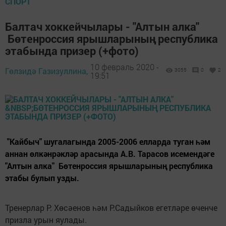
СПОРТ
Балтач хоккейчылары - "Алтын алка"
Бөтенроссия ярышларының республика
этабында призер (+фото)
10 февраль 2020 -
Гөлзидә Газизуллина,
3055
0
2
19:51
"Кайбыч" шугалагында 2005-2006 елларда туган һәм
аннан өлкәнрәкләр арасында А.В. Тарасов исемендәге
"Алтын алка" Бөтенроссия ярышларының республика
этабы булып узды.
Тренерлар Р. Хөсәенов һәм Р.Садыйков егетләре өченче
призла урын яулады.