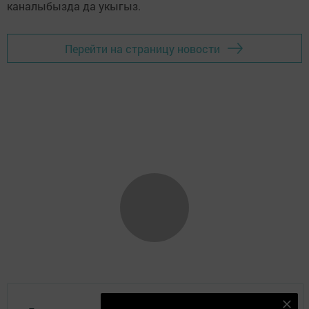
каналыбызда да укыгыз.
Перейти на страницу новости
Безнең Яндекс Дзен каналына языл