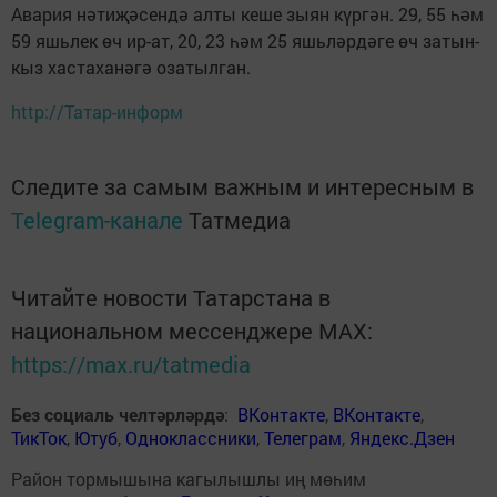
Авария нәтиҗәсендә алты кеше зыян күргән. 29, 55 һәм
59 яшьлек өч ир-ат, 20, 23 һәм 25 яшьләрдәге өч затын-
кыз хастаханәгә озатылган.
http://Татар-информ
Следите за самым важным и интересным в
Telegram-канале
Татмедиа
Читайте новости Татарстана в
национальном мессенджере MАХ:
https://max.ru/tatmedia
Без социаль челтәрләрдә
:
ВКонтакте
,
ВКонтакте
,
ТикТок
,
Ютуб
,
Одноклассники
,
Телеграм
,
Яндекс.Дзен
Район тормышына кагылышлы иң мөһим