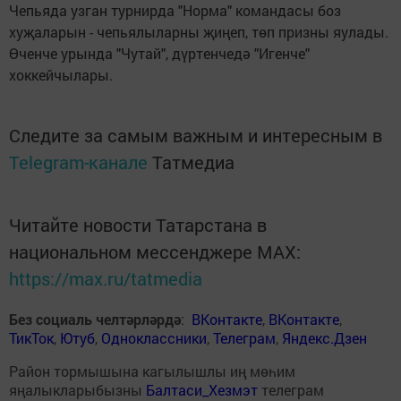
Чепьяда узган турнирда "Норма" командасы боз
хуҗаларын - чепьялыларны җиңеп, төп призны яулады.
Өченче урында "Чутай", дүртенчедә "Игенче"
хоккейчылары.
Следите за самым важным и интересным в
Telegram-канале
Татмедиа
Читайте новости Татарстана в
национальном мессенджере MАХ:
https://max.ru/tatmedia
Без социаль челтәрләрдә
:
ВКонтакте
,
ВКонтакте
,
ТикТок
,
Ютуб
,
Одноклассники
,
Телеграм
,
Яндекс.Дзен
Район тормышына кагылышлы иң мөһим
яңалыкларыбызны
Балтаси_Хезмэт
телеграм