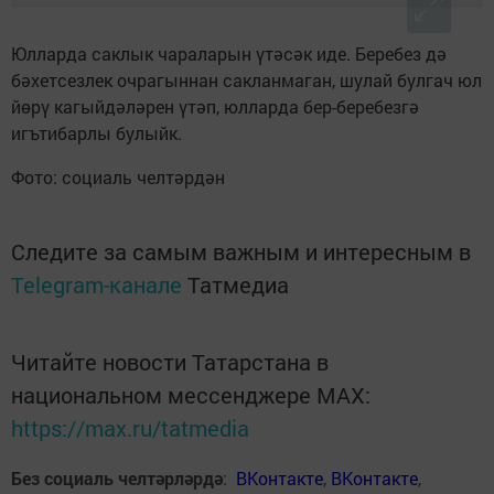
Юлларда саклык чараларын үтәсәк иде. Беребез дә
бәхетсезлек очрагыннан сакланмаган, шулай булгач юл
йөрү кагыйдәләрен үтәп, юлларда бер-беребезгә
игътибарлы булыйк.
Фото: социаль челтәрдән
Следите за самым важным и интересным в
Telegram-канале
Татмедиа
Читайте новости Татарстана в
национальном мессенджере MАХ:
https://max.ru/tatmedia
Без социаль челтәрләрдә
:
ВКонтакте
,
ВКонтакте
,