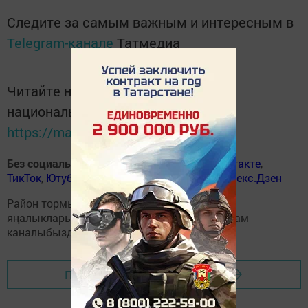
Следите за самым важным и интересным в
Telegram-канале
Татмедиа
Читайте новости Татарстана в
национальном мессенджере MАХ:
https://max.ru/tatmedia
Без социаль челтәрләрдә
:
ВКонтакте
,
ВКонтакте
,
ТикТок
,
Ютуб
,
Одноклассники
,
Телеграм
,
Яндекс.Дзен
Район тормышына кагылышлы иң мөһим
яңалыкларыбызны
Балтаси_Хезмэт
телеграм
каналыбызда да укыгыз.
Перейти на страницу новости