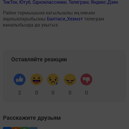
ТикТок
,
Ютуб
,
Одноклассники
,
Телеграм
,
Яндекс.Дзен
Район тормышына кагылышлы иң мөһим
яңалыкларыбызны
Балтаси_Хезмэт
телеграм
каналыбызда да укыгыз.
Оставляйте реакции
2
0
0
0
0
Расскажите друзьям