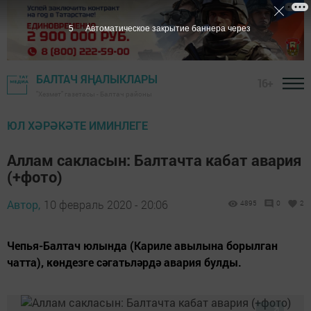
5
Автоматическое закрытие баннера через
БАЛТАЧ ЯҢАЛЫКЛАРЫ
16+
"Хезмәт" газетасы - Балтач районы
ЮЛ ХӘРӘКӘТЕ ИМИНЛЕГЕ
Аллам сакласын: Балтачта кабат авария
(+фото)
Автор,
10 февраль 2020 - 20:06
4895
0
2
Чепья-Балтач юлында (Кариле авылына борылган
чатта), көндезге сәгатьләрдә авария булды.