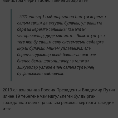
министры Фәрит Габделганиев хәбәр итте.
- 2021 елның 1 гыйнварыннан һөнәри керемгә
салым тагын да актуаль булачак, ул вакытта
бердәм керемгә салымны гамәлдән
чыгарачаклар, диде министр. - Эшмәкәрләргә
теге яки бу салым салу системасын сайларга
кирәк булачак. Минем уйлавымча, әле
беренче адымнар ясый башлаган яки әле
бизнес белән шөгыльләнергә теләгән
эшкуарлар үзләре өчен салым түләүнең
бу формасын сайлаячак.
2019 ел ахырында Россия Президенты Владимир Путин
илнең 19 төбәгенә үзмәшгульлеген булдырган
гражданнар өчен яңа салым режимы кертергә тәкъдим
итте.