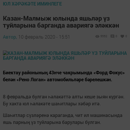
ЮЛ ХӘРӘКӘТЕ ИМИНЛЕГЕ
Казан-Малмыж юлында яшьләр үз
туйларына барганда авариягә эләккән
Автор,
10 февраль 2020 - 15:51
5552
0
0
Биектау районының 43нче чакрымында «Форд Фокус»
белән «Рено Логан» автомобильләре бәрелешкән.
8 февральдә булган һәлакәттә алты кеше зыян күргән.
Бу хакта юл һәлакәте шаһитлары хәбәр итә.
Шаһитлар сүзләренә караганда, чит ил машинасында
яшь парның үз туйларына барулары булган.