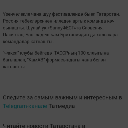
Үзенчәлекле чана шуу фестивалендә быел Татарстан,
Россия төбәкләреннән илледән артык команда көч
сынашты. Шулай ук «SunnуФЕСТ»та Словения,
Пакистан, Бангладеш һәм Британиядән дә халыкара
командалар катнашты.
"Факел" клубы бәйгедә ТАССРның 100 еллыгына
багышлап, "КамАЗ" формасындагы чана белән
катнашты.
Следите за самым важным и интересным в
Telegram-канале
Татмедиа
Читайте новости Татарстана в