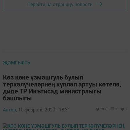
Перейти на страницу новости
ҖӘМГЫЯТЬ
Көз көне үзмәшгуль булып
теркәлүчеләрнең күпләп артуы көтелә,
диде ТР Икътисад министрлыгы
башлыгы
Автор,
10 февраль 2020 - 18:31
2923
0
1