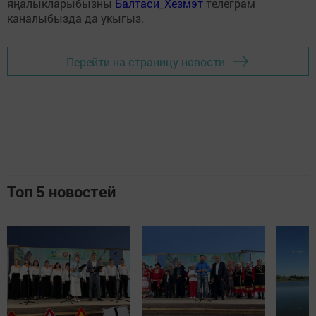
яңалыкларыбызны
Балтаси_Хезмэт
телеграм
каналыбызда да укыгыз.
Перейти на страницу новости
Топ 5 новостей