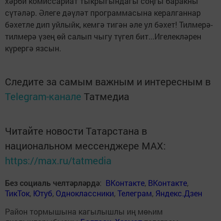
хәрби комиссариат тыкрыгындагы соңгы баракны
сүтәләр. Әлеге дәүләт программасына кералганнар
бәхетле дип уйлыйк, кемгә тигән әле ул бәхет! Тилмерә-
тилмерә үзең өй салып чыгу түгел бит...Игелекләрен
күрергә язсын.
Следите за самым важным и интересным в
Telegram-канале
Татмедиа
Читайте новости Татарстана в
национальном мессенджере MАХ:
https://max.ru/tatmedia
Без социаль челтәрләрдә
:
ВКонтакте
,
ВКонтакте
,
ТикТок
,
Ютуб
,
Одноклассники
,
Телеграм
,
Яндекс.Дзен
Район тормышына кагылышлы иң мөһим