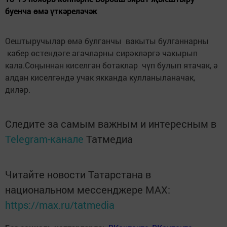
буенча өмә үткәреләчәк
Оештыручылар өмә булганчы вакыты булганнарны
кабер өстендәге агачларны сирәкләргә чакырып
кала.Соңыннан киселгән ботаклар чүп булып ятачак, ә
алдан киселгәндә учак якканда кулланыланачак,
диләр.
Следите за самым важным и интересным в
Telegram-канале
Татмедиа
Читайте новости Татарстана в
национальном мессенджере MАХ:
https://max.ru/tatmedia