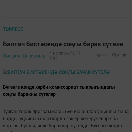
ТӨРЛЕСЕ
Балтач бистәсендә соңгы барак сүтелә
14 ноябрь 2017 -
Зөлфия Шакирова,
3681
0
1
17:41
Бүгенге көндә хәрби комиссариат тыкрыгындагы
соңгы баракны сүтәләр
Тузган торак программасы буенча эшләр уңышлы гына
барды, уңайсыз шартларда гомер кичерүчеләр яңа
йортлы булды, иске бараклар сүтелде. Бүгенге көндә