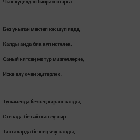
Чын күңелдән бәйрәм итәргә.
Без укыган мәктәп юк шул инде,
Калды анда бик күп истәлек.
Саный китсәң матур мизгелләрне,
Искә алу өчен җитәрлек.
Түшәмендә безнең караш калды,
Стенада без әйткән сүзләр.
Такталарда безнең язу калды,