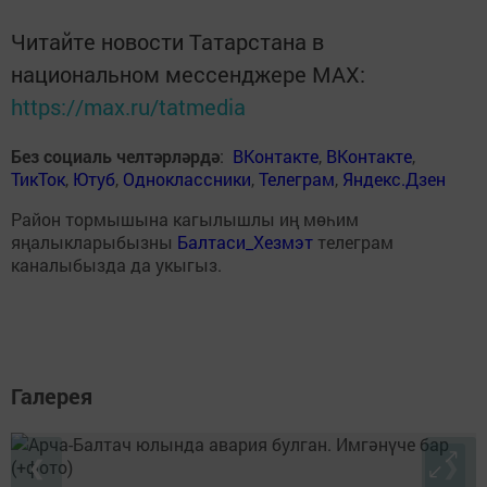
Читайте новости Татарстана в
национальном мессенджере MАХ:
https://max.ru/tatmedia
Без социаль челтәрләрдә
:
ВКонтакте
,
ВКонтакте
,
ТикТок
,
Ютуб
,
Одноклассники
,
Телеграм
,
Яндекс.Дзен
Район тормышына кагылышлы иң мөһим
яңалыкларыбызны
Балтаси_Хезмэт
телеграм
каналыбызда да укыгыз.
Галерея
❮
❯