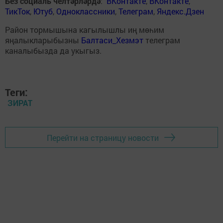
Без социаль челтәрләрдә
:
ВКонтакте
,
ВКонтакте
,
ТикТок
,
Ютуб
,
Одноклассники
,
Телеграм
,
Яндекс.Дзен
Район тормышына кагылышлы иң мөһим
яңалыкларыбызны
Балтаси_Хезмэт
телеграм
каналыбызда да укыгыз.
Теги:
ЗИРАТ
Перейти на страницу новости