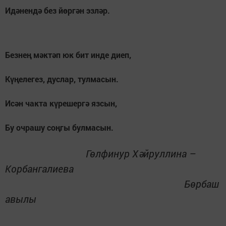
Идәнендә без йөргән эзләр.
Безнең мәктәп юк бит инде диеп,
Күңелегез, дуслар, тулмасын.
Исән чакта күрешергә язсын,
Бу очрашу соңгы булмасын.
Гөлфинур Хәйруллина –
Корбангалиева
Бөрбаш
авылы