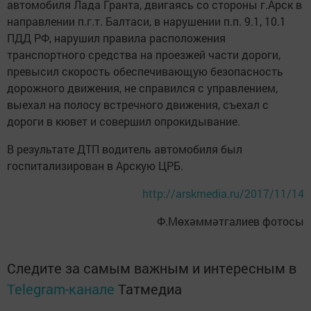
автомобиля Лада Гранта, двигаясь со стороны г.Арск в
направлении п.г.т. Балтаси, в нарушении п.п. 9.1, 10.1
ПДД РФ, нарушил правила расположения
транспортного средства на проезжей части дороги,
превысил скорость обеспечивающую безопасность
дорожного движения, не справился с управлением,
выехал на полосу встречного движения, съехал с
дороги в кювет и совершил опрокидывание.
В результате ДТП водитель автомобиля был
госпитализирован в Арскую ЦРБ.
http://arskmedia.ru/2017/11/14
Ф.Мөхәммәтгалиев фотосы
Следите за самым важным и интересным в
Telegram-канале
Татмедиа