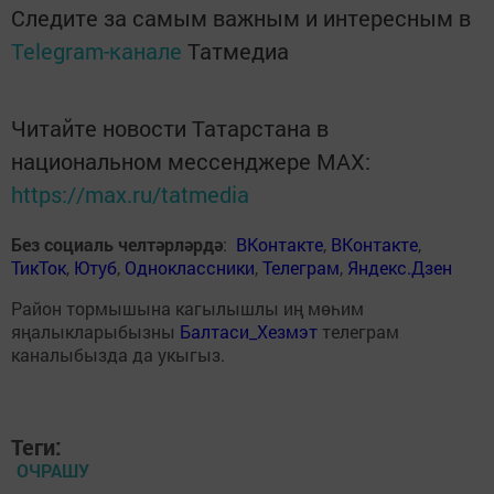
Следите за самым важным и интересным в
Telegram-канале
Татмедиа
Читайте новости Татарстана в
национальном мессенджере MАХ:
https://max.ru/tatmedia
Без социаль челтәрләрдә
:
ВКонтакте
,
ВКонтакте
,
ТикТок
,
Ютуб
,
Одноклассники
,
Телеграм
,
Яндекс.Дзен
Район тормышына кагылышлы иң мөһим
яңалыкларыбызны
Балтаси_Хезмэт
телеграм
каналыбызда да укыгыз.
Теги:
ОЧРАШУ