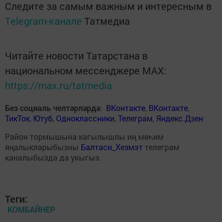
Следите за самым важным и интересным в
Telegram-канале
Татмедиа
Читайте новости Татарстана в
национальном мессенджере MАХ:
https://max.ru/tatmedia
Без социаль челтәрләрдә
:
ВКонтакте
,
ВКонтакте
,
ТикТок
,
Ютуб
,
Одноклассники
,
Телеграм
,
Яндекс.Дзен
Район тормышына кагылышлы иң мөһим
яңалыкларыбызны
Балтаси_Хезмэт
телеграм
каналыбызда да укыгыз.
Теги:
КОМБАЙНЕР