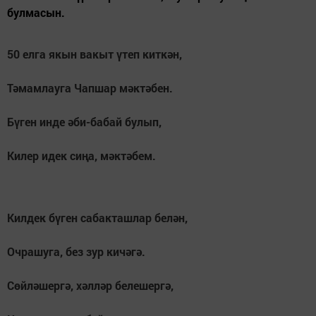
булмасын.
50 елга якын вакыт үтеп киткән,
Тәмамлауга Чапшар мәктәбен.
Бүген инде әби-бабай булып,
Килер идек сиңа, мәктәбем.
Килдек бүген сабакташлар белән,
Очрашуга, без зур кичәгә.
Сөйләшергә, хәлләр белешергә,