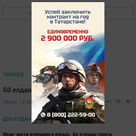
Перейти на страницу новости
ТӨРЛЕСЕ
50 елдан соң очрашу
Автор,
14 ноябрь 2017 - 16:46
4881
0
3
Исән чакта күрешергә язсын, Бу очрашу соңгы