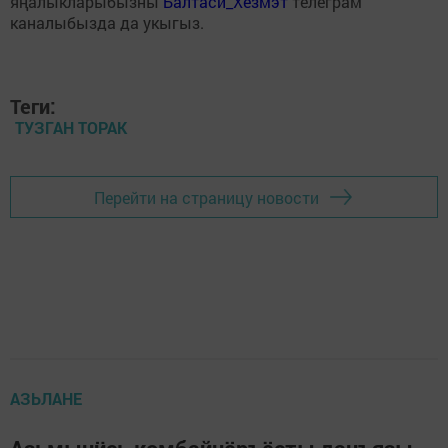
яңалыкларыбызны
Балтаси_Хезмэт
телеграм
каналыбызда да укыгыз.
Теги:
ТУЗГАН ТОРАК
Перейти на страницу новости
АЗЬЛАНЕ