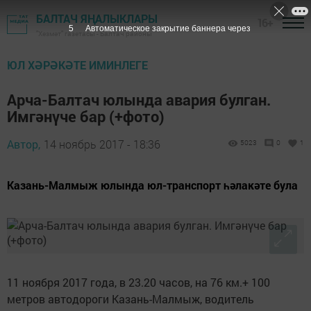
БАЛТАЧ ЯҢАЛЫКЛАРЫ
16+
5
Автоматическое закрытие баннера через
"Хезмәт" газетасы - Балтач районы
ЮЛ ХӘРӘКӘТЕ ИМИНЛЕГЕ
Арча-Балтач юлында авария булган.
Имгәнүче бар (+фото)
Автор,
14 ноябрь 2017 - 18:36
5023
0
1
Казань-Малмыж юлында юл-транспорт һәлакәте була
11 ноября 2017 года, в 23.20 часов, на 76 км.+ 100
метров автодороги Казань-Малмыж, водитель