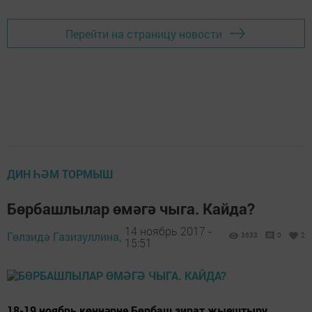
Перейти на страницу новости
ДИН ҺӘМ ТОРМЫШ
Бөрбашлылар өмәгә чыга. Кайда?
14 ноябрь 2017 -
Гөлзидә Газизуллина,
3633
0
2
15:51
18-19 ноябрь көннәрне Бөрбаш зират җыештыру