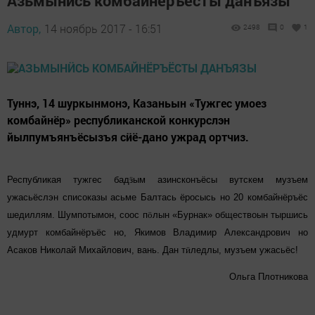
Азьмынӥсь комбайнёръёсты данъязы
Автор,
14 ноябрь 2017 - 16:51
2498
0
1
Туннэ, 14 шуркынмонэ, Казаньын «Тужгес умоез
комбайнёр» республиканской конкурслэн
йылпумъянъёсызъя сӥё-дано ужрад ортчиз.
Республикая тужгес бад
ӟ
ым азинсконъёсы вутскем музъем
ужасьёслэн списоказы асьме Балтась ёросысь но 20 комбайнёръёс
шедиллям. Шумпотымон, соос п
ӧ
лын «Бурнак» обществоын тыршись
удмурт комбайнёръёс но, Якимов Владимир Александрович но
Асаков Николай Михайлович, вань. Дан т
ӥ
ледлы, музъем ужасьёс!
Ольга Плотникова