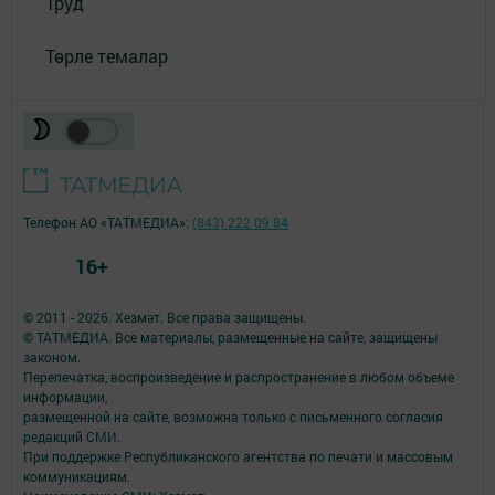
Труд
Төрле темалар
Телефон АО «ТАТМЕДИА»:
(843) 222 09 84
16+
© 2011 - 2026. Хезмәт. Все права защищены.
© ТАТМЕДИА. Все материалы, размещенные на сайте, защищены
законом.
Перепечатка, воспроизведение и распространение в любом объеме
информации,
размещенной на сайте, возможна только с письменного согласия
редакций СМИ.
При поддержке Республиканского агентства по печати и массовым
коммуникациям.