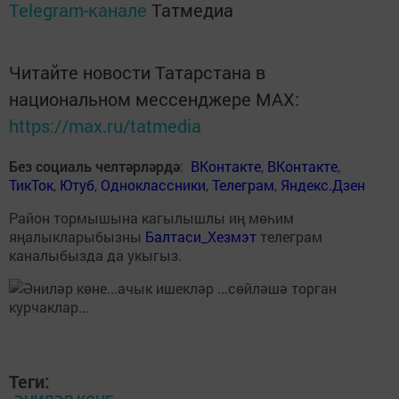
Telegram-канале
Татмедиа
Читайте новости Татарстана в
национальном мессенджере MАХ:
https://max.ru/tatmedia
Без социаль челтәрләрдә
:
ВКонтакте
,
ВКонтакте
,
ТикТок
,
Ютуб
,
Одноклассники
,
Телеграм
,
Яндекс.Дзен
Район тормышына кагылышлы иң мөһим
яңалыкларыбызны
Балтаси_Хезмэт
телеграм
каналыбызда да укыгыз.
Теги: