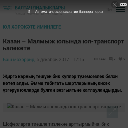
БАЛТАЧ ЯҢАЛЫКЛАРЫ
16+
4
Автоматическое закрытие баннера через
"Хезмәт" газетасы - Балтач районы
ЮЛ ХӘРӘКӘТЕ ИМИНЛЕГЕ
Казан – Малмыж юлында юл-транспорт
һаләкәте
Баш мөхәррир,
5 декабрь 2017 - 12:16
4323
0
0
Җиргә карныӊ төшүен бик купләр түземсезлек белән
көтеп алды. Әмма табигать шартларыныӊ кисәк
үзгәрүе юлларда булган вәзгыятьне катлауландырды.
Шоферларга тиешле тизлекне арттырмыйча, бик