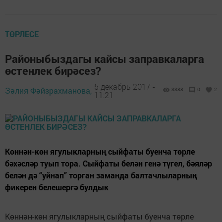
ТӨРЛЕСЕ
Районыбыздагы кайсы заправкаларга
өстенлек бирәсез?
5 декабрь 2017 -
Зәлия Фәйзрахманова,
3388
0
2
11:21
Көннән-көн ягулыкларның сыйфаты буенча төрле
бәхәсләр туып тора. Сыйфаты белән генә түгел, бәяләр
белән дә “уйнап” торган заманда балтачлыларның
фикерен белешергә булдык
Көннән-көн ягулыкларның сыйфаты буенча төрле