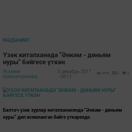
МӘДӘНИЯТ
Үзәк китапханәдә "Әнкәм - дөньям
нуры" бәйгесе үткән
Ясминә
5 декабрь 2017
3336
0
2
Шәмсетдинова,
- 08:11
Балтач үзәк зурлар китапханәсендә “Әнкәм - дөньям
нуры” дип исемләнгән бәйге үткәрелде.