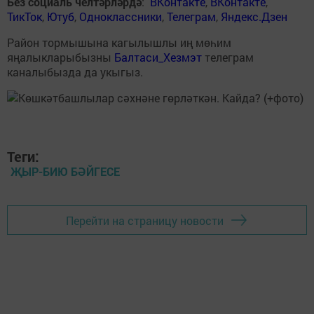
Без социаль челтәрләрдә
:
ВКонтакте
,
ВКонтакте
,
ТикТок
,
Ютуб
,
Одноклассники
,
Телеграм
,
Яндекс.Дзен
Район тормышына кагылышлы иң мөһим
яңалыкларыбызны
Балтаси_Хезмэт
телеграм
каналыбызда да укыгыз.
Теги:
ҖЫР-БИЮ БӘЙГЕСЕ
Перейти на страницу новости