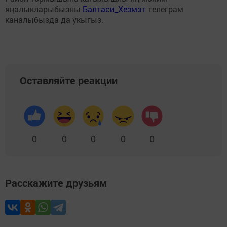
яңалыкларыбызны
Балтаси_Хезмэт
телеграм
каналыбызда да укыгыз.
Оставляйте реакции
0
0
0
0
0
Расскажите друзьям