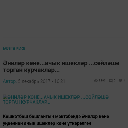
МӘГАРИФ
Әниләр көне...ачык ишекләр ...сөйләшә
торган курчаклар...
Автор,
5 декабрь 2017 - 10:21
3893
0
1
Көшкәтбаш башлангыч мәктәбендә Әниләр көне
уңаеннан ачык ишекләр көне үткәрелгән