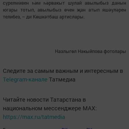
сүрелмәвен һәм һәрвакыт шулай авылыбыз данын
югары тотып, авылыбыз өчен җан атып яшәүләрен
телибез, – ди Көшкәтбаш артислары.
Назлыгөл Нәкыйпова фотолары
Следите за самым важным и интересным в
Telegram-канале
Татмедиа
Читайте новости Татарстана в
национальном мессенджере MАХ:
https://max.ru/tatmedia