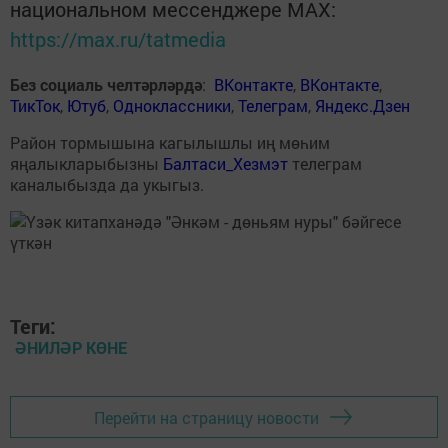
национальном мессенджере MАХ:
https://max.ru/tatmedia
Без социаль челтәрләрдә
:
ВКонтакте
,
ВКонтакте
,
ТикТок
,
Ютуб
,
Одноклассники
,
Телеграм
,
Яндекс.Дзен
Район тормышына кагылышлы иң мөһим
яңалыкларыбызны
Балтаси_Хезмэт
телеграм
каналыбызда да укыгыз.
Теги:
ӘНИЛӘР КӨНЕ
Перейти на страницу новости