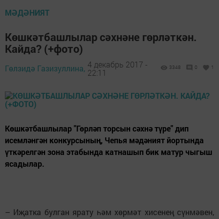
МӘДӘНИЯТ
Көшкәтбашлылар сәхнәне гөрләткән.
Кайда? (+фото)
4 декабрь 2017 -
Гөлзидә Газизуллина,
3348
0
1
22:11
Көшкәтбашлылар "Гөрләп торсын сәхнә түре" дип
исемләнгән конкурсының, Чепья мәдәният йортында
үткәрелгән зона этабында катнашып бик матур чыгыш
ясадылар.
– Иҗатка булган ярату һәм хөрмәт хисенең сүнмәвен,