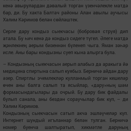
кенә авырулардан дәвалый торган үзенчәлекле матдә
бар, ди. Бу хакта Балтач районы Алан авылы аучысы
Хәлим Кәримов белән сөйләштек.
Серле дару кондыз сыекчасы (бобровая струя) дип
атала. Бу һич кенә дә кондыз сидеге түгел. Әлеге матдә
җәнлекнең аерым бизеннән бүленеп чыга. Яман зәһәр
исле. Аны бары кондызны суеп кына алырга була.
– Кондызның сыекчасын аерып алабыз да аракыга йә
медицина спиртына салып куябыз. Берничә айдан дару
әзер. Спиртлы эчемлекләр кулланмый торган кешеләр
өчен аны балга салып та ясыйлар, «дару»ның шәм
формасындагылары да очрый. Бу дару бик файдалы
булып санала, аны бездән сораучылар бик күп, – ди
Хәлим Кәримов.
Кондызның сыекчасын сатып акча эшләүчеләр күп.
Интернет шундый игъланнар белән тулган. Берничә
номер буенча шалтыратып, хикмәтле даруның