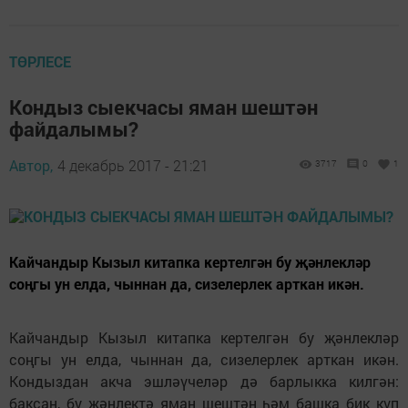
ТӨРЛЕСЕ
Кондыз сыекчасы яман шештән
файдалымы?
Автор,
4 декабрь 2017 - 21:21
3717
0
1
Кайчандыр Кызыл китапка кертелгән бу җәнлекләр
соңгы ун елда, чыннан да, сизелерлек арткан икән.
Кайчандыр Кызыл китапка кертелгән бу җәнлекләр
соңгы ун елда, чыннан да, сизелерлек арткан икән.
Кондыздан акча эшләүчеләр дә барлыкка килгән:
баксаң, бу җәнлектә яман шештән һәм башка бик күп