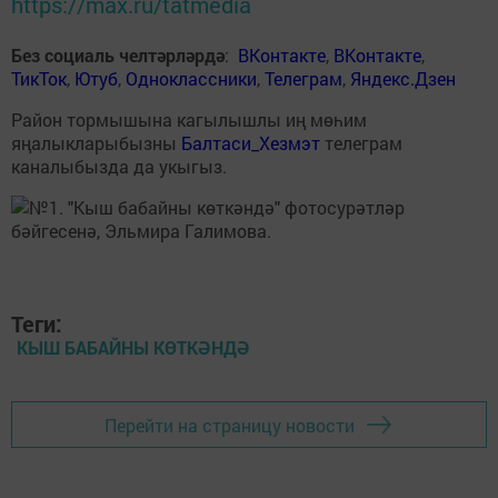
https://max.ru/tatmedia
Без социаль челтәрләрдә
:
ВКонтакте
,
ВКонтакте
,
ТикТок
,
Ютуб
,
Одноклассники
,
Телеграм
,
Яндекс.Дзен
Район тормышына кагылышлы иң мөһим
яңалыкларыбызны
Балтаси_Хезмэт
телеграм
каналыбызда да укыгыз.
Теги:
КЫШ БАБАЙНЫ КӨТКӘНДӘ
Перейти на страницу новости