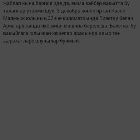
җайлап кына йөрисе иде дә, әмма кайбер вакытта бу
таләпләр үтәлми шул. 3 декабрь көнне иртән Казан –
Малмыж юлыныӊ 32нче километрында Биектау белән
Арча арасында ике җиӊл машина бәрелешә. Бәхеткә, бу
вакыйгага юлыккан кешеләр арасында авыр тән
җәрәхәтләре алучылар булмый.