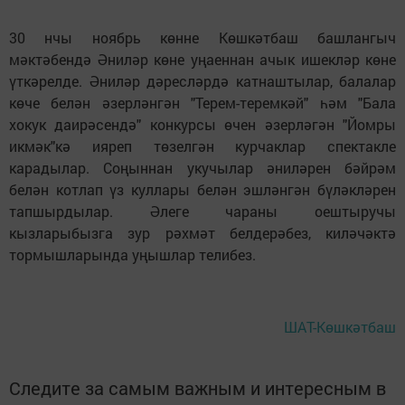
30 нчы ноябрь көнне Көшкәтбаш башлангыч
мәктәбендә Әниләр көне уңаеннан ачык ишекләр көне
үткәрелде. Әниләр дәресләрдә катнаштылар, балалар
көче белән әзерләнгән "Терем-теремкәй" һәм "Бала
хокук даирәсендә" конкурсы өчен әзерләгән "Йомры
икмәк"кә ияреп төзелгән курчаклар спектакле
карадылар. Соңыннан укучылар әниләрен бәйрәм
белән котлап үз куллары белән эшләнгән бүләкләрен
тапшырдылар. Әлеге чараны оештыручы
кызларыбызга зур рәхмәт белдерәбез, киләчәктә
тормышларында уңышлар телибез.
ШАТ-Көшкәтбаш
Следите за самым важным и интересным в