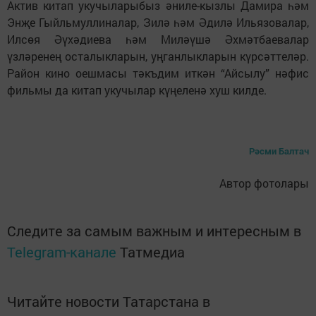
Актив китап укучыларыбыз әниле-кызлы Дамира һәм
Энҗе Гыйльмуллиналар, Зилә һәм Әдилә Ильязовалар,
Илсөя Әүхәдиева һәм Миләүшә Әхмәтбаевалар
үзләренең осталыкларын, уңганлыкларын күрсәттеләр.
Район кино оешмасы тәкъдим иткән “Айсылу” нәфис
фильмы да китап укучылар күңеленә хуш килде.
Рәсми Балтач
Автор фотолары
Следите за самым важным и интересным в
Telegram-канале
Татмедиа
Читайте новости Татарстана в