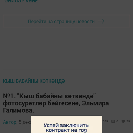
ӘНИЛӘР КӨНЕ
Перейти на страницу новости
КЫШ БАБАЙНЫ КӨТКӘНДӘ
№1. "Кыш бабайны көткәндә"
фотосурәтләр бәйгесенә, Эльмира
Галимова.
Автор,
5 декабрь 2017 - 09:16
2049
0
29