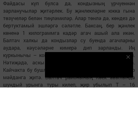
Файдасы күп булса да, кондызның үрчүеннән
зарланучылар җитәрлек. Бу җәнлекләрне юкка гына
төзүчеләр белән тиңләмиләр. Алар төнлә дә, көндез дә
бертуктамый эшләргә сәләтле. Баксаң, бер җәнлек
көненә 1 килограммга кадәр агач ашый ала икән.
Балтач халкы да кондызлар су буенда агачларны
аудара, кәүсәләрне кимерә дип зарланды. Иң
куркынычы – кондызлар җир астын казып оя ясый.
Безнең Яндекс Дзен каналына языл
Нәтиҗәдә, аскы катламда чокырлар хасил була.
Подписаться
Кайчакта бу бушлыкларның зурлыгы 1 метрга 1 метр
мәйданга җитә. Балтач районының Көек авылында
шундый урынга туры килеп, җир убылып Т – 16
тракторы төшеп киткән.
– Элек бездә кондызлар булмаган. Алар безгә чит
илдән кергән. Шуннан безнең мохиткә яраклашканнар.
Бер яктан табигатькә файда китерә торган бу
җәнлекләр элек Кызыл китапка кертелгән иде. Ни
дисәң дә, алар яшәгән сулыклар балыкка бай, чиста
була. Алар сулыкларны буа. Кондызлар беренче