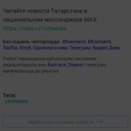
Читайте новости Татарстана в
национальном мессенджере MАХ:
https://max.ru/tatmedia
Без социаль челтәрләрдә
:
ВКонтакте
,
ВКонтакте
,
ТикТок
,
Ютуб
,
Одноклассники
,
Телеграм
,
Яндекс.Дзен
Район тормышына кагылышлы иң мөһим
яңалыкларыбызны
Балтаси_Хезмэт
телеграм
каналыбызда да укыгыз.
Теги:
ЗАПРАВКА
Перейти на страницу новости