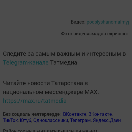
Видео:
podslyshanomalmyj
Фото видеоязмадан скриншот
Следите за самым важным и интересным в
Telegram-канале
Татмедиа
Читайте новости Татарстана в
национальном мессенджере MАХ:
https://max.ru/tatmedia
Без социаль челтәрләрдә
:
ВКонтакте
,
ВКонтакте
,
ТикТок
,
Ютуб
,
Одноклассники
,
Телеграм
,
Яндекс.Дзен
Район тормышына кагылышлы иң мөһим