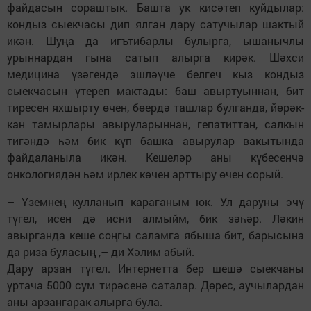
файдасын сораштык. Башта ук кисәтеп куйдылар:
кондыз сыекчасы дип ялган дару сатучылар шактый
икән. Шуңа да игътибарлы булырга, ышанычлы
урыннардан гына сатып алырга кирәк. Шәхси
медицина үзәгендә эшләүче белгеч кыз кондыз
сыекчасын үтереп мактады: баш авыртуыннан, бит
тиресен яхшырту өчен, бөердә ташлар булганда, йөрәк-
кан тамырлары авыруларыннан, гепатиттан, салкын
тигәндә һәм бик күп башка авырулар вакытында
файдаланыла икән. Кешеләр аны күбесенчә
онкологиядән һәм ирлек көчен арттыру өчен сорый.
– Үземнең кулланып караганым юк. Ул даруны эчү
түгел, исен дә исни алмыйм, бик зәһәр. Ләкин
авырганда кеше соңгы саламга ябыша бит, барысына
да риза буласың ,– ди Хәлим абый.
Дару арзан түгел. Интернетта бер шешә сыекчаны
уртача 5000 сум тирәсенә саталар. Дөрес, аучылардан
аны арзангарак алырга була.