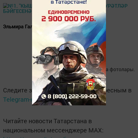
Эльмира Галимова
Эльмира Галимова фотолары.
Следите за самым важным и интересным в
Telegram-канале
Татмедиа
Читайте новости Татарстана в
национальном мессенджере MАХ: