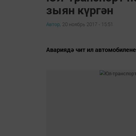
зыян күргән
Автор,
20 ноябрь 2017 - 15:51
Авариядә чит ил автомобилен