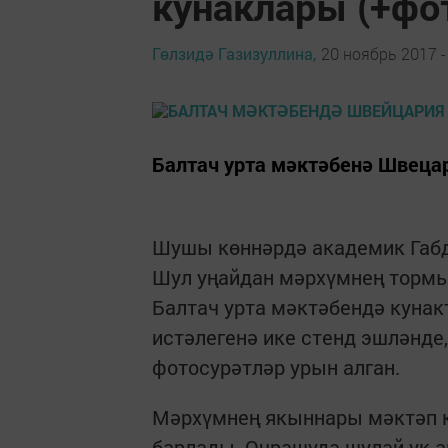
кунаклары (+фо
Гөлзидә Газизуллина,
20 ноябрь 2017 -
Балтач урта мәктәбенә Швеца
Шушы көннәрдә академик Габд
Шул уңайдан мәрхүмнең тормы
Балтач урта мәктәбендә кунак
истәлегенә ике стенд эшләнде,
фотосурәтләр урын алган.
Мәрхүмнең якыннары мәктәп к
барлады. Очрашуда шулай ук 