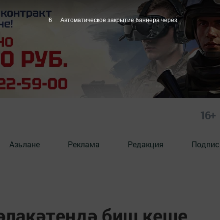
5
Автоматическое закрытие баннера через
16+
Азьлане
Реклама
Редакция
Подпис
әлакәтендә биш кеше