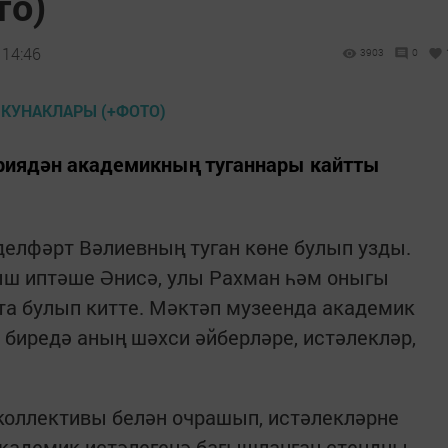
то)
 14:46
3903
0
риядән академикның туганнары кайтты
елфәрт Вәлиевның туган көне булып узды.
ш иптәше Әнисә, улы Рахман һәм оныгы
та булып китте. Мәктәп музеенда академик
 биредә аның шәхси әйберләре, истәлекләр,
оллективы белән очрашып, истәлекләрне
академик истәлегенә багышланган стендны