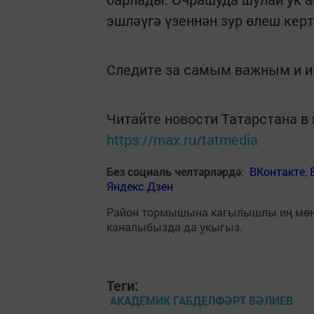
эшләүгә үзеннән зур өлеш кер
Следите за самым важным и 
Читайте новости Татарстана 
https://max.ru/tatmedia
Без социаль челтәрләрдә
:
ВКонтакте
,
Яндекс.Дзен
Район тормышына кагылышлы иң мө
каналыбызда да укыгыз.
Теги:
АКАДЕМИК ГАБДЕЛФӘРТ ВӘЛИЕВ