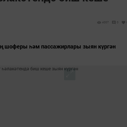
4007
0
ең шоферы һәм пассажирлары зыян күргән