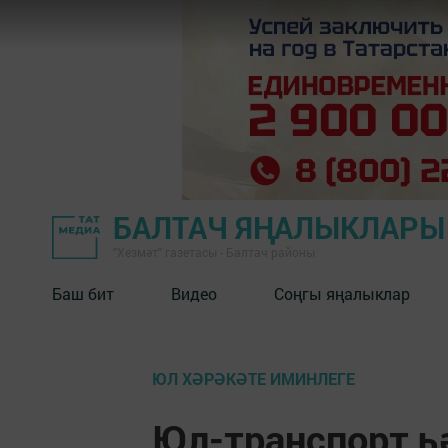
БАЛТАЧ ЯҢАЛЫКЛАРЫ
"Хезмәт" газетасы - Балтач районы
Баш бит
Видео
Соңгы яңалыклар
ЮЛ ХӘРӘКӘТЕ ИМИНЛЕГЕ
Юл-транспорт һ