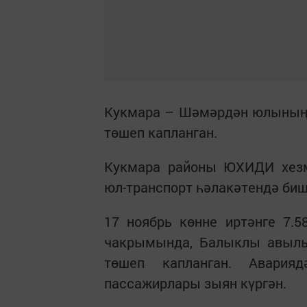
Кукмара – Шәмәрдән юлының 
төшеп капланган.
Кукмара районы ЮХИДИ хезмә
юл-транспорт һәлакәтендә биш 
17 ноябрь көнне иртәнге 7.
чакрымында, Балыклы авылы
төшеп капланган. Авари
пассажирлары зыян күргән.