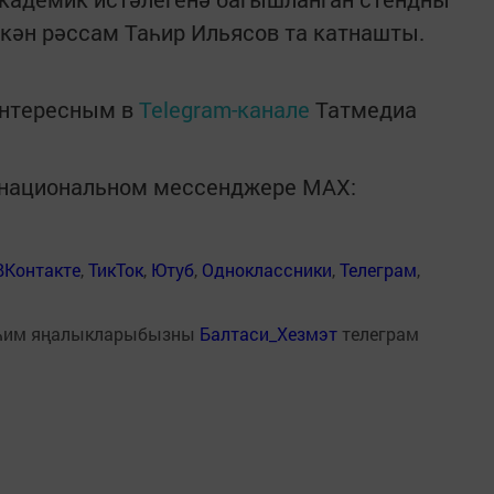
ткән рәссам Таһир Ильясов та катнашты.
интересным в
Telegram-канале
Татмедиа
в национальном мессенджере MАХ:
ВКонтакте
,
ТикТок
,
Ютуб
,
Одноклассники
,
Телеграм
,
һим яңалыкларыбызны
Балтаси_Хезмэт
телеграм