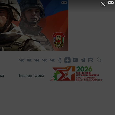
ка
Безнең тарих