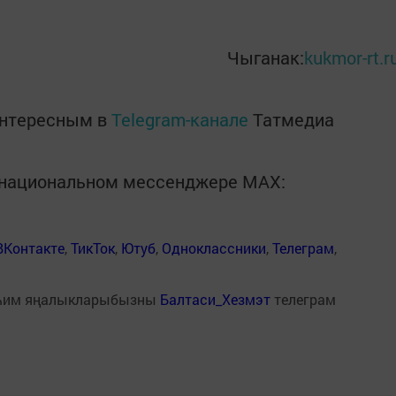
Чыганак:
kukmor-rt.r
интересным в
Telegram-канале
Татмедиа
в национальном мессенджере MАХ:
ВКонтакте
,
ТикТок
,
Ютуб
,
Одноклассники
,
Телеграм
,
һим яңалыкларыбызны
Балтаси_Хезмэт
телеграм