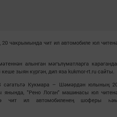
20 чакрымында чит ил автомобиле юл читен
теннән алынган мәгълүматларга караганда
кеше зыян күргән, дип яза kukmor-rt.ru сайты.
58 сәгатьтә Кукмара – Шәмәрдән юлының 2
 янында, "Рено Логан" машинасы юл читен
ядә чит ил автомобиленең шоферы һә