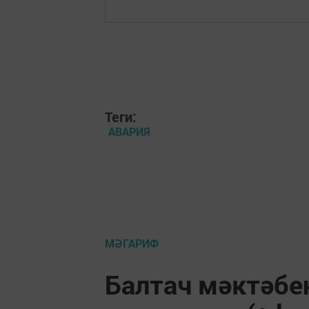
Теги:
АВАРИЯ
МӘГАРИФ
Балтач мәктәбе