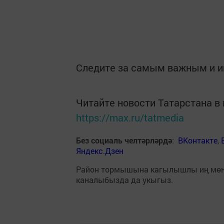
Следите за самым важным и 
Читайте новости Татарстана 
https://max.ru/tatmedia
Без социаль челтәрләрдә
:
ВКонтакте
,
Яндекс.Дзен
Район тормышына кагылышлы иң мө
каналыбызда да укыгыз.