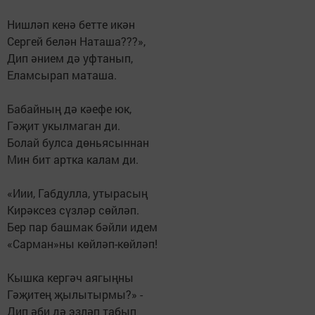
Нишләп кенә бетте икән
Сергей белән Наташа???»,
Дип әнием дә уфтанып,
Еламсырап маташа.
Бабайның дә кәефе юк,
Гәҗит укылмаган ди.
Болай булса дөньясыннан
Мин бит артка калам ди.
«Иии, Габдулла, утырасың
Кирәксез сүзләр сөйләп.
Бер пар башмак бәйли идем
«Сарман»ны көйләп-көйләп!
Кышка кергәч аягыңны
Гәҗитең җылытырмы?» -
Дип әби дә эзләп табып