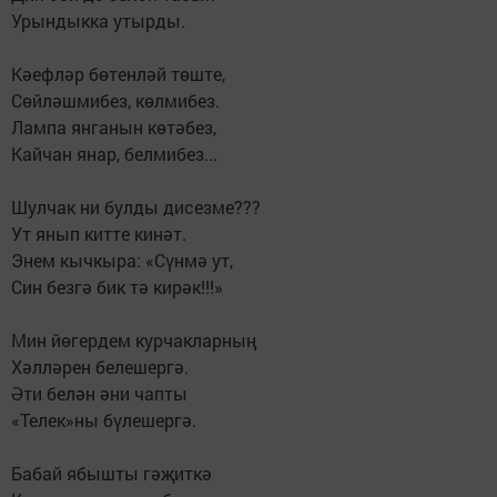
Урындыкка утырды.
Кәефләр бөтенләй төште,
Сөйләшмибез, көлмибез.
Лампа янганын көтәбез,
Кайчан янар, белмибез...
Шулчак ни булды дисезме???
Ут янып китте кинәт.
Энем кычкыра: «Сүнмә ут,
Син безгә бик тә кирәк!!!»
Мин йөгердем курчакларның
Хәлләрен белешергә.
Әти белән әни чапты
«Телек»ны бүлешергә.
Бабай ябышты гәҗиткә