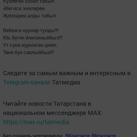
Күзлеген эзләп табып.
Әби исә энәләрен,
Җепләрен алды табып.
Өебезгә нурлар тулды!!!
Юк, бүген йокламыйбыз!!!
Ут сүнә күрмәсен диеп,
Төне буе саклыйбыз!!!
Следите за самым важным и интересным в
Telegram-канале
Татмедиа
Читайте новости Татарстана в
национальном мессенджере MАХ:
https://max.ru/tatmedia
Без социаль челтәрләрдә
:
ВКонтакте
,
ВКонтакте
,