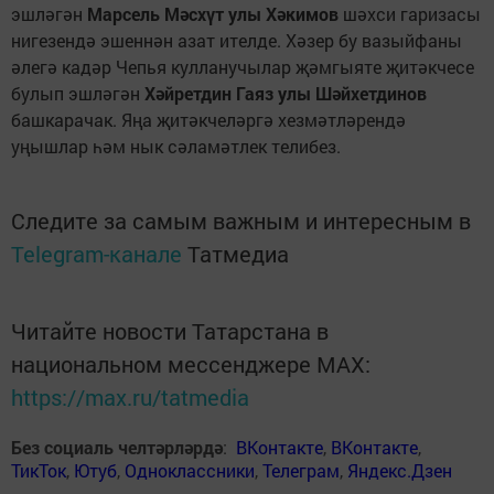
эшләгән
Марсель Мәсхүт улы Хәкимов
шәхси гаризасы
нигезендә эшеннән азат ителде. Хәзер бу вазыйфаны
әлегә кадәр Чепья кулланучылар җәмгыяте җитәкчесе
булып эшләгән
Хәйретдин Гаяз улы Шәйхетдинов
башкарачак. Яңа җитәкчеләргә хезмәтләрендә
уңышлар һәм нык сәламәтлек телибез.
Следите за самым важным и интересным в
Telegram-канале
Татмедиа
Читайте новости Татарстана в
национальном мессенджере MАХ:
https://max.ru/tatmedia
Без социаль челтәрләрдә
:
ВКонтакте
,
ВКонтакте
,
ТикТок
,
Ютуб
,
Одноклассники
,
Телеграм
,
Яндекс.Дзен