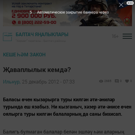
4
Автоматическое закрытие баннера через
БАЛТАЧ ЯҢАЛЫКЛАРЫ
16+
"Хезмәт" газетасы - Балтач районы
КЕШЕ ҺӘМ ЗАКОН
Җаваплылык кемдә?
Ильнур,
25 декабрь 2012 - 07:33
2685
0
0
Баласы өчен кызарырга туры килгән әти-әниләр
турында еш язабыз. Ни кызганыч, хәзер әти-әнисе өчен
оялырга туры килгән балаларның да саны бихисап.
Балигъ булмаган балалар белән эшләү һәм аларның