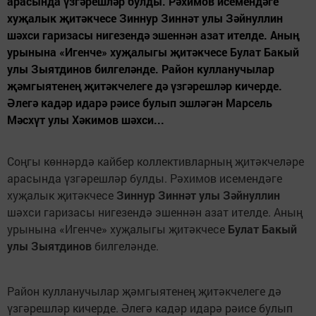
арасында үзгәрешләр булды. Рәхимов исемендәге
хуҗалык җитәкчесе Зиннур Зиннәт улы Зәйнуллин
шәхси гаризасы нигезендә эшеннән азат ителде. Аның
урынына «Игенче» хуҗалыгы җитәкчесе Булат Бакый
улы Зыятдинов билгеләнде. Район кулланучылар
җәмгыятенең җитәкчелеге дә үзгәрешләр кичерде.
Әлегә кадәр идарә рәисе булып эшләгән Марсель
Мәсхүт улы Хәкимов шәхси...
Соңгы көннәрдә кайбер коллективларның җитәкчеләре
арасында үзгәрешләр булды. Рәхимов исемендәге
хуҗалык җитәкчесе
Зиннур Зиннәт улы Зәйнуллин
шәхси гаризасы нигезендә эшеннән азат ителде. Аның
урынына «Игенче» хуҗалыгы җитәкчесе
Булат Бакый
улы Зыятдинов
билгеләнде.
Район кулланучылар җәмгыятенең җитәкчелеге дә
үзгәрешләр кичерде. Әлегә кадәр идарә рәисе булып