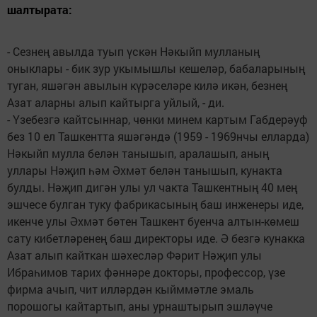
шалтырата:
- Сезнең авылда туып үскән Нәкыйп мулланың
оныклары - бик зур укымышлы кешеләр, бабаларының
туган, яшәгән авылын күрәселәре килә икән, безнең
Азат аларны алып кайтырга уйлый, - ди.
- Үзебезгә кайтсыннар, чөнки минем картым Габдерәуф
без 10 ел Ташкентта яшәгәндә (1959 - 1969нчы елларда)
Нәкыйп мулла белән танышып, аралашып, аның
уллары Нәҗип һәм Әхмәт белән танышып, кунакта
булды. Нәҗип дигән улы ул чакта Ташкентның 40 мең
эшчесе булган туку фабрикасының баш инженеры иде,
икенче улы Әхмәт бөтен Ташкент буенча алтын-көмеш
сату кибетләренең баш директоры иде. Ә безгә кунакка
Азат алып кайткан шәхесләр Фәрит Нәҗип улы
Ибраһимов тарих фәннәре докторы, профессор, үзе
фирма ачып, чит илләрдән кыйммәтле эмаль
порошогы кайтартып, аны урнаштырып эшләүче