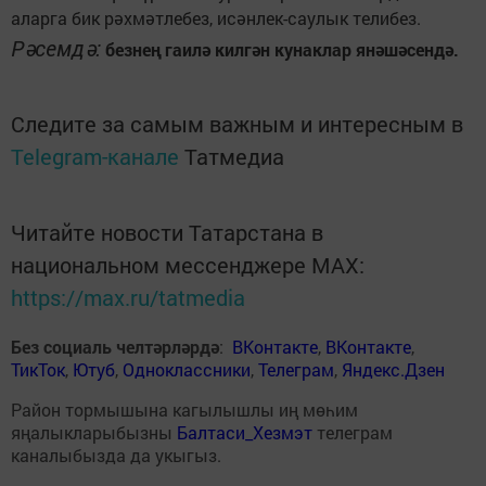
аларга бик рәхмәтлебез, исәнлек-саулык телибез.
Рәсемдә:
безнең гаилә килгән кунаклар янәшәсендә.
Следите за самым важным и интересным в
Telegram-канале
Татмедиа
Читайте новости Татарстана в
национальном мессенджере MАХ:
https://max.ru/tatmedia
Без социаль челтәрләрдә
:
ВКонтакте
,
ВКонтакте
,
ТикТок
,
Ютуб
,
Одноклассники
,
Телеграм
,
Яндекс.Дзен
Район тормышына кагылышлы иң мөһим
яңалыкларыбызны
Балтаси_Хезмэт
телеграм
каналыбызда да укыгыз.