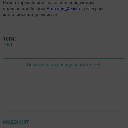
Район тормышына кагылышлы иң мөһим
яңалыкларыбызны
Балтаси_Хезмэт
телеграм
каналыбызда да укыгыз.
Теги:
250
Перейти на страницу новости
МӘДӘНИЯТ