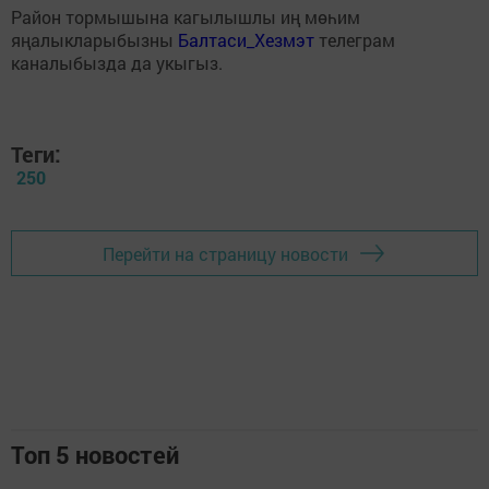
Район тормышына кагылышлы иң мөһим
яңалыкларыбызны
Балтаси_Хезмэт
телеграм
каналыбызда да укыгыз.
Теги:
250
Перейти на страницу новости
Топ 5 новостей