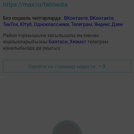
https://max.ru/tatmedia
Без социаль челтәрләрдә
:
ВКонтакте
,
ВКонтакте
,
ТикТок
,
Ютуб
,
Одноклассники
,
Телеграм
,
Яндекс.Дзен
Район тормышына кагылышлы иң мөһим
яңалыкларыбызны
Балтаси_Хезмэт
телеграм
каналыбызда да укыгыз.
Перейти на страницу новости