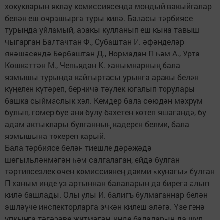
хокукларын яклау комиссиясендә мондый вакыйгалар
белән еш очрашырга туры килә. Баласы тәрбиясе
турында уйламый, аракы кулланып еш кына тавыш
чыгарган Балтачтан Ф., Субаштан И. әфәнделәр
янәшәсендә Бөрбаштан Д., Нормадан П һәм А., Урта
Көшкәттән М., Чепьядан К. ханымнарның бала
язмышы турында кайгыртасы урынга аракы белән
күңелен күтәреп, берничә тәүлек югалып торулары
башка сыймаслык хәл. Кемдер бала сөюдән мәхрүм
булып, гомер буе әни булу бәхетен көтеп яшәгәндә, бу
адәм актыклары булганның кадерен белми, бала
язмышына төкереп карый.
Бала тәрбиясе белән тиешле дәрәҗәдә
шөгыльләнмәгән һәм салгалаган, өйдә булган
тәртипсезлек өчен комиссиянең даими «кунагы» булган
П ханым инде үз артыннан балаларын да бирегә алып
килә башлады. Олы улы И. балигъ булмаганнар белән
эшләүче инспекторларга эчкән килеш эләгә. Үзе генә
упкынга тәгәрәве җитмәгән, инде балаларын да шул