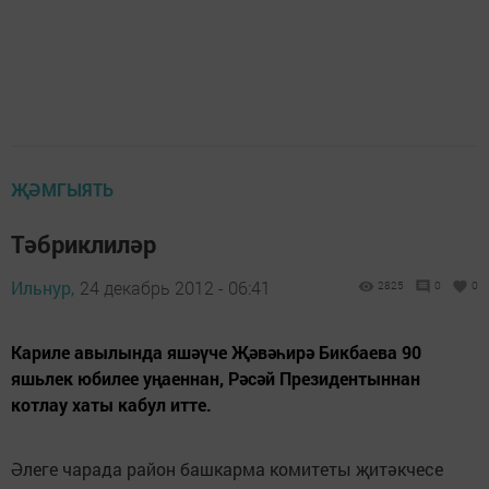
ҖӘМГЫЯТЬ
Тәбриклиләр
Ильнур,
24 декабрь 2012 - 06:41
2825
0
0
Кариле авылында яшәүче Җәвәһирә Бикбаева 90
яшьлек юбилее уңаеннан, Рәсәй Президентыннан
котлау хаты кабул итте.
Әлеге чарада район башкарма комитеты җитәкчесе