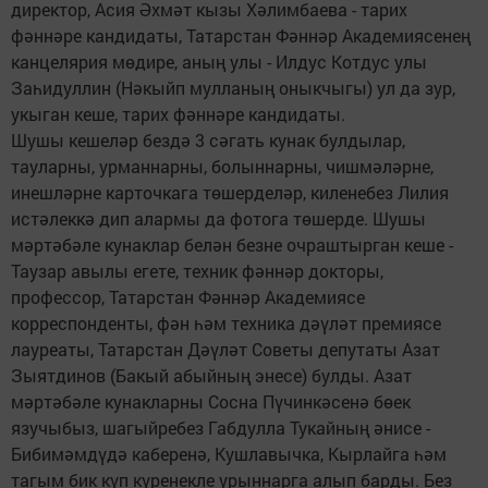
директор, Асия Әхмәт кызы Хәлимбаева - тарих
фәннәре кандидаты, Татарстан Фәннәр Академиясенең
канцелярия мөдире, аның улы - Илдус Котдус улы
Заһидуллин (Нәкыйп мулланың оныкчыгы) ул да зур,
укыган кеше, тарих фәннәре кандидаты.
Шушы кешеләр бездә 3 сәгать кунак булдылар,
тауларны, урманнарны, болыннарны, чишмәләрне,
инешләрне карточкага төшерделәр, киленебез Лилия
истәлеккә дип алармы да фотога төшерде. Шушы
мәртәбәле кунаклар белән безне очраштырган кеше -
Таузар авылы егете, техник фәннәр докторы,
профессор, Татарстан Фәннәр Академиясе
корреспонденты, фән һәм техника дәүләт премиясе
лауреаты, Татарстан Дәүләт Советы депутаты Азат
Зыятдинов (Бакый абыйның энесе) булды. Азат
мәртәбәле кунакларны Сосна Пүчинкәсенә бөек
язучыбыз, шагыйребез Габдулла Тукайның әнисе -
Бибимәмдүдә каберенә, Кушлавычка, Кырлайга һәм
тагым бик күп күренекле урыннарга алып барды. Без