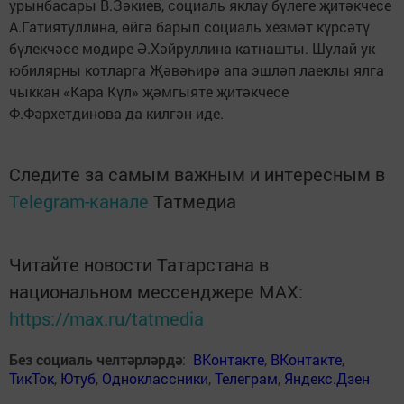
урынбасары В.Зәкиев, социаль яклау бүлеге җитәкчесе
А.Гатиятуллина, өйгә барып социаль хезмәт күрсәтү
бүлекчәсе мөдире Ә.Хәйруллина катнашты. Шулай ук
юбилярны котларга Җәвәһирә апа эшләп лаеклы ялга
чыккан «Кара Күл» җәмгыяте җитәкчесе
Ф.Фәрхетдинова да килгән иде.
Следите за самым важным и интересным в
Telegram-канале
Татмедиа
Читайте новости Татарстана в
национальном мессенджере MАХ:
https://max.ru/tatmedia
Без социаль челтәрләрдә
:
ВКонтакте
,
ВКонтакте
,
ТикТок
,
Ютуб
,
Одноклассники
,
Телеграм
,
Яндекс.Дзен