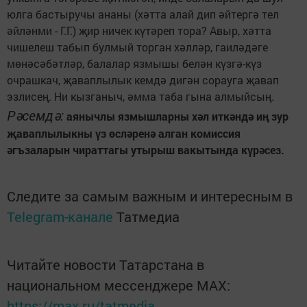
юлга бастыручы ананы (хәтта алай дип әйтергә тел
әйләнми - Г.Г.) җир ничек күтәреп тора? Авыр, хәтта
чишелеш табып булмый торган хәлләр, гаиләдәге
мөнәсәбәтләр, балалар язмышы белән күзгә-күз
очрашкач, җаваплылык кемдә дигән сорауга җавап
эзлисең. Ни кызганыч, әмма таба гына алмыйсың.
Рәсемдә:
аянычлы язмышларны хәл иткәндә иң зур
җаваплылыкны үз өсләренә алган комиссия
әгъзаларын чираттагы утырыш вакытында күрәсез.
Следите за самым важным и интересным в
Telegram-канале
Татмедиа
Читайте новости Татарстана в
национальном мессенджере MАХ:
https://max.ru/tatmedia