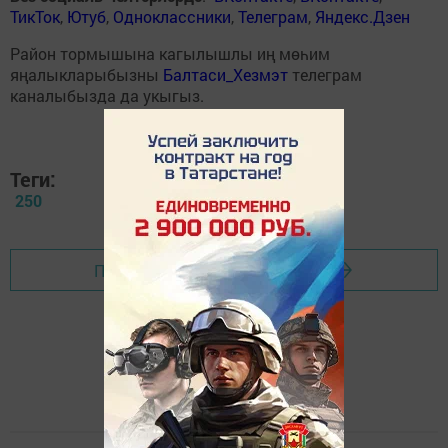
ТикТок
,
Ютуб
,
Одноклассники
,
Телеграм
,
Яндекс.Дзен
Район тормышына кагылышлы иң мөһим
яңалыкларыбызны
Балтаси_Хезмэт
телеграм
каналыбызда да укыгыз.
Теги:
250
Перейти на страницу новости