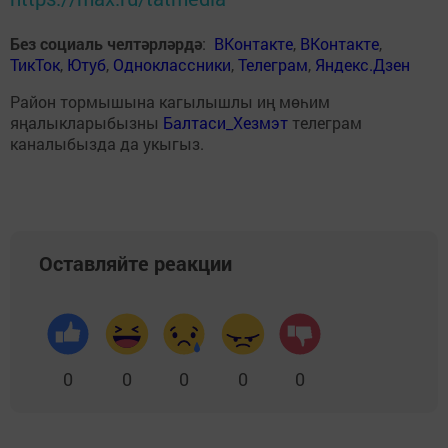
Без социаль челтәрләрдә
:
ВКонтакте
,
ВКонтакте
,
ТикТок
,
Ютуб
,
Одноклассники
,
Телеграм
,
Яндекс.Дзен
Район тормышына кагылышлы иң мөһим
яңалыкларыбызны
Балтаси_Хезмэт
телеграм
каналыбызда да укыгыз.
Оставляйте реакции
0
0
0
0
0