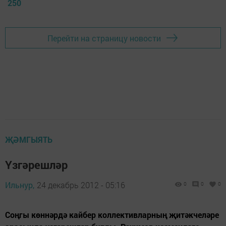
250
Перейти на страницу новости
ҖӘМГЫЯТЬ
Үзгәрешләр
Ильнур,
24 декабрь 2012 - 05:16
0
0
0
Соңгы көннәрдә кайбер коллективларның җитәкчеләре