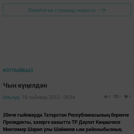
Перейти на страницу новости
КОТЛЫЙБЫЗ
Чын күңелдән
Ильнур,
19 гыйнвар 2012 - 09:34
0
0
0
20нче гыйнварда Татарстан Республикасының беренче
Президенты, хәзерге вакытта ТР Дәүләт Киңәшчесе
Минтимер Шәрип улы Шәймиев һәм районыбызның