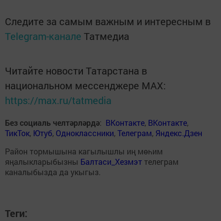
Следите за самым важным и интересным в
Telegram-канале
Татмедиа
Читайте новости Татарстана в
национальном мессенджере MАХ:
https://max.ru/tatmedia
Без социаль челтәрләрдә
:
ВКонтакте
,
ВКонтакте
,
ТикТок
,
Ютуб
,
Одноклассники
,
Телеграм
,
Яндекс.Дзен
Район тормышына кагылышлы иң мөһим
яңалыкларыбызны
Балтаси_Хезмэт
телеграм
каналыбызда да укыгыз.
Теги: