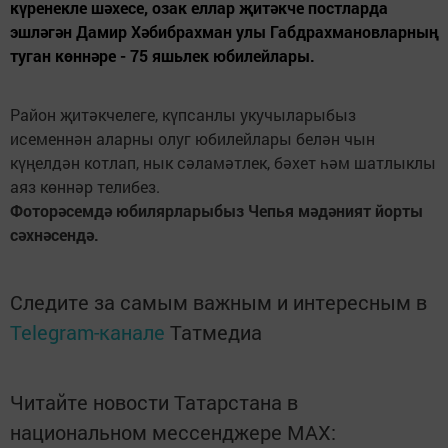
күренекле шәхесе, озак еллар җитәкче постларда
эшләгән Дамир Хәбибрахман улы Габдрахмановларның
туган көннәре - 75 яшьлек юбилейлары.
Район җитәкчелеге, күпсанлы укучыларыбыз
исеменнән аларны олуг юбилейлары белән чын
күңелдән котлап, нык сәламәтлек, бәхет һәм шатлыклы
аяз көннәр телибез.
Фоторәсемдә юбилярларыбыз Чепья мәдәният йорты
сәхнәсендә.
Следите за самым важным и интересным в
Telegram-канале
Татмедиа
Читайте новости Татарстана в
национальном мессенджере MАХ: