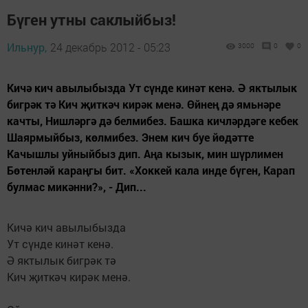
Бүген утны саклыйбыз!
Ильнур,
24 декабрь 2012 - 05:23
3000
0
0
Кичә кич авылыбызда Ут сүнде кинәт кенә. Ә яктылык
бигрәк тә Кич җиткәч кирәк менә. Өйнең дә ямьнәре
качты, Нишләргә дә белмибез. Башка кичләрдәге кебек
Шаярмыйбыз, көлмибез. Энем кич буе йөдәтте
Качышлы уйныйбыз дип. Аңа кызык, мин шүрлимен
Бөтенләй караңгы бит. «Хоккей кала инде бүген, Карап
булмас микәнни?», - Дип...
Кичә кич авылыбызда
Ут сүнде кинәт кенә.
Ә яктылык бигрәк тә
Кич җиткәч кирәк менә.