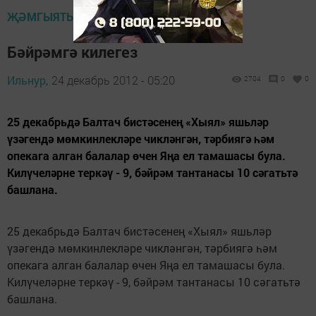
ҖӘМГЫЯТЬ
Бәйрәмгә килегез
Ильнур,
24 декабрь 2012 - 05:20
2704
0
0
25 декабрьдә Балтач бистәсенең «Хыял» яшьләр
үзәгендә мөмкинлекләре чикләнгән, тәрбиягә һәм
опекага алган балалар өчен Яңа ел тамашасы була.
Килүчеләрне теркәү - 9, бәйрәм тантанасы 10 сәгатьтә
башлана.
25 декабрьдә Балтач бистәсенең «Хыял» яшьләр
үзәгендә мөмкинлекләре чикләнгән, тәрбиягә һәм
опекага алган балалар өчен Яңа ел тамашасы була.
Килүчеләрне теркәү - 9, бәйрәм тантанасы 10 сәгатьтә
башлана.