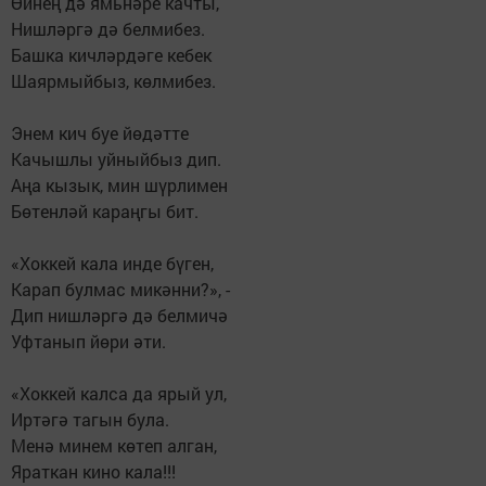
Өйнең дә ямьнәре качты,
Нишләргә дә белмибез.
Башка кичләрдәге кебек
Шаярмыйбыз, көлмибез.
Энем кич буе йөдәтте
Качышлы уйныйбыз дип.
Аңа кызык, мин шүрлимен
Бөтенләй караңгы бит.
«Хоккей кала инде бүген,
Карап булмас микәнни?», -
Дип нишләргә дә белмичә
Уфтанып йөри әти.
«Хоккей калса да ярый ул,
Иртәгә тагын була.
Менә минем көтеп алган,
Яраткан кино кала!!!