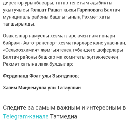
директор урынба­сары, татар теле һәм әдәбияты
укытучысы
Гөлшат Рашат кызы Гариповага
Балтач
муници­паль районы башлыгының Рәхмәт хаты
тапшырылды.
Озак еллар намуслы хезмәтләре өчен һәм һөнәри
бәйрәм - Автотранспорт хезмәткәрләре көне уңаеннан,
«Сельхозхимия» җәмгыятенең түбәндәге шоферлары
Балтач районы башкар ма комитеты җитәкчесенең
Рәхмәт хатына лаек булдылар:
Фердинанд Фоат улы Зыятдинов;
Хәлим Миңнемулла улы Гатауллин.
Следите за самым важным и интересным в
Telegram-канале
Татмедиа