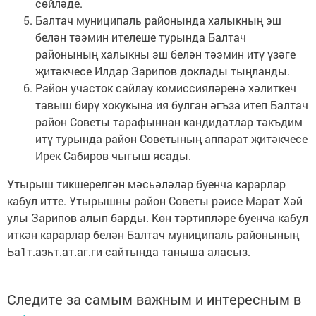
сөйләде.
Балтач муниципаль районында халыкның эш
белән тәэмин ителеше турында Балтач
районының халыкны эш белән тәэмин итү үзәге
җитәкчесе Илдар Зарипов доклады тыңланды.
Район участок сайлау комиссияләренә хәлиткеч
тавыш бирү хокукына ия булган әгъза итеп Балтач
район Советы тарафыннан кандидатлар тәкъдим
итү турында район Сове­тының аппарат җитәкчесе
Ирек Сабиров чыгыш ясады.
Утырыш тикшерелгән мәсьәләләр буенча карарлар
кабул итте. Утырышны район Со­веты рәисе Марат Хәй
улы Зарипов алып барды. Көн тәртипләре буенча кабул
иткән карарлар белән Балтач муниципаль районының
Ьа1т.азһт.ат.аг.ги сайтында таныша аласыз.
Следите за самым важным и интересным в