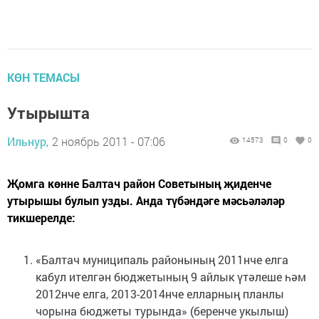
КӨН ТЕМАСЫ
Утырышта
Ильнур,
2 ноябрь 2011 - 07:06
14573
0
0
Җомга көнне Балтач район Советының җиденче
утырышы булып узды. Анда түбәндәге мәсьәләләр
тикшерелде:
«Балтач муниципаль районының 2011нче елга
кабул ителгән бюджетының 9 айлык үтәлеше һәм
2012нче елга, 2013-2014нче елларның планлы
чорына бюджеты турын­да» (беренче укылыш)