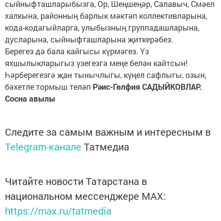
сыйныфташларыбызга, Ор, Шеңшеңәр, Салавыч, Смәел
халкына, районның барлык мәктәп коллективларына,
кода-кодагыйларга, улыбызның группадашларына,
дусларына, сыйныфташларына җиткерәбез.
Берегез дә бала кайгысы күрмәгез. Үз
яхшылыкларыгыз үзегезгә меңе белән кайтсын!
Һәрберегезгә җан тынычлыгы, күңел сафлыгы, озын,
бәхетле тормыш теләп
Рәис-Гөлфия САДЫЙКОВЛАР.
Сосна авылы
Следите за самым важным и интересным в
Telegram-канале
Татмедиа
Читайте новости Татарстана в
национальном мессенджере MАХ:
https://max.ru/tatmedia