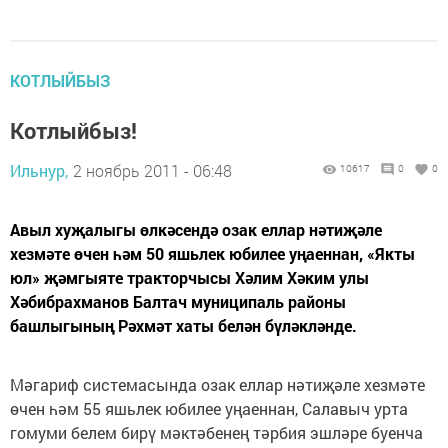
КОТЛЫЙБЫЗ
Котлыйбыз!
Ильнур,
2 ноябрь 2011 - 06:48
10617
0
0
Авыл хуҗалыгы өлкәсендә озак еллар нәтиҗәле
хезмәте өчен һәм 50 яшьлек юбилее уңаен­нан, «Якты
юл» җәмгыяте тракторчысы Хәлим Хәким улы
Хәбибрахманов Балтач муници­паль районы
башлыгының Рәхмәт хаты белән бүләкләнде.
Мәгариф системасында озак еллар нәтиҗәле хезмәте
өчен һәм 55 яшьлек юбилее уңаен­нан, Салавыч урта
гомуми белем бирү мәктәбенең тәрбия эшләре буенча