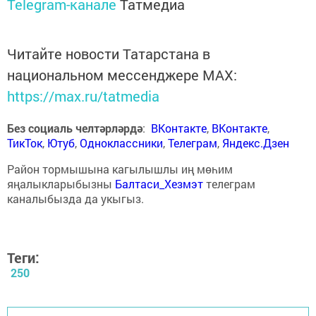
Telegram-канале
Татмедиа
Читайте новости Татарстана в
национальном мессенджере MАХ:
https://max.ru/tatmedia
Без социаль челтәрләрдә
:
ВКонтакте
,
ВКонтакте
,
ТикТок
,
Ютуб
,
Одноклассники
,
Телеграм
,
Яндекс.Дзен
Район тормышына кагылышлы иң мөһим
яңалыкларыбызны
Балтаси_Хезмэт
телеграм
каналыбызда да укыгыз.
Теги:
250