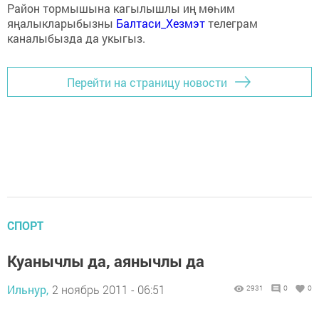
Район тормышына кагылышлы иң мөһим
яңалыкларыбызны
Балтаси_Хезмэт
телеграм
каналыбызда да укыгыз.
Перейти на страницу новости
СПОРТ
Куанычлы да, аянычлы да
Ильнур,
2 ноябрь 2011 - 06:51
2931
0
0