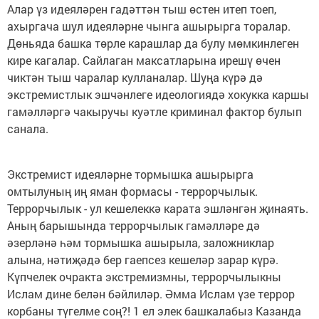
Алар үз идеяләрен гадәттән тыш өстен итеп тоеп,
ахыргача шул идеяләрне чынга ашырырга торалар.
Дөньяда башка төрле карашлар да булу мөмкинлеген
кире кагалар. Сайлаган максатларына ирешү өчен
чиктән тыш чаралар кулланалар. Шуңа күрә дә
экстремистлык эшчәнлеге идеологиядә хокукка каршы
гамәлләргә чакыручы куәтле криминал фактор булып
санала.
Экстремист идеяләрне тормышка ашырырга
омтылуның иң яман формасы - террорчылык.
Террорчылык - ул кешелеккә карата эшләнгән җинаять.
Аның барышында террорчылык гамәлләре дә
әзерләнә һәм тормышка ашырыла, заложниклар
алына, нәтиҗәдә бер гаепсез кешеләр зарар күрә.
Күпчелек очракта экстремизмны, террорчылыкны
Ислам дине белән бәйлиләр. Әмма Ислам үзе террор
корбаны түгелме соң?! 1 ел элек башкалабыз Казанда