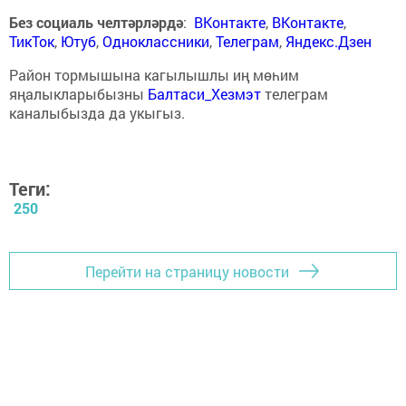
Без социаль челтәрләрдә
:
ВКонтакте
,
ВКонтакте
,
ТикТок
,
Ютуб
,
Одноклассники
,
Телеграм
,
Яндекс.Дзен
Район тормышына кагылышлы иң мөһим
яңалыкларыбызны
Балтаси_Хезмэт
телеграм
каналыбызда да укыгыз.
Теги:
250
Перейти на страницу новости