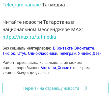
Telegram-канале
Татмедиа
Читайте новости Татарстана в
национальном мессенджере MАХ:
https://max.ru/tatmedia
Без социаль челтәрләрдә
:
ВКонтакте
,
ВКонтакте
,
ТикТок
,
Ютуб
,
Одноклассники
,
Телеграм
,
Яндекс.Дзен
Район тормышына кагылышлы иң мөһим
яңалыкларыбызны
Балтаси_Хезмэт
телеграм
каналыбызда да укыгыз.
Перейти на страницу новости