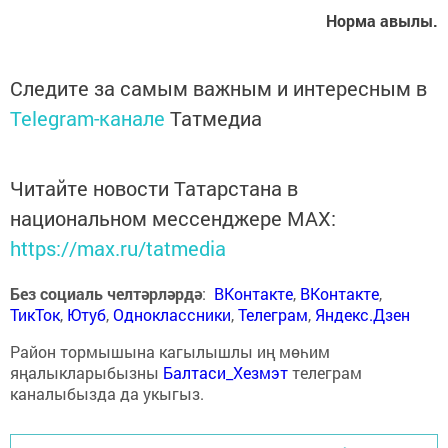
Норма авылы.
Следите за самым важным и интересным в
Telegram-канале
Татмедиа
Читайте новости Татарстана в
национальном мессенджере MАХ:
https://max.ru/tatmedia
Без социаль челтәрләрдә
:
ВКонтакте
,
ВКонтакте
,
ТикТок
,
Ютуб
,
Одноклассники
,
Телеграм
,
Яндекс.Дзен
Район тормышына кагылышлы иң мөһим
яңалыкларыбызны
Балтаси_Хезмэт
телеграм
каналыбызда да укыгыз.