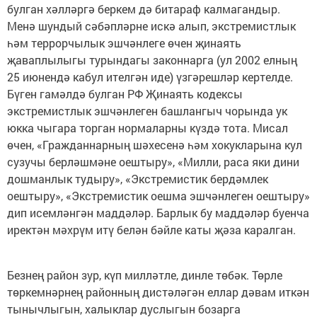
булган хәлләргә беркем дә битараф калмагандыр.
Менә шундый сәбәпләрне искә алып, экстремистлык
һәм террорчылык эшчәнлеге өчен җинаять
җаваплылыгы турындагы законнарга (ул 2002 елның
25 июнендә кабул ителгән иде) үзгәрешләр кертелде.
Бүген гамәлдә булган РФ Җинаять кодексы
экстремистлык эшчәнлеген башлангыч чорында ук
юкка чыгара торган нормаларны күздә тота. Мисал
өчен, «Гражданнарның шәхесенә һәм хокукларына кул
сузучы берләшмәне оештыру», «Милли, раса яки дини
дошманлык тудыру», «Экстремистик бердәмлек
оештыру», «Экстремистик оешма эшчәнлеген оештыру»
дип исемләнгән маддәләр. Барлык бу маддәләр буенча
иректән мәхрүм итү белән бәйле каты җәза каралган.
Безнең район зур, күп милләтле, динле төбәк. Төрле
төркемнәрнең районның дистәләгән еллар дәвам иткән
тынычлыгын, халыклар дуслыгын бозарга