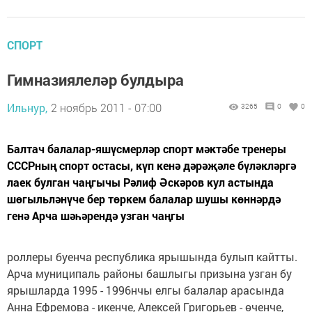
СПОРТ
Гимназиялеләр булдыра
Ильнур,
2 ноябрь 2011 - 07:00
3265
0
0
Балтач балалар-яшүсмерләр спорт мәктәбе тренеры
СССРның спорт остасы, күп кенә дәрәҗәле бүләкләргә
лаек булган чаңгычы Рәлиф Әскәров кул астында
шөгыльләнүче бер төркем балалар шушы көннәрдә
генә Арча шәһәрендә узган чаңгы
роллеры буенча республика ярышында булып кайтты.
Арча муниципаль районы башлыгы призына узган бу
ярышларда 1995 - 1996нчы елгы балалар арасында
Анна Ефремова - икенче, Алексей Григорьев - өченче,