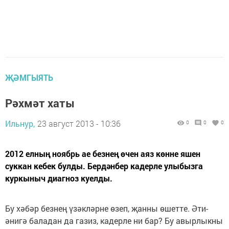
ҖӘМГЫЯТЬ
Рәхмәт хаты
Ильнур,
23 август 2013 - 10:36
0
0
0
2012 елның ноябрь ае безнең өчен аяз көнне яшен
суккан кебек булды. Бердәнбер кадерле улыбызга
куркыныч диагноз куелды.
Бу хәбәр безнең үзәкләрне өзеп, җанны өшетте. Әти-
әнигә баладан да газиз, кадерле ни бар? Бу авырлыкны