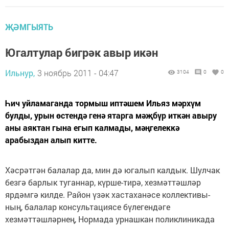
ҖӘМГЫЯТЬ
Югалтулар бигрәк авыр икән
Ильнур,
3 ноябрь 2011 - 04:47
3104
0
0
Һич уйламаганда тормыш иптәшем Ильяз мәрхүм
булды, урын өстендә генә ятарга мәҗбүр иткән авыру
аны аяктан гына егып калмады, мәңгелеккә
арабыздан алып китте.
Хәсрәтгән балалар да, мин дә югалып калдык. Шулчак
безгә барлык туганнар, күрше-тирә, хезмәттәшләр
ярдәмгә килде. Район үзәк хастаханәсе коллективы­
ның, балалар консультациясе бүлегендәге
хезмәттәшләрнең, Нормада урнашкан поликлиникада