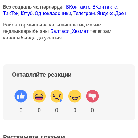
Без социаль челтәрләрдә
:
ВКонтакте
,
ВКонтакте
,
ТикТок
,
Ютуб
,
Одноклассники
,
Телеграм
,
Яндекс.Дзен
Район тормышына кагылышлы иң мөһим
яңалыкларыбызны
Балтаси_Хезмэт
телеграм
каналыбызда да укыгыз.
Оставляйте реакции
0
0
0
0
0
Расскажите друзьям