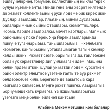
эшләүчеләр­нең, гомумән, коллективның ныклы терәк
булуы күземне ачты. Нинди генә ачы хәсрәт килгәндә
дә хезмәт коллективының рухи ярдәме бик кирәк икән.
Дуслар, авылдашлар, Ильязның, минем дусларым,
балаларымның сыйныфташлары, хезмәттәшләре,
Норма, Кариле авыл халкы, мәчет картлары, Мапмыж
районының Иске Йөрөк, Яңа Йөрек авылларында
яшәүче туганнарыбыз, танышларыбыз... - хәлебезгә
кермәгән, кайгыбызны уртаклаш­маган тагын кемнәр
калды икән?! Рәхмәт сезгә, барыгызга да, гаиләбезне
болай ук хөрмәтледер дип уйламаган идем. Машина
белән ярдәм иткән, шулай ук матди ярдәм күрсәткән
район электр элемтәсе үзәгенә гаять тә зур рәхмәт
белдерәсебез килә. Берегезгә дә вакытсыз кара
кайгылар килмәсен. Мәңге рәхәт яшәгез. Авырмагыз.
Борчу-мәшәкать күрмәгез. Үз яхшылыкларыгыз
үзегезгә меңе белән әйләнеп кайтсын!
Альбина Мөхәммәтшина һәм балалар