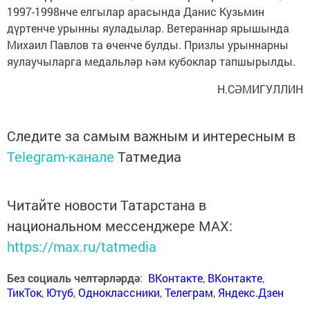
1997-1998нче елгылар арасында Данис Кузьмин
дүртенче урынны яуладылар. Ветераннар ярышында
Михаил Павлов та өченче булды. Призлы урыннарны
яулаучыларга медальләр һәм кубоклар тапшырылды.
Н.СӘМИГУЛЛИН
Следите за самым важным и интересным в
Telegram-канале
Татмедиа
Читайте новости Татарстана в
национальном мессенджере MАХ:
https://max.ru/tatmedia
Без социаль челтәрләрдә
:
ВКонтакте
,
ВКонтакте
,
ТикТок
,
Ютуб
,
Одноклассники
,
Телеграм
,
Яндекс.Дзен