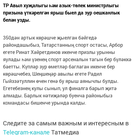
ТР Авыл хуҗалыгы һәм азык-төлек министрлыгы
призына үткәрелгән ярыш быел да зур оешканлык
белән узды.
350дән артык көрәшче җыелган бәйгедә
райондашыбыз, Татар­станның спорт остасы, Арбор
егете Ринат Хәйретдинов икенче призлы урынны
яулады һәм үзенең спорт арсеналын тагын бер бүләккә
баетты. Күпләр зур өметләр баглаган икенче бер
көрәшчебез, Шеңшеңәр авылы егете Радил
Гыйззәтуллин өчен генә бу ярыш аянычлы булды.
Егетебезнең кулы сынып, ул финалга барып җитә
алмады. Барлык нәтиҗәләр буенча районыбыз
командасы бишенче урында калды.
Следите за самым важным и интересным в
Telegram-канале
Татмедиа