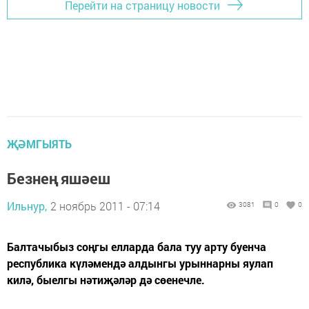
Перейти на страницу новости
ҖӘМГЫЯТЬ
Безнең яшәеш
Ильнур,
2 ноябрь 2011 - 07:14
3081
0
0
Балтачыбыз соңгы елларда бала туу арту буенча
республика күләмендә алдынгы урыннарны яулап
килә, быелгы нәтиҗәләр дә сөенечле.