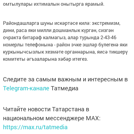
омтылулары ихтималын онытырга ярамый.
Райондашларга шуны искәртәсе килә: экстремизм,
дини, раса яки милли дошманлык күргән, сизгән
очракта битараф калмагыз, алар турында 2-43-46
номерлы телефонына - район эчке эшләр бүлегенә яки
куркынычсызлык хезмәте органнарына, яисә тикшерү
комитеты әгъзаларына хәбәр итегез.
Следите за самым важным и интересным в
Telegram-канале
Татмедиа
Читайте новости Татарстана в
национальном мессенджере MАХ:
https://max.ru/tatmedia