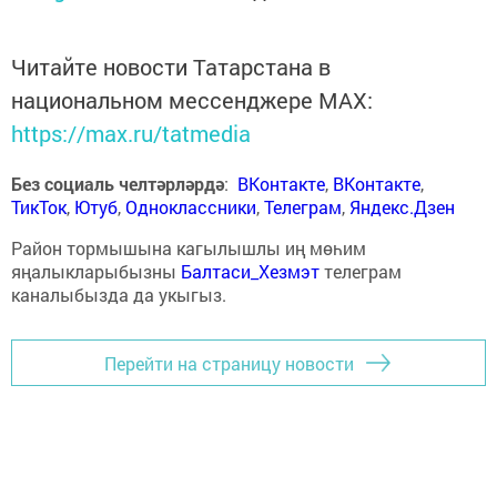
Читайте новости Татарстана в
национальном мессенджере MАХ:
https://max.ru/tatmedia
Без социаль челтәрләрдә
:
ВКонтакте
,
ВКонтакте
,
ТикТок
,
Ютуб
,
Одноклассники
,
Телеграм
,
Яндекс.Дзен
Район тормышына кагылышлы иң мөһим
яңалыкларыбызны
Балтаси_Хезмэт
телеграм
каналыбызда да укыгыз.
Перейти на страницу новости