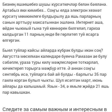
Безнең яшәешебез шушы күрсәткечләр белән бәяләнә.
Артабыз яки кимибез... Соңгы елда электрон хезмәт
күрсәтү мөмкинлеге булдырылу да яшь парларның
санын арттыру максатыннан эшләнә. Интернет аша,
өйдән чыкмый гына туй көннәрен билгеләп, гариза
калдырган 11 парның инде 8е гөрләтеп туй ясарга
өлгергән.
Быел туйлар кайсы айларда күбрәк булды икән соң?
Августта мөселман календаре буенча Рамазан ае булу
сәбәпле, ураза туры килү мәҗлесләрне тоткарлап,
кичектереп торырга мәҗбүр итте. Ә аннан соңгы
сентябрь исә, туйларга бай ай булды - барлыгы 35 пар
гаилә корган булып чыкты. Шул исәптән март, июнь
айлары да калышмый. Язын - 34, ә ямьле җәйдә 21 яшь
пар кавышкан.
Следите за самым важным и интересным в