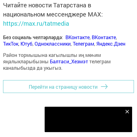
Читайте новости Татарстана в
национальном мессенджере MАХ:
https://max.ru/tatmedia
Без социаль челтәрләрдә
:
ВКонтакте
,
ВКонтакте
,
ТикТок
,
Ютуб
,
Одноклассники
,
Телеграм
,
Яндекс.Дзен
Район тормышына кагылышлы иң мөһим
яңалыкларыбызны
Балтаси_Хезмэт
телеграм
каналыбызда да укыгыз.
Перейти на страницу новости
Безнең Яндекс Дзен каналына языл
Подписаться