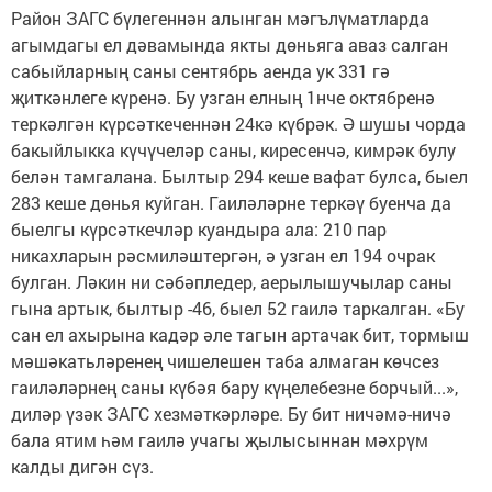
Район ЗАГС бүлегеннән алынган мәгълүматлар­да
агымдагы ел дәвамында якты дөньяга аваз салган
сабыйларның саны сентябрь аенда ук 331 гә
җиткәнлеге күренә. Бу узган елның 1нче октябренә
теркәлгән күрсәткеченнән 24кә күбрәк. Ә шушы чорда
бакыйлыкка күчүчеләр саны, киресенчә, кимрәк булу
белән тамгалана. Былтыр 294 кеше вафат булса, быел
283 кеше дөнья куйган. Гаиләләрне теркәү буенча да
быелгы күрсәткечләр куандыра ала: 210 пар
никахларын рәсмиләштергән, ә узган ел 194 очрак
булган. Ләкин ни сәбәпледер, аерылышучылар саны
гына артык, былтыр -46, быел 52 гаилә таркалган. «Бу
сан ел ахырына кадәр әле тагын артачак бит, тормыш
мәшәкатьләренең чишелешен таба алмаган көчсез
гаиләләрнең саны күбәя бару күңелебезне борчый...»,
диләр үзәк ЗАГС хезмәткәрләре. Бу бит ничәмә-ничә
бала ятим һәм гаилә учагы җылысыннан мәхрүм
калды дигән сүз.