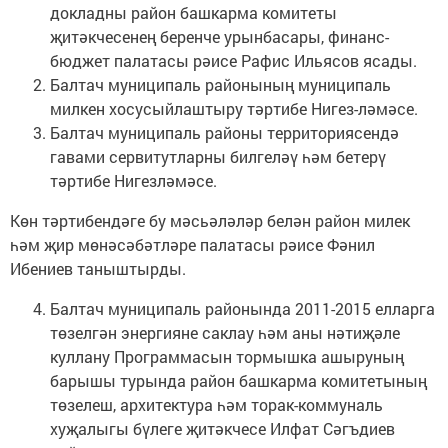
докладны район башкарма комитеты
җитәкчесенең беренче урын­басары, финанс-
бюджет палатасы рәисе Рафис Ильясов ясады.
Балтач муниципаль районының муниципаль
милкен хосусыйлаштыру тәртибе Нигез-ләмәсе.
Балтач муниципаль районы территориясендә
гавами сервитутларны билгеләү һәм бетерү
тәртибе Нигезләмәсе.
Көн тәртибендәге бу мәсьәләләр белән район милек
һәм җир мөнәсәбәтләре палата­сы рәисе Фәнил
Ибениев таныштырды.
Балтач муниципаль районында 2011-2015 елларга
төзелгән энергияне саклау һәм аны нәтиҗәле
куллану Программасын тормышка ашыруның
барышы турында район башкарма комитетының
төзелеш, архитектура һәм торак-коммуналь
хуҗалыгы бүлеге җитәкчесе Илфат Сәгъдиев