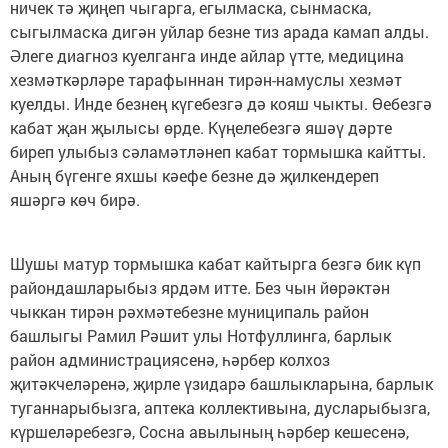
ничек тә җиңеп чыгарга, егылмаска, сынмаска,
сыгылмаска дигән уйлар безне тиз арада камап алды.
Әлеге диагноз куелганга инде айлар үтте, медицина
хезмәткәрләре тарафыннан тирән-намуслы хезмәт
куелды. Инде безнең күгебезгә дә кояш чыкты. Өебезгә
кабат җан җылысы өрде. Күңелебезгә яшәү дәрте
биреп улыбыз сәламәтләнеп кабат тормышка кайтты.
Аның бүгенге яхшы кәефе безне дә җилкендереп
яшәргә көч бирә.
Шушы матур тормышка кабат кайтырга безгә бик күп
райондашларыбыз ярдәм итте. Без чын йөрәктән
чыккан тирән рәхмәтебезне муниципаль район
башлыгы Рамил Рәшит улы Нотфуллинга, барлык
район администрациясенә, һәрбер колхоз
җитәкчеләренә, җирле үзидарә башлыкларына, барлык
туганнарыбызга, аптека коллективына, дусларыбызга,
күршеләребезгә, Сосна авылының һәрбер кешесенә,