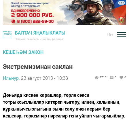
БАЛТАЧ ЯҢАЛЫКЛАРЫ
16+
"Хезмәт" газетасы - Балтач районы
КЕШЕ ҺӘМ ЗАКОН
Экстремизмнан саклан
Ильнур,
23 август 2013 - 10:38
2715
0
0
Дөньяда кискен карашлар, төрле сәяси
тотрыксызлыклар китереп чыгару, илнең, халыкның
куркынычсызлыгына зыян салу өчен аерым бер
кешеләр, төркемнәр нәрсәләр генә уйлап чыгармыйлар.