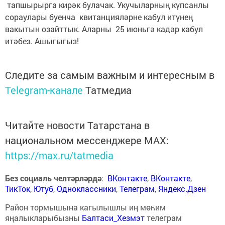
тапшырырга кирәк булачак. Укучыларның күпсанлы
сораулары буенча квитанцияләрне кабул итүнең
вакытын озайттык. Аларны 25 июньгә кадәр кабул
итәбез. Ашыгыгыз!
Следите за самым важным и интересным в
Telegram-канале
Татмедиа
Читайте новости Татарстана в
национальном мессенджере MАХ:
https://max.ru/tatmedia
Без социаль челтәрләрдә
:
ВКонтакте
,
ВКонтакте
,
ТикТок
,
Ютуб
,
Одноклассники
,
Телеграм
,
Яндекс.Дзен
Район тормышына кагылышлы иң мөһим
яңалыкларыбызны
Балтаси_Хезмэт
телеграм