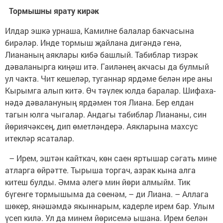
Тормышны ярату кирәк
Илдар эшкә урнаша, Камилне балалар бакчасына
бирәләр. Инде тормыш җайлана дигәндә ге­нә,
Лиананың аяклары кибә башлый. Табиблар тизрәк
дәва­ла­нырга киңәш итә. Гаиләнең акчасы да булмый
ул чакта. Чит ке­шеләр, туганнар ярдәме белән ире аны
Кырымга алып китә. Өч тәүлек юлда баралар. Шифаха­
нәдә дәвалану­ның ярдәмен тоя Лиана. Бер елдан
тагын юлга чыгалар. Андагы табиблар Лиананы, син
йөрия­чәк­сең, дип өмет­ләндерә. Аякларына махсус
итек­ләр ясаталар.
– Ирем, эштән кайткач, көн саен яртышар сәгать мине
атларга өйрәтте. Тырыша торгач, азрак кына алга
китеш булды. Әмма әлегә мин йөри алмыйм. Тик
бүгенге тормышыма да сөенәм, – ди Лиана. – Аллага
шөкер, янә­шәм­дә якыннарым, кадерле ирем бар. Улым
үсеп килә. Ул да минем йөрисемә ышана. Ирем белән