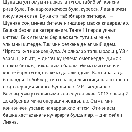
Шуңа да ул гомуми наркозга түгел, табиб әйткәненә
риза була. Тик наркоз көчсез була, күрәсең, Лиана эчен
кисүләрен сизә. Бу хакта табиб­ларга җиткерә. –
Шуннан соң минем битемә ниндидер маска кидерделәр.
Башка берни дә хәтерләмим. Төнге 11ләрдә уянып
киттем. Бик ягымлы бер шәфкать туташы миңа
улымны китерде. Тик мин селкенә дә алмый идем.
“Иртәгә күп йөрисең була. Анализлар тапшырасың, УЗИ
узасың. Ял ит”, – дигәч, күңелемә өмет керде. Димәк,
наркоз беткәч, аякларыма басам! Әмма мин икенче
көнне йөрү түгел, селкенә дә алмадым. Калтырата да
башлады. Табиблар, тиз генә җыелып ки­ңәшләшкәннән
соң, операция ясарга булдылар. МРТ ясадылар.
Баксаң, умырткалыгыма кан сауган икән. 2013 елның 2
декаб­рендә миңа операция ясадылар. Әмма мин
көннән-көн үземне начаррак хис иттем. Әти-әнием
башка хастаханәгә күчерергә булдылар, – дип сөйли
Лиана.