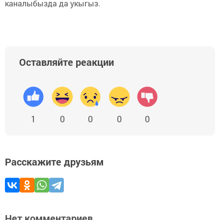
каналыбызда да укыгыз.
Оставляйте реакции
1
0
0
0
0
Расскажите друзьям
Нет комментариев