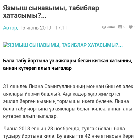
Язмыш сынавымы, табиблар
хатасымы?...
Автор,
16 июнь 2019 - 17:11
3860
0
1
Бала табу йортына үз аяклары белән киткән хатынны,
аннан күтәреп алып чыгалар
31 яшьлек Лиана Сәмигуллинаның моннан биш ел элек
аяклары йөрми башлый. Аңа кадәр җир җимер­теп
эшләп йөргән кызның тормышы икегә бүленә. Лиана
бала табу йортына үз аяклары белән килсә, аннан аны
күтәреп алып чыгалар.
Лиана 2013 елның 28 нояб­рендә, тулгак белән, бала
тудыру йортына килә. Бу вакытта 42 нче атнасын йөри