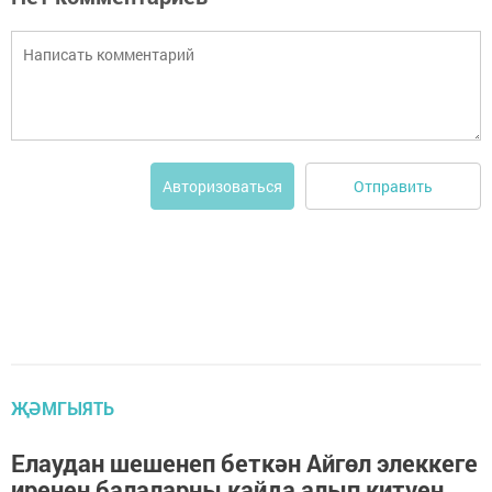
Отправить
Авторизоваться
ҖӘМГЫЯТЬ
Елаудан шешенеп беткән Айгөл элеккеге
иренең балаларны кайда алып китүен