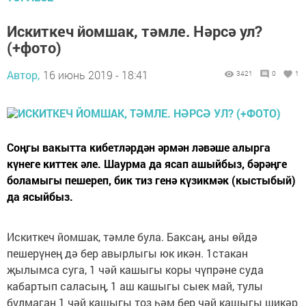
Искиткеч йомшак, тәмле. Нәрсә ул?
(+фото)
Автор,
16 июнь 2019 - 18:41
3421
0
1
Соңгы вакытта кибетләрдән әрмән ләвәше алырга
күнеге киттек әле. Шаурма да ясап ашыйбыз, бәрәңге
боламыгы пешереп, бик тиз генә күзикмәк (кыстыбый)
да ясыйбыз.
Искиткеч йомшак, тәмле була. Баксаң, аны өйдә
пешерүнең дә бер авырлыгы юк икән. 1стакан
җылымса суга, 1 чәй кашыгы коры чүпрәне суда
кабартып саласың, 1 аш кашыгы сыек май, тулы
булмаган 1 чәй кашыгы тоз һәм бер чәй кашыгы шикәр