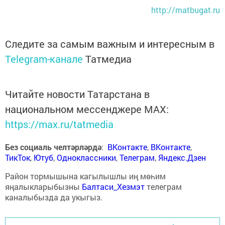
http://matbugat.ru
Следите за самым важным и интересным в
Telegram-канале
Татмедиа
Читайте новости Татарстана в
национальном мессенджере MАХ:
https://max.ru/tatmedia
Без социаль челтәрләрдә
:
ВКонтакте
,
ВКонтакте
,
ТикТок
,
Ютуб
,
Одноклассники
,
Телеграм
,
Яндекс.Дзен
Район тормышына кагылышлы иң мөһим
яңалыкларыбызны
Балтаси_Хезмэт
телеграм
каналыбызда да укыгыз.