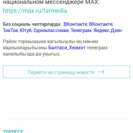
национальном мессенджере MАХ:
https://max.ru/tatmedia
Без социаль челтәрләрдә
:
ВКонтакте
,
ВКонтакте
,
ТикТок
,
Ютуб
,
Одноклассники
,
Телеграм
,
Яндекс.Дзен
Район тормышына кагылышлы иң мөһим
яңалыкларыбызны
Балтаси_Хезмэт
телеграм
каналыбызда да укыгыз.
Перейти на страницу новости
ТӨРЛЕСЕ