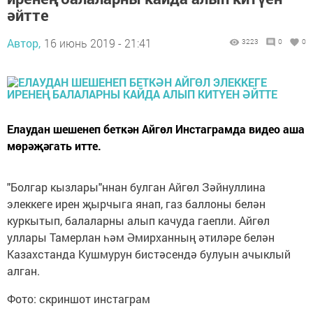
әйтте
Автор,
16 июнь 2019 - 21:41
3223
0
0
Елаудан шешенеп беткән Айгөл Инстаграмда видео аша
мөрәҗәгать итте.
"Болгар кызлары"ннан булган Айгөл Зәйнуллина
элеккеге ирен җырчыга янап, газ баллоны белән
куркытып, балаларны алып качуда гаепли. Айгөл
уллары Тамерлан һәм Әмирханның әтиләре белән
Казахстанда Кушмурун бистәсендә булуын ачыклый
алган.
Фото: скриншот инстаграм