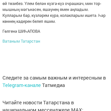
өй төзибез. Үлем белән күзгә-күз очрашкач, мин тор­
мыш­ның мәгъ­нәсен, яшәүнең ямен аңладым.
Кулларым бар, күзләрем күрә, колакларым ишетә. Һәр
көннең кадерен белеп яшим.
Гөлгенә ШИҺАПОВА
Ватаным Татарстан
Следите за самым важным и интересным в
Telegram-канале
Татмедиа
Читайте новости Татарстана в
национальном мессенджере MАХ: