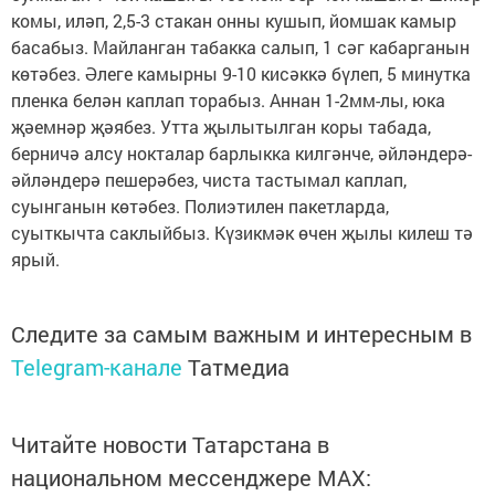
комы, иләп, 2,5-3 стакан онны кушып, йомшак камыр
басабыз. Майланган табакка салып, 1 сәг кабарганын
көтәбез. Әлеге камырны 9-10 кисәккә бүлеп, 5 минутка
пленка белән каплап торабыз. Аннан 1-2мм-лы, юка
җәемнәр җәябез. Утта җылытылган коры табада,
берничә алсу нокталар барлыкка килгәнче, әйләндерә-
әйләндерә пешерәбез, чиста тастымал каплап,
суынганын көтәбез. Полиэтилен пакетларда,
суыткычта саклыйбыз. Күзикмәк өчен җылы килеш тә
ярый.
Следите за самым важным и интересным в
Telegram-канале
Татмедиа
Читайте новости Татарстана в
национальном мессенджере MАХ: