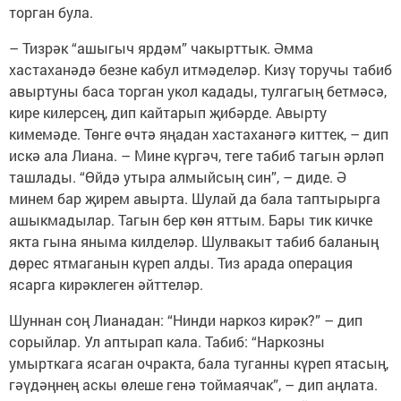
торган була.
– Тизрәк “ашыгыч ярдәм” чакырттык. Әмма
хастаханәдә безне кабул итмәделәр. Кизү торучы табиб
авыртуны баса торган укол кадады, тулгагың бетмәсә,
кире килерсең, дип кайтарып җибәрде. Авырту
кимемәде. Төн­ге өчтә яңадан хастаханәгә киттек, – дип
искә ала Лиана. – Мине күргәч, теге табиб тагын әрләп
ташлады. “Өйдә утыра алмыйсың син”, – диде. Ә
минем бар җирем авырта. Шулай да бала таптырырга
ашыкмадылар. Тагын бер көн яттым. Бары тик кичке
якта гына яныма килделәр. Шулвакыт табиб баланың
дөрес ятмаганын күреп алды. Тиз арада операция
ясарга кирәклеген әйттеләр.
Шуннан соң Лианадан: “Нинди наркоз кирәк?” – дип
сорыйлар. Ул аптырап кала. Табиб: “Нар­козны
умырткага ясаган очракта, бала туганны күреп ятасың,
гәүдәңнең аскы өлеше генә тоймаячак”, – дип аңлата.