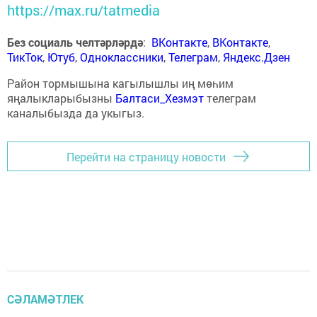
https://max.ru/tatmedia
Без социаль челтәрләрдә
:
ВКонтакте
,
ВКонтакте
,
ТикТок
,
Ютуб
,
Одноклассники
,
Телеграм
,
Яндекс.Дзен
Район тормышына кагылышлы иң мөһим
яңалыкларыбызны
Балтаси_Хезмэт
телеграм
каналыбызда да укыгыз.
Перейти на страницу новости
СӘЛАМӘТЛЕК