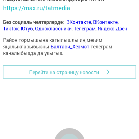
https://max.ru/tatmedia
Без социаль челтәрләрдә
:
ВКонтакте
,
ВКонтакте
,
ТикТок
,
Ютуб
,
Одноклассники
,
Телеграм
,
Яндекс.Дзен
Район тормышына кагылышлы иң мөһим
яңалыкларыбызны
Балтаси_Хезмэт
телеграм
каналыбызда да укыгыз.
Перейти на страницу новости