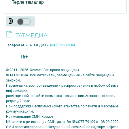
Төрле темалар
Телефон АО «ТАТМЕДИА»:
(843) 222 09 84
16+
© 2011 - 2026. Хезмәт. Все права защищены.
© ТАТМЕДИА. Все материалы, размещенные на сайте, защищены
законом.
Перепечатка, воспроизведение и распространение в любом объеме
информации,
размещенной на сайте, возможна только с письменного согласия
редакций СМИ.
При поддержке Республиканского агентства по печати и массовым
коммуникациям.
Наименование СМИ: Хезмәт
№ записи о регистрации СМИ, дата: Эл №ФС77-79109 от 08.09.2020
СМИ зарегистрированно Федеральной службой по надзору в сфере