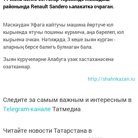
районында Renault Sandero һәлакәткә очраган.
Мәскәүдән Уфага кайтучы машина йөртүче юл
кырыенда ятучы пошины күрмичә, аңа бәрелеп, юл
кырыена очкан. Нәтиҗәдә, 3 кеше зыян күргән -
аларның берсе балигъ булмаган бала.
Зыян күрүчеләрне Алабуга үзәк хастаханәсенә
озатканнар.
http://shahrikazan.ru
Следите за самым важным и интересным в
Telegram-канале
Татмедиа
Читайте новости Татарстана в