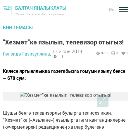
БАЛТАЧ ЯҢАЛЫКЛАРЫ
16+
"Хезмәт" газетасы - Балтач районы
КӨН ТЕМАСЫ
"Хезмәт"кә язылып, телевизор отыгыз!
17 июнь 2019 -
Гөлзидә Газизуллина,
3735
0
1
08:11
Киләсе яртыеллыкка газетабызга гомуми язылу бәясе
– 678 сум.
Шушы бәягә телевизорлы булырга телисез икән,
“Хезмәт”кә («Азьлане») язылырга һәм квитанцияләрне
(күчермәләрен) редакциянең хатлар бүлегенә