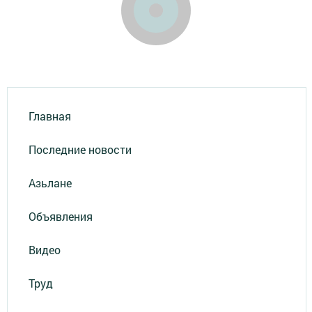
Главная
Последние новости
Азьлане
Объявления
Видео
Труд