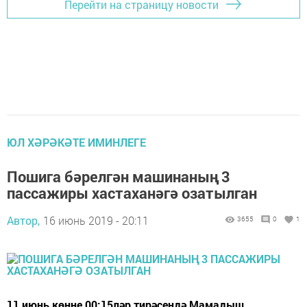
Перейти на страницу новости
ЮЛ ХӘРӘКӘТЕ ИМИНЛЕГЕ
Пошига бәрелгән машинаның 3
пассажиры хастаханәгә озатылган
Автор,
16 июнь 2019 - 20:11
3655
0
1
11 июнь көнне 00:15ләр тирәсендә Мамадыш