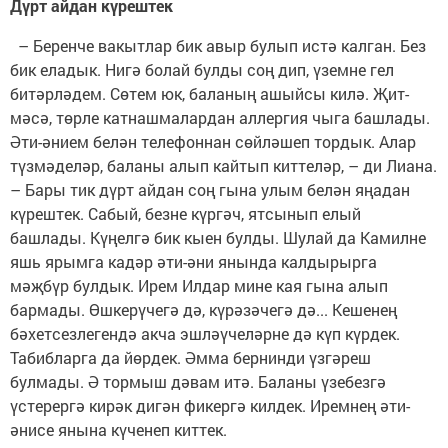
Дүрт айдан күрештек
– Беренче вакытлар бик авыр булып истә калган. Без
бик еладык. Нигә болай булды соң дип, үземне гел
битәрләдем. Сөтем юк, баланың ашыйсы килә. Җит­
мәсә, төрле катнашмалардан аллергия чыга башлады.
Әти-әнием белән телефоннан сөйлә­шеп тордык. Алар
түзмәделәр, баланы алып кайтып киттеләр, – ди Лиана.
– Бары тик дүрт айдан соң гына улым белән яңадан
күреш­тек. Сабый, безне күргәч, ятсынып елый
башлады. Күңелгә бик кыен булды. Шулай да Камилне
яшь ярымга кадәр әти-әни янында калдырырга
мәҗбүр булдык. Ирем Илдар мине кая гына алып
бармады. Өшкерүчегә дә, күрә­зәчегә дә... Кешенең
бәхет­сез­легендә акча эшләүчеләрне дә күп күрдек.
Табибларга да йөр­дек. Әмма бернинди үзгәреш
булмады. Ә тормыш дәвам итә. Баланы үзебезгә
үстерергә кирәк дигән фикергә килдек. Иремнең әти-
әнисе янына күченеп киттек.