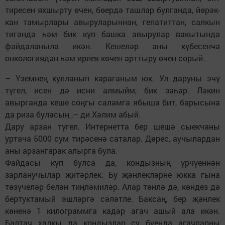
тиресен яхшырту өчен, бөердә ташлар булганда, йөрәк-
кан тамырлары авыруларыннан, гепатиттан, салкын
тигәндә һәм бик күп башка авырулар вакытында
файдаланыла икән. Кешеләр аны күбесенчә
онкологиядән һәм ирлек көчен арттыру өчен сорый.
– Үземнең кулланып караганым юк. Ул даруны эчү
түгел, исен дә исни алмыйм, бик зәһәр. Ләкин
авырганда кеше соңгы саламга ябыша бит, барысына
да риза буласың ,– ди Хәлим абый.
Дару арзан түгел. Интернетта бер шешә сыекчаны
уртача 5000 сум тирәсенә саталар. Дөрес, аучылардан
аны арзангарак алырга була.
Файдасы күп булса да, кондызның үрчүеннән
зарланучылар җитәрлек. Бу җәнлекләрне юкка гына
төзүчеләр белән тиңләмиләр. Алар төнлә дә, көндез дә
бертуктамый эшләргә сәләтле. Баксаң, бер җәнлек
көненә 1 килограммга кадәр агач ашый ала икән.
Балтач халкы да кондызлар су буенда агачларны