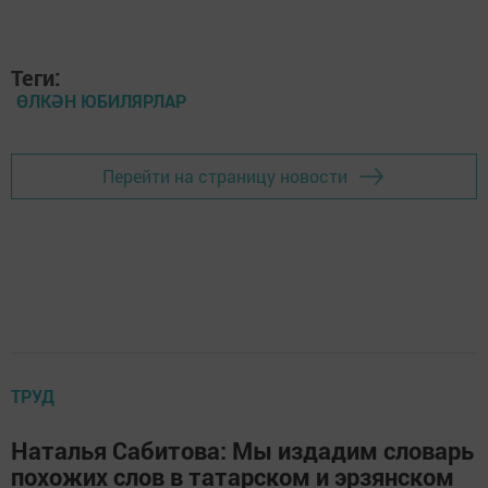
Теги:
ӨЛКӘН ЮБИЛЯРЛАР
Перейти на страницу новости
ТРУД
Наталья Сабитова: Мы издадим словарь
похожих слов в татарском и эрзянском