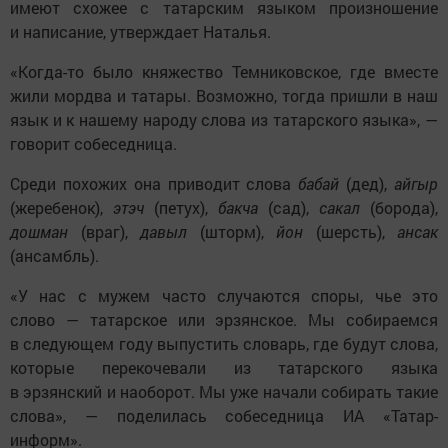
имеют схожее с татарским языком произношение
и написание, утверждает Наталья.
«Когда-то было княжество Темниковское, где вместе
жили мордва и татары. Возможно, тогда пришли в наш
язык и к нашему народу слова из татарского языка», —
говорит собеседница.
Среди похожих она приводит слова
бабай
(дед),
айгыр
(жеребенок),
этэч
(петух),
бакча
(сад),
сакал
(борода),
дошман
(враг),
давыл
(шторм),
йон
(шерсть),
ансак
(ансамбль).
«У нас с мужем часто случаются споры, чье это
слово — татарское или эрзянское. Мы собираемся
в следующем году выпустить словарь, где будут слова,
которые перекочевали из татарского языка
в эрзянский и наоборот. Мы уже начали собирать такие
слова», — поделилась собеседница ИА «Татар-
информ».