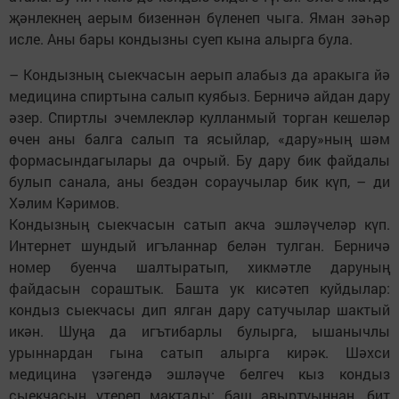
җәнлекнең аерым бизеннән бүленеп чыга. Яман зәһәр
исле. Аны бары кондызны суеп кына алырга була.
– Кондызның сыекчасын аерып алабыз да аракыга йә
медицина спиртына салып куябыз. Берничә айдан дару
әзер. Спиртлы эчемлекләр кулланмый торган кешеләр
өчен аны балга салып та ясыйлар, «дару»ның шәм
формасындагылары да очрый. Бу дару бик файдалы
булып санала, аны бездән сораучылар бик күп, – ди
Хәлим Кәримов.
Кондызның сыекчасын сатып акча эшләүчеләр күп.
Интернет шундый игъланнар белән тулган. Берничә
номер буенча шалтыратып, хикмәтле даруның
файдасын сораштык. Башта ук кисәтеп куйдылар:
кондыз сыекчасы дип ялган дару сатучылар шактый
икән. Шуңа да игътибарлы булырга, ышанычлы
урыннардан гына сатып алырга кирәк. Шәхси
медицина үзәгендә эшләүче белгеч кыз кондыз
сыекчасын үтереп мактады: баш авыртуыннан, бит