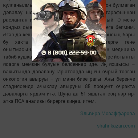
кулланылмый. Әгәр дә теге яки бу традицион булмаган
дәвалау ысулының файдасы галимнәр тарафыннан
расланган икән, медицина аны кире какмый. Ә менә
кондыз сыекчасына бәйле дәлилләрне әлегә белмим.
Әгәр дә кеше үзе файдасын күрә икән, куллансын, бары
бу хакта дәвалаучы табибын кисәтергә генә
онытмасын. Шулай ук традицион булмаган медицина
табиб кушкан алымнарның тәэсиренә тискәре йогынты
ясарга мөмкин булуын белсеннәр иде. Иң яхшысы –
вакытында дәвалану. Ир-атларда иң еш очрый торган
онкология авыруы – ул мәни бизе рагы. Аны беренче
стадиясендә ачыклау авыруны 85 процент очракта
дәваларга ярдәм итә. Шуңа да 51 яшьтән соң һәр ир-
атка ПСА анализы бирергә киңәш итәм.
Эльвира Мозаффарова
shahrikazan.com