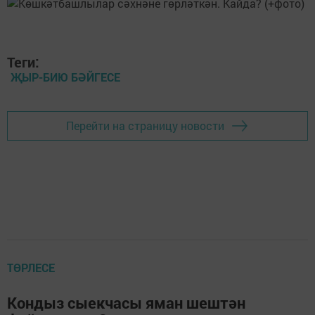
Теги:
ҖЫР-БИЮ БӘЙГЕСЕ
Перейти на страницу новости
ТӨРЛЕСЕ
Кондыз сыекчасы яман шештән