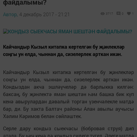
файдалымы?
Автор,
4 декабрь 2017 - 21:21
3717
0
1
Кайчандыр Кызыл китапка кертелгән бу җәнлекләр
соңгы ун елда, чыннан да, сизелерлек арткан икән.
Кайчандыр Кызыл китапка кертелгән бу җәнлекләр
соңгы ун елда, чыннан да, сизелерлек арткан икән.
Кондыздан акча эшләүчеләр дә барлыкка килгән:
баксаң, бу җәнлектә яман шештән һәм башка бик күп
кенә авырулардан дәвалый торган үзенчәлекле матдә
бар, ди. Бу хакта Балтач районы Алан авылы аучысы
Хәлим Кәримов белән сөйләштек.
Серле дару кондыз сыекчасы (бобровая струя) дип
атала. Бу һич кенә дә кондыз сидеге түгел. Әлеге матдә