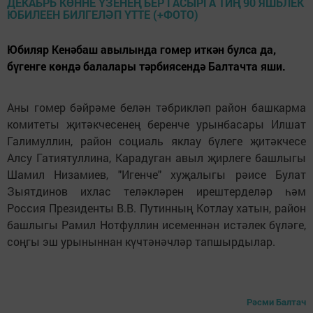
Юбиляр Кенәбаш авылында гомер иткән булса да,
бүгенге көндә балалары тәрбиясендә Балтачта яши.
Аны гомер бәйрәме белән тәбрикләп район башкарма
комитеты җитәкчесенең беренче урынбасары Илшат
Галимуллин, район социаль яклау бүлеге җитәкчесе
Алсу Гатиятуллина, Карадуган авыл җирлеге башлыгы
Шамил Низамиев, "Игенче" хуҗалыгы рәисе Булат
Зыятдинов ихлас теләкләрен ирештерделәр һәм
Россия Президенты В.В. Путинның Котлау хатын, район
башлыгы Рамил Нотфуллин исеменнән истәлек бүләге,
соңгы эш урыныннан күчтәнәчләр тапшырдылар.
Рәсми Балтач