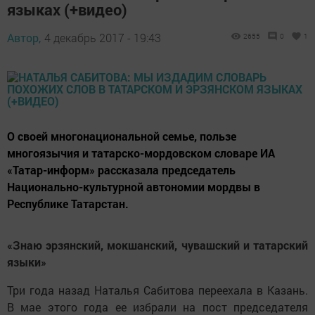
языках (+видео)
Автор,
4 декабрь 2017 - 19:43
2655
0
1
О своей многонациональной семье, пользе
многоязычия и татарско-мордовском словаре ИА
«Татар-информ» рассказала председатель
Национально-культурной автономии мордвы в
Республике Татарстан.
«Знаю эрзянский, мокшанский, чувашский и татарский
языки»
Три года назад Наталья Сабитова переехала в Казань.
В мае этого года ее избрали на пост председателя