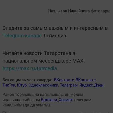
Назлыгөл Нәкыйпова фотолары
Следите за самым важным и интересным в
Telegram-канале
Татмедиа
Читайте новости Татарстана в
национальном мессенджере MАХ:
https://max.ru/tatmedia
Без социаль челтәрләрдә
:
ВКонтакте
,
ВКонтакте
,
ТикТок
,
Ютуб
,
Одноклассники
,
Телеграм
,
Яндекс.Дзен
Район тормышына кагылышлы иң мөһим
яңалыкларыбызны
Балтаси_Хезмэт
телеграм
каналыбызда да укыгыз.