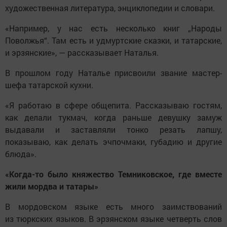
художественная литература, энциклопедии и словари.
«Например, у нас есть несколько книг „Народы
Поволжья“. Там есть и удмуртские сказки, и татарские,
и эрзянские», — рассказывает Наталья.
В прошлом году Наталье присвоили звание мастер-
шефа татарской кухни.
«Я работаю в сфере общепита. Рассказываю гостям,
как делали тукмач, когда раньше девушку замуж
выдавали и заставляли тонко резать лапшу,
показываю, как делать эчпочмаки, губадию и другие
блюда».
«Когда-то было княжество Темниковское, где вместе
жили мордва и татары»
В мордовском языке есть много заимствований
из тюркских языков. В эрзянском языке четверть слов