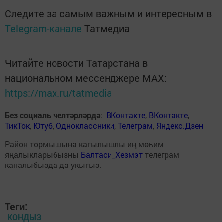
Следите за самым важным и интересным в
Telegram-канале
Татмедиа
Читайте новости Татарстана в
национальном мессенджере MАХ:
https://max.ru/tatmedia
Без социаль челтәрләрдә
:
ВКонтакте
,
ВКонтакте
,
ТикТок
,
Ютуб
,
Одноклассники
,
Телеграм
,
Яндекс.Дзен
Район тормышына кагылышлы иң мөһим
яңалыкларыбызны
Балтаси_Хезмэт
телеграм
каналыбызда да укыгыз.
Теги:
КОНДЫЗ