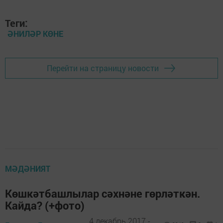
Теги:
ӘНИЛӘР КӨНЕ
Перейти на страницу новости
МӘДӘНИЯТ
Көшкәтбашлылар сәхнәне гөрләткән.
Кайда? (+фото)
4 декабрь 2017 -