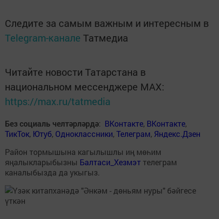
Следите за самым важным и интересным в
Telegram-канале
Татмедиа
Читайте новости Татарстана в
национальном мессенджере MАХ:
https://max.ru/tatmedia
Без социаль челтәрләрдә
:
ВКонтакте
,
ВКонтакте
,
ТикТок
,
Ютуб
,
Одноклассники
,
Телеграм
,
Яндекс.Дзен
Район тормышына кагылышлы иң мөһим
яңалыкларыбызны
Балтаси_Хезмэт
телеграм
каналыбызда да укыгыз.