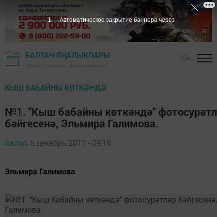
БАЛТАЧ ЯҢАЛЫКЛАРЫ
16+
"Хезмәт" газетасы - Балтач районы
КЫШ БАБАЙНЫ КӨТКӘНДӘ
№1. "Кыш бабайны көткәндә" фотосурәт
бәйгесенә, Эльмира Галимова.
Автор,
5 декабрь 2017 - 09:16
Эльмира Галимова