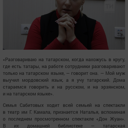
«Разговариваю на татарском, когда нахожусь в кругу,
где есть татары, на работе сотрудники разговаривают
только на татарском языке, — говорит она. — Мой муж
выучил мордовский язык, а я учу татарский. Дома
стараемся говорить и на русском, и на эрзянском,
и на татарском языке».
Семья Сабитовых ходит всей семьей на спектакли
в театр им Г. Камала, признается Наталья, вспоминая
о последнем просмотренном спектакле «Дон Жуан».
В их домашней библиотеке — татарская