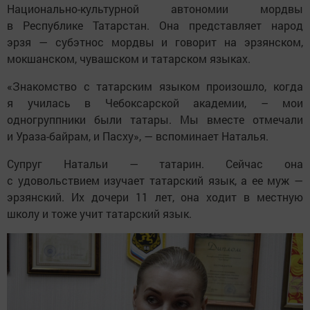
Национально-культурной автономии мордвы
в Республике Татарстан. Она представляет народ
эрзя — субэтнос мордвы и говорит на эрзянском,
мокшанском, чувашском и татарском языках.
«Знакомство с татарским языком произошло, когда
я училась в Чебоксарской академии, – мои
одногруппники были татары. Мы вместе отмечали
и Ураза-байрам, и Пасху», — вспоминает Наталья.
Супруг Натальи — татарин. Сейчас она
с удовольствием изучает татарский язык, а ее муж —
эрзянский. Их дочери 11 лет, она ходит в местную
школу и тоже учит татарский язык.