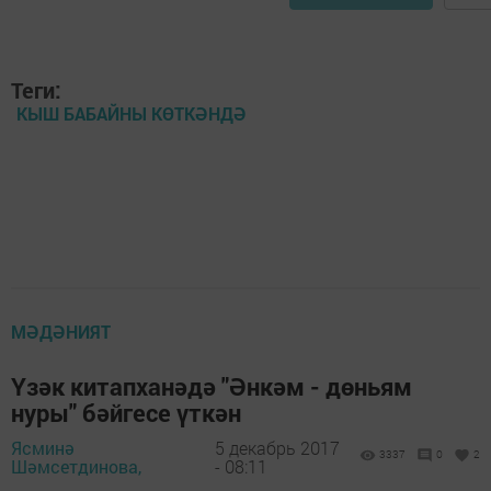
Теги:
КЫШ БАБАЙНЫ КӨТКӘНДӘ
МӘДӘНИЯТ
Үзәк китапханәдә "Әнкәм - дөньям
нуры" бәйгесе үткән
Ясминә
5 декабрь 2017
3337
0
2
Шәмсетдинова,
- 08:11