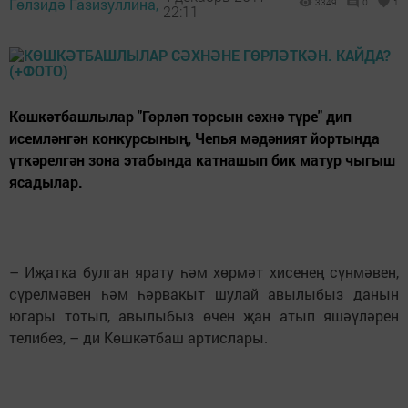
Гөлзидә Газизуллина,
3349
0
1
22:11
Көшкәтбашлылар "Гөрләп торсын сәхнә түре" дип
исемләнгән конкурсының, Чепья мәдәният йортында
үткәрелгән зона этабында катнашып бик матур чыгыш
ясадылар.
– Иҗатка булган ярату һәм хөрмәт хисенең сүнмәвен,
сүрелмәвен һәм һәрвакыт шулай авылыбыз данын
югары тотып, авылыбыз өчен җан атып яшәүләрен
телибез, – ди Көшкәтбаш артислары.