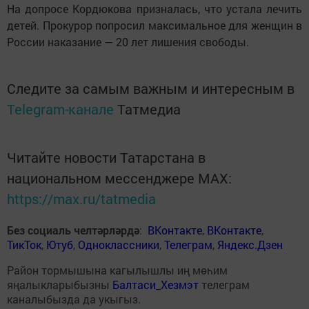
На допросе Кордюкова призналась, что устала лечить
детей. Прокурор попросил максимальное для женщин в
России наказание — 20 лет лишения свободы.
Следите за самым важным и интересным в
Telegram-канале
Татмедиа
Читайте новости Татарстана в
национальном мессенджере MАХ:
https://max.ru/tatmedia
Без социаль челтәрләрдә
:
ВКонтакте
,
ВКонтакте
,
ТикТок
,
Ютуб
,
Одноклассники
,
Телеграм
,
Яндекс.Дзен
Район тормышына кагылышлы иң мөһим
яңалыкларыбызны
Балтаси_Хезмэт
телеграм
каналыбызда да укыгыз.