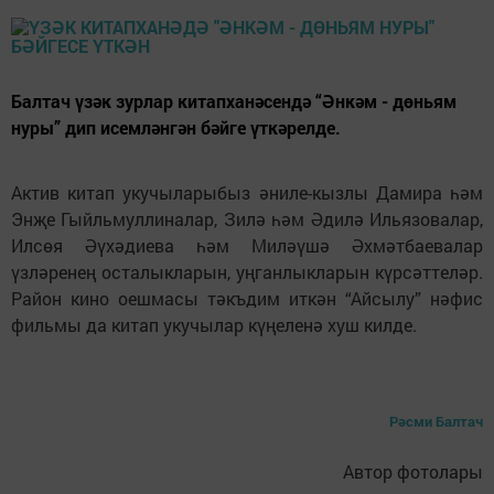
Балтач үзәк зурлар китапханәсендә “Әнкәм - дөньям
нуры” дип исемләнгән бәйге үткәрелде.
Актив китап укучыларыбыз әниле-кызлы Дамира һәм
Энҗе Гыйльмуллиналар, Зилә һәм Әдилә Ильязовалар,
Илсөя Әүхәдиева һәм Миләүшә Әхмәтбаевалар
үзләренең осталыкларын, уңганлыкларын күрсәттеләр.
Район кино оешмасы тәкъдим иткән “Айсылу” нәфис
фильмы да китап укучылар күңеленә хуш килде.
Рәсми Балтач
Автор фотолары