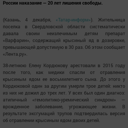
России наказание — 20 лет лишения свободы.
(Казань, 4 декабря,
«Татар-информ»
). Жительница
поселка в Свердловской области систематически
давала своим неизлечимым детям препарат
«Варфарин», содержащий крысиный яд в дозировке,
превышающей допустимую в 30 раз. Об этом сообщает
«Лента.ру».
38-летнюю Елену Кордюкову арестовали в 2015 году
после того, как медики спасли от отравления
крысиным ядом ее восьмилетнего сына. До этого у
Кордюковой один за другим умерли трое детей: никто
из них не дожил до трех лет. У всех был один диагноз:
атипичный «гемолитико-уремический синдром» —
врожденное заболевание, угрожающее жизни. В
результате эксгумаций трупов подтвердилась версия
об отравлении крысиным ядом двоих детей.