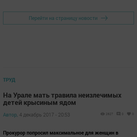
Перейти на страницу новости
ТРУД
На Урале мать травила неизлечимых
детей крысиным ядом
Автор,
4 декабрь 2017 - 20:53
2627
0
0
Прокурор попросил максимальное для женщин в