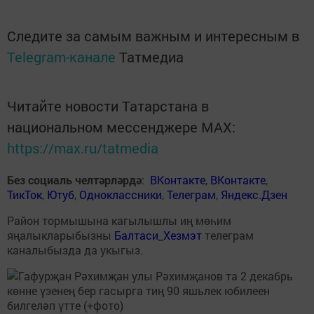
Следите за самым важным и интересным в
Telegram-канале
Татмедиа
Читайте новости Татарстана в
национальном мессенджере MАХ:
https://max.ru/tatmedia
Без социаль челтәрләрдә
:
ВКонтакте
,
ВКонтакте
,
ТикТок
,
Ютуб
,
Одноклассники
,
Телеграм
,
Яндекс.Дзен
Район тормышына кагылышлы иң мөһим
яңалыкларыбызны
Балтаси_Хезмэт
телеграм
каналыбызда да укыгыз.