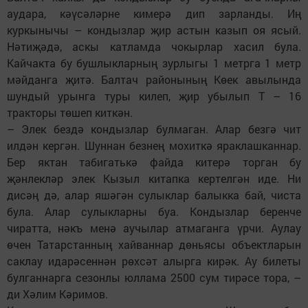
аудара, кәүсәләрне кимерә дип зарланды. Иң
куркынычы – кондызлар җир астын казып оя ясый.
Нәтиҗәдә, аскы катламда чокырлар хасил була.
Кайчакта бу бушлыкларның зурлыгы 1 метрга 1 метр
мәйданга җитә. Балтач районының Көек авылында
шундый урынга туры килеп, җир убылып Т – 16
тракторы төшеп киткән.
– Элек бездә кондызлар булмаган. Алар безгә чит
илдән кергән. Шуннан безнең мохиткә яраклашканнар.
Бер яктан табигатькә файда китерә торган бу
җәнлекләр элек Кызыл китапка кертелгән иде. Ни
дисәң дә, алар яшәгән сулыклар балыкка бай, чиста
була. Алар сулыкларны буа. Кондызлар беренче
чиратта, нәкъ менә аучылар атмаганга үрчи. Аулау
өчен Татарстанның хайваннар дөньясы объектларын
саклау идарәсеннән рөхсәт алырга кирәк. Ау билеты
булганнарга сезонлы юллама 2500 сум тирәсе тора, –
ди Хәлим Кәримов.