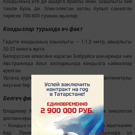
Кондызның ите дә ашарга яраклы икән. Шашлыгы бик
тәмле була, ди. Элек-электән затлы булып саналган
тиресен 700-800 сумнан җыялар.
Кондызлар турында өч факт
Гадәти кондызның озынлыгы – 1-1,3 метр, авырлыгы
30-32 килога җитә.
Белоруссия өлкәсенә караган Бобруйск шәһәрендә һәм
Австралиядә Альп зоопаркында кондызга һәйкәлләр
куелган.
Уртача зурлыктагы кондыз диаметры 40 сантиметрлы
кәүсәне бер көндә аудара ала.
Белгеч фикере
Владимир Жаворонков, Республика клиник онкология
диспансерының баш табиб урынбасары:
– Кондыз сыекчасының файдасы турында ишеткәнем
бар. Ләкин ракны дәвалауда медицинада ул