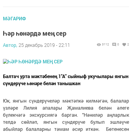
МӘГАРИФ
Һәр һөнәрдә мең сер
Автор,
25 декабрь 2019 - 22:11
3112
0
2
Балтач урта мәктәбенең 1"А" сыйныф укучылары янгын
сүндерүче һөнәре белән танышкан
Юк, янгын сүндерүчеләр мәктәпкә килмәгән, балалар
үзләре Лилия апалары Җамалиева белән әлеге
бүлекчәгә экскурсиягә барган. "Нәниләр аңларлык
телдә сөйләп, янгын сүндерүче булып эшләүче
абыйлар балаларны тәмам әсир иткән. Бөтенесен