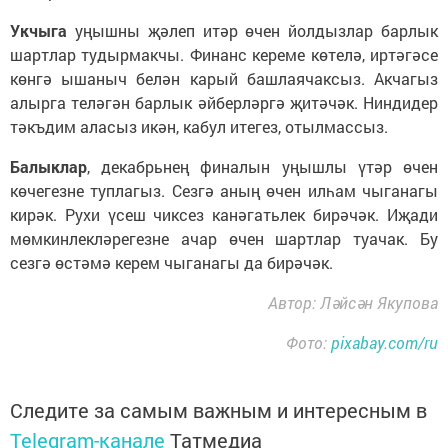
Укчыга
уңышны җәлеп итәр өчен йолдызлар барлык
шартлар тудырмакчы. Финанс кереме көтелә, иртәгәсе
көнгә ышаныч белән карый башлаячаксыз. Акчагыз
алырга теләгән барлык әйберләргә җитәчәк. Ниндидер
тәкъдим аласыз икән, кабул итегез, отылмассыз.
Балыклар
, декабрьнең финалын уңышлы үтәр өчен
көчегезне туплагыз. Сезгә аның өчен илһам чыганагы
кирәк. Рухи үсеш чиксез канәгатьлек бирәчәк. Иҗади
мөмкинлекләрегезне ачар өчен шартлар туачак. Бу
сезгә өстәмә керем чыганагы да бирәчәк.
Автор: Ләйсән Якупова
Фото:
pixabay.com/ru
Следите за самым важным и интересным в
Telegram-канале
Татмедиа