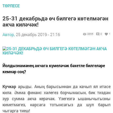
ТӨРЛЕСЕ
25-31 декабрьдә өч билгегә көтелмәгән
акча киләчәк!
Автор,
25 декабрь 2019 - 21:16
3655
0
1
Йолдызнамәнең акчага күмеләчәк бәхетле билгеләре
кемнәр соң?
Кучкар
арыды. Аның барысыннан да качып ял итәсе
килә. Әмма финанс хәлегез борчымасын, бик тиздән
зур сумма акча керәчәк. Үзегезгә ышанычыгызны
киметмәгез, нәрсәгә тотынсагыз да шул барып
чыгарга тиеш!