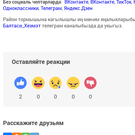
Без социаль челтәрләрдә
:
ВКонтакте
,
ВКонтакте
,
ТикТок
,
Одноклассники
,
Телеграм
,
Яндекс.Дзен
Район тормышына кагылышлы иң мөһим яңалыкларыб
Балтаси_Хезмэт
телеграм каналыбызда да укыгыз.
Оставляйте реакции
2
0
0
0
0
Расскажите друзьям