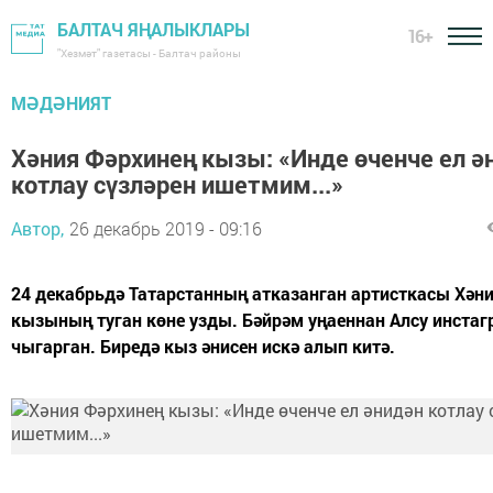
БАЛТАЧ ЯҢАЛЫКЛАРЫ
16+
"Хезмәт" газетасы - Балтач районы
МӘДӘНИЯТ
Хәния Фәрхинең кызы: «Инде өченче ел ә
котлау сүзләрен ишетмим...»
Автор,
26 декабрь 2019 - 09:16
24 декабрьдә Татарстанның атказанган артисткасы Хән
кызының туган көне узды. Бәйрәм уңаеннан Алсу инста
чыгарган. Биредә кыз әнисен искә алып китә.