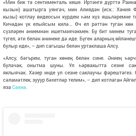
«Мин бик тә сентименталь кеше. Иртәнге дүрттә Раин
кызын) ашатырга уянгач, мин Алиядән (иск.: Хәния 
кызы) котлау видеосын күрдем һәм күз яшьләремне 
Кичәдән үк елыйсым килә... Өч ел рәттән туган көн 
сүзләрен әниемнән ишетмәячәкмен. Бу бит минем туга
түгел, әти белән әнинеке дә иде. Бүген аларның өйләнеш
булыр иде», – дип сагышы белән уртаклаша Алсу.
«Алсу, бәгърем, туган көнең белән сине. Әниең һәр
булачак, онытма шуны. Ул һәрвакытта сезне са
яклыячак. Хәзер инде ул сезне саклаучы фәрештәгез. 
сәламәтлек, зууур бәхетләр телим», – дип котлаган Айгө
яза
Сәхнә
.