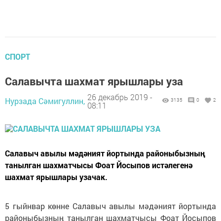
СПОРТ
Салавычта шахмат ярышлары уза
26 декабрь 2019 -
Нурзада Сәмигуллин,
3135
0
2
08:11
Салавыч авылы мәдәният йортында районыбызның
танылган шахматчысы Фоат Йосыпов истәлегенә
шахмат ярышлары узачак.
5 гыйнвар көнне Салавыч авылы мәдәният йортында
районыбызның танылган шахматчысы Фоат Йосыпов