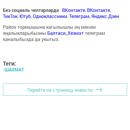
Без социаль челтәрләрдә
:
ВКонтакте
,
ВКонтакте
,
ТикТок
,
Ютуб
,
Одноклассники
,
Телеграм
,
Яндекс.Дзен
Район тормышына кагылышлы иң мөһим
яңалыкларыбызны
Балтаси_Хезмэт
телеграм
каналыбызда да укыгыз.
Теги:
ШАХМАТ
Перейти на страницу новости