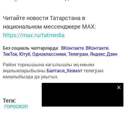
Читайте новости Татарстана в
национальном мессенджере MАХ:
https://max.ru/tatmedia
Без социаль челтәрләрдә
:
ВКонтакте
,
ВКонтакте
,
ТикТок
,
Ютуб
,
Одноклассники
,
Телеграм
,
Яндекс.Дзен
Район тормышына кагылышлы иң мөһим
яңалыкларыбызны
Балтаси_Хезмэт
телеграм
каналыбызда да укыгыз.
Безнең Яндекс Дзен каналына языл
Подписаться
Теги:
ГОРОСКОП
ЙОЛДЫЗНАМӘ