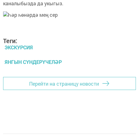
каналыбызда да укыгыз.
Теги:
ЭКСКУРСИЯ
ЯНГЫН СҮНДЕРҮЧЕЛӘР
Перейти на страницу новости