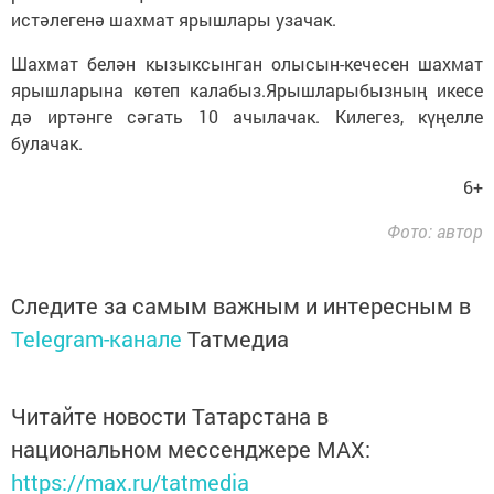
истәлегенә шахмат ярышлары узачак.
Шахмат белән кызыксынган олысын-кечесен шахмат
ярышларына көтеп калабыз.Ярышларыбызның икесе
дә иртәнге сәгать 10 ачылачак. Килегез, күңелле
булачак.
6+
Фото: автор
Следите за самым важным и интересным в
Telegram-канале
Татмедиа
Читайте новости Татарстана в
национальном мессенджере MАХ:
https://max.ru/tatmedia