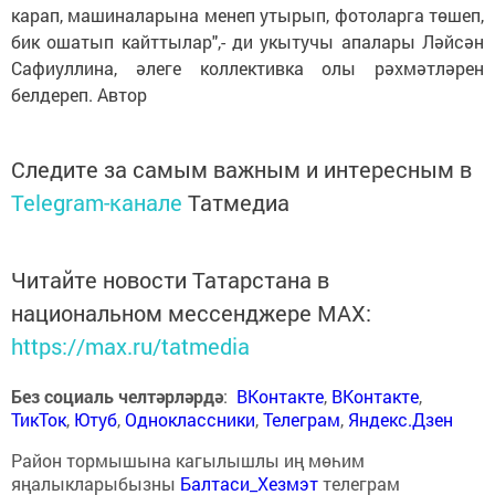
карап, машиналарына менеп утырып, фотоларга төшеп,
бик ошатып кайттылар",- ди укытучы апалары Ләйсән
Сафиуллина, әлеге коллективка олы рәхмәтләрен
белдереп. Автор
Следите за самым важным и интересным в
Telegram-канале
Татмедиа
Читайте новости Татарстана в
национальном мессенджере MАХ:
https://max.ru/tatmedia
Без социаль челтәрләрдә
:
ВКонтакте
,
ВКонтакте
,
ТикТок
,
Ютуб
,
Одноклассники
,
Телеграм
,
Яндекс.Дзен
Район тормышына кагылышлы иң мөһим
яңалыкларыбызны
Балтаси_Хезмэт
телеграм