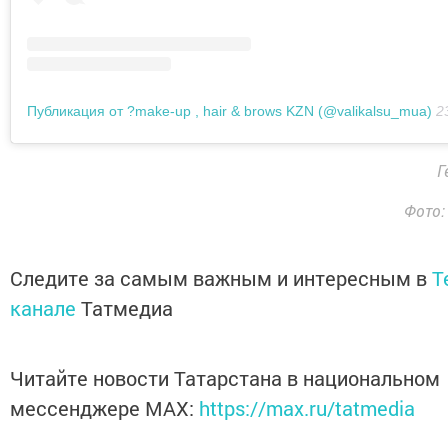
Публикация от ?make-up , hair & brows KZN (@valikalsu_mua)
23 
Г
Фото
Следите за самым важным и интересным в
T
канале
Татмедиа
Читайте новости Татарстана в национальном
мессенджере MАХ:
https://max.ru/tatmedia