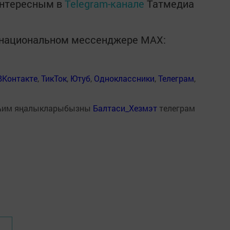
интересным в
Telegram-канале
Татмедиа
в национальном мессенджере MАХ:
ВКонтакте
,
ТикТок
,
Ютуб
,
Одноклассники
,
Телеграм
,
һим яңалыкларыбызны
Балтаси_Хезмэт
телеграм