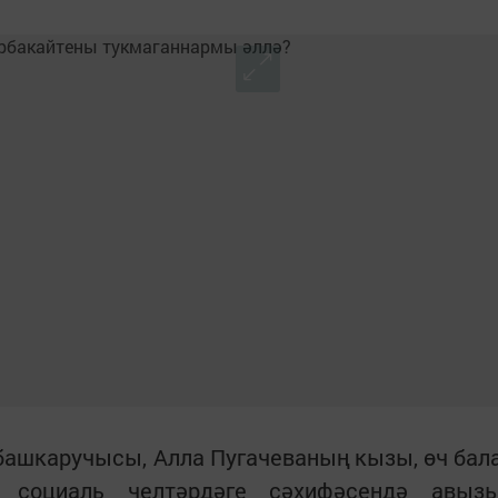
башкаручысы, Алла Пугачеваның кызы, өч бал
 социаль челтәрдәге сәхифәсендә авыз