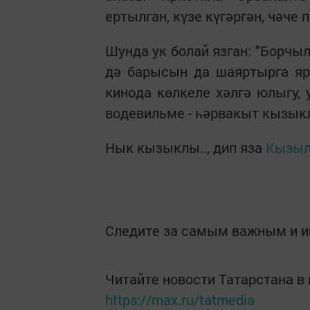
ертылган, күзе күгәргән, чәче
Шунда ук болай язган: "Борчыл
дә барысын да шаяртырга яр
кинода көлкеле хәлгә юлыгу,
водевильме - һәрвакыт кызык
Нык кызыклы.., дип яза
Кызыл
Следите за самым важным и 
Читайте новости Татарстана 
https://max.ru/tatmedia