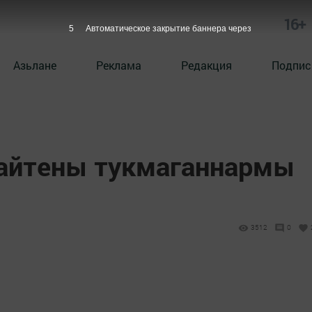
16+
4
Автоматическое закрытие баннера через
Азьлане
Реклама
Редакция
Подпис
кайтены тукмаганнармы
3512
0