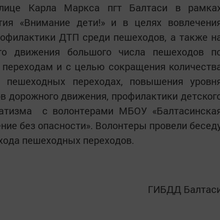
улице Карла Маркса пгт Балтаси в рамка
тия «Внимание дети!» и в целях вовлечени
рофилактики ДТП среди пешеходов, а также н
ого движения большого числа пешеходов п
переходам и с целью сокращения количеств
х пешеходных переходах, повышения уровн
в дорожного движения, профилактики детског
матизма с волонтерами МБОУ «Балтасинска
ие без опасности». Волонтеры провели бесед
хода пешеходных переходов.
ГИБДД Балтас