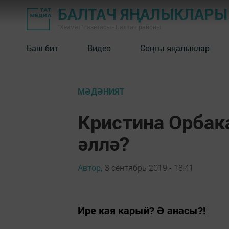
БАЛТАЧ ЯҢАЛЫКЛАРЫ
"Хезмәт" газетасы - Балтач районы
Баш бит
Видео
Соңгы яңалыклар
МӘДӘНИЯТ
Кристина Орба
әллә?
Автор,
3 сентябрь 2019 - 18:41
Ире кая карый? Ә анасы?!