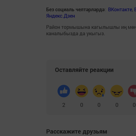
Без социаль челтәрләрдә
:
ВКонтакте
,
Яндекс.Дзен
Район тормышына кагылышлы иң мө
каналыбызда да укыгыз.
Оставляйте реакции
2
0
0
0
0
Расскажите друзьям