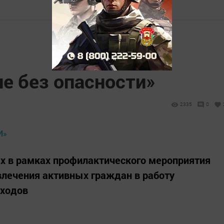
е без опасности»
2335
0
сях в рамках профилактического мероприятия
овлечения активных граждан в работу
еходов