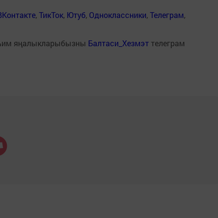
ВКонтакте
,
ТикТок
,
Ютуб
,
Одноклассники
,
Телеграм
,
һим яңалыкларыбызны
Балтаси_Хезмэт
телеграм