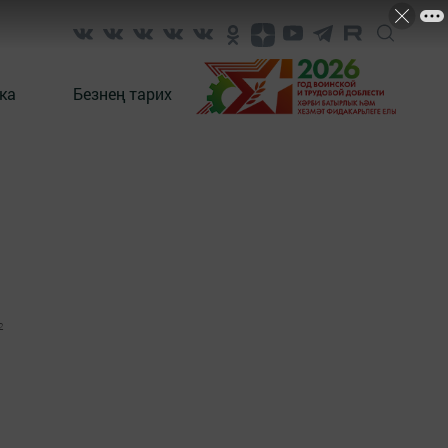
ка
Безнең тарих
2