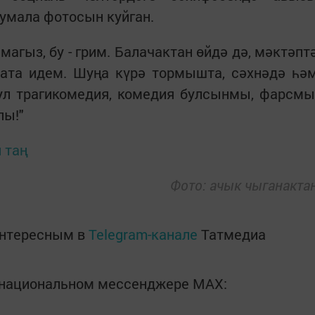
 пумала фотосын куйган.
магыз, бу - грим. Балачактан өйдә дә, мәктәпт
ата идем. Шуңа күрә тормышта, сәхнәдә һә
 ул трагикомедия, комедия булсынмы, фарсмы
лы!"
 таң
Фото: ачык чыганакта
интересным в
Telegram-канале
Татмедиа
в национальном мессенджере MАХ: