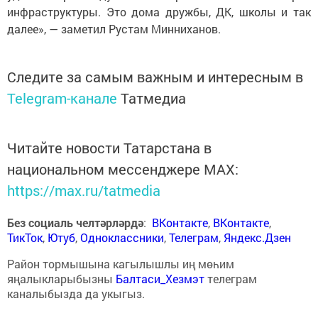
инфраструктуры. Это дома дружбы, ДК, школы и так
далее», — заметил Рустам Минниханов.
Следите за самым важным и интересным в
Telegram-канале
Татмедиа
Читайте новости Татарстана в
национальном мессенджере MАХ:
https://max.ru/tatmedia
Без социаль челтәрләрдә
:
ВКонтакте
,
ВКонтакте
,
ТикТок
,
Ютуб
,
Одноклассники
,
Телеграм
,
Яндекс.Дзен
Район тормышына кагылышлы иң мөһим
яңалыкларыбызны
Балтаси_Хезмэт
телеграм
каналыбызда да укыгыз.