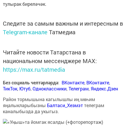
тулырак биреләчәк.
Следите за самым важным и интересным в
Telegram-канале
Татмедиа
Читайте новости Татарстана в
национальном мессенджере MАХ:
https://max.ru/tatmedia
Без социаль челтәрләрдә
:
ВКонтакте
,
ВКонтакте
,
ТикТок
,
Ютуб
,
Одноклассники
,
Телеграм
,
Яндекс.Дзен
Район тормышына кагылышлы иң мөһим
яңалыкларыбызны
Балтаси_Хезмэт
телеграм
каналыбызда да укыгыз.