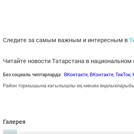
Следите за самым важным и интересным в
T
Читайте новости Татарстана в национально
Без социаль челтәрләрдә
:
ВКонтакте
,
ВКонтакте
,
ТикТок
,
Район тормышына кагылышлы иң мөһим яңалыкларыб
Галерея