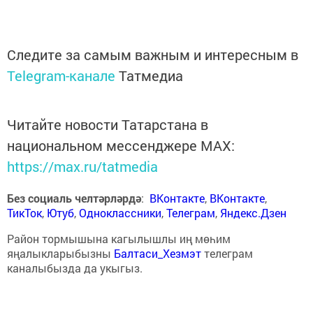
Следите за самым важным и интересным в
Telegram-канале
Татмедиа
Читайте новости Татарстана в
национальном мессенджере MАХ:
https://max.ru/tatmedia
Без социаль челтәрләрдә
:
ВКонтакте
,
ВКонтакте
,
ТикТок
,
Ютуб
,
Одноклассники
,
Телеграм
,
Яндекс.Дзен
Район тормышына кагылышлы иң мөһим
яңалыкларыбызны
Балтаси_Хезмэт
телеграм
каналыбызда да укыгыз.