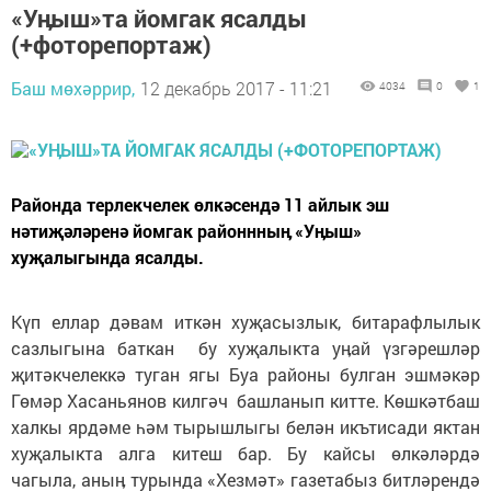
«Уӊыш»та йомгак ясалды
(+фоторепортаж)
Баш мөхәррир,
12 декабрь 2017 - 11:21
4034
0
1
Районда терлекчелек өлкәсендә 11 айлык эш
нәтиҗәләренә йомгак районнныӊ «Уӊыш»
хуҗалыгында ясалды.
Күп еллар дәвам иткән хуҗасызлык, битарафлылык
сазлыгына баткан бу хуҗалыкта уӊай үзгәрешләр
җитәкчелеккә туган ягы Буа районы булган эшмәкәр
Гөмәр Хасаньянов килгәч башланып китте. Көшкәтбаш
халкы ярдәме һәм тырышлыгы белән икътисади яктан
хуҗалыкта алга китеш бар. Бу кайсы өлкәләрдә
чагыла, аныӊ турында «Хезмәт» газетабыз битләрендә