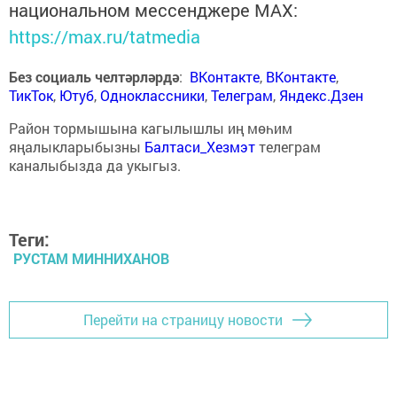
национальном мессенджере MАХ:
https://max.ru/tatmedia
Без социаль челтәрләрдә
:
ВКонтакте
,
ВКонтакте
,
ТикТок
,
Ютуб
,
Одноклассники
,
Телеграм
,
Яндекс.Дзен
Район тормышына кагылышлы иң мөһим
яңалыкларыбызны
Балтаси_Хезмэт
телеграм
каналыбызда да укыгыз.
Теги:
РУСТАМ МИННИХАНОВ
Перейти на страницу новости