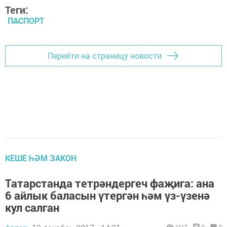
Теги:
ПАСПОРТ
Перейти на страницу новости
КЕШЕ ҺӘМ ЗАКОН
Татарстанда тетрәндергеч фаҗига: ана
6 айлык баласын үтергән һәм үз-үзенә
кул салган
4117
0
0