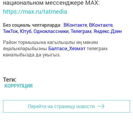
национальном мессенджере MАХ:
https://max.ru/tatmedia
Без социаль челтәрләрдә
:
ВКонтакте
,
ВКонтакте
,
ТикТок
,
Ютуб
,
Одноклассники
,
Телеграм
,
Яндекс.Дзен
Район тормышына кагылышлы иң мөһим
яңалыкларыбызны
Балтаси_Хезмэт
телеграм
каналыбызда да укыгыз.
Теги:
КОРРУПЦИЯ
Перейти на страницу новости