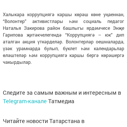
Халыкара коррупциягә каршы көрәш көне уңаеннан,
“Волонтер” активистлары һәм социаль педагог
Наталья Закирова район башлыгы ярдәмчесе Энҗе
Гарипова җитәкчелегендә “Коррупциягә – юк” дип
аталган акция үткәрделәр. Волонтерлар оешмаларда,
үзәк урамнарда булып, буклет һәм календарьлар
өләштеләр һәм коррупциягә каршы бергә көрәшергә
чакырдылар.
Следите за самым важным и интересным в
Telegram-канале
Татмедиа
Читайте новости Татарстана в