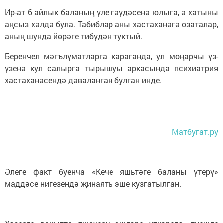
Ир-ат 6 айлык баланың үле гәүдәсенә юлыга, ә хатыны
аңсыз хәлдә була. Табиблар аны хастаханәгә озаталар,
аның шунда йөрәге тибүдән туктый.
Беренчел мәгълүматларга караганда, ул моңарчы үз-
үзенә кул салырга тырышуы аркасында психиатрия
хастаханәсендә дәваланган булган инде.
Матбугат.ру
Әлеге факт буенча «Кече яшьтәге баланы үтерү»
маддәсе нигезендә җинаять эше кузгатылган.