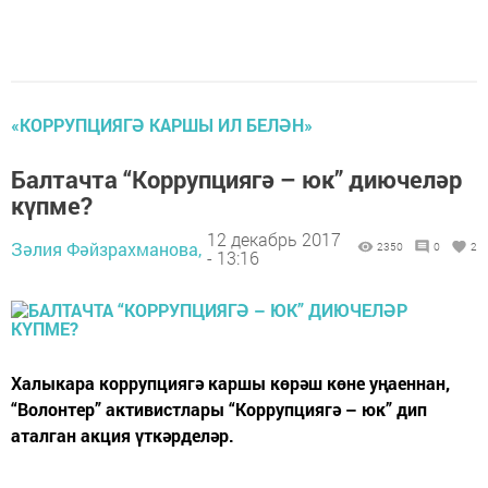
«КОРРУПЦИЯГӘ КАРШЫ ИЛ БЕЛӘН»
Балтачта “Коррупциягә – юк” диючеләр
күпме?
12 декабрь 2017
Зәлия Фәйзрахманова,
2350
0
2
- 13:16
Халыкара коррупциягә каршы көрәш көне уңаеннан,
“Волонтер” активистлары “Коррупциягә – юк” дип
аталган акция үткәрделәр.