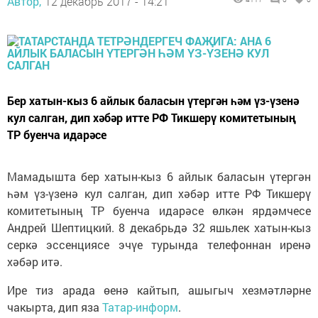
Автор,
12 декабрь 2017 - 14:21
Бер хатын-кыз 6 айлык баласын үтергән һәм үз-үзенә
кул салган, дип хәбәр итте РФ Тикшерү комитетының
ТР буенча идарәсе
Мамадышта бер хатын-кыз 6 айлык баласын үтергән
һәм үз-үзенә кул салган, дип хәбәр итте РФ Тикшерү
комитетының ТР буенча идарәсе өлкән ярдәмчесе
Андрей Шептицкий. 8 декабрьдә 32 яшьлек хатын-кыз
серкә эссенциясе эчүе турында телефоннан иренә
хәбәр итә.
Ире тиз арада өенә кайтып, ашыгыч хезмәтләрне
чакырта, дип яза
Татар-информ
.