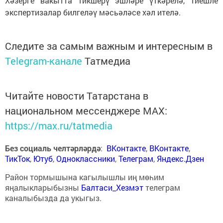
Хәзерге вакытта тикшерү эшләре үткәрелә, тиешле
экспертизалар билгеләү мәсьәләсе хәл ителә.
Следите за самым важным и интересным в
Telegram-канале
Татмедиа
Читайте новости Татарстана в
национальном мессенджере MАХ:
https://max.ru/tatmedia
Без социаль челтәрләрдә
:
ВКонтакте
,
ВКонтакте
,
ТикТок
,
Ютуб
,
Одноклассники
,
Телеграм
,
Яндекс.Дзен
Район тормышына кагылышлы иң мөһим
яңалыкларыбызны
Балтаси_Хезмэт
телеграм
каналыбызда да укыгыз.