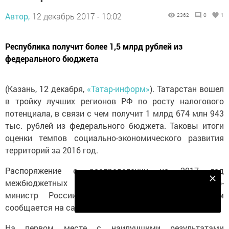
Автор,
12 декабрь 2017 - 10:02
2362
0
1
Республика получит более 1,5 млрд рублей из
федерального бюджета
(Казань, 12 декабря,
«Татар-информ»
). Татарстан вошел
в тройку лучших регионов РФ по росту налогового
потенциала, в связи с чем получит 1 млрд 674 млн 943
тыс. рублей из федерального бюджета. Таковы итоги
оценки темпов социально-экономического развития
территорий за 2016 год.
Распоряжение о распределении на 2017 год
Безнең Яндекс Дзен каналына языл
межбюджетных трансфертов подписал Премьер-
министр России Дмитрий Медведев. Об этом
Подписаться
сообщается на сайте Кабмина.
На первом месте с наилучшими результатами