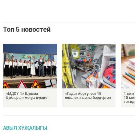
Топ 5 новостей
«МДСУ-1» Шушма
«Лада» йөртүчесе 15
1 сентя
буйларын моңга күмде
яшьлек кызны бәрдергән
15 мең 
тәкъди
АВЫЛ ХУҖАЛЫГЫ