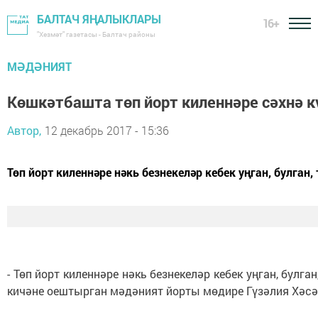
БАЛТАЧ ЯҢАЛЫКЛАРЫ
16+
"Хезмәт" газетасы - Балтач районы
МӘДӘНИЯТ
Көшкәтбашта төп йорт киленнәре сәхнә 
Автор,
12 декабрь 2017 - 15:36
Төп йорт киленнәре нәкь безнекеләр кебек уңган, булг
- Төп йорт киленнәре нәкь безнекеләр кебек уңган, бу
кичәне оештырган мәдәният йорты мөдире Гүзәлия Хәсә