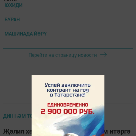
ЮХИДИ
БУРАН
МАШИНАДА ЙӨРҮ
Перейти на страницу новости
ДИН ҺӘМ ТОРМЫШ
Җәлил хәзрәт Фазлыев: «Бәйрәм итәргә