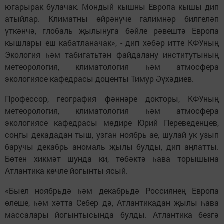
югарырак булачак. Мондый кышны Европа кышы дип
атыйлар. Климатны өйрәнүче галимнәр билгеләп
үткәнчә, глобаль җылынуга бәйле рәвештә Европа
кышлары еш кабатланачак», - дип хәбәр итте КФУның
Экология һәм табигатьтән файдалану институтының
метеорология, климатология һәм атмосфера
экологиясе кафедрасы доценты Тимур Әүхәдиев.
Профессор, география фәннәре докторы, КФУның
метеорология, климатология һәм атмосфера
экологиясе кафедрасы мөдире Юрий Переведенцев,
соңгы декададан тыш, узган ноябрь ае, шулай ук узып
баручы декабрь аномаль җылы булды, дип аңлатты.
Бөтен хикмәт шунда ки, төбәктә һава торышына
Атлантика көчле йогынты ясый.
«Быел ноябрьдә һәм декабрьдә Россиянең Европа
өлеше, һәм хәтта Себер дә, Атлантикадан җылы һава
массалары йогынтысында булды. Атлантика безгә