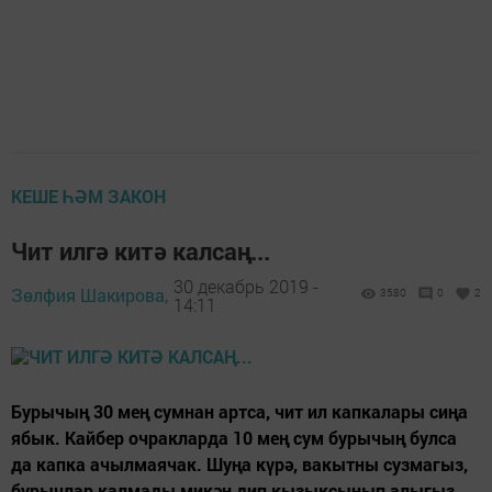
КЕШЕ ҺӘМ ЗАКОН
Чит илгә китә калсаң...
30 декабрь 2019 -
Зөлфия Шакирова,
3580
0
2
14:11
Бурычың 30 мең сумнан артса, чит ил капкалары сиңа
ябык. Кайбер очракларда 10 мең сум бурычың булса
да капка ачылмаячак. Шуңа күрә, вакытны сузмагыз,
бурычлар калмады микән дип кызыксынып алыгыз.