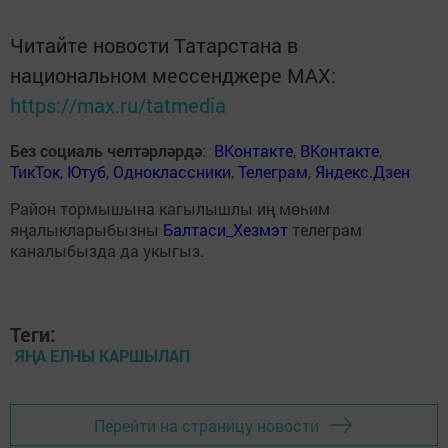
Читайте новости Татарстана в
национальном мессенджере MАХ:
https://max.ru/tatmedia
Без социаль челтәрләрдә
:
ВКонтакте
,
ВКонтакте
,
ТикТок
,
Ютуб
,
Одноклассники
,
Телеграм
,
Яндекс.Дзен
Район тормышына кагылышлы иң мөһим
яңалыкларыбызны
Балтаси_Хезмэт
телеграм
каналыбызда да укыгыз.
Теги:
ЯҢА ЕЛНЫ КАРШЫЛАП
Перейти на страницу новости