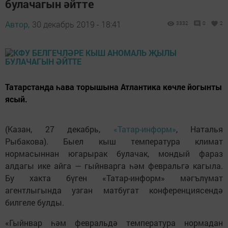
булачагын әйтте
Автор,
30 декабрь 2019 - 18:41
3332
0
2
Татарстанда һава торышына Атлантика көчле йогынты
ясый.
(Казан, 27 декабрь,
«Татар-информ»
, Наталья
Рыбакова). Быел кыш температура климат
нормасыннан югарырак булачак, мондый фараз
алдагы ике айга — гыйнварга һәм февральгә кагыла.
Бу хакта бүген «Татар-информ» мәгълүмат
агентлыгында узган матбугат конференциясендә
билгеле булды.
«Гыйнвар һәм февральдә температура нормадан