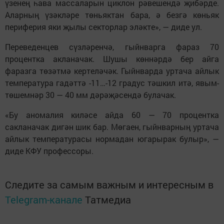
үзенең һава массаларын циклон рәвешендә җибәрде.
Аларның үзәкләре төньяктан бара, ә безгә көньяк
периферия яки җылы секторлар эләкте», — диде ул.
Переведенцев сүзләренчә, гыйнварга фараз 70
процентка акланачак. Шушы көннәрдә бер айга
фаразга төзәтмә кертеләчәк. Гыйнварда уртача айлык
температура гадәттә -11…-12 градус тәшкил итә, явым-
төшемнәр 30 — 40 мм дәрәҗәсендә булачак.
«Бу аномалия киләсе айда 60 — 70 процентка
сакланачак дигән шик бар. Мөгаен, гыйнварның уртача
айлык температурасы нормадан югарырак булыр», —
диде КФУ профессоры.
Следите за самым важным и интересным в
Telegram-канале
Татмедиа