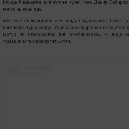
Мондый вакыйга әле күптән түгел генә Данир Сабиров
килеп чыккан иде.
«Бүгенге эвакуацияне сез залдан күзәтсәгез, безгә 
йөгерергә туры килде. Уңайсызлыклар өчен гафу үтенәб
матур ял иткәнсездер дип өметләнәбез», — диде 
тамашачыга мөрәҗәгать итеп.