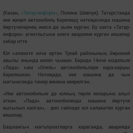
(Казан,
«Татар-информ»
, Полина Шевчук). Татарстанда
ике җиңел автомобиль бәрелешү нәтиҗәсендә машина
йөртүчеләрнең икесе дә зыян күргән. Бу хакта «Татар-
информ» агентлыгына әлеге аварияне күргән кешеләр
хәбәр итте.
Юл һәлакәте кичә иртән Тукай районының Әҗмәкәй
авылы янында килеп чыккан. Биредә 14нче модельле
«Лада» һәм «Опель» автомобильләре кара-каршы
бәрелешкән. Нәтиҗәдә, ике машина да чын
мәгънәсендә тимер өеменә әверелгән.
«Ике автомобильне дә юлның төрле якларына алып
аткан. «Лада» автомобилендә машина йөртүче
кысылып калган», - дип сөйләде юл һәлакәтен күргән
кешеләр.
Башлангыч мәгълүматларга караганда, авариядә