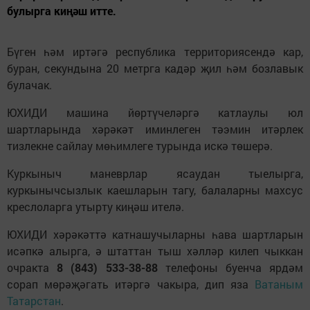
булырга киңәш итте.
Бүген һәм иртәгә республика территориясендә кар,
буран, секундына 20 метрга кадәр җил һәм бозлавык
булачак.
ЮХИДИ машина йөртүчеләргә катлаулы юл
шартларында хәрәкәт иминлеген тәэмин итәрлек
тизлекне сайлау мөһимлеге турында искә төшерә.
Куркыныч маневрлар ясаудан тыелырга,
куркынычсызлык каешларын тагу, балаларны махсус
креслоларга утырту киңәш ителә.
ЮХИДИ хәрәкәттә катнашучыларны һава шартларын
исәпкә алырга, ә штаттан тыш хәлләр килеп чыккан
очракта
8 (843) 533-38-88
телефоны буенча ярдәм
сорап мөрәҗәгать итәргә чакыра, дип яза
Ватаным
Татарстан
.