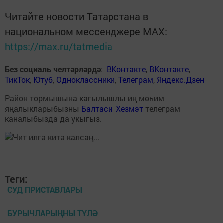
Читайте новости Татарстана в
национальном мессенджере MАХ:
https://max.ru/tatmedia
Без социаль челтәрләрдә
:
ВКонтакте
,
ВКонтакте
,
ТикТок
,
Ютуб
,
Одноклассники
,
Телеграм
,
Яндекс.Дзен
Район тормышына кагылышлы иң мөһим
яңалыкларыбызны
Балтаси_Хезмэт
телеграм
каналыбызда да укыгыз.
Теги:
СУД ПРИСТАВЛАРЫ
БУРЫЧЛАРЫҢНЫ ТҮЛӘ