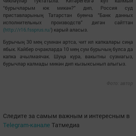
чикләүләр туктатыла. Китәрегезгә күп калмый
“бурычларым юк микән?” дип, Россия суд
приставларының Татарстан буенча ”Банк данных
исполнительных производств” дигән сайттан
(http://r16.fssprus.ru/
) карый аласыз.
Бурычың 30 мең сумнан артса, чит ил капкалары сиңа
ябык. Кайбер очракларда 10 мең сум бурычың булса да
капка ачылмаячак. Шуңа күрә, вакытны сузмагыз,
бурычлар калмады микән дип кызыксынып алыгыз.
Фото: автор
Следите за самым важным и интересным в
Telegram-канале
Татмедиа