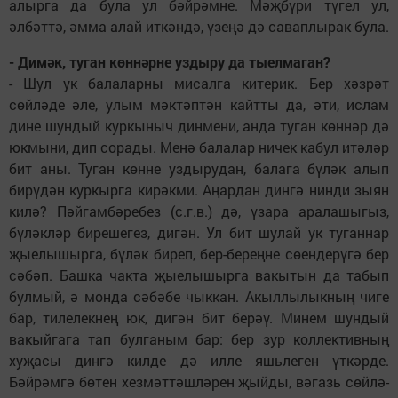
алырга да була ул бәйрәмне. Мәҗбүри түгел ул,
әлбәттә, әмма алай иткәндә, үзеңә дә саваплырак була.
- Димәк, туган көннәрне уздыру да тыелмаган?
- Шул ук балаларны мисалга китерик. Бер хәзрәт
сөйләде әле, улым мәктәптән кайтты да, әти, ислам
дине шундый куркыныч динмени, анда туган көннәр дә
юкмыни, дип сорады. Менә балалар ничек кабул итәләр
бит аны. Туган көнне уздырудан, балага бүләк алып
бирүдән куркырга кирәкми. Аңардан дингә нинди зыян
килә? Пәйгамбәребез (с.г.в.) дә, үзара аралашыгыз,
бүләкләр бирешегез, дигән. Ул бит шулай ук туганнар
җыелышырга, бүләк биреп, бер-береңне сөендерүгә бер
сәбәп. Башка чакта җыелышырга вакытын да табып
булмый, ә монда сәбәбе чыккан. Акыллылыкның чиге
бар, тилелекнең юк, дигән бит берәү. Минем шундый
вакыйгага тап булганым бар: бер зур коллективның
хуҗасы дингә килде дә илле яшьлеген үткәрде.
Бәйрәмгә бөтен хезмәттәш­ләрен җыйды, вәгазь сөйлә­