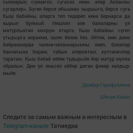
сыннарын сүкмәгез, сүгәсез икән, алар Аллаһны
сүгәрләр». Бүген берсе ябышкан чыршыга, берсе сүгә
Кыш бабайны, аларга тел тидереп кенә бернәрсә дә
кырып булмый. Нишләп әле балаларны ул
матурлыктан мәхрүм итәргә. Кыш бабайны сүгеп
утырырга кирәкми, эшли белик без. Әйтик, мин дини
бәйрәмнәрдә чалма-чапаннарымны киеп, балалар
бакчасына барам, табын әзерләтәм, күчтәнәчләр
таратам. Кыш бабай кебек тудырыйк бер матур мулла
образын. Дин ул ямьсез әйбер дигән фикер калдыр­
мыйк.
Дилбәр Гарифуллина
Шәһри Казан
Следите за самым важным и интересным в
Telegram-канале
Татмедиа