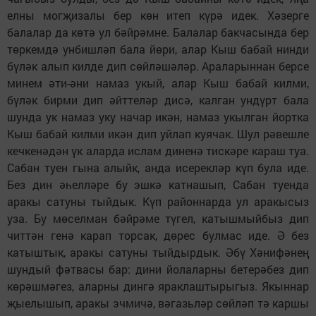
елны могҗизалы бер көн итеп күрә идек. Хәзерге
балалар да көтә ул бәйрәмне. Балалар бакчасында бер
төркемдә унбишләп бала йөри, алар Кыш бабай нинди
бүләк алып килде дип сөйләшәләр. Араларыннан берсе
минем әти-­әни намаз укый, алар Кыш бабай килми,
бүләк бирми дип әйттеләр дисә, калган ундүрт бала
шунда ук намаз уку начар икән, намаз укылган йортка
Кыш бабай килми икән дип уйлап куячак. Шул рәвешле
кечкенәдән үк аларда ислам диненә тискәре караш туа.
Сабан туен гына алыйк, анда исерекләр күп була иде.
Без дин әһелләре бу эшкә катнашып, Сабан туенда
аракы сатуны тыйдык. Күп районнарда ул аракысыз
уза. Бу мөселман бәйрәме түгел, катышмыйбыз дип
читтән генә карап торсак, дөрес булмас иде. Ә без
катыштык, аракы сатуны тыйдырдык. Әбү Хәнифәнең
шундый фәтвасы бар: дини йолаларны бетерәбез дип
көрәшмәгез, аларны дингә яраклаштырыгыз. Якыннар
җыелышып, аракы эчмичә, вәгазьләр сөйләп тә каршы