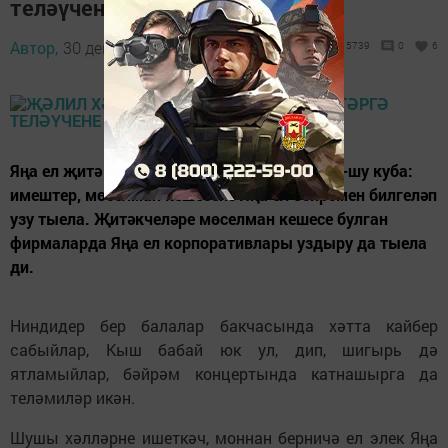
теләүчене тыярга кирәкми»
Автор,
30 декабрь 2019 - 15:41
5739
0
6
Яңа ел җитә башласа, халык арасында шау-шу куба:
имештер, мөселман кешесенә Яңа ел бәйрәмен билгеләп
узу тыела. Җитәкчеләре мө­селман кешесе булган
фирмаларда Яңа ел корпоративлары уздыру да тыела
ди.
Ниндидер бер балалар бакчасында хәтта кайбер
сабыйлар, Кыш бабай юк ул, дип, шигырь дә
ятламыйлар, бәйрәм концертында катнашырга да
теләмиләр икән.
Шушы хәлләрне ишеткәч, моннан берничә ел элек Яңа