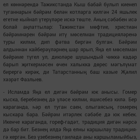
ел көннәрендә Тажикстанда Кыш бабай булып киенеп
туганнарын бәйрәм белән котларга килгән 24 яшьлек
егетне кыйнап үтерүләре искә төште. Аның сәбәбен исә
болай аңлаттылар: Тажикстан мөфтие, христиан
бәйрәмнәрен бәйрәм итү мөселман традицияләренә
туры килми, дип фәтва биргән булган. Бәйрәм
алдыннан кайберәүләрнең шар ярып, Яңа ел мөселман
бәйрәме түгел ул, дию­ләре шушындый чиккә кадәр
барып җиткермәсен өчен халыкка дөрес мәгълүмат
бирергә кирәк, ди Татарстанның баш казые Җәлил
хәзрәт Фазлыев.
- Исламда Яңа ел дигән бәйрәм юк анысы. Гомер
кыска, беребезнең дә үләсе килми, яшисебез килә. Бер
караганда, һәр ел туган саен, олыгаясың, гомерең
кыскара бара. Бәйрәм итәрлек сәбәбе дә юк кебек.
Икенче караганда, гореф-гадәт, традиция дигән нәрсә
дә бар бит. Безнең илдә Яңа елны каршылау традиция­
гә кергән. Без үзебезнең гаиләдә аны каршыламыйбыз,