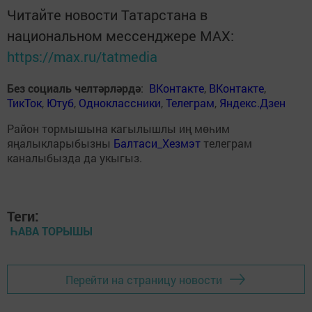
Читайте новости Татарстана в
национальном мессенджере MАХ:
https://max.ru/tatmedia
Без социаль челтәрләрдә
:
ВКонтакте
,
ВКонтакте
,
ТикТок
,
Ютуб
,
Одноклассники
,
Телеграм
,
Яндекс.Дзен
Район тормышына кагылышлы иң мөһим
яңалыкларыбызны
Балтаси_Хезмэт
телеграм
каналыбызда да укыгыз.
Теги:
ҺАВА ТОРЫШЫ
Перейти на страницу новости