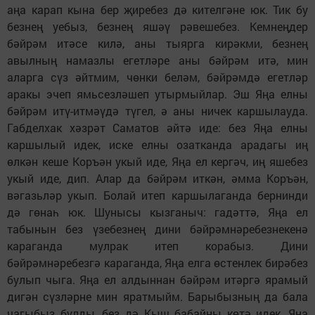
аңа карап кына бер җиребез дә кителгәне юк. Тик бу
безнең уебыз, безнең яшәү рәвешебез. Кемнеңдер
бәйрәм итәсе килә, аны тыярга кирәкми, безнең
авылның намазлы егетләре аны бәйрәм итә, мин
аларга сүз әйтмим, чөнки беләм, бәйрәмдә егетләр
аракы эчеп ямьсезләшеп утырмыйлар. Эш Яңа елны
бәйрәм итү-итмәүдә түгел, ә аны ничек каршылауда.
Габделхак хәзрәт Саматов әйтә иде: без Яңа елны
каршылый идек, иске елны озатканда арадагы иң
өлкән кеше Коръән укый иде, Яңа ел кергәч, иң яшебез
укый иде, дип. Алар да бәйрәм иткән, әмма Коръән,
вәгазьләр укып. Болай итеп каршылаганда бернинди
дә гөнаһ юк. Шунысы кызганыч: гадәттә, Яңа ел
табынын без үзебезнең дини бәйрәмнәребезнекенә
караганда мулрак итеп корабыз. Дини
бәйрәмнәребезгә караганда, Яңа елга өс­тенлек бирәбез
булып чыга. Яңа ел алдыннан бәйрәм итәргә ярамый
дигән сүзләрне мин яратмыйм. Барыбызның да бала
чагыбыз булды, без дә Кыш бабайны көтә идек, Яңа