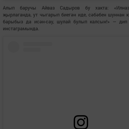
Алып баручы Айваз Садыров бу хакта: «Илназ
җырлаганда, ут чыгарып биегән иде, сәбәбен шуннан к
барыбыз да исән-сау, шулай булып калсын!» — дип
инстаграмында.