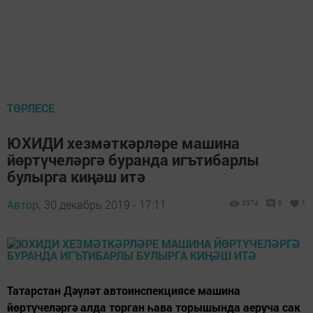
ТӨРЛЕСЕ
ЮХИДИ хезмәткәрләре машина
йөртүчеләргә буранда игътибарлы
булырга киңәш итә
Автор,
30 декабрь 2019 - 17:11
3374
0
1
Татарстан Дәүләт автоинспекциясе машина
йөртүчеләргә алда торган һава торышында аеруча сак