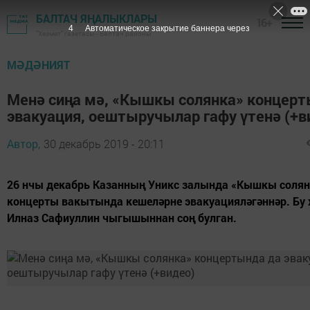
БАЛТАЧ ЯҢАЛЫКЛАРЫ
16+
3
Автоматическое закрытие баннера через
"Хезмәт" газетасы - Балтач районы
МӘДӘНИЯТ
Менә сиңа мә, «Кышкы солянка» концерт
эвакуация, оештыручылар гафу үтенә (+в
Автор,
30 декабрь 2019 - 20:11
26 нчы декабрь Казанның Уникс залында «Кышкы солян
концерты вакытында кешеләрне эвакуацияләгәннәр. Бу
Илназ Сафиуллин чыгышыннан соң булган.