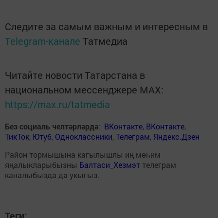
Следите за самым важным и интересным в
Telegram-канале
Татмедиа
Читайте новости Татарстана в
национальном мессенджере MАХ:
https://max.ru/tatmedia
Без социаль челтәрләрдә
:
ВКонтакте
,
ВКонтакте
,
ТикТок
,
Ютуб
,
Одноклассники
,
Телеграм
,
Яндекс.Дзен
Район тормышына кагылышлы иң мөһим
яңалыкларыбызны
Балтаси_Хезмэт
телеграм
каналыбызда да укыгыз.
Теги: