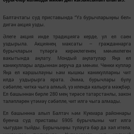
Балтачтагы суд приставында “Үз бурычларыңны бел»
дигән акция узды.
Әлеге акция инде традициягә керде, ул ел саен
уздырыла. Акциянең максаты – гражданнарга
бурычларын түләргә кирәклегенең мөһимлеген
вакытында аңлату. Мондый аңлатулар Яңа ел
каникуллары алдыннан аеруча да мөһим. Чөнки күпләр
Яңа ел каршылауны һәм кышкы каникулларны чит
илдә уздырырга ярата. Әмма, бурычлары булу
сәбәпле, читкә чыга алмый, үз илендә калырга мәҗбәр.
Ел башыннан бирле 280 мең тирәсе татарстанлы, закон
таләпләрен үтәмәү сәбәпле, чит илгә чыга алмады.
Ел башыннна алып Балтач һәм Кукмара районнары
буенча суд приставы 5905 бурычлыны чит илгә
чыгудан тыйды. Бурычыңны түләүгә бар да хәл ителә,