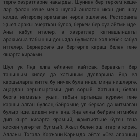
тергә хәзрәтләрне ча­кырды. Шуннан бер төркем кеше­
ләр фәлән кеше менә шулай эшләгән икән дип шау
килде, әйтерсең ярамаган нәрсә эшләгән. Ресторанга
җыеп аракы эчерткән булса, беркем бер сүз әйтми иде.
Аны кабул итәләр, ә хәзрәтләр катнашындагы
аракысыз табынны дөньяда булмаган хәл кебек кабул
иттеләр. Бернәрсәгә дә бертөрле караш белән генә
яшәргә кирәкми.
Шул ук Яңа елга әйләнеп кайтсак, бервакыт бер
танышым килде дә хатыным дусларына Яңа ел
каршыларга китте, бу ничек була инде, миңа нишләргә,
аңардан аерылыр­гамы дип сорый. Хатының белән
бергә намазын укып, табын артында күркәм генә
каршы алган булсаң бәйрәмне, ул беркая да китмәгән
булыр иде, дидем мин аңа. Яңа елны бәйрәм итмибез
дип кырт кисәргә ярамый, җәмгыятьне бүген генә
кискен үзгәртеп булмый. Акыл белән эш итәргә кирәк.
Аллаһы Тәгалә Коръәни-Кәримдә әйтә: «Сез аларның