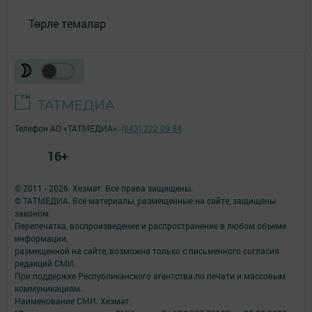
Төрле темалар
Телефон АО «ТАТМЕДИА»:
(843) 222 09 84
16+
© 2011 - 2026. Хезмәт. Все права защищены.
© ТАТМЕДИА. Все материалы, размещенные на сайте, защищены
законом.
Перепечатка, воспроизведение и распространение в любом объеме
информации,
размещенной на сайте, возможна только с письменного согласия
редакций СМИ.
При поддержке Республиканского агентства по печати и массовым
коммуникациям.
Наименование СМИ: Хезмәт