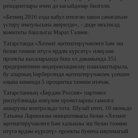
резидентлары өчен дә кагыйдәләр билгели.
«Безнең 2016 елда кабул ителгән закон сәнәгатьне
үстерү импульсына әверелде», - диде икътисад
комитеты башлыгы Марат Галиев.
Татарстанда «Хезмәт җитештерүчәнлеге һәм эш
белән тәэмин итүгә ярдәм күрсәтү» илкүләм
проекты кысаларында биш ел дәвамында 351
предприятиене модернизацияләү планлаштырыла,
бу аларның һәрберсендә җитештерүчәнлек үсешен
елына кимендә 5 процентка тәэмин итәчәк.
Татарстанның «Бердәм Россия» партиясе
республикада илкүләм проектларны гамәлгә
ашыруны контрольдә тота. Шулай итеп, 10 июньдә
Татьяна Ларионова инициативасы белән «Хезмәт
җитештерүчәнлеге һәм халыкны эш белән тәэмин
итүгә ярдәм күрсәтү» проекты буенча иҗтимагый