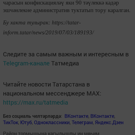
чарасын конфискацияләү яки 90 тәүлеккә кадәр
эшчәнлекне административ туктатып тору каралган.
Бу хакта тулырак: https://tatar-
inform.tatar/news/2019/07/03/189193/
Следите за самым важным и интересным в
Telegram-канале
Татмедиа
Читайте новости Татарстана в
национальном мессенджере MАХ:
https://max.ru/tatmedia
Без социаль челтәрләрдә
:
ВКонтакте
,
ВКонтакте
,
ТикТок
,
Ютуб
,
Одноклассники
,
Телеграм
,
Яндекс.Дзен
Район тормышына кагылышлы иң мөһим