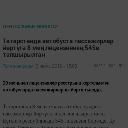
ЦЕНТРАЛЬНЫЕ НОВОСТИ
Татарстанда автобуста пассажирлар
йөртүгә 8 мең лицензиянең 545е
тапшырылган
Татар-информ,
3 июль 2019 - 15:08
2212
0
1
29 июньнән лицензияләр реестрына кертелмәгән
автобусларда пассажирларны йөртү тыелды.
Татарстанда 8 меңгә якын автобус хуҗасы
пассажирлар йөртүгә лицензия алырга тиеш.
Бүгенгә республикада 545 лицензия бирелде. Бу
хакта Татарстан Транспорт һәм юл хуҗалыгы