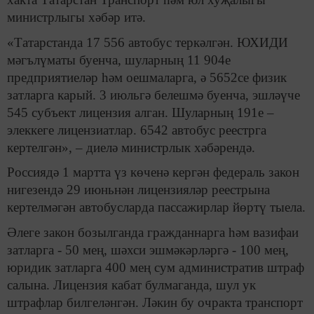
министрлыгы хәбәр итә.
«Татарстанда 17 556 автобус теркәлгән. ЮХИДИ
мәгълүматы буенча, шуларның 11 904е
предприятиеләр һәм оешмаларга, ә 5652се физик
затларга карый. 3 июльгә белешмә буенча, эшләүче
545 субъект лицензия алган. Шуларның 191е –
элеккеге лицензиатлар. 6542 автобус реестрга
кертелгән», – диелә министрлык хәбәрендә.
Россиядә 1 мартта үз көченә кергән федераль закон
нигезендә 29 июньнән лицензияләр реестрына
кертелмәгән автобусларда пассажирлар йөртү тыела.
Әлеге закон бозылганда гражданнарга һәм вазифаи
затларга - 50 мең, шәхси эшмәкәрләргә - 100 мең,
юридик затларга 400 мең сум административ штраф
салына. Лицензия кабат булмаганда, шул ук
штрафлар билгеләнгән. Ләкин бу очракта транспорт