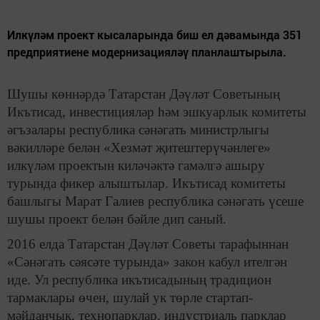
Илкүләм проект кысаларында биш ел дәвамында 351
предприятиене модернизацияләү планлаштырыла.
Шушы көннәрдә Татарстан Дәүләт Советының
Икътисад, инвестицияләр һәм эшкуарлык комитеты
әгъзалары республика сәнәгать министрлыгы
вәкилләре белән «Хезмәт җитештерүчәнлеге»
илкүләм проектын киләчәктә гамәлгә ашыру
турында фикер алыштылар. Икътисад комитеты
башлыгы Марат Галиев республика сәнәгать үсеше
шушы проект белән бәйле дип саный.
2016 елда Татарстан Дәүләт Советы тарафыннан
«Сәнәгать сәясәте турында» закон кабул ителгән
иде. Ул республика икътисадының традицион
тармаклары өчен, шулай ук төрле стартап-
мәйданчык, технопарклар, индустриаль парклар