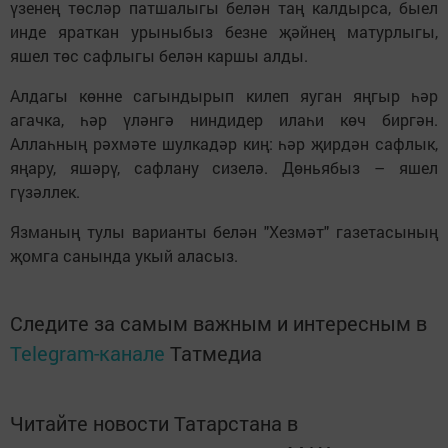
үзенең төсләр патшалыгы белән таң калдырса, быел
инде яраткан урыныбыз безне җәйнең матурлыгы,
яшел төс сафлыгы белән каршы алды.
Алдагы көнне сагындырып килеп яуган яңгыр һәр
агачка, һәр үләнгә ниндидер илаһи көч биргән.
Аллаһның рәхмәте шулкадәр киң: һәр җирдән сафлык,
яңару, яшәрү, сафлану сизелә. Дөньябыз – яшел
гүзәллек.
Язманың тулы варианты белән "Хезмәт" газетасының
җомга санында укый аласыз.
Следите за самым важным и интересным в
Telegram-канале
Татмедиа
Читайте новости Татарстана в