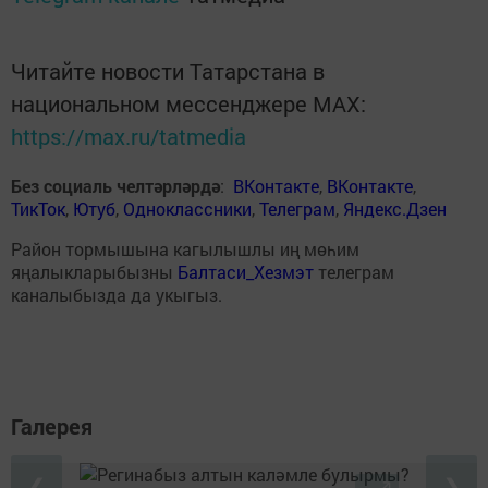
Читайте новости Татарстана в
национальном мессенджере MАХ:
https://max.ru/tatmedia
Без социаль челтәрләрдә
:
ВКонтакте
,
ВКонтакте
,
ТикТок
,
Ютуб
,
Одноклассники
,
Телеграм
,
Яндекс.Дзен
Район тормышына кагылышлы иң мөһим
яңалыкларыбызны
Балтаси_Хезмэт
телеграм
каналыбызда да укыгыз.
Галерея
❮
❯