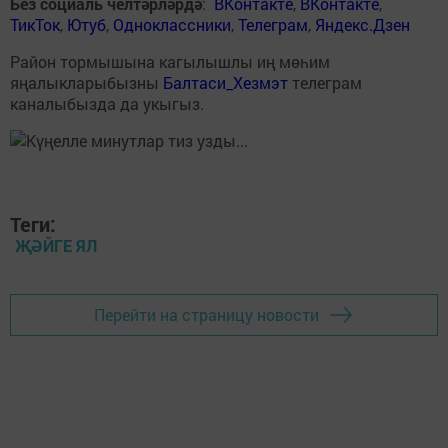
Без социаль челтәрләрдә
:
ВКонтакте
,
ВКонтакте
,
ТикТок
,
Ютуб
,
Одноклассники
,
Телеграм
,
Яндекс.Дзен
Район тормышына кагылышлы иң мөһим
яңалыкларыбызны
Балтаси_Хезмэт
телеграм
каналыбызда да укыгыз.
Теги:
ҖӘЙГЕ ЯЛ
Перейти на страницу новости