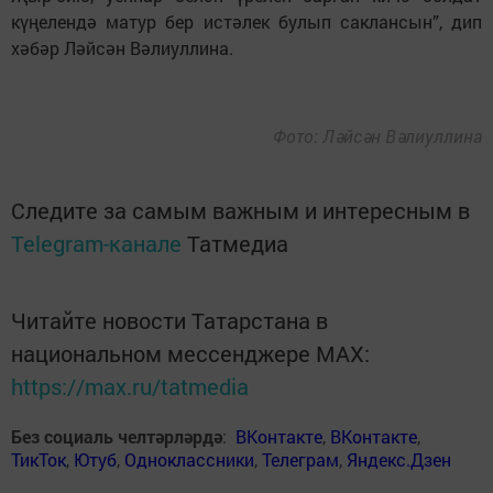
күңелендә матур бер истәлек булып саклансын”, дип
хәбәр Ләйсән Вәлиуллина.
Фото: Ләйсән Вәлиуллина
Следите за самым важным и интересным в
Telegram-канале
Татмедиа
Читайте новости Татарстана в
национальном мессенджере MАХ:
https://max.ru/tatmedia
Без социаль челтәрләрдә
:
ВКонтакте
,
ВКонтакте
,
ТикТок
,
Ютуб
,
Одноклассники
,
Телеграм
,
Яндекс.Дзен