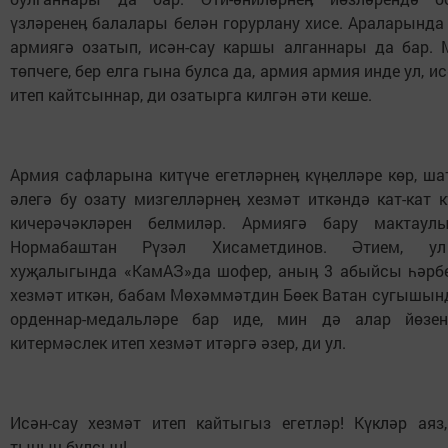
үзләренеӊ балалары белән горурлану хисе. Араларында 
армиягә озатып, исән-сау каршы алганнары да бар.
төпчеге, бер елга гына булса да, армия армия инде ул, и
итеп кайтсыннар, ди озатырга килгән әти кеше.
Армия сафларына китүче егетләрнеӊ күӊелләре көр, ш
әлегә бу озату мизгелләрнеӊ хезмәт иткәндә кат-кат 
кичерәчәкләрен белмиләр. Армиягә бару мактаул
Нормабаштан Рүзәл Хисаметдинов. Әтием, ул
хуҗалыгында «КамАЗ»да шофер, аныӊ 3 абыйсы һәрб
хезмәт иткән, бабам Мөхәммәтдин Бөек Ватан сугышын
орденнар-медальләре бар иде, мин дә алар йөзе
китермәслек итеп хезмәт итәргә әзер, ди ул.
Исән-сау хезмәт итеп кайтыгыз егетләр! Күкләр аяз,
тыныч булсын!