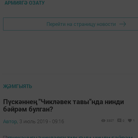
АРМИЯГӘ ОЗАТУ
Перейти на страницу новости
ҖӘМГЫЯТЬ
Пүскәннең "Чикләвек тавы"нда нинди
бәйрәм булган?
Автор,
3 июль 2019 - 09:16
3307
0
1