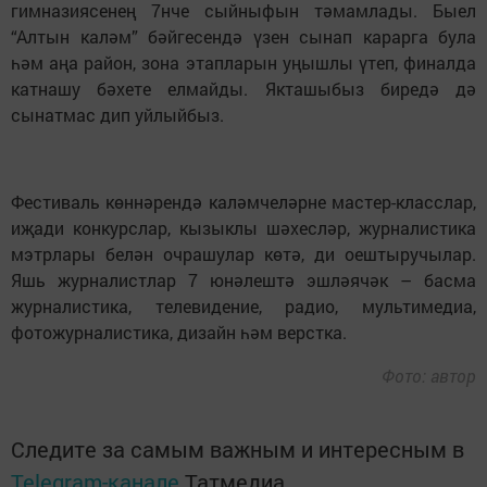
гимназиясенең 7нче сыйныфын тәмамлады. Быел
“Алтын каләм” бәйгесендә үзен сынап карарга була
һәм аңа район, зона этапларын уңышлы үтеп, финалда
катнашу бәхете елмайды. Якташыбыз биредә дә
сынатмас дип уйлыйбыз.
Фестиваль көннәрендә каләмчеләрне мастер-класслар,
иҗади конкурслар, кызыклы шәхесләр, журналистика
мэтрлары белән очрашулар көтә, ди оештыручылар.
Яшь журналистлар 7 юнәлештә эшләячәк – басма
журналистика, телевидение, радио, мультимедиа,
фотожурналистика, дизайн һәм верстка.
Фото: автор
Следите за самым важным и интересным в
Telegram-канале
Татмедиа