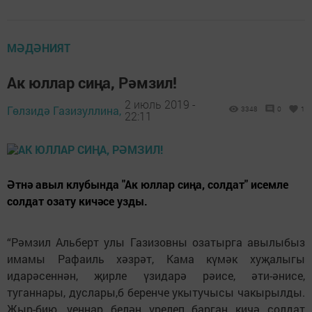
МӘДӘНИЯТ
Ак юллар сиңа, Рәмзил!
2 июль 2019 -
Гөлзидә Газизуллина,
3348
0
1
22:11
Әтнә авыл клубында "Ак юллар сиңа, солдат" исемле
солдат озату кичәсе узды.
“Рәмзил Альберт улы Газизовны озатырга авылыбыз
имамы Рафаиль хәзрәт, Кама күмәк хуҗалыгы
идарәсеннән, җирле үзидарә рәисе, әти-әнисе,
туганнары, дуслары,б беренче укытучысы чакырылды.
Җыр-бию, уеннар белән үрелеп барган кичә солдат