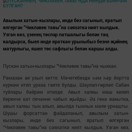
Авылым хатын-кызлары, инде без сагынып, яратып
өлгергән “Чикләвек тавы”на сәяхәткә ният кылдык.
Узган көз, үзенең төсләр патшалыгы белән таң
калдырса, быел инде яраткан урыныбыз безне җәйнең
матурлыгы, яшел төс сафлыгы белән каршы алды.
Пүскән хатын-кызлары "Чикләвек тавы"на чыккан.
Рамазан ае узып китте. Мәчетебездә һәм һәр йортта
күркәм итеп ураза гаете булды. Шаулап-гөрләп Сабан
туйлары бәйрәм ителде. Авыл халкы мәш килеп
беренче кат печәнне чабып җыйды. Әз генә вакытка,
авыл халкы тын алып, авылда тынлык мәле урнашты.
Шушы форсаттан файдаланып, авылым хатын-
кызлары, инде без сагынып, яратып өлгергән
“Чикләвек тавы”на сәяхәткә ният кылдык. Узган көз,