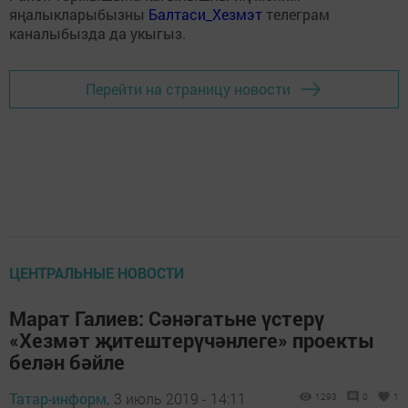
яңалыкларыбызны
Балтаси_Хезмэт
телеграм
каналыбызда да укыгыз.
Перейти на страницу новости
ЦЕНТРАЛЬНЫЕ НОВОСТИ
Марат Галиев: Сәнәгатьне үстерү
«Хезмәт җитештерүчәнлеге» проекты
белән бәйле
Татар-информ,
3 июль 2019 - 14:11
1293
0
1