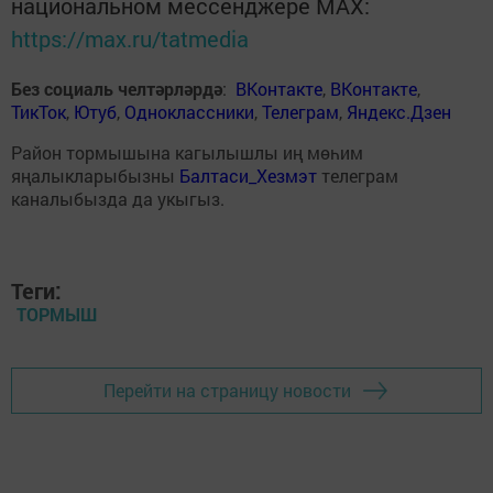
национальном мессенджере MАХ:
https://max.ru/tatmedia
Без социаль челтәрләрдә
:
ВКонтакте
,
ВКонтакте
,
ТикТок
,
Ютуб
,
Одноклассники
,
Телеграм
,
Яндекс.Дзен
Район тормышына кагылышлы иң мөһим
яңалыкларыбызны
Балтаси_Хезмэт
телеграм
каналыбызда да укыгыз.
Теги:
ТОРМЫШ
Перейти на страницу новости