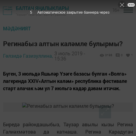
БАЛТАЧ ЯҢАЛЫКЛАРЫ
16+
4
Автоматическое закрытие баннера через
"Хезмәт" газетасы - Балтач районы
МӘДӘНИЯТ
Регинабыз алтын каләмле булырмы?
3 июль 2019 -
Гөлзидә Газизуллина,
3198
0
1
15:36
Бүген, 3 июльдә Яшьләр Үзәге базасы булган «Волга»
лагеренда XXIV«Алтын каләм» республика фестивале
старт алачак һәм ул 7 июльгә кадәр дәвам итәчәк.
Биредә райондашыбыз, Таузар авылы кызы Регина
Галиәхмәтова да катнаша. Регина Карадуган