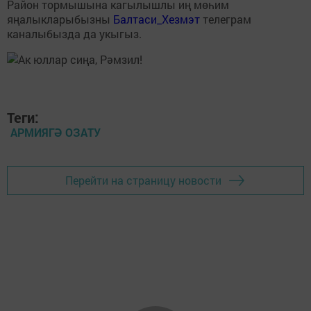
Район тормышына кагылышлы иң мөһим
яңалыкларыбызны
Балтаси_Хезмэт
телеграм
каналыбызда да укыгыз.
Теги:
АРМИЯГӘ ОЗАТУ
Перейти на страницу новости