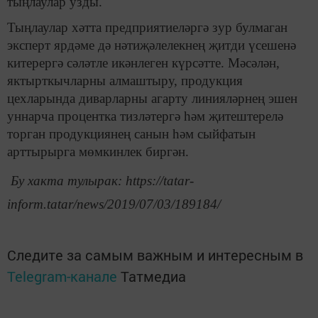
тыңлаулар узды.
Тыңлаулар хәтта предприятиеләргә зур булмаган
эксперт ярдәме дә нәтиҗәлелекнең җитди үсешенә
китерергә сәләтле икәнлеген күрсәтте. Мәсәлән,
яктырткычларны алмаштыру, продукция
цехларында диварларны агарту линияләрнең эшен
уннарча процентка тизләтергә һәм җитештерелә
торган продукциянең санын һәм сыйфатын
арттырырга мөмкинлек биргән.
Бу хакта тулырак: https://tatar-
inform.tatar/news/2019/07/03/189184/
Следите за самым важным и интересным в
Telegram-канале
Татмедиа