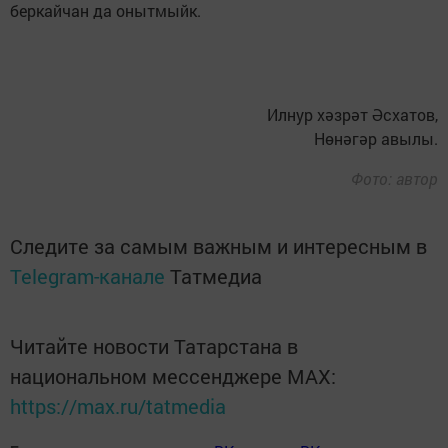
беркайчан да онытмыйк.
Илнур хәзрәт Әсхатов,
Нөнәгәр авылы.
Фото: автор
Следите за самым важным и интересным в
Telegram-канале
Татмедиа
Читайте новости Татарстана в
национальном мессенджере MАХ:
https://max.ru/tatmedia