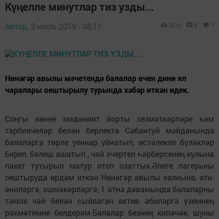
Күңелле минутлар тиз узды...
Автор,
3 июль 2019 - 08:11
3212
0
1
Нөнәгәр авылы мәчетендә балалар өчен дини ял
чаралары оештырылу турында хәбәр иткән идек.
Соңгы көнне мәдәният йорты хезмәткәрләре һәм
тәрбиячеләр белән берлектә Сабантуй мәйданында
балаларга төрле уеннар уйнатып, истәлекле бүләкләр
биреп, бәлеш ашатып , чәй эчертеп һәрберсенең кулына
пакет тутырып матур итеп озаттык.Әлеге лагерьны
оештыруда ярдәм иткән Нөнәгәр авылы халкына, әти-
әниләргә, эшмәкәрләргә, 1 атна дәвамында балаларны
тәмле чәй белән сыйлаган актив әбиләргә үземнең
рәхмәтемне белдерәм.Балалар безнең киләчәк, шуны