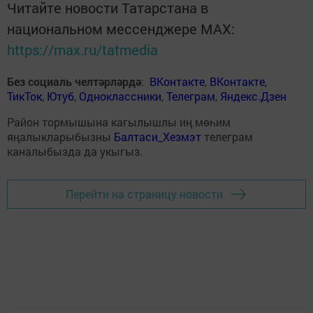
Читайте новости Татарстана в
национальном мессенджере MАХ:
https://max.ru/tatmedia
Без социаль челтәрләрдә
:
ВКонтакте
,
ВКонтакте
,
ТикТок
,
Ютуб
,
Одноклассники
,
Телеграм
,
Яндекс.Дзен
Район тормышына кагылышлы иң мөһим
яңалыкларыбызны
Балтаси_Хезмэт
телеграм
каналыбызда да укыгыз.
Перейти на страницу новости