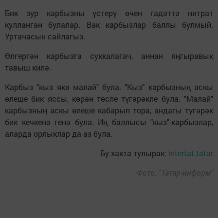
Бик зур карбызны үстерү өчен гадәттә нитрат
кулланган булалар. Вак карбызлар баллы булмый.
Уртачасын сайлагыз.
Өлгергән карбызга суккалагач, аннан яңгыравык
тавыш килә.
Карбыз "кыз яки малай" була. "Кыз" карбызның аскы
өлеше бик яссы, көрән төсле түгәрәкле була. "Малай"
карбызның аскы өлеше кабарып тора, андагы түгәрәк
бик кечкенә генә була. Иң баллысы "кыз"-карбызлар,
аларда орлыклар да аз була.
Бу хакта тулырак:
intertat.tatar
Фото: "Татар-информ"