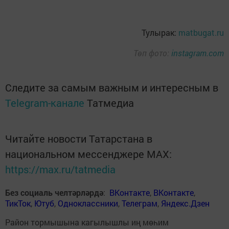
Тулырак:
matbugat.ru
Төп фото:
instagram.com
Следите за самым важным и интересным в
Telegram-канале
Татмедиа
Читайте новости Татарстана в
национальном мессенджере MАХ:
https://max.ru/tatmedia
Без социаль челтәрләрдә
:
ВКонтакте
,
ВКонтакте
,
ТикТок
,
Ютуб
,
Одноклассники
,
Телеграм
,
Яндекс.Дзен
Район тормышына кагылышлы иң мөһим