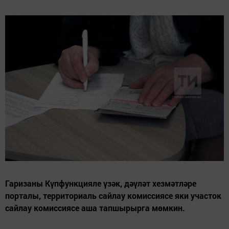
Гаризаны Күпфункцияле үзәк, дәүләт хезмәтләре
порталы, территориаль сайлау комиссиясе яки участок
сайлау комиссиясе аша тапшырырга мөмкин.