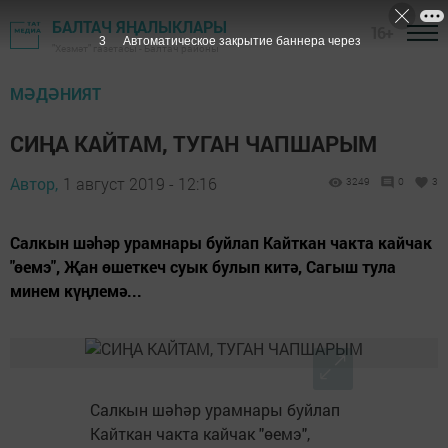
БАЛТАЧ ЯҢАЛЫКЛАРЫ
16+
2
Автоматическое закрытие баннера через
"Хезмәт" газетасы - Балтач районы
МӘДӘНИЯТ
СИҢА КАЙТАМ, ТУГАН ЧАПШАРЫМ
Автор,
1 август 2019 - 12:16
3249
0
3
Салкын шәhәр урамнары буйлап Кайткан чакта кайчак
"өемэ", Җан өшеткеч суык булып китә, Сагыш тула
минем күңлемә...
Салкын шәhәр урамнары буйлап
Кайткан чакта кайчак "өемэ",