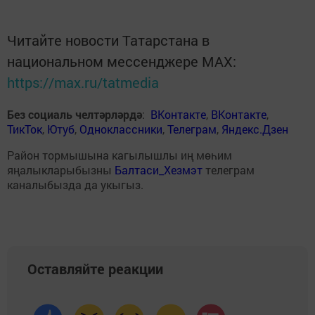
Читайте новости Татарстана в
национальном мессенджере MАХ:
https://max.ru/tatmedia
Без социаль челтәрләрдә
:
ВКонтакте
,
ВКонтакте
,
ТикТок
,
Ютуб
,
Одноклассники
,
Телеграм
,
Яндекс.Дзен
Район тормышына кагылышлы иң мөһим
яңалыкларыбызны
Балтаси_Хезмэт
телеграм
каналыбызда да укыгыз.
Оставляйте реакции