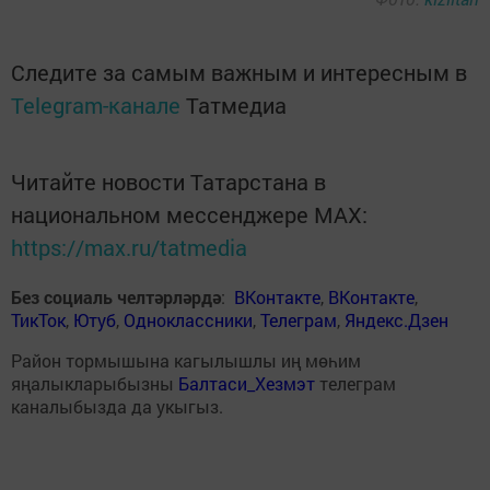
Следите за самым важным и интересным в
Telegram-канале
Татмедиа
Читайте новости Татарстана в
национальном мессенджере MАХ:
https://max.ru/tatmedia
Без социаль челтәрләрдә
:
ВКонтакте
,
ВКонтакте
,
ТикТок
,
Ютуб
,
Одноклассники
,
Телеграм
,
Яндекс.Дзен
Район тормышына кагылышлы иң мөһим
яңалыкларыбызны
Балтаси_Хезмэт
телеграм
каналыбызда да укыгыз.