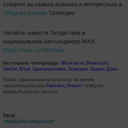
Следите за самым важным и интересным в
Telegram-канале
Татмедиа
Читайте новости Татарстана в
национальном мессенджере MАХ:
https://max.ru/tatmedia
Без социаль челтәрләрдә
:
ВКонтакте
,
ВКонтакте
,
ТикТок
,
Ютуб
,
Одноклассники
,
Телеграм
,
Яндекс.Дзен
Район тормышына кагылышлы иң мөһим
яңалыкларыбызны
Балтаси_Хезмэт
телеграм
каналыбызда да укыгыз.
Теги:
ФАЙДАЛЫ КИҢӘШЛӘР