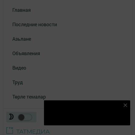
Главная
Последние новости
Азьлане
Объявления
Видео
Труд
Төрле темалар
Безнең Яндекс Дзен каналына языл
Подписаться