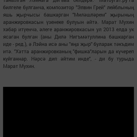
билгеле булганча, композитор "Элвин Грей" лейблының
яшь җырчысы башкарган "Миләшләрем" җырының
аранжировкасын үзенеке булуын әйтә. Марат Мухин
хәбәр итүенчә, әлеге аранжировкасын ул 2013 елда ук
ясаган булган (аны Дилә Нигъмәтуллина башкарган
иде - ред.), ә Лэйна исә аны "яңа җыр" буларак тәкъдим
итә. "Хәтта аранжировканың "фишка"ларын да күчереп
куйганнар. Нәрсә дип әйтим инде", - ди бу турыда
Марат Мухин.