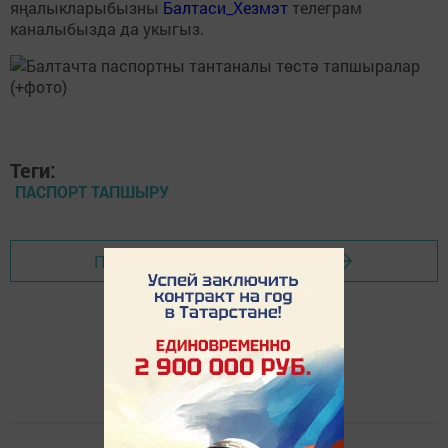
яңалыкларыбызны
Балтаси_Хезмэт
телеграм
каналыбызда да укыгыз.
Теги:
ПАСПОРТ ТАПШЫРУ
Перейти на страницу новости