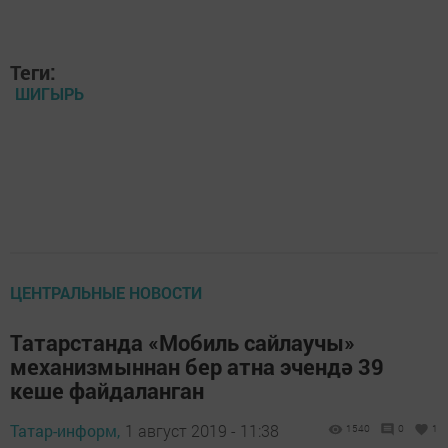
Теги:
ШИГЫРЬ
ЦЕНТРАЛЬНЫЕ НОВОСТИ
Татарстанда «Мобиль сайлаучы»
механизмыннан бер атна эчендә 39
кеше файдаланган
Татар-информ,
1 август 2019 - 11:38
1540
0
1