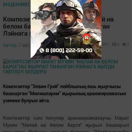
МӘДӘНИЯТ
Композитор Марат Мухин "Малай на
белом барсе"ны җырлап танылган
Лэйнага җитди гаепләү белдерә
Автор,
1 август 2019 - 09:16
3517
0
2
Композитор "Элвин Грей" лейблының яшь җырчысы
башкарган "Миләшләрем" җырының аранжировкасын
үзенеке булуын әйтә.
Композитор һәм популяр аранжировкалаучы Марат
Мухин "Малай на белом барсе" җырын башкарып
танылган Лэйнага дәгъва белдерә. "Матбугат.ру"га