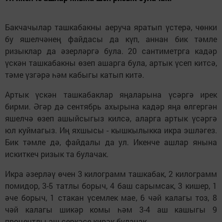
Бакчачылар ташкабакны аеруча яратып үстерә, чөнки
бу яшелчәнең файдасы да күп, аннан бик тәмле
ризыклар да әзерләргә була. 20 сантиметрга кадәр
үскән ташкабакны өзеп ашарга була, артык үсеп китсә,
тәме үзгәрә һәм кабыгы катып китә.
Артык үскән ташкабаклар яңаларына үсәргә ирек
бирми. Әгәр дә сентябрь ахырына кадәр яңа өлгергән
яшелчә өзеп ашыйсыгыз килсә, аларга артык үсәргә
юл куймагыз. Иң яхшысы - кышкылыкка икра эшләгез.
Бик тәмле дә, файдалы да ул. Икенче ашлар янына
искиткеч ризык та булачак.
Икра әзерләү өчен 3 килограмм ташкабак, 2 килограмм
помидор, 3-5 татлы борыч, 4 баш сарымсак, 3 кишер, 1
әче борыч, 1 стакан үсемлек мае, 6 чәй калагы тоз, 8
чәй калагы шикәр комы һәм 3-4 аш кашыгы 9
процентлы аш серкәсе кирәк булачак.