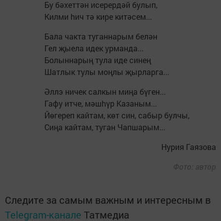
Бу бәхеттән исерердәй булып,
Килми hич тә кире китәсем...
Бала чакта туганнарым белән
Гел җыела идек урманда...
Болыннарың тула иде синең
Шатлык тулы моңлы җырларга...
Әллэ ничек салкын миңа бүген...
Гафу итче, мәшhүр Казаным...
Йөгереп кайтам, көт син, сабыр булчы,
Сиңа кайтам, туган Чапшарым...
Нурия Гаязова
Фото: автор
Следите за самым важным и интересным в
Telegram-канале
Татмедиа