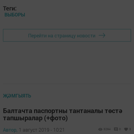
Теги:
ВЫБОРЫ
Перейти на страницу новости
ҖӘМГЫЯТЬ
Балтачта паспортны тантаналы төстә
тапшыралар (+фото)
Автор,
1 август 2019 - 10:21
3294
0
3