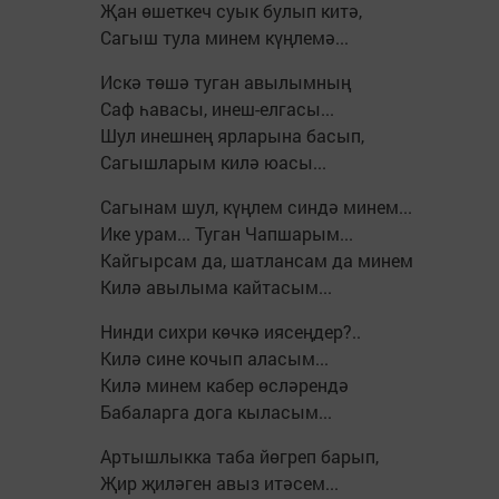
Җан өшеткеч суык булып китә,
Сагыш тула минем күңлемә...
Искә төшә туган авылымның
Саф һавасы, инеш-елгасы...
Шул инешнең ярларына басып,
Сагышларым килә юасы...
Сагынам шул, күңлем синдә минем...
Ике урам... Туган Чапшарым...
Кайгырсам да, шатлансам да минем
Килә авылыма кайтасым...
Нинди сихри көчкә иясеңдер?..
Килә сине кочып аласым...
Килә минем кабер өсләрендә
Бабаларга дога кыласым...
Артышлыкка таба йөгреп барып,
Җир җиләген авыз итәсем...