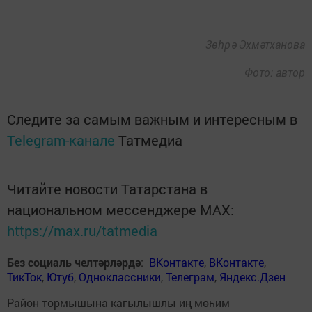
Зөһрә Әхмәтханова
Фото: автор
Следите за самым важным и интересным в
Telegram-канале
Татмедиа
Читайте новости Татарстана в
национальном мессенджере MАХ:
https://max.ru/tatmedia
Без социаль челтәрләрдә
:
ВКонтакте
,
ВКонтакте
,
ТикТок
,
Ютуб
,
Одноклассники
,
Телеграм
,
Яндекс.Дзен
Район тормышына кагылышлы иң мөһим