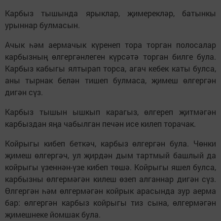
Карбыз тышында ярыклар, җимерекләр, батынкы
урыннар булмасын.
Ачык һәм аермачык күренеп тора торган полосалар
карбызның өлгергәнлеген күрсәтә торган билге була.
Карбыз кабыгы ялтырап торса, агач кебек каты булса,
аны тырнак белән тишеп булмаса, җимеш өлгергән
дигән сүз.
Карбыз тышын ышкып карагыз, өлгереп җитмәгән
карбыздан яңа чабылган печән исе килеп торачак.
Койрыгы кибеп беткәч, карбыз өлгергән була. Чөнки
җимеш өлгергәч, ул җирдән дым тартмый башлый да
койрыгы үзеннән-үзе кибеп төшә. Койрыгы яшел булса,
карбызны өлгермәгән килеш өзеп алганнар дигән сүз.
Өлгергән һәм өлгермәгән койрык арасында зур аерма
бар: өлгергән карбыз койрыгы тиз сына, өлгермәгән
җимешнеке йомшак була.