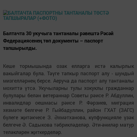
Балтачта 30 укучыга тантаналы рәвештә Рәсәй
Федерациясенең төп документы – паспорт
тапшырылды.
Кеше тормышында озак елларга истә калырлык
вакыйгалар була. Тәүге тапкыр паспорт алу - шундый
мизгелләрнең берсе. Аеруча да паспорт алу тантаналы
мохиттә үтсә. Укучыларны тулы хокуклы гражданнар
булулары белән ветераннар Советы рәисе Р. Абдуллин,
инвалидлар оешмасы рәисе Р. Фәрзиев, миграция
хезмәте белгече Р. Гыйбадуллин, район ГХАТ (ЗАГС)
бүлеге җитәкчесе З. Әхмәтханова, күпфункцияле үзәк
белгече Ә. Садыкова тәбрикләделәр. Әти-әниләр матур
теләкләрен җиткерделәр.