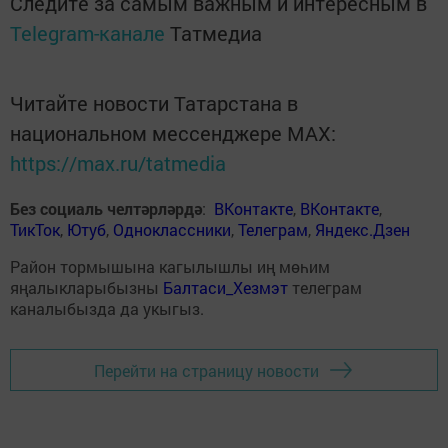
Следите за самым важным и интересным в
Telegram-канале
Татмедиа
Читайте новости Татарстана в
национальном мессенджере MАХ:
https://max.ru/tatmedia
Без социаль челтәрләрдә
:
ВКонтакте
,
ВКонтакте
,
ТикТок
,
Ютуб
,
Одноклассники
,
Телеграм
,
Яндекс.Дзен
Район тормышына кагылышлы иң мөһим
яңалыкларыбызны
Балтаси_Хезмэт
телеграм
каналыбызда да укыгыз.
Перейти на страницу новости