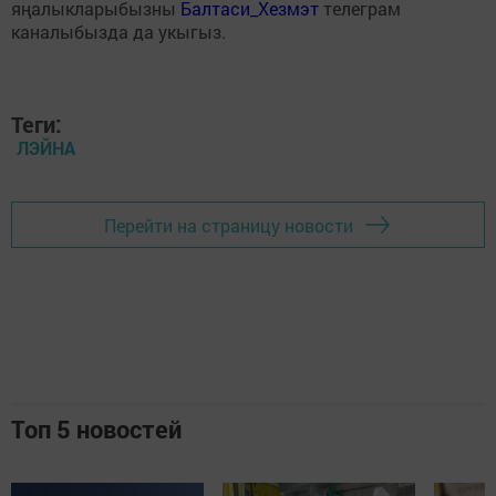
яңалыкларыбызны
Балтаси_Хезмэт
телеграм
каналыбызда да укыгыз.
Теги:
ЛЭЙНА
Перейти на страницу новости
Топ 5 новостей