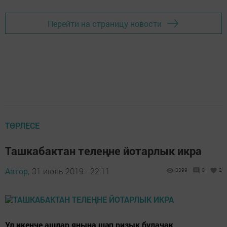
Перейти на страницу новости
ТӨРЛЕСЕ
Ташкабактан телеңне йотарлык икра
Автор,
31 июль 2019 - 22:11
3399
0
2
Ул икенче ашлар янына шәп ризык булачак.