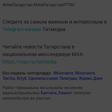
#МойТатарстан #МойТатарстанРТТМ
Следите за самым важным и интересным в
Telegram-канале
Татмедиа
Читайте новости Татарстана в
национальном мессенджере MАХ:
https://max.ru/tatmedia
Без социаль челтәрләрдә
:
ВКонтакте
,
ВКонтакте
,
ТикТок
,
Ютуб
,
Одноклассники
,
Телеграм
,
Яндекс.Дзен
Район тормышына кагылышлы иң мөһим
яңалыкларыбызны
Балтаси_Хезмэт
телеграм
каналыбызда да укыгыз.