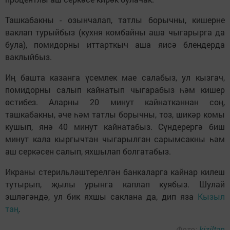
Ташкабакны - озынчалап, татлы борычны, кишерне
ваклап турыйбыз (кухня комбайны аша чыгарырга да
була), помидорны иттарткыч аша яисә блендерда
ваклыйбыз.
Иң башта казанга үсемлек мае салабыз, ул кызгач,
помидорны салып кайнатып чыгарабыз һәм кишер
өстибез. Аларны 20 минут кайнатканнан соң,
ташкабакны, әче һәм татлы борычны, тоз, шикәр комы
кушып, янә 40 минут кайнатабыз. Сүндерергә биш
минут кала кыргычтан чыгарылган сарымсакны һәм
аш серкәсен салып, яхшылап болгатабыз.
Икраны стерильләштерелгән банкаларга кайнар килеш
тутырып, җылы урынга каплап куябыз. Шулай
эшләгәндә, ул бик яхшы саклана да, дип яза
Кызыл
таң
.
Фото:
kiziltan