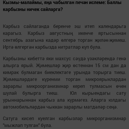
Кызмы-малаймы, яңа чабылган печән ислеме: Баллы
карбызны ничек сайларга?
Карбыз сайлаганда беренче эш итеп календарьга
карагыз. Карбыз августның икенче яртысыннан
сентябрь азагына кадәр өлгерә торган җиләк-җимеш.
Иртә өлгергән карбызда нитратлар күп була.
Карбызны кибеттә яки махсус сәүдә үзәкләрендә генә
алырга ярый. Җимешләр җир өстеннән 15 см дан да
кимрәк булмаган биеклектәге урында торырга тиеш.
Җимешләрдәге күренми торган микроярыклардан
зарарлы микроорганизмнар кереп тулмасын өчен
шулай булырга тиеш. Юл кырыендагы сату
урыннарыннан карбыз ала күрмәгез. Аларга юлдагы
автомобильләрдән чыккан зарарлы матдәләр сеңә.
Сатуга кисеп куелган карбызлар микрорганизмнар
"мыжлап тулган" була.