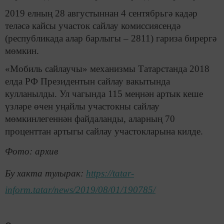
2019 елның 28 августыннан 4 сентябрьгә кадәр
теләсә кайсы участок сайлау комиссиясендә
(республикада алар барлыгы – 2811) гариза бирергә
мөмкин.
«Мобиль сайлаучы» механизмы Татарстанда 2018
елда РФ Президентын сайлау вакытында
кулланылды. Ул чагында 115 меңнән артык кеше
үзләре өчен уңайлы участокны сайлау
мөмкинлегеннән файдаланды, аларның 70
проценттан артыгы сайлау участокларына килде.
Фото: архив
Бу хакта тулырак:
https://tatar-
inform.tatar/news/2019/08/01/190785/