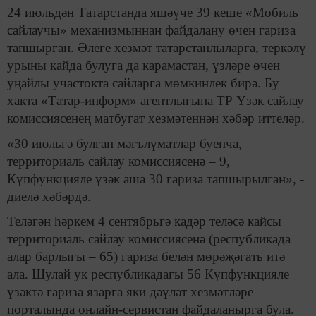
24 июльдән Татарстанда яшәүче 39 кеше «Мобиль
сайлаучы» механизмыннан файдалану өчен гариза
тапшырган. Әлеге хезмәт татарстанлыларга, теркәлү
урыны кайда булуга да карамастан, үзләре өчен
уңайлы участокта сайларга мөмкинлек бирә. Бу
хакта «Татар-информ» агентлыгына ТР Үзәк сайлау
комиссиясенең матбугат хезмәтеннән хәбәр иттеләр.
«30 июльгә булган мәгълүматлар буенча,
территориаль сайлау комиссиясенә – 9,
Күпфункцияле үзәк аша 30 гариза тапшырылган», -
диелә хәбәрдә.
Теләгән һәркем 4 сентябрьгә кадәр теләсә кайсы
территориаль сайлау комиссиясенә (республикада
алар барлыгы – 65) гариза белән мөрәҗәгать итә
ала. Шулай ук республикадагы 56 Күпфункцияле
үзәктә гариза язарга яки дәүләт хезмәтләре
порталында онлайн-сервистан файдаланырга була.