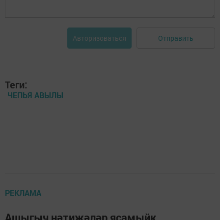
Отправить
Авторизоваться
Теги:
ЧЕПЬЯ АВЫЛЫ
РЕКЛАМА
Ашыгыч нәтиҗәләр ясамыйк