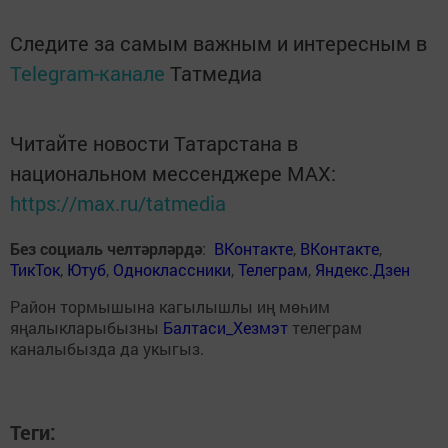
Следите за самым важным и интересным в
Telegram-канале
Татмедиа
Читайте новости Татарстана в
национальном мессенджере MАХ:
https://max.ru/tatmedia
Без социаль челтәрләрдә
:
ВКонтакте
,
ВКонтакте
,
ТикТок
,
Ютуб
,
Одноклассники
,
Телеграм
,
Яндекс.Дзен
Район тормышына кагылышлы иң мөһим
яңалыкларыбызны
Балтаси_Хезмэт
телеграм
каналыбызда да укыгыз.
Теги: