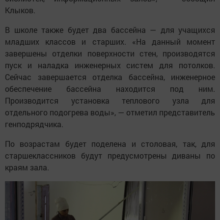
Клыков.
В школе также будет два бассейна — для учащихся
младших классов и старших. «На данный момент
завершены отделки поверхности стен, производятся
пуск и наладка инженерных систем для потолков.
Сейчас завершается отделка бассейна, инженерное
обеспечение бассейна находится под ним.
Производится установка теплового узла для
отдельного подогрева воды», — отметил представитель
генподрядчика.
По возрастам будет поделена и столовая, так, для
старшеклассников будут предусмотрены диваны по
краям зала.