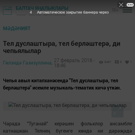
БАЛТАЧ ЯҢАЛЫКЛАРЫ
16+
3
Автоматическое закрытие баннера через
"Хезмәт" газетасы - Балтач районы
МӘДӘНИЯТ
Тел дуслаштыра, тел берләштерә, ди
чепьялылар
27 февраль 2018 -
Гөлзидә Газизуллина,
3461
0
1
18:46
Чепья авыл китапханәсендә "Тел дуслаштыра, тел
берләштерә" исемле музыкаль-тематик кичә үткән.
Чарада "Туганай" керәшен фольклор ансамбле
катнашкан. Телнең бүгенге көндә ни дәрәҗәдә