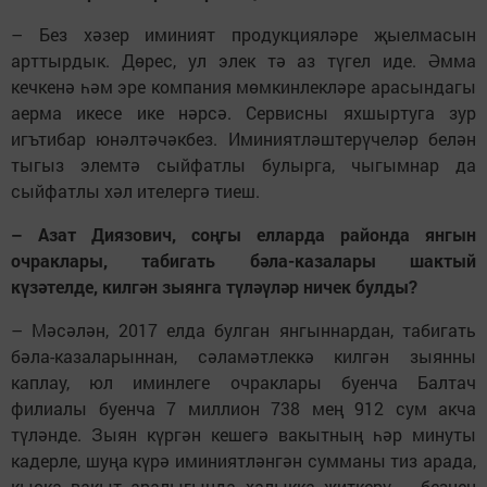
– Без хәзер иминият продукцияләре җыелмасын
арттырдык. Дөрес, ул элек тә аз түгел иде. Әмма
кечкенә һәм эре компания мөмкинлекләре арасындагы
аерма икесе ике нәрсә. Сервисны яхшыртуга зур
игътибар юнәлтәчәкбез. Иминиятләштерүчеләр белән
тыгыз элемтә сыйфатлы булырга, чыгымнар да
сыйфатлы хәл ителергә тиеш.
– Азат Диязович, соңгы елларда районда янгын
очраклары, табигать бәла-казалары шактый
күзәтелде, килгән зыянга түләүләр ничек булды?
– Мәсәлән, 2017 елда булган янгыннардан, табигать
бәла-казаларыннан, сәламәтлеккә килгән зыянны
каплау, юл иминлеге очраклары буенча Балтач
филиалы буенча 7 миллион 738 мең 912 сум акча
түләнде. Зыян күргән кешегә вакытның һәр минуты
кадерле, шуңа күрә иминиятләнгән сумманы тиз арада,
кыска вакыт аралыгында халыкка җиткерү – безнең