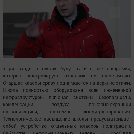
«При входе в школу будут стоять металлорамки,
которые контролирует охранник со спецсвязью.
Старшие классы сразу поднимаются на верхние этажи.
Школа полностью оборудована всей инженерной
инфраструктурой, включая системы безопасности,
компенсации воздуха, пожарно-охранной
сигнализацией, системой кондиционирования.
Технологическое насыщение школы предусматривает
собой устройство отдельных классов полиграфии,
библиотек, информационных залов», — сообщил