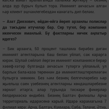
алда зур бурыч булып тора. Иминият акчасын алган
һәр клиент эшчәнлегебездән канәгать дип беләм.
– Азат Диязович, өйдән-өйгә йөреп арзанлы полислар
да тәкъдим итүчеләр бар. Сер түгел, бер компания
икенчесен яманлый. Бу фактларны ничек аңлатыр
идегез?
– Бик арзанга, 50 процент ташлама бирәбез дигән
иминият агентларына баш белән уйлап, сак карарга
кирәк. Шулай сөйләп йөргән иминият компаниясе берәр
хәвеф-хәтәр булганда акчасын түләргә уйламый, ул
барлык бәла-каза төреннән дә иминиятләштерелмәгән
булырга мөмкин. Без һәм безнең белгечләребез һәр
җыелыш саен үзебезнең агентларны көндәшләребезне
хөрмәт итәргә, алар турында тискәре фикерләр
белдермәскә өндибез. Безнең Балтач филиалы Арча
территориаль идарәсенә карый. Идарә карамагына 7
филиал керә: Арча, Балтач, Кукмара, Саба, Теләче, Әтнә,