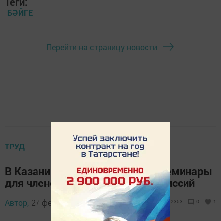
Теги:
БӘЙГЕ
Перейти на страницу новости
ТРУД
В Казани пройдут обучающие семинары
для членов избирательных комиссий
Автор,
27 февраль 2018 - 16:08
2353
0
1