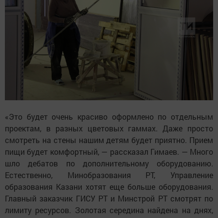
«Это будет очень красиво оформлено по отдельным
проектам, в разных цветовых гаммах. Даже просто
смотреть на стены нашим детям будет приятно. Прием
пищи будет комфортный, — рассказал Гимаев. — Много
шло дебатов по дополнительному оборудованию.
Естественно, Минобразования РТ, Управление
образования Казани хотят еще больше оборудования.
Главный заказчик ГИСУ РТ и Минстрой РТ смотрят по
лимиту ресурсов. Золотая середина найдена на днях,