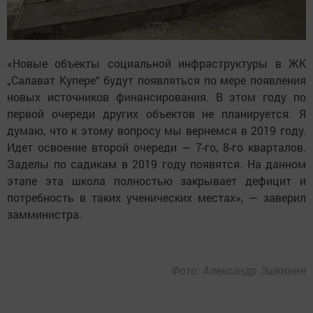
«Новые объекты социальной инфраструктуры в ЖК
„Салават Купере“ будут появляться по мере появления
новых источников финансирования. В этом году по
первой очереди других объектов не планируется. Я
думаю, что к этому вопросу мы вернемся в 2019 году.
Идет освоение второй очереди — 7-го, 8-го кварталов.
Заделы по садикам в 2019 году появятся. На данном
этапе эта школа полностью закрывает дефицит и
потребность в таких ученических местах», — заверил
замминистра.
Фото: Александр Эшкинин