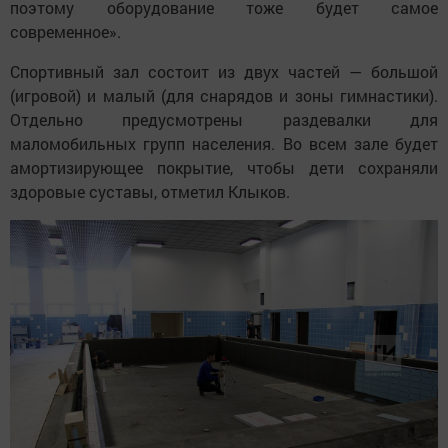
поэтому оборудование тоже будет самое
современное».
Спортивный зал состоит из двух частей — большой
(игровой) и малый (для снарядов и зоны гимнастики).
Отдельно предусмотрены раздевалки для
маломобильных групп населения. Во всем зале будет
амортизирующее покрытие, чтобы дети сохраняли
здоровые суставы, отметил Клыков.