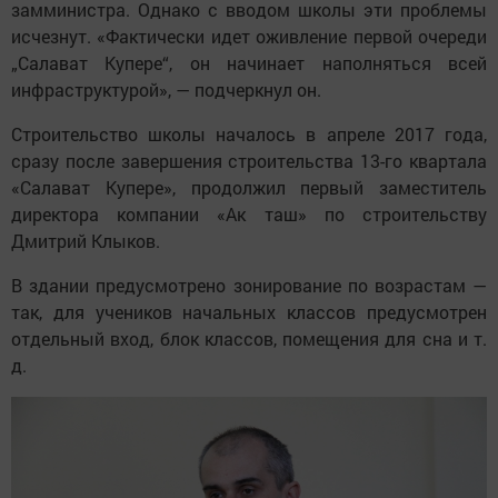
замминистра. Однако с вводом школы эти проблемы
исчезнут. «Фактически идет оживление первой очереди
„Салават Купере“, он начинает наполняться всей
инфраструктурой», — подчеркнул он.
Строительство школы началось в апреле 2017 года,
сразу после завершения строительства 13-го квартала
«Салават Купере», продолжил первый заместитель
директора компании «Ак таш» по строительству
Дмитрий Клыков.
В здании предусмотрено зонирование по возрастам —
так, для учеников начальных классов предусмотрен
отдельный вход, блок классов, помещения для сна и т.
д.