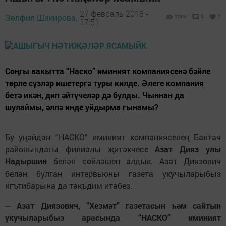
27 февраль 2018 -
Зөлфия Шакирова,
2062
0
2
17:51
Соңгы вакытта “Наско” иминият компаниясенә бәйле
төрле сүзләр ишетергә туры килде. Әлеге компания
бетә икән, дип әйтүчеләр дә булды. Чыннан да
шулаймы, әллә инде уйдырма гынамы?
Бу уңайдан “НАСКО” иминият компаниясенең Балтач
районындагы филиалы җитәкчесе
Азат Дияз улы
Надыршин
белән сөйләшеп алдык. Азат Диязович
белән булган интервьюны газета укучыларыбыз
игътибарына да тәкъдим итәбез.
– Азат Диязович, “Хезмәт” газетасын һәм сайтын
укучыларыбыз арасында “НАСКО” иминият