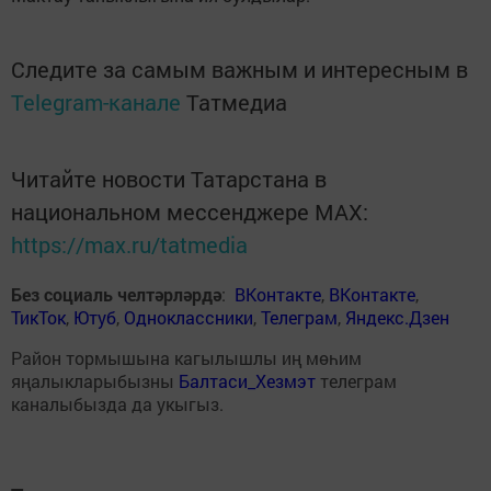
Следите за самым важным и интересным в
Telegram-канале
Татмедиа
Читайте новости Татарстана в
национальном мессенджере MАХ:
https://max.ru/tatmedia
Без социаль челтәрләрдә
:
ВКонтакте
,
ВКонтакте
,
ТикТок
,
Ютуб
,
Одноклассники
,
Телеграм
,
Яндекс.Дзен
Район тормышына кагылышлы иң мөһим
яңалыкларыбызны
Балтаси_Хезмэт
телеграм
каналыбызда да укыгыз.