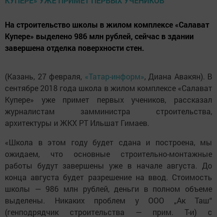
На строительство школы в жилом комплексе «Салават
Купере» выделено 986 млн рублей, сейчас в здании
завершена отделка поверхности стен.
(Казань, 27 февраля,
«Татар-информ»
, Диана Авакян). В
сентябре 2018 года школа в жилом комплексе «Салават
Купере» уже примет первых учеников, рассказал
журналистам замминистра строительства,
архитектуры и ЖКХ РТ Ильшат Гимаев.
«Школа в этом году будет сдана и построена, мы
ожидаем, что основные строительно-монтажные
работы будут завершены уже в начале августа. До
конца августа будет разрешение на ввод. Стоимость
школы — 986 млн рублей, деньги в полном объеме
выделены. Никаких проблем у ООО „Ак Таш“
(генподрядчик строительства — прим. Т-и) с