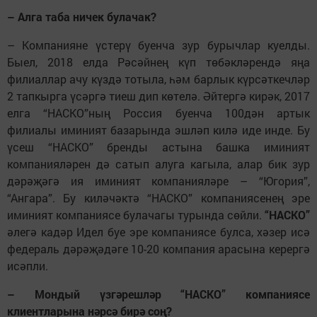
– Алга таба ничек булачак?
– Компанияне үстерү буенча зур бурычлар куелды.
Быел, 2018 елда Рәсәйнең күп төбәкләрендә яңа
филиаллар ачу күздә тотыла, һәм барлык күрсәткечләр
2 тапкырга үсәргә тиеш дип көтелә. Әйтергә кирәк, 2017
елга “НАСКО”ның Россия буенча 100дән артык
филиалы иминият базарында эшләп килә иде инде. Бу
үсеш “НАСКО” бренды астына башка иминият
компанияләрен дә сатып алуга кагыла, алар бик зур
дәрәҗәгә ия иминият компанияләре – “Югория”,
“Ангара”. Бу киләчәктә “НАСКО” компаниясенең эре
иминият компаниясе булачагы турында сөйли.
“НАСКО”
әлегә кадәр Идел буе эре компаниясе булса, хәзер исә
федераль дәрәҗәдәге 10-20 компания арасына керергә
исәпли.
– Мондый үзгәрешләр “НАСКО” компаниясе
клиентларына нәрсә бирә соң?