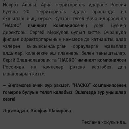
Нократ Аланы. Арча территориаль идарәсе Россия
буенча 20 территориаль идарә арасында иң
яхшыларының берсе. Күптән түгел Арча идарәсендә
“НАСКО” иминият компаниясе
нең үсеш буенча
директоры Сергей Меркулов булып китте. Очрашуда
филиал директорларының һәммәсе дә катнашты, алар
үзләрен кызыксындырган сорауларга җаваплар
алдылар, киләчәккә эш планнары белән таныштылар.
Сергй Владиславович та
”НАСКО” иминият компаниясен
Россиядә иң көчлеләр рәтенә кертәбез дип
ышандырып китте.
– Әңгәмәгез өчен зур рәхмәт. “НАСКО” компаниясенең
гомерле булуын теләп калабыз. Эшегездә зур уңышлар
сезгә!
Әңгәмәдәш: Зөлфия Шакирова.
Реклама хокукында.