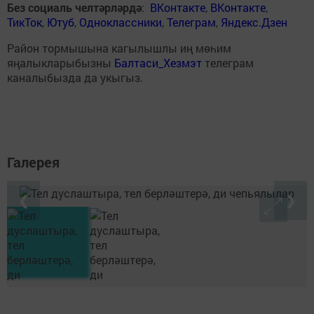
Без социаль челтәрләрдә
:
ВКонтакте
,
ВКонтакте
,
ТикТок
,
Ютуб
,
Одноклассники
,
Телеграм
,
Яндекс.Дзен
Район тормышына кагылышлы иң мөһим
яңалыкларыбызны
Балтаси_Хезмэт
телеграм
каналыбызда да укыгыз.
Галерея
❮
❯