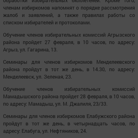
обработки избирательных бюллетеней. Кроме того,
членам избиркомов напомнят о порядке рассмотрения
жалоб и заявлений, а также правилах работы со
списком избирателей и протоколами.
Обучение членов избирательных комиссий Агрызского
района пройдет 27 февраля, в 10 часов, по адресу:
Агрыз, ул. Гагарина, 13.
Семинары для членов избиркомов Менделеевского
района пройдут в тот же день, в 14.30, по адресу:
Менделеевск, ул. Зеленая, 23.
Обучение членов избирательных комиссий
Мамадышского района пройдет 28 февраля, в 10 часов,
по адресу: Мамадыш, ул. М. Джалиля, 23/33.
Семинары для членов избиркомов Елабужского района
пройдут в тот же день, в четырнадцать часов, по
адресу: Елабуга, ул. Нефтяников, 24.