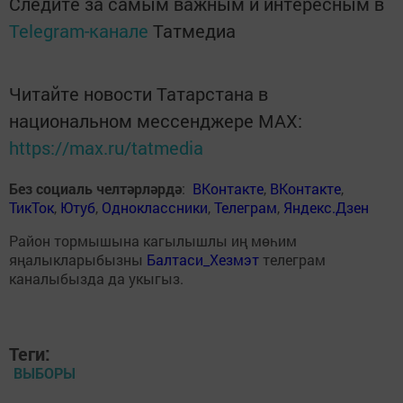
Следите за самым важным и интересным в
Telegram-канале
Татмедиа
Читайте новости Татарстана в
национальном мессенджере MАХ:
https://max.ru/tatmedia
Без социаль челтәрләрдә
:
ВКонтакте
,
ВКонтакте
,
ТикТок
,
Ютуб
,
Одноклассники
,
Телеграм
,
Яндекс.Дзен
Район тормышына кагылышлы иң мөһим
яңалыкларыбызны
Балтаси_Хезмэт
телеграм
каналыбызда да укыгыз.
Теги:
ВЫБОРЫ