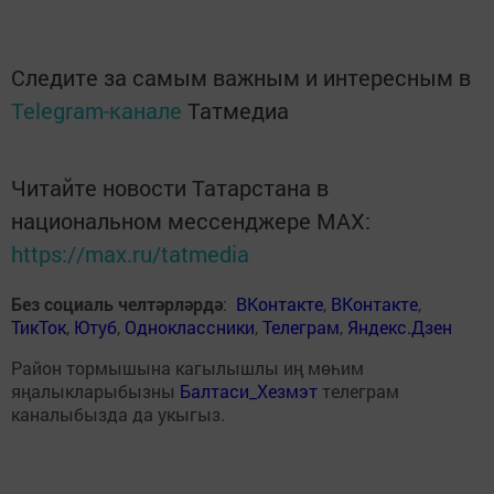
Следите за самым важным и интересным в
Telegram-канале
Татмедиа
Читайте новости Татарстана в
национальном мессенджере MАХ:
https://max.ru/tatmedia
Без социаль челтәрләрдә
:
ВКонтакте
,
ВКонтакте
,
ТикТок
,
Ютуб
,
Одноклассники
,
Телеграм
,
Яндекс.Дзен
Район тормышына кагылышлы иң мөһим
яңалыкларыбызны
Балтаси_Хезмэт
телеграм
каналыбызда да укыгыз.