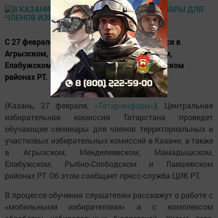
С 27 февраля по 3 марта семинары состоятся в
Агрызском, Менделеевском, Мамадышском,
Елабужском, Рыбно-Слободском и Лаишевском
районах РТ.
(Казань, 27 февраля,
«Татар-информ»
). Центральная
избирательная комиссия Татарстана проведет
обучающие семинары для членов территориальных и
участковых избирательных комиссий в Казани, а также
в Агрызском, Менделеевском, Мамадышском,
Елабужском, Рыбно-Слободском и Лаишевском
районах РТ. Об этом сообщает пресс-служба ЦИК РТ.
В процессе обучения слушателям расскажут о работе с
«мобильными избирателями» и с комплексом