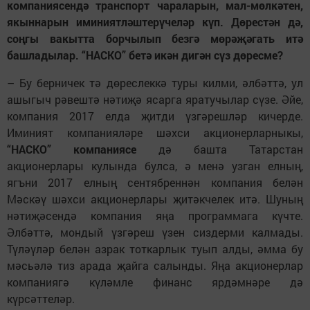
компаниясендә транспорт чараларын, мал-мөлкәтен,
якыннарын иминиятләштерүчеләр күп. Дөрестән дә,
соңгы вакытта борчылып безгә мөрәҗәгать итә
башладылар. “НАСКО” бетә икән дигән сүз дөресме?
– Бу берничек тә дөреслеккә туры килми, әлбәттә, ул
ашыгыч рәвештә нәтиҗә ясарга яратучылар сүзе. Әйе,
компания 2017 елда җитди үзгәрешләр кичерде.
Иминият компанияләре шәхси акционерларныкы,
“НАСКО” компаниясе
дә башта Татарстан
акционерлары кулында булса, ә менә узган елның,
ягъни 2017 елның сентябреннән компания белән
Мәскәү шәхси акционерлары җитәкчелек итә. Шуның
нәтиҗәсендә компания яңа программага күчте.
Әлбәттә, мондый үзгәреш үзен сиздерми калмады.
Түләүләр белән азрак тоткарлык туып алды, әмма бу
мәсьәлә тиз арада җайга салынды. Яңа акционерлар
компаниягә күләмле финанс ярдәмнәре дә
күрсәттеләр.