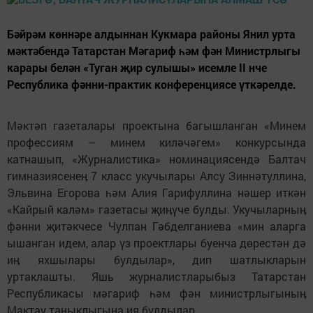
Бәйрәм көннәре алдыннан Кукмара районы Янил урта
мәктәбендә Татарстан Мәгариф һәм фән Министрлыгы
карары белән «Туган җир сулышы» исемле II нче
Республика фәнни-практик конференциясе үткәрелде.
Мәктәп газеталары проектына багышланган «Минем
профессиям – минем киләчәгем» конкурсында
катнашып, «Журналистика» номинациясендә Балтач
гимназиясенеӊ 7 класс укучылары Алсу Зиннәтуллина,
Эльвина Егорова һәм Алия Гарифуллина нәшер иткән
«Кайрый каләм» газетасы җиӊүче булды. Укучыларныӊ
фәнни җитәкчесе Чулпан Гәбделганиева «мин аларга
ышанган идем, алар үз проектлары буенча дөрестән дә
иӊ яхшылары булдылар», дип шатлыкларын
уртаклашты. Яшь журналистларыбыз Татарстан
Республикасы мәгариф һәм фән министрлыгыныӊ
Мактау таныклыгына ия булдылар.