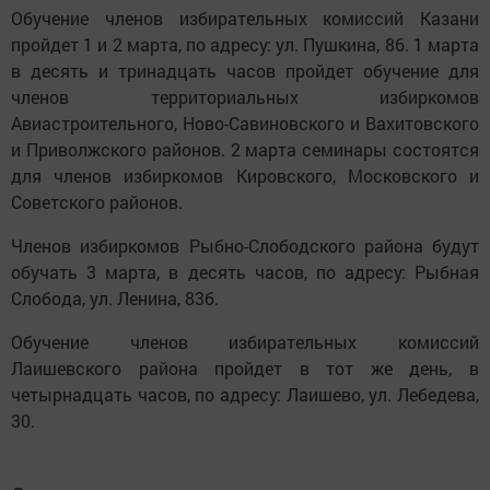
Обучение членов избирательных комиссий Казани
пройдет 1 и 2 марта, по адресу: ул. Пушкина, 86. 1 марта
в десять и тринадцать часов пройдет обучение для
членов территориальных избиркомов
Авиастроительного, Ново-Савиновского и Вахитовского
и Приволжского районов. 2 марта семинары состоятся
для членов избиркомов Кировского, Московского и
Советского районов.
Членов избиркомов Рыбно-Слободского района будут
обучать 3 марта, в десять часов, по адресу: Рыбная
Слобода, ул. Ленина, 83б.
Обучение членов избирательных комиссий
Лаишевского района пройдет в тот же день, в
четырнадцать часов, по адресу: Лаишево, ул. Лебедева,
30.