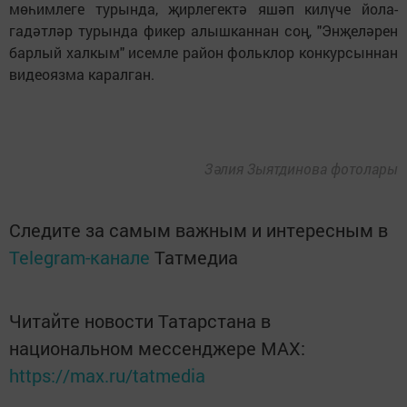
мөһимлеге турында, җирлегектә яшәп килүче йола-
гадәтләр турында фикер алышканнан соң, "Энҗеләрен
барлый халкым" исемле район фольклор конкурсыннан
видеоязма каралган.
Зәлия Зыятдинова фотолары
Следите за самым важным и интересным в
Telegram-канале
Татмедиа
Читайте новости Татарстана в
национальном мессенджере MАХ:
https://max.ru/tatmedia