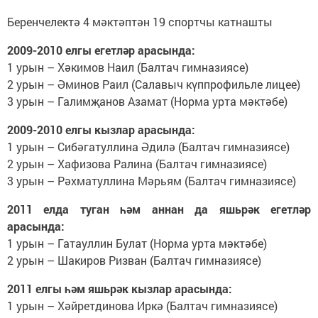
Беренчелектә 4 мәктәптән 19 спортчы катнашты
2009-2010 елгы егетләр арасында:
1 урын – Хәкимов Наил (Балтач гимназиясе)
2 урын – Әминов Раил (Салавыч күппрофильле лицее)
3 урын – Галимҗанов Азамат (Норма урта мәктәбе)
2009-2010 елгы кызлар арасында:
1 урын – Сибәгатуллина Әдилә (Балтач гимназиясе)
2 урын – Хафизова Ралина (Балтач гимназиясе)
3 урын – Рәхматуллина Мәрьям (Балтач гимназиясе)
2011 елда туган һәм аннан да яшьрәк егетләр
арасында:
1 урын – Гатауллин Булат (Норма урта мәктәбе)
2 урын – Шакиров Ризван (Балтач гимназиясе)
2011 елгы һәм яшьрәк кызлар арасында:
1 урын – Хәйретдинова Иркә (Балтач гимназиясе)