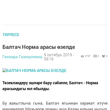
ТӨРЛЕСЕ
Балтач Норма арасы өзелде
9 октябрь 2019 -
Гөлзидә Газизуллина,
3767
0
3
09:16
Төзекләндерү эшләре бару сәбәпле, Балтач - Норма
арасындагы юл ябылды.
Бу вакытлыча гына. Балтач ягыннан хәрәкәт итүче
машиналар Мазһаров урамы аша Казан юлына чыгып,