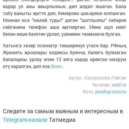
кадәр ул аны авырлымын, дип алдап яшәгән. Бала
табу вакыты җитте дип, Кемерово шәһәренә юлланган.
Моннан исә "малай туды!" дәгән "шатлыклы" хәбәрне
сөйгәненә телефон аша җиткергән. Менә шул ният
белән кеше бәхетен урлап, үзенекен төземәкче булган.
Хатынга хәзер психиатр тикшеренүе үтәсе бар. РФның
Җинаять җәзалары кодексы буенча, балигъ булмаган
балаларны урлау өчен 12 елга кадәр иректән мәхрүм
итү каралган, дип яза
Өмет
.
Автор : Каспранова Ләйсән
Чыганак:
vesti.ru
Фото:
pixabay.com/ru
Следите за самым важным и интересным в
Telegram-канале
Татмедиа