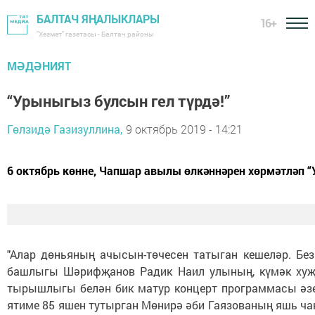
БАЛТАЧ ЯҢАЛЫКЛАРЫ
16+
"Хезмәт" газетасы - Балтач районы
МӘДӘНИЯТ
“Урыныгыз булсын гел түрдә!”
Гөлзидә Газизуллина,
9 октябрь 2019 - 14:21
6 октябрь көнне, Чапшар авылы өлкәннәрен хөрмәтләп “У
"Алар дөньяның ачысын-төчесен татыган кешеләр. Б
башлыгы Шәрифҗанов Радик Наил улының, күмәк хуҗал
тырышлыгы белән бик матур концерт программасы әзе
ятиме 85 яшен тутырган Мөнирә әби Гаязованың яшь ча