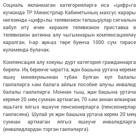
Социаль якланмаган категорияләргә исә «цифр»га
күчкәндә ТР Министрлар Кабинетының махсус карары
нигезендә «цифр»лы телевизион тапшырулар сигналын
кабул итү өчен кирәкле телевизион приставка я
телевизион антенна алу чыгымнарын компенсацияләү
каралган. Һәр җиһаз төре буенча 1000 сум тирәсе
күләмендә булачак.
Компенсация алу хокукы дүрт категория гражданнарга
бирелә. Иң беренче чиратта, җан башына уртача кереме
яшәү минимумыннан түбән булган күп балалы
гаиләләргә һәм балага айлык пособие алучы инвалид
балалы гаиләләргә. Моннан тыш, җан башына уртача
кереме 20 мең сумнан артмаган, 70 һәм аннан өлкәнрәк
яшьтәге ялгыз яшәүче пенсионерларга (пенсионерлар
гаиләсенә). Шулай ук җан башына уртача керем 20 мең
сумнан артмаган ялгыз яшәүче инвалидларга
(инвалидлардан торган гаиләләргә).