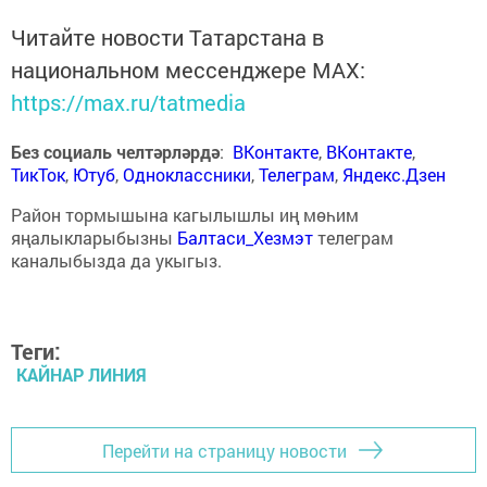
Читайте новости Татарстана в
национальном мессенджере MАХ:
https://max.ru/tatmedia
Без социаль челтәрләрдә
:
ВКонтакте
,
ВКонтакте
,
ТикТок
,
Ютуб
,
Одноклассники
,
Телеграм
,
Яндекс.Дзен
Район тормышына кагылышлы иң мөһим
яңалыкларыбызны
Балтаси_Хезмэт
телеграм
каналыбызда да укыгыз.
Теги:
КАЙНАР ЛИНИЯ
Перейти на страницу новости