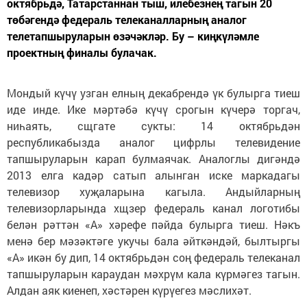
октябрьдә, Татарстаннан тыш, илебезнең тагын 20
төбәгендә федераль телеканалларның аналог
телетапшыруларын өзәчәкләр. Бу – киңкүләмле
проектның финалы булачак.
Мондый күчү узган елның декабрендә үк булырга тиеш
иде инде. Ике мәртәбә күчү срогын күчерә торгач,
ниһаять, сщгате сукты: 14 октябрьдән
республикабызда аналог цифрлы телевидение
тапшыруларын карап булмаячак. Аналоглы дигәндә
2013 елга кадәр сатып алынган иске маркадагы
телевизор хуҗаларына кагыла. Андыйларның
телевизорларында хщзер федераль канал логотибы
белән рәттән «А» хәрефе пәйда булырга тиеш. Нәкъ
менә бер мәзәктәге укучы бала әйткәндәй, былтыргы
«А» икән бу дип, 14 октябрьдән соң федераль телеканал
тапшыруларын караудан мәхрүм кала күрмәгез тагын.
Алдан аяк киенеп, хәстәрен күрүегез мәслихәт.