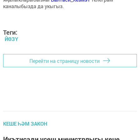
каналыбызда да укыгыз.
Теги:
ЙӨЗҮ
Перейти на страницу новости
КЕШЕ ҺӘМ ЗАКОН
Икътисади үсеш министрлыгы кече