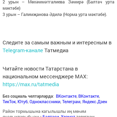
2 урын – Мөхәммәтгалиева Зәмирә (Балтач урта
мәктәбе)
3 урын – Галимҗанова Әдилә (Норма урта мәктәбе).
Следите за самым важным и интересным в
Telegram-канале
Татмедиа
Читайте новости Татарстана в
национальном мессенджере MАХ:
https://max.ru/tatmedia
Без социаль челтәрләрдә
:
ВКонтакте
,
ВКонтакте
,
ТикТок
,
Ютуб
,
Одноклассники
,
Телеграм
,
Яндекс.Дзен
Район тормышына кагылышлы иң мөһим
яңалыкларыбызны
Балтаси_Хезмэт
телеграм