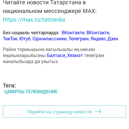
Читайте новости Татарстана в
национальном мессенджере MАХ:
https://max.ru/tatmedia
Без социаль челтәрләрдә
:
ВКонтакте
,
ВКонтакте
,
ТикТок
,
Ютуб
,
Одноклассники
,
Телеграм
,
Яндекс.Дзен
Район тормышына кагылышлы иң мөһим
яңалыкларыбызны
Балтаси_Хезмэт
телеграм
каналыбызда да укыгыз.
Теги:
ЦИФРЛЫ ТЕЛЕВИДЕНИЕ
Перейти на страницу новости