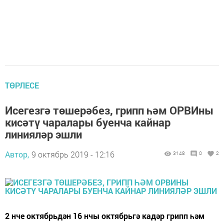
ТӨРЛЕСЕ
Исегезгә төшерәбез, грипп һәм ОРВИны
кисәтү чаралары буенча кайнар
линияләр эшли
Автор,
9 октябрь 2019 - 12:16
3148
0
2
2 нче октябрьдән 16 нчы октябрьгә кадәр грипп һәм