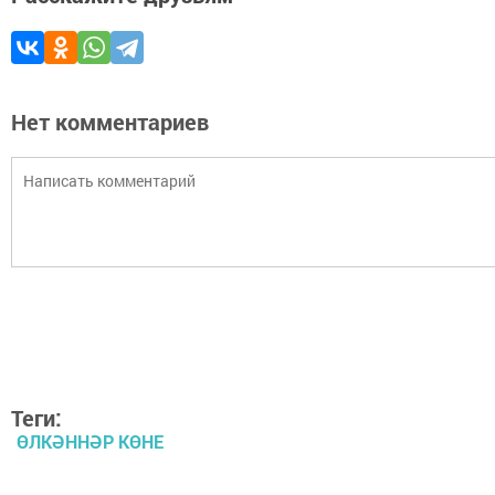
Нет комментариев
Теги:
ӨЛКӘННӘР КӨНЕ