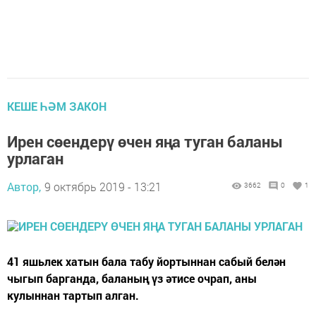
КЕШЕ ҺӘМ ЗАКОН
Ирен сөендерү өчен яңа туган баланы
урлаган
Автор,
9 октябрь 2019 - 13:21
3662
0
1
41 яшьлек хатын бала табу йортыннан сабый белән
чыгып барганда, баланың үз әтисе очрап, аны
кулыннан тартып алган.