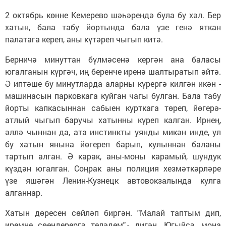
2 октябрь көнне Кемерево шәһәрендә була бу хәл. Бер
хатын, бала табу йортында бала үзе генә яткан
палатага кереп, аны күтәреп чыгып китә.
Берничә минуттан бүлмәсенә кергән ана баласы
югалганын күргәч, иң беренче иренә шалтыратып әйтә.
Ә иптәше бу минутларда аларны күрергә килгән икән -
машинасын парковкага куйган чагы булган. Бала табу
йорты капкасыннан сабыен курткага төреп, йөгерә-
атлый чыгып баручы хатынны күреп калган. Ирнең,
әллә чыннан да, ата инстинкты уянды микән инде, ул
бу хатын янына йөгереп барып, кулыннан баланы
тартып алган. Ә карак, аны-моны карамый, шундук
күздән югалган. Соңрак аны полиция хезмәткәрләре
үзе яшәгән Ленин-Кузнецк автовокзалында кулга
алганнар.
Хатын дөресен сөйләп биргән. "Малай таптым дип,
иремне сөендерергә теләдем",- дигән. Югыйсә, моңа