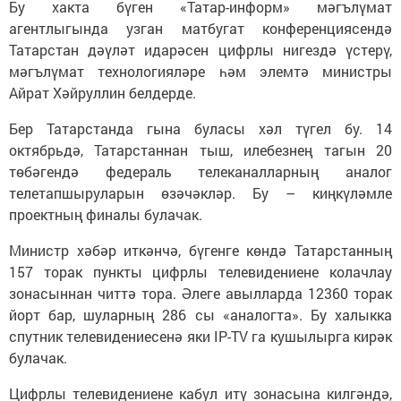
Бу хакта бүген «Татар-информ» мәгълүмат
агентлыгында узган матбугат конференциясендә
Татарстан дәүләт идарәсен цифрлы нигездә үстерү,
мәгълүмат технологияләре һәм элемтә министры
Айрат Хәйруллин белдерде.
Бер Татарстанда гына буласы хәл түгел бу. 14
октябрьдә, Татарстаннан тыш, илебезнең тагын 20
төбәгендә федераль телеканалларның аналог
телетапшыруларын өзәчәкләр. Бу – киңкүләмле
проектның финалы булачак.
Министр хәбәр иткәнчә, бүгенге көндә Татарстанның
157 торак пункты цифрлы телевидениене колачлау
зонасыннан читтә тора. Әлеге авылларда 12360 торак
йорт бар, шуларның 286 сы «аналогта». Бу халыкка
спутник телевидениесенә яки IP-TV га кушылырга кирәк
булачак.
Цифрлы телевидениене кабул итү зонасына килгәндә,