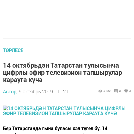
ТӨРЛЕСЕ
14 октябрьдән Татарстан тулысынча
цифрлы эфир телевизион тапшырулар
карауга күчә
Автор,
9 октябрь 2019 - 11:21
3190
0
2
Бер Татарстанда гына буласы хәл түгел бу. 14