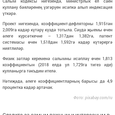
Салым кодексы нигезендә, министрлык ел саен
куллану бәяләренең үзгәрүен исәпкә алып индексация
үткәрә.
Проект нигезендә, коэффициент-дефляторны 1,915тән
2,009га кадәр күтәрү күздә тотыла. Сәүдә җыемы өчен
әлеге күрсәткечне – 1,317дән 1,382гә, патент
системасы өчен 1,518дән 1,592гә кадәр күтәрергә
ниятлиләр.
Физик затлар кеременә салымны исәпләү өчен 1,813
коэффициентын (2018 елда ул 1,729га тигез иде)
кулланырга тәкъдим ителә.
Нәтиҗәдә, әлеге коэффициентларның барысы да 4,9
процентка кадәр артачак.
Фото: pixabay.com/ru
Следите за самым важным и интересным в