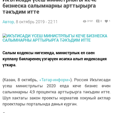
бизнеска салымнарны арттырырга
тәкъдим итте
Автор,
8 октябрь 2019 - 22:11
3161
0
1
Салым кодексы нигезендә, министрлык ел саен
куллану бәяләренең үзгәрүен исәпкә алып индексация
үткәрә.
(Казан, 8 октябрь,
«Татар-информ»
). Россия Икътисади
үсеш министрлыгы 2020 елда кече бизнес өчен
салымнарны 4,9 процентка арттырырга тәкъдим итте.
Шул хактагы закон проекты норматив хокукый актлар
проектлары порталында дөнья күргән.