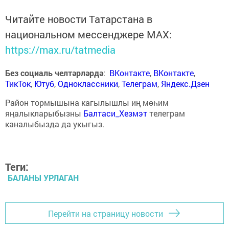
Читайте новости Татарстана в
национальном мессенджере MАХ:
https://max.ru/tatmedia
Без социаль челтәрләрдә
:
ВКонтакте
,
ВКонтакте
,
ТикТок
,
Ютуб
,
Одноклассники
,
Телеграм
,
Яндекс.Дзен
Район тормышына кагылышлы иң мөһим
яңалыкларыбызны
Балтаси_Хезмэт
телеграм
каналыбызда да укыгыз.
Теги:
БАЛАНЫ УРЛАГАН
Перейти на страницу новости