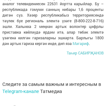
аналог телевидениесен 22631 йортта карыйлар. Бу –
республикада гомуми санның нибары 1,6 проценты
дигән сүз. Хәзер республикабыз территориясендә
тәүлек буе региональ элемтә үзәге (8-800-222-8-716)
эшли. Халыкка 2 меңнән артык волонтер цифрлы
приставка көйләүдә ярдәм итә, алар төбәк элемтә
үзәгенә килгән гаризаларны эшкәртә. Барлыгы 1800
дән артык гариза кергән инде, дип яза
Мәгариф
.
Таһир САБИРҖАНОВ
Следите за самым важным и интересным в
Telegram-канале
Татмедиа