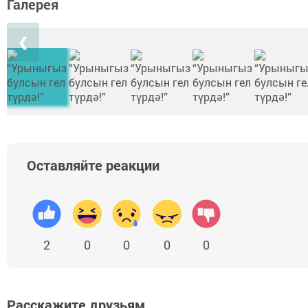
Галерея
❮
Оставляйте реакции
2
0
0
0
0
Расскажите друзьям