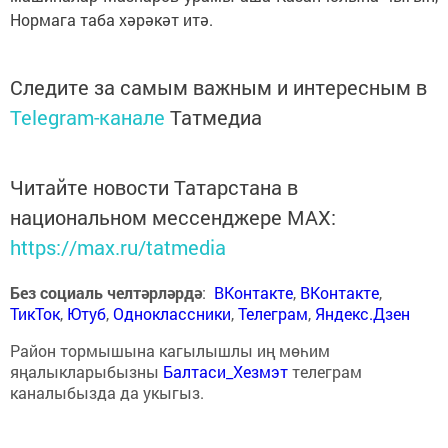
Нормага таба хәрәкәт итә.
Следите за самым важным и интересным в
Telegram-канале
Татмедиа
Читайте новости Татарстана в
национальном мессенджере MАХ:
https://max.ru/tatmedia
Без социаль челтәрләрдә
:
ВКонтакте
,
ВКонтакте
,
ТикТок
,
Ютуб
,
Одноклассники
,
Телеграм
,
Яндекс.Дзен
Район тормышына кагылышлы иң мөһим
яңалыкларыбызны
Балтаси_Хезмэт
телеграм
каналыбызда да укыгыз.