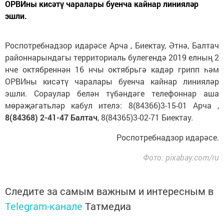
ОРВИны кисәтү чаралары буенча кайнар линияләр
эшли.
Роспотребнадзор идарәсе Арча , Биектау, Әтнә, Балтач
районнарындагы территориаль булегендә 2019 елның 2
нче октябреннән 16 нчы октябрьгә кадәр грипп һәм
ОРВИны кисәтү чаралары буенча кайнар линияләр
эшли. Сораулар белән түбәндәге телефоннар аша
мөрәҗәгатьләр кабул ителэ: 8(84366)3-15-01 Арча ,
8(84368) 2-41-47 Балтач
, 8(84365)3-02-71 Биектау.
Роспотребнадзор идарәсе.
Фото: pixabay.com/ru
Следите за самым важным и интересным в
Telegram-канале
Татмедиа