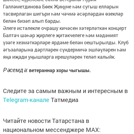
Галләметдинова Бөек Җиңүне һәм сугыш елларын
тасвирлаган шигъри һәм чәчмә әсәрләрдән өзекләр
белән бизәп алып барды.
Әлеге истәлекле очрашу кичәсен хәтерләткән концерт
Балтач шәһәр җирлеге җитәкчелеге һәм мәдәният
үзәге хезмәткәрләре ярдәме белән оештырылды. Клуб
әгъзаларына дәртләрен сүндермичә эшләүләрен һәм
яңа иҗади уңышларга ирешүләрен теләп калыйк.
Рәсемдә:
ветераннар хоры чыгышы.
Следите за самым важным и интересным в
Telegram-канале
Татмедиа
Читайте новости Татарстана в
национальном мессенджере MАХ: