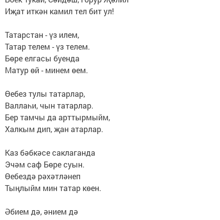
Иҗат иткән камил тел бит ул!
Татарстан - үз илем,
Татар телем - үз телем.
Бөре елгасы буенда
Матур өй - минем өем.
Өебез тулы татарлар,
Валлаһи, чын татарлар.
Бер тамчы да арттырмыйм,
Халкым дип, җан атарлар.
Каз бәбкәсе саклаганда
Эчәм саф Бөре суын.
Өебездә рәхәтләнеп
Тыңлыйм мин татар көен.
Әбием дә, әнием дә