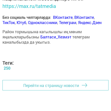
https://max.ru/tatmedia
Без социаль челтәрләрдә
:
ВКонтакте
,
ВКонтакте
,
ТикТок
,
Ютуб
,
Одноклассники
,
Телеграм
,
Яндекс.Дзен
Район тормышына кагылышлы иң мөһим
яңалыкларыбызны
Балтаси_Хезмэт
телеграм
каналыбызда да укыгыз.
Теги:
250
Перейти на страницу новости