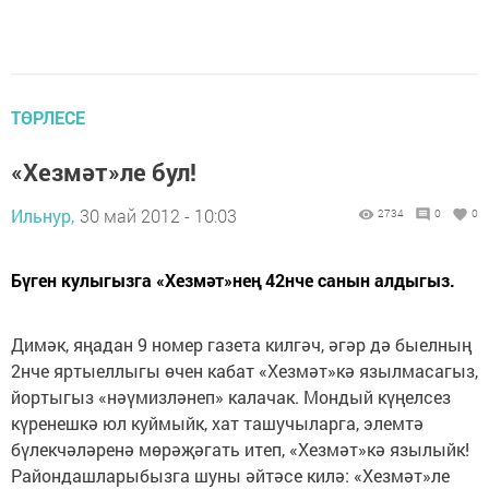
ТӨРЛЕСЕ
«Хезмәт»ле бул!
Ильнур,
30 май 2012 - 10:03
2734
0
0
Бүген кулыгызга «Хезмәт»нең 42нче санын алдыгыз.
Димәк, яңадан 9 номер газета килгәч, әгәр дә быелның
2нче яртыеллыгы өчен кабат «Хезмәт»кә язылмасагыз,
йортыгыз «нәүмизләнеп» калачак. Мондый күңелсез
күренешкә юл куймыйк, хат ташучыларга, элемтә
бүлекчәләренә мөрәҗәгать итеп, «Хезмәт»кә язылыйк!
Райондашларыбызга шуны әйтәсе килә: «Хезмәт»ле