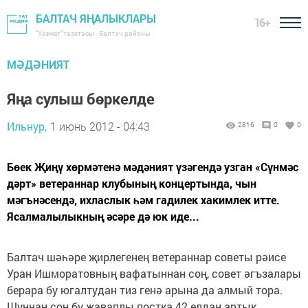
БАЛТАЧ ЯҢАЛЫКЛАРЫ
16+
"Хезмәт" газетасы - Балтач районы
МӘДӘНИЯТ
Яңа сулыш бөркелде
Ильнур,
1 июнь 2012 - 04:43
2816
0
0
Бөек Җиңү хөрмәтенә мәдәният үзәгендә узган «Сүнмәс
дәрт» ветераннар клубының концертында, чын
мәгънәсендә, ихласлык һәм гадилек хакимлек итте.
Ясалмалылыкның әсәре дә юк иде...
Балтач шәһәре җирлегенең ветераннар советы рәисе
Уран Ишморатовның вафатыннан соң, совет әгъзалары
берара бу югалтудан тиз генә арына да алмый тора.
Шуннан соң бу җаваплы постка 42 елдан артык