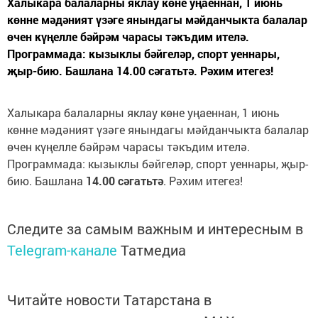
Халыкара балаларны яклау көне уңаеннан, 1 июнь
көнне мәдәният үзәге янындагы мәйданчыкта балалар
өчен күңелле бәйрәм чарасы тәкъдим ителә.
Программада: кызыклы бәйгеләр, спорт уеннары,
җыр-бию. Башлана 14.00 сәгатьтә. Рәхим итегез!
Халыкара балаларны яклау көне уңаеннан, 1 июнь
көнне мәдәният үзәге янындагы мәйданчыкта балалар
өчен күңелле бәйрәм чарасы тәкъдим ителә.
Программада: кызыклы бәйгеләр, спорт уеннары, җыр-
бию. Башлана
14.00 сәгатьтә
. Рәхим итегез!
Следите за самым важным и интересным в
Telegram-канале
Татмедиа
Читайте новости Татарстана в