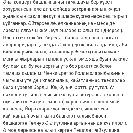
Әнә, концерт башланганчы тамашачы бер күреп
хозурлансын әле дип, фойеда ветераннарның күңел
җылысын саклаган кул эшләре күргәзмәсе оештырып
куйганнар. Әйтерсең лә, өлкәннәрнең һәммәсе дә
лаеклы ялга чыккач, кул эшләренә алынган диярсең...
Ниләр генә юк бит биредә - барысы да чын сәнгать
әсәрләре дәрәҗәсендә. Ә концертка килгәндә исә, әби-
бабайларыбызның, әти-әниләребезнең онытылмас
моңлы җырларын тыңлап үскәнгәме, яшь буын вәкиле
булсам да, бу концертны үтә бер рәхәтлек белән
тамаша кылдым. Чөнки «ретро йолдызларыбыз»ның
чыгышы үтә дә ихласлылык, кабатланмас тәэсирләр
белән үрелеп барды. Юк, бу һич арттыру түгел. Ул
сәхнәне тутырып чыгыш ясаучы ветераннар хорына
(җитәкчесе Нәҗип Әминов) карап ничек сокланмый
каласың! Йөрәкләрне җилкендереп, яшьлегенә
кайткандай очып кына башкорт халык биюен
башкарган Гөлнур Әһлиуллина артыннан да күз иярми...
Ә моң дәрьясына алып кергән Рәшидә Фәйзуллина,