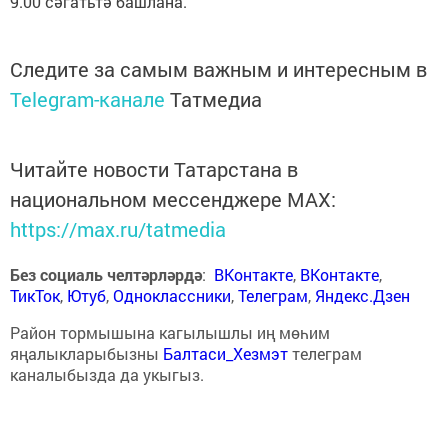
9.00 сәгатьтә башлана.
Следите за самым важным и интересным в
Telegram-канале
Татмедиа
Читайте новости Татарстана в
национальном мессенджере MАХ:
https://max.ru/tatmedia
Без социаль челтәрләрдә
:
ВКонтакте
,
ВКонтакте
,
ТикТок
,
Ютуб
,
Одноклассники
,
Телеграм
,
Яндекс.Дзен
Район тормышына кагылышлы иң мөһим
яңалыкларыбызны
Балтаси_Хезмэт
телеграм
каналыбызда да укыгыз.