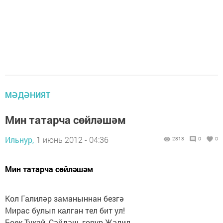
МӘДӘНИЯТ
Мин татарча сөйләшәм
Ильнур,
1 июнь 2012 - 04:36
2813
0
0
Мин татарча сөйләшәм
Кол Галиләр заманыннан безгә
Мирас булып калган тел бит ул!
Боек Тукай, Сәйдәш, горур Җәлил