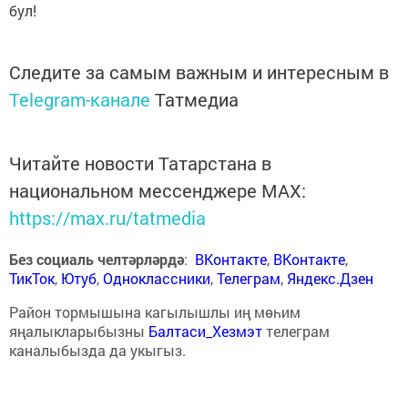
бул!
Следите за самым важным и интересным в
Telegram-канале
Татмедиа
Читайте новости Татарстана в
национальном мессенджере MАХ:
https://max.ru/tatmedia
Без социаль челтәрләрдә
:
ВКонтакте
,
ВКонтакте
,
ТикТок
,
Ютуб
,
Одноклассники
,
Телеграм
,
Яндекс.Дзен
Район тормышына кагылышлы иң мөһим
яңалыкларыбызны
Балтаси_Хезмэт
телеграм
каналыбызда да укыгыз.