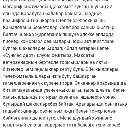
мәгариф системасында хезмәт куйган, шуның 32
елында Карадуган балалар бакчасы мөдире
вазыйфасын башкарган Зөлфирә Фәсхи кызы
Камалованы беркетәләр. Зөлфирә ханым былтыр
Балтач шәһәр җирлегендә яшәүче элекке елларда
пионер, комсомол оешмалары чоры активистлары
булган шәхесләрне барлап, 40лап ветеран белән
«Сүнмәс дәрт» клубы оештыра. Максаты
ветераннарның бертөсле тормышларына якты
бизәкләр һәм яңалыклар кертү була. Әйе, хыяллары,
теләк-омтылышлары изге булу башкарган
гамәлләреннән үк күренеп тора. Өлкәннәр арасында да
бит заманасында үзенең кыюлыгы, тырышлыгы белән
халык алдында ихтирам казанган, яшьләргә үрнәк
булырдай шәхесләребез байтак. Араларында сәнгатькә
гашыйк җаннар, сәхнә һәм иҗат белән гомер юлын
бәйләгәннәр дә юк түгел. Менә шундый хәзинәне
югалтмый саклап, кадерләп тота белергә генә кирәк!