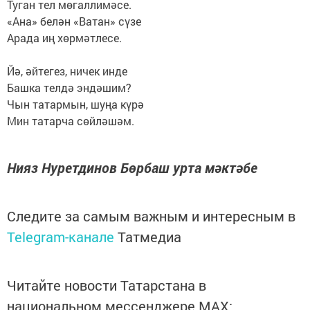
Туган тел мөгаллимәсе.
«Ана» белән «Ватан» сүзе
Арада иң хөрмәтлесе.
Йә, әйтегез, ничек инде
Башка телдә эндәшим?
Чын татармын, шуңа күрә
Мин татарча сөйләшәм.
Нияз Нуретдинов Бөрбаш урта мәктәбе
Следите за самым важным и интересным в
Telegram-канале
Татмедиа
Читайте новости Татарстана в
национальном мессенджере MАХ: