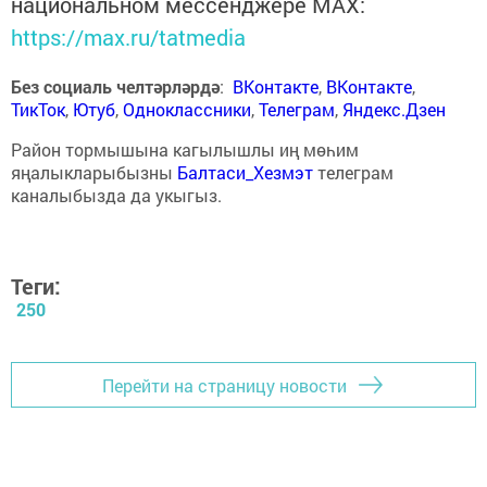
национальном мессенджере MАХ:
https://max.ru/tatmedia
Без социаль челтәрләрдә
:
ВКонтакте
,
ВКонтакте
,
ТикТок
,
Ютуб
,
Одноклассники
,
Телеграм
,
Яндекс.Дзен
Район тормышына кагылышлы иң мөһим
яңалыкларыбызны
Балтаси_Хезмэт
телеграм
каналыбызда да укыгыз.
Теги:
250
Перейти на страницу новости