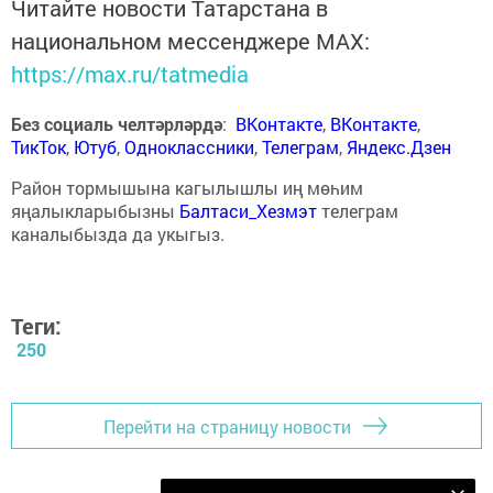
Читайте новости Татарстана в
национальном мессенджере MАХ:
https://max.ru/tatmedia
Без социаль челтәрләрдә
:
ВКонтакте
,
ВКонтакте
,
ТикТок
,
Ютуб
,
Одноклассники
,
Телеграм
,
Яндекс.Дзен
Район тормышына кагылышлы иң мөһим
яңалыкларыбызны
Балтаси_Хезмэт
телеграм
каналыбызда да укыгыз.
Теги:
250
Перейти на страницу новости