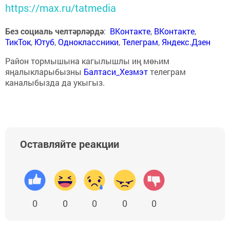
https://max.ru/tatmedia
Без социаль челтәрләрдә
:
ВКонтакте
,
ВКонтакте
,
ТикТок
,
Ютуб
,
Одноклассники
,
Телеграм
,
Яндекс.Дзен
Район тормышына кагылышлы иң мөһим
яңалыкларыбызны
Балтаси_Хезмэт
телеграм
каналыбызда да укыгыз.
Оставляйте реакции
0
0
0
0
0