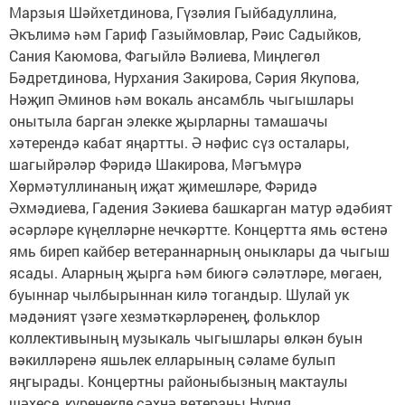
Марзыя Шәйхетдинова, Гүзәлия Гыйбадуллина,
Әкълимә һәм Гариф Газыймовлар, Рәис Садыйков,
Сания Каюмова, Фагыйлә Вәлиева, Миңлегөл
Бәдретдинова, Нурхания Закирова, Сәрия Якупова,
Нәҗип Әминов һәм вокаль ансамбль чыгышлары
онытыла барган элекке җырларны тамашачы
хәтерендә кабат яңартты. Ә нәфис сүз осталары,
шагыйрәләр Фәридә Шакирова, Мәгъмүрә
Хөрмәтуллинаның иҗат җимешләре, Фәридә
Әхмәдиева, Гадения Зәкиева башкарган матур әдәбият
әсәрләре күңелләрне нечкәртте. Концертта ямь өстенә
ямь биреп кайбер ветераннарның оныклары да чыгыш
ясады. Аларның җырга һәм биюгә сәләтләре, мөгаен,
буыннар чылбырыннан килә тогандыр. Шулай ук
мәдәният үзәге хезмәткәрләренең, фольклор
коллективының музыкаль чыгышлары өлкән буын
вәкилләренә яшьлек елларының сәламе булып
яңгырады. Концертны районыбызның мактаулы
шәхесе, күренекле сәхнә ветераны Нурия