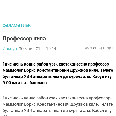
СӘЛАМӘТЛЕК
Профессор килә
Ильнур,
30 май 2012 - 10:14
2849
0
0
1нче июнь көнне район үзәк хастаханәсенә профессор-
маммолог Борис Константинович Дружков килә. Теләге
булганнар УЗИ аппаратыннан да күренә ала. Кабул итү
9.00 сәгатьтә башлана.
1нче июнь көнне район үзәк хастаханәсенә профессор-
маммолог Борис Константинович Дружков килә. Теләге
булганнар УЗИ аппаратыннан да күренә ала. Кабул итү