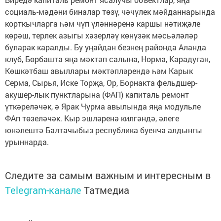
социаль-мәдәни биналар төзү, чәчүлек мәйданнарында
корткычларга һәм чүп үләннәренә каршы нәтиҗәле
көрәш, терлек азыгы хәзерләү көнүзәк мәсьәләләр
буларак каралды. Бу уңайдан безнең районда Аланда
клуб, Бөрбашта яңа мәктәп салына, Норма, Карадуган,
Көшкәтбаш авыллары мәктәпләрендә һәм Карык
Серма, Сырья, Иске Торҗа, Ор, Борнакта фельдшер-
акушер-лык пунктларына (ФАП) капиталь ремонт
үткәреләчәк, ә Ярак Чурма авылында яңа модульле
ФАп төзеләчәк. Кыр эшләренә килгәндә, әлеге
юнәлештә Балтачыбыз республика буенча алдынгы
урыннарда.
Следите за самым важным и интересным в
Telegram-канале
Татмедиа