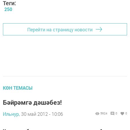
Теги:
250
Перейти на страницу новости
КӨН ТЕМАСЫ
Бәйрәмгә дәшәбез!
Ильнур,
30 май 2012 - 10:06
5624
0
0