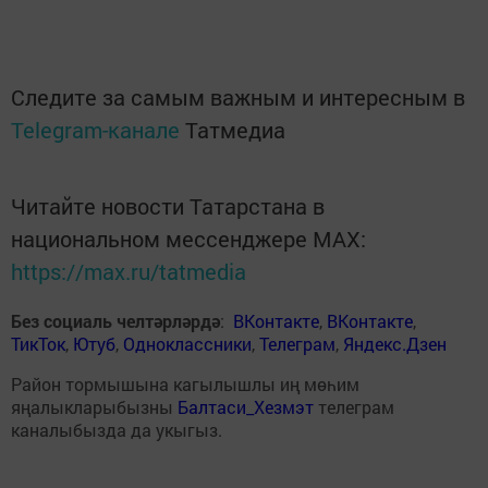
Следите за самым важным и интересным в
Telegram-канале
Татмедиа
Читайте новости Татарстана в
национальном мессенджере MАХ:
https://max.ru/tatmedia
Без социаль челтәрләрдә
:
ВКонтакте
,
ВКонтакте
,
ТикТок
,
Ютуб
,
Одноклассники
,
Телеграм
,
Яндекс.Дзен
Район тормышына кагылышлы иң мөһим
яңалыкларыбызны
Балтаси_Хезмэт
телеграм
каналыбызда да укыгыз.