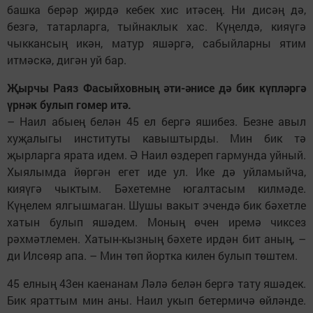
баш­ка берәр җирдә кебек хис итәсең. Ни дисәң дә,
безгә, татарларга, тыйнаклык хас. Кү­ңелдә, кияүгә
чыккан­сың икән, матур яшәргә, сабыйларны ятим
итмәскә, ди­гән уй бар.
Җырчы Раяз Фасыйхов­ның әти-әнисе дә бик күпләргә
үрнәк булып гомер итә.
– Наил абыең белән 45 ел бергә яшибез. Безне авыл
хуҗалыгы институты кавыштырды. Мин бик тә
җырларга ярата идем. Ә Наил өздереп гармунда уйный.
Хыялымда йөргән егет иде ул. Ике дә уйламыйча,
кияүгә чыктым. Бә­хетемне югалтасым килмә­де.
Күңелем ялгышмаган. Шушы вакыт эчендә бик бәхетле
хатын булып яшәдем. Моның өчен иремә чиксез
рәхмәт­лемен. Хатын-кызның бәхете ирдән бит аның, –
ди Илсөяр апа. – Мин төп йортка килен булып төштем.
45 елның 43ен каенанам Ләлә белән бергә тату яшәдек.
Бик яраттым мин аны. Наил укып бетермичә өйләнде.