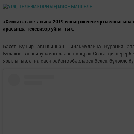
«Хезмәт» газетасына 2019 елның икенче яртыеллыгына
арасында телевизор уйнаттык.
Бәхет Куныр авылыннан Гыйльмуллина Нурания апа
Бүләкне тапшыру мизгелләрен соңрак Сезгә җиткерербе
язылыгыз, атна саен район хәбәрләрен белеп, бүләкле бу