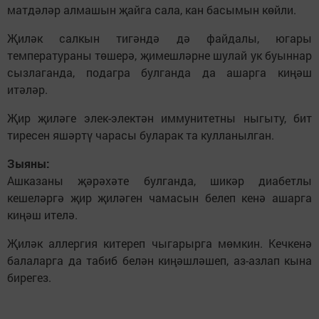
матдәләр алмашын җайга сала, кан басымын көйли.
Җиләк салкын тигәндә дә файдалы, югары
температураны төшерә, җимешләрне шулай ук буыннар
сызлаганда, подагра булганда да ашарга киңәш
итәләр.
Җир җиләге элек-электән иммунитетны ныгыту, бит
тиресен яшәртү чарасы буларак та кулланылган.
Зыяны:
Ашказаны җәрәхәте булганда, шикәр диабетлы
кешеләргә җир җиләген чамасын белеп кенә ашарга
киңәш ителә.
Җиләк аллергия китереп чыгарырга мөмкин. Кечкенә
балаларга да табиб белән киңәшләшеп, аз-азлап кына
бирегез.