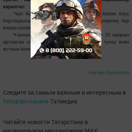
каралган:
*күп балалы гаиләләргә мәктәпкәчә белем бирү
йортларына йөрүче балалары өчен түләүләрнең бер
өлеше компенсацияләнә;
*гаиләнең җан башына айлык кереме 20 меңнән
артмаган очракта да балалар бакчасына түләү өчен
өстәмә компенсация каралган.
Гөлгенә Шиһапова
Следите за самым важным и интересным в
Telegram-канале
Татмедиа
Читайте новости Татарстана в
национальном мессенджере MАХ: