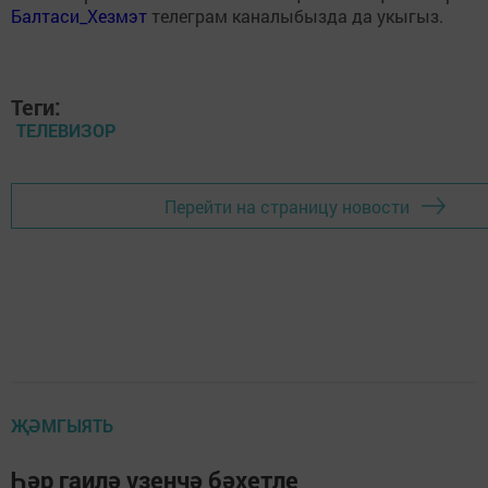
Балтаси_Хезмэт
телеграм каналыбызда да укыгыз.
Теги:
ТЕЛЕВИЗОР
Перейти на страницу новости
ҖӘМГЫЯТЬ
Һәр гаилә үзенчә бәхетле