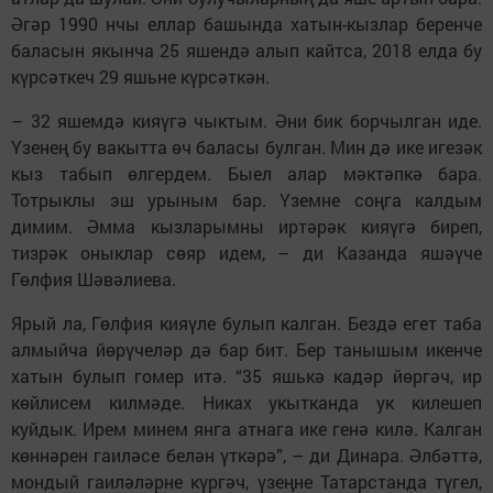
Әгәр 1990 нчы еллар башында хатын-кызлар беренче
баласын якынча 25 яшендә алып кайтса, 2018 елда бу
күр­сәткеч 29 яшьне күрсәткән.
– 32 яшемдә кияүгә чыктым. Әни бик борчылган иде.
Үзенең бу вакытта өч баласы булган. Мин дә ике игезәк
кыз табып өлгердем. Быел алар мәктәпкә бара.
Тотрыклы эш урыным бар. Үземне соңга кал­дым
димим. Әмма кызла­рым­ны иртәрәк кияүгә биреп,
тизрәк оныклар сөяр идем, – ди Казанда яшәүче
Гөлфия Шәвәлиева.
Ярый ла, Гөлфия кияүле булып калган. Бездә егет таба
алмыйча йөрүчеләр дә бар бит. Бер танышым икенче
хатын булып гомер итә. “35 яшь­кә кадәр йөргәч, ир
көйлисем килмәде. Никах укытканда ук килешеп
куйдык. Ирем минем янга атнага ике генә килә. Калган
көннәрен гаиләсе бе­лән үткәрә”, – ди Динара. Әл­бәттә,
мондый гаиләләрне күр­гәч, үзең­не Татарстанда тү­г­ел,