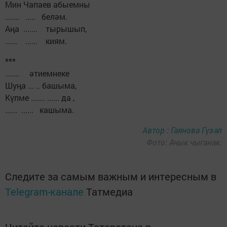
Мин Чапаев абыемны
....... ..... беләм.
Аңа ....... тырышып,
...... ...... киям.
***
....... әтиемнеке
Шуңа ... .. башыма,
Күпме ....... ...... да ,
...... ...... кашыма.
Автор : Гаянова Гүзәл
Фото: Ачык чыганак.
Следите за самым важным и интересным в
Telegram-канале
Татмедиа