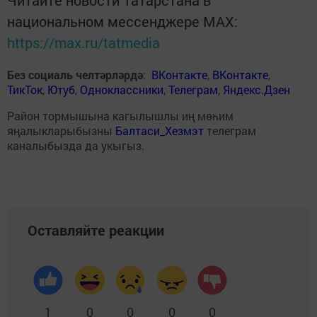
Читайте новости Татарстана в
национальном мессенджере MАХ:
https://max.ru/tatmedia
Без социаль челтәрләрдә
:
ВКонтакте
,
ВКонтакте
,
ТикТок
,
Ютуб
,
Одноклассники
,
Телеграм
,
Яндекс.Дзен
Район тормышына кагылышлы иң мөһим
яңалыкларыбызны
Балтаси_Хезмэт
телеграм
каналыбызда да укыгыз.
Оставляйте реакции
1
0
0
0
0