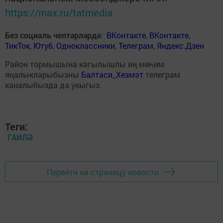
https://max.ru/tatmedia
Без социаль челтәрләрдә
:
ВКонтакте
,
ВКонтакте
,
ТикТок
,
Ютуб
,
Одноклассники
,
Телеграм
,
Яндекс.Дзен
Район тормышына кагылышлы иң мөһим
яңалыкларыбызны
Балтаси_Хезмэт
телеграм
каналыбызда да укыгыз.
Теги:
ГАИЛӘ
Перейти на страницу новости