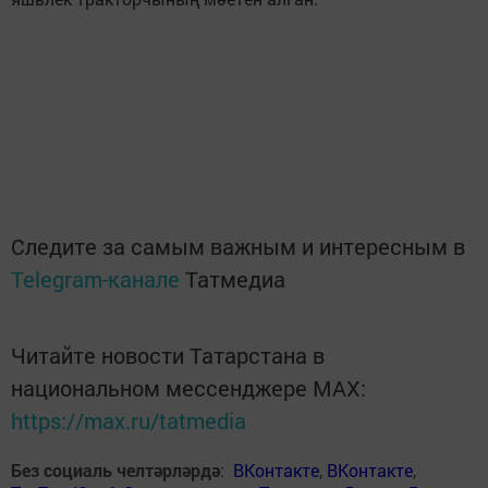
Следите за самым важным и интересным в
Telegram-канале
Татмедиа
Читайте новости Татарстана в
национальном мессенджере MАХ:
https://max.ru/tatmedia
Без социаль челтәрләрдә
:
ВКонтакте
,
ВКонтакте
,