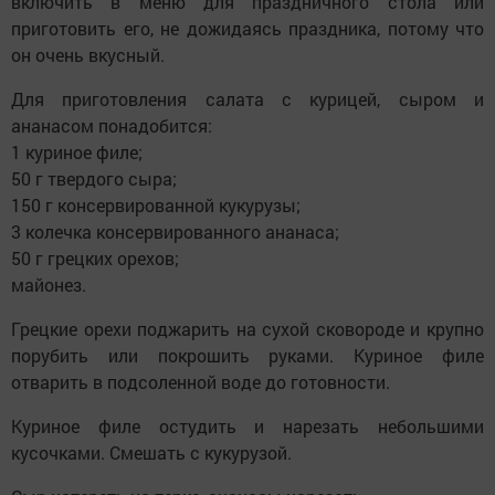
включить в меню для праздничного стола или
приготовить его, не дожидаясь праздника, потому что
он очень вкусный.
Для приготовления салата с курицей, сыром и
ананасом понадобится:
1 куриное филе;
50 г твердого сыра;
150 г консервированной кукурузы;
3 колечка консервированного ананаса;
50 г грецких орехов;
майонез.
Грецкие орехи поджарить на сухой сковороде и крупно
порубить или покрошить руками. Куриное филе
отварить в подсоленной воде до готовности.
Куриное филе остудить и нарезать небольшими
кусочками. Смешать с кукурузой.