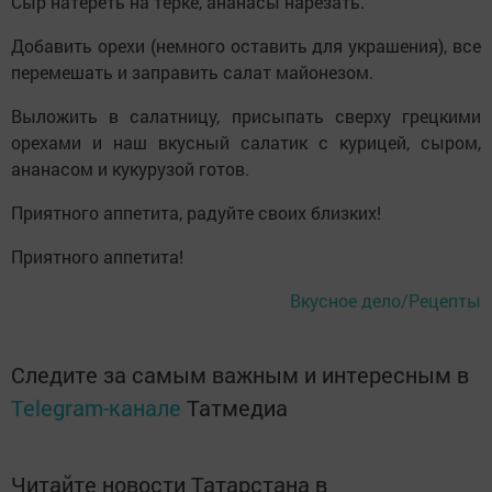
Сыр натереть на терке, ананасы нарезать.
Добавить орехи (немного оставить для украшения), все
перемешать и заправить салат майонезом.
Выложить в салатницу, присыпать сверху грецкими
орехами и наш вкусный салатик с курицей, сыром,
ананасом и кукурузой готов.
Приятного аппетита, радуйте своих близких!
Приятного аппетита!
Вкусное дело/Рецепты
Следите за самым важным и интересным в
Telegram-канале
Татмедиа
Читайте новости Татарстана в