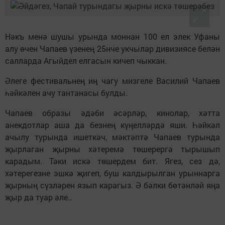
Нәкъ менә шушы урында моннан 100 ел элек Уфаны
алу өчен Чапаев үзенең 25нче укчылар дивизиясе белән
салларда Агыйдел елгасын кичеп чыккан.
Әлеге фестивальнең иң чагу мизгеле Василий Чапаев
һәйкәлен ачу тантанасы булды.
Чапаев образы әдәби әсәрләр, кинолар, хәтта
анекдотлар аша да безнең күңелләрдә яши. Һәйкәл
ачылу турында ишеткәч, мәктәптә Чапаев турында
җырлаган җырны хәтеремә төшерергә тырышып
карадым. Тәки искә төшердем бит. Ягез, сез дә,
хәтерегезне эшкә җигеп, буш калдырылган урыннарга
җырның сүзләрен язып карагыз. Ә бәлки бөтәнләй яңа
җыр да туар әле..