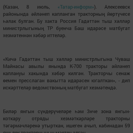
(Казан, 8 июль,
«Татар-информ»
). Алексеевск
районында әйләнеп капланган тракторның йөртүчесе
һәлак булган. Бу хакта Россия Гадәттән тыш хәлләр
министрлыгының ТР буенча Баш идарәсе матбугат
хезмәтеннән хәбәр иттеләр.
«Кичә Гадәттән тыш хәлләр министрлыгына Чуваш
Майнасы авылы янында К-700 тракторы әйләнеп
каплануы хакында хәбәр килгән. Тракторчы сенаж
өемен пресслаган вакытта идарәсен югалткан», - дип
искәрттеләр ведомствоның матбугат хезмәтендә.
Биләр янгын сүндерүчеләре һәм 3нче зона янгын-
коткару отряды хезмәткәрләре тракторны
тәгәрмәчләренә утырткан, ишеген ачып, кабинадан 59
яшьлек тракторчының мәетен алган.