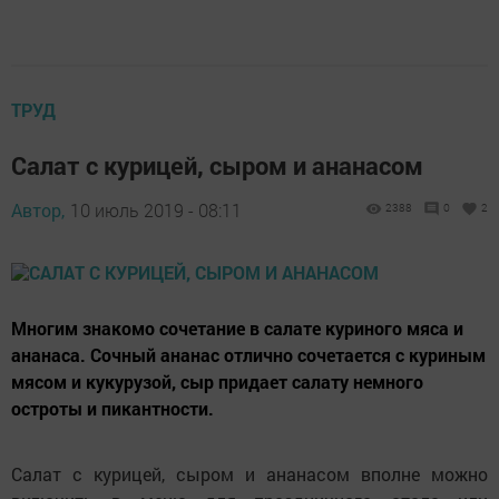
ТРУД
Салат с курицей, сыром и ананасом
Автор,
10 июль 2019 - 08:11
2388
0
2
Многим знакомо сочетание в салате куриного мяса и
ананаса. Сочный ананас отлично сочетается с куриным
мясом и кукурузой, сыр придает салату немного
остроты и пикантности.
Салат с курицей, сыром и ананасом вполне можно