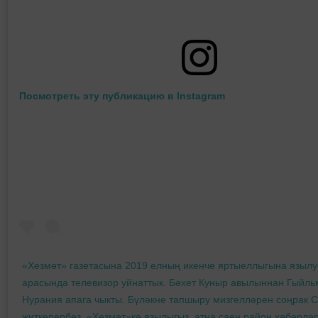
Посмотреть эту публикацию в Instagram
«Хезмәт» газетасына 2019 елның икенче яртыеллыгына языл
арасында телевизор уйнаттык. Бәхет Куныр авылыннан Гыйл
Нурания апага чыкты. Бүләкне тапшыру мизгелләрен соңрак С
җиткерербез. «Хезмәт»кә язылыгыз, атна саен район хәбәрлә