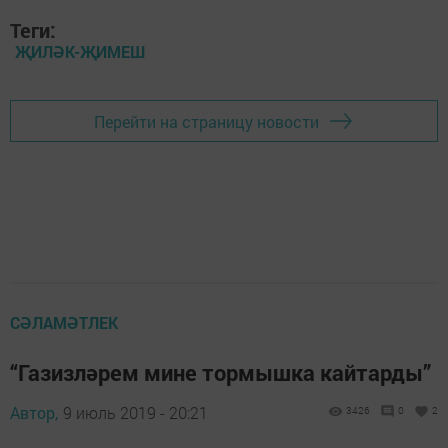
Теги:
ҖИЛӘК-ҖИМЕШ
Перейти на страницу новости
СӘЛАМӘТЛЕК
“Газизләрем мине тормышка кайтарды”
Автор,
9 июль 2019 - 20:21
3426
0
2