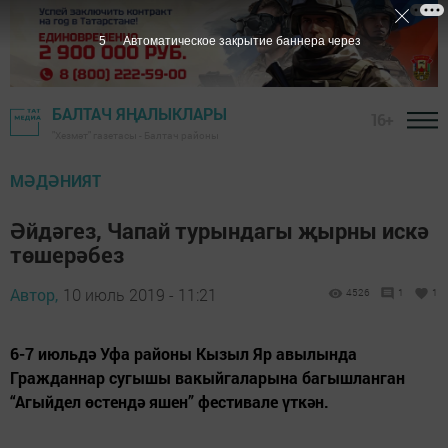
4
Автоматическое закрытие баннера через
БАЛТАЧ ЯҢАЛЫКЛАРЫ
16+
"Хезмәт" газетасы - Балтач районы
МӘДӘНИЯТ
Әйдәгез, Чапай турындагы җырны искә
төшерәбез
Автор,
10 июль 2019 - 11:21
4526
1
1
6-7 июльдә Уфа районы Кызыл Яр авылында
Гражданнар сугышы вакыйгаларына багышланган
“Агыйдел өстендә яшен” фестивале үткән.