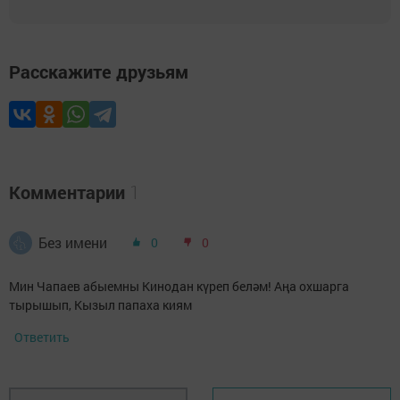
Расскажите друзьям
Комментарии
1
Без имени
0
0
Мин Чапаев абыемны Кинодан күреп беләм! Аңа охшарга
тырышып, Кызыл папаха киям
Ответить