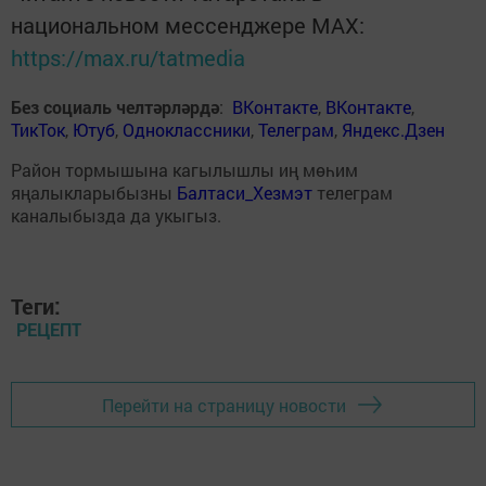
национальном мессенджере MАХ:
https://max.ru/tatmedia
Без социаль челтәрләрдә
:
ВКонтакте
,
ВКонтакте
,
ТикТок
,
Ютуб
,
Одноклассники
,
Телеграм
,
Яндекс.Дзен
Район тормышына кагылышлы иң мөһим
яңалыкларыбызны
Балтаси_Хезмэт
телеграм
каналыбызда да укыгыз.
Теги:
РЕЦЕПТ
Перейти на страницу новости