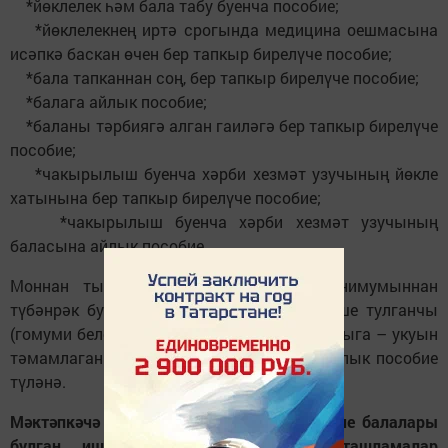
*йөклелек һәм бала табу буенча пособие;
*йөклелекнең иртә срогында медицина оешмасына
исәпкә баскан өчен бер тапкыр бирелүче пособие;
*бала тапканнан соң, бер тапкыр бирелүче пособие;
*балага айлык пособие;
*баланы тәрбиягә алган гаиләгә бер тапкыр бирелүче
пособие;
*чакырылыш буенча хәрби хезмәт узучының йөкле
хатынына бер тапкыр бирелүче пособие;
*чакырылыш буенча хәрби хезмәт узучының
баласына айлык пособие.
Моннан тыш, айлык кереме яшәү минимумыннан
түбәнрәк булган гаиләләргә балага 16 яше тулганчы
(гомуми белем бирү учреждениесендә укучыга – укуын
тәмамлаганчы, ләкин 18 яшенә кадәр), айлык пособие
түләнә.
Мәктәпкәчә белем бирү йортларына йөрүче балалары
булган ишле гаиләләргә түбәндәге ташламалар