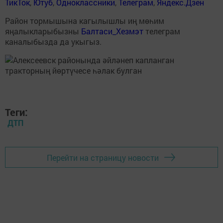
ТикТок
,
Ютуб
,
Одноклассники
,
Телеграм
,
Яндекс.Дзен
Район тормышына кагылышлы иң мөһим
яңалыкларыбызны
Балтаси_Хезмэт
телеграм
каналыбызда да укыгыз.
Теги:
ДТП
Перейти на страницу новости