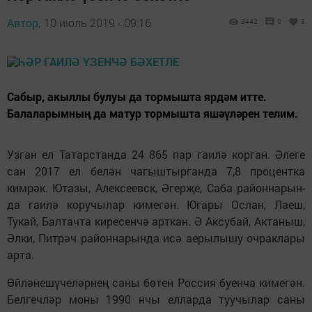
Автор,
10 июль 2019 - 09:16
3442
0
3
Сабыр, акыллы булуы да тормышта ярдәм итте.
Балаларымның да матур тормышта яшәүләрен телим.
Узган ел Татарстанда 24 865 пар гаилә корган. Әлеге
сан 2017 ел белән чагыштырганда 7,8 процентка
кимрәк. Ютазы, Алек­сеевск, Әгерҗе, Саба районнарын­
да гаи­лә коручылар кимегән. Югары Ос­лан, Лаеш,
Тукай, Балтачта киресенчә арткан. Ә Аксубай, Актаныш,
Әлки, Пит­рәч районнарында исә аерылышу очраклары
арта.
Өйләнешүчеләрнең саны бөтен Россия буенча кимегән.
Белгечләр моны 1990 нчы елларда туучылар саны