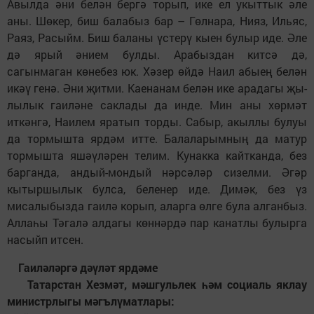
Авылда әни белән бергә торып, ике ел укыттык әле
аны. Шөкер, биш балабыз бар – Гөлнара, Нияз, Ильяс,
Раяз, Расыйм. Биш баланы үстерү кыен булыр иде. Әле
дә ярый әнием булды. Арабыздан кит­сә дә,
сагынмаган көнебез юк. Хәзер өйдә Наил абыең белән
икәү генә. Әни җитми. Каенанам белән ике арадагы җы­
лылык гаиләне саклады да инде. Мин аны хөрмәт
иткәнгә, Наилем яратып торды. Сабыр, акыллы булуы
да тормышта ярдәм итте. Балаларымның да матур
тормышта яшәүләрен телим. Кунакка кайтканда, без
барганда, андый-мондый нәр­сә­ләр сизелми. Әгәр
кытыршылык булса, беленер иде. Димәк, без үз
мисалыбызда гаилә корып, аларга өлге була алганбыз.
Аллаһы Тәгалә алдагы көннәрдә пар канатлы булырга
насыйп итсен.
Гаиләләргә дәүләт ярдәме
Татарстан Хезмәт, мәшгульлек һәм социаль яклау
министрлыгы мәгълүмат­лары: