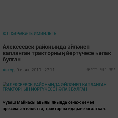
ЮЛ ХӘРӘКӘТЕ ИМИНЛЕГЕ
Алексеевск районында әйләнеп
капланган тракторның йөртүчесе һәлак
булган
Автор,
9 июль 2019 - 22:11
3326
0
1
Чуваш Майнасы авылы янында сенаж өемен
пресслаган вакытта, тракторчы идарәне югалткан.