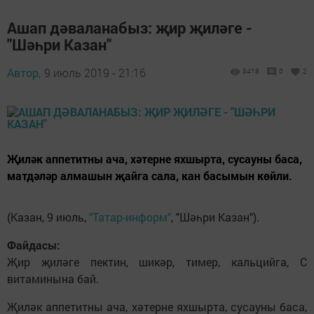
Ашап дәваланабыз: җир җиләге -
"Шәһри Казан"
Автор,
9 июль 2019 - 21:16
3418
0
2
Җиләк аппетитны ача, хәтерне яхшырта, сусауны баса,
матдәләр алмашын җайга сала, кан басымын көйли.
(Казан, 9 июль,
"Татар-информ"
, "Шәһри Казан").
Файдасы:
Җир җиләге пектин, шикәр, тимер, кальцийга, С
витаминына бай.
Җиләк аппетитны ача, хәтерне яхшырта, сусауны баса,