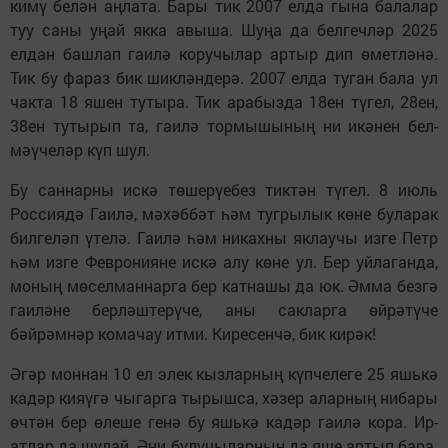
кимү бе­лән аңлата. Бары тик 2007 елда гына балалар
туу саны уңай якка авыша. Шуңа да белгеч­ләр 2025
елдан башлап гаилә коручылар артыр дип өметлә­нә.
Тик бу фараз бик шиклән­дерә. 2007 елда туган бала ул
чакта 18 яшен тутыра. Тик ара­бызда 18ен түгел, 28ен,
38ен тутырып та, гаи­лә тор­мышының ни икәнен бел­
мәүчеләр күп шул.
Бу саннарны искә төше­рүе­без тиктән түгел. 8 июль
Россиядә Гаилә, мәхәббәт һәм тугрылык көне буларак
билге­ләп үтелә. Гаилә һәм никахны яклаучы изге Петр
һәм изге Февронияне искә алу көне ул. Бер уйлаганда,
моның мөсел­маннарга бер катнашы да юк. Әмма безгә
гаиләне берләш­терүче, аны сакларга өйрәтү­че
бәйрәмнәр комачау итми. Киресенчә, бик кирәк!
Әгәр моннан 10 ел элек кыз­ларның күпчелеге 25 яшь­кә
кадәр кияүгә чыгарга тырышса, хәзер аларның нибары
өчтән бер өлеше генә бу яшькә кадәр гаилә кора. Ир-
атлар да шулай. Әни булучы­ларның да яше артып бара.