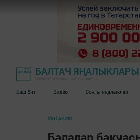
БАЛТАЧ ЯҢАЛЫКЛАРЫ
"Хезмәт" газетасы - Балтач районы
Баш бит
Видео
Соңгы яңалыклар
МӘГАРИФ
Балалар бакчас