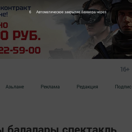
5
Автоматическое закрытие баннера через
16+
Азьлане
Реклама
Редакция
Подпис
ы балалары спектакль