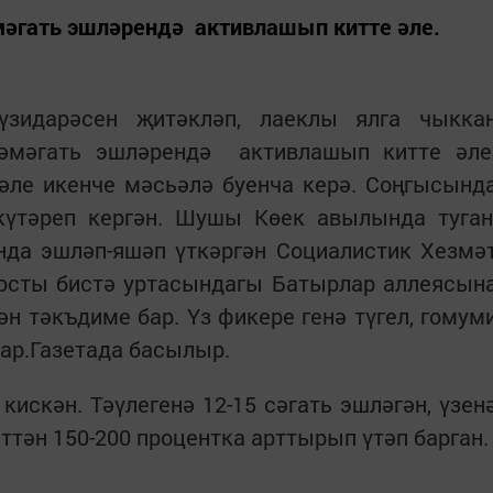
әгать эшләрендә активлашып китте әле.
үзидарәсен җитәкләп, лаеклы ялга чыкка
әмәгать эшләрендә активлашып китте әле
 әле икенче мәсьәлә буенча керә. Соңгысынд
үтәреп кергән. Шушы Көек авылында туган
нда эшләп-яшәп үткәргән Социалистик Хезмә
юсты бистә уртасындагы Батырлар аллеясын
ән тәкъдиме бар. Үз фикере генә түгел, гомум
бар.Газетада басылыр.
кискән. Тәүлегенә 12-15 сәгать эшләгән, үзен
ттән 150-200 процентка арттырып үтәп барган