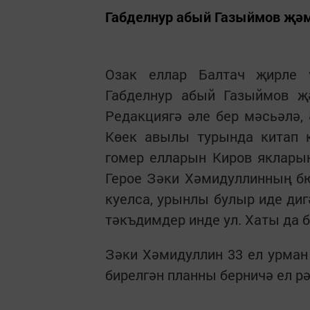
Габделнур абый Газыймов җәм
Озак еллар Балтач җирле 
Габделнур абый Газыймов җ
Редакциягә әле бер мәсьәлә,
Көек авылы турында китап к
гомер елларын Киров яклары
Герое Зәки Хәмидуллинның б
куелса, урынлы булыр иде диг
тәкъдимдер инде ул. Хаты да 
Зәки Хәмидуллин 33 ел урман 
бирелгән планны берничә ел рә