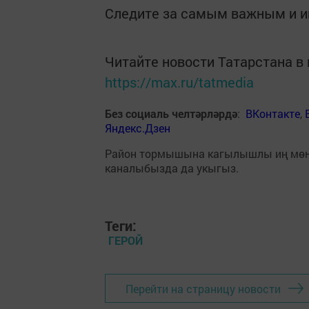
Следите за самым важным и 
Читайте новости Татарстана 
https://max.ru/tatmedia
Без социаль челтәрләрдә
:
ВКонтакте
,
Яндекс.Дзен
Район тормышына кагылышлы иң мө
каналыбызда да укыгыз.
Теги:
ГЕРОЙ
Перейти на страницу новости