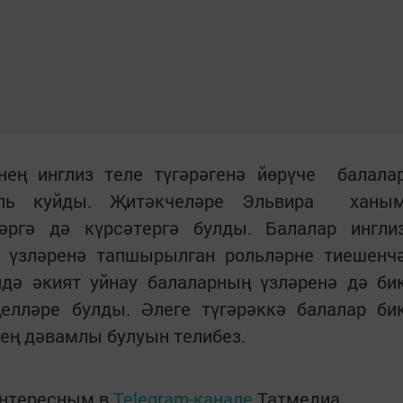
ең инглиз теле түгәрәгенә йөрүче балала
кль куйды. Җитәкчеләре Эльвира ханы
ләргә дә күрсәтергә булды. Балалар ингли
, үзләренә тапшырылган рольләрне тиешенч
дә әкият уйнау балаларның үзләренә дә би
ңелләре булды. Әлеге түгәрәккә балалар би
нең дәвамлы булуын телибез.
интересным в
Telegram-канале
Татмедиа