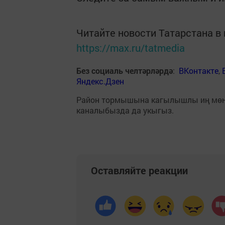
Читайте новости Татарстана 
https://max.ru/tatmedia
Без социаль челтәрләрдә
:
ВКонтакте
,
Яндекс.Дзен
Район тормышына кагылышлы иң мө
каналыбызда да укыгыз.
Оставляйте реакции