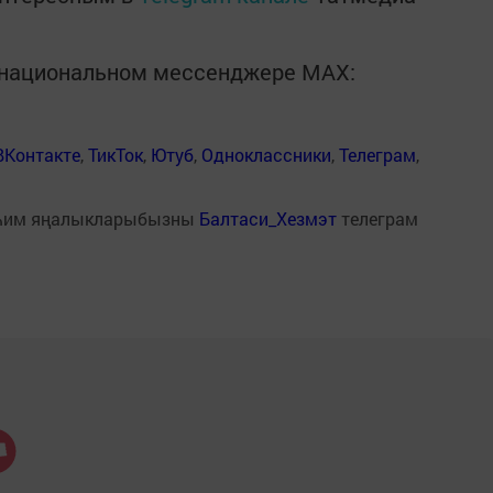
в национальном мессенджере MАХ:
ВКонтакте
,
ТикТок
,
Ютуб
,
Одноклассники
,
Телеграм
,
һим яңалыкларыбызны
Балтаси_Хезмэт
телеграм