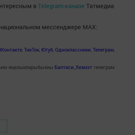
интересным в
Telegram-канале
Татмедиа
в национальном мессенджере MАХ:
ВКонтакте
,
ТикТок
,
Ютуб
,
Одноклассники
,
Телеграм
,
һим яңалыкларыбызны
Балтаси_Хезмэт
телеграм