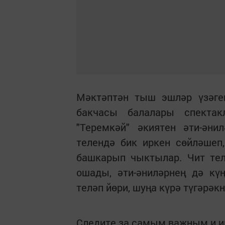
Мәктәптән тыш эшләр үзәген
бакчасы балалары спекта
"Теремкәй" әкиятен әти-әни
телендә бик иркен сөйләшеп
башкарып чыктылар. Чит тел
ошады, әти-әниләрнең дә кү
теләп йөри, шуңа күрә түгәрәк
Следите за самым важным и 