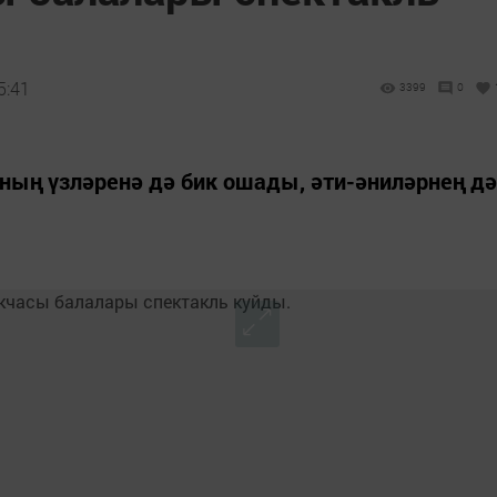
5:41
3399
0
рның үзләренә дә бик ошады, әти-әниләрнең дә