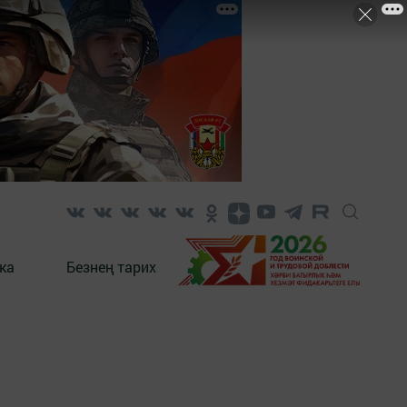
ка
Безнең тарих