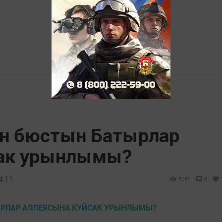
ин бюстын Батырлар
сак урынлымы?
4:11
3291
0