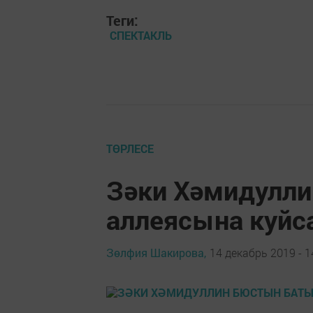
Теги:
СПЕКТАКЛЬ
ТӨРЛЕСЕ
Зәки Хәмидулл
аллеясына куй
Зөлфия Шакирова,
14 декабрь 2019 - 1