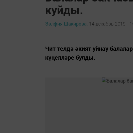
куйды.
Зөлфия Шакирова,
14 декабрь 2019 - 1
Чит телдә әкият уйнау балала
күңелләре булды.