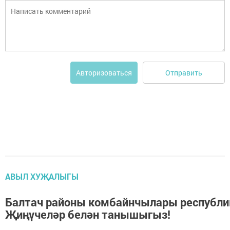
Отправить
Авторизоваться
АВЫЛ ХУҖАЛЫГЫ
Балтач районы комбайнчылары республи
Җиңүчеләр белән танышыгыз!