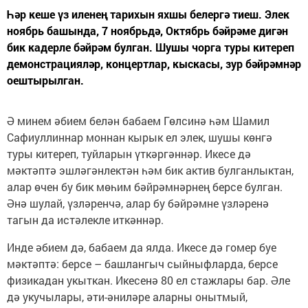
Һәр кеше үз иленең тарихын яхшы белергә тиеш. Элек
ноябрь башында, 7 ноябрьдә, Октябрь бәйрәме дигән
бик кадерле бәйрәм булган. Шушы чорга туры китереп
демонстрацияләр, концертлар, кыскасы, зур бәйрәмнәр
оештырылган.
Ә минем әбием белән бабаем Гөлсинә һәм Шамил
Сафиуллиннар моннан кырык ел элек, шушы көнгә
туры китереп, туйларын үткәргәннәр. Икесе дә
мәктәптә эшләгәнлектән һәм бик актив булганлыктан,
алар өчен бу бик мөһим бәйрәмнәрнең берсе булган.
Әнә шулай, үзләренчә, алар бу бәйрәмне үзләренә
тагын да истәлекле иткәннәр.
Инде әбием дә, бабаем да ялда. Икесе дә гомер буе
мәктәптә: берсе – башлангыч сыйныфларда, берсе
физикадан укыткан. Икесенә 80 ел стажлары бар. Әле
дә укучылары, әти-әниләре аларны онытмый,