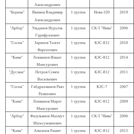
Александрович
"Борнак"
Якимов Владимир
1 группа
Нова-320
2019
Александрович
"Арбор"
Ульданов Нурулла
1 группа
СК-5 "Нива"
2006
Гарифуллович
"Сосна"
Зарипов Талгат
1 группа
КЗС-812
2010
Фаргатович
"Кама"
Локманов Илшат
1 группа
КЗС-812
2014
Мансурович
"Дуслык"
Петров Семен
1 группа
КЗС-812
2011
Васильевич
"Сосна"
Габдрахманов Раяз
1 группа
КЗС-7
2007
Разяпович
"Кама"
Локманов Марат
1 группа
КЗС-812
2009
Мансурович
"Арбор"
Фазульянов Махмут
1 группа
СК-5 "Нива"
2006
Магьсумзянович
"Кама"
Альтапов Рашит
1 группа
КЗС-812
2015