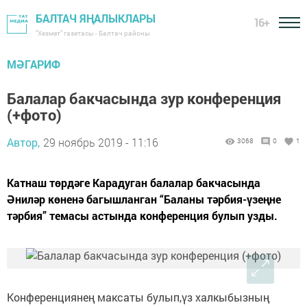
БАЛТАЧ ЯҢАЛЫКЛАРЫ
16+
"Хезмәт" газетасы - Балтач районы
МӘГАРИФ
Балалар бакчасында зур конференция
(+фото)
Автор,
29 ноябрь 2019 - 11:16
3068
0
1
Катнаш төрдәге Карадуган балалар бакчасында
Әниләр көненә багышланган “Баланы тәрбия-үзеңне
тәрбия” темасы астында конференция булып узды.
Конференциянең максаты булып,үз халкыбызның