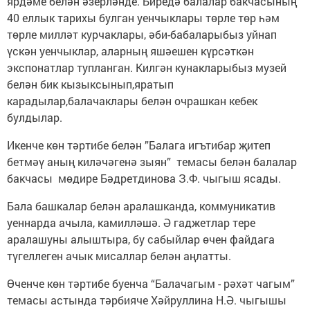
ярдәме белән әзерләнде. Биредә балалар бакчасының
40 еллык тарихы булган уенчыклары төрле төр һәм
төрле милләт курчаклары, әби-бабаларыбыз уйнап
үскән уенчыклар, аларның яшәешен күрсәткән
экспонатлар тупланган. Килгән кунакларыбыз музей
белән бик кызыксынып,яратып
карадылар,балачаклары белән очрашкан кебек
булдылар.
Икенче көн тәртибе белән ”Балага игътибар җитеп
бетмәү аның киләчәгенә зыян” темасы белән балалар
бакчасы мөдире Бәдретдинова З.Ф. чыгыш ясады.
Бала башкалар белән аралашканда, коммуникатив
уеннарда ачыла, камилләшә. Ә гаджетлар тере
аралашуны алыштыра, бу сабыйлар өчен файдага
түгеллеген ачык мисаллар белән аңлатты.
Өченче көн тәртибе буенча “Балачагым - рәхәт чагым”
темасы астында тәрбияче Хәйруллина Н.Ә. чыгышы