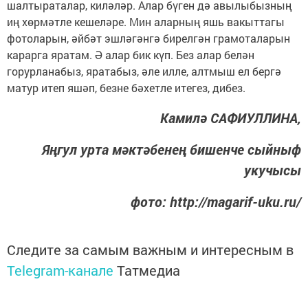
шалтыраталар, киләләр. Алар бүген дә авылыбызның
иң хөрмәтле кешеләре. Мин аларның яшь вакыттагы
фотоларын, әйбәт эшләгәнгә бирелгән грамоталарын
карарга яратам. Ә алар бик күп. Без алар белән
горурланабыз, яратабыз, әле илле, алтмыш ел бергә
матур итеп яшәп, безне бәхетле итегез, дибез.
Камилә САФИУЛЛИНА,
Яңгул урта мәктәбенең бишенче сыйныф
укучысы
фото: http://magarif-uku.ru/
Следите за самым важным и интересным в
Telegram-канале
Татмедиа