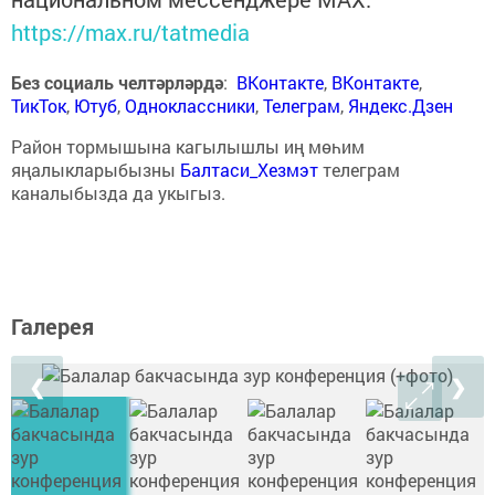
https://max.ru/tatmedia
Без социаль челтәрләрдә
:
ВКонтакте
,
ВКонтакте
,
ТикТок
,
Ютуб
,
Одноклассники
,
Телеграм
,
Яндекс.Дзен
Район тормышына кагылышлы иң мөһим
яңалыкларыбызны
Балтаси_Хезмэт
телеграм
каналыбызда да укыгыз.
Галерея
❮
❯