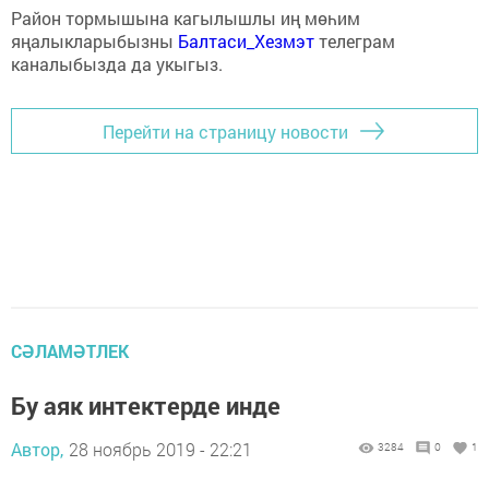
Район тормышына кагылышлы иң мөһим
яңалыкларыбызны
Балтаси_Хезмэт
телеграм
каналыбызда да укыгыз.
Перейти на страницу новости
СӘЛАМӘТЛЕК
Бу аяк интектерде инде
Автор,
28 ноябрь 2019 - 22:21
3284
0
1