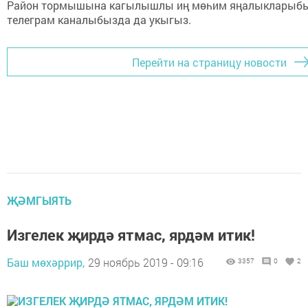
Район тормышына кагылышлы иң мөһим яңалыкларыб
телеграм каналыбызда да укыгыз.
Перейти на страницу новости
ҖӘМГЫЯТЬ
Изгелек җирдә ятмас, ярдәм итик!
Баш мөхәррир,
29 ноябрь 2019 - 09:16
3357
0
2