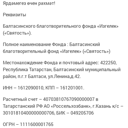
Ярдәмегез өчен рәхмәт!
Реквизиты
Балтасинского благотворительного фонда «Изгелек»
(«Святость»).
Полное наименование Фонда : Балтасинский
благотворительный фонд «Изгелек» («Святость»)
Местонахождение Фонда и почтовый адрес: 422250,
Республика Татарстан, Балтасинский муниципальный
район, п.г.т Балтаси, ул.Ленина,д.42.
ИНН – 1612090010, КПП – 161201001.
Расчетный счет – 40703810767090000007 в
Татарстанский РФ АО «Россельхозбанк», г.Казань к/с –
30101810400000000706, БИК – 049205706
ОГРН – 1111600001765