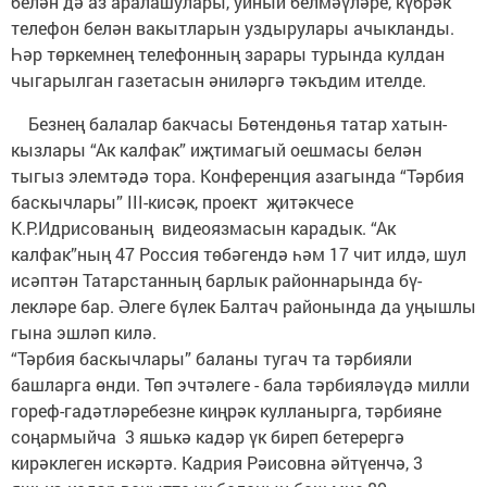
белән дә аз аралашулары, уйный белмәүләре, күбрәк
телефон белән вакытларын уздырулары ачыкланды.
Һәр төркемнең телефонның зарары турында кулдан
чыгарылган газетасын әниләргә тәкъдим ителде.
Безнең балалар бакчасы Бөтендөнья татар хатын-
кызлары “Ак калфак” иҗтимагый оешмасы белән
тыгыз элемтәдә тора. Конференция азагында “Тәрбия
баскычлары” III-кисәк, проект җитәкчесе
К.Р.Идрисованың видеоязмасын карадык. “Ак
калфак”ның 47 Рос­сия төбәгендә һәм 17 чит ил­дә, шул
исәптән Татарстанның бар­лык районнарында бү­
лекләре бар. Әлеге бүлек Балтач районында да уңышлы
гына эшләп килә.
“Тәрбия баскычлары” баланы тугач та тәрбияли
башларга өнди. Төп эчтәлеге - бала тәрбия­ләүдә милли
гореф-гадәтләребезне киңрәк кулланырга, тәрбияне
соңармыйча 3 яшькә кадәр үк биреп бетерергә
кирәклеген искәртә. Кадрия Рәисовна әйтүенчә, 3