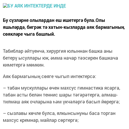
Бу сүзләрне олылардан еш ишетергә була.Олы
яшьләрдә, бигрәк тә хатын-кызларда аяк бармагыныӊ
сөякләре чыга башлый.
Табиблар әйтүенчә, хирургия юлыннан башка аны
бетерү ысуллары юк, әмма начар тәэсирен башкача
киметергә мөмкин.
Аяк бармагының сөяге чыгып интектерсә:
– табан мускуллары өчен махсус гимнастика ясарга,
табан асты белән теннис шары тәгәрәтергә, алмаш-
тилмәш аяк очларына һәм үкчәләргә басып йөрергә;
– сызлавы көчле булса, ялкынсынуны баса торган
махсус кремнар, майлар сөртергә;