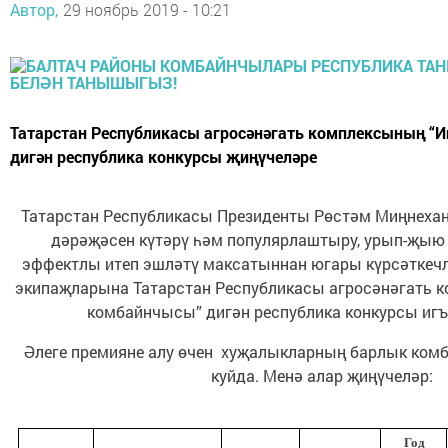
Автор,
29 ноябрь 2019 - 10:21
Татарстан Республикасы агросәнәгать комплексының “
дигән республика конкурсы җиңүчеләре
Татарстан Республикасы Президенты Рөстәм Миңнеха
дәрәҗәсен күтәрү һәм популярлаштыру, урып-җыю
эффектлы итеп эшләтү максатыннан югары күрсәткеч
экипаҗларына Татарстан Республикасы агросәнәгать 
комбайнчысы” дигән республика конкурсы игъл
Әлеге премияне алу өчен хуҗалыкларның барлык комб
куйда. Менә алар җиңүчеләр:
Год