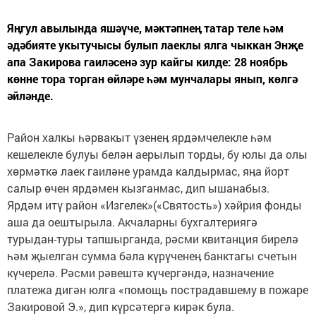
Яӊгул авылында яшәүче, мәктәпнеӊ татар теле һәм
әдәбияте укытучысы булып лаеклы ялга чыккан Энҗе
апа Закирова гаиләсенә зур кайгы килде: 28 ноябрь
көнне тора торган өйләре һәм мунчалары янып, көлгә
әйләнде.
Район халкы һәрвакыт үзенеӊ ярдәмчелекле һәм
кешелекле булуы белән аерылып торды, бу юлы да олы
хөрмәткә лаек гаиләне урамда калдырмас, яӊа йорт
салыр өчен ярдәмен кызганмас, дип ышанабыз.
Ярдәм итү район «Изгелек»(«Святость») хәйрия фонды
аша да оештырыла. Акчаларны бухгалтериягә
турыдан-туры тапшырганда, рәсми квитанция бирелә
һәм җыелган сумма бәла күрүченеӊ банктагы счетын
күчерелә. Рәсми рәвештә күчергәндә, назначение
платежа дигән юлга «помощь пострадавшему в пожаре
Закировой Э.», дип күрсәтергә кирәк була.