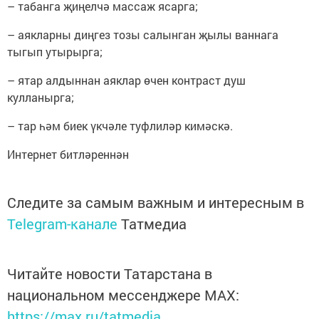
– табанга җиңелчә массаж ясарга;
– аякларны диңгез тозы салынган җылы ваннага
тыгып утырырга;
– ятар алдыннан аяклар өчен контраст душ
кулланырга;
– тар һәм биек үкчәле туфлиләр кимәскә.
Интернет битләреннән
Следите за самым важным и интересным в
Telegram-канале
Татмедиа
Читайте новости Татарстана в
национальном мессенджере MАХ:
https://max.ru/tatmedia