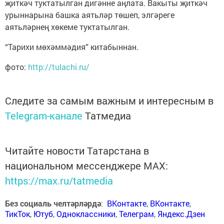
җиткәч туктатылган дигәнне аңлата. Вакыты җиткәч
урыннарына башка аятьләр төшеп, элгәреге
аятьләрнең хөкеме туктатылган.
“Тарихи мөхәммәдия” китабыннан.
фото:
http://tulachi.ru/
Следите за самым важным и интересным в
Telegram-канале
Татмедиа
Читайте новости Татарстана в
национальном мессенджере MАХ:
https://max.ru/tatmedia
Без социаль челтәрләрдә
:
ВКонтакте
,
ВКонтакте
,
ТикТок
,
Ютуб
,
Одноклассники
,
Телеграм
,
Яндекс.Дзен