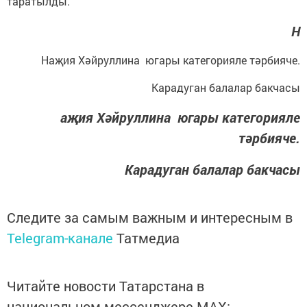
таратылды.
Н
Наҗия Хәйруллина югары категорияле тәрбияче.
Карадуган балалар бакчасы
аҗия Хәйруллина югары категорияле
тәрбияче.
Карадуган балалар бакчасы
Следите за самым важным и интересным в
Telegram-канале
Татмедиа
Читайте новости Татарстана в
национальном мессенджере MАХ: