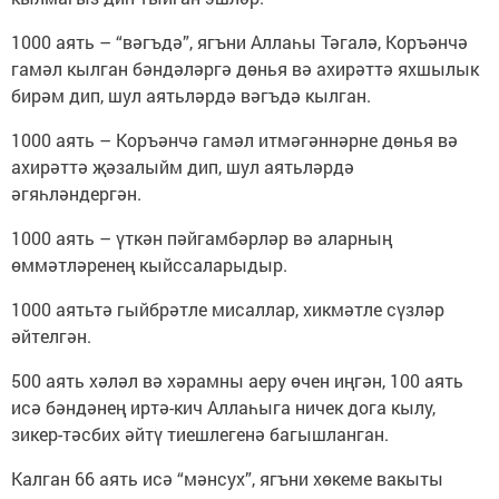
1000 аять – “вәгъдә”, ягъни Аллаһы Тәгалә, Коръәнчә
гамәл кылган бәндәләргә дөнья вә ахирәттә яхшылык
бирәм дип, шул аятьләрдә вәгъдә кылган.
1000 аять – Коръәнчә гамәл итмәгәннәрне дөнья вә
ахирәттә җәзалыйм дип, шул аятьләрдә
әгяһләндергән.
1000 аять – үткән пәйгамбәрләр вә аларның
өммәтләренең кыйссаларыдыр.
1000 аятьтә гыйбрәтле мисаллар, хикмәтле сүзләр
әйтелгән.
500 аять хәләл вә хәрамны аеру өчен иңгән, 100 аять
исә бәндәнең иртә-кич Аллаһыга ничек дога кылу,
зикер-тәсбих әйтү тиешлегенә багышланган.
Калган 66 аять исә “мәнсух”, ягъни хөкеме вакыты