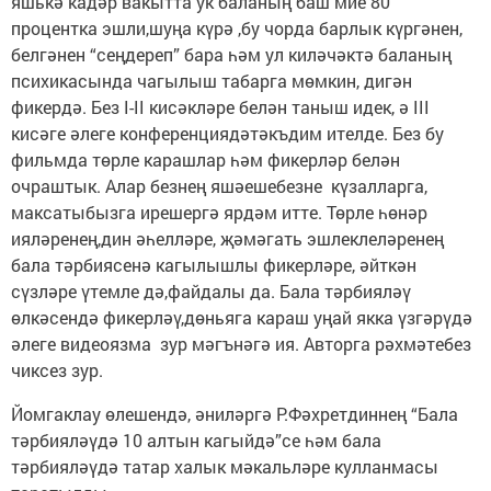
яшькә кадәр вакытта ук баланың баш мие 80
процентка эшли,шуңа күрә ,бу чорда барлык күргәнен,
белгәнен “сеңдереп” бара һәм ул киләчәктә баланың
психикасында чагылыш табарга мөмкин, дигән
фикердә. Без I-II кисәкләре белән таныш идек, ә III
кисәге әлеге конференциядәтәкъдим ителде. Без бу
фильмда төрле карашлар һәм фикерләр белән
очраштык. Алар безнең яшәешебезне күзалларга,
максатыбызга ирешергә ярдәм итте. Төрле һөнәр
ияләренең,дин әһелләре, җәмәгать эшлеклеләренең
бала тәрбиясенә кагылышлы фикерләре, әйткән
сүзләре үтемле дә,файдалы да. Бала тәрбияләү
өлкәсендә фикерләү,дөньяга караш уңай якка үзгәрүдә
әлеге видеоязма зур мәгънәгә ия. Авторга рәхмәтебез
чиксез зур.
Йомгаклау өлешендә, әниләргә Р.Фәхретдиннең “Бала
тәрбияләүдә 10 алтын кагыйдә”се һәм бала
тәрбияләүдә татар халык мәкальләре кулланмасы