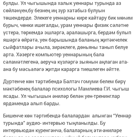
булды. Ул чыгышында халык уеннары турында аз
сөйләнүен,бу безнең иң зур хатабыз булуын
төшендерде. Элекеге уеннарны кире кайтару бик мөһим
бурыч, чөнки ишегалды, урам уеннары физик сәләтне
үстерә, төркемдә эшләргә, аралашырга, бердәм булып
яшәргә өйрәтә, уен барышында баланың җитәкчелек
сыйфатлары ачыла, зирәклеге, дөньяны танып белүе
арта. Хәзерге компьютер уеннарының бала
сәламәтлегенә, аеруча күзләргә зыянын аңлаган ата-
ана бу мәсьәләгә җитди карарга тиешлеген әйтте.
Дүртенче көн тәртибендә Балтач гомуми белем бирү
мәктәбенең балалар психологы Мамлиева Г.И. чыгыш
ясады. Ул чыгышын әниләр белән уен-тренинглар
ярдәмендә алып барды.
Бишенче көн тәртибендә балалардан алынган “Уеннар
турында” аудио- интервью тыңланылды. Бу
интервьюдан күренгәнчә, балаларның әти-әниләре