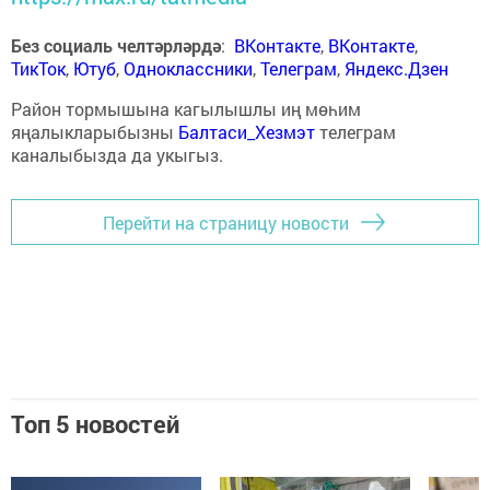
Без социаль челтәрләрдә
:
ВКонтакте
,
ВКонтакте
,
ТикТок
,
Ютуб
,
Одноклассники
,
Телеграм
,
Яндекс.Дзен
Район тормышына кагылышлы иң мөһим
яңалыкларыбызны
Балтаси_Хезмэт
телеграм
каналыбызда да укыгыз.
Перейти на страницу новости
Топ 5 новостей