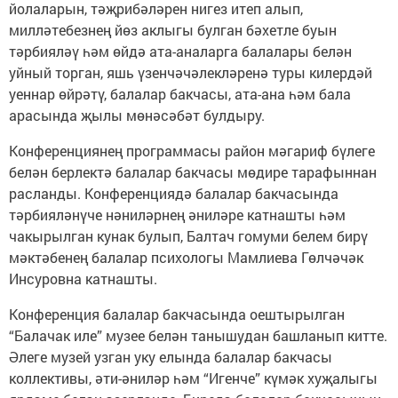
йолаларын, тәҗрибәләрен нигез итеп алып,
милләтебезнең йөз аклыгы булган бәхетле буын
тәрбияләү һәм өйдә ата-аналарга балалары белән
уйный торган, яшь үзенчәчәлекләренә туры килердәй
уеннар өйрәтү, балалар бакчасы, ата-ана һәм бала
арасында җылы мөнәсәбәт булдыру.
Конференциянең программасы район мәгариф бүлеге
белән берлектә балалар бакчасы мөдире тарафыннан
расланды. Конференциядә балалар бакчасында
тәрбияләнүче нәниләрнең әниләре катнашты һәм
чакырылган кунак булып, Балтач гомуми белем бирү
мәктәбенең балалар психологы Мамлиева Гөлчәчәк
Инсуровна катнашты.
Конференция балалар бакчасында оештырылган
“Балачак иле” музее белән танышудан башланып китте.
Әлеге музей узган уку елында балалар бакчасы
коллективы, әти-әниләр һәм “Игенче” күмәк хуҗалыгы