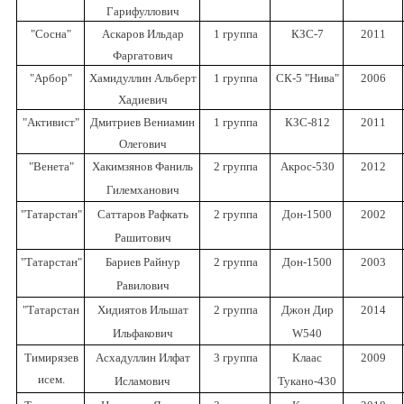
Гарифуллович
"Сосна"
Аскаров Ильдар
1 группа
КЗС-7
2011
Фаргатович
"Арбор"
Хамидуллин Альберт
1 группа
СК-5 "Нива"
2006
Хадиевич
"Активист"
Дмитриев Вениамин
1 группа
КЗС-812
2011
Олегович
"Венета"
Хакимзянов Фаниль
2 группа
Акрос-530
2012
Гилемханович
"Татарстан"
Саттаров Рафкать
2 группа
Дон-1500
2002
Рашитович
"Татарстан"
Бариев Райнур
2 группа
Дон-1500
2003
Равилович
"Татарстан
Хидиятов Ильшат
2 группа
Джон Дир
2014
Ильфакович
W540
Тимирязев
Асхадуллин Илфат
3 группа
Клаас
2009
исем.
Исламович
Тукано-430