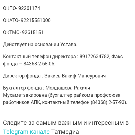
ОКПО- 92261174
ОКАТО- 92215551000
ОКТМО- 92615151
Действует на основании Устава.
Контактный телефон директора : 89172634782, Факс
фонда – 84368-2-65-06.
Директор фонда : Закиев Вакиф Мансурович
Бухгалтер фонда : Молдашева Рахиля
Мухаметзакировна (бухгалтер райкома профсоюза
работников АПК, контактный телефон (84368) 2-57-93).
Следите за самым важным и интересным в
Telegram-канале
Татмедиа