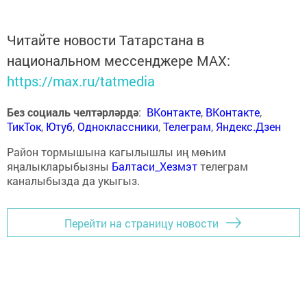
Читайте новости Татарстана в
национальном мессенджере MАХ:
https://max.ru/tatmedia
Без социаль челтәрләрдә
:
ВКонтакте
,
ВКонтакте
,
ТикТок
,
Ютуб
,
Одноклассники
,
Телеграм
,
Яндекс.Дзен
Район тормышына кагылышлы иң мөһим
яңалыкларыбызны
Балтаси_Хезмэт
телеграм
каналыбызда да укыгыз.
Перейти на страницу новости