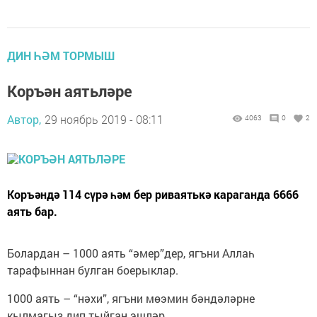
ДИН ҺӘМ ТОРМЫШ
Коръән аятьләре
Автор,
29 ноябрь 2019 - 08:11
4063
0
2
Коръәндә 114 сүрә һәм бер риваятькә караганда 6666
аять бар.
Болардан – 1000 аять “әмер”дер, ягъни Аллаһ
тарафыннан булган боерыклар.
1000 аять – “нәхи”, ягъни мөэмин бәндәләрне
кылмагыз дип тыйган эшләр.