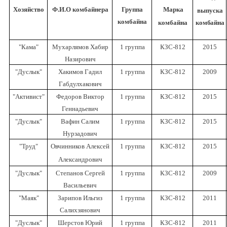
Хозяйство
Ф.И.О комбайнера
Группа
Марка
выпуска
комбайна
комбайна
комбайна
"Кама"
Мухарлямов Хабир
1 группа
КЗС-812
2015
Назирович
"Дуслык"
Хакимов Гадил
1 группа
КЗС-812
2009
Габдулхакович
"Активист"
Федоров Виктор
1 группа
КЗС-812
2015
Геннадьевич
"Дуслык"
Вафин Салим
1 группа
КЗС-812
2015
Нурзадович
"Труд"
Овчинников Алексей
1 группа
КЗС-812
2015
Александрович
"Дуслык"
Степанов Сергей
1 группа
КЗС-812
2009
Васильевич
"Маяк"
Зарипов Ильгиз
1 группа
КЗС-812
2011
Салихзянович
"Дуслык"
Шерстов Юрий
1 группа
КЗС-812
2011