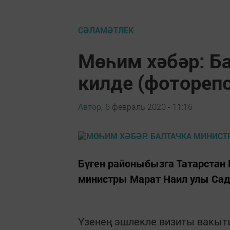
СӘЛАМӘТЛЕК
Мөһим хәбәр: Б
килде (фотореп
Автор,
6 февраль 2020 - 11:16
Бүген районыбызга Татарстан
министры Марат Наил улы Сад
Үзенең эшлекле визиты вакыт