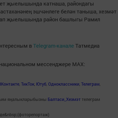
тчет җыелышында катнаша, райондагы
астаханәнең эшчәнлеге белән таныша, хезмәт
исап җыелышында район башлыгы Рамил
интересным в
Telegram-канале
Татмедиа
в национальном мессенджере MАХ:
ВКонтакте
,
ТикТок
,
Ютуб
,
Одноклассники
,
Телеграм
,
һим яңалыкларыбызны
Балтаси_Хезмэт
телеграм