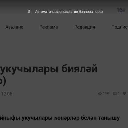
16+
5
Автоматическое закрытие баннера через
Азьлане
Реклама
Редакция
Подпис
 укучылары бияләй
о)
 12:06
3190
0
сыйныфы укучылары һөнәрләр белән танышу