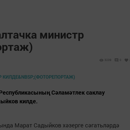
алтачка министр
ортаж)
3239
0
 Республикасының Сәламәтлек саклау
ыйков килде.
ында Марат Садыйков хәзерге сәгатьләрдә