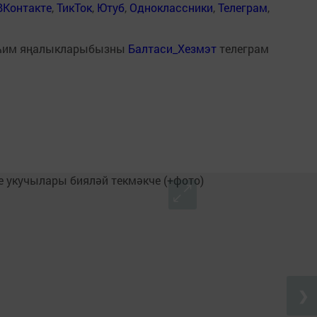
ВКонтакте
,
ТикТок
,
Ютуб
,
Одноклассники
,
Телеграм
,
һим яңалыкларыбызны
Балтаси_Хезмэт
телеграм
❯