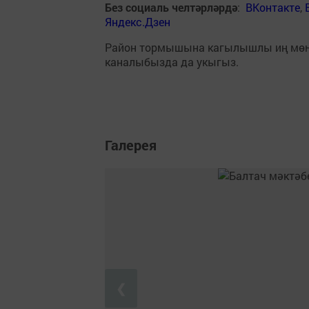
Без социаль челтәрләрдә
:
ВКонтакте
,
Яндекс.Дзен
Район тормышына кагылышлы иң мө
каналыбызда да укыгыз.
Галерея
❮