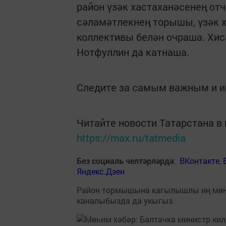
район үзәк хастаханәсенең о
сәламәтлекнең торышы, үзәк х
коллективы белән очраша. Х
Нотфуллин да катнаша.
Следите за самым важным и 
Читайте новости Татарстана 
https://max.ru/tatmedia
Без социаль челтәрләрдә
:
ВКонтакте
,
Яндекс.Дзен
Район тормышына кагылышлы иң мө
каналыбызда да укыгыз.