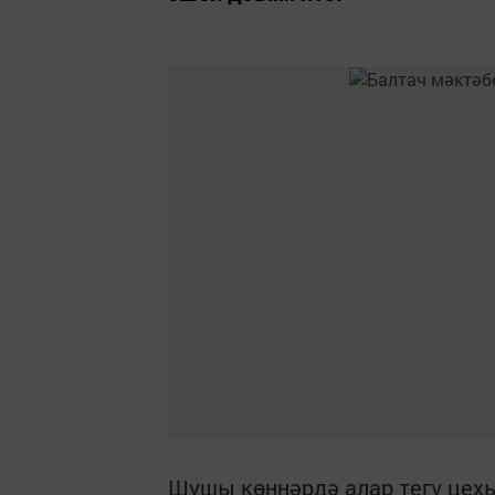
Шушы көннәрдә алар тегү цех