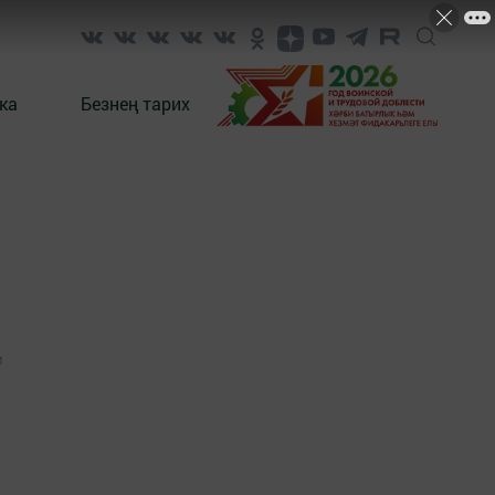
ка
Безнең тарих
1