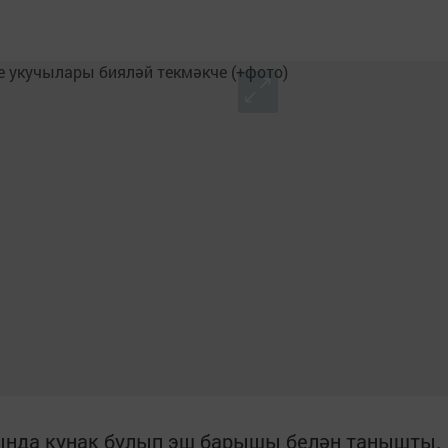
ында кунак булып эш барышы белән танышты.