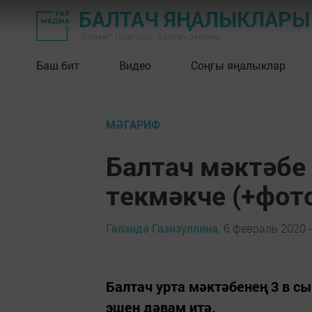
БАЛТАЧ ЯҢАЛЫКЛАРЫ
"Хезмәт" газетасы - Балтач районы
Баш бит
Видео
Соңгы яңалыклар
МӘГАРИФ
Балтач мәктәбе
текмәкче (+фот
Гөлзидә Газизуллина,
6 февраль 2020 -
Балтач урта мәктәбенең 3 в 
эшен дәвам итә.