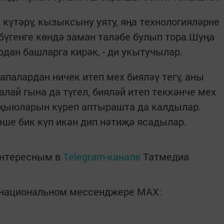
 күтәрү, кызыксыну уяту, яңа технологияләрне
бүгенге көндә заман таләбе булып тора.Шуңа
дан башларга кирәк, - ди укытучылар.
апалардан ничек итеп мех бияләү тегү, аны
алай гына да түгел, бияләй итеп теккәнче мех
җыюларын күреп аптырашта да калдылар.
 эше бик күп икән дип нәтиҗә ясадылар.
интересным в
Telegram-канале
Татмедиа
в национальном мессенджере MАХ: