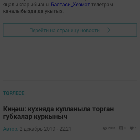
яңалыкларыбызны
Балтаси_Хезмэт
телеграм
каналыбызда да укыгыз.
Перейти на страницу новости
ТӨРЛЕСЕ
Киңәш: кухняда кулланыла торган
губкалар куркыныч
Автор,
2 декабрь 2019 - 22:21
2981
0
1