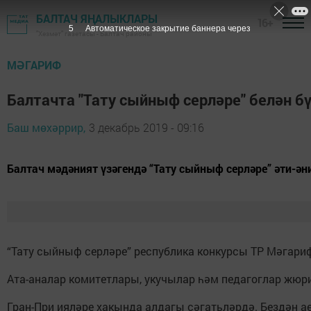
БАЛТАЧ ЯҢАЛЫКЛАРЫ
16+
4
Автоматическое закрытие баннера через
"Хезмәт" газетасы - Балтач районы
МӘГАРИФ
Балтачта "Тату сыйныф серләре" белән 
Баш мөхәррир,
3 декабрь 2019 - 09:16
Балтач мәдәният үзәгендә “Тату сыйныф серләре” әти-ә
“Тату сыйныф серләре” республика конкурсы ТР Мәгари
Ата-аналар комитетлары, укучылар һәм педагоглар жю
Гран-При ияләре хакында алдагы сәгатьләрдә. Бездән 