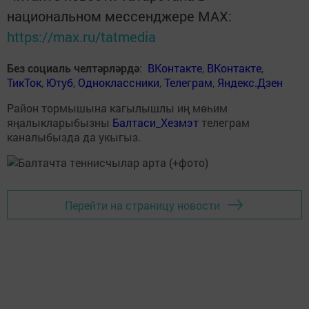
национальном мессенджере MАХ:
https://max.ru/tatmedia
Без социаль челтәрләрдә
:
ВКонтакте
,
ВКонтакте
,
ТикТок
,
Ютуб
,
Одноклассники
,
Телеграм
,
Яндекс.Дзен
Район тормышына кагылышлы иң мөһим
яңалыкларыбызны
Балтаси_Хезмэт
телеграм
каналыбызда да укыгыз.
Перейти на страницу новости