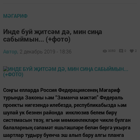
МӘГАРИФ
Инде буй җитсәм дә, мин сиңа
сабыймын... (+фото)
Автор,
2 декабрь 2019 - 18:36
3050
0
2
Соңгы елларда Россия Федерациясенең Мәгариф
турында Законы һәм “Заманча мәктәп” Федераль
проекты нигезендә илебездә, республикабызда һәм
шулай ук безнен районда инклюзив белем бирү
системасын төзү, ягъни мөмкинлекләре чикле булган
балаларның сәламәт яшьтәшләре белән бергә укырга
шартлар тудыру буенча эш алып бару алгы планга