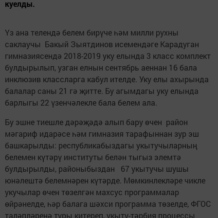
куелды.
Үз ана телендә белем бирүче һәм милли рухны
саклаучы Бакый Зыятдинов исемендәге Карадуган
гимназиясендә 2018-2019 уку елында 3 класс комплект
булдырылып, узган елнын сентябрь аеннан 16 бала
инклюзив классларга кабул ителде. Уку елы ахырында
балалар саны 21 гә җитте. Бу агымдагы уку елында
барлыгы 22 үзенчәлекле бала белем ала.
Бу эшне тиешле дәрәҗәдә алып бару өчен район
мәгариф идарәсе һәм гимназия тарафыннан зур эш
башкарылды: республикабыздагы укытучыларның
белемен күтәрү институты белән тыгыз элемтә
булдырылды, районыбыздан 67 укытучы шушы
юнәлештә белемнәрен күтәрде. Мөмкинлекләре чикле
укучылар өчен төзелгән махсус программалар
өйрәнелде, һәр балага шәхси программа төзелде, ФГОС
таләпләренә туры китереп, укыту-тәрбия процессы