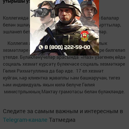
утырышы узды.
Коллегиядә ведомствалар балигъ булмаган балалар
белән эшләүнең актуаль мәсьәләләрен яктырттылар,
эшләнеп бетмәгән юнәлешләрне билгеләделәр.
Коллегия ахырында намуслы һәм күпьеллык
хезмәтләре өчен социаль өлкә хезмәткәрләре билгеләп
үтелде. Бүләкләнүчеләр арасында «Наз» үзәгенең өйдә
социаль хезмәт күрсәтү бүлекчәсе социаль хезмәткәре
Гөлия Рәхмәтуллина да бар иде. 17 ел хезмәт
куйган, һәр клиентка җаваплы һәм башкаручан, тигез
һәм индивидуаль якын килә белүче Гөлия
министрлыкның Мактау грамотасы белән бүләкләнде.
Следите за самым важным и интересным в
Telegram-канале
Татмедиа