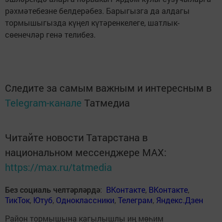
рәхмәтебезне белдерәбез. Барыгызга да алдагы
тормышыгызда күңел күтәренкелеге, шатлык-
сөенечләр генә телибез.
Следите за самым важным и интересным в
Telegram-канале
Татмедиа
Читайте новости Татарстана в
национальном мессенджере MАХ:
https://max.ru/tatmedia
Без социаль челтәрләрдә
:
ВКонтакте
,
ВКонтакте
,
ТикТок
,
Ютуб
,
Одноклассники
,
Телеграм
,
Яндекс.Дзен
Район тормышына кагылышлы иң мөһим