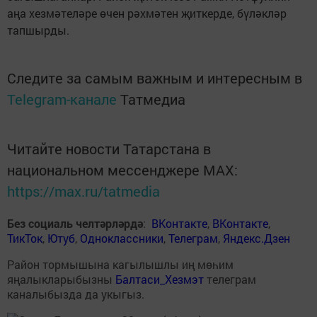
аңа хезмәтеләре өчен рәхмәтен җиткерде, бүләкләр
тапшырды.
Следите за самым важным и интересным в
Telegram-канале
Татмедиа
Читайте новости Татарстана в
национальном мессенджере MАХ:
https://max.ru/tatmedia
Без социаль челтәрләрдә
:
ВКонтакте
,
ВКонтакте
,
ТикТок
,
Ютуб
,
Одноклассники
,
Телеграм
,
Яндекс.Дзен
Район тормышына кагылышлы иң мөһим
яңалыкларыбызны
Балтаси_Хезмэт
телеграм
каналыбызда да укыгыз.