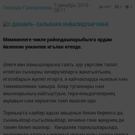
3 декабрь 2019 -
Гөлзидә Газизуллина,
3867
0
2
08:11
Мөмкинлеге чикле райондашларыбызга ярдәм
йөзеннән ункөнлек игълан ителде.
Әлеге көн язмышларына гаять зур үҗәтлек таләп
ителгән сынауны кичерүчеләргә җәмгыятьнең
игътибарын җәлеп итәргә, ә кайчакларда ныклык һәм
тәвәккәллеккә чакыра. Алар туганнары һәм
якыннарының кайгыртуын, тирә-юньдәгеләрнең
аңлавын һәм хөрмәтен тоеп яшәсен иде.
Тормышта һәрбер адым авырлык белән бирелсә дә,
сынмыйлар-сыгылмыйлар, кечкенә генә җиңүнең дә
тәмен белеп яшиләр. Көндәлек тормышларында,
эшләрендә аларга һәрвакыт ярдәм кулы сузучыларга