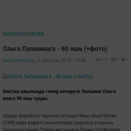
МӘРХӘМӘТЛЕЛЕК
Ольга Лапшинага - 90 яшь (+фото)
Баш мөхәррир,
2 декабрь 2019 - 20:46
3187
0
1
Биктәш авылында гомер кичерүче Лапшина Ольга
апага 90 яшь тулды.
Шушы җирлектә тормыш иптәше Иван абый белән
(1990 елда вафат) хезмәтләрен хуҗалык үсешенә
багышлаганнар. Район җитәкчесе Рамил Нотфуллин