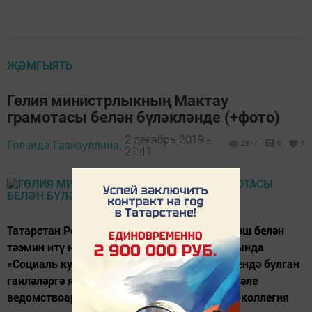
ҖӘМГЫЯТЬ
Гөлия министрлыкның Мактау
грамотасы белән бүләкләнде (+фото)
2 декабрь 2019 -
Гөлзидә Газизуллина,
2977
0
1
21:41
Татарстан Республикасы Хезмәт, халыкны эш белән
тәэмин итү һәм социаль яклау министрлыгында
«Социаль куркыныч һәм авыр тормыш хәлендә булган
гаиләләргә ярдәм итү нигезе буларак нәтиҗәле
ведомствоара хезмәттәшлек» дигән темага коллегия