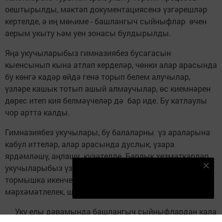
оештырылды, мәктәп документациясенэ үзгәрешләр
кертелде, ә иң мөһиме - башлангыч сыйныфлар өчен
аерым укыту һәм уен зонасы булдырылды.
Яңа укучыларыбыз гимназиябез бусагасын
кыенсынып кына атлап керделәр, чөнки алар арасында
бу көнгә кадәр өйдә генә торып белем алучылар,
үзләре кашык тотып ашый алмаучылар, өс киемнәрен
дөрес итеп кия белмәүчеләр дә бар иде. Бу катлаулы
чор артта калды.
Гимназиябез укучылары, бу балаларны үз араларына
кабул иттеләр, алар арасында дуслык, үзара
ярдәмләшү, аңлашу күзәтелде. Барлык хезмәткәрләр,
укучыларыбыз үзенчәлекле чор кичердек, бу
Безнең Яндекс Дзен каналына языл
тормышка икенче күзлектән карарга өйрәндек:
Подписаться
мәрхәмәтлелек, шәфкатьлелек хисләрен ныгыттык.
Уку елы дәвамында башлангыч сыйныфлардан кала