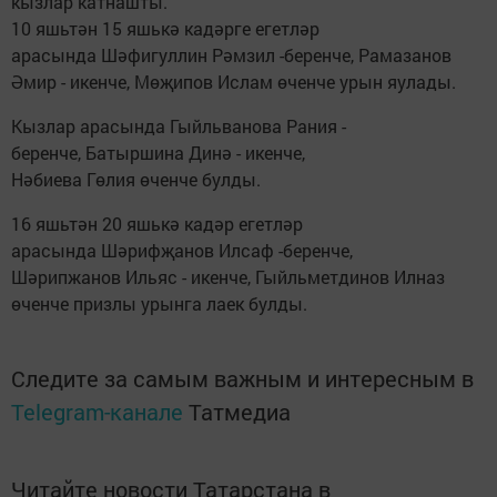
кызлар катнашты.
10 яшьтән 15 яшькә кадәрге егетләр
арасында Шәфигуллин Рәмзил -беренче, Рамазанов
Әмир - икенче, Мөҗипов Ислам өченче урын яулады.
Кызлар арасында Гыйльванова Рания -
беренче, Батыршина Динә - икенче,
Нәбиева Гөлия өченче булды.
16 яшьтән 20 яшькә кадәр егетләр
арасында Шәрифҗанов Илсаф -беренче,
Шәрипжанов Ильяс - икенче, Гыйльметдинов Илназ
өченче призлы урынга лаек булды.
Следите за самым важным и интересным в
Telegram-канале
Татмедиа
Читайте новости Татарстана в