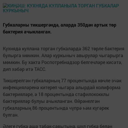
Губкаларны тикшергәндә, аларда 350дән артык төр
бактерия ачыкланган.
Кухняда куллана торган губкаларда 362 төрле бактерия
булырга мөмкин. Алар куркыныч авырулар чыгарырга
мөмкин. Бу хакта Роспотребнадзор белгечләре кисәтә,
дип хәбәр итә ТАСС.
Тикшерелгән губкаларның 77 процентында көчле эчәк
инфекцияләренә китереп чыгара алырдай колиформа
бактерияләре, ә 18 процентында стафилококклы
бактерияләр булуы ачыкланган. Өйрәнелгән
губкаларның 86 процентында чүпрә һәм күгәрек
булган.
Әлеге губка аша табак-савытына, шул губка белән