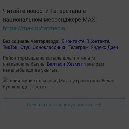
Читайте новости Татарстана в
национальном мессенджере MАХ:
https://max.ru/tatmedia
Без социаль челтәрләрдә
:
ВКонтакте
,
ВКонтакте
,
ТикТок
,
Ютуб
,
Одноклассники
,
Телеграм
,
Яндекс.Дзен
Район тормышына кагылышлы иң мөһим
яңалыкларыбызны
Балтаси_Хезмэт
телеграм
каналыбызда да укыгыз.
Перейти на страницу новости