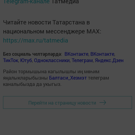
Telegram-канале
Татмедиа
Читайте новости Татарстана в
национальном мессенджере MАХ:
https://max.ru/tatmedia
Без социаль челтәрләрдә
:
ВКонтакте
,
ВКонтакте
,
ТикТок
,
Ютуб
,
Одноклассники
,
Телеграм
,
Яндекс.Дзен
Район тормышына кагылышлы иң мөһим
яңалыкларыбызны
Балтаси_Хезмэт
телеграм
каналыбызда да укыгыз.
Перейти на страницу новости