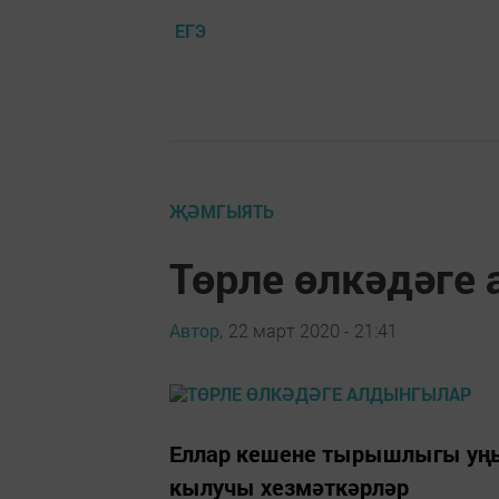
ЕГЭ
ҖӘМГЫЯТЬ
Төрле өлкәдәге
Автор,
22 март 2020 - 21:41
Еллар кешене тырышлыгы уңыш
кылучы хезмәткәрләр