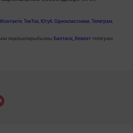
ВКонтакте
,
ТикТок
,
Ютуб
,
Одноклассники
,
Телеграм
,
һим яңалыкларыбызны
Балтаси_Хезмэт
телеграм