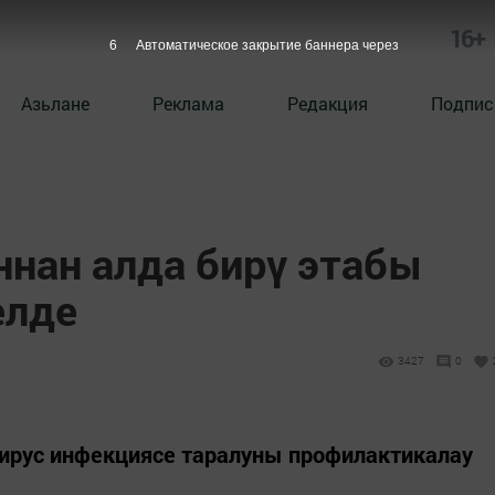
16+
5
Автоматическое закрытие баннера через
Азьлане
Реклама
Редакция
Подпис
нан алда бирү этабы
елде
3427
0
ирус инфекциясе таралуны профилактикалау