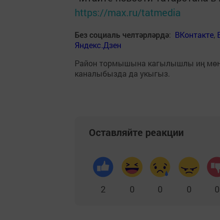
https://max.ru/tatmedia
Без социаль челтәрләрдә
:
ВКонтакте
,
Яндекс.Дзен
Район тормышына кагылышлы иң мө
каналыбызда да укыгыз.
Оставляйте реакции
2
0
0
0
0