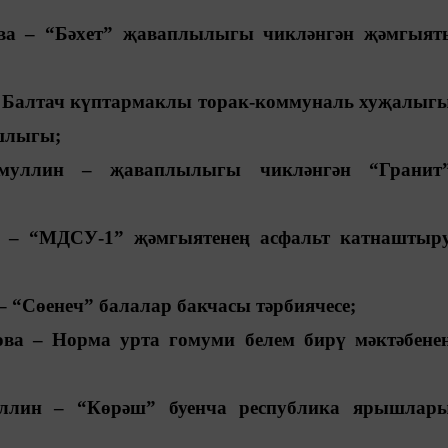
ва – “Бәхет” җаваплылыгы чикләнгән җәмгыят
– Балтач күптармаклы торак-коммуналь хуҗалыг
ашлыгы;
муллин – җаваплылыгы чикләнгән “Гранит
 – “МДСУ-1” җәмгыятенең асфальт катнаштыр
– “Сөенеч” балалар бакчасы тәрбиячесе;
ва – Норма урта гомуми белем бирү мәктәбене
лин – “Көрәш” буенча республика ярышлар