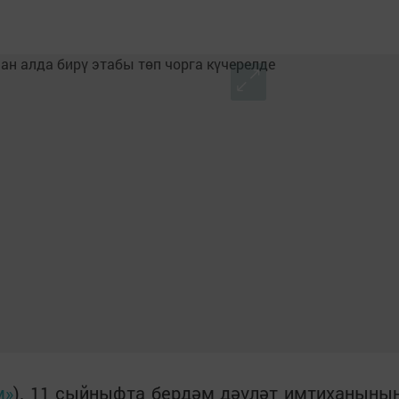
м»
). 11 сыйныфта бердәм дәүләт имтиханыны