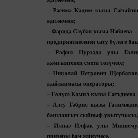
– Рәсимә Кадим кызы Сәгыйто
җитәкчесе;
– Фәридә Сәүбән кызы Нәбиева 
предприятиесенең сату бүлеге б
– Рафил Нурзада улы Гали
җәмгыятенең смета төзүчесе;
– Николай Петрович Щербаков
җайланмасы операторы;
– Гөлүсә Камил кызы Сәгъдиева 
– Алсу Тәбрис кызы Галимҗано
башлангыч сыйныф укытучысы;
– Илназ Илфак улы Миңнемул
призеры һәм җиңүчесе.