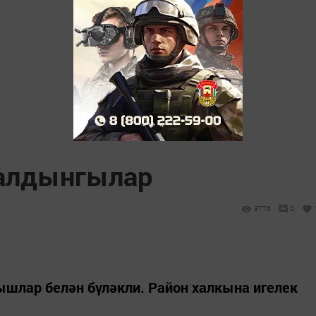
 алдынгылар
3776
0
лар белән бүләкли. Район халкына игелек