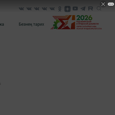
ка
Безнең тарих
2