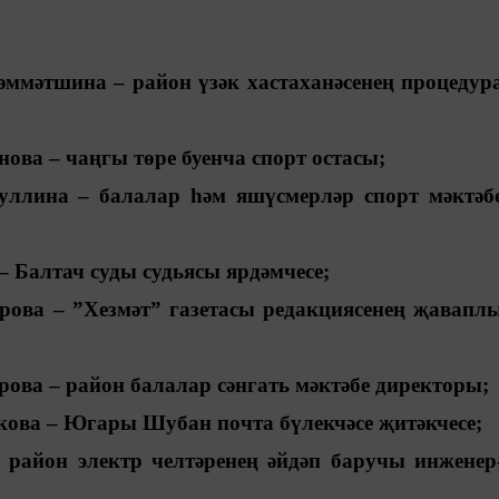
мәтшина – район үзәк хастаханәсенең процедур
ова – чаңгы төре буенча спорт остасы;
лина – балалар һәм яшүсмерләр спорт мәктәб
 Балтач суды судьясы ярдәмчесе;
ова – ”Хезмәт” газетасы редакциясенең җавапл
ва – район балалар сәнгать мәктәбе директоры;
ова – Югары Шубан почта бүлекчәсе җитәкчесе;
район электр челтәренең әйдәп баручы инженер