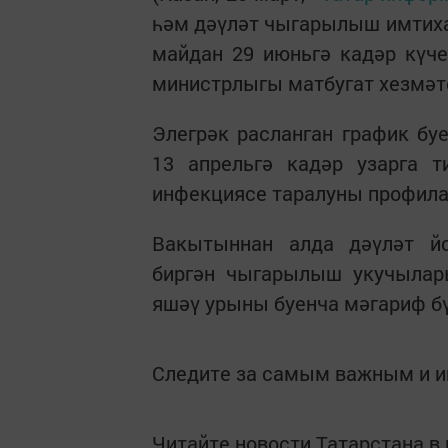
һәм дәүләт чыгарылыш имтиха
майдан 29 июньгә кадәр күч
министрлыгы матбугат хезмәте
Элегрәк расланган график бу
13 апрельгә кадәр узарга т
инфекциясе таралуны профила
Вакытыннан алда дәүләт йо
биргән чыгарылыш укучылары
яшәү урыны буенча мәгариф бү
Следите за самым важным и 
Читайте новости Татарстана 