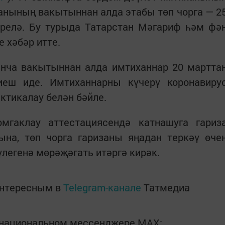
нының вакытыннан алда этабы төп чорга — 2
ерелә. Бу турыда Татарстан Мәгариф һәм фә
 хәбәр итте.
енча вакытыннан алда имтиханнар 20 мартта
иеш иде. Имтиханнарны күчерү коронавиру
ктикалау белән бәйле.
мгаклау аттестациясендә катнашуга гариз
на, төп чорга гаризаны яңадан теркәү өче
легенә мөрәҗәгать итәргә кирәк.
интересным в
Telegram-канале
Татмедиа
в национальном мессенджере MАХ: