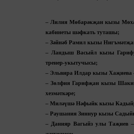
– Лилия Мөбарәкҗан кызы Мөхәм
кабинеты шәфкать туташы;
– Зәйнәб Рамил кызы Нигъмәтҗан
– Ландыш Васыйл кызы Гарифул
тренер-укытучысы;
– Эльвира Илдар кызы Хаҗиева –
– Зөлфия Гарифҗан кызы Шакир
хезмәткәре;
– Миләүшә Нәфыйк кызы Кадыйро
– Раушания Зиннур кызы Садыйк
– Данияр Вагыйз улы Таҗиев – 
җитәкчесе;