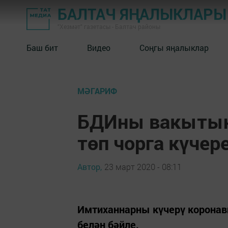
БАЛТАЧ ЯҢАЛЫКЛАРЫ
"Хезмәт" газетасы - Балтач районы
Баш бит
Видео
Соңгы яңалыклар
МӘГАРИФ
БДИны вакытын
төп чорга күчер
Автор,
23 март 2020 - 08:11
Имтиханнарны күчерү коронав
белән бәйле.