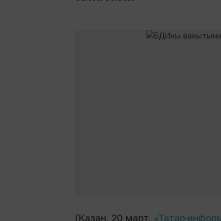
(Казан, 20 март,
«Татар-инфор