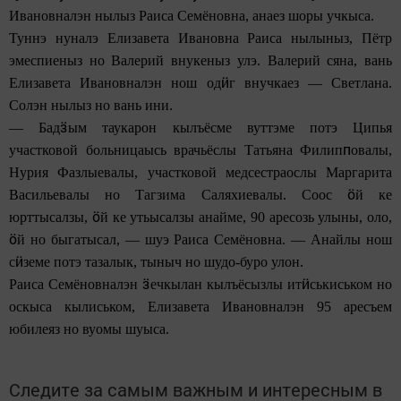
Ивановналэн нылыз Раиса Семёновна, анаез шоры учкыса.
Туннэ нуналэ Елизавета Ивановна Раиса нылыныз, Пётр
эмеспиеныз но Валерий внукеныз улэ. Валерий сяна, вань
ӥ
Елизавета Ивановналэн нош од
г внучкаез — Светлана.
Солэн нылыз но вань ини.
ӟ
— Бад
ым таукарон кылъёсме вуттэме потэ Ципья
п
участковой больницаысь врачьёслы Татьяна Филип
овалы,
Нурия Фазлыевалы, участковой медсестраослы Маргарита
ӧ
Васильевалы но Тагзима Саляхиевалы. Соос
й ке
ӧ
юрттысалзы,
й ке утьысалзы анайме, 90 аресозь улыны, оло,
ӧ
й но быгатысал, — шуэ Раиса Семёновна. — Анайлы нош
ӥ
с
земе потэ тазалык, тыныч но шудо-буро улон.
ӟ
ӥ
Раиса Семёновналэн
ечкылан кылъёсызлы ит
ськиськом но
оскыса кылиськом, Елизавета Ивановналэн 95 аресъем
юбилеяз но вуомы шуыса.
Следите за самым важным и интересным в