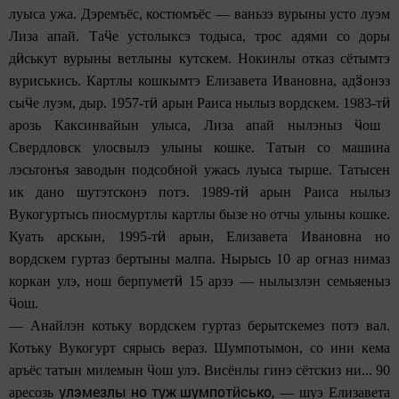
луыса ужа. Дэремъёс, костюмъёс — ваньзэ вурыны усто луэм
ӵ
Лиза апай. Та
е устолыксэ тодыса, трос адями со доры
ӥ
д
ськут вурыны ветлыны кутскем. Нокинлы отказ сётымтэ
ӟ
вуриськись. Картлы кошкымтэ Елизавета Ивановна, ад
онэз
ӵ
ӥ
ӥ
сы
е луэм, дыр. 1957-т
арын Раиса нылыз вордскем. 1983-т
ӵ
арозь Каксинвайын улыса, Лиза апай нылэныз
ош
Свердловск улосвылэ улыны кошке. Татын со машина
лэсьтонъя заводын подсобной ужась луыса тырше. Татысен
ӥ
ик дано шутэтсконэ потэ. 1989-т
арын Раиса нылыз
Вукогуртысь пиосмуртлы картлы бызе но отчы улыны кошке.
ӥ
Куать арскын, 1995-т
арын, Елизавета Ивановна но
вордскем гуртаз бертыны малпа. Нырысь 10 ар огназ нимаз
ӥ
коркан улэ, нош берпумет
15 арзэ — нылызлэн семьяеныз
ӵ
ош.
— Анайлэн котьку вордскем гуртаз берытскемез потэ вал.
Котьку Вукогурт сярысь вераз. Шумпотымон, со ини кема
ӵ
аръёс татын милемын
ош улэ. Висёнлы гинэ сётскиз ни... 90
улэмезлы
но
туж
шумпо
тӥсько
,
аресозь
— шуэ Елизавета