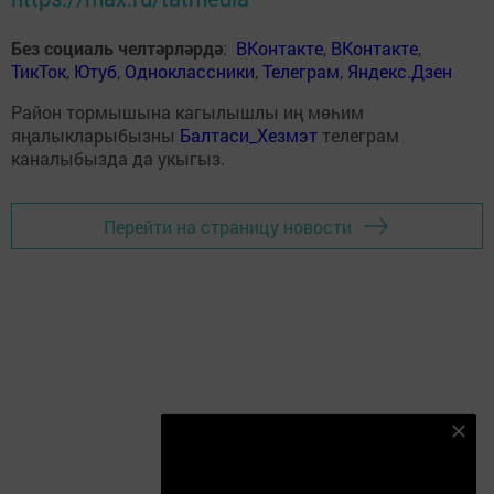
Без социаль челтәрләрдә
:
ВКонтакте
,
ВКонтакте
,
ТикТок
,
Ютуб
,
Одноклассники
,
Телеграм
,
Яндекс.Дзен
Район тормышына кагылышлы иң мөһим
яңалыкларыбызны
Балтаси_Хезмэт
телеграм
каналыбызда да укыгыз.
Перейти на страницу новости
Безнең Яндекс Дзен каналына языл
Подписаться