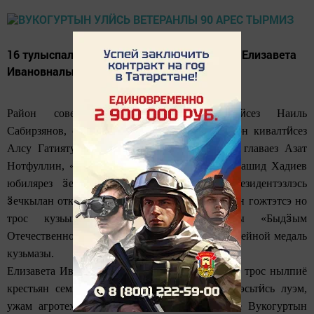
16 тулыспалэ Вукогуртын улӥсь Ларионова Елизавета
Ивановналы 90 арес тырмиз.
ӥ
Район советлэн председателезлэн вошт
сез Наиль
ӥ
Сабирзянов, социальной дурбасьтонъя отделлэн кивалт
сез
Алсу Гатиятуллина, Ципья гурт поселенилэн главаез Азат
ӥ
Нотфуллин, «Труд» обществолэн кивалт
сез Рашид Хадиев
ӟ
ӥ
юбилярез
ечкыланы лыкт
зы. РФ-лэн Президентэзлэсь
ӟ
ечкылан открытказэ, район главалэсь Таукарон гожтэтсэ но
ӟ
трос кузьымъёс сётэм сяна, юбилярлы «Быд
ым
Отечественной ожын вормонлы — 75 ар» юбилейной медаль
кузьмазы.
ӥ
Елизавета Ивановна 1930-т
арын Вукогуртын трос нылпиё
ӥ
крестьян семьяын вордске. Атаез гынсапег лэсьт
сь луэм,
ӵ
ужам агротехник луыса, анаез гумырыз
оже Вукогуртын