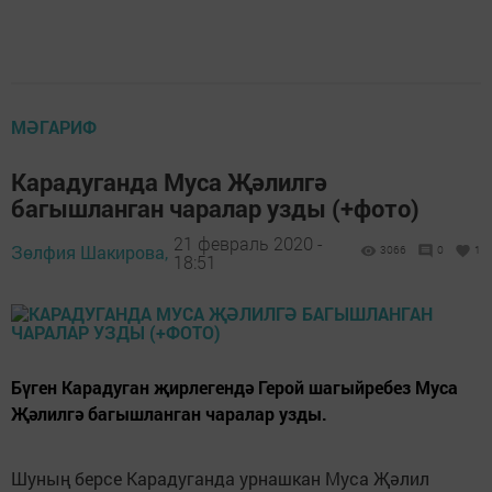
МӘГАРИФ
Карадуганда Муса Җәлилгә
багышланган чаралар узды (+фото)
21 февраль 2020 -
Зөлфия Шакирова,
3066
0
1
18:51
Бүген Карадуган җирлегендә Герой шагыйребез Муса
Җәлилгә багышланган чаралар узды.
Шуның берсе Карадуганда урнашкан Муса Җәлил