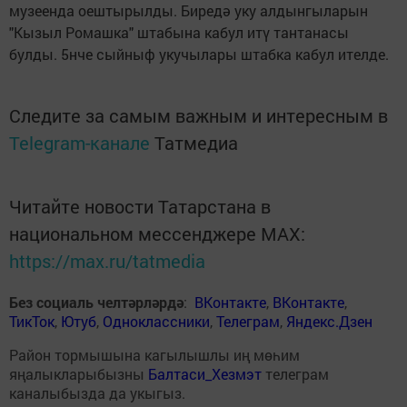
музеенда оештырылды. Биредә уку алдынгыларын
"Кызыл Ромашка" штабына кабул итү тантанасы
булды. 5нче сыйныф укучылары штабка кабул ителде.
Следите за самым важным и интересным в
Telegram-канале
Татмедиа
Читайте новости Татарстана в
национальном мессенджере MАХ:
https://max.ru/tatmedia
Без социаль челтәрләрдә
:
ВКонтакте
,
ВКонтакте
,
ТикТок
,
Ютуб
,
Одноклассники
,
Телеграм
,
Яндекс.Дзен
Район тормышына кагылышлы иң мөһим
яңалыкларыбызны
Балтаси_Хезмэт
телеграм
каналыбызда да укыгыз.