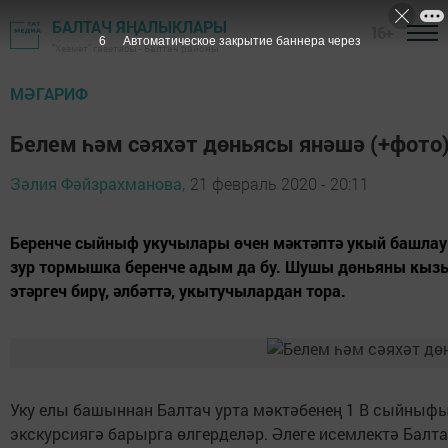
БАЛТАЧ ЯҢАЛЫКЛАРЫ
16+
5
Автоматическое закрытие баннера через
"Хезмәт" газетасы - Балтач районы
МӘГАРИФ
Белем һәм сәяхәт дөньясы янәшә (+фото
Зәлия Фәйзрахманова,
21 февраль 2020 - 20:11
Беренче сыйныф укучылары өчен мәктәптә укый башлау и
зур тормышка беренче адым да бу. Шушы дөньяны кыз
этәргеч бирү, әлбәттә, укытучылардан тора.
Уку елы башыннан Балтач урта мәктәбенең 1 В сыйныфы
экскурсиягә барырга өлгерделәр. Әлеге исемлектә Балтач