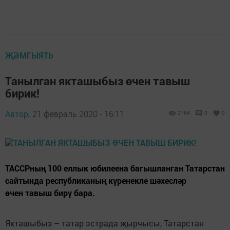
ҖӘМГЫЯТЬ
Танылган якташыбыз өчен тавыш
бирик!
Автор,
21 февраль 2020 - 16:11
2764
0
0
ТАССРның 100 еллык юбилеена багышланган Татарстан
сайтында республиканың күренекле шәхесләр
өчен тавыш бирү бара.
Якташыбыз – татар эстрада җырчысы, Татарстан