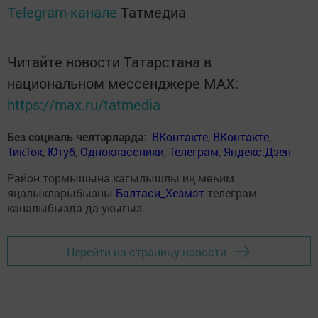
Telegram-канале
Татмедиа
Читайте новости Татарстана в
национальном мессенджере MАХ:
https://max.ru/tatmedia
Без социаль челтәрләрдә
:
ВКонтакте
,
ВКонтакте
,
ТикТок
,
Ютуб
,
Одноклассники
,
Телеграм
,
Яндекс.Дзен
Район тормышына кагылышлы иң мөһим
яңалыкларыбызны
Балтаси_Хезмэт
телеграм
каналыбызда да укыгыз.
Перейти на страницу новости