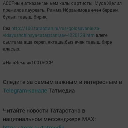
АССРның атказанган һәм халык артисты, Муса Җәлил
премиясе лауреаты Римма Ибраһимова өчен бердәм
булып тавыш бирик.
Сез
http://100.tatarstan.ru/rus/golosovanie-za-
vidayushchihsya-tatarstantsev-4220129.htm
әлеге
сылтама аша кереп, якташыбыз өчен тавыш бирә
аласыз.
#НашЗемляк100ТАССР
Следите за самым важным и интересным в
Telegram-канале
Татмедиа
Читайте новости Татарстана в
национальном мессенджере MАХ:
https://max.ru/tatmedia