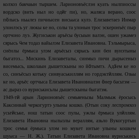
колхоз бакчаын тыршем. Ларионовъёслэн куать нылпиоссы
ӥ
вордско (вить ныл но од
г пи), но, жаляса верано, соос
ӧ
п
лысь ньылез пичиысен висьыса кулэ. Елизаветаез Инмар
улонлэсь уг люкы ке но, солы та улонын трос эскеронъёс пыр
ортчоно луэ. Жугиськон аръёсы бусыын валэн, ошен ужамез
ӵ
сярысь
ем тодаз вайылэм Елизавета Ивановна. Тэльмырыса,
сиёнлы ёрмыса улэм аръёсыз сярысь кин бен вунэтыны
быгатоз... Мискинь Елизаветалы, синмыз пичи дырысеныз
ӧ
ӟ
висемысь, школаын дышетскыны но й
тымтэ. Ад
ем ке но
ӥ
со, синъёсыз котьку синвуаськиллям но гордэкт
ллям. Озьы
ӧ
ке но, аръёс ортчыса Елизавета Ивановналэн
нер басьтэм —
ас дыраз со вуриськисьлы дышетскыны быгатэм.
ӥ
1949-т
арын Ларионовъёс семьяенызы Малмыж ёросысь
Каксинвай черкогуртэ улыны кошко. (Отын соку леспромхоз
ӥ
ӥ
усьт
ське, нош татын соос пулы, ужлы ёрмыса ул
ллям.
Елизавета Ивановна нылызлы вераллям, азьло Вукогуртын
трос семья ёрмыса улэм но мукет интые улыны кошкем
шуыса — Н. Ж.). Татын Елизавета Ивановна вуриськись