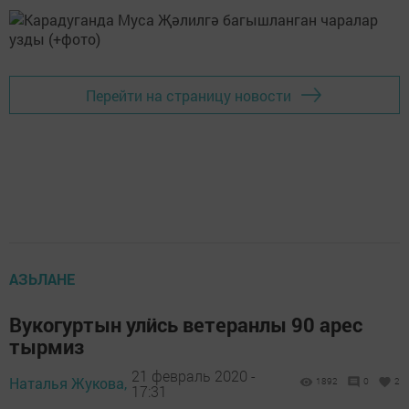
Перейти на страницу новости
АЗЬЛАНЕ
Вукогуртын улӥсь ветеранлы 90 арес
тырмиз
21 февраль 2020 -
Наталья Жукова,
1892
0
2
17:31