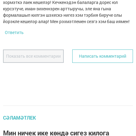
хормэткэ лаек кешелэр! Кечкенэдэн балаларга дорес юл
курсэтуче, иман-зихеннэрен арттыручы, эле яна гына
формалашып килгэн шэхескэ нигез хэм тэрбия бируче олы
йорэкле кешелэр алар! Мен рэхмэтлемен сезгэ хэм баш иямен!
Ответить
Показать все комментарии
Написать комментарий
СӘЛАМӘТЛЕК
Мин ничек ике көндә сигез килога