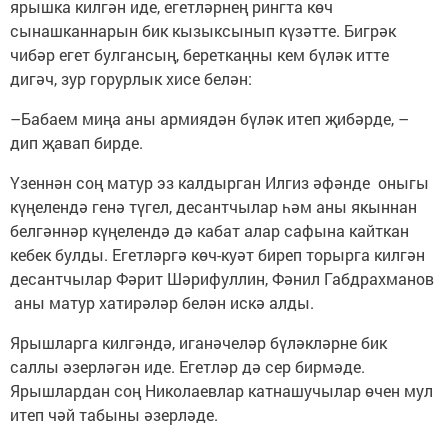
ярышка килгән иде, егетләрнең рингта көч
сынашканнарын бик кызыксынып күзәтте. Бигрәк
чибәр егет булгансың, береткаңны кем бүләк итте
дигәч, зур горурлык хисе белән:
–Бабаем миңа аны армиядән бүләк итеп җибәрде, –
дип җавап бирде.
Үзеннән соң матур эз калдырган Илгиз әфәнде оныгы
күңелендә генә түгел, десантчылар һәм аны якыннан
белгәннәр күңелендә дә кабат алар сафына кайткан
кебек булды. Егетләргә көч-куәт биреп торырга килгән
десантчылар Фәрит Шәрифуллин, Фәнил Габдрахманов
аны матур хатирәләр белән искә алды.
Ярышларга килгәндә, иганәчеләр бүләкләрне бик
саллы әзерләгән иде. Егетләр дә сер бирмәде.
Ярышлардан соң Николаевлар катнашучылар өчен мул
итеп чәй табыны әзерләде.