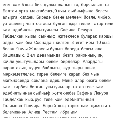
егет хэм 5 кыз бик дулкынланып та, борчылып та
Балтач урта мәктәбенең 9 нчы сыйныфына белем
алырга килдек. Биредә безне мөләем йозле, чибәр,
үз эшенең чын остасы булган җор телле татар теле
һәм әдәбияты укытучысы Сафина Ленура
Габделхак кызы сыйныф җитәкчесе буларак каршы
алды һәм без Соснадан килгэн 8 егет һәм 10 кыз
белән 9 нчы Ж классы булып биредә белем ала
башладык. 2 ел дәвамында безгэ районның иң
көчле укытучылары белем бирделәр. Алардагы
зирәк акыл, куңел байлыгы, зур тырышлык,
мәрхәмәтлелек, тирән белемгә карап без чын
мәгънәсендә соклана идек. Менә алар безгә белем
һәм тәрбия биргән укытучылар: татар теле һәм
әдәбиятыннан сыйныф җитәкчебез Сафина Ленура
Габделхак кыз, рус теле һәм әдәбиятыннан
Галимова Гөлчирә Барый кыз, тарих хәм җәмгыять
белеменнән Алиев Рөстәм Ибраһим