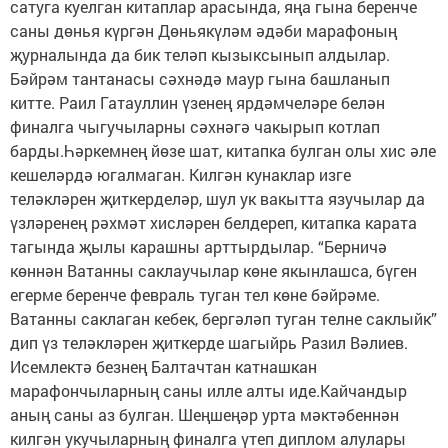
сатуга куелган китаплар арасында, яңа гына беренче
саны дөнья күргән Дөньякүләм әдәби марафоның
җурналында да бик теләп кызыксынып алдылар.
Бәйрәм тантанасы сәхнәдә маур гына башланып
китте. Раил Гатауллин үзенең ярдәмчеләре белән
финалга чыгучыларны сәхнәгә чакырып котлап
барды.Һәркемнең йөзе шат, китапка булган олы хис әле
кешеләрдә югалмаган. Килгән кунаклар изге
теләкләрен җиткерделәр, шул ук вакытта язучылар да
үзләренең рәхмәт хисләрен белдереп, китапка карата
тагында җылы карашны арттырдылар. “Берничә
көннән Ватанны саклаучылар көне якынлашса, бүген
егерме беренче февраль туган тел көне бәйрәме.
Ватанны саклаган кебек, бергәләп туган телне саклыйк”
дип үз теләкләрен җиткерде шагыйрь Разил Вәлиев.
Исемлектә безнең Балтачтан катнашкан
марафончыларның саны илле алты иде.Кайчандыр
аның саны аз булган. Шеңшеңәр урта мәктәбеннән
килгән укучыларның финалга үтеп диплом алулары