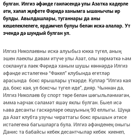
булган. Илгиз әфәнде гаиләсендә улы Азатка кадерле
әти, хәләл җефете Фәридә ханымга ышанычлы ир
булды. Авылдашлары, туганнары да аны
кешелеклелеге, ярдәмчел булуы белән искә алалар. Ут
эчендә дә шундый булган ул.
Илгиз Николаевны искә алуыбыз юкка түгел, аның
эшен лаеклы дәвам итүче улы Азат, олы хөрмәткә һәм
соклануга лаек Фәридә ханым шушы көннәрдә Илгиз
әфәнде истәлегенә “Факел” клубында егетләр
арасында бокс ярышлары үткәрде. Күпләр “Илгиз кая
да, бокс кая, ул боксчы түгел иде”, дияр. Чыннан да,
Илгиз Николаев бу спорт төре белән шөгыльләнмәгән,
әмма һәрчак сәламәт яшәү яклы булган. Быел исә
һава десанты гаскәрләре оешуының 90 еллыгы. Шуңа
да Азат клубта узучы чираттагы бокс ярышын әтисе
истәлегенә багышларга була. Илгиз әфәнденең оныгы
Данис та бабайсы кебек десантчылар кебек киенеп,