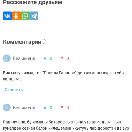
Расскажите друзьям
Комментарии
2
Без имени
0
0
Бик матур язма, тик "Равилә Гарипов" дип язганны кургэч уйга
калдым...
Ответить
Без имени
0
0
Равилэ апа, бу язманы битарафсыз гына утэ алмадым! Чын
кунелдэн сезнен белэн килешэмен! Укытучылар дорестэн дэ зур