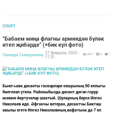
СПОРТ
“Бабаем миңа флагны армиядән бүләк
итеп җибәрде” (+бик күп фото)
27 февраль 2020 -
Гөлзидә Газизуллина,
2917
0
1
17:31
Быел һава десанты гаскәрләре оешуының 90 еллыгы
билгеләп үтелә. Районыбызда десант дигән горур
исемне йөртүчеләр шактый. Шуларның берсе Илгиз
Николаев иде. Әфганчы ветеран, десантчы Биктәш
авылы егете Илгиз Николаевның вафатына да 7 ел