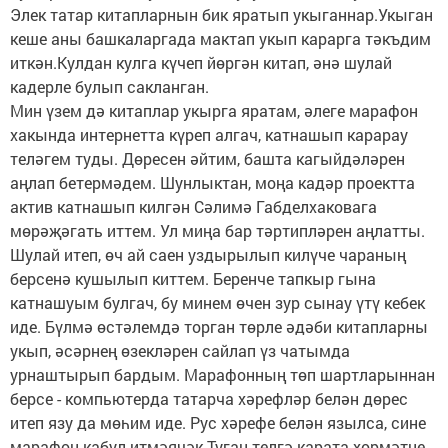
Элек татар китапларнын бик яратып укыганнар.Укыган
кеше аны башкаларгада мактап укып карарга тәкъдим
иткән.Кулдан кулга күчеп йөргән китап, әнә шулай
кадерле булып сакланган.
Мин үзем дә китаплар укырга яратам, әлеге марафон
хакында интернетта күреп алгач, катнашып карарау
теләгем туды. Дөресен әйтим, башта кагыйдәләрен
аңлап бетермәдем. Шунлыктан, моңа кадәр проектта
актив катнашып килгән Сәлимә Габделхаковага
мөрәҗәгать иттем. Ул миңа бар тәртипләрен аңлатты.
Шулай итеп, өч ай саен уздырылып килүче чараның
берсенә кушылып киттем. Беренче тапкыр гына
катнашуым булгач, бу минем өчен зур сынау үтү кебек
иде. Бүлмә өстәлемдә торган төрле әдәби китапларны
укып, әсәрнең өзекләрен сайлап үз чатымда
урнаштырып бардым. Марафонның төп шартларыннан
берсе - компьютерда татарча хәрефләр белән дөрес
итеп язу да мөһим иде. Рус хәрефе белән язылса, сине
марафон кабул итмәячәк.Туган телгә карата хөрмәтне