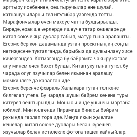
арттыру исәбеннән, оештыручылар әнә шулай,
катнашучыларны гел игътибар үзәгендә тотты.
Марафончылар өчен махсус чатта булдырылды.
Биредә, ерак шәһәрләрдә яшәүче татар кешеләре дә
китап сөюче яңа дуслар табып, матур гына аралашты.
Егерме бер көн дәвамында узган проектның иң соңгы
нәтиҗәсенә тукталганда, барыбыз да дулкынлану хисе
кичергәндер. Көтмәгәндә бу бәйрәмгә чакыру кәгазе
алу минем өчен бәхет булды. Китап уку гына тугел, бу
чарада олуг язучылар белән якыннан аралашу
мөмкинлеге дә каралган иде.
Егерме беренче февраль Халыкара туган тел көне
билгеләп үтелә. Бу чарада шушы бәйрәм көненә туры
китереп оештырылды. Монысы инде унынчы мәртәбә -
юбилей. Мин килгәндә Пирамида бинасы бәйрәм
рухында гөрләп тора иде. Меңгә якын җыелган
кешеләр, китап сөюче дуслары белән күрешеп,
язучылар белән истәлекле фотога төшеп кайныйлар,