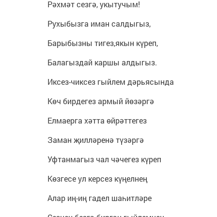
Рәхмәт сезгә, укытучым!
Рухыбызга иман салдыгыз,
Барыбызны тигез,якын күреп,
Балагыздай каршы алдыгыз.
Иксез-чиксез гыйлем дәрьясында
Көч бирдегез армый йөзәргә
Елмаерга хәтта өйрәттегез
Заман җилләренә түзәргә
Уфтанмагыз чал чәчегез күреп
Көзгесе ул керсез күңелнең
Алар иң-иң гадел шаһитләре