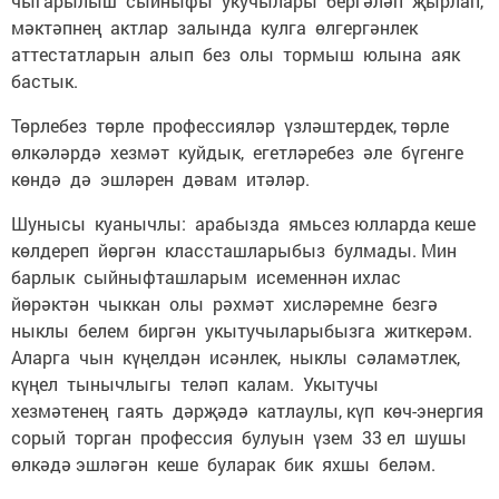
чыгарылыш сыйныфы укучылары бергәләп җырлап,
мәктәпнең актлар залында кулга өлгергәнлек
аттестатларын алып без олы тормыш юлына аяк
бастык.
Төрлебез төрле профессияләр үзләштердек, төрле
өлкәләрдә хезмәт куйдык, егетләребез әле бүгенге
көндә дә эшләрен дәвам итәләр.
Шунысы куанычлы: арабызда ямьсез юлларда кеше
көлдереп йөргән классташларыбыз булмады. Мин
барлык сыйныфташларым исеменнән ихлас
йөрәктән чыккан олы рәхмәт хисләремне безгә
ныклы белем биргән укытучыларыбызга житкерәм.
Аларга чын күңелдән исәнлек, ныклы сәламәтлек,
күңел тынычлыгы теләп калам. Укытучы
хезмәтенең гаять дәрҗәдә катлаулы, күп көч-энергия
сорый торган профессия булуын үзем 33 ел шушы
өлкәдә эшләгән кеше буларак бик яхшы беләм.