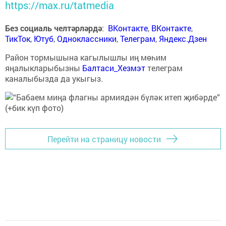
https://max.ru/tatmedia
Без социаль челтәрләрдә
:
ВКонтакте
,
ВКонтакте
,
ТикТок
,
Ютуб
,
Одноклассники
,
Телеграм
,
Яндекс.Дзен
Район тормышына кагылышлы иң мөһим
яңалыкларыбызны
Балтаси_Хезмэт
телеграм
каналыбызда да укыгыз.
Перейти на страницу новости