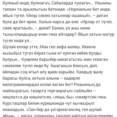
Булмый инде, булмагач, Сабаларда тумагач... Улымны
тапкач та арыклыгым бетмәде. «Нормально бит инде,
ябык түгел. Миңа симез хатыннар ошамый», – дигән
була да бит ирем. Халык нәрсә ди әле: «Ирләр эт түгел,
сөяк яратмый», – диме? Бәлки, ул аны мине
тынычландырыр өчен генә әйтәдер? Ябык хатын матур
түгел инде ул...
Шулай еллар үтте. Мин гел зифа килеш. Икенче
кызыбыз тугач бераз гына ит кунган кебек булды
булуын... Күңелем барыбер канәгатьсез, мин теләгән
симезлек түгел инде бу. Ашаганым йоксын, дип,
өйләдән соң ятып алу җаен карыйм. Каядыр җәяү
барасы булса, котым алына – кадерле
килограммнардан колак кагам бит! Ризыкның да
майлырагын, тазарта торганрагын сайлыйм –
нишләтсә дә нишләтсен, «лишь бы» симертсен генә.
Курсташлар белән күрешкәндә чүт кычкырып
еламадым. «Син бер дә үзгәрмәгәнсең, гел шулай
ябык», – дигәч, очрашуны ташлап кайтып китәселәрем