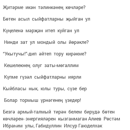
Җитәрме икән тәлинкәнең көчләре?
Бөтен асыл сыйфатларны җыйган ул
Күңеленә мәрҗән итеп куйган ул
Нинди зат ул мондый олы йөрәкле?
“Укытучы!”-дип әйтеп тору кирәкме?
Кешелекнең олуг заты-мөгаллим
Күпме гүзәл сыйфатларны иярли
Кыйбласы нык, юлы туры, сүзе бер
Болар тормыш үрнәгенең үзедер!
Безгә армый-талмый тирән белем бирүдә бөтен
көчләрен- энергияләрен кызганмаган Алиев Рөстәм
Ибраһим улы, Габидуллин Илсур Гаюделхак