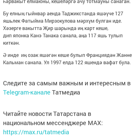
һәрвакыт елмаюны, кешеләргә ачу тотмауны санаган.
Бу елныӊ гыйнвар аенда Таджикстанда яшәүче 127
яшьлек Фатыйма Мирзокулова мәрхүм булган иде.
Хәзерге вакытта Җир шарында иӊ карт кеше,
дип японка Канэ Танака санала, аӊа 117 яшь тулып
киткән.
Ә инде иӊ озак яшәгән кеше булып Франциядән Жанне
Кальман санала. Ул 1997 елда 122 яшендә вафат була.
Следите за самым важным и интересным в
Telegram-канале
Татмедиа
Читайте новости Татарстана в
национальном мессенджере MАХ:
https://max.ru/tatmedia