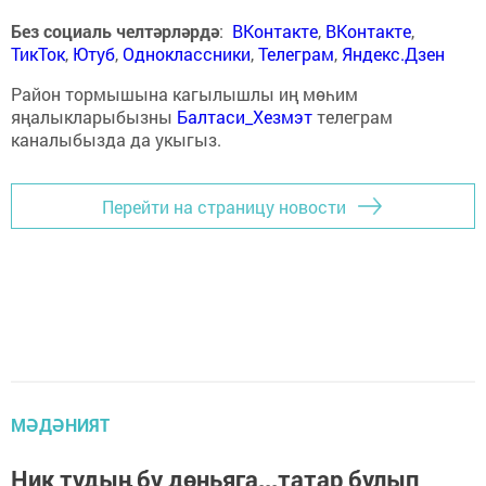
Без социаль челтәрләрдә
:
ВКонтакте
,
ВКонтакте
,
ТикТок
,
Ютуб
,
Одноклассники
,
Телеграм
,
Яндекс.Дзен
Район тормышына кагылышлы иң мөһим
яңалыкларыбызны
Балтаси_Хезмэт
телеграм
каналыбызда да укыгыз.
Перейти на страницу новости
МӘДӘНИЯТ
Ник тудың бу дөньяга...татар булып