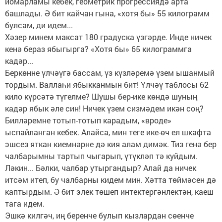
йомарламы кебек, геометрик прогрессиядә арта
башлады. Ә бит кайчан гына, «хотя бы» 55 килограмм
булсам, ди идем...
Хәзер минем максат 180 градуска үзгәрде. Инде ничек
кенә бераз ябыгырга? «Хотя бы» 65 килограммга
кадәр...
Беркөнне үлчәүгә бассам, үз күзләремә үзем ышанмый
тордым. Валлаһи ябыкканмын бит! Үлчәү таблосы 62
кило күрсәтә түгелме? Шушы бер-ике көндә шуның
кадәр ябык әле син! Ничек үзем сизмәдем икән соң?
Билләремне тотып-тотып карадым, «вроде»
ыспайланган кебек. Алайса, мин теге ике-өч ел шкафта
эшсез яткан киемнәрне дә кия алам димәк. Тиз генә бер
чалбарымны тартып чыгарып, үтүкләп тә куйдым.
Ләкин... Бәлки, чалбар утыргандыр? Алай да ничек
итсәм итеп, бу чалбарны кидем мин. Хәтта төймәсен дә
каптырдым. Ә бит элек төшеп интектергәнлектән, каеш
тага идем.
Эшкә килгәч, иң беренче булып кызлардан сөенче