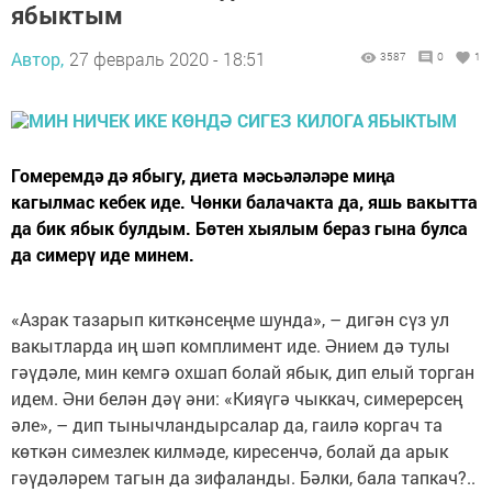
ябыктым
Автор,
27 февраль 2020 - 18:51
3587
0
1
Гомеремдә дә ябыгу, диета мәсьәләләре миңа
кагылмас кебек иде. Чөнки балачакта да, яшь вакытта
да бик ябык булдым. Бөтен хыялым бераз гына булса
да симерү иде минем.
«Азрак тазарып киткәнсеңме шунда», – дигән сүз ул
вакытларда иң шәп комплимент иде. Әнием дә тулы
гәүдәле, мин кемгә охшап болай ябык, дип елый торган
идем. Әни белән дәү әни: «Кияүгә чыккач, симерерсең
әле», – дип тынычландырсалар да, гаилә коргач та
көткән симезлек килмәде, киресенчә, болай да арык
гәүдәләрем тагын да зифаланды. Бәлки, бала тапкач?..