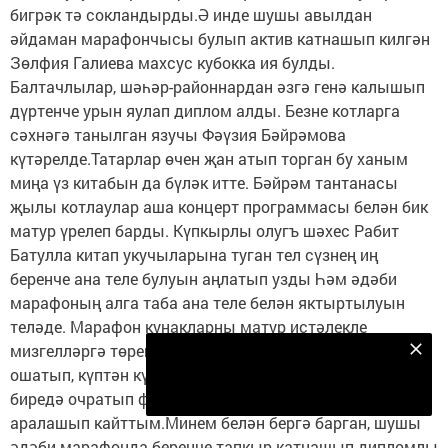
бигрәк тә сокландырды.Ә инде шушы авылдан
әйдаман марафончысы булып актив катнашып килгән
Зөлфия Галиева махсус кубокка ия булды.
Балтачлылар, шәһәр-районнардан әзгә генә калышып
дүртенче урын яулап диплом алды. Безне котларга
сәхнәгә танылган язучы Фәүзия Бәйрәмова
күтәрелде.Татарлар өчен җан атып торган бу ханым
миңа үз китабын да бүләк итте. Бәйрәм тантанасы
җылы котлаулар аша концерт программасы белән бик
матур үрелеп барды. Күпкырлы олугъ шәхес Рабит
Батулла китап укучыларына туган тел сүзнең иң
беренче ана теле булуын аңлатып узды Һәм әдәби
марафоның алга таба ана теле белән яктыртылуын
теләде. Марафон кунакларны матур истәлекле
мизгелләргә төреп озатты.Үзем дә бу чараны бик
Безнең Яндекс Дзен каналына языл
ошатып, күптән күрәсе килеп йөргән язучыларымны
Подписаться
биредә очратып фотоларга төшеп, алар белән
аралашып кайттым.Минем белән бергә барган, шушы
әдәби марафонда беренче тапкыр катнашып дипломлы