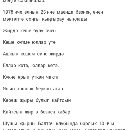
мәңге сакланалар.
1978 нче елның 25 нче маенда безнең өчен
мәктәптә соңгы кыңгырау чыңлады.
Җирдә кеше булу өчен
Кеше күпме юллар үтә
Ашкын кешем сине жирдә
Еллар көтә, юллар көтә.
Күкне ярып үткән чакта
Янып төшсәк беркөн әгәр
Көрәш җыры булып кайтсын
Кайтсын җиргә безнең хәбәр
Шушы җырны Балтач клубында барлык 10 нчы