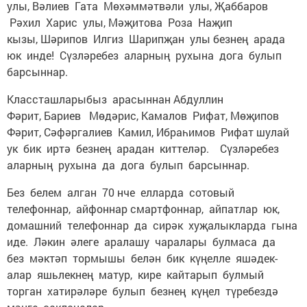
улы, Вәлиев Гата Мөхәммәтвәли улы, Җаббаров
Рәхил Харис улы, Мәҗитова Роза Наҗип
кызы, Шәрипов Илгиз Шарипҗан улы безнең арада
юк инде! Сүзләребез аларның рухына дога булып
барсыннар.
Классташларыбыз арасыннан Абдуллин
Фәрит, Бариев Мөдәрис, Камалов Рифат, Мөҗипов
Фәрит, Сәфәргалиев Камил, Ибраһимов Рифат шулай
ук бик иртә безнең арадан киттеләр. Сүзләребез
аларның рухына да дога булып барсыннар.
Без белем алган 70 нче елларда сотовый
телефоннар, айфоннар смартфоннар, айпатлар юк,
домашний телефоннар да сирәк хуҗалыкларда гына
иде. Ләкин әлеге аралашу чаралары булмаса да
без мәктәп тормышы белән бик күңелле яшәдек-
алар яшьлекнең матур, кире кайтарып булмый
торган хатирәләре булып безнең күңел түребездә