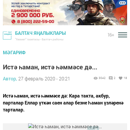
БАЛТАЧ ЯҢАЛЫКЛАРЫ
16+
"Хезмәт" газетасы - Балтач районы
МӘГАРИФ
Истә һаман, истә һәммәсе дә...
Автор,
27 февраль 2020 - 20:21
3042
2
18
Истә һаман, истә һәммәсе дә: Кара такта, акбур,
парталар Еллар үткән саен алар безне Һаман үзләренә
тарталар.