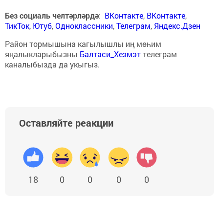
Без социаль челтәрләрдә
:
ВКонтакте
,
ВКонтакте
,
ТикТок
,
Ютуб
,
Одноклассники
,
Телеграм
,
Яндекс.Дзен
Район тормышына кагылышлы иң мөһим
яңалыкларыбызны
Балтаси_Хезмэт
телеграм
каналыбызда да укыгыз.
Оставляйте реакции
18
0
0
0
0