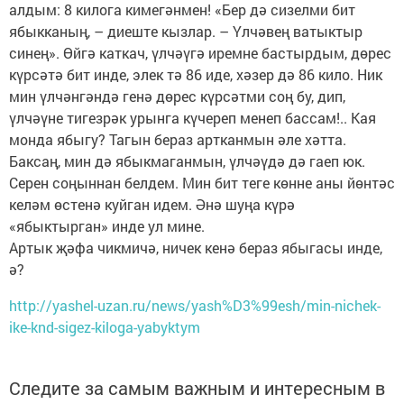
алдым: 8 килога кимегәнмен! «Бер дә сизелми бит
ябыкканың, – диеште кызлар. – Үлчәвең ватыктыр
синең». Өйгә каткач, үлчәүгә иремне бастырдым, дөрес
күрсәтә бит инде, элек тә 86 иде, хәзер дә 86 кило. Ник
мин үлчәнгәндә генә дөрес күрсәтми соң бу, дип,
үлчәүне тигезрәк урынга күчереп менеп бассам!.. Кая
монда ябыгу? Тагын бераз артканмын әле хәтта.
Баксаң, мин дә ябыкмаганмын, үлчәүдә дә гаеп юк.
Серен соңыннан белдем. Мин бит теге көнне аны йөнтәс
келәм өстенә куйган идем. Әнә шуңа күрә
«ябыктырган» инде ул мине.
Артык җәфа чикмичә, ничек кенә бераз ябыгасы инде,
ә?
http://yashel-uzan.ru/news/yash%D3%99esh/min-nichek-
ike-knd-sigez-kiloga-yabyktym
Следите за самым важным и интересным в