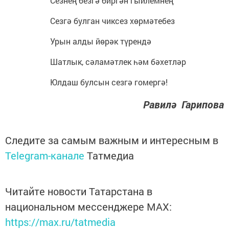
Сезнең безгә биргән гыйлемнең
Сезгә булган чиксез хөрмәтебез
Урын алды йөрәк түрендә
Шатлык, сәламәтлек һәм бәхетләр
Юлдаш булсын сезгә гомергә!
Равилә Гарипова
Следите за самым важным и интересным в
Telegram-канале
Татмедиа
Читайте новости Татарстана в
национальном мессенджере MАХ:
https://max.ru/tatmedia