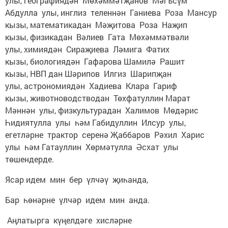
улы, географиядән Мөхәммәтҗанов Мәгъсүм
Абдулла улы, инглиз теленнән Ганиева Роза Мансур
кызы, математикадан Мәҗитова Роза Наҗип
кызы, физикадан Вәлиев Гата Мөхәммәтвәли
улы, химиядән Сираҗиева Ләмига Фатих
кызы, биологиядән Гафарова Шамилә Рашит
кызы, НВП дан Шәрипов Илгиз Шарипҗан
улы, астрономиядән Хадиева Клара Гариф
кызы, животноводстводан Төхфатуллин Марат
Мәннән улы, физкультурадан Халимов Мөдәрис
Һидиятулла улы һәм Габидуллин Илсур улы,
егетләрне трактор серенә Җаббаров Рәхил Харис
улы һәм Гатауллин Хөрмәтулла Әсхат улы
төшендерде.
Ясар идем мин бер үлчәү җиһанда,
Бар һөнәрне үлчәр идем мин анда.
Аңлатырга күңелдәге хисләрне