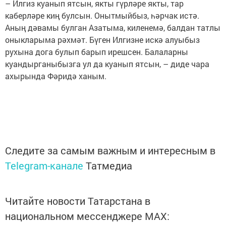
– Илгиз куанып ятсын, якты гүрләре якты, тар
каберләре киң булсын. Онытмыйбыз, һәрчак истә.
Аның дәвамы булган Азатыма, киленемә, балдан татлы
оныкларыма рәхмәт. Бүген Илгизне искә алуыбыз
рухына дога булып барып ирешсен. Балаларны
куандырганыбызга ул да куанып ятсын, – диде чара
ахырында Фәридә ханым.
Следите за самым важным и интересным в
Telegram-канале
Татмедиа
Читайте новости Татарстана в
национальном мессенджере MАХ: