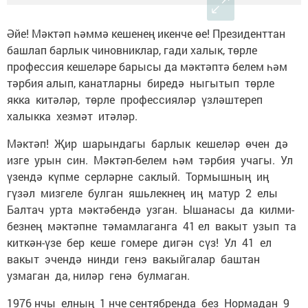
Әйе! Мәктәп һәммә кешенең икенче өе! Президенттан
башлап барлык чиновниклар, гади халык, төрле
профессия кешеләре барысы да мәктәптә белем һәм
тәрбия алып, канатларны биредә ныгытып төрле
якка китәләр, төрле профессияләр үзләштереп
халыкка хезмәт итәләр.
Мәктәп! Җир шарындагы барлык кешеләр өчен дә
изге урын син. Мәктәп-белем һәм тәрбия учагы. Ул
үзендә күпме серләрне саклый. Тормышның иң
гүзәл мизгеле булган яшьлекнең иң матур 2 елы
Балтач урта мәктәбендә узган. Ышанасы да килми-
безнең мәктәпне тәмамлаганга 41 ел вакыт узып та
киткән-үзе бер кеше гомере дигән сүз! Ул 41 ел
вакыт эчендә нинди генэ вакыйгалар баштан
узмаган да, ниләр генә булмаган.
1976 нчы елның 1 нче сентябренда без Нормадан 9