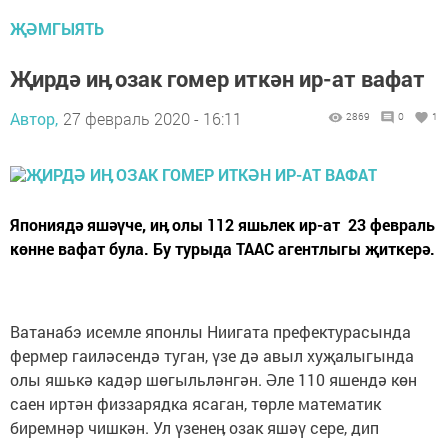
ҖӘМГЫЯТЬ
Җирдә иӊ озак гомер иткән ир-ат вафат
Автор,
27 февраль 2020 - 16:11
2869
0
1
Япониядә яшәүче, иӊ олы 112 яшьлек ир-ат 23 февраль
көнне вафат була. Бу турыда ТААС агентлыгы җиткерә.
Ватанабэ исемле японлы Ниигата префектурасында
фермер гаиләсендә туган, үзе дә авыл хуҗалыгында
олы яшькә кадәр шөгыльләнгән. Әле 110 яшендә көн
саен иртән физзарядка ясаган, төрле математик
биремнәр чишкән. Ул үзенеӊ озак яшәү сере, дип