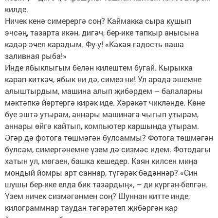
килде.
Ничек кенә симерергә соң? Каймакка сыра кушып
эчсәң, тазарта икән, дигәч, бер-ике тапкыр анысына
кадәр эчеп карадым. Фу-у! «Какая гадость ваша
заливная рыба!»
Инде ябыклыгым белән килештем бугай. Кырыкка
карап киткәч, ябык ни дә, симез ни! Ул арада эшемне
алыштырдым, машина алып җибәрдем – балаларны
мәктәпкә йөртергә кирәк иде. Хәрәкәт чикләнде. Көне
буе эштә утырам, аннары машинага чыгып утырам,
аннары өйгә кайтып, компьютер каршында утырам.
Әгәр дә фотога төшмәгән булсаммы? Фотога төшмәгән
булсам, симергәнемне үзем дә сизмәс идем. Фотодагы
хатын ул, мөгаен, башка кешедер. Каян килсен миңа
мондый йомры арт саннар, түгәрәк бәдәннәр? «Син
шушы бер-ике елда бик тазардың», – ди күргән-белгән.
Үзем ничек сизмәгәнмен соң? Шуннан китте инде,
килограммнар таудан тәгәрәтеп җибәргән кар