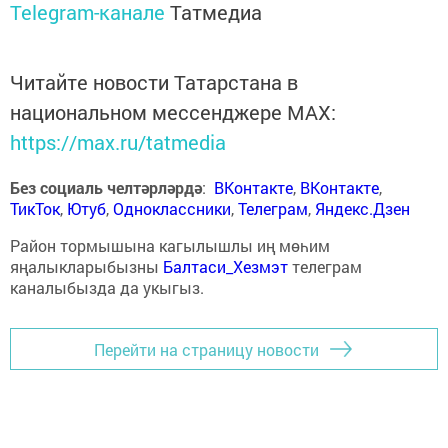
Telegram-канале
Татмедиа
Читайте новости Татарстана в
национальном мессенджере MАХ:
https://max.ru/tatmedia
Без социаль челтәрләрдә
:
ВКонтакте
,
ВКонтакте
,
ТикТок
,
Ютуб
,
Одноклассники
,
Телеграм
,
Яндекс.Дзен
Район тормышына кагылышлы иң мөһим
яңалыкларыбызны
Балтаси_Хезмэт
телеграм
каналыбызда да укыгыз.
Перейти на страницу новости