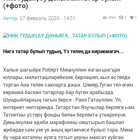
(+фото)
Автор,
27 февраль 2020 - 14:51
3544
0
2
Нигә татар булып тудың, Үз телең дә кирәкмәгәч...
Халык шагыйре Роберт Миңнуллин язган шигъри
юллары, миләттәшләребезне, берләшеп, кыл өстендә
торган Ана телен сакларга дәшә. Шөкер,Туган тел өчен
көрәшкә баскан татарлар бар бүген арабызда.
Шундыйларның тагын берсе - Раил Гатауллин. Ул,
интернет челтәрендә, Татарстан Язучылар берлеге һәм
Татнетны үстерү фонды белән берлектә үткәрелүче,
Дөньякүләм әдәби марафонны оештырып башлап
җибәрде һәм үзе үк аның җитәкчесе булып тора. Менә
бу чара китапны кулга тотып укуны максат куйган.