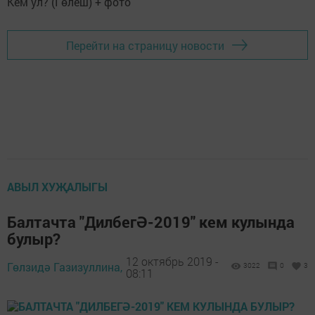
Перейти на страницу новости
АВЫЛ ХУҖАЛЫГЫ
Балтачта "ДилбегӘ-2019" кем кулында
булыр?
12 октябрь 2019 -
Гөлзидә Газизуллина,
3022
0
3
08:11