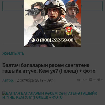
Перейти на страницу новости
ҖӘМГЫЯТЬ
Балтач балаларын рәсем сәнгатенә
гашыйк итүче. Кем ул? (I өлеш) + фото
Автор,
12 октябрь 2019 - 09:41
2805
0
0