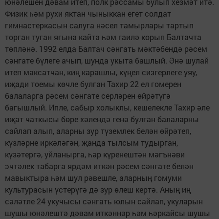
юнәлешен дәвам итеп, полк рәссамы булып хезмәт итә.
Физик һәм рухи яктан чыныккан егет солдат
гимнастеркасын салуга нәсел тамырлары тартып
торган туган ягына кайта һәм гаилә корып Балтачта
төпләнә. 1992 елда Балтач сәнгать мәктәбендә рәсем
сәнгате бүлеге ачып, шунда укыта башлый. Әнә шулай
итеп максатчан, киң карашлы, күңел сизгерлеге уяу,
иҗади тоемы көчле булган Тахир 22 ел гомерен
балаларга рәсем сәнгате серләрен өйрәтүгә
багышлый. Ипле, сабыр холыклы, кешелекле Тахир әле
иҗат чаткысы бөре хәлендә генә булган балаларны
сайлап алып, аларны зур түземлек белән өйрәтеп,
күзләрне иркәләгән, җанда тылсым тудырган,
күзәтергә, уйланырга, һәр күренештән мәгънәви
эчтәлек табарга ярдәм иткән рәсем сәнгате белән
мавыктыра һәм шул рәвешле, аларның гомуми
культурасын үстерүгә дә зур өлеш кертә. Аның иң
сәләтле 24 укучысы сәнгать юлын сайлап, укуларын
шушы юнәлештә дәвам иткәннәр һәм һәркайсы шушы