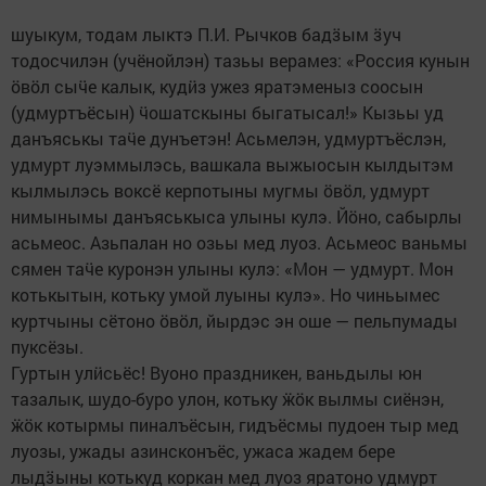
шуыкум, тодам лыктэ П.И. Рычков бадӟым ӟуч
тодосчилэн (учёнойлэн) тазьы верамез: «Россия кунын
ӧвӧл сыӵе калык, кудӥз ужез яратэменыз соосын
(удмуртъёсын) ӵошатскыны быгатысал!» Кызьы уд
данъяськы таӵе дунъетэн! Асьмелэн, удмуртъёслэн,
удмурт луэммылэсь, вашкала выжыосын кылдытэм
кылмылэсь воксё керпотыны мугмы ӧвӧл, удмурт
нимынымы данъяськыса улыны кулэ. Йӧно, сабырлы
асьмеос. Азьпалан но озьы мед луоз. Асьмеос ваньмы
сямен таӵе куронэн улыны кулэ: «Мон — удмурт. Мон
котькытын, котьку умой луыны кулэ». Но чиньымес
куртчыны сётоно ӧвӧл, йырдэс эн оше — пельпумады
пуксёзы.
Гуртын улӥсьёс! Вуоно праздникен, ваньдылы юн
тазалык, шудо-буро улон, котьку ӝӧк вылмы сиёнэн,
ӝӧк котырмы пиналъёсын, гидъёсмы пудоен тыр мед
луозы, ужады азинсконъёс, ужаса жадем бере
лыдӟыны котькуд коркан мед луоз яратоно удмурт