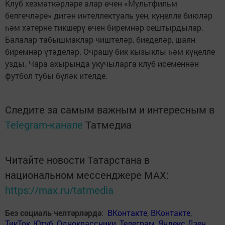
Клуб хезмәткәрләре алар өчен «Мультфильм
белгечләре» дигән интеллектуаль уен, күңелле биюләр
һәм хәтерне тикшерү өчен биремнәр оештырдылар.
Балалар табышмаклар чиштеләр, биеделәр, шаян
биремнәр үтәделәр. Очрашу бик кызыклы һәм күңелле
узды. Чара ахырында укучыларга клуб исеменнән
футбол тубы бүләк ителде.
Следите за самым важным и интересным в
Telegram-канале
Татмедиа
Читайте новости Татарстана в
национальном мессенджере MАХ:
https://max.ru/tatmedia
Без социаль челтәрләрдә
:
ВКонтакте
,
ВКонтакте
,
ТикТок
,
Ютуб
,
Одноклассники
,
Телеграм
,
Яндекс.Дзен