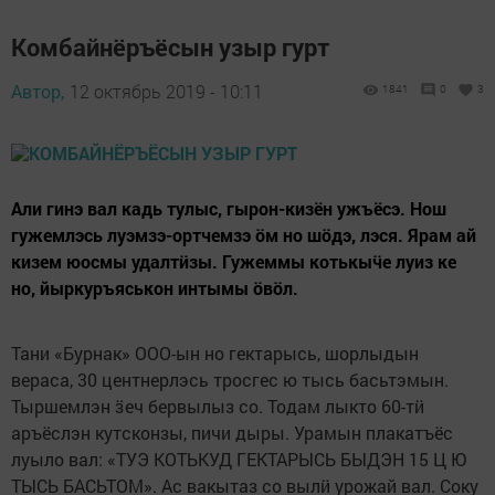
Комбайнёръёсын узыр гурт
Автор,
12 октябрь 2019 - 10:11
1841
0
3
Али гинэ вал кадь тулыс, гырон-кизён ужъёсэ. Нош
гужемлэсь луэмзэ-ортчемзэ ӧм но шӧдэ, лэся. Ярам ай
кизем юосмы удалтӥзы. Гужеммы котькыӵе луиз ке
но, йыркуръяськон интымы ӧвӧл.
Тани «Бурнак» ООО-ын но гектарысь, шорлыдын
вераса, 30 центнерлэсь тросгес ю тысь басьтэмын.
Тыршемлэн ӟеч бервылыз со. Тодам лыкто 60-тӥ
аръёслэн кутсконзы, пичи дыры. Урамын плакатъёс
луыло вал: «ТУЭ КОТЬКУД ГЕКТАРЫСЬ БЫДЭН 15 Ц Ю
ТЫСЬ БАСЬТОМ». Ас вакытаз со вылӥ урожай вал. Соку