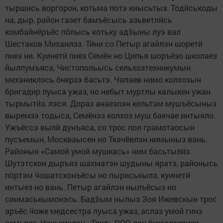
тыршись воргорон, котьма потэ киысьтыз. Тодӥськоды
на, дыр, район газет бамъёсысь азьветлӥсь
комбайнёръёс пӧлысь котьку адӟыны луэ вал
Шестаков Михаилэз. Тӥни со Петыр агайлэн шоретӥ
пиез ни. Куинетӥ пиез Семён но Ципья шоръёзо школаез
йылпумъяса, Чистопольысь сельхозтехникумын
механиклэсь ӧнерзэ басьтэ. Чапаев нимо колхозын
бригадир луыса ужаз, но небыт муртлы калыкен ужан
тырмытӥз, лэся. Дораз анаезлэн кельтэм мушъёсыныз
выремзэ тодыса, Семёнэз колхоз муш бакчае интыяло.
Ужъёссэ вылӥ дунъяса, со трос пол грамотаосын
пусъемын, Москваысен но Ткачёвлэн нимыныз вань.
Районын «Самой умой мушкась» ним басьтылӥз.
Шутэтскон дыръяз шахматэн шудыны яратэ, районысь
пӧртэм ӵошатсконъёсы но пыриськылэ, куинетӥ
интыез но вань. Петыр агайлэн нылъёсыз но
синмаськымонэсь. Бадӟым нылыз Зоя Ижевскын трос
аръёс ӵоже медсестра луыса ужаз, аслаз умой гинэ
семьяез. Нош кинлэн «Труд» ООО-лэн бухгалтерияз