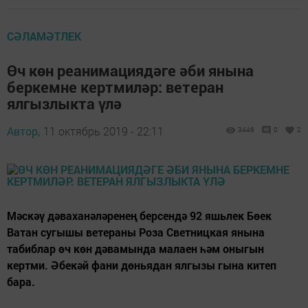
СӘЛАМӘТЛЕК
Өч көн реанимациядәге әби янына
беркемне кертмиләр: ветеран
ялгызлыкта үлә
Автор,
11 октябрь 2019 - 22:11
3446
0
2
Мәскәү дәваханәләренең берсендә 92 яшьлек Бөек
Ватан сугышы ветераны Роза Светницкая янына
табиблар өч көн дәвамында малаен һәм оныгын
кертми. Әбекәй фани дөньядан ялгызы гына китеп
бара.