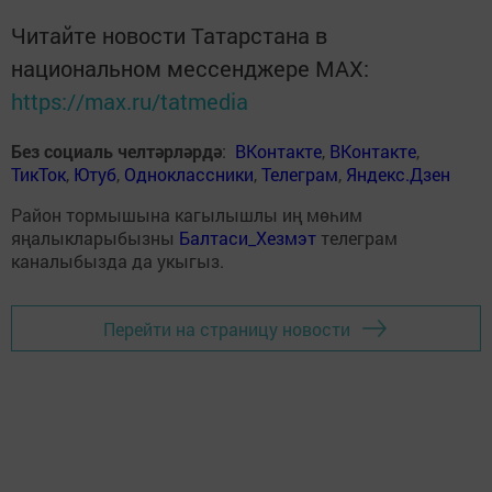
Читайте новости Татарстана в
национальном мессенджере MАХ:
https://max.ru/tatmedia
Без социаль челтәрләрдә
:
ВКонтакте
,
ВКонтакте
,
ТикТок
,
Ютуб
,
Одноклассники
,
Телеграм
,
Яндекс.Дзен
Район тормышына кагылышлы иң мөһим
яңалыкларыбызны
Балтаси_Хезмэт
телеграм
каналыбызда да укыгыз.
Перейти на страницу новости