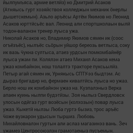
йылпумъяса, армие ветлӥз) но Дмитрий Асаков
(Атняысь гурт хозяйствоя колледжын механик ӧнерлы
дышетскемын). Азьло аръёсы Артём Якимов но Леонид
Асаков юрттӥсьёс вал. Леонид али спортшколаын вылӥ
тодон-валанэн тренер луыса ужа.
Николай Асаков но, Владимир Якимов сямен ик (соос
огъёзъёс), нылъёс сьӧрын уйшор береозь ветлыса, соку
ик вазь ӵукна султыса, атаез урдсын помкомбайнёр
луыса ужам пи. Колялэн атаез Михаил Асаков кема
ужаз комбайнэн, нош толалтэ тракторе пуксьылӥз.
Петыр агай сямен ик, Урнякысь СПТУ-эз быдтэм. Ас
дыраз бригадир но, фермаен кивалтӥсь луыса но ужаз.
Берло нош ик комбайнэн ужаз на. Кузпалэныз Верка
апаен куинь нылпи будэтӥзы. Зоя нылыз Свердловск
улосын одӥгаз гурт возёсын (колхозын) повар луыса
ужаз. Кыкетӥ нылзы Люба гуртэ бызиз, трос аръёс
ӵоже вузкарон удысын тыршиз. Любовь
Михайловналэн гуртын али аслаз магазинэз вань. Ӟеч
ужамез Центросоюзлэн грамотаеныз пусъемын.