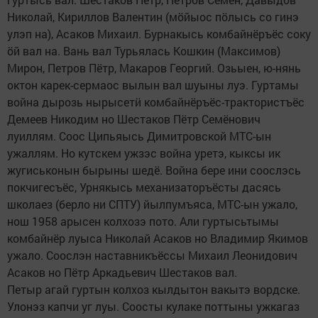
Николай, Кириллов Валентин (мӧйыос пӧлысь со гинэ
улэп на), Асаков Михаил. Бурнакысь комбайнёръёс соку
ӧй вал на. Вань вал Турьялась Кошкин (Максимов)
Мирон, Петров Пётр, Макаров Георгий. Озьыен, ю-нянь
октон карек-сермаос вылын вал шуыны луэ. Гуртамы
война дырозь нырысетӥ комбайнёръёс-трактористъёс
Демеев Никодим но Шестаков Пётр Семёнович
луиллям. Соос Ципьяысь Димитровской МТС-ын
ужаллям. Но кутскем ужзэс война уретэ, кыксы ик
жугиськонын бырыны шедё. Война бере ини соослэсь
покчигесъёс, Урнякысь механизаторъёсты дасясь
школаез (берло ни СПТУ) йылпумъяса, МТС-ын ужало,
нош 1958 арысен колхозэ пото. Али гуртысьтымы
комбайнёр луыса Николай Асаков но Владимир Якимов
ужало. Соослэн наставникъёссы Михаил Леонидович
Асаков но Пётр Аркадьевич Шестаков вал.
Петыр агай гуртын колхоз кылдытон вакытэ вордске.
Улонэз капчи уг луы. Соосты кулаке поттыны ужкагаз