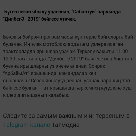
Бүген сезон ябылу уңаеннан, "Сабантуй" паркында
"ДилбегӘ- 2019" бәйгесе үтәчәк.
Быелгы бәйрәм программасы күп төрле бәйгеләргә бай
булачак. Иң элек мотоблокларда һәм үзләре ясаган
тракторларда ярышлар узачак. Теркәлү вакыты 11.30-
12.30 сәгатьләрдә. “ДилбегӘ-2019” бәйгесе исә биш төр
буенча ярышларны үз эченә алачак. Соңрак
“АрбаllыАт” ярышында командалар көч
сынашачак.Сезон ябылу уңаеннан узачак чараның төп
бәйгесе булган – ат ярышы да һәркемнең күңеленә хуш
килер дип ышанып калабыз.
Следите за самым важным и интересным в
Telegram-канале
Татмедиа