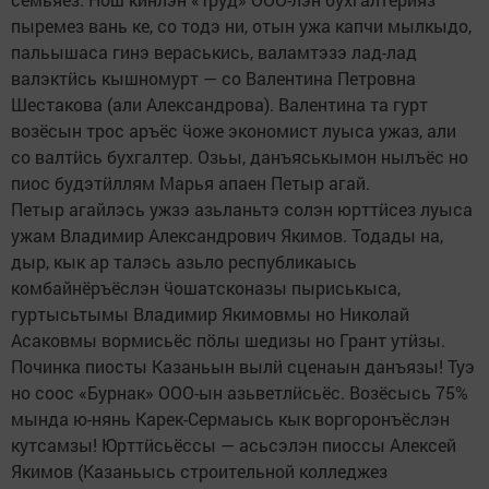
пыремез вань ке, со тодэ ни, отын ужа капчи мылкыдо,
пальышаса гинэ вераськись, валамтэзэ лад-лад
валэктӥсь кышномурт — со Валентина Петровна
Шестакова (али Александрова). Валентина та гурт
возёсын трос аръёс ӵоже экономист луыса ужаз, али
со валтӥсь бухгалтер. Озьы, данъяськымон нылъёс но
пиос будэтӥллям Марья апаен Петыр агай.
Петыр агайлэсь ужзэ азьланьтэ солэн юрттӥсез луыса
ужам Владимир Александрович Якимов. Тодады на,
дыр, кык ар талэсь азьло республикаысь
комбайнёръёслэн ӵошатсконазы пыриськыса,
гуртысьтымы Владимир Якимовмы но Николай
Асаковмы вормисьёс пӧлы шедизы но Грант утӥзы.
Починка пиосты Казаньын вылӥ сценаын данъязы! Туэ
но соос «Бурнак» ООО-ын азьветлӥсьёс. Возёсысь 75%
мында ю-нянь Карек-Сермаысь кык воргоронъёслэн
кутсамзы! Юрттӥсьёссы — асьсэлэн пиоссы Алексей
Якимов (Казаньысь строительной колледжез