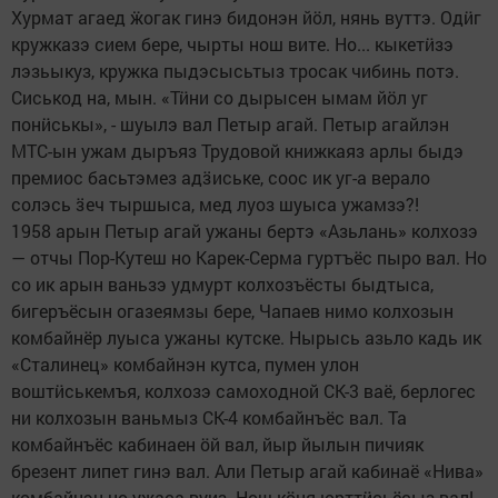
Хурмат агаед ӝогак гинэ бидонэн йӧл, нянь вуттэ. Одӥг
кружказэ сием бере, чырты нош вите. Но... кыкетӥзэ
лэзьыкуз, кружка пыдэсысьтыз тросак чибинь потэ.
Сиськод на, мын. «Тӥни со дырысен ымам йӧл уг
понӥськы», - шуылэ вал Петыр агай. Петыр агайлэн
МТС-ын ужам дыръяз Трудовой книжкаяз арлы быдэ
премиос басьтэмез адӟиське, соос ик уг-а верало
солэсь ӟеч тыршыса, мед луоз шуыса ужамзэ?!
1958 арын Петыр агай ужаны бертэ «Азьлань» колхозэ
— отчы Пор-Кутеш но Карек-Серма гуртъёс пыро вал. Но
со ик арын ваньзэ удмурт колхозъёсты быдтыса,
бигеръёсын огазеямзы бере, Чапаев нимо колхозын
комбайнёр луыса ужаны кутске. Нырысь азьло кадь ик
«Сталинец» комбайнэн кутса, пумен улон
воштӥськемъя, колхозэ самоходной СК-3 ваё, берлогес
ни колхозын ваньмыз СК-4 комбайнъёс вал. Та
комбайнъёс кабинаен ӧй вал, йыр йылын пичияк
брезент липет гинэ вал. Али Петыр агай кабинаё «Нива»
комбайнэн но ужаса вуиз. Нош кӧня юрттӥсьёсыз вал!