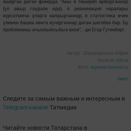
яшергән дигән фикердә. "Аны я төшереп җибәргәннәр
(ул авыр гәүдәле иде), я реанимация чаралары
күрсәтмичә үләргә калдырганнар, я статистика өчен
үлемен башка көнгә күчергәннәр дигән шигебез бар. Бу
проблеманы ачыклыйсыбыз килә", - ди Егор Гутенберг.
Автор : Шакирҗанова Әлфия
Чыганак:
ntv.ru
Фото:
express-novosti.ru
Өмет
Следите за самым важным и интересным в
Telegram-канале
Татмедиа
Читайте новости Татарстана в