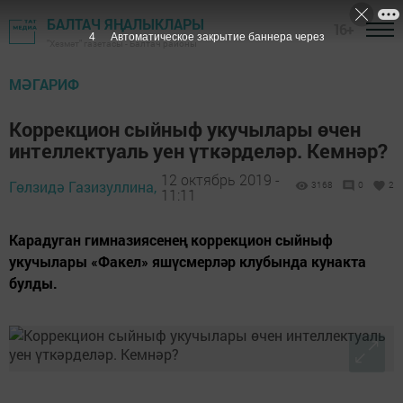
БАЛТАЧ ЯҢАЛЫКЛАРЫ
16+
3
Автоматическое закрытие баннера через
"Хезмәт" газетасы - Балтач районы
МӘГАРИФ
Коррекцион сыйныф укучылары өчен
интеллектуаль уен үткәрделәр. Кемнәр?
12 октябрь 2019 -
Гөлзидә Газизуллина,
3168
0
2
11:11
Карадуган гимназиясенең коррекцион сыйныф
укучылары «Факел» яшүсмерләр клубында кунакта
булды.