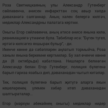
Роза Светницкаяның улы Александр Гутенберг
сөйләвенчә, әнисен инфаркттан соң авыр хәлдә
дәваханәгә салганнар. Аның хәлен белергә килгәч,
медиклар Александрны палатага кертми.
Оныгы Егор сөйләвенчә, аның әтисе әнисе янына килә,
реанимациягә үтмәкче була. Табиблар исә: "Бүген түгел,
иртәгә килсәгез яхшырак булыр", - ди.
Икенче көнне дә сәбәпләрен аңлатып тормыйча, Роза
ханым янына беркемне кертмиләр. Бу хәл өченче көнне
дә (8 октябрьдә) кабатлана. Нишләргә белмәгән
Александр белән Егор Гутенберг, полиция бүлегенә
барып гариза язабыз дип, дәваханәдән чыгып китәләр.
Тик, полиция бүлегенә барып җитүгә аларга якын
кешеләренең үлемен хәбәр итеп дәваханәдән
шалтыраталар...
Егор (мәрхүм әбекәйнең оныгы) медиклар нидер