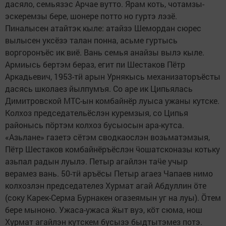
дасяло, семьязэс Арчае вутто. Ярам коть, чотамзы-
эскеремзы бере, шонере потто но гуртэ лэзё.
Пиналысен атайтэк кыле: атайзэ Шемордан сюрес
вылысен уксёзэ талан понна, асьме гуртысь
воргоронъёс ик виё. Вань семья анайзы вылэ кыле.
Армиысь бертэм бераз, егит пи Шестаков Пётр
Аркадьевич, 1953-тӥ арын Урнякысь механизаторъёсты
дасясь школаез йылпумъя. Со аре ик Ципьялась
Димитровской МТС-ын комбайнёр луыса ужаны кутске.
Колхоз председательёслэн куремзыя, со Ципья
районысь пӧртэм колхоз бусыосын ара-кутса.
«Азьлане» газетэ сётэм сводкаослэн возьматэмзыя,
Пётр Шестаков комбайнёръёслэн ӵошатсконазы котьку
азьпал радын луылэ. Петыр агайлэн таӵе учыр
верамез вань. 50-тӥ аръёсы Петыр агаез Чапаев нимо
колхозлэн председателез Хурмат агай Абдуллин ӧте
(соку Карек-Серма Бурнакен огазеямын уг на луы). Ӧтем
бере мыноно. Ужаса-ужаса ӝыт вуэ, кӧт сюма, нош
Хурмат агайлэн кутскем бусызэ быдтытэмез потэ.