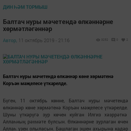
ДИН ҺӘМ ТОРМЫШ
Балтач нуры мәчетендә өлкәннәрне
хөрмәтләгәннәр
Автор,
11 октябрь 2019 - 21:16
3252
0
2
Балтач нуры мәчетендә өлкәннәр көне хөрмәтенә
Коръән мәҗелесе үткәрелде.
Бүген, 11 октябрь көнне, Балтач нуры мәчетендә
өлкәннәр көне хөрмәтенә Коръән мәҗелесе үткәрелде.
Шуны үткәрүгә зур көчен куйган Илгиз хәзррәткә
Аллаһның рәхмәте булсын. Өлкәннәрне зурлаган өчен
Аллаһ үзен олыласын. Башлаган эшен ахырына кадәр