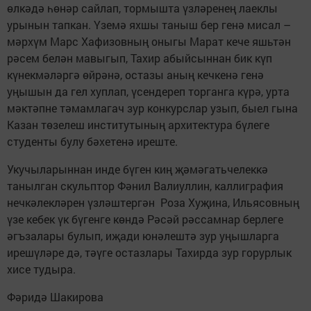
өлкәдә һөнәр сайлап, тормышта үзләренең лаеклы
урынын тапкан. Үземә яхшы таныш бер генә мисал –
мәрхүм Марс Хафизовның оныгы Марат кече яшьтән
рәсем белән мавыгып, Тахир абыйсыннан бик күп
күнекмәләргә өйрәнә, остазы аның кечкенә генә
уңышын да гел хуплап, үсендереп торганга күрә, урта
мәктәпне тәмамлагач зур конкурслар узып, быел гына
Казан төзелеш институтының архитектура бүлеге
студенты булу бәхетенә иреште.
Укучыларыннан инде бүген киң җәмәгатьчелеккә
танылган скульптор Фәнил Валиуллин, каллиграфия
нечкәлекләрен үзләштергән Роза Хуҗина, Ильясовның
үзе кебек үк бүгенге көндә Рәсәй рәссамнар берлеге
әгъзалары булып, иҗади юнәлештә зур уңышларга
ирешүләре дә, тәүге остазлары Тахирда зур горурлык
хисе тудыра.
Фәридә Шакирова