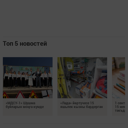
Топ 5 новостей
«МДСУ-1» Шушма
«Лада» йөртүчесе 15
1 сентя
буйларын моңга күмде
яшьлек кызны бәрдергән
15 мең 
тәкъди