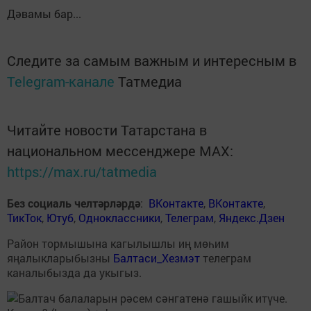
Дәвамы бар...
Следите за самым важным и интересным в
Telegram-канале
Татмедиа
Читайте новости Татарстана в
национальном мессенджере MАХ:
https://max.ru/tatmedia
Без социаль челтәрләрдә
:
ВКонтакте
,
ВКонтакте
,
ТикТок
,
Ютуб
,
Одноклассники
,
Телеграм
,
Яндекс.Дзен
Район тормышына кагылышлы иң мөһим
яңалыкларыбызны
Балтаси_Хезмэт
телеграм
каналыбызда да укыгыз.