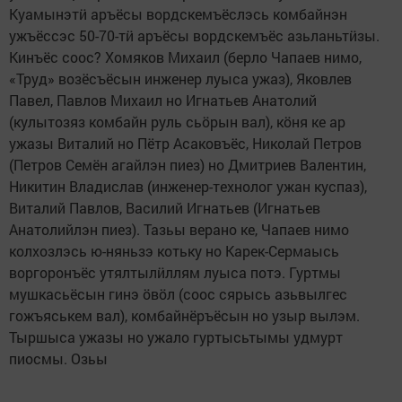
Куамынэтӥ аръёсы вордскемъёслэсь комбайнэн
ужъёссэс 50-70-тӥ аръёсы вордскемъёс азьланьтӥзы.
Кинъёс соос? Хомяков Михаил (берло Чапаев нимо,
«Труд» возёсъёсын инженер луыса ужаз), Яковлев
Павел, Павлов Михаил но Игнатьев Анатолий
(кулытозяз комбайн руль сьӧрын вал), кӧня ке ар
ужазы Виталий но Пётр Асаковъёс, Николай Петров
(Петров Семён агайлэн пиез) но Дмитриев Валентин,
Никитин Владислав (инженер-технолог ужан куспаз),
Виталий Павлов, Василий Игнатьев (Игнатьев
Анатолийлэн пиез). Тазьы верано ке, Чапаев нимо
колхозлэсь ю-няньзэ котьку но Карек-Сермаысь
воргоронъёс утялтылӥллям луыса потэ. Гуртмы
мушкасьёсын гинэ ӧвӧл (соос сярысь азьвылгес
гожъяськем вал), комбайнёръёсын но узыр вылэм.
Тыршыса ужазы но ужало гуртысьтымы удмурт
пиосмы. Озьы