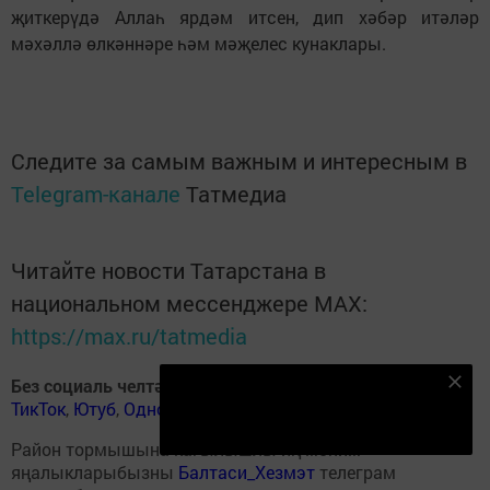
җиткерүдә Аллаһ ярдәм итсен, дип хәбәр итәләр
мәхәллә өлкәннәре һәм мәҗелес кунаклары.
Следите за самым важным и интересным в
Telegram-канале
Татмедиа
Читайте новости Татарстана в
национальном мессенджере MАХ:
https://max.ru/tatmedia
Без социаль челтәрләрдә
:
ВКонтакте
,
ВКонтакте
,
Безнең Яндекс Дзен каналына языл
ТикТок
,
Ютуб
,
Одноклассники
,
Телеграм
,
Яндекс.Дзен
Подписаться
Район тормышына кагылышлы иң мөһим
яңалыкларыбызны
Балтаси_Хезмэт
телеграм