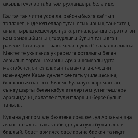
акыллы сүзләр таба һәм рухландыра белә иде.
Балтачтан читтә үссә дә, районыбызга кайтып
төпләнеп, инде күп еллар туган ягыбызның табигатен,
аның тырыш кешеләрен үз картиналарында сурәтләгән
һәм районыбызның горурлыгы булып танылган
рәссам Тахирҗан – нәкъ менә шушы Оркыя апа оныгы.
Мәктәптә укыганда ук рәсемгә осталыгы белән
аерылып торган Тахирны, Арча 3 номерлы урта
мәктәбенең сигез класын тәмамлагач, Фешин
исемендәге Казан дәүләт сәнгать училещесына,
башлангыч сәнгать белеме булмауга карамастан,
сынау шарты белән кабул итәләр һәм ул иптәшләре
арасында иң сәләтле студентларның берсе булып
таныла.
Кулына диплом алу бәхетенә ирешкәч, ул Арчаның яңа
ачылган сәнгать мәктәбендә укытучы булып эшли
башлый. Совет армиясе сафларына баскач та иҗат