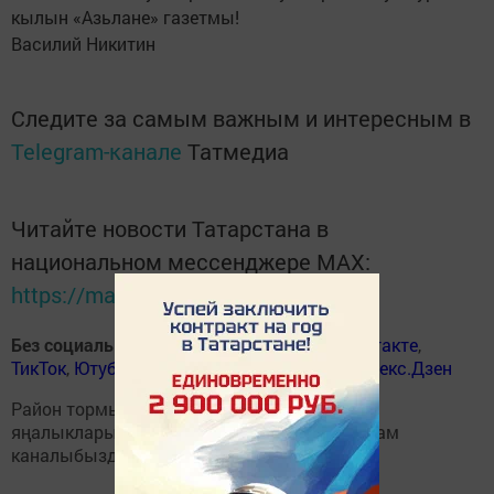
кылын «Азьлане» газетмы!
Василий Никитин
Следите за самым важным и интересным в
Telegram-канале
Татмедиа
Читайте новости Татарстана в
национальном мессенджере MАХ:
https://max.ru/tatmedia
Без социаль челтәрләрдә
:
ВКонтакте
,
ВКонтакте
,
ТикТок
,
Ютуб
,
Одноклассники
,
Телеграм
,
Яндекс.Дзен
Район тормышына кагылышлы иң мөһим
яңалыкларыбызны
Балтаси_Хезмэт
телеграм
каналыбызда да укыгыз.