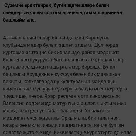
Сүземне ерактанрак, бүген җимешләре белән
сөендергән яхшы сортлы агачның тамырларыннан
башлыйм әле.
Алтмышынчы еллар башында мин Карадуган
клубында мөдир булып эшләп алдым. Шул чорда
күргәзмә агитация бик көчле иде, район мәдәният
бүлегеннән кукурузга багышланган стенд-плакатлар
күргәзмәсендә катнашырга әмер бирелде. Бу ил
башлыгы Хрущевның кукуруз белән бик мавыккан
вакыты, колхозларда бу культураның мәйданын
киңәйтү һәм мул уңыш үстерүгә без дә өлеш кертергә
тиеш идек, янәсе. Ярар, рәсемгә оста киномеханик
Валентин ярдәмендә матур гына эшләп чыктым мин
моны, смотрда ул әйбәт бәя алды. Ул чактагы
мәдәният өчен җаваплы Оркыя апа, бик таләпчән,
югары зәвыклы, иҗади инициативасы көчле булган
сәләтле җитәкче иде. Кимчелегеңне күрсәтергә дә ипле,