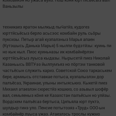
Ваньзылы
техникаез яратон мылкыд пыӵатӥз, кудогез
юрттӥсьёсыз берло асьсэос комбайн руль сьӧры
пуксизы. Петыр агай кузпалэныз Марья апаен
(Кутэшысь Данька Марья) 5 нылпи будэтӥзы: куинь пи
но кык ныл. Пиос куиньназы ик комбайнёрлэн
юрттӥсьёсыз луыса кыдазы. Нырысетӥ пиез Николай
Казаньысь ВВТУ-эз йылпумъяз но пӧртэм танковой
частьёсын служить кариз. Советской Союз таркаськем
бере, армиысь отставкае потыса, кузпалызлэн дор
палъёсаз, Украинае, улыны интыяськиз. Кыкетӥ пиез
Михаил атаезлэн сюрестӥз кошкиз, со азьвыл шофёр
вал, семьяеныз кӧня ке Казахстан палъёсын но улӥзы.
Вордскем палъёсаз бертыса, Ципьяла юрт пуктэ,
шулдыр гинэ уло. Пенсие потытозяз «Труд» ООО-ын
комбайнёр луыса ужаз. Атаезлэсь трослы кужмо