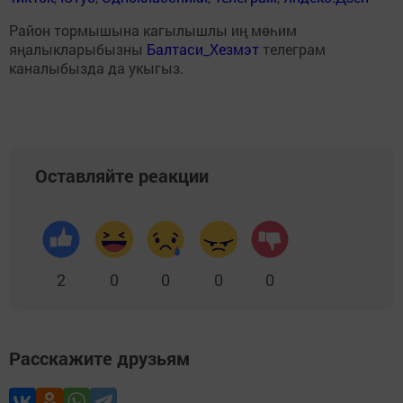
Район тормышына кагылышлы иң мөһим
яңалыкларыбызны
Балтаси_Хезмэт
телеграм
каналыбызда да укыгыз.
Оставляйте реакции
2
0
0
0
0
Расскажите друзьям