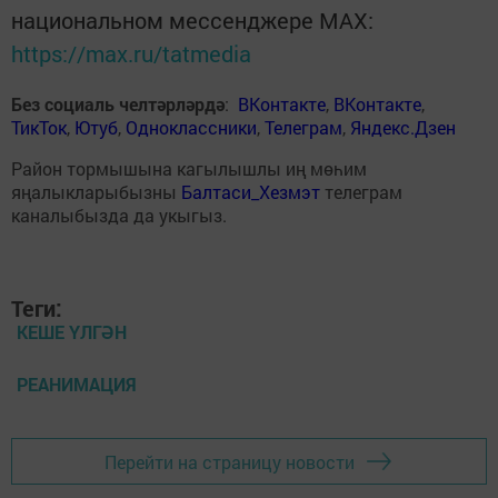
национальном мессенджере MАХ:
https://max.ru/tatmedia
Без социаль челтәрләрдә
:
ВКонтакте
,
ВКонтакте
,
ТикТок
,
Ютуб
,
Одноклассники
,
Телеграм
,
Яндекс.Дзен
Район тормышына кагылышлы иң мөһим
яңалыкларыбызны
Балтаси_Хезмэт
телеграм
каналыбызда да укыгыз.
Теги:
КЕШЕ ҮЛГӘН
РЕАНИМАЦИЯ
Перейти на страницу новости