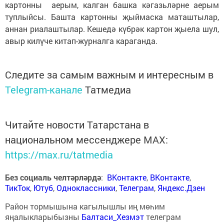
картонны аерым, калган башка кәгазьләрне аерым
туплыйсы. Башта картонны җыймаска маташтылар,
аннан риалаштылар. Кешедә күбрәк картон җыела шул,
авыр килүче китап-журналга караганда.
Следите за самым важным и интересным в
Telegram-канале
Татмедиа
Читайте новости Татарстана в
национальном мессенджере MАХ:
https://max.ru/tatmedia
Без социаль челтәрләрдә
:
ВКонтакте
,
ВКонтакте
,
ТикТок
,
Ютуб
,
Одноклассники
,
Телеграм
,
Яндекс.Дзен
Район тормышына кагылышлы иң мөһим
яңалыкларыбызны
Балтаси_Хезмэт
телеграм