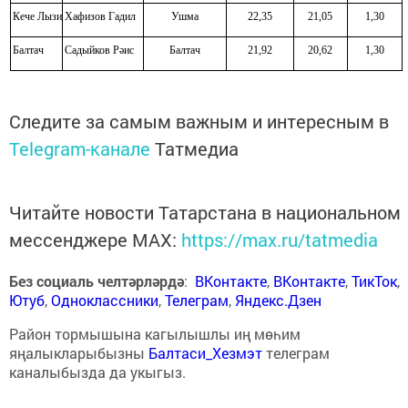
Кече Лызи
Хафизов Гадил
Ушма
22,35
21,05
1,30
Балтач
Садыйков Рәис
Балтач
21,92
20,62
1,30
Следите за самым важным и интересным в
Telegram-канале
Татмедиа
Читайте новости Татарстана в национальном
мессенджере MАХ:
https://max.ru/tatmedia
Без социаль челтәрләрдә
:
ВКонтакте
,
ВКонтакте
,
ТикТок
,
Ютуб
,
Одноклассники
,
Телеграм
,
Яндекс.Дзен
Район тормышына кагылышлы иң мөһим
яңалыкларыбызны
Балтаси_Хезмэт
телеграм
каналыбызда да укыгыз.