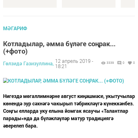
МӘГАРИФ
Котладылар, әмма бүләге соңрак...
(+фото)
12 апрель 2019 -
Гөлзидә Газизуллина,
3339
0
0
18:21
Нигездә мөгаллимнәрне август киңәшмәсе, укытучылар
көнендә зур сәхнәгә чакырып тәбрикләүгә күнеккәнбез.
Соңгы елларда уку елына йомгак ясаучы «Талантлар
парады»нда да бүләкләүләр матур традициягә
әверелеп бара.