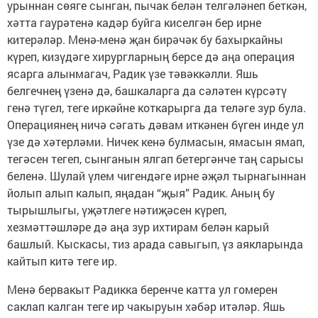
урыннан сөяге сынган, пычак белән телгәләнеп беткән,
хәтта гаурәтенә кадәр буйга киселгән бер ирне
китерәләр. Менә-менә җан бирәчәк бу бахыркайны
күреп, кизүдәге хирургларның берсе дә аңа операция
ясарга алынмагач, Радик үзе тәвәккәлли. Яшь
белгечнең үзенә дә, башкаларга да сәләтен күрсәтү
генә түгел, теге иркәйне коткарырга да теләге зур була.
Операциянең ничә сәгать дәвам иткәнен бүген инде ул
үзе дә хәтерләми. Ничек кенә булмасын, ямасын ямап,
тегәсен тегеп, сынганын ялгап бетергәнче таң сарысы
беленә. Шулай үлем чигендәге ирне әҗәл тырнагыннан
йолып алып калып, яңадан “җыя” Радик. Аның бу
тырышлыгы, үҗәтлеге нәтиҗәсен күреп,
хезмәттәшләре дә аңа зур ихтирам белән карый
башлый. Кыскасы, тиз арада савыгып, үз аякларында
кайтып китә теге ир.
Менә бервакыт Радикка беренче катта ул гомерен
саклап калган теге ир чакыруын хәбәр итәләр. Яшь