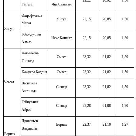
22,22
20,92
1,30
Гөлүзә
Яӊа Салавыч
Әшрәфҗанов
Яӊгул
22,15
20,85
1,30
Марат
Яӊгул
Гобәйдуллин
Иске Көшкәт
22,15
20,85
1,30
Алмаз
Фатыйхова
Смәел
23,32
21,82
1,50
Гөлзидә
Хаҗиева Кадрия
Смәел
23,32
21,82
1,50
Смәел
Васильева
Сизнер
23,32
21,82
1,50
Антонида
Гайнуллин
Сизнер
22,28
21,08
1,20
Айрат
Прокопьев
Борнак
22,37
21,10
1,27
Владислав
Борнак