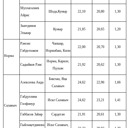
Муллагалиев
Шода,Куныр
22,10
20,80
1,30
Айрис
Зыятдинов
Куныр
21,85
20,65
1,20
Эльвир
Рәмзис
Чапшар,
22,00
20,70
1,30
Габделхаков
Нормабаш, Кили
Норма
Норма, Кариле,
Садыйков Рәис
21,92
20,62
1,30
Пүскән
Биктәш, Яӊа
Алексеева Аида
24,62
22,96
1,66
Салавыч
Габдуллина
Иске Салавыч
24,62
23,21
1,41
Гөлфинур
Салавыч
Габбасов Заһир
Сәрдегән
21,91
20,61
1,30
Гыйләҗетдинова
Иске Салавыч,