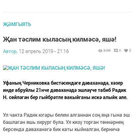
ҖӘМГЫЯТЬ
Җан тәслим кыласың килмәсә, яшә!
Автор,
12 апрель 2019 - 21:16
3458
0
0
Уфаның Черниковка бистәсендәге дәваханәдә, хәзер
инде абруйлы 21нче дәваханәдә эшләүче табиб Радик
Н. сөйләгән бер гыйбрәтле вакыйганы искә алыйк әле.
Ул чакта Радик югары белем алганнан соң яңа гына эш
башлаган яшь хирург була. Ул кизү торган төннәрнең
берсендә дәваханәгә бик каты кыйналган, берничә