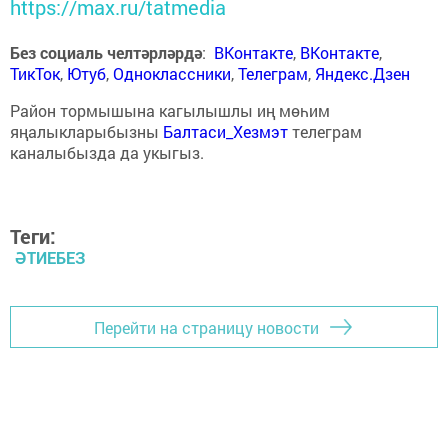
https://max.ru/tatmedia
Без социаль челтәрләрдә
:
ВКонтакте
,
ВКонтакте
,
ТикТок
,
Ютуб
,
Одноклассники
,
Телеграм
,
Яндекс.Дзен
Район тормышына кагылышлы иң мөһим
яңалыкларыбызны
Балтаси_Хезмэт
телеграм
каналыбызда да укыгыз.
Теги:
ӘТИЕБЕЗ
Перейти на страницу новости