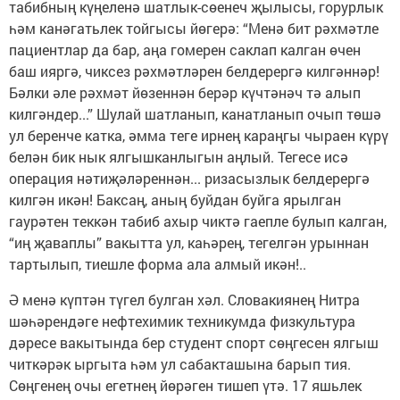
табибның күңеленә шатлык-сөенеч җылысы, горурлык
һәм канәгатьлек тойгысы йөгерә: “Менә бит рәхмәтле
пациентлар да бар, аңа гомерен саклап калган өчен
баш ияргә, чиксез рәхмәтләрен белдерергә килгәннәр!
Бәлки әле рәхмәт йөзеннән берәр күчтәнәч тә алып
килгәндер...” Шулай шатланып, канатланып очып төшә
ул беренче катка, әмма теге ирнең караңгы чыраен күрү
белән бик нык ялгышканлыгын аңлый. Тегесе исә
операция нәтиҗәләреннән... ризасызлык белдерергә
килгән икән! Баксаң, аның буйдан буйга ярылган
гаурәтен теккән табиб ахыр чиктә гаепле булып калган,
“иң җаваплы” вакытта ул, каһәрең, тегелгән урыннан
тартылып, тиешле форма ала алмый икән!..
Ә менә күптән түгел булган хәл. Словакиянең Нитра
шәһәрендәге нефтехимик техникумда физкультура
дәресе вакытында бер студент спорт сөңгесен ялгыш
читкәрәк ыргыта һәм ул сабакташына барып тия.
Сөңгенең очы егетнең йөрәген тишеп үтә. 17 яшьлек