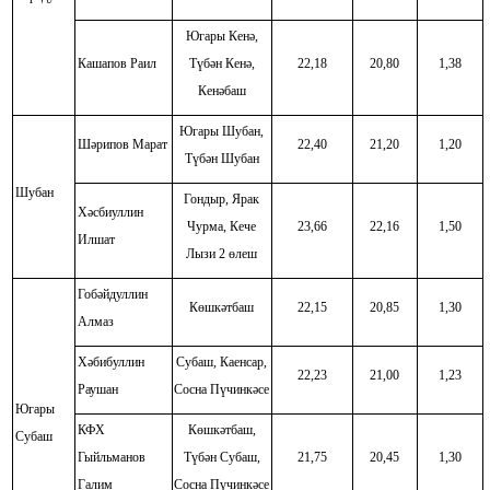
Югары Кенә,
Кашапов Раил
Түбән Кенә,
22,18
20,80
1,38
Кенәбаш
Югары Шубан,
Шәрипов Марат
22,40
21,20
1,20
Түбән Шубан
Шубан
Гондыр, Ярак
Хәсбиуллин
Чурма, Кече
23,66
22,16
1,50
Илшат
Лызи 2 өлеш
Гобәйдуллин
Көшкәтбаш
22,15
20,85
1,30
Алмаз
Хәбибуллин
Субаш, Каенсар,
22,23
21,00
1,23
Раушан
Сосна Пүчинкәсе
Югары
КФХ
Көшкәтбаш,
Субаш
Гыйльманов
Түбән Субаш,
21,75
20,45
1,30
Галим
Сосна Пүчинкәсе