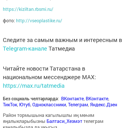
https://kiziltan.rbsmi.ru/
фото:
http://vseoplastike.ru/
Следите за самым важным и интересным в
Telegram-канале
Татмедиа
Читайте новости Татарстана в
национальном мессенджере MАХ:
https://max.ru/tatmedia
Без социаль челтәрләрдә
:
ВКонтакте
,
ВКонтакте
,
ТикТок
,
Ютуб
,
Одноклассники
,
Телеграм
,
Яндекс.Дзен
Район тормышына кагылышлы иң мөһим
яңалыкларыбызны
Балтаси_Хезмэт
телеграм
каналыбызда да укыгыз.