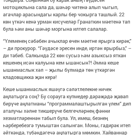
мотоциклына сала да, шәһәр читенә алып чыгып,
агачлар арасындагы карлы бер чокырга ташлый. 22
көн үткәч кенә урман кисүчеләр Гранаткин мәетенә тап
була һәм аны шәһәр моргына илтеп салалар.
“Үлеменең сәбәбен ачыклар өчен мәетне ярырга кирәк,”
– ди прокурор. “Гәүдәсе эресен инде, иртән ярырбыз,” –
ди табиб. Салкында 22 көн сусыз һәм азыксыз яткан
кешенең исән калуына кем ышансын?! Әмма кеше
ышанмаслык хәл – җылы бүлмәдә төн үткәргән
кладовщикка җан керә!
Кеше ышанмаслык яшәүгә сәләтлелекне ничек
аңлатырга соң? Бу сорауга күпмедер дәрәҗәдә җавап
бирүче аңлатманы “программалаштырылган үлем” дип
аталучы хәлне тикшерүче белгечләрнең фәнни
хезмәтләреннән табып була. Ул, имеш, безнең
һәрберебезгә тумыштан салынган. Моны, гадирәк итеп
әйткәндә, түбәндәгечә аңлатырга мөмкин. Хайваннар