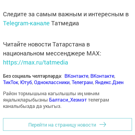
Следите за самым важным и интересным в
Telegram-канале
Татмедиа
Читайте новости Татарстана в
национальном мессенджере MАХ:
https://max.ru/tatmedia
Без социаль челтәрләрдә
:
ВКонтакте
,
ВКонтакте
,
ТикТок
,
Ютуб
,
Одноклассники
,
Телеграм
,
Яндекс.Дзен
Район тормышына кагылышлы иң мөһим
яңалыкларыбызны
Балтаси_Хезмэт
телеграм
каналыбызда да укыгыз.
Перейти на страницу новости