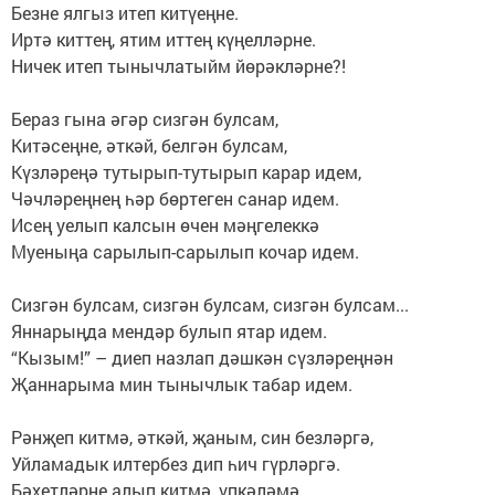
Безне ялгыз итеп китүеңне.
Иртә киттең, ятим иттең күңелләрне.
Ничек итеп тынычлатыйм йөрәкләрне?!
Бераз гына әгәр сизгән булсам,
Китәсеңне, әткәй, белгән булсам,
Күзләреңә тутырып-тутырып карар идем,
Чәчләреңнең һәр бөртеген санар идем.
Исең уелып калсын өчен мәңгелеккә
Муеныңа сарылып-сарылып кочар идем.
Сизгән булсам, сизгән булсам, сизгән булсам...
Яннарыңда мендәр булып ятар идем.
“Кызым!” – диеп назлап дәшкән сүзләреңнән
Җаннарыма мин тынычлык табар идем.
Рәнҗеп китмә, әткәй, җаным, син безләргә,
Уйламадык илтербез дип һич гүрләргә.
Бәхетләрне алып китмә, үпкәләмә,