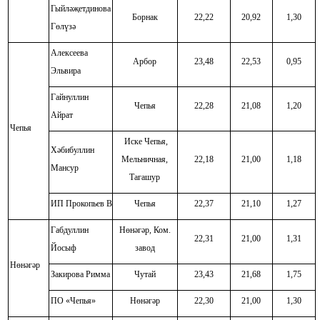
Гыйләҗетдинова
Борнак
22,22
20,92
1,30
Гөлүзә
Алексеева
Арбор
23,48
22,53
0,95
Эльвира
Гайнуллин
Чепья
22,28
21,08
1,20
Айрат
Чепья
Иске Чепья,
Хәбибуллин
Мельничная,
22,18
21,00
1,18
Мансур
Тагашур
ИП Прокопьев В
Чепья
22,37
21,10
1,27
Габдуллин
Нөнәгәр, Ком.
22,31
21,00
1,31
Йосыф
завод
Нөнәгәр
Закирова Римма
Чутай
23,43
21,68
1,75
ПО «Чепья»
Нөнәгәр
22,30
21,00
1,30