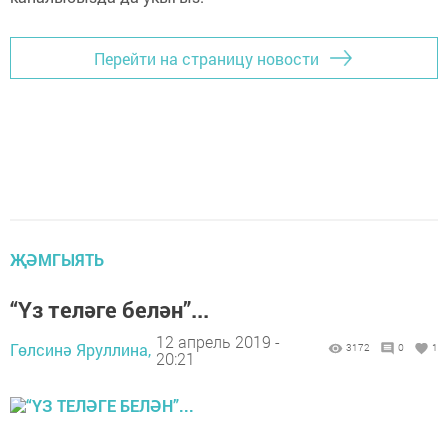
Перейти на страницу новости
ҖӘМГЫЯТЬ
“Үз теләге белән”...
12 апрель 2019 -
Гөлсинә Яруллина,
3172
0
1
20:21