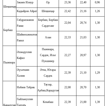
Зәкиев Илнур
Ор
23,36
22,40
0,96
Шеӊшеӊәр
Кадыйров Айрат
Шеӊшеӊәр
22,42
21,16
1,26
Габдрахманов
Бөрбаш, Бөрбаш
22,04
20,74
1,30
Рәнис
Сәрдегәне
Бөрбаш
Шәймөхәммәтов
Алан
22,33
21,03
1,30
Равил
Пыжмара,
Әхмадуллин
Сәрдек, Иске
22,27
20,97
1,30
Кафил
Пукшинер
Пыжмара
Әүхәтшин
Әтнә, Югары
22,39
21,10
1,29
Хәлим
Сәрдек
Таузар,
Нәбиев Тәбрик
22,00
20,70
1,30
Арбаш,Карадуган
Гыйльмуллин
Кенәбаш
22,39
21,00
1,39
Карадуган
Тәлгать