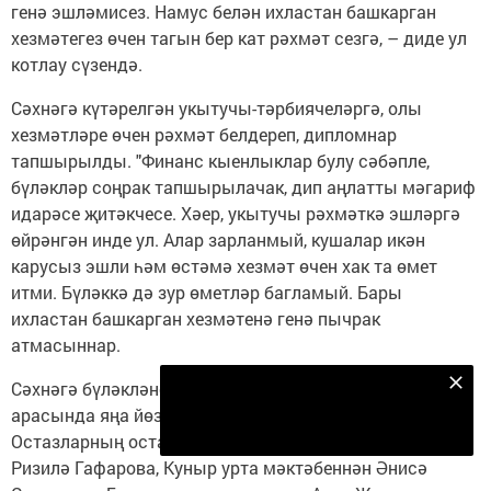
генә эшләмисез. Намус белән ихластан башкарган
хезмәтегез өчен тагын бер кат рәхмәт сезгә, – диде ул
котлау сүзендә.
Сәхнәгә күтәрелгән укытучы-тәрбиячеләргә, олы
хезмәтләре өчен рәхмәт белдереп, дипломнар
тапшырылды. "Финанс кыенлыклар булу сәбәпле,
бүләкләр соңрак тапшырылачак, дип аңлатты мәгариф
идарәсе җитәкчесе. Хәер, укытучы рәхмәткә эшләргә
өйрәнгән инде ул. Алар зарланмый, кушалар икән
карусыз эшли һәм өстәмә хезмәт өчен хак та өмет
итми. Бүләккә дә зур өметләр багламый. Бары
ихластан башкарган хезмәтенә генә пычрак
атмасыннар.
Сәхнәгә бүләкләнергә күтәрелгән мөгаллимнәр
Безнең Яндекс Дзен каналына языл
арасында яңа йөзләрне күрү аеруча сөенечле булды.
Подписаться
Остазларның остазлары булган Балтач мәктәбеннән
Ризилә Гафарова, Куныр урта мәктәбеннән Әнисә