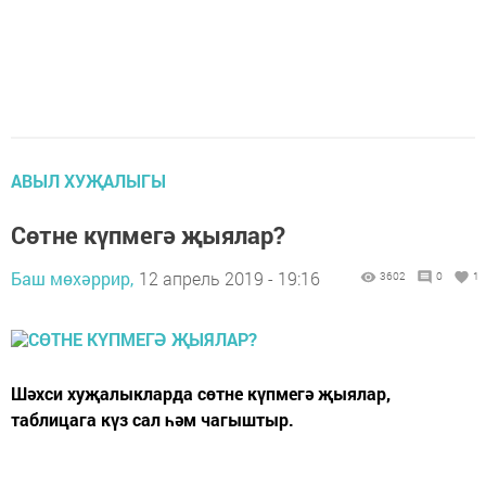
АВЫЛ ХУҖАЛЫГЫ
Сөтне күпмегә җыялар?
Баш мөхәррир,
12 апрель 2019 - 19:16
3602
0
1
Шәхси хуҗалыкларда сөтне күпмегә җыялар,
таблицага күз сал һәм чагыштыр.