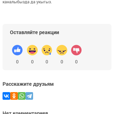
каналыбызда да укыгыз.
Оставляйте реакции
0
0
0
0
0
Расскажите друзьям
Нет комментариев