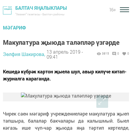
БАЛТАЧ ЯҢАЛЫКЛАРЫ
16+
"Хезмәт" газетасы - Балтач районы
МӘГАРИФ
Макулатура җыюда таләпләр үзгәрде
13 апрель 2019 -
Зөлфия Шакирова,
3815
0
0
09:41
Кешедә күбрәк картон җыела шул, авыр килүче китап-
журналга караганда.
Чирек саен мәгариф учреждениеләре макулатура җыеп
тапшыра, балалар бакчалары да калышмый. Быел
кәгазь ише чүп-чар җыюда яңа тәртип кертелде,