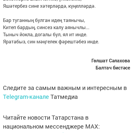
Яшәтербез сине хәтерләрдә, күңелләрдә.
Бар туганның булган идең таянычы,
Китеп бардың, синсез калу аянычлы...
Тыныч йокла, догалы бул, ял ит инде.
Яратабыз, син мәңгелек фәрештәбез инде.
Гөлшат Сәлахова
Балтач бистәсе
Следите за самым важным и интересным в
Telegram-канале
Татмедиа
Читайте новости Татарстана в
национальном мессенджере MАХ: