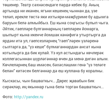
төшенер. Театр сәхнәсендәге пәрдә кебек бу. Аның
артында ни икәнен, ягъни кешенең чыннан да, үзе
теләп, ирекле төстә яки ихтыяри-мәҗбүриме бу адымга
баруын белә алмыйбыз. Еш кына соңгысы булып чыга.
Әйтик, гаепләре булганнарның гаепләрен йомарга,
шыпырт кына икенче йомшак кәнәфигә утыртырга да
ярдәм итә ул, гаепсезләрнең “гаеп”ләрен үзләренә
сылтарга да, “үз кеше” булмаганнардан ансат кына
котылырга да бик кулай. Үз кул астындагы көчлерәк
коллегасыннан шүрләгәннәр өчен дә менә дигән алым.
Көчлеләрнең баш имәсен, бәхәсләшми генә “үз теләге
белән” китәсен белгәннәр дә еш куллана бу коралны.
Кыскасы, чын башваткыч... Дөрес җавабын бик
сирәкләр, иң якыннар гына белә торган башваткыч...
Фото:
http://yandex.ru