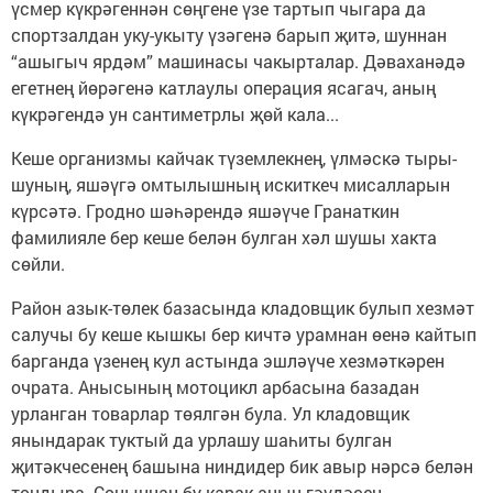
үсмер күкрәгеннән сөңгене үзе тартып чыгара да
спортзалдан уку-укыту үзәгенә барып җитә, шуннан
“ашыгыч ярдәм” машинасы чакырталар. Дәваханәдә
егетнең йөрәгенә катлаулы операция ясагач, аның
күкрәгендә ун сантиметрлы җөй кала...
Кеше организмы кайчак түземлекнең, үлмәскә тыры­
шуның, яшәүгә омты­лышның искиткеч мисалларын
күрсәтә. Гродно шәһәрендә яшәүче Гранаткин
фамилияле бер кеше белән булган хәл шушы хакта
сөйли.
Район азык-төлек базасында кладовщик булып хезмәт
салучы бу кеше кышкы бер кичтә урамнан өенә кайтып
барганда үзенең кул астында эшләүче хезмәткәрен
очрата. Анысының мотоцикл арбасына базадан
урланган товарлар төялгән була. Ул кладовщик
янындарак туктый да урлашу шаһиты булган
җитәкчесенең башына ниндидер бик авыр нәрсә белән
тондыра. Соңыннан бу карак аның гәүдәсен