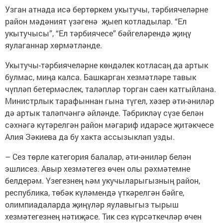
Узган атнада исә бертөркем укытучы, тәрбиячеләрне
район мәдәният үзәгенә җыеп котладылар. “Ел
укытучысы”, “Ел тәрбиячесе” бәйгеләрендә җиңү
яулаганнар хөрмәтләнде.
Укытучы-тәрбиячеләрне көндәлек котласаң да артык
булмас, миңа калса. Башкарган хезмәтләре тавык
чүпләп бетермәслек, таләпләр торган саен катгыйлана.
Министрлык тарафыннан гына түгел, хәзер әти-әниләр
дә артык таләпчәнгә әйләнде. Тәбрикләү сүзе белән
сәхнәгә күтәрелгән район мәгариф идарәсе җитәкчесе
Алия Зәкиева да бу хакта ассызыклап узды.
– Сез төрле категория балалар, әти-әниләр белән
эшлисез. Авыр хезмәтегез өчен олы рәхмәтемне
белдерәм. Үзегезнең һәм укучыларыгызның район,
республика, төбәк күләмендә үткәрелгән бәйге,
олимпиадаларда җиңүләр яулавыгыз тырыш
хезмәтегезнең нәтиҗәсе. Тик сез күрсәткечләр өчен