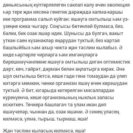
дөньясының күптөрлелеген саклап калу өчен эволюция
һәр тере җан иясенә генетик дәрәҗәдә капма-каршы
ике программа салып куйган: яшәүгә омтылыш һәм үз-
үзеңне юкка чыгару. Соңгысы бөтенләй булмаса, без,
бәлки, бик озак яшәр идек. Шунысы да булгач, вакыт
үткән саен күзәнәкләр яңарудан туктый, без картая
башлыйбыз һәм ахыр чиктә җан тәслим кылабыз. Ә
инде һәртөрле чирләргә һәм имгәнүләргә
бирешмәүчәнлекне яшәүгә омтылыш дигән оптимистик
дәрт, көч, гайрәт, дәрман белән аңлатырга кирәк. Әнә
шул омтылыш бетсә, кеше гади генә томаудан да үлеп
китәргә мөмкин, чөнки организм яшәү өчен көрәшүдән
туктый. Ә бит, югарыда китерелгән мисаллардан
күренүенчә, кеше организмының ныклык запасы
искиткеч. Төчкерә башлагач та үләм икән дип
яшәүчеләр, чыннан да, озак яшәми. Ә синең үләсең
килмәсә, үлмә, тырыш, тырмаш, яшә!
Җан тәслим кыласың килмәсә, яшә!