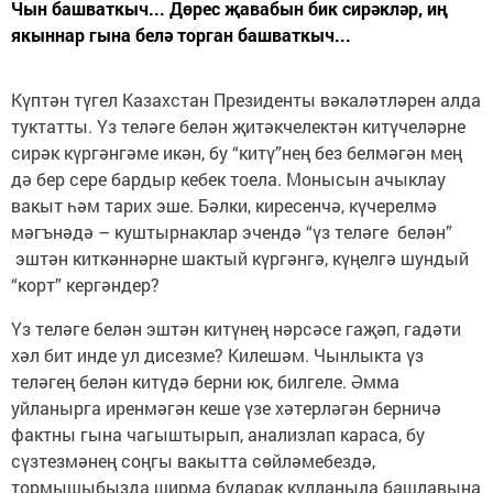
Чын башваткыч... Дөрес җавабын бик сирәкләр, иң
якыннар гына белә торган башваткыч...
Күптән түгел Казахстан Президенты вәкаләтләрен алда
туктатты. Үз теләге белән җитәкчелектән китүчеләрне
сирәк күргәнгәме икән, бу “китү”нең без белмәгән мең
дә бер сере бардыр кебек тоела. Монысын ачыклау
вакыт һәм тарих эше. Бәлки, киресенчә, күчерелмә
мәгънәдә – куштырнаклар эчендә “үз теләге белән”
эштән киткәннәрне шактый күргәнгә, күңелгә шундый
“корт” кергәндер?
Үз теләге белән эштән китүнең нәрсәсе гаҗәп, гадәти
хәл бит инде ул дисезме? Килешәм. Чынлыкта үз
теләгең белән китүдә берни юк, билгеле. Әмма
уйланырга иренмәгән кеше үзе хәтерләгән берничә
фактны гына чагыштырып, анализлап караса, бу
сүзтезмәнең соңгы вакытта сөйләмебездә,
тормышыбызда ширма буларак кулланыла башлавына