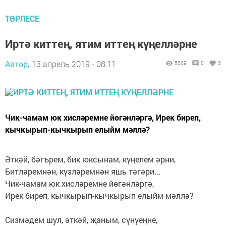
ТӨРЛЕСЕ
Иртә киттең, ятим иттең күңелләрне
Автор,
13 апрель 2019 - 08:11
5309
0
3
Чик-чамам юк хисләремне йөгәнләргә, Ирек биреп,
кычкырып-кычкырып елыйм мәллә?
Әткәй, бәгърем, бик юксынам, күңелем әрни,
Битләремнән, күзләремнән яшь тәгәри...
Чик-чамам юк хисләремне йөгәнләргә,
Ирек биреп, кычкырып-кычкырып елыйм мәллә?
Сизмәдем шул, әткәй, җаным, сүнүеңне,