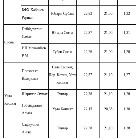
КФХ Хәбриев
Югары Субаш
22,82
21,50
1,32
Раушан
Гыйбадуллин
Югары Сосна
22,37
21,06
1,31
Самат
Сосна
ИП Макамбаев
Түбән Сосна
22,26
21,00
1,26
Р.М.
Сала Көшкәт,
Прокопьев
Пор. Көтәш, Урта
22,37
21,10
1,27
Владислав
Көшкәт
Шәрипов Әхмәт
Түнтәр
22,38
21,10
1,28
Урта
Көшкәт
Гобәйдуллин
Урта Көшкәт
22,15
20,85
1,30
Алмаз
Сафиуллин
Түнтәр
22,38
21,10
1,28
Айгиз