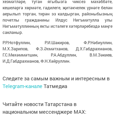
хезмәтләре, туган ягыбызга чиксез мәхәббәте,
кешеләргә хөрмәте, гадилеге, җитәкчелек үрнәге белән
аерылып торган, тирән эз калдырган, районыбызның
почетлы гражданины Илдус Нигъмәтулла улы
Нигъмәтуллинның якты истәлеге хәтерләребездә мәңге
сакланыр.
Р.Р.Нотфуллин, Р.И.Шакиров, Ф.Р.Нәбиуллин,
М.Х.Зарипов, Ф.З.Әхмәтханов, Д.Х.Габдрахманов,
Г.С.Мөхәммәтшин, Р.А.Абдуллин, В.М.Зәкиев,
И.Д.Габдрахманов, Ф.Н.Хәйруллин.
Следите за самым важным и интересным в
Telegram-канале
Татмедиа
Читайте новости Татарстана в
национальном мессенджере MАХ: