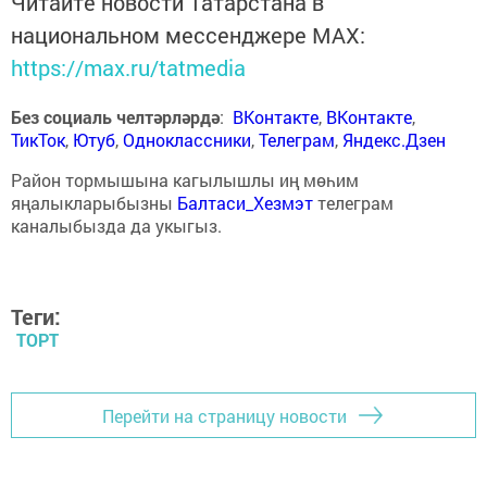
Читайте новости Татарстана в
национальном мессенджере MАХ:
https://max.ru/tatmedia
Без социаль челтәрләрдә
:
ВКонтакте
,
ВКонтакте
,
ТикТок
,
Ютуб
,
Одноклассники
,
Телеграм
,
Яндекс.Дзен
Район тормышына кагылышлы иң мөһим
яңалыкларыбызны
Балтаси_Хезмэт
телеграм
каналыбызда да укыгыз.
Теги:
ТОРТ
Перейти на страницу новости