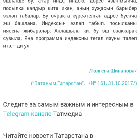
эшләнде бу. Әгәр инде, индекс дөрес язылмыйча,
посылка каядыр китә икән, аның хуҗасын барыбер
эзләп табалар. Бу очракта күрсәтелгән адрес буенча
эш башлана. Индексын эзләп табып, посылканы
иясенә җибәрәләр. Аң­лашыла ки, бу эш озаккарак
сузыла. Яңа программа индексны төгәл язуны таләп
итә,– ди ул.
/
Гөлгенә Шиһапова
/
(“Ватаным Татарстан”, /№ 161, 31.10.2017/)
Следите за самым важным и интересным в
Telegram-канале
Татмедиа
Читайте новости Татарстана в