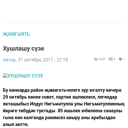
ҖӘМГЫЯТЬ
Хушлашу сүзе
Автор,
31 октябрь 2017 - 21:16
4207
0
1
Бу көннәрдә район җәмәгатьчелеге зур югалту кичерә:
29 октябрь көнне совет, партия эшлеклесе, легендар
якташыбыз Илдус Нигъмәтулла улы Нигъмәтуллинның
йөрәге тибүдән туктады. 85 яшьлек юбилеена санаулы
гына көн калганда рәхимсез авыру аны арабыздан
алып китте.