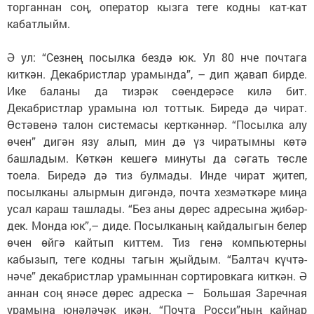
торганнан соң, оператор кызга теге кодны кат-кат
кабатлыйм.
Ә ул: “Сезнең посылка бездә юк. Ул 80 нче почтага
киткән. Декабристлар урамында”, – дип җавап бирде.
Ике баланы да тиз­рәк сөен­дерәсе килә бит.
Декабристлар урамына юл тоттык. Би­редә дә чират.
Өстәвенә талон системасы керткәннәр. “Посылка алу
өчен” дигән язу алып, мин дә үз чиратымны көтә
башладым. Көткән кешегә минуты да сәгать төсле
тоела. Биредә дә тиз булмады. Инде чират җитеп,
посылканы алырмын ди­гәндә, почта хезмәткәре миңа
усал караш ташлады. “Без аны дөрес адресына җи­бәр­
дек. Монда юк”,– диде. По­сыл­каның кайдалыгын белер
өчен өйгә кайтып киттем. Тиз генә компьютерны
кабызып, теге кодны тагын җыйдым. “Балтач күчтә­
нәче” декабристлар урамыннан сортировкага киткән. Ә
аннан соң янәсе дөрес адреска – Большая Заречная
урамына юнә­лә­чәк икән. “Почта Росси”ның кайнар