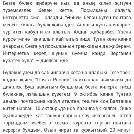
Безгә бүләк җибәрүче кыз да аның килеп җитүен
түземсезлек белән көтте. Посылканы салуга,
интернетта смс юллады. “Әбием белән бүген почтага
менеп, Зиләгә бүләк җибәрдек. Андагы күчтәнәчләрне
зур итеп кабул итеп алыгыз. Алдан җибәрәбез. Үзенә
күр­сәтмичә генә алып кайтыгыз инде. Туган көне көнне
ачарсыз. Сезгә ул посыл­каның трек-кодын да җи­бәрәм.
Интернетка кереп, шуның буенча кайда йөр­гәнен
күзәтеп була”, – диел­гән иде.
Бүләкне үзем дә сабыйларча көтә башладым. Теге трек-
кодны җыеп, “Почта России” сайтыннан чыкмыйм да
диярлек. Буш вакытым булдымы, безгә ки­лергә тиеш
бүләкнең язмышын күзәтәм. 9 октябрь көнне Түнтәр
авылы почтасына кабул ителгән, төштән соң Балтачка
китеп барган. 10 октябрьдә исә Казанга ук килгән. Эчкә
җылы керде. Хат ташучыларның язу ки­тергәнен көтеп
тормадым, үзебезгә хезмәт күр­сәтә торган почтага
керергә булдым. Озын чират та куркытмый, 20 минут