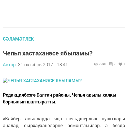
СӘЛАМӘТЛЕК
Чепья хастаханәсе ябыламы?
Автор,
31 октябрь 2017 - 18:41
3968
0
1
Редакциябезгә Балтач районы, Чепья авылы халкы
борчылып шалтыратты.
«Кайбер авылларда яңа фельдшерлык пунктлары
ачалар, сырхауханәләрне ремонтлыйлар, ә бездә