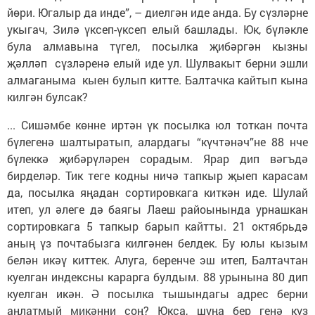
йөри. Югалыр да инде”, – диелгән иде анда. Бу сүзләрне
укыгач, Зилә үксеп-үксеп елый башлады. Юк, бүләкле
була алмавына түгел, посылка җибәр­гән кызны
җәлләп сүзләренә елый иде ул. Шулвакыт берни эшли
алмаганыма кыен булып китте. Балтачка кайтып кына
килгән булсак?
... Сишәмбе көнне иртән үк посылка юл тоткан почта
бүлегенә шалтыратып, алардагы “күчтәнәч”не 88 нче
бүлеккә җибәрүләрен сорадым. Ярар дип вәгъдә
бирделәр. Тик теге кодны ничә тапкыр җыеп карасам
да, посылка яңадан сортировкага киткән иде. Шулай
итеп, ул әлеге дә баягы Лаеш райоынында урнашкан
сортировкага 5 тапкыр барып кайтты. 21 октябрьдә
аның үз почтабызга килгәнен белдек. Бу юлы кызым
белән икәү киттек. Алуга, беренче эш итеп, Балтачтан
куелган индексны карарга булдым. 88 урынына 80 дип
куелган икән. Ә посылка тышындагы адрес берни
аңлатмый ми­кәнни соң? Юкса, шуңа бер генә күз