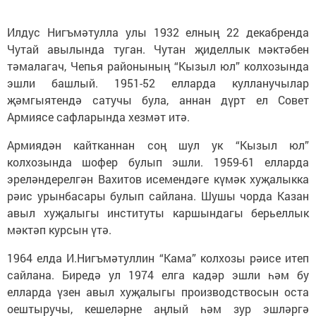
Илдус Нигъмәтулла улы 1932 елның 22 декабренда
Чутай авылында туган. Чутан җиделлык мәктәбен
тәмалагач, Чепья районының “Кызыл юл” колхозында
эшли башлый. 1951-52 елларда кулланучылар
җәмгыятендә сатучы була, аннан дүрт ел Совет
Армиясе сафларында хезмәт итә.
Армиядән кайтканнан соң шул ук “Кызыл юл”
колхозында шофер булып эшли. 1959-61 елларда
эреләндерелгән Вахитов исемендәге күмәк хуҗалыкка
рәис урынбасары булып сайлана. Шушы чорда Казан
авыл хуҗалыгы институты каршындагы берьеллык
мәктәп курсын үтә.
1964 елда И.Нигъмәтуллин “Кама” колхозы рәисе итеп
сайлана. Биредә ул 1974 елга кадәр эшли һәм бу
елларда үзен авыл хуҗалыгы производствосын оста
оештыручы, кешеләрне аңлый һәм зур эшләргә