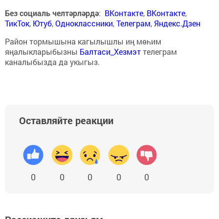
Без социаль челтәрләрдә
:
ВКонтакте
,
ВКонтакте
,
ТикТок
,
Ютуб
,
Одноклассники
,
Телеграм
,
Яндекс.Дзен
Район тормышына кагылышлы иң мөһим
яңалыкларыбызны
Балтаси_Хезмэт
телеграм
каналыбызда да укыгыз.
Оставляйте реакции
0
0
0
0
0