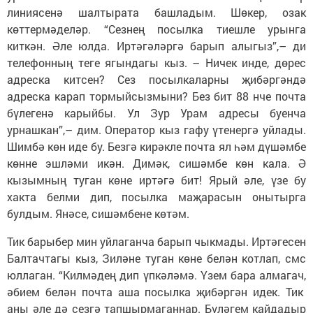
линиясенә шалтырата башладым. Шөкер, озак
көттермәделәр. “Сез­нең посылка тиешле урынга
киткән. Әле юлда. Иртәгәләргә барып алыгыз”,– ди
телефонның теге ягындагы кыз. – Ничек инде, дөрес
адреска китсен? Сез посылкаларны җибәр­гәндә
адреска карап тормыйсызмыни? Без бит 88 нче почта
бүлегенә карыйбы. Ул Зур Урам адресы буенча
урнашкан”,– дим. Оператор кыз гафу үтенергә уйлады.
Шимбә көн иде бу. Безгә кирәкле почта ял һәм дүшәмбе
көнне эшләми икән. Димәк, си­шәм­бе көн кала. Ә
кызымның туган көне иртәгә бит! Ярый әле, үзе бу
хакта белми дип, посылка маҗа­расын онытырга
булдым. Янә­се, си­шәм­бене көтәм.
Тик барыбер мин уйлаганча барып чыкмады. Иртәгесен
Бал­тачтагы кыз, Зиләне туган көне белән котлап, смс
юллаган. “Килмәдең дип үпкәләмә. Үзем бара алмагач,
әбием белән почта аша посылка җибәргән идек. Тик
аны әле дә сезгә тапшырмаганнар. Бүләгем кайдадыр