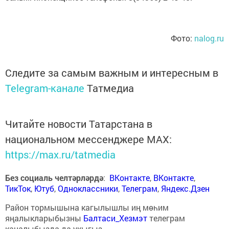
Фото:
nalog.ru
Следите за самым важным и интересным в
Telegram-канале
Татмедиа
Читайте новости Татарстана в
национальном мессенджере MАХ:
https://max.ru/tatmedia
Без социаль челтәрләрдә
:
ВКонтакте
,
ВКонтакте
,
ТикТок
,
Ютуб
,
Одноклассники
,
Телеграм
,
Яндекс.Дзен
Район тормышына кагылышлы иң мөһим
яңалыкларыбызны
Балтаси_Хезмэт
телеграм
каналыбызда да укыгыз.