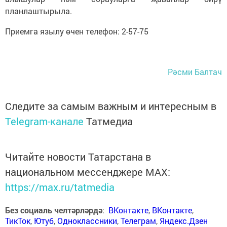
планлаштырыла.
Приемга язылу өчен телефон: 2-57-75
Рәсми Балтач
Следите за самым важным и интересным в
Telegram-канале
Татмедиа
Читайте новости Татарстана в
национальном мессенджере MАХ:
https://max.ru/tatmedia
Без социаль челтәрләрдә
:
ВКонтакте
,
ВКонтакте
,
ТикТок
,
Ютуб
,
Одноклассники
,
Телеграм
,
Яндекс.Дзен