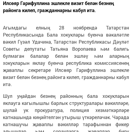
Илсөяр Гарифуллина эшлекле визит белән безнең
районга килеп, гражданнарны кабул итә.
Агымдагы елның 28 ноябрендә Татарстан
Республикасында Бала хокуклары буенча вәкаләтле
вәкил Гүзәл Удачина, Татарстан Республикасы Дәүләт
Советы депутаты Татьяна Воропаева һәм балигь
булмаган балалар белән эшләү һәм аларның
хокукларын яклау буенча республика комиссиясенең
җаваплы секретаре Илсөяр Гарифуллина эшлекле
визит белән безнең районга килеп, гражданнарны кабул
итә.
Шул уңайдан безнең районның бала хокукларын
яклауга кагылышлы барлык структуралары вәкилләре,
шулай ук прокуратура, полиция хезмәткәрләре
катнашында киңәйтелгән утырыш үткәреләчәк. Чарада
катнашучы җаваплы вәкилләр тарафыннан фикер
алышулар һәм сорауларга җаваплар бирү