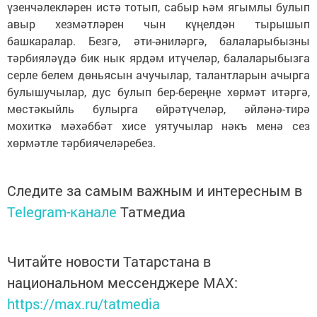
үзенчәлекләрен истә тотып, сабыр һәм ягымлы булып
авыр хезмәтләрен чын күңелдән тырышып
башкаралар. Безгә, әти-әниләргә, балаларыбызны
тәрбияләүдә бик нык ярдәм итүчеләр, балаларыбызга
серле белем дөньясын ачучылар, талантларын ачырга
булышучылар, дус булып бер-береңне хөрмәт итәргә,
мөстәкыйль булырга өйрәтүчеләр, әйләнә-тирә
мохиткә мәхәббәт хисе уятучылар нәкъ менә сез
хөрмәтле тәрбиячеләребез.
Следите за самым важным и интересным в
Telegram-канале
Татмедиа
Читайте новости Татарстана в
национальном мессенджере MАХ:
https://max.ru/tatmedia