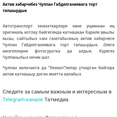
Актив хәбәрчебез Чулпан Габделганиевага торт
тапшырдык
Автотранспорт хезмәткәрләре көне уңаеннан иң
оригиналь котлау бәйгесендә катнашкан Кариле авылы
кызы, сайтыбыз һәм газетабызның актив хәбәрчесе
Чулпан Габделганиевага торт тапшырдык. Әлеге
мизгелләрне фотосурәткә дә алдык. Күрегез
Чулпаныбыз ничек шат.
Чулпан киләчәктә дә "Хезмәт"леләр үткәргән бәйгедә
актив катнашыр дигән өметтә калабыз.
Следите за самым важным и интересным в
Telegram-канале
Татмедиа