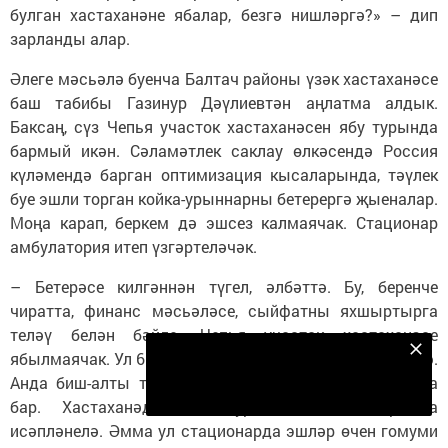
булган хастаханәне ябалар, безгә нишләргә?» – дип
зарланды алар.
Әлеге мәсьәлә буенча Балтач районы үзәк хастаханәсе
баш табибы Газинур Дәүлиевтән аңлатма алдык.
Баксаң, сүз Чепья участок хастаханәсен ябу турында
бармый икән. Сәламәтлек саклау өлкәсендә Россия
күләмендә барган оптимизация кысаларында, тәүлек
буе эшли торган койка-урыннарны бетерергә җыеналар.
Моңа карап, беркем дә эшсез калмаячак. Стационар
амбулатория итеп үзгәртеләчәк.
– Бетерәсе килгәннән түгел, әлбәттә. Бу, беренче
чиратта, финанс мәсьәләсе, сыйфатны яхшыртырга
теләү белән бәйле. Чепья участок хастаханәсе
Безнең Яндекс Дзен каналына языл
ябылмаячак. Ул 6 меңнән артык кешегә хезмәт күрсәтә.
Анда биш-алты табиб эшли, педиатр, теш табибы да
Подписаться
бар. Хастаханәдә биш урынлы стационар да
исәпләнелә. Әмма ул стационарда эшләр өчен гомуми