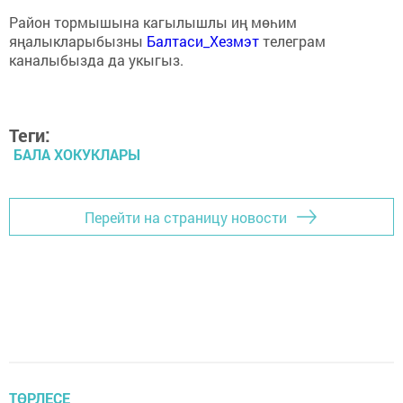
Район тормышына кагылышлы иң мөһим
яңалыкларыбызны
Балтаси_Хезмэт
телеграм
каналыбызда да укыгыз.
Теги:
БАЛА ХОКУКЛАРЫ
Перейти на страницу новости
ТӨРЛЕСЕ