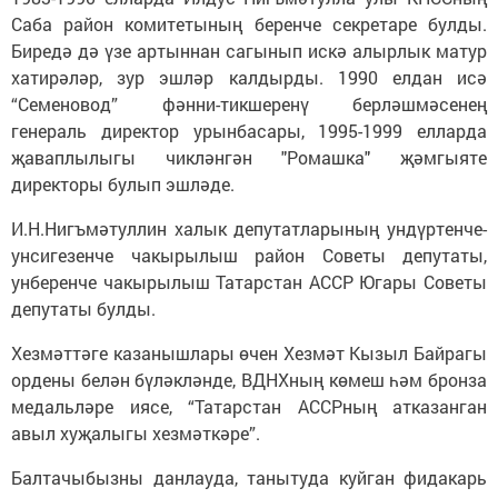
Саба район комитетының беренче секретаре булды.
Биредә дә үзе артыннан сагынып искә алырлык матур
хатирәләр, зур эшләр калдырды. 1990 елдан исә
“Семеновод” фәнни-тикшеренү берләшмәсенең
генераль директор урынбасары, 1995-1999 елларда
җаваплылыгы чикләнгән "Ромашка" җәмгыяте
директоры булып эшләде.
И.Н.Нигъмәтуллин халык депутатларының ундүртенче-
унсигезенче чакырылыш район Советы депутаты,
унберенче чакырылыш Татарстан АССР Югары Советы
депутаты булды.
Хезмәттәге казанышлары өчен Хезмәт Кызыл Байрагы
ордены белән бүләкләнде, ВДНХның көмеш һәм бронза
медальләре иясе, “Татарстан АССРның атказанган
авыл хуҗалыгы хезмәткәре”.
Балтачыбызны данлауда, танытуда куйган фидакарь