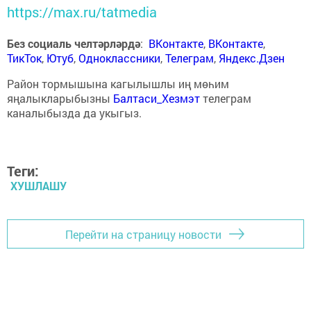
https://max.ru/tatmedia
Без социаль челтәрләрдә
:
ВКонтакте
,
ВКонтакте
,
ТикТок
,
Ютуб
,
Одноклассники
,
Телеграм
,
Яндекс.Дзен
Район тормышына кагылышлы иң мөһим
яңалыкларыбызны
Балтаси_Хезмэт
телеграм
каналыбызда да укыгыз.
Теги:
ХУШЛАШУ
Перейти на страницу новости