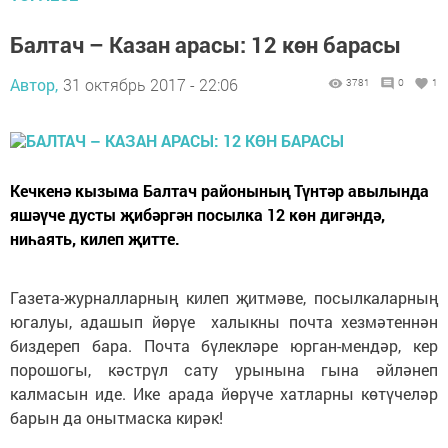
Балтач – Казан арасы: 12 көн барасы
Автор,
31 октябрь 2017 - 22:06
3781
0
1
Кечкенә кызыма Балтач районының Түнтәр авылында
яшәүче дусты җи­бәр­гән посылка 12 көн ди­гән­дә,
ниһаять, килеп җитте.
Газета-журналлар­ның килеп җитмәве, посыл­каларның
югалуы, адашып йөрүе халыкны поч­та хезмәтеннән
биздереп бара. Почта бүлекләре юрган-мендәр, кер
порошогы, кәстрүл сату урынына гына әйләнеп
калмасын иде. Ике арада йөрүче хатларны көтүчеләр
барын да онытмаска кирәк!