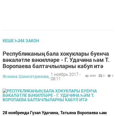
КЕШЕ ҺӘМ ЗАКОН
Республиканың бала хокуклары буенча
вәкаләтле вәкилләре - Г. Удачина һәм Т.
Воропаева балтачлыларны кабул итә
1 ноябрь 2017 -
Ясминә Шәмсетдинова,
3696
0
2
08:11
28 ноябрендә Гүзәл Удачина, Татьяна Воропаева һәм