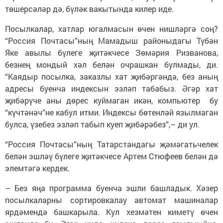
төшерсәләр дә, бүләк вакытында килер иде.
Посылкалар, хатлар югалмасын өчен нишләргә соң?
“Россия Почтасы”ның Мамадыш районыдагы Түбән
Яке авылы бүлеге җитәкчесе Зөмәрия Ризванова,
безнең мондый хәл белән очрашкан булмады, ди.
“Каядыр посылка, заказлы хат җибәргәндә, без аның
адресы буенча индексын эзләп табабыз. Әгәр хат
җибәрүче аны дөрес куймаган икән, компьютер бу
“күчтәнәч”не кабул итми. Индексы бөтенләй язылмаган
булса, үзебез эзләп табып куеп җибәрәбез”,– ди ул.
“Россия Почтасы”ның Татарстандагы җәмәгатьчелек
белән эшләү бүлеге җитәк­чесе Артем Стюфеев белән дә
элемтәгә кердек.
– Без яңа программа буенча эшли башладык. Хәзер
посылкаларны сортировкалау автомат машиналар
ярдә­мендә башкарыла. Кул хез­мәтен киметү өчен