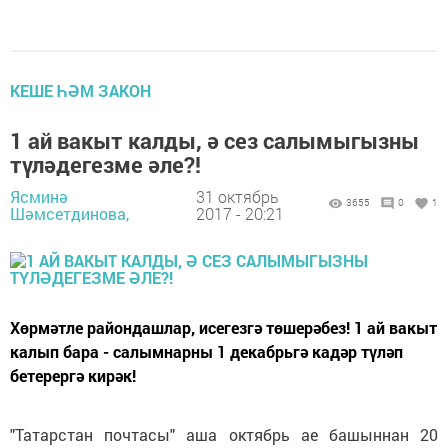
КЕШЕ ҺӘМ ЗАКОН
1 ай вакыт калды, ә сез салымыгызны
түләдегезме әле?!
Ясминә
31 октябрь
3655
0
1
Шәмсетдинова,
2017 - 20:21
Хөрмәтле райондашлар, исегезгә төшерәбез! 1 ай вакыт
калып бара - салымнарны 1 декабрьгә кадәр түләп
бетерергә кирәк!
"Татарстан почтасы" аша октябрь ае башыннан 20