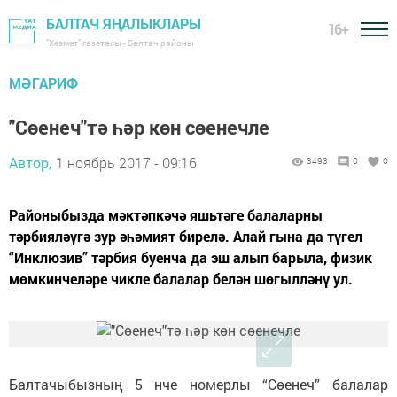
БАЛТАЧ ЯҢАЛЫКЛАРЫ
16+
"Хезмәт" газетасы - Балтач районы
МӘГАРИФ
"Сөенеч"тә һәр көн сөенечле
Автор,
1 ноябрь 2017 - 09:16
3493
0
0
Районыбызда мәктәпкәчә яшьтәге балаларны
тәрбияләүгә зур әһәмият бирелә. Алай гына да түгел
“Инклюзив” тәрбия буенча да эш алып барыла, физик
мөмкинчеләре чикле балалар белән шөгылләнү ул.
Балтачыбызның 5 нче номерлы “Сөенеч” балалар