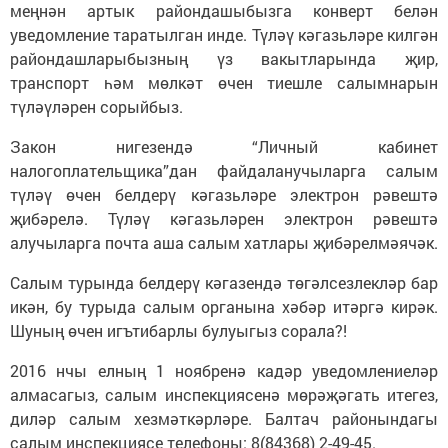
меңнән артык райондашыбызга конверт белән
уведомление таратылган инде. Түләү кәгазьләре килгән
райондашларыбызның үз вакытларында җир,
транспорт һәм мөлкәт өчен тиешле салымнарын
түләүләрен сорыйбыз.
Закон нигезендә “Личный кабинет
налогоплательщика”дан файдаланучыларга салым
түләү өчен белдерү кәгазьләре электрон рәвештә
җибәрелә. Түләү кәгазьләрен электрон рәвештә
алучыларга почта аша салым хатлары җибәрелмәячәк.
Салым турында белдерү кәгазендә төгәлсезлекләр бар
икән, бу турыда салым органына хәбәр итәргә кирәк.
Шуның өчен игътибарлы булуыгыз сорала?!
2016 нчы елның 1 ноябренә кадәр уведомлениеләр
алмасагыз, салым инспекциясенә мөрәҗәгать итегез,
диләр салым хезмәткәрләре. Балтач районындагы
салым инспекциясе телефоны: 8(84368) 2-49-45.