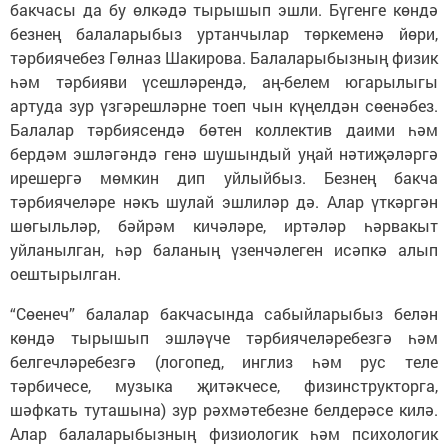
бакчасы да бу өлкәдә тырышып эшли. Бүгенге көндә
безнең балаларыбыз уртанчылар төркеменә йөри,
тәрбиячебез Гөлназ Шакирова. Балаларыбызның физик
һәм тәрбияви үсешләрендә, аң-белем югарылыгы
артуда зур үзгәрешләрне тоеп чын күңелдән сөенәбез.
Балалар тәрбиясендә бөтен коллектив даими һәм
бердәм эшләгәндә генә шушындый уңай нәтиҗәләргә
ирешергә мөмкин дип уйлыйбыз. Безнең бакча
тәрбиячеләре нәкъ шулай эшлиләр дә. Алар үткәргән
шөгыльләр, бәйрәм кичәләре, иртәләр һәрвакыт
уйланылган, һәр баланың үзенчәлеген исәпкә алып
оештырылган.
“Сөенеч” балалар бакчасында сабыйларыбыз белән
көндә тырышып эшләүче тәрбиячеләребезгә һәм
белгечләребезгә (логопед, инглиз һәм рус теле
тәрбичесе, музыка җитәкчесе, физинструкторга,
шәфкать туташына) зур рәхмәтебезне белдерәсе килә.
Алар балаларыбызның физиологик һәм психологик