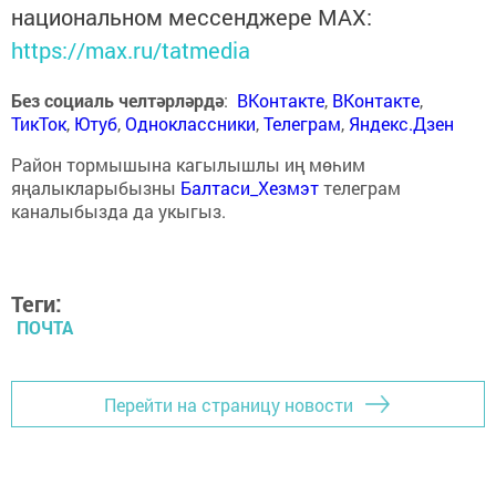
национальном мессенджере MАХ:
https://max.ru/tatmedia
Без социаль челтәрләрдә
:
ВКонтакте
,
ВКонтакте
,
ТикТок
,
Ютуб
,
Одноклассники
,
Телеграм
,
Яндекс.Дзен
Район тормышына кагылышлы иң мөһим
яңалыкларыбызны
Балтаси_Хезмэт
телеграм
каналыбызда да укыгыз.
Теги:
ПОЧТА
Перейти на страницу новости