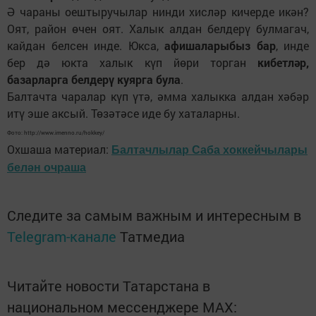
Ә чараны оештыручылар нинди хисләр кичерде икән?
Оят, район өчен оят. Халык алдан белдерү булмагач,
кайдан белсен инде. Юкса,
афишаларыбыз бар
, инде
бер дә юкта халык күп йөри торган
кибетләр,
базарларга белдерү куярга була
.
Балтачта чаралар күп үтә, әмма халыкка алдан хәбәр
итү эше аксый. Төзәтәсе иде бу хаталарны.
Фото: http://www.imenno.ru/hokkey/
Охшаша материал:
Балтачлылар Саба хоккейчылары
белән очраша
Следите за самым важным и интересным в
Telegram-канале
Татмедиа
Читайте новости Татарстана в
национальном мессенджере MАХ: