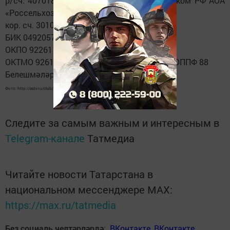
р/сч. 40701810367090000001 в Татарстанском РФ АОА
«Россельхозбанк»
кор. сч. 30101810400000000706
БИК 049205706 ОГРН 1111600001765
ОКПО 92261174 ОКАТО 92215551000
ОКТМО 92615151 ОКОГУ 61300 ОКФС 50 ОКОППФ 88
Белешмәләр өчен телефон: 8(84368) 2-57-93
Фото: http://astv.ru/club/blog/protyanite-ruku-pomoshchi
Следите за самым важным и интересным в
Telegram-канале
Татмедиа
Читайте новости Татарстана в
национальном мессенджере MАХ:
https://max.ru/tatmedia
Без социаль челтәрләрдә
:
ВКонтакте
,
ВКонтакте
,