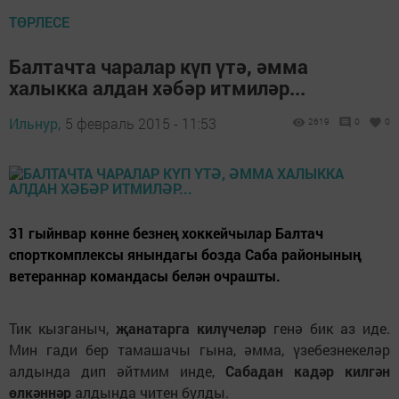
ТӨРЛЕСЕ
Балтачта чаралар күп үтә, әмма
халыкка алдан хәбәр итмиләр...
Ильнур,
5 февраль 2015 - 11:53
2619
0
0
31 гыйнвар көнне безнең хоккейчылар Балтач
спорткомплексы янындагы бозда Саба районының
ветераннар командасы белән очрашты.
Тик кызганыч,
җанатарга килүчеләр
генә бик аз иде.
Мин гади бер тамашачы гына, әмма, үзебезнекеләр
алдында дип әйтмим инде,
Сабадан кадәр килгән
өлкәннәр
алдында читен булды.