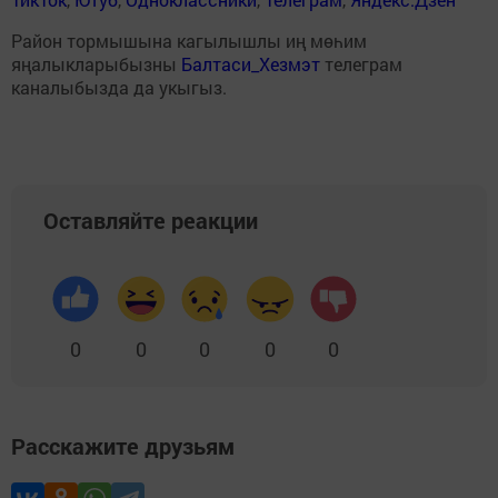
Район тормышына кагылышлы иң мөһим
яңалыкларыбызны
Балтаси_Хезмэт
телеграм
каналыбызда да укыгыз.
Оставляйте реакции
0
0
0
0
0
Расскажите друзьям