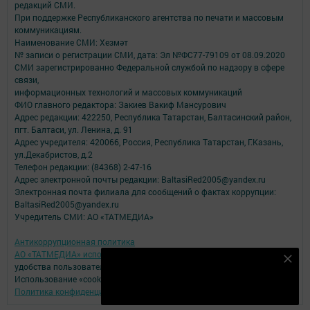
редакций СМИ.
При поддержке Республиканского агентства по печати и массовым
коммуникациям.
Наименование СМИ: Хезмәт
№ записи о регистрации СМИ, дата: Эл №ФС77-79109 от 08.09.2020
СМИ зарегистрированно Федеральной службой по надзору в сфере
связи,
информационных технологий и массовых коммуникаций
ФИО главного редактора: Закиев Вакиф Мансурович
Адрес редакции: 422250, Республика Татарстан, Балтасинский район,
пгт. Балтаси, ул. Ленина, д. 91
Адрес учредителя: 420066, Россия, Республика Татарстан, Г.Казань,
ул.Декабристов, д.2
Телефон редакции: (84368) 2-47-16
Адрес электронной почты редакции: BaltasiRed2005@yandex.ru
Электронная почта филиала для сообщений о фактах коррупции:
BaltasiRed2005@yandex.ru
Учредитель СМИ: АО «ТАТМЕДИА»
Антикоррупционная политика
АО «ТАТМЕДИА» использует «cookie»
для персонализации сервисов и
Безнең Яндекс Дзен каналына языл
удобства пользователей сайтом.
Использование «cookie» можно отменить в настройках браузера.
Подписаться
Политика конфиденциальности