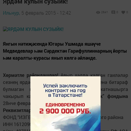
Ярдәм кулын сузыйк!
Ильнур,
5 февраль 2015 - 12:42
2641
0
0
Янгын нәтиҗәсендә Югары Ушмада яшәүче
Медведевлар һәм Сәрдектән Гарифуллиннарның йорты
һәм каралты-курасы янып көлгә әйләнде.
Хөрмәтле райондашлар!
Авыр хәлдә калган гаиләләр
сезнең ярдәмгә мохтаҗ. Башкалар хәсрәтенә битараф
булмаган кешеләрне бу изге эштә катнашырга
чакырып калабыз. Акчалаларны
"Изгелек" фондына
28нче февральгә кадәр күчерергә кирәк.
Реквизитлар:
ФОНД "ИЗГЕЛЕК" ("СВЯТОСТЬ») Балтасинского района
ИНН 1612090010 КПП 161201001