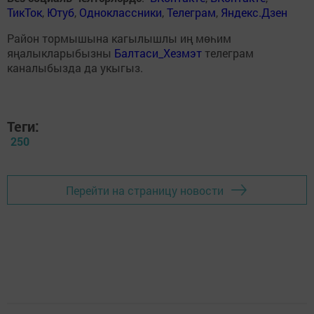
ТикТок
,
Ютуб
,
Одноклассники
,
Телеграм
,
Яндекс.Дзен
Район тормышына кагылышлы иң мөһим
яңалыкларыбызны
Балтаси_Хезмэт
телеграм
каналыбызда да укыгыз.
Теги:
250
Перейти на страницу новости