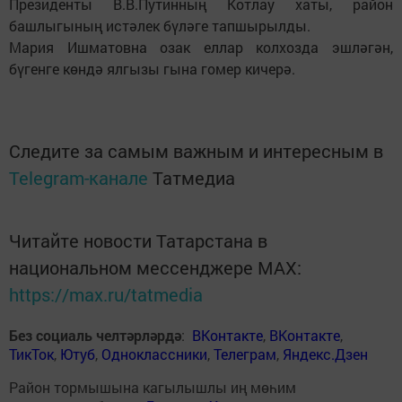
Президенты В.В.Путинның Котлау хаты, район
башлыгының истәлек бүләге тапшырылды.
Мария Ишматовна озак еллар колхозда эшләгән,
бүгенге көндә ялгызы гына гомер кичерә.
Следите за самым важным и интересным в
Telegram-канале
Татмедиа
Читайте новости Татарстана в
национальном мессенджере MАХ:
https://max.ru/tatmedia
Без социаль челтәрләрдә
:
ВКонтакте
,
ВКонтакте
,
ТикТок
,
Ютуб
,
Одноклассники
,
Телеграм
,
Яндекс.Дзен
Район тормышына кагылышлы иң мөһим