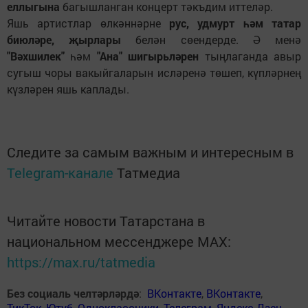
еллыгына
багышланган концерт тәкъдим иттеләр.
Яшь артистлар өлкәннәрне
рус, удмурт һәм татар
биюләре, җырлары
белән сөендерде. Ә менә
"Вәхшилек"
һәм
"Ана" шигырьләрен
тыңлаганда авыр
сугыш чоры вакыйгаларын исләренә төшеп, күпләрнең
күзләрен яшь каплады.
Следите за самым важным и интересным в
Telegram-канале
Татмедиа
Читайте новости Татарстана в
национальном мессенджере MАХ:
https://max.ru/tatmedia
Без социаль челтәрләрдә
:
ВКонтакте
,
ВКонтакте
,
ТикТок
,
Ютуб
,
Одноклассники
,
Телеграм
,
Яндекс.Дзен