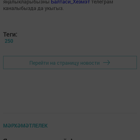
яңалыкларыбызны
Балтаси_Хезмэт
телеграм
каналыбызда да укыгыз.
Теги:
250
Перейти на страницу новости
МӘРХӘМӘТЛЕЛЕК