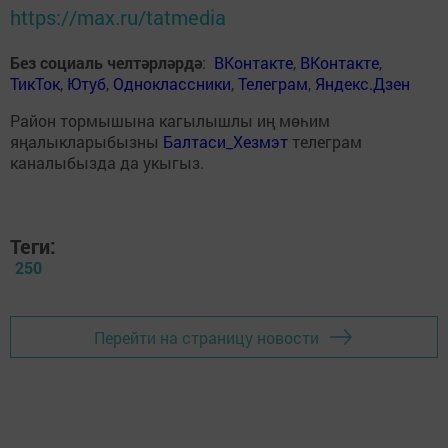
https://max.ru/tatmedia
Без социаль челтәрләрдә
:
ВКонтакте
,
ВКонтакте
,
ТикТок
,
Ютуб
,
Одноклассники
,
Телеграм
,
Яндекс.Дзен
Район тормышына кагылышлы иң мөһим
яңалыкларыбызны
Балтаси_Хезмэт
телеграм
каналыбызда да укыгыз.
Теги:
250
Перейти на страницу новости