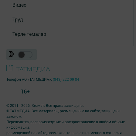
Видео
Труд
Төрле темалар
Телефон АО «ТАТМЕДИА»:
(843) 222 09 84
16+
© 2011 - 2026. Хезмәт. Все права защищены.
© ТАТМЕДИА. Все материалы, размещенные на сайте, защищены
законом.
Перепечатка, воспроизведение и распространение в любом объеме
информации,
размещенной на сайте, возможна только с письменного согласия