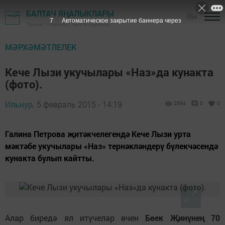
БАЛТАЧ ЯҢАЛЫКЛАРЫ
16+
6
Автоматическое закрытие баннера через
"Хезмәт" газетасы - Балтач районы
МӘРХӘМӘТЛЕЛЕК
Кече Лызи укучылары «Наз»да кунакта
(фото).
Ильнур,
5 февраль 2015 - 14:19
2694
0
0
Галина Петрова җитәкчелегендә Кече Лызи урта
мәктәбе укучылары «Наз» тернәкләндерү бүлекчәсендә
кунакта булып кайтты.
Алар биредә ял итүчеләр өчен
Бөек Җинүнең 70