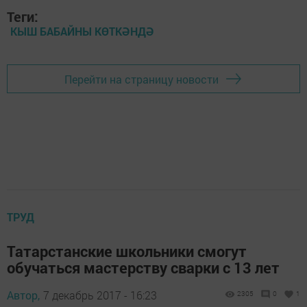
Теги:
КЫШ БАБАЙНЫ КӨТКӘНДӘ
Перейти на страницу новости
ТРУД
Татарстанские школьники смогут
обучаться мастерству сварки с 13 лет
Автор,
7 декабрь 2017 - 16:23
2305
0
1