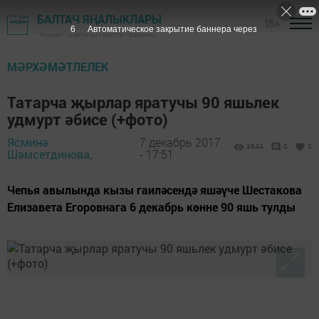
БАЛТАЧ ЯҢАЛЫКЛАРЫ
16+
5
Автоматическое закрытие баннера через
"Хезмәт" газетасы - Балтач районы
МӘРХӘМӘТЛЕЛЕК
Татарча җырлар яратучы 90 яшьлек
удмурт әбисе (+фото)
Ясминә
7 декабрь 2017
3644
0
3
Шәмсетдинова,
- 17:51
Чепья авылында кызы гаиләсендә яшәүче Шестакова
Елизавета Егоровнага 6 декабрь көнне 90 яшь тулды