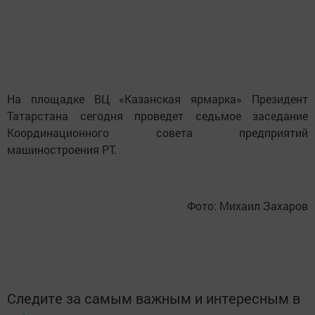
На площадке ВЦ «Казанская ярмарка» Президент
Татарстана сегодня проведет седьмое заседание
Координационного совета предприятий
машиностроения РТ.
Фото: Михаил Захаров
Следите за самым важным и интересным в