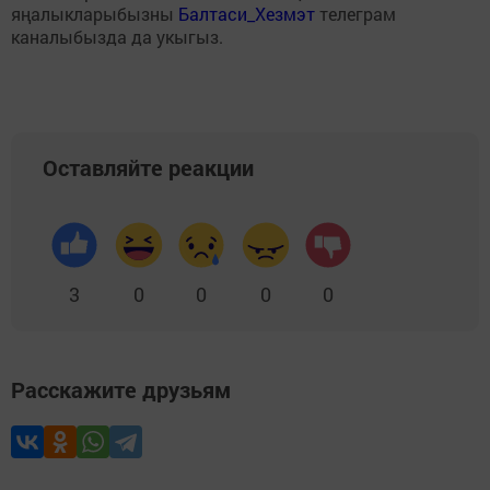
яңалыкларыбызны
Балтаси_Хезмэт
телеграм
каналыбызда да укыгыз.
Оставляйте реакции
3
0
0
0
0
Расскажите друзьям