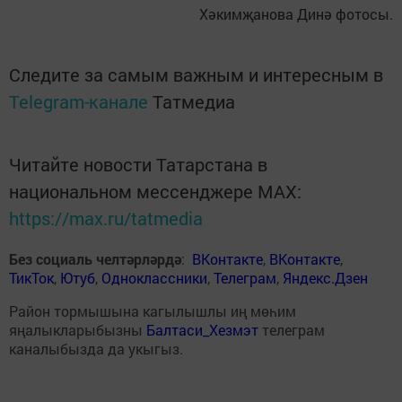
Хәкимҗанова Динә фотосы.
Следите за самым важным и интересным в
Telegram-канале
Татмедиа
Читайте новости Татарстана в
национальном мессенджере MАХ:
https://max.ru/tatmedia
Без социаль челтәрләрдә
:
ВКонтакте
,
ВКонтакте
,
ТикТок
,
Ютуб
,
Одноклассники
,
Телеграм
,
Яндекс.Дзен
Район тормышына кагылышлы иң мөһим
яңалыкларыбызны
Балтаси_Хезмэт
телеграм
каналыбызда да укыгыз.