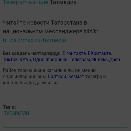
Telegram-канале
Татмедиа
Читайте новости Татарстана в
национальном мессенджере MАХ:
https://max.ru/tatmedia
Без социаль челтәрләрдә
:
ВКонтакте
,
ВКонтакте
,
ТикТок
,
Ютуб
,
Одноклассники
,
Телеграм
,
Яндекс.Дзен
Район тормышына кагылышлы иң мөһим
яңалыкларыбызны
Балтаси_Хезмэт
телеграм
каналыбызда да укыгыз.
Теги:
ТАТАРСТАН