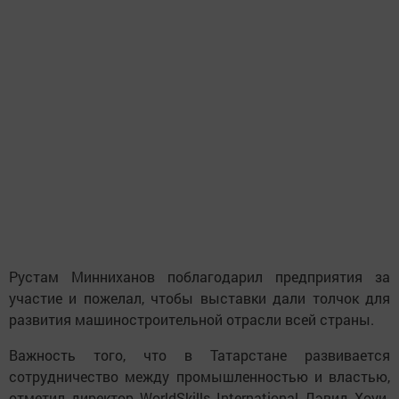
Рустам Минниханов поблагодарил предприятия за
участие и пожелал, чтобы выставки дали толчок для
развития машиностроительной отрасли всей страны.
Важность того, что в Татарстане развивается
сотрудничество между промышленностью и властью,
отметил директор WorldSkills International Дэвид Хоуи.