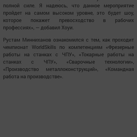
полной силе. Я надеюсь, что данное мероприятие
пройдет на самом высоком уровне, это будет шоу,
которое покажет превосходство в рабочих
профессиях», — добавил Хоуи.
Рустам Минниханов ознакомился с тем, как проходит
чемпионат WorldSkills по компетенциям «Фрезерные
работы на станках с ЧПУ», «Токарные работы на
станках с ЧПУ», «Сварочные технологии»,
«Производство металлоконструкций», «Командная
работа на производстве».