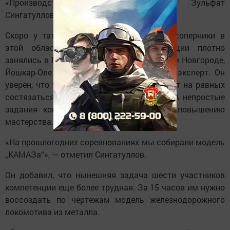
«Производства металлоконструкций» Зульфат
Сингатуллов.
Скоро у татарстанцев могут появиться соперники в
этой области — отработкой компетенции плотно
занялись в Москве и Подмосковье, Нижнем Новгороде,
Йошкар-Оле и других городах, рассказал эксперт. Он
уверен, что татарстанская команда сможет на равных
состязаться с любым регионом страны. А непростые
задания конкурса только способствуют повышению
мастерства.
«На прошлогодних соревнованиях мы собирали модель
„КАМАЗа“», — отметил Сингатуллов.
Он добавил, что нынешняя задача шести участников
компетенции еще более трудная. За 15 часов им нужно
воссоздать по чертежам модель железнодорожного
локомотива из металла.