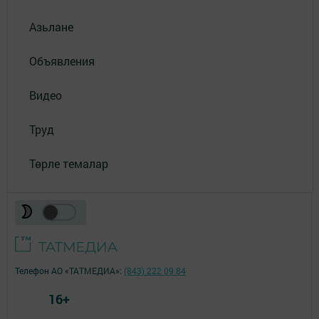
Азьлане
Объявления
Видео
Труд
Төрле темалар
Телефон АО «ТАТМЕДИА»:
(843) 222 09 84
16+