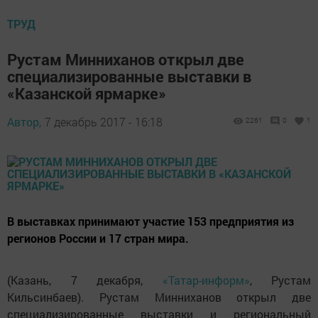
ТРУД
Рустам Минниханов открыл две
специализированные выставки в
«Казанской ярмарке»
Автор,
7 декабрь 2017 - 16:18
2261
0
1
В выставках принимают участие 153 предприятия из
регионов России и 17 стран мира.
(Казань, 7 декабря,
«Татар-информ»
, Рустам
Кильсинбаев). Рустам Минниханов открыл две
специализированные выставки и региональный