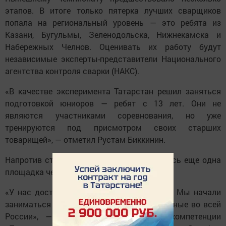
этапов. В итоге только пятерка лучших сварщиков
попала на региональный уровень — это ребята из
Казани, Бугульмы, Зеленодольска, Нижнекамска и
Набережных Челнов. Оценивать их работу будут
независимые эксперты-представители Национального
агентства контроля сварки (НАКС).
«В качестве эксперимента Татарстан решил заняться
подготовкой юниоров — ребят с 13 лет. Они не
являются участниками соревнования, но уже
тренируются под присмотром своих старших
товарищей», — отметил Рустам Биккинин.
Напротив стенда сварщиков расположилась еще одна
площадка чемпионата.
«У нас достаточно молодая компетенция. Мы начали
заниматься ей в прошлом году, единственные во всей
России», — заявил главный эксперт компетенции