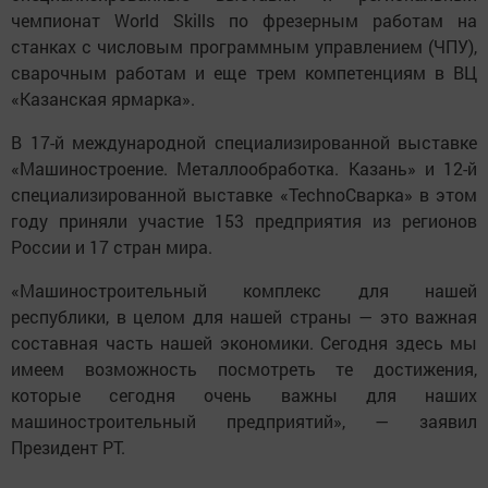
чемпионат World Skills по фрезерным работам на
станках с числовым программным управлением (ЧПУ),
сварочным работам и еще трем компетенциям в ВЦ
«Казанская ярмарка».
В 17-й международной специализированной выставке
«Машиностроение. Металлообработка. Казань» и 12-й
специализированной выставке «TechnoСварка» в этом
году приняли участие 153 предприятия из регионов
России и 17 стран мира.
«Машиностроительный комплекс для нашей
республики, в целом для нашей страны — это важная
составная часть нашей экономики. Сегодня здесь мы
имеем возможность посмотреть те достижения,
которые сегодня очень важны для наших
машиностроительный предприятий», — заявил
Президент РТ.