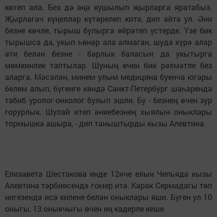
көтеп ала. Без дә аңа кушылып җырларга яратабыз.
Җырлагач күңелләр күтәрелеп китә, дип әйтә ул. Әни
безне көчле, тырыш булырга өйрәтеп үстерде. Үзе бик
тырышса да, укып һөнәр ала алмаган, шуда күрә алар
әти белән безне - барлык баласын да укытырга
мөмкинлек таптылар. Шуның өчен бик рәхмәтле без
аларга. Мәсәлән, минем улым медицина буенча югары
белем алып, бүгенге көндә Санкт-Петербург шәһәрендә
табиб уролог-онколог булып эшли. Бу - безнең өчен зур
горурлык. Шулай итеп әниебезнең хыялын оныклары
тормышка ашыра, - дип таныштырды кызы Алевтина.
Елизавета Шестакова инде 12нче елын Чепьяда кызы
Алевтина тәрбиясендә гомер итә. Карак Сермадагы төп
нигезендә исә килене белән оныклары яши. Бүген ул 10
оныгы, 13 оныкчыгы өчен иң кадерле кеше. ​