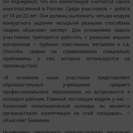
Он подчеркнул, что его компетенция считается самой
многочисленной в России. Среди участников — ребята
от 16 до 22 лет. Они должны выполнить четыре модуля
конкурсного задания четырьмя разными способами
сварки, объясняет эксперт. Для усложнения задачи
участникам приходится работать с разными видами
материалов — трубами, пластинами, металлом и т.д.
Способы сварки на соревнованиях специально
приближены к тем, которые используются на
производствах.
«В основном наши участники представляют
образовательные учреждения среднего
профессионального образования, но встречаются и
молодые рабочие. Главный поставщик кадров у нас —
Казанский политехнический колледж, он является
организатором компетенции на этой площадке», —
объясняет Биккинин.
Нынешнему чемпионату предшествовало несколько