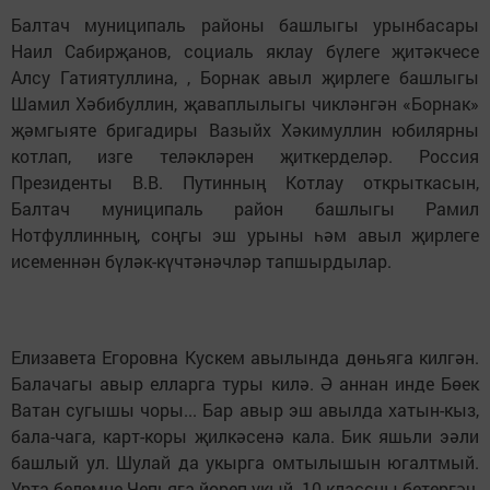
Балтач муниципаль районы башлыгы урынбасары
Наил Сабирҗанов, социаль яклау бүлеге җитәкчесе
Алсу Гатиятуллина, , Борнак авыл җирлеге башлыгы
Шамил Хәбибуллин, җаваплылыгы чикләнгән «Борнак»
җәмгыяте бригадиры Вазыйх Хәкимуллин юбилярны
котлап, изге теләкләрен җиткерделәр.
Россия
Президенты В.В. Путинның Котлау открыткасын,
Балтач муниципаль район башлыгы Рамил
Нотфуллинның, соңгы эш урыны һәм авыл җирлеге
исеменнән бүләк-күчтәнәчләр тапшырдылар.
Елизавета Егоровна Кускем авылында дөньяга килгән.
Балачагы авыр елларга туры килә. Ә аннан инде Бөек
Ватан сугышы чоры... Бар авыр эш авылда хатын-кыз,
бала-чага, карт-коры җилкәсенә кала. Бик яшьли эәли
башлый ул. Шулай да укырга омтылышын югалтмый.
Урта белемне Чепьяга йөреп укый. 10 классны бетергәч,