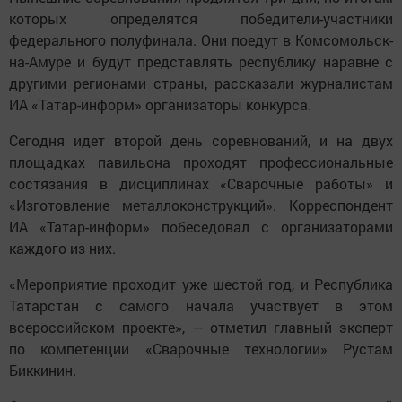
которых определятся победители-участники
федерального полуфинала. Они поедут в Комсомольск-
на-Амуре и будут представлять республику наравне с
другими регионами страны, рассказали журналистам
ИА «Татар-информ» организаторы конкурса.
Сегодня идет второй день соревнований, и на двух
площадках павильона проходят профессиональные
состязания в дисциплинах «Сварочные работы» и
«Изготовление металлоконструкций». Корреспондент
ИА «Татар-информ» побеседовал с организаторами
каждого из них.
«Мероприятие проходит уже шестой год, и Республика
Татарстан с самого начала участвует в этом
всероссийском проекте», — отметил главный эксперт
по компетенции «Сварочные технологии» Рустам
Биккинин.