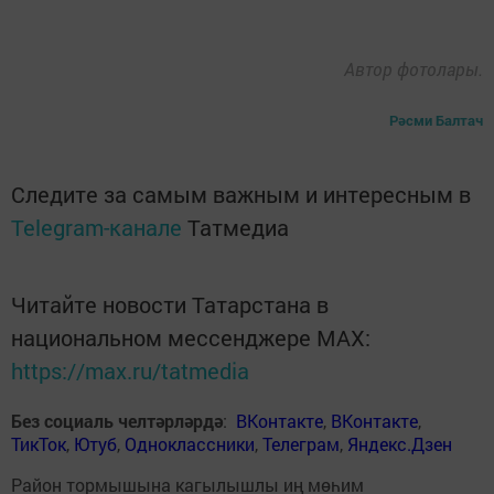
Автор фотолары.
Рәсми Балтач
Следите за самым важным и интересным в
Telegram-канале
Татмедиа
Читайте новости Татарстана в
национальном мессенджере MАХ:
https://max.ru/tatmedia
Без социаль челтәрләрдә
:
ВКонтакте
,
ВКонтакте
,
ТикТок
,
Ютуб
,
Одноклассники
,
Телеграм
,
Яндекс.Дзен
Район тормышына кагылышлы иң мөһим