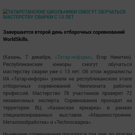
Завершается второй день отборочных соревнований
WorldSkills.
(Казань, 7 декабря,
«Татар-информ»
, Егор Никитин).
Республиканские юниоры смогут обучаться
мастерству сварки уже с 13 лет. Об этом журналисты
ИА «Татар-информ» узнали на республиканском этапе
отборочных соревнований Чемпионата рабочих
профессий. Мастерство 78 участников проверят 72
независимых эксперта. Соревнования проходят на
территории ВЦ «Казанская ярмарка» в рамках
специализированных выставок «Машиностроение.
Металлообработка» и «Technoсварка».
Нынешние соревнования продлятся три дня, по итогам