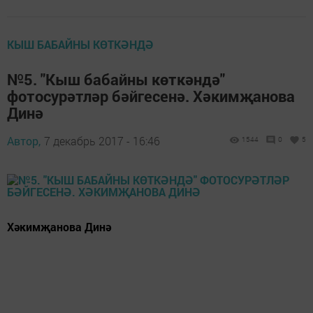
КЫШ БАБАЙНЫ КӨТКӘНДӘ
№5. "Кыш бабайны көткәндә"
фотосурәтләр бәйгесенә. Хәкимҗанова
Динә
Автор,
7 декабрь 2017 - 16:46
1544
0
5
Хәкимҗанова Динә