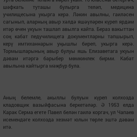
шәфкать туташы булырга теләп, медицина
училищесына укырга керә. Ләкин авылны, гаиләсен
сагынып, аларның авыр хәлдә яшәүләрен күреп ярдәм
итәр өчен укуын ташлап авылга кайта. Бераз вакыттан
соң кабат педучилищега документларны тапшырып,
керү имтиханнарын уңышлы биреп, укырга керә.
Тормышларының авыр булуы яшь Елизаветага укуын
дәвам итәргә барыбер мөмкинлек бирми. Кабат
авылына кайтырга мәҗбүр була.
Аның белемле, акыллы булуын күреп колхозда
кладовщик вазыйфасына беркетәләр. Ә 1953 елда
Карак Серма егете Павел белән гаилә коргач, ул Чапаев
исемендәге колхозда хезмәт юлын төрле эштә дәвам
итә.