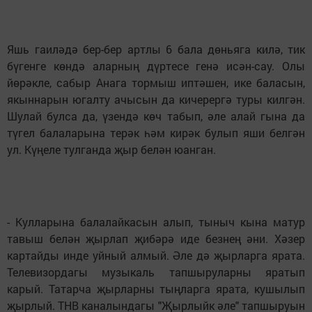
Яшь гаиләдә бер-бер артлы 6 бала дөньяга килә, тик
бүгенге көндә аларның дүртесе генә исән-сау. Олы
йөрәкле, сабыр Анага тормыш иптәшен, ике баласын,
якыннарын югалту ачысын да кичерергә туры килгән.
Шулай булса да, үзендә көч табып, әле алай гына да
түгел балаларына терәк һәм кирәк булып яши белгән
ул. Күңеле тулганда җыр белән юанган.
- Кулларына балалайкасын алып, тыныч кына матур
тавыш белән җырлап җибәрә иде безнең әни. Хәзер
картайды инде уйный алмый. Әле дә җырларга ярата.
Телевизордагы музыкаль тапшыруларны яратып
карый. Татарча җырларны тыңларга ярата, кушылып
җырлый. ТНВ каналындагы "Җырлыйк әле" тапшыруын