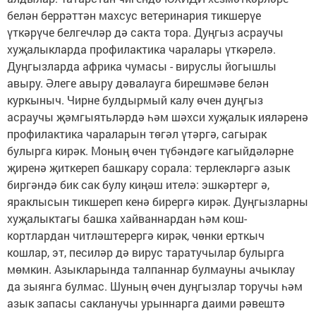
белән беррәттән махсус ветеринария тикшерүе
үткәрүче белгечләр дә сакта тора. Дуңгыз асраучы
хуҗалыкларда профилактика чаралары үткәрелә.
Дуңгызларда африка чумасы - вируслы йогышлы
авыру. Әлеге авыру дәвалауга бирешмәве белән
куркыныч. Чирне булдырмый калу өчен дуңгыз
асраучы җәмгыятьләрдә һәм шәхси хуҗалык ияләренә
профилактика чараларын төгәл үтәргә, сагырак
булырга кирәк. Моның өчен түбәндәге кагыйдәләрне
җиренә җиткереп башкару сорала: терлекләргә азык
биргәндә бик сак булу киңәш ителә: эшкәртерг ә,
яраклысын тикшереп кенә бирергә кирәк. Дуңгызларны
хуҗалыктагы башка хайваннардан һәм кош-
кортлардан читләштерергә кирәк, чөнки ерткыч
кошлар, эт, песиләр дә вирус таратучылар булырга
мөмкин. Азыкларында талпаннар булмауны ачыклау
да зыянга булмас. Шуның өчен дуңгызлар торучы һәм
азык запасы сакланучы урыннарга даими рәвештә