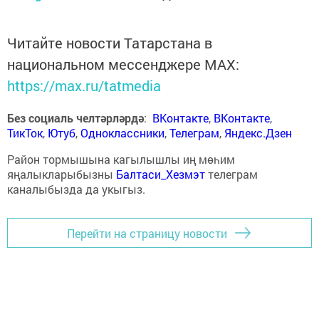
Читайте новости Татарстана в
национальном мессенджере MАХ:
https://max.ru/tatmedia
Без социаль челтәрләрдә
:
ВКонтакте
,
ВКонтакте
,
ТикТок
,
Ютуб
,
Одноклассники
,
Телеграм
,
Яндекс.Дзен
Район тормышына кагылышлы иң мөһим
яңалыкларыбызны
Балтаси_Хезмэт
телеграм
каналыбызда да укыгыз.
Перейти на страницу новости