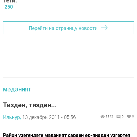
Теги:
250
Перейти на страницу новости
МӘДӘНИЯТ
Тиздән, тиздән...
Ильнур,
13 декабрь 2011 - 05:56
3342
0
0
Район үзәгендәге мәдәният сараен өр-яңадан үзгәртеп