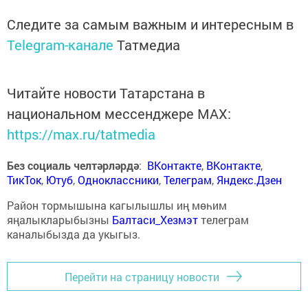
Следите за самым важным и интересным в
Telegram-канале
Татмедиа
Читайте новости Татарстана в
национальном мессенджере MАХ:
https://max.ru/tatmedia
Без социаль челтәрләрдә
:
ВКонтакте
,
ВКонтакте
,
ТикТок
,
Ютуб
,
Одноклассники
,
Телеграм
,
Яндекс.Дзен
Район тормышына кагылышлы иң мөһим
яңалыкларыбызны
Балтаси_Хезмэт
телеграм
каналыбызда да укыгыз.
Перейти на страницу новости