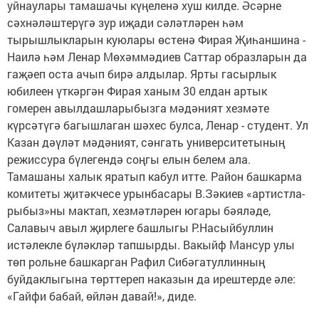
уйнаулары тамашачы күңеленә хуш килде. Әсәрне
сәхнәләштерүгә зур иҗади сәләтләрен һәм
тырышлыкларын куюлары өстенә Фирая Җиһаншина -
Наилә һәм Ленар Мөхәммәдиев Саттар образларын да
гаҗәеп оста ачып бирә алдылар. Ярты гасырлык
юбилеен үткәргән Фирая ханым 30 елдан артык
гомерен авылдашларыбызга мәдәният хезмәте
күрсәтүгә багышлаган шәхес булса, Ленар - студент. Ул
Казан дәүләт мәдәният, сәнгать университетының
режиссура бүлегендә соңгы елын белем ала.
Тамашаны халык яратып кабул итте. Район башкарма
комитеты җитәкчесе урынбасары В.Зәкиев «артистла-
рыбыз»ны мактап, хезмәтләрен югары бәяләде,
Салавыч авыл җирлеге башлыгы Р.Насыйбуллин
истәлекле бүләкләр тапшырды. Вакыйф Мансур улы
төп рольне башкарган Рафил Сибәгатуллинның
буйдаклыгына төрттереп наказын да ирештерде әле:
«Гайфи бабай, өйлән давай!», диде.