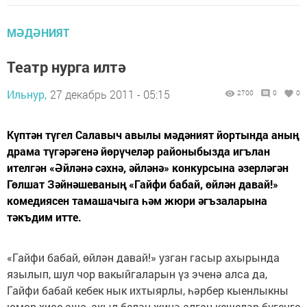
МӘДӘНИЯТ
Театр нурга илтә
Ильнур,
27 декабрь 2011 - 05:15
2700
0
0
Күптән түгел Салавыч авылы мәдәният йортында аның
драма түгәрәгенә йөрүчеләр районыбызда игълан
ителгән «Әйләнә сәхнә, әйләнә» конкурсына әзерләгән
Гөлшат Зәйнәшеваның «Гайфи бабай, өйлән давай!»
комедиясен тамашачыга һәм жюри әгъзаларына
тәкъдим итте.
«Гайфи бабай, өйлән давай!» узган гасыр ахырында
язылып, шул чор вакыйгаларын үз эченә алса да,
Гайфи бабай кебек нык ихтыярлы, һәрбер кыенлыкны
юмор хисе аша, акыл белән җиңә алган кешеләр бүгенге