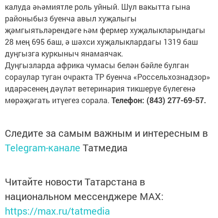
калуда әһәмиятле роль уйный. Шул вакытта гына
районыбыз буенча авыл хуҗалыгы
җәмгыятьләрендәге һәм фермер хуҗалыкларындагы
28 мең 695 баш, ә шәхси хуҗалыклардагы 1319 баш
дуңгызга куркыныч янамаячак.
Дуңгызларда африка чумасы белән бәйле булган
сораулар туган очракта ТР буенча «Россельхознадзор»
идарәсенең дәүләт ветеринария тикшерүе бүлегенә
мөрәҗәгать итүегез сорала.
Телефон: (843) 277-69-57.
Следите за самым важным и интересным в
Telegram-канале
Татмедиа
Читайте новости Татарстана в
национальном мессенджере MАХ:
https://max.ru/tatmedia