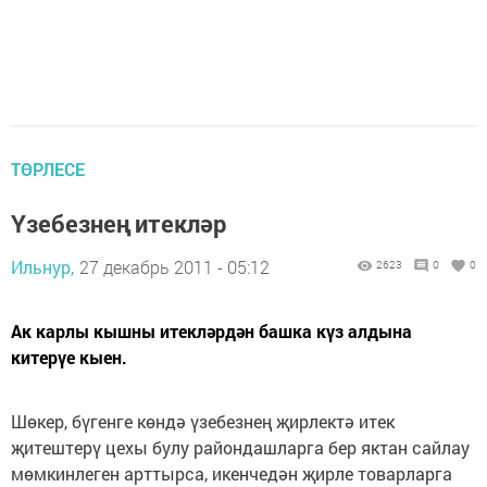
ТӨРЛЕСЕ
Үзебезнең итекләр
Ильнур,
27 декабрь 2011 - 05:12
2623
0
0
Ак карлы кышны итекләрдән башка күз алдына
китерүе кыен.
Шөкер, бүгенге көндә үзебезнең җирлектә итек
җитештерү цехы булу райондашларга бер яктан сайлау
мөмкинлеген арттырса, икенчедән җирле товарларга