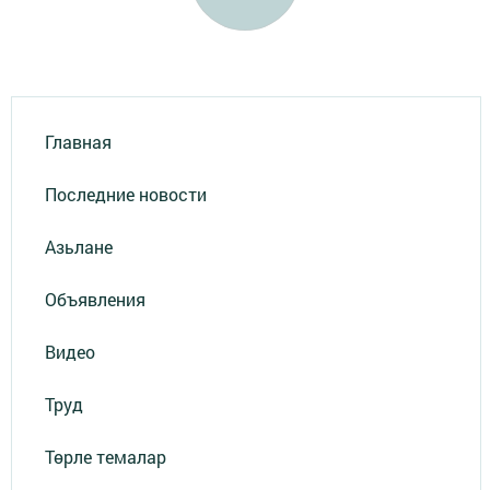
Главная
Последние новости
Азьлане
Объявления
Видео
Труд
Төрле темалар