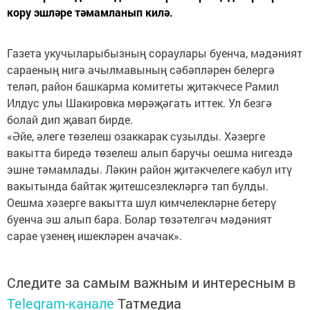
кору эшләре тәмамланып килә.
Газета укучыларыбызның сораулары буенча, мәдәният
сараеның нигә ачылмавының сәбәпләрен белергә
теләп, район башкарма комитеты җитәкчесе Рамил
Илдус улы Шакировка мөрәҗәгать иттек. Ул безгә
болай дип җавап бирде.
«Әйе, әлеге төзелеш озаккарак сузылды. Хәзерге
вакытта биредә төзелеш алып баручы оешма нигездә
эшне тәмамлады. Ләкин район җитәкчелеге кабул итү
вакытында байтак җитешсезлекләргә тап булды.
Оешма хәзерге вакытта шул кимчелекләрне бетерү
буенча эш алып бара. Болар төзәтелгәч мәдәният
сарае үзенең ишекләрен ачачак».
Следите за самым важным и интересным в
Telegram-канале
Татмедиа