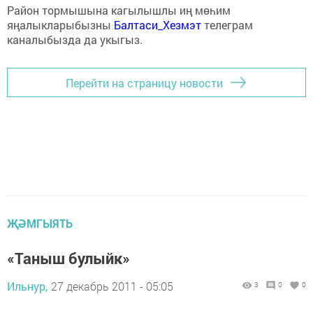
Район тормышына кагылышлы иң мөһим
яңалыкларыбызны
Балтаси_Хезмэт
телеграм
каналыбызда да укыгыз.
Перейти на страницу новости
ҖӘМГЫЯТЬ
«Таныш булыйк»
Ильнур,
27 декабрь 2011 - 05:05
3
0
0