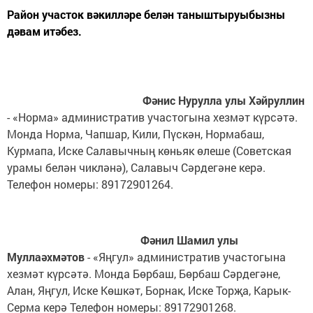
Район участок вәкилләре белән таныштыруыбызны
дәвам итәбез.
Фәнис Нурулла улы Хәйруллин
- «Норма» административ участогына хезмәт күрсәтә.
Монда Норма, Чапшар, Кили, Пүскән, Нормабаш,
Курмапа, Иске Салавычның көньяк өлеше (Советская
урамы белән чикләнә), Салавыч Сәрдегәне керә.
Телефон номеры: 89172901264.
Фәнил Шамил улы
Муллаәхмәтов
- «Яңгул» административ участогына
хезмәт күрсәтә. Монда Бөрбаш, Бөрбаш Сәрдегәне,
Алан, Яңгул, Иске Көшкәт, Борнак, Иске Торҗа, Карык-
Серма керә Телефон номеры: 89172901268.