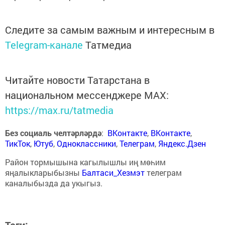
Следите за самым важным и интересным в
Telegram-канале
Татмедиа
Читайте новости Татарстана в
национальном мессенджере MАХ:
https://max.ru/tatmedia
Без социаль челтәрләрдә
:
ВКонтакте
,
ВКонтакте
,
ТикТок
,
Ютуб
,
Одноклассники
,
Телеграм
,
Яндекс.Дзен
Район тормышына кагылышлы иң мөһим
яңалыкларыбызны
Балтаси_Хезмэт
телеграм
каналыбызда да укыгыз.