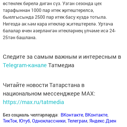
өстенлек бирелә дигән сүз. Узган сезонда цех
тарафыннан 1000 пар итек җитештерелсә,
быелгысында 2500 пар итек басу күздә тотыла.
Нигездә ак һәм кара итекләр ж,итештерелә. Уртача
балалар өчен әзерләнгән итекләрнең үлчәме исә 24-
25тән башлана.
Следите за самым важным и интересным в
Telegram-канале
Татмедиа
Читайте новости Татарстана в
национальном мессенджере MАХ:
https://max.ru/tatmedia
Без социаль челтәрләрдә
:
ВКонтакте
,
ВКонтакте
,
ТикТок
,
Ютуб
,
Одноклассники
,
Телеграм
,
Яндекс.Дзен