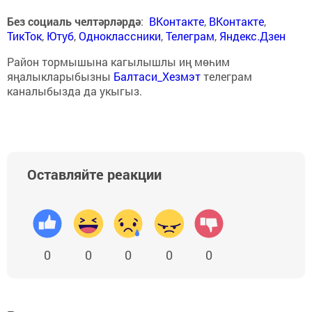
Без социаль челтәрләрдә
:
ВКонтакте
,
ВКонтакте
,
ТикТок
,
Ютуб
,
Одноклассники
,
Телеграм
,
Яндекс.Дзен
Район тормышына кагылышлы иң мөһим
яңалыкларыбызны
Балтаси_Хезмэт
телеграм
каналыбызда да укыгыз.
Оставляйте реакции
0
0
0
0
0