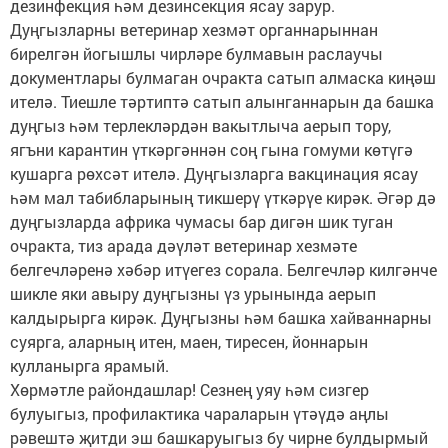
дезинфекция һәм дезинсекция ясау зарур.
Дуңгызларны ветеринар хезмәт органнарыннан
бирелгән йогышлы чирләре булмавын раслаучы
документлары булмаган очракта сатып алмаска киңәш
ителә. Тиешле тәртиптә сатып алынганнарын да башка
дуңгыз һәм терлекләрдән вакытлыча аерып тору,
ягъни карантин үткәргәннән соң гына гомуми көтүгә
кушарга рөхсәт ителә. Дуңгызларга вакцинация ясау
һәм мал табибларының тикшерү үткәрүе кирәк. Әгәр дә
дуңгызларда африка чумасы бар дигән шик туган
очракта, тиз арада дәүләт ветеринар хезмәте
белгечләренә хәбәр итүегез сорала. Белгечләр килгәнче
шикле яки авыру дуңгызны үз урынында аерып
калдырырга кирәк. Дуңгызны һәм башка хайваннарны
суярга, аларның итен, маен, тиресен, йоннарын
кулланырга ярамый.
Хөрмәтле райондашлар! Сезнең уяу һәм сизгер
булуыгыз, профилактика чараларын үтәүдә аңлы
рәвештә җитди эш башкаруыгыз бу чирне булдырмый