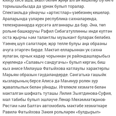
тормышыбызда да үрнәк булып торалар.
Спектакльдә уйнаучы «артистлар»-үзебезнең кешеләр.
Араларында үзләрен республика сәхнәләрендә,
телеэкраннарда күрсәтә алганнары да бар. Әнә, төп
рольне башкаручы Рафил Сибәгатуллинны инде күптән
оста җырчы һәм талантлы музыкант буларак беләбез.
Үзенең шул сәләтләре, җор телле булуы аңа образны
ачуга этәргеч бирде. Мәктәп елларыннан ук сәхнә
яулаган, орчык кадәр чорыннан ук райондашларыбыз
күңелендә «Салавыч сандугачы» булып кергән, биш
кыз әнисе Миләүшә Фатыйхова катлаулы характерлы
Мәрьям образын гәүдәләндерде. Сәнгатькә гашыйк
кызларының берсе Алисә дә Маһинур ролен зур
җаваплылык белән уйнады. Игелекле хезмәте белән
макталган шәфкать туташы Лилия Зыятдинова-Суфия,
мал табибы булып эшләүче Ленар Мөхәммәтҗанов-
Рөстәм һәм Балтач автомобиль мәктәбе хезмәткәре
Равилә Фатыйхова Зәкия рольләрен «булдырып»