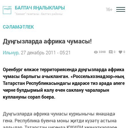
БАЛТАЧ ЯҢАЛЫКЛАРЫ
16+
"Хезмәт" газетасы - Балтач районы
СӘЛАМӘТЛЕК
Дуңгызларда африка чумасы!
Ильнур,
27 декабрь 2011 - 05:21
3368
0
0
Оренбург өлкәсе территориясендә дуңгызларда африка
чумасы барлыгы ачыкланган. «Россельхознадзор»ның
Татарстан Республикасындагы идарәсе тиз арада әлеге
чирне булдырмый калу өчен саклану чараларын
куллануны сорап боера.
Дуңгызларда африка чумасы куркынычы янәшәдә
генә. Республика буенча моны җитди күзәтү астына
алдылар. Татарстан чигендә ЮХИДИ хезмәткәрләре