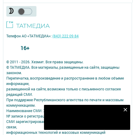
Телефон АО «ТАТМЕДИА»:
(843) 222 09 84
16+
© 2011 - 2026. Хезмәт. Все права защищены.
© ТАТМЕДИА. Все материалы, размещенные на сайте, защищены
законом.
Перепечатка, воспроизведение и распространение в любом объеме
информации,
размещенной на сайте, возможна только с письменного согласия
редакций СМИ.
При поддержке Республиканского агентства по печати и массовым
коммуникациям.
Наименование СМИ: Хезмәт
Безнең Яндекс Дзен каналына языл
№ записи о регистрации СМИ, дата: Эл №ФС77-79109 от 08.09.2020
Подписаться
СМИ зарегистрированно Федеральной службой по надзору в сфере
связи,
информационных технологий и массовых коммуникаций