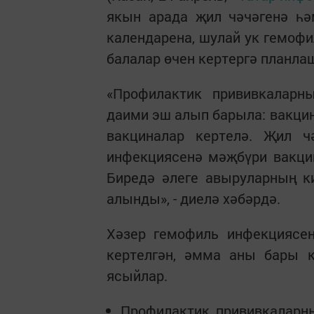
якын арада җил чәчәгенә һә
календарена, шулай ук гемоф
балалар өчен кертергә планлаш
«Профилактик прививкаларн
даими эш алып барыла: вакцин
вакциналар кертелә. Җил чә
инфекциясенә мәҗбүри вакци
Биредә әлеге авыруларның к
алынды», - диелә хәбәрдә.
Хәзер гемофиль инфекциясен
кертелгән, әмма аны бары к
ясыйлар.
Профилактик прививкаларн