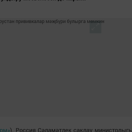
орм»
). Россия Сәламәтлек саклау министрлыг