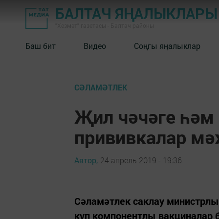
БАЛТАЧ ЯҢАЛЫКЛАРЫ
"Хезмәт" газетасы - Балтач районы
Баш бит
Видео
Соңгы яңалыклар
СӘЛАМӘТЛЕК
Җил чәчәге һәм
прививкалар мә
Автор,
24 апрель 2019 - 19:36
Сәламәтлек саклау министрлы
күп компонентлы вакциналар 