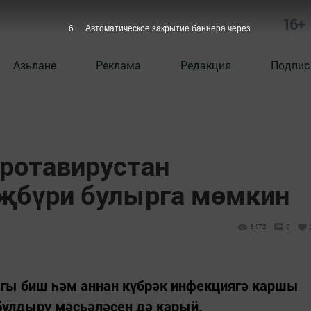
16+
5
Автоматическое закрытие баннера через
Азьлане
Реклама
Редакция
Подпис
 ротавирустан
җбүри булырга мөмкин
3472
0
гы биш һәм аннан күбрәк инфекциягә каршы
булдыру мәсьәләсен дә карый.