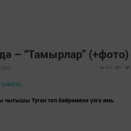
дә – “Тамырлар” (+фото)
 18:41
3516
0
ы чыгышы Туган тел бәйрәменә үзгә ямь