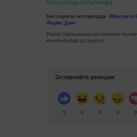
https://max.ru/tatmedia
Без социаль челтәрләрдә
:
ВКонтакте
,
Яндекс.Дзен
Район тормышына кагылышлы иң мө
каналыбызда да укыгыз.
Оставляйте реакции
2
0
0
0
0