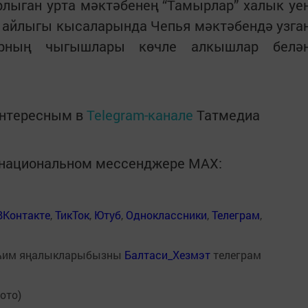
лыган урта мәктәбенең “Тамырлар” халык уе
л айлыгы кысаларында Чепья мәктәбендә узга
арның чыгышлары көчле алкышлар белә
интересным в
Telegram-канале
Татмедиа
в национальном мессенджере MАХ:
ВКонтакте
,
ТикТок
,
Ютуб
,
Одноклассники
,
Телеграм
,
һим яңалыкларыбызны
Балтаси_Хезмэт
телеграм