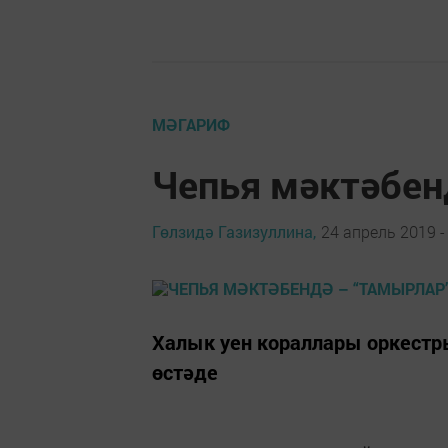
МӘГАРИФ
Чепья мәктәбен
Гөлзидә Газизуллина,
24 апрель 2019 -
Халык уен кораллары оркестр
өстәде