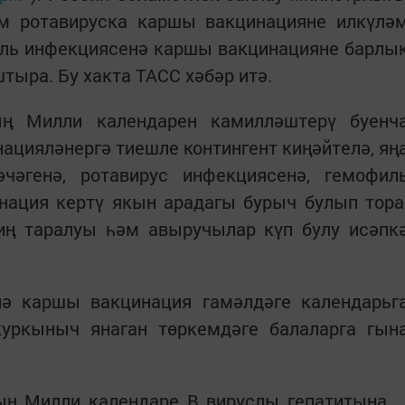
м ротавируска каршы вакцинацияне илкүлә
иль инфекциясенә каршы вакцинацияне барлы
тыра. Бу хакта ТАСС хәбәр итә.
ың Милли календарен камилләштерү буенч
ацияләнергә тиешле контингент киңәйтелә, яң
чәгенә, ротавирус инфекциясенә, гемофил
нация кертү якын арадагы бурыч булып тора
иң таралуы һәм авыручылар күп булу исәпк
ә каршы вакцинация гамәлдәге календарьг
уркыныч янаган төркемдәге балаларга гын
ың Милли календаре В вируслы гепатитына,