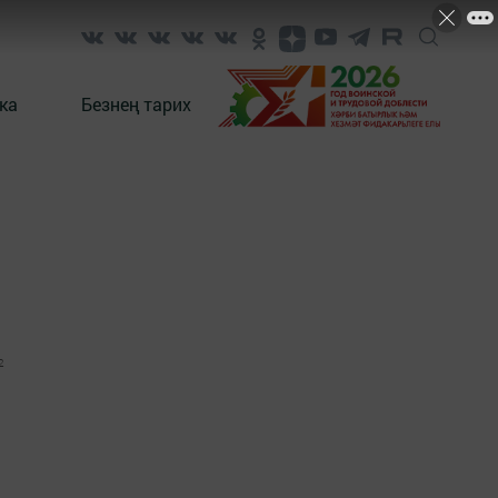
ка
Безнең тарих
2