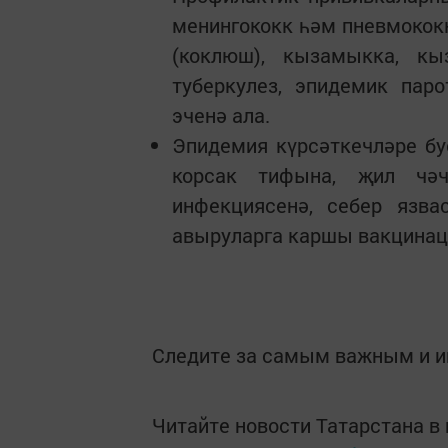
менингококк һәм пневмококк
(коклюш), кызамыкка, кыз
туберкулез, эпидемик пар
эченә ала.
Эпидемия күрсәткечләре бу
корсак тифына, җил чәчә
инфекциясенә, себер язва
авыруларга каршы вакцинаци
Следите за самым важным и 
Читайте новости Татарстана 