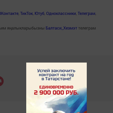
ВКонтакте
,
ТикТок
,
Ютуб
,
Одноклассники
,
Телеграм
,
һим яңалыкларыбызны
Балтаси_Хезмэт
телеграм