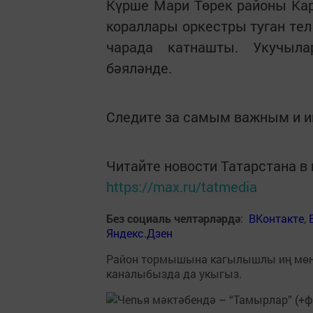
Күрше Мари Төрек районы Кар
кораллары оркестры туган те
чарада катнашты. Укучыл
бәяләнде.
Следите за самым важным и 
Читайте новости Татарстана 
https://max.ru/tatmedia
Без социаль челтәрләрдә
:
ВКонтакте
,
Яндекс.Дзен
Район тормышына кагылышлы иң мө
каналыбызда да укыгыз.