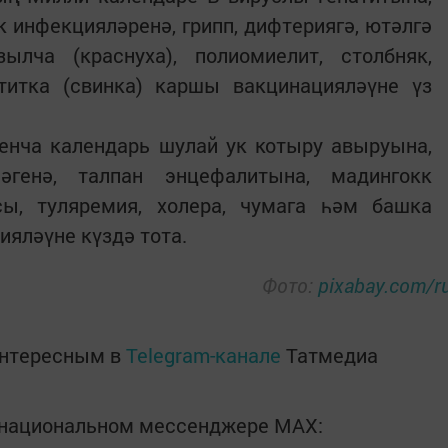
 инфекцияләренә, грипп, дифтериягә, ютәлгә
ылча (краснуха), полиомиелит, столбняк,
отитка (свинка) каршы вакцинацияләүне үз
енча календарь шулай ук котыру авыруына,
генә, талпан энцефалитына, мадингокк
сы, туляремия, холера, чумага һәм башка
яләүне күздә тота.
Фото:
pixabay.com/r
интересным в
Telegram-канале
Татмедиа
в национальном мессенджере MАХ: