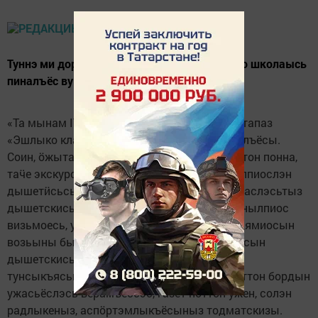
Туннэ ми доры куное Вылын Ушма покчиёзо школаысь
пиналъёс вуылӥзы.
«Та мынам IT-чемпион конкурслэн кыкетӥ этапаз
«Эшлыко класс» номинациын вормем пиналъёсы.
Соин, ӧжытак шумпоттон но тунсыкъяськытон понна,
таӵе экскурсия радъяны малпай», - шуэ нылпиослэн
дышетӥсьсы Ирина Васильевна Миронова, аслэсьтыз
дышетскисьёссэ ушъяса. Зэмзэ но, адске, нылпиос
визьмоесь, умой визьнодамын, асьсэды адямиосын
возьыны быгато. Соос, 2-тӥ но 4-тӥ классъёсын
дышетскись нылъёс но пиос, бадӟым
тунсыкъяськонэн кылзӥзы ёрос газетэз поттон бордын
ужасьёслэсь верамъёссэс, газет поттон ужен, солэн
радлыкеныз, аспӧртэмлыкъёсыныз тодматскизы.