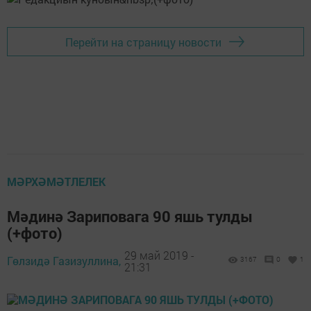
Перейти на страницу новости
МӘРХӘМӘТЛЕЛЕК
Мәдинә Зариповага 90 яшь тулды
(+фото)
29 май 2019 -
Гөлзидә Газизуллина,
3167
0
1
21:31