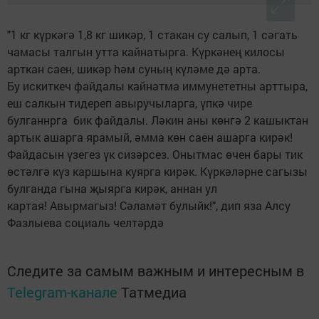
"1 кг күркәгә 1,8 кг шикәр, 1 стакан су салып, 1 сәгать
чамасы талгын утта кайнатырга. Күркәнең килосы
арткан саен, шикәр hәм суның күләме дә арта.
Бу искиткеч файдалы кайнатма иммунететны арттыра,
еш салкын тидереп авыручыларга, үпкә чире
булганнрга бик файдалы. Ләкин аны көнгә 2 кашыктан
артык ашарга ярамый, әмма көн саен ашарга кирәк!
Файдасын үзегез үк сизәрсез. Онытмас өчен бары тик
өстәлгә күз каршына куярга кирәк. Күркәләрне сагызы
булганда гына җыярга кирәк, аннан ул
картая! Авырмагыз! Сәламәт булыйк!", дип яза Алсу
Фазлыева социаль челтәрдә
Следите за самым важным и интересным в
Telegram-канале
Татмедиа