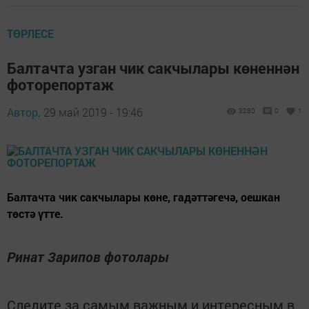
ТӨРЛЕСЕ
Балтачта узган чик сакчылары көненнән
фоторепортаж
Автор,
29 май 2019 - 19:46
3280
0
1
Балтачта чик сакчылары көне, гадәттәгечә, оешкан
төстә үтте.
Ринат Зарипов фотолары
Следите за самым важным и интересным в