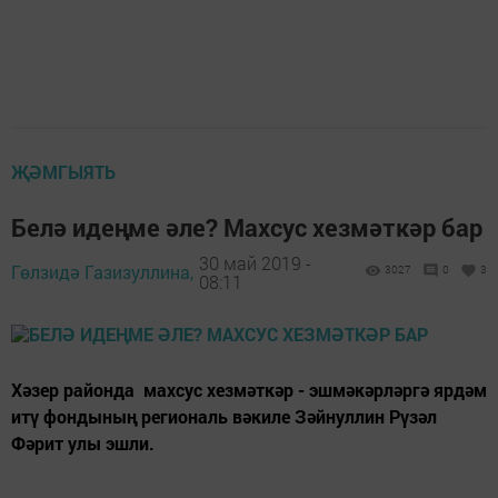
ҖӘМГЫЯТЬ
Белә идеңме әле? Махсус хезмәткәр бар
30 май 2019 -
Гөлзидә Газизуллина,
3027
0
3
08:11
Хәзер районда махсус хезмәткәр - эшмәкәрләргә ярдәм
итү фондының региональ вәкиле Зәйнуллин Рүзәл
Фәрит улы эшли.