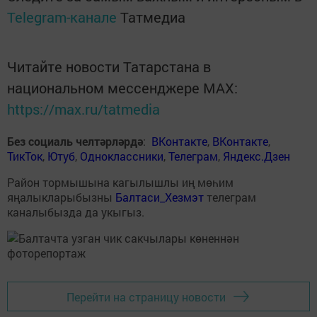
Telegram-канале
Татмедиа
Читайте новости Татарстана в
национальном мессенджере MАХ:
https://max.ru/tatmedia
Без социаль челтәрләрдә
:
ВКонтакте
,
ВКонтакте
,
ТикТок
,
Ютуб
,
Одноклассники
,
Телеграм
,
Яндекс.Дзен
Район тормышына кагылышлы иң мөһим
яңалыкларыбызны
Балтаси_Хезмэт
телеграм
каналыбызда да укыгыз.
Перейти на страницу новости