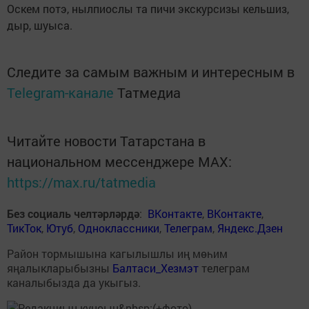
Оскем потэ, нылпиослы та пичи экскурсизы кельшиз,
дыр, шуыса.
Следите за самым важным и интересным в
Telegram-канале
Татмедиа
Читайте новости Татарстана в
национальном мессенджере MАХ:
https://max.ru/tatmedia
Без социаль челтәрләрдә
:
ВКонтакте
,
ВКонтакте
,
ТикТок
,
Ютуб
,
Одноклассники
,
Телеграм
,
Яндекс.Дзен
Район тормышына кагылышлы иң мөһим
яңалыкларыбызны
Балтаси_Хезмэт
телеграм
каналыбызда да укыгыз.