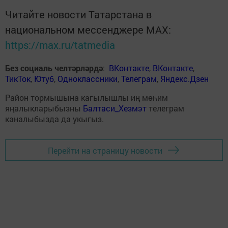
Читайте новости Татарстана в
национальном мессенджере MАХ:
https://max.ru/tatmedia
Без социаль челтәрләрдә
:
ВКонтакте
,
ВКонтакте
,
ТикТок
,
Ютуб
,
Одноклассники
,
Телеграм
,
Яндекс.Дзен
Район тормышына кагылышлы иң мөһим
яңалыкларыбызны
Балтаси_Хезмэт
телеграм
каналыбызда да укыгыз.
Перейти на страницу новости