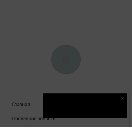
Безнең Яндекс Дзен каналына языл
Главная
Подписаться
Последние новости