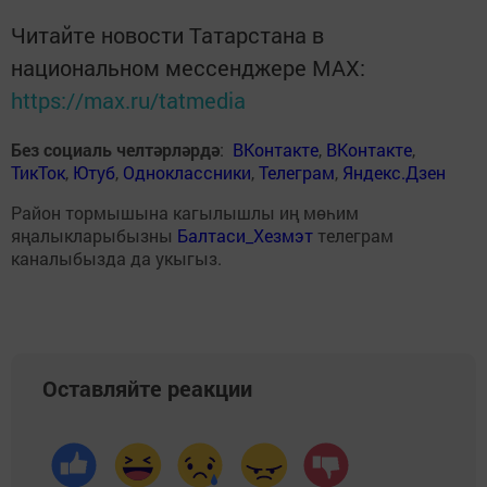
Читайте новости Татарстана в
национальном мессенджере MАХ:
https://max.ru/tatmedia
Без социаль челтәрләрдә
:
ВКонтакте
,
ВКонтакте
,
ТикТок
,
Ютуб
,
Одноклассники
,
Телеграм
,
Яндекс.Дзен
Район тормышына кагылышлы иң мөһим
яңалыкларыбызны
Балтаси_Хезмэт
телеграм
каналыбызда да укыгыз.
Оставляйте реакции