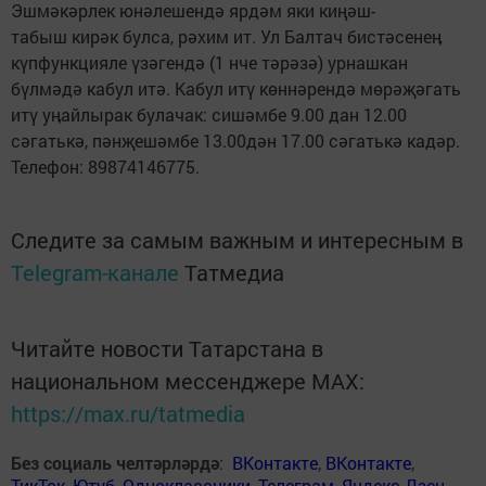
Эшмәкәрлек юнәлешендә ярдәм яки киңәш-
табыш кирәк булса, рәхим ит. Ул Балтач бистәсенеӊ
күпфункцияле үзәгендә (1 нче тәрәзә) урнашкан
бүлмәдә кабул итә. Кабул итү көннәрендә мөрәҗәгать
итү уӊайлырак булачак: сишәмбе 9.00 дан 12.00
сәгатькә, пәнҗешәмбе 13.00дән 17.00 сәгатькә кадәр.
Телефон: 89874146775.
Следите за самым важным и интересным в
Telegram-канале
Татмедиа
Читайте новости Татарстана в
национальном мессенджере MАХ:
https://max.ru/tatmedia
Без социаль челтәрләрдә
:
ВКонтакте
,
ВКонтакте
,
ТикТок
,
Ютуб
,
Одноклассники
,
Телеграм
,
Яндекс.Дзен