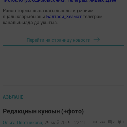
Район тормышына кагылышлы иң мөһим
яңалыкларыбызны
Балтаси_Хезмэт
телеграм
каналыбызда да укыгыз.
Перейти на страницу новости
АЗЬЛАНЕ
Редакциын куноын (+фото)
Ольга Плотникова,
29 май 2019 - 22:21
1984
0
1