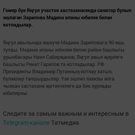
Гомер буе Яңгул участок хастаханәсендә санитар булып
эшләгән Зарипова Мәдинә апаны юбилее белән
котладылар.
Яңгул авылында яшәүче Мәдинә Зариповага 90 яшь
тулды. Мәдинә апаны юбилее белән район башлыгы
урынбасары Наил Сабирҗанов, Яңгул авыл җирлеге
башлыгы Ренат Гарипов та котладылар. РФ
Президенты Владимир Путинның котлау хатын,
бүләкләр тапшырдылар. Үзе эшләп лаеклы ялга
чыккан хастаханә җитәкчелеге дә бик зурлады
юбилярны.
Следите за самым важным и интересным в
Telegram-канале
Татмедиа