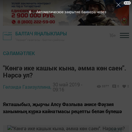
5
Автоматическое закрытие баннера через
БАЛТАЧ ЯҢАЛЫКЛАРЫ
16+
"Хезмәт" газетасы - Балтач районы
СӘЛАМӘТЛЕК
"Көнгә ике кашык кына, әмма көн саен".
Нәрсә ул?
30 май 2019 -
Гөлзидә Газизуллина,
3377
0
2
09:16
Якташыбыз, җырчы Алсу Фазлыва әнисе Фәүзия
ханымның күркә кайнатмасы рецепты белән бүлешә