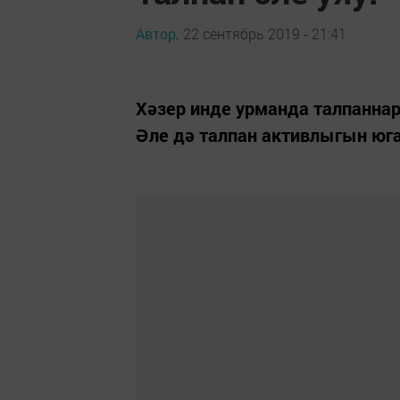
Автор,
22 сентябрь 2019 - 21:41
Хәзер инде урманда талпаннар
Әле дә талпан активлыгын юг