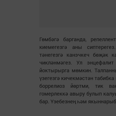
Гөмбәгә барганда, репеллен
киемегезгә аны сиптереге
тәнегезгә канэчкеч бөҗәк к
чикләнмәгез. Ул энцефали
йоктырырга мөмкин. Талпанн
үзегезгә кичекмәстән табибка
боррелиоз йөртми, тик ва
гомерлеккә авыру булып калу
бар. Үзебезнең һәм якыннарыб