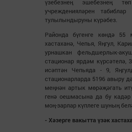
үзебезнең эшебезнең тө
учрежденияләрен табиблар
тулылындыруны күрәбез.
Районда бүгенге көндә 55 
хастаханә, Чепья, Яңгул, Ка
урнашкан фельдшерлык-аку
стационар ярдәм күрсәтелә, 
исәптән Чепьяда - 9, Яңгул
стационарларда 5196 авыру дә
меңнән артык мөрәҗәгать итү
генә оешмасына да бу кадәр 
моң-зарлар күплеге шуның бел
- Хәзерге вакытта үзәк хаста