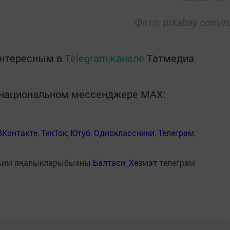
Фото: pixabay.com/r
интересным в
Telegram-канале
Татмедиа
в национальном мессенджере MАХ:
ВКонтакте
,
ТикТок
,
Ютуб
,
Одноклассники
,
Телеграм
,
һим яңалыкларыбызны
Балтаси_Хезмэт
телеграм