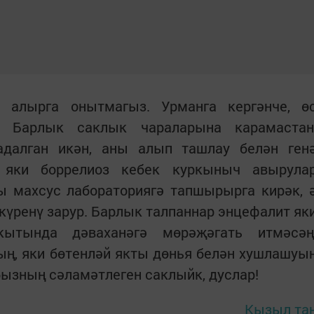
т алырга онытмагыз. Урманга кергәнче, ө
з. Барлык саклык чараларына карамастан
адалган икән, аны алып ташлау белән ген
т яки боррелиоз кебек куркыныч авырула
ы махсус лабораториягә тапшырырга кирәк, 
 күренү зарур. Барлык талпаннар энцефалит як
кытында дәваханәгә мөрәҗәгать итмәсәң
ың, яки бөтенләй якты дөнья белән хушлашуы
ызның сәламәтлеген саклыйк, дуслар!
Кызыл та