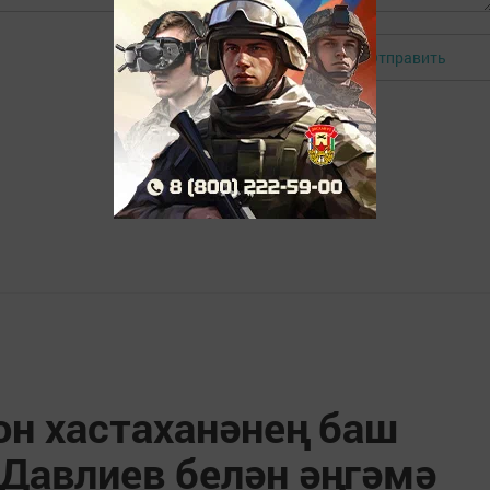
Отправить
Авторизоваться
он хастаханәнең баш
 Давлиев белән әңгәмә