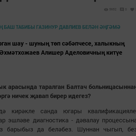
5652
0
арган шау - шуның төп сәбәпчесе, халыкның
н Әхмәтхожаев Алишер Аделовичның китүе
лык арасында таралган Балтач больницасынна
әргә ничек җавап бирер идегез?
ндә кирәкле санда югары квалификацияле
ар эшләве диагностика - дәвалау процессын
з барыбыз да беләбез. Шуннан чыгып, бе