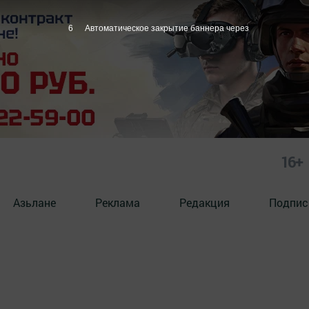
5
Автоматическое закрытие баннера через
16+
Азьлане
Реклама
Редакция
Подпис