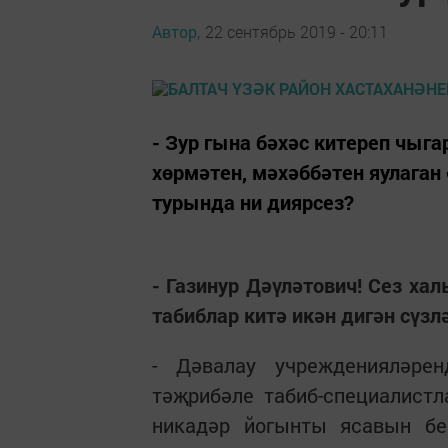
Автор,
22 сентябрь 2019 - 20:11
- Зур гына бәхәс китереп чыг
хөрмәтен, мәхәббәтен яулага
турында ни диярсез?
- Газинур Дәүләтович! Сез ха
табиблар китә икән дигән сүзл
- Дәвалау учрежденияләре
тәҗрибәле табиб-специалистл
никадәр йогынты ясавын бе