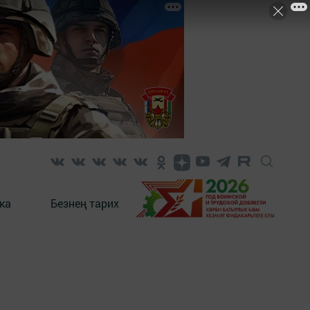
ка
Безнең тарих