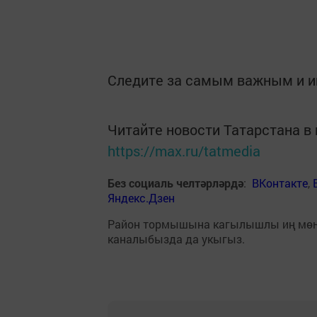
Следите за самым важным и 
Читайте новости Татарстана 
https://max.ru/tatmedia
Без социаль челтәрләрдә
:
ВКонтакте
,
Яндекс.Дзен
Район тормышына кагылышлы иң мө
каналыбызда да укыгыз.