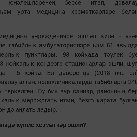
п юнәлешләренең берсе итеп, дәвала
 һәм урта медицина хезмәткәрләре белә
медицина учреждениясе эшләп килә - үзә
риле табиблык амбулаторияләре һәм 51 авылд
шерлык пунктлары. 98 койкада тәүлек бу
38 койкалык көндезге стационарлар эшли, шу
да - 6 койка. Ел дәверендә (2018 нче ел
валау алган, поликлиникаларда табибларга 24
 теркәлгән. Бу бик зур саннар, районның бе
халык мөрәҗәгать итми, безгә карата булга
ән дә аңлатыладыр.
ханәдә күпме хезмәткәр эшли?