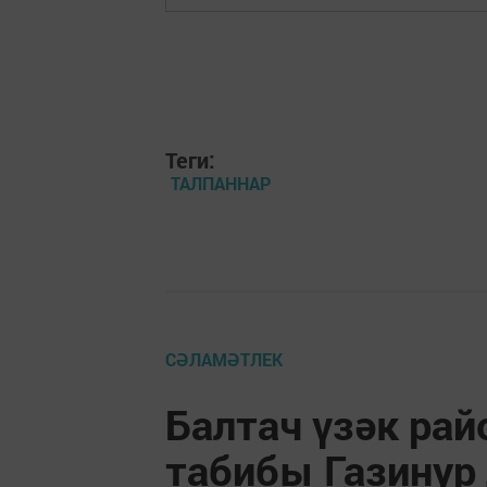
Теги:
ТАЛПАННАР
СӘЛАМӘТЛЕК
Балтач үзәк рай
табибы Газинур