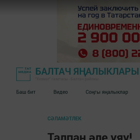
БАЛТАЧ ЯҢАЛЫКЛАРЫ
"Хезмәт" газетасы - Балтач районы
Баш бит
Видео
Соңгы яңалыклар
СӘЛАМӘТЛЕК
Талпан әле уяу!