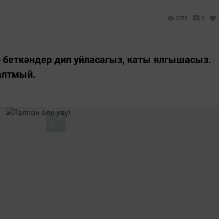
3358
0
 беткәндер дип уйласагыз, каты ялгышасыз.
алтмый.