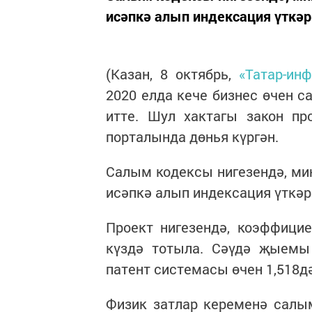
исәпкә алып индексация үткәр
(Казан, 8 октябрь,
«Татар-ин
2020 елда кече бизнес өчен 
итте. Шул хактагы закон пр
порталында дөнья күргән.
Салым кодексы нигезендә, мин
исәпкә алып индексация үткәр
Проект нигезендә, коэффицие
күздә тотыла. Сәүдә җыемы 
патент системасы өчен 1,518дә
Физик затлар кеременә салы