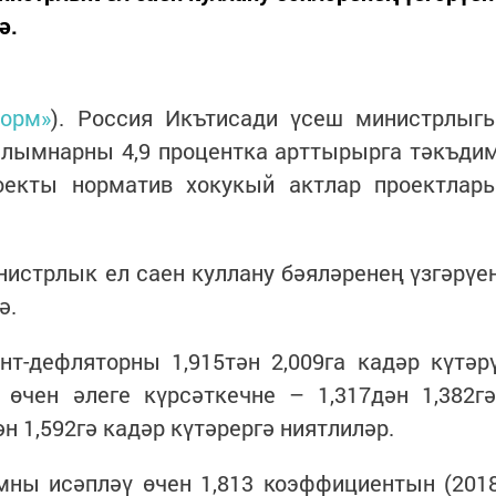
ә.
форм»
). Россия Икътисади үсеш министрлыг
салымнарны 4,9 процентка арттырырга тәкъди
оекты норматив хокукый актлар проектлар
истрлык ел саен куллану бәяләренең үзгәрүе
ә.
нт-дефляторны 1,915тән 2,009га кадәр күтәр
өчен әлеге күрсәткечне – 1,317дән 1,382гә
н 1,592гә кадәр күтәрергә ниятлиләр.
мны исәпләү өчен 1,813 коэффициентын (201