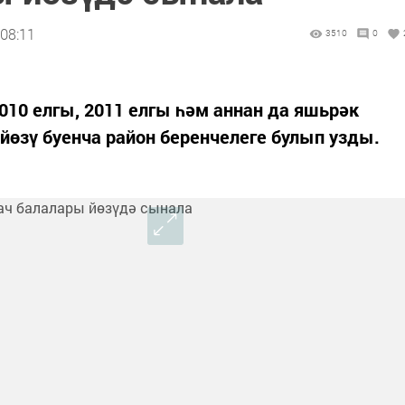
 08:11
3510
0
10 елгы, 2011 елгы һәм аннан да яшьрәк
йөзү буенча район беренчелеге булып узды.