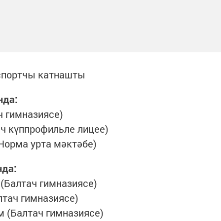
 спортчы катнашты
нда:
ч гимназиясе)
ч күппрофильле лицее)
Норма урта мәктәбе)
нда:
 (Балтач гимназиясе)
лтач гимназиясе)
 (Балтач гимназиясе)