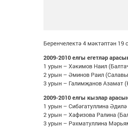
Беренчелектә 4 мәктәптән 19
2009-2010 елгы егетләр арасы
1 урын – Хәкимов Наил (Балта
2 урын – Әминов Раил (Салавы
3 урын – Галимҗанов Азамат (
2009-2010 елгы кызлар арасы
1 урын – Сибәгатуллина Әдилә
2 урын – Хафизова Ралина (Ба
3 урын – Рәхматуллина Мәрьям