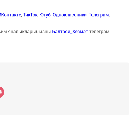
ВКонтакте
,
ТикТок
,
Ютуб
,
Одноклассники
,
Телеграм
,
һим яңалыкларыбызны
Балтаси_Хезмэт
телеграм