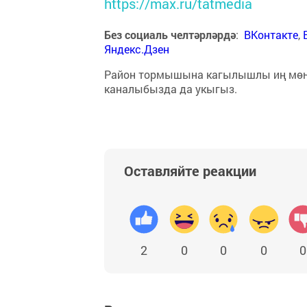
https://max.ru/tatmedia
Без социаль челтәрләрдә
:
ВКонтакте
,
Яндекс.Дзен
Район тормышына кагылышлы иң мө
каналыбызда да укыгыз.
Оставляйте реакции
2
0
0
0
0