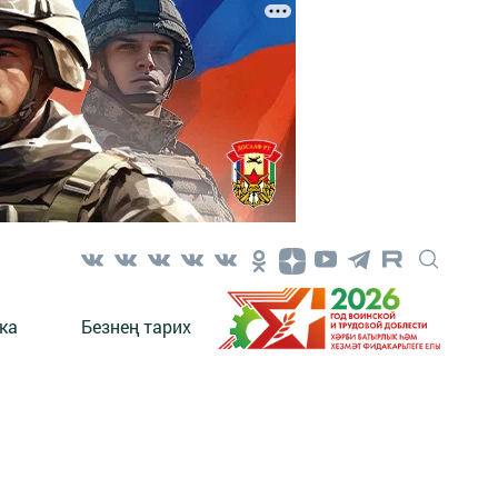
ка
Безнең тарих