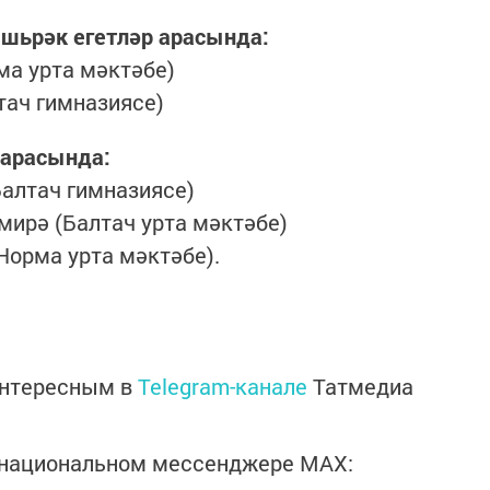
 яшьрәк егетләр арасында:
ма урта мәктәбе)
тач гимназиясе)
 арасында:
Балтач гимназиясе)
ирә (Балтач урта мәктәбе)
Норма урта мәктәбе).
интересным в
Telegram-канале
Татмедиа
в национальном мессенджере MАХ: