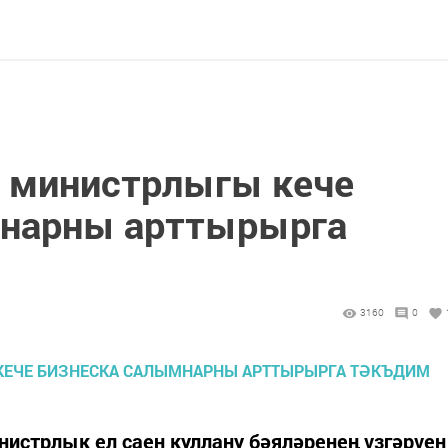
 министрлыгы кече
мнарны арттырырга
3160
0
истрлык ел саен куллану бәяләренең үзгәрүен