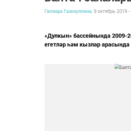
Гөлзидә Газизуллина,
9 октябрь 2019 -
«Дулкын» бассейнында 2009-20
егетләр һәм кызлар арасында 