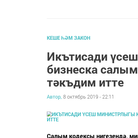
КЕШЕ ҺӘМ ЗАКОН
Икътисади үсеш
бизнеска салы
тәкъдим итте
Автор,
8 октябрь 2019 - 22:11
Салым кодексы нигезендә, мин