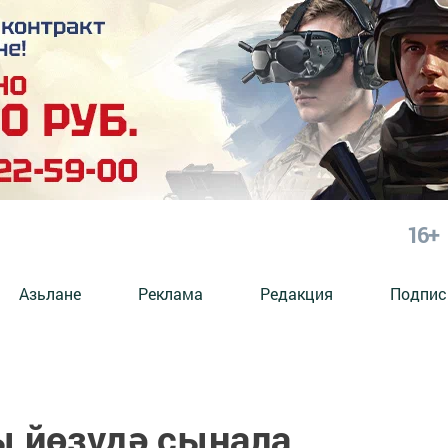
16+
Азьлане
Реклама
Редакция
Подпис
ы йөзүдә сынала