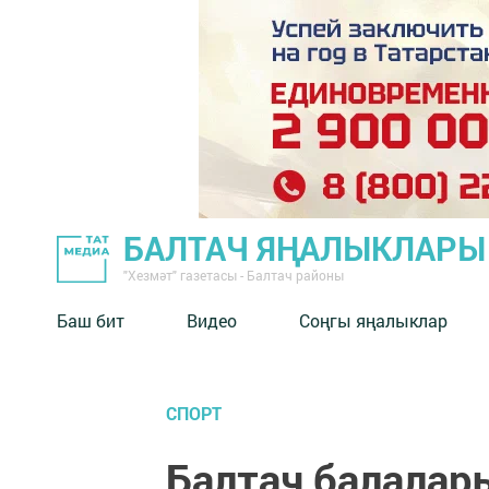
БАЛТАЧ ЯҢАЛЫКЛАРЫ
"Хезмәт" газетасы - Балтач районы
Баш бит
Видео
Соңгы яңалыклар
СПОРТ
Балтач балалар