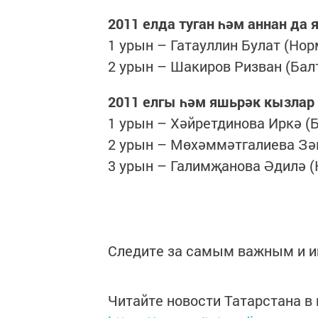
2011 елда туган һәм аннан да
1 урын – Гатауллин Булат (Нор
2 урын – Шакиров Ризван (Бал
2011 елгы һәм яшьрәк кызлар
1 урын – Хәйретдинова Иркә (
2 урын – Мөхәммәтгалиева Зәм
3 урын – Галимҗанова Әдилә (
Следите за самым важным и 
Читайте новости Татарстана 