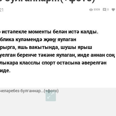
21
3309
0
истәлекле моменты белән истә калды.
блика куләмендә җиңү яулаган
ырырга, яшь вакытында, шушы ярыш
елган беренче тәкәне яулаган, инде аннан соң
алыкара класслы спорт остасына әверелгән
 иде.