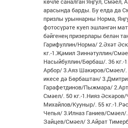
көчле саналган Яңгул, Смәел, 
арасында барды. Бу елда да 
призлы урыннарны Норма, Яңг
фотосүрәте куеп эшләнгән мат
бәйгенең призерлары белән та
Гарифуллин/Норма/ 2.Әхәт Әск
кг.-1.Җәмил Зиннәтуллин/Смәе
Насыйбуллин/Бөрбаш/. 36 кг.-1
Арбор/ 3.Аяз Шакиров/Смәел/. 
икесе дә Бөрбаштан/ 3.Дмитри
Гарафетдинов/Пыжмара/ 2.Арт
Смәел/. 50 кг.-1.Нияз Әскәров
Михайлов/Кууныр/. 55 кг.-1.Р
Чепья/ 3.Илназ Ганиев/Смәел/.
Зайцев/Смәел/ 3.Айрат Тимерб