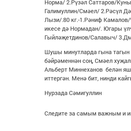
Норма/ 2.Рүзәл Саттаров/Куныр
Галимуллин/Смәел/ 2.Рәсүл Д
Лызи/.80 кг.-1.Рәниф Камалов
икесе дә Нормадан/. Югары үл
Гыйләҗетдинов/Салавыч/ 3.Дм
Шушы минутларда гына тагын 
бәйрәменнән соң, Смәел хуҗа
Альберт Миннеханов белән яш
иттергән. Менә бит, нинди кай
Нурзада Сәмигуллин
Следите за самым важным и 