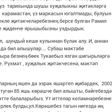
з уз тарихында шушы хуҗалыкны җитәкләргә
ә карамастан, үз маркасын югалтмады, булуын
лекле җитәкчеләребезнең берсе булган Рамил
де җиденче ярышыбызны уздырдык.
л, шундый кеше кулыннан бүләк алу. И, аннан
дә бил алышулар.... Субаш мәктәбе
дыра безнең-бөек Тукаебыз язган шигырьләргә
е. Рүхмәт , хуҗалык җитәкчесенә, мәктәп
арның яшен дә эзрәк яшәртеп җибәрдек, 200
 туган 85 яшь көрәшче бил алышты, бәйгебездә
әтте балаларыбыз. Ут иттеләр келәмнәребезне
ерлек булды,ул.Көрәшебез тагын нигездә иң