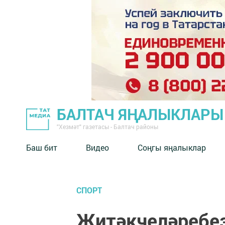
БАЛТАЧ ЯҢАЛЫКЛАРЫ
"Хезмәт" газетасы - Балтач районы
Баш бит
Видео
Соңгы яңалыклар
СПОРТ
Җитәкчеләребез 