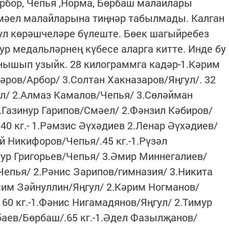
Арбор, Чепья ,Норма, Бөрбаш малайлары
Смәел малайларына тиңнәр табылмады. Калган
ул көрәшчеләре бүлеште. Бөек шагыйребез
ур медальләрнең күбесе аларга китте. Инде бу
нышып узыйк. 28 килограммга кадәр-1.Кәрим
әров/Арбор/ 3.Солтан Хакназаров/Яңгул/. 32
л/ 2.Алмаз Камалов/Чепья/ 3.Сөләйман
.Газинур Гарипов/Смәел/ 2.Фәнзил Кәбиров/
40 кг.- 1.Рәмзис Әүхәдиев 2.Ленар Әүхәдиев/
й Никифоров/Чепья/.45 кг.-1.Рүзәл
ур Григорьев/Чепья/ 3.Әмир Миннегалиев/
/Чепья/ 2.Рәнис Зарипов/гимназия/ 3.Никита
әсим Зәйнуллин/Яңгул/ 2.Кәрим Ногманов/
 60 кг.-1.Фәнис Нигамадянов/Яңгул/ 2.Тимур
аев/Бөрбаш/.65 кг.-1.Әдел Фазылҗанов/