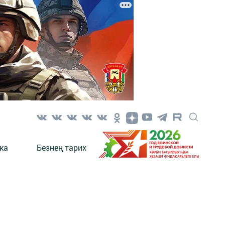
ка
Безнең тарих