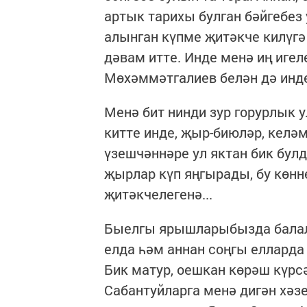
артык тарихы булган бәйгебе
алынган күпме җитәкче килүг
дәвам итте. Инде менә иң иге
Мөхәммәтгалиев белән дә ин
Менә бит нинди зур горурлык у
китте инде, җыр-биюләр, келәм
үзешчәннәре ул яктан бик бул
җырлар күп яңгырады, бу көнн
җитәкчелегенә...
Быелгы ярышларыбызда балал
елда һәм аннан соңгы елларда
Бик матур, оешкан көрәш күрс
Сабантуйларга менә дигән хәз