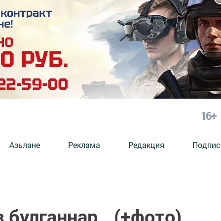
16+
Азьлане
Реклама
Редакция
Подпис
булганнар...(+фото)