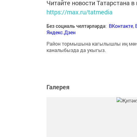
Читайте новости Татарстана 
https://max.ru/tatmedia
Без социаль челтәрләрдә
:
ВКонтакте
,
Яндекс.Дзен
Район тормышына кагылышлы иң мө
каналыбызда да укыгыз.
Галерея