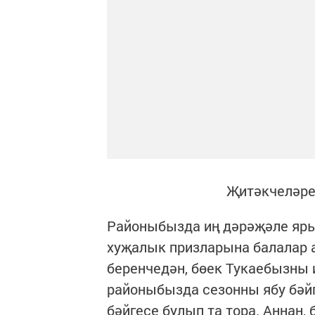
Җитәкчеләребез бул
Районыбызда иң дәрәҗәле яры
хуҗалык призларына балалар
беренчедән, бөек Тукаебызны 
районыбызда сезонны ябу бәйг
бәйгесе булып та тора. Аннан,