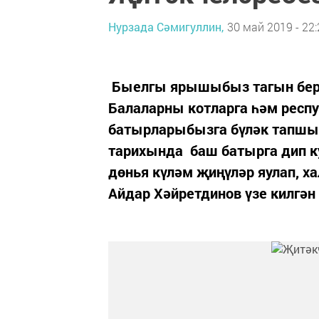
Нурзада Сәмигуллин,
30 май 2019 - 22:
Быелгы ярышыбыз тагын бер 
Балаларны котларга һәм респу
батырларыбызга бүләк тапш
тарихында баш батырга дип ку
дөнья күләм җиңүләр яулап, х
Айдар Хәйретдинов үзе килгән