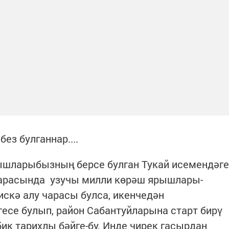
ганнар....
шларыбызның берсе булган Тукай исемендәге
 арасында узучы милли көрәш ярышлары-
искә алу чарасы булса, икенчедән
есе булып, район Сабантуйларына старт бирү
 бик тарихлы бәйге-бу. Инде чирек гасырдан