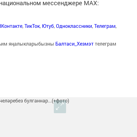
в национальном мессенджере MАХ:
ВКонтакте
,
ТикТок
,
Ютуб
,
Одноклассники
,
Телеграм
,
һим яңалыкларыбызны
Балтаси_Хезмэт
телеграм