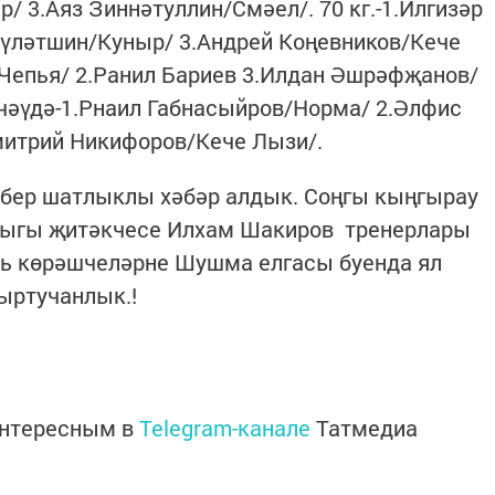
/ 3.Аяз Зиннәтуллин/Смәел/. 70 кг.-1.Илгизәр
әүләтшин/Куныр/ 3.Андрей Коңевников/Кече
/Чепья/ 2.Ранил Бариев 3.Илдан Әшрәфҗанов/
чәүдә-1.Рнаил Габнасыйров/Норма/ 2.Әлфис
итрий Никифоров/Кече Лызи/.
бер шатлыклы хәбәр алдык. Соңгы кыңгырау
лыгы җитәкчесе Илхам Шакиров тренерлары
ь көрәшчеләрне Шушма елгасы буенда ял
гыртучанлык.!
интересным в
Telegram-канале
Татмедиа