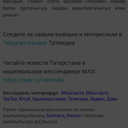
яңгырый. Рәхмәт сезгә, Василий Петрович, безнең
белән булганыгыз, бездән аерылмаганыгыз өчен
рәхмәт.
Следите за самым важным и интересным в
Telegram-канале
Татмедиа
Читайте новости Татарстана в
национальном мессенджере MАХ:
https://max.ru/tatmedia
Без социаль челтәрләрдә
:
ВКонтакте
,
ВКонтакте
,
ТикТок
,
Ютуб
,
Одноклассники
,
Телеграм
,
Яндекс.Дзен
Район тормышына кагылышлы иң мөһим
яңалыкларыбызны
Балтаси_Хезмэт
телеграм
каналыбызда да укыгыз.