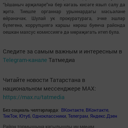
“Ышаныч әрҗәләре”нә бер кәгазь кисәге язып салу да
җитә. Тиешле органнар урыннардагы мәсьәләне
өйрәнәчәк. Шулай ук прокуратурага, эчке эшләр
бүлегенә, коррупциягә каршы көрәш буенча районда
оешкан махсус комиссиягә дә мөрәҗәгать итеп була.
Следите за самым важным и интересным в
Telegram-канале
Татмедиа
Читайте новости Татарстана в
национальном мессенджере MАХ:
https://max.ru/tatmedia
Без социаль челтәрләрдә
:
ВКонтакте
,
ВКонтакте
,
ТикТок
,
Ютуб
,
Одноклассники
,
Телеграм
,
Яндекс.Дзен
Район тормышына кагылышлы иң мөһим