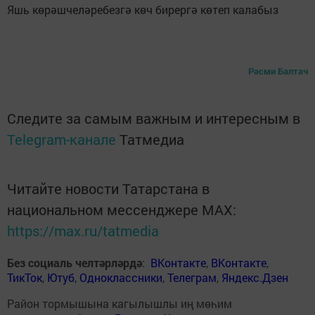
Яшь көрәшчеләребезгә көч бирергә көтеп калабыз
Рәсми Балтач
Следите за самым важным и интересным в
Telegram-канале
Татмедиа
Читайте новости Татарстана в
национальном мессенджере MАХ:
https://max.ru/tatmedia
Без социаль челтәрләрдә
:
ВКонтакте
,
ВКонтакте
,
ТикТок
,
Ютуб
,
Одноклассники
,
Телеграм
,
Яндекс.Дзен
Район тормышына кагылышлы иң мөһим