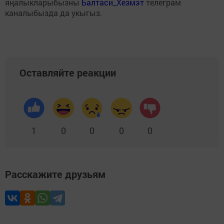
яңалыкларыбызны
Балтаси_Хезмэт
телеграм
каналыбызда да укыгыз.
Оставляйте реакции
1
0
0
0
0
Расскажите друзьям