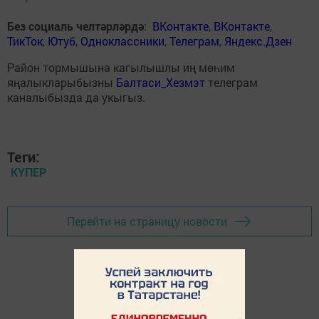
Без социаль челтәрләрдә
:
ВКонтакте
,
ВКонтакте
,
ТикТок
,
Ютуб
,
Одноклассники
,
Телеграм
,
Яндекс.Дзен
Район тормышына кагылышлы иң мөһим
яңалыкларыбызны
Балтаси_Хезмэт
телеграм
каналыбызда да укыгыз.
Теги:
КҮПЕР
Перейти на страницу новости