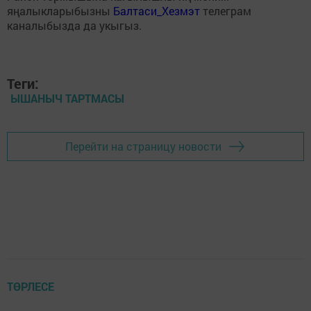
яңалыкларыбызны
Балтаси_Хезмэт
телеграм
каналыбызда да укыгыз.
Теги:
ЫШАНЫЧ ТАРТМАСЫ
Перейти на страницу новости
ТӨРЛЕСЕ