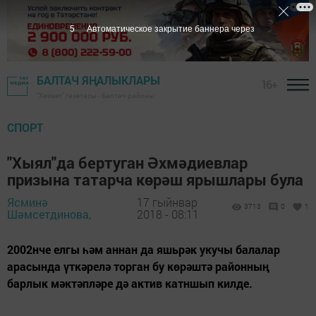
4
Автоматическое закрытие баннера через
БАЛТАЧ ЯҢАЛЫКЛАРЫ
16+
"Хезмәт" газетасы - Балтач районы
СПОРТ
"Хыял"да бертуган Әхмәдиевлар
призына татарча көрәш ярышлары була
Ясминә
17 гыйнвар
3713
0
1
Шәмсетдинова,
2018 - 08:11
2002нче елгы һәм аннан да яшьрәк укучы балалар
арасында үткәрелә торган бу көрәштә районның
барлык мәктәпләре дә актив катншып килде.