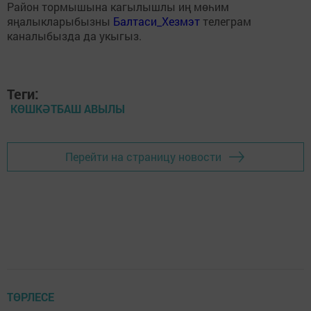
Район тормышына кагылышлы иң мөһим
яңалыкларыбызны
Балтаси_Хезмэт
телеграм
каналыбызда да укыгыз.
Теги:
КӨШКӘТБАШ АВЫЛЫ
Перейти на страницу новости
ТӨРЛЕСЕ