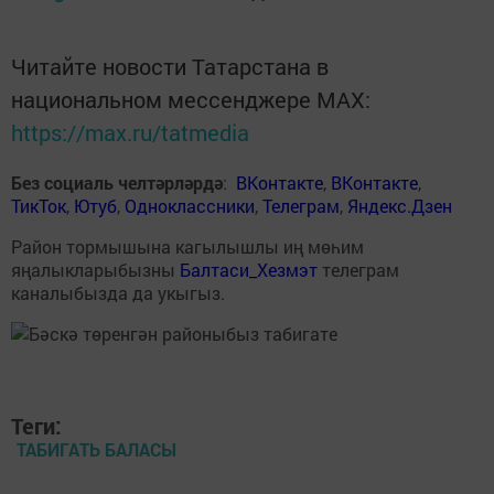
Читайте новости Татарстана в
национальном мессенджере MАХ:
https://max.ru/tatmedia
Без социаль челтәрләрдә
:
ВКонтакте
,
ВКонтакте
,
ТикТок
,
Ютуб
,
Одноклассники
,
Телеграм
,
Яндекс.Дзен
Район тормышына кагылышлы иң мөһим
яңалыкларыбызны
Балтаси_Хезмэт
телеграм
каналыбызда да укыгыз.
Теги:
ТАБИГАТЬ БАЛАСЫ