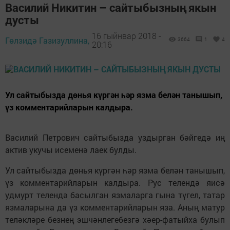
Василий Никитин – сайтыбызның якын
дусты
16 гыйнвар 2018 -
Гөлзидә Газизуллина,
3664
1
4
20:16
Ул сайтыбызда дөнья күргән һәр язма белән танышып,
үз комментарийларын калдыра.
Василий Петрович сайтыбызда уздырган бәйгедә иң
актив укучы исеменә лаек булды.
Ул сайтыбызда дөнья күргән һәр язма белән танышып,
үз комментарийларын калдыра. Рус телендә яисә
удмурт телендә басылган язмаларга гына түгел, татар
язмаларына да үз комментарийларын яза. Аның матур
теләкләре безнең эшчәнлегебезгә хәер-фатыйха булып