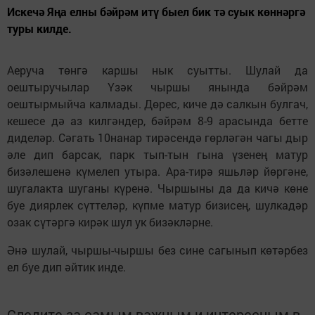
Искечә Яңа елны бәйрәм итү быел бик тә суык көннәргә
туры килде.
Аеруча төнгә каршы нык суытты. Шулай да
оештыручылар Үзәк чыршы янында бәйрәм
оештырмыйча калмады. Дөрес, киче дә салкын булгач,
кешесе дә аз килгәндер, бәйрәм 8-9 арасында бетте
диделәр. Сәгать 10нанар тирәсендә гөрләгән чагы дыр
әле дип барсак, парк тып-тын гына үзенең матур
бизәлешенә күмелеп утыра. Ара-тирә яшьләр йөргәне,
шугалакта шуганы күренә. Чыршыны да да кичә көне
буе диярлек сүттеләр, күпме матур бизисең, шулкадәр
озак сүтәргә кирәк шул ук бизәкләрне.
Әнә шулай, чыршы-чыршы без сине сагынып көтәрбез
ел буе дип әйтик инде.
Следите за самым важным и интересным в