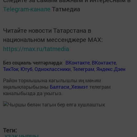
Telegram-канале
Татмедиа
Читайте новости Татарстана в
национальном мессенджере MАХ:
https://max.ru/tatmedia
Без социаль челтәрләрдә
:
ВКонтакте
,
ВКонтакте
,
ТикТок
,
Ютуб
,
Одноклассники
,
Телеграм
,
Яндекс.Дзен
Район тормышына кагылышлы иң мөһим
яңалыкларыбызны
Балтаси_Хезмэт
телеграм
каналыбызда да укыгыз.
Теги:
ҮЗӘК ЧЫРШЫ