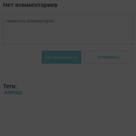
Нет комментариев
Отправить
Авторизоваться
Теги:
КӨРӘШ