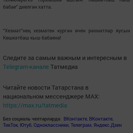
бабае” диелгән хатта.
“Хезмәт”нең хезмәтен күргән өчен рәхмәтләр яусын
Көшкәтбаш кыш бабаена!
Следите за самым важным и интересным в
Telegram-канале
Татмедиа
Читайте новости Татарстана в
национальном мессенджере MАХ:
https://max.ru/tatmedia
Без социаль челтәрләрдә
:
ВКонтакте
,
ВКонтакте
,
ТикТок
,
Ютуб
,
Одноклассники
,
Телеграм
,
Яндекс.Дзен