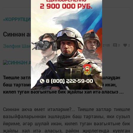
«КОРРУПЦИЯГӘ КАРШЫ ИЛ БЕЛӘН»
Синнән акча өмет итәләрме?..
16 гыйнвар 2018 -
Зөлфия Шакирова,
2105
0
2
21:11
Тиешле затлар тиешле вазыйфаларыннан эшләүдән
баш тартамы, яки сузып йөриме, әгәр шулай икән,
килеп туган вәзгыятьне бик җайлы хәл итә аласыз ...
Синнән акча өмет итәләрме?... Тиешле затлар тиешле
вазыйфаларыннан эшләүдән баш тартамы, яки сузып
йөриме, әгәр шулай икән, килеп туган вәзгыятьне бик
җайлы хәл итә аласыз, район җирлегендә куелган