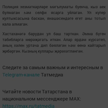
Полиция хезмәткәрләре мәгълүматы буенча, кыз аек
булмаган һәм селфи ясарга уйлаган. Ул күпер
култыксасына баскан, янәшәсендәге егет аны тотып
кала алмаган.
Хастаханәгә барудан ул баш тарткан. Әмма бүген
табибларга мөрәҗәгать иткән. Алар ярдәм күрсәтеп,
аның хәлен уртача дип бәяләгән һәм өенә кайтарып
җибәргән. Кызның куллары җәрәхәтләнгән.
Следите за самым важным и интересным в
Telegram-канале
Татмедиа
Читайте новости Татарстана в
национальном мессенджере MАХ:
https://max.ru/tatmedia