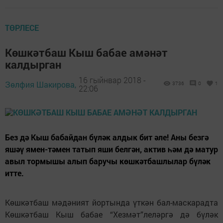
ТӨРЛЕСЕ
Көшкәтбаш Кыш бабае амәнәт
калдырган
16 гыйнвар 2018 -
Зөлфия Шакирова,
3736
0
1
22:06
Без дә Кыш бабайдан бүләк алдык бит әле! Аны безгә
яшәү ямен-тәмен татып яши белгән, актив һәм дә матур
авыл тормышы алып баручы көшкәтбашлылар бүләк
итте.
Көшкәтбаш мәдәният йортында үткән бал-маскарадта
Көшкәтбаш Кыш бабае “Хезмәт”леләргә дә бүләк