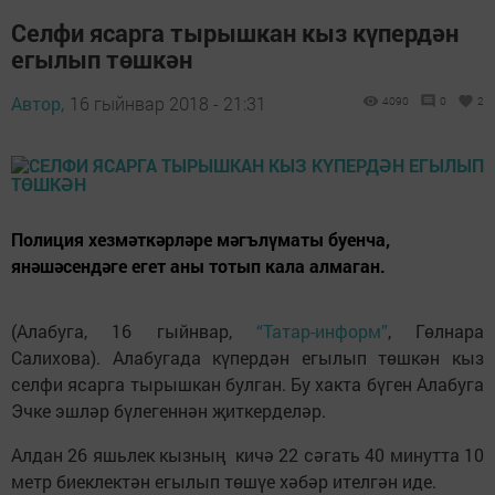
Селфи ясарга тырышкан кыз күпердән
егылып төшкән
Автор,
16 гыйнвар 2018 - 21:31
4090
0
2
Полиция хезмәткәрләре мәгълүматы буенча,
янәшәсендәге егет аны тотып кала алмаган.
(Алабуга, 16 гыйнвар,
“Татар-информ”
, Гөлнара
Салихова). Алабугада күпердән егылып төшкән кыз
селфи ясарга тырышкан булган. Бу хакта бүген Алабуга
Эчке эшләр бүлегеннән җиткерделәр.
Алдан 26 яшьлек кызның кичә 22 сәгать 40 минутта 10
метр биеклектән егылып төшүе хәбәр ителгән иде.