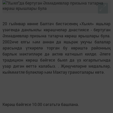
20 гыйнвар көнне Балтач бистәсенең «Хыял» яшьләр
үзәгендә данлыклы көрәшчеләр днастиясе - бертуган
Әхмәдиевлар призына татарча көрәш ярышлары була.
2002нче елгы һәм аннан да яшьрәк укучы балалар
арасында үткәрелә торган бу көрәштә районның
барлык мәктәпләре дә актив катншып килде. Әлеге
традицион көрәш бәйгесе быел да үз югарлыгында
узар дигән өеттә калабыз. . Җиңүчеләрне медальләр,
кыйммәтле бүләкләр һәм Мактау грамоталары көтә.
Көрәш бәйгесе 10.00 сәгатьтә башлана.