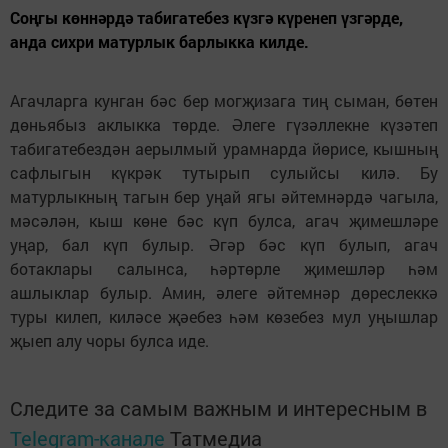
Соңгы көннәрдә табигатебез күзгә күренеп үзгәрде,
анда сихри матурлык барлыкка килде.
Агачларга кунган бәс бер могҗизага тиң сыман, бөтен
дөньябыз аклыкка төрде. Әлеге гүзәллекне күзәтеп
табигатебездән аерылмый урамнарда йөрисе, кышның
сафлыгын күкрәк тутырып сулыйсы килә. Бу
матурлыкның тагын бер уңай ягы әйтемнәрдә чагыла,
мәсәлән, кыш көне бәс күп булса, агач җимешләре
уңар, бал күп булыр. Әгәр бәс күп булып, агач
ботаклары салынса, һәртөрле җимешләр һәм
ашлыклар булыр. Амин, әлеге әйтемнәр дөреслеккә
туры килеп, киләсе җәебез һәм көзебез мул уңышлар
җыеп алу чоры булса иде.
Следите за самым важным и интересным в
Telegram-канале
Татмедиа