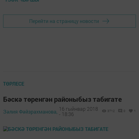
Перейти на страницу новости
ТӨРЛЕСЕ
Бәскә төренгән районыбыз табигате
16 гыйнвар 2018
Зәлия Фәйзрахманова,
3712
0
1
- 18:36