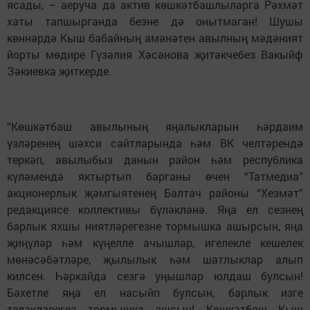
ясады, – аеруча да актив көшкәтбашлыларга Рәхмәт
хаты тапшырганда безне дә онытмаган! Шушы
көннәрдә Кыш бабайның амәнәтен авылның мәдәният
йорты мөдире Гүзәлия Хәсәнова җитәкчебез Вакыйф
Зәкиевка җиткерде.
“Көшкәтбаш авылының яңалыкларын һәрдаим
үзләренең шәхси сайтларында һәм ВК челтәрендә
теркәп, авылыбыз данын район һәм республика
күләмендә яктыртып барганы өчен “Татмедиа”
акционерлык җәмгыятенең Балтач районы “Хезмәт”
редакциясе коллективы бүләкләнә. Яңа ел сезнең
барлык яхшы ниятләрегезне тормышка ашырсын, яңа
җиңүләр һәм күңелле ачышлар, игелекле кешелек
мөнәсәбәтләре, җылылык һәм шатлыклар алып
килсен. Һәркайда сезгә уңышлар юлдаш булсын!
Бәхетле яңа ел насыйп булсын, барлык изге
теләкләрегез тормышка ашсын! Көшкәтбаш Кыш