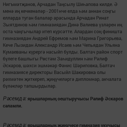
Нигъмәтҗанов, Арчадан Таңсылу Шиһапова килде. Ә
менә иң кечкенәләр - 2001нче елда һәм аннан соңгы
елларда туган балалар арасында Арчадан Ринат
Зыятдинов һәм гимназиядән Динә Вәлиева үзләрен иң
оста чаңгычылар итеп күрсәтте. Алардан соң финишта
гимназиядән Андрей Ефремов һәм Марина Григорьева,
Кече Лызидан Александр Исаев һәм Чепьядан Ульяна
Кумаеваны күрергә насыйп булды. Балтач район спорт
бүлеге башлыгы Рөстәм Заһидуллин һәм Рәлиф
Әскаров, шәхси эшмәкәр Фәнис Шәриповка, Балтач
гимназиясе директоры Васыйл Шакировка олы
рәхмәтен җиткереп, җиңүчеләргә дипломнар, акчалата
бүләкләр тапшырдылар.
Рәсемдә:
ярышларның оештыручысы Рәлиф Әскаров
сәламли.
Рәсемдә:
ярышларның җиңүчесе гимназия укучысы