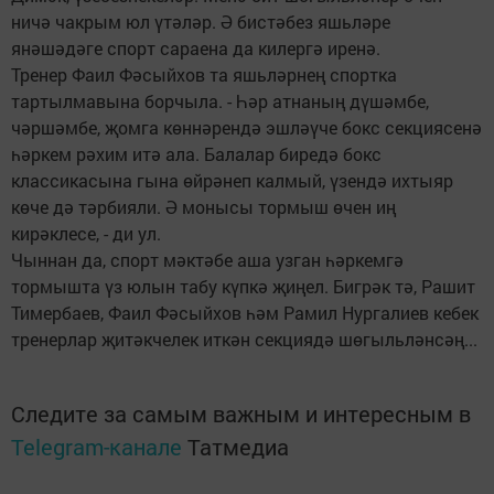
ничә чакрым юл үтәләр. Ә бистәбез яшьләре
янәшәдәге спорт сараена да килергә иренә.
Тренер Фаил Фәсыйхов та яшьләрнең спортка
тартылмавына борчыла. - Һәр атнаның дүшәмбе,
чәршәмбе, җомга көннәрендә эшләүче бокс секциясенә
һәркем рәхим итә ала. Балалар биредә бокс
классикасына гына өйрәнеп калмый, үзендә ихтыяр
көче дә тәрбияли. Ә монысы тормыш өчен иң
кирәклесе, - ди ул.
Чыннан да, спорт мәктәбе аша узган һәркемгә
тормышта үз юлын табу күпкә җиңел. Бигрәк тә, Рашит
Тимербаев, Фаил Фәсыйхов һәм Рамил Нургалиев кебек
тренерлар җитәкчелек иткән секциядә шөгыльләнсәң...
Следите за самым важным и интересным в
Telegram-канале
Татмедиа