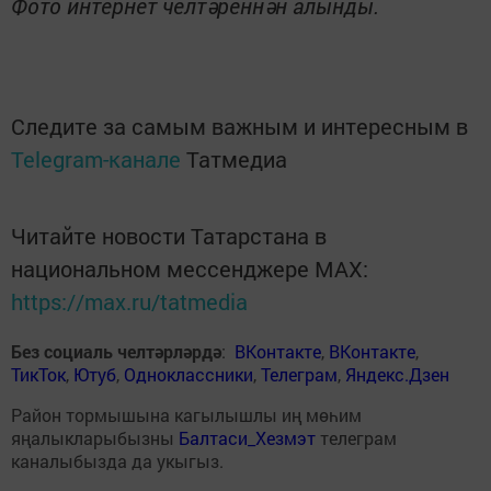
Фото интернет челтәреннән алынды.
Следите за самым важным и интересным в
Telegram-канале
Татмедиа
Читайте новости Татарстана в
национальном мессенджере MАХ:
https://max.ru/tatmedia
Без социаль челтәрләрдә
:
ВКонтакте
,
ВКонтакте
,
ТикТок
,
Ютуб
,
Одноклассники
,
Телеграм
,
Яндекс.Дзен
Район тормышына кагылышлы иң мөһим
яңалыкларыбызны
Балтаси_Хезмэт
телеграм
каналыбызда да укыгыз.