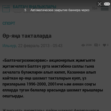
БАЛТАЧ ЯҢАЛЫКЛАРЫ
16+
4
Автоматическое закрытие баннера через
"Хезмәт" газетасы - Балтач районы
СПОРТ
Өр-яңа такталарда
Ильнур,
22 февраль 2013 - 05:43
2539
0
0
«Балтачагрохимсервис» акционерлык җәмгыяте
җитәкчелеге Балтач урта мәктәбенә саллы гына
акчалата бүләкләрен алып килеп, Казаннан алып
кайткан өр-яңа шахмат такталарын куеп, үз
призларына 1996-2000, 2001нче һәм аннан соңгы
елларда туган балалар арасында шахмат ярышлары
оештырды.
Җәмгыять директоры, район шахмат федерациясе