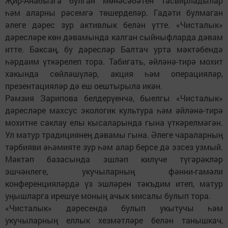
Җир-Анабызга булган мөнәсәбәтен тасвирладылар
һәм аларны рәсемгә төшерделәр. Гадәти булмаган
әлеге дәрес зур активлык белән үтте. «Чисталык»
дәресләре көн дәвамында калган сыйныфларда дәвам
итте. Баксаң, бу дәресләр Балтач урта мәктәбендә
һәрдаим үткәрелеп тора. Табигать, әйләнә-тирә мохит
хакында сөйләшүләр, акция һәм операцияләр,
презентацияләр дә еш оештырыла икән.
Рәмзия Зарипова белдерүенчә, быелгы «Чисталык»
дәресләре махсус экологик культура һәм әйләнә-тирә
мохитне саклау елы кысаларында гына үткәрелмәгән.
Ул матур традициянең дәвамы гына. Әлеге чараларның
тәрбияви әһәмияте зур һәм алар берсе дә эзсез узмый.
Мәктәп базасында эшләп килүче түгәрәкләр
эшчәнлеге, укучыларның фәнни-гамәли
конференцияләрдә үз эшләрен тәкъдим итеп, матур
уңышларга ирешүе моның ачык мисалы булып тора.
«Чисталык» дәресендә булып укытучы һәм
укучыларның еллык хезмәтләре белән танышкач,