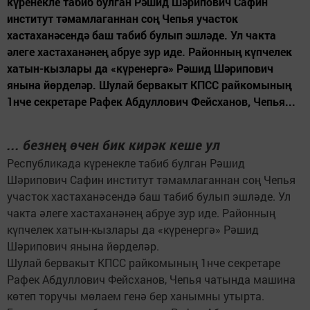
күренекле табиб булган Рәшид Шәрипович Сафин
институт тәмамлаганнан соң Чепья участок
хастаханәсендә баш табиб булып эшләде. Ул чакта
әлеге хастаханәнең абруе зур иде. Районның күпчелек
хатын-кызлары да «күренергә» Рәшид Шәрипович
янына йөрделәр. Шулай бервакыт КПСС райкомының
1нче секретаре Рафек Абдуллович Фейсханов, Чепья...
... безнең өчен бик кирәк кеше ул
Республикада күренекле табиб булган Рәшид
Шәрипович Сафин институт тәмамлаганнан соң Чепья
участок хастаханәсендә баш табиб булып эшләде. Ул
чакта әлеге хастаханәнең абруе зур иде. Районның
күпчелек хатын-кызлары да «күренергә» Рәшид
Шәрипович янына йөрделәр.
Шулай бервакыт КПСС райкомының 1нче секретаре
Рафек Абдуллович Фейсханов, Чепья чатында машина
көтеп торучы мөлаем генә бер ханымны утырта.