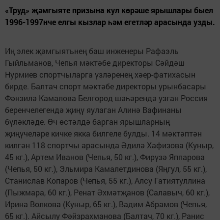
«Труд» җәмгыяте призына кул көрәше ярышлары быел
1996-1997нче елгы кызлар һәм егетләр арасында узды.
Иң элек җәмгыятьнең баш инженеры Рафаэль
Гыйльманов, Чепья мәктәбе директоры Сәйдәш
Нурмиев спортчыларга үзләренең хәер-фатихасын
бирде. Балтач спорт мәктәбе директоры урынбасары
Фәнзилә Камалова Белгород шәһәрендә узган Россия
беренчелегендә җиңү яулаган Алинә Вафинаны
бүләкләде. Өч өстәлдә барган ярышларның
җиңүчеләре кичке якка билгеле булды. 14 мәктәптән
килгән 118 спортчы арасында Әдилә Хафизова (Куныр,
45 кг.), Артем Иванов (Чепья, 50 кг.), Фирүзә Яппарова
(Чепья, 50 кг.), Эльмира Камалетдинова (Яңгул, 55 кг.),
Станислав Копаров (Чепья, 55 кг.), Алсу Гатиятуллина
(Пыжмара, 60 кг.), Ренат Әхмәтҗанов (Салавыч, 60 кг.),
Ирина Волкова (Куныр, 65 кг.), Вадим Абрамов (Чепья,
65 кг.). Айсылу Фәйзрахманова (Балтач, 70 кг.), Ранис