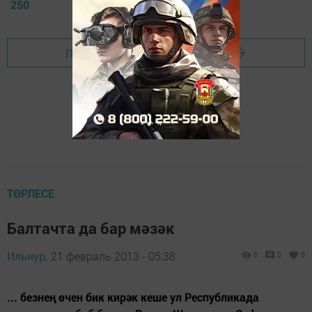
250
Перейти на страницу новости
ТӨРЛЕСЕ
Балтачта да бар мәзәк
Ильнур,
21 февраль 2013 - 05:38
0
0
0
... безнең өчен бик кирәк кеше ул Республикада