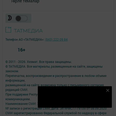
Төрле темалар
Телефон АО «ТАТМЕДИА»:
(843) 222 09 84
16+
© 2011 - 2026. Хезмәт. Все права защищены.
© ТАТМЕДИА. Все материалы, размещенные на сайте, защищены
законом.
Перепечатка, воспроизведение и распространение в любом объеме
информации,
размещенной на сайте, возможна только с письменного согласия
редакций СМИ.
Безнең Яндекс Дзен каналына языл
При поддержке Республиканского агентства по печати и массовым
коммуникациям.
Подписаться
Наименование СМИ: Хезмәт
№ записи о регистрации СМИ, дата: Эл №ФС77-79109 от 08.09.2020
СМИ зарегистрированно Федеральной службой по надзору в сфере