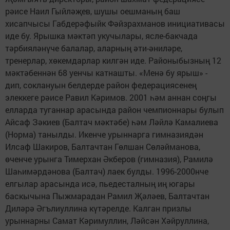
рәисе Наил Гыйләҗев, шушы оешманың баш
хисапчысы Габдерәфыйк Фәйзрахманов инициативасы
иде бу. Ярышка мәктәп укучылары, ясле-бакчада
тәрбияләнүче балалар, аларның әти-әниләре,
тренерлар, хөкемдарлар килгән иде. Районыбызның 12
мәктәбеннән 68 уенчы катнашты. «Менә бу ярыш» -
дип, соклануын белдерде район федерациясенең
элеккеге рәисе Равил Кәримов. 2001 һәм аннан соңгы
елларда туганнар арасында район чемпионнары булып
Айсаф Зәкиев (Балтач мәктәбе) һәм Ләйлә Камалиева
(Норма) танылды. Икенче урыннарга гимназиядән
Илсаф Шакиров, Балтачтан Гөлшан Сөләйманова,
өченче урынга Тимерхан Әкберов (гимназия), Рамилә
Шаһимәрдәнова (Балтач) лаек булды. 1996-2000нче
елгылар арасында исә, пьедесталның иң югары
баскычына Пыжмарадан Рамил Җәләев, Балтачтан
Диләрә Әгълиуллина күтәрелде. Калган призлы
урыннарны Самат Кәримуллин, Ләйсән Хәйруллина,