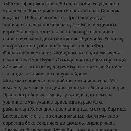
«Мехчы» фабрикасының 80 еллык юбилее уңаеннан
үткәрелгән бокс ярышында 6 яшьтән алып 18 яшькә
кадәрге 115 бала катнашты. Ярышлар үтә дә
җанлылык, оешканлык белән үтте. Бокс секциясенә
йөреп чыныгу алган яшь спортчыларга көчләрен
сынар өчен менә дигән мөмкинлек булды бу. Ун үлчәү
авырлыгында үткән ярышларны тренер Фаил
Фәсыйхов хөкем итте. «Җиңүдәге ихтыяр көче өчен»
номинациясендә Булат Әхмәдуллинга тиңнәр булмады.
«Иң яхшы техника» күрсәтүче булып Рамазан Хаҗиев
танылды. «Иң яшь катнашучы» Адель
Мөхәммәтгалиевка исә нибары алты яшь кенә. Үзе
кечкенә, эче төш кенә дияргә кала яшь боксчыга карап.
Ярышлар район күләмендә үткәрелсә дә, призлы
урыннарга чыгучылар арасында күрше Арча
районының Хәсәншәех авылыннан да егетләр бар иде.
Баксаң, әлеге егетләр ел дәвамында «Балтач» спорт
сараенда бокс секциясендә шөгыльләнәләр икән.
Димәк, үзебезнекеләр. Менә бит шөгыльләнер өчен