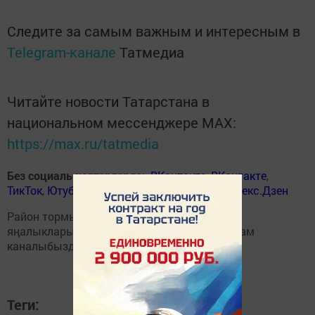
Следите за самым важным и интересным в
Telegram-канале
Татмедиа
Читайте новости Татарстана в
национальном мессенджере MАХ:
https://max.ru/tatmedia
Без социаль челтәрләрдә
:
ВКонтакте
,
ВКонтакте
,
ТикТок
,
Ютуб
,
Одноклассники
,
Телеграм
,
Яндекс.Дзен
Район тормышына кагылышлы иң мөһим
яңалыкларыбызны
Балтаси_Хезмэт
телеграм
каналыбызда да укыгыз.
Теги: