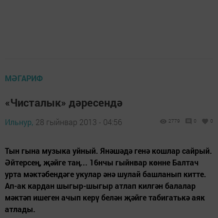
МӘГАРИФ
«Чисталык» дәресендә
Ильнур,
28 гыйнвар 2013 - 04:56
2779
0
0
Тын гына музыка уйный. Янәшәдә генә кошлар сайрый.
Әйтерсең, җәйге таң... 16нчы гыйнвар көнне Балтач
урта мәктәбендәге укулар әнә шулай башланып китте.
Ап-ак кардан шыгыр-шыгыр атлап килгән балалар
мәктәп ишеген ачып керү белән җәйге табигатькә аяк
атлады.