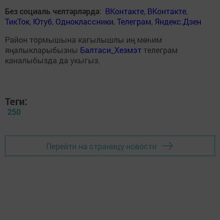
Без социаль челтәрләрдә
:
ВКонтакте
,
ВКонтакте
,
ТикТок
,
Ютуб
,
Одноклассники
,
Телеграм
,
Яндекс.Дзен
Район тормышына кагылышлы иң мөһим
яңалыкларыбызны
Балтаси_Хезмэт
телеграм
каналыбызда да укыгыз.
Теги:
250
Перейти на страницу новости