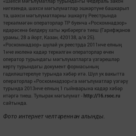
«Шәхси мәгълүматлар турында»гы Федераль закон
нигезендә, шәхси мәгълүматлар эшкәртүне башкарып
та, шәхси мәгълүматларны эшкәртү Реестрында
теркәлмәгән операторлар ТР буенча «Роскомнадзор»
идарәсенә белдерү хаты җибәрергә тиеш (Гарифҗанов
урамы, 28 а йорт, Казан, 420138, а/я 25).
«Роскомнадзор» шулай ук реестрда 2011нче елның
1нче июленә кадәр теркәлгән операторлар өчен
оператор турындагы мәгълүматларга үзгәрешләр
кертү турындагы документ формасының
гадиләштерелүе турында хәбәр итә. Шул ук вакытта
операторлар «Роскомнадзор»га мәгълүматлар үзгәрү
турында 2013нче елның 1 гыйнварына кадәр хәбәр
итәргә тиеш. Тулырак мәгълүмат -
http://16.rsoc.ru
сайтында.
Фото интернет челтәреннән алынды.