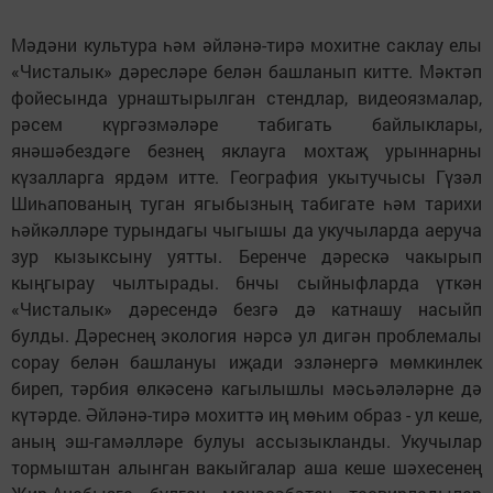
Мәдәни культура һәм әйләнә-тирә мохитне саклау елы
«Чисталык» дәресләре белән башланып китте. Мәктәп
фойесында урнаштырылган стендлар, видеоязмалар,
рәсем күргәзмәләре табигать байлыклары,
янәшәбездәге безнең яклауга мохтаҗ урыннарны
күзалларга ярдәм итте. География укытучысы Гүзәл
Шиһапованың туган ягыбызның табигате һәм тарихи
һәйкәлләре турындагы чыгышы да укучыларда аеруча
зур кызыксыну уятты. Беренче дәрескә чакырып
кыңгырау чылтырады. 6нчы сыйныфларда үткән
«Чисталык» дәресендә безгә дә катнашу насыйп
булды. Дәреснең экология нәрсә ул дигән проблемалы
сорау белән башлануы иҗади эзләнергә мөмкинлек
биреп, тәрбия өлкәсенә кагылышлы мәсьәләләрне дә
күтәрде. Әйләнә-тирә мохиттә иң мөһим образ - ул кеше,
аның эш-гамәлләре булуы ассызыкланды. Укучылар
тормыштан алынган вакыйгалар аша кеше шәхесенең