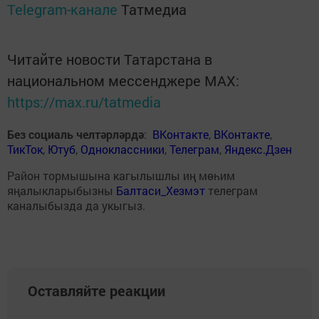
Telegram-канале
Татмедиа
Читайте новости Татарстана в
национальном мессенджере MАХ:
https://max.ru/tatmedia
Без социаль челтәрләрдә
:
ВКонтакте
,
ВКонтакте
,
ТикТок
,
Ютуб
,
Одноклассники
,
Телеграм
,
Яндекс.Дзен
Район тормышына кагылышлы иң мөһим
яңалыкларыбызны
Балтаси_Хезмэт
телеграм
каналыбызда да укыгыз.
Оставляйте реакции