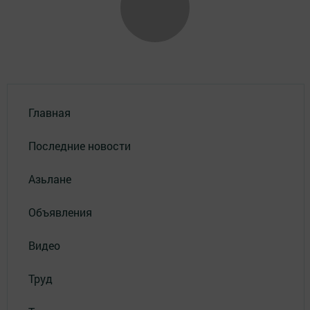
Главная
Последние новости
Азьлане
Объявления
Видео
Труд