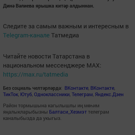
Динә Вәлиева ярышка китәр алдыннан.
Следите за самым важным и интересным в
Telegram-канале
Татмедиа
Читайте новости Татарстана в
национальном мессенджере MАХ:
https://max.ru/tatmedia
Без социаль челтәрләрдә
:
ВКонтакте
,
ВКонтакте
,
ТикТок
,
Ютуб
,
Одноклассники
,
Телеграм
,
Яндекс.Дзен
Район тормышына кагылышлы иң мөһим
яңалыкларыбызны
Балтаси_Хезмэт
телеграм
каналыбызда да укыгыз.