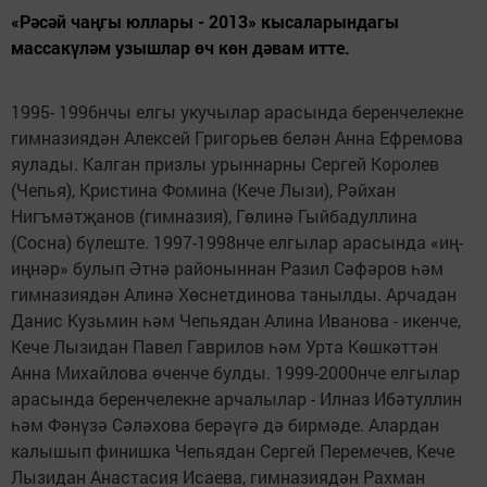
«Рәсәй чаңгы юллары - 2013» кысаларындагы
массакүләм узышлар өч көн дәвам итте.
1995- 1996нчы елгы укучылар арасында беренчелекне
гимназиядән Алексей Григорьев белән Анна Ефремова
яулады. Калган призлы урыннарны Сергей Королев
(Чепья), Кристина Фомина (Кече Лызи), Рәйхан
Нигъмәтҗанов (гимназия), Гөлинә Гыйбадуллина
(Сосна) бүлеште. 1997-1998нче елгылар арасында «иң-
иңнәр» булып Әтнә районыннан Разил Сәфәров һәм
гимназиядән Алинә Хөснетдинова танылды. Арчадан
Данис Кузьмин һәм Чепьядан Алина Иванова - икенче,
Кече Лызидан Павел Гаврилов һәм Урта Көшкәттән
Анна Михайлова өченче булды. 1999-2000нче елгылар
арасында беренчелекне арчалылар - Илназ Ибәтуллин
һәм Фәнүзә Сәләхова берәүгә дә бирмәде. Алардан
калышып финишка Чепьядан Сергей Перемечев, Кече
Лызидан Анастасия Исаева, гимназиядән Рахман