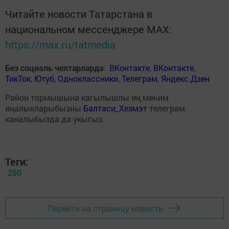
Читайте новости Татарстана в
национальном мессенджере MАХ:
https://max.ru/tatmedia
Без социаль челтәрләрдә
:
ВКонтакте
,
ВКонтакте
,
ТикТок
,
Ютуб
,
Одноклассники
,
Телеграм
,
Яндекс.Дзен
Район тормышына кагылышлы иң мөһим
яңалыкларыбызны
Балтаси_Хезмэт
телеграм
каналыбызда да укыгыз.
Теги:
250
Перейти на страницу новости