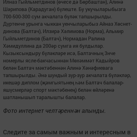
Илназ Гыйльметдинов (өчесе дә Бөрбаштан), Алинә
Шәрипова (Карадуган) бүлеште. Бу укучыларыбызга
700-500-300 сум акчалата бүләк тапшырылды.
Дүртенче урынга чыккан уенчыларыбыз Айназ Хөснет-
динова (Балтач), Илзирә Хәлимова (Норма), Альмир
Гыйльметдинов (Балтач), Нормадан Ралина
Хәмидуллина да 200әр сумга ия булдылар.
Кызыксындыру бүләкләре исә, Балтачның 3нче
номерлы ясле-бакчасыннан Мөхәммәт Кадыйров
белән Балтач мәктәбеннән Алинә Хәнәфиевага
тапшырылды. Әнә шундый зур-зур акчалата бүләкләр,
икешәр диплом (җәмгыятьнең һәм Балтач балалар-
яшүсмерләр спорт мәктәбенең) белән өйләренә
шатланышып таралышты балалар.
Фото интернет челтәреннән алынды.
Следите за самым важным и интересным в