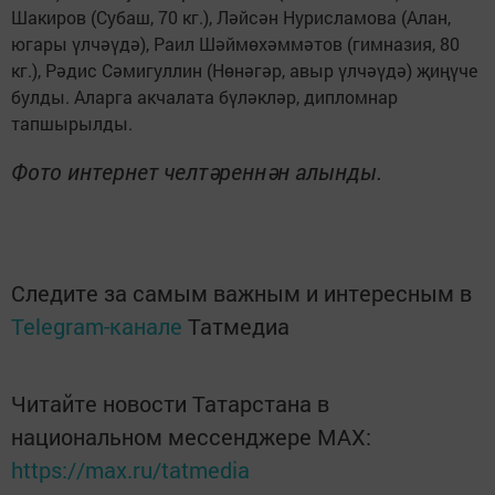
Шакиров (Субаш, 70 кг.), Ләйсән Нурисламова (Алан,
югары үлчәүдә), Раил Шәймөхәммәтов (гимназия, 80
кг.), Рәдис Сәмигуллин (Нөнәгәр, авыр үлчәүдә) җиңүче
булды. Аларга акчалата бүләкләр, дипломнар
тапшырылды.
Фото интернет челтәреннән алынды.
Следите за самым важным и интересным в
Telegram-канале
Татмедиа
Читайте новости Татарстана в
национальном мессенджере MАХ:
https://max.ru/tatmedia