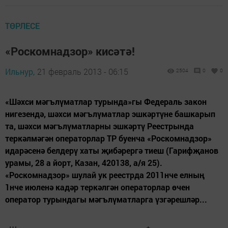
ТӨРЛЕСЕ
«Роскомнадзор» кисәтә!
Ильнур,
21 февраль 2013 - 06:15
2504
0
0
«Шәхси мәгълүматлар турында»гы Федераль закон
нигезендә, шәхси мәгълүматлар эшкәртүне башкарып
та, шәхси мәгълүматларны эшкәртү Реестрында
теркәлмәгән операторлар ТР буенча «Роскомнадзор»
идарәсенә белдерү хаты җибәрергә тиеш (Гарифҗанов
урамы, 28 а йорт, Казан, 420138, а/я 25).
«Роскомнадзор» шулай ук реестрда 2011нче елның
1нче июленә кадәр теркәлгән операторлар өчен
оператор турындагы мәгълүматларга үзгәрешләр...