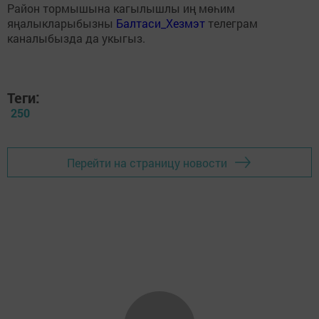
Район тормышына кагылышлы иң мөһим
яңалыкларыбызны
Балтаси_Хезмэт
телеграм
каналыбызда да укыгыз.
Теги:
250
Перейти на страницу новости