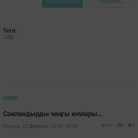
Отправить
Авторизоваться
Теги:
250
СПОРТ
Сокландырды чаңгы юллары...
Ильнур,
22 февраль 2013 - 05:40
2537
0
0