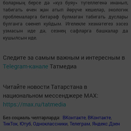
боларның берсе дә «күз буяу» түгеллегенә инанып,
табигать өчен җан атып йөрүче кешеләр, экологик
проблемаларга битараф булмаган табигать дуслары
булганга сөенеп куйдым. Игелекле хезмәтегез эзсез
узмасын иде дә, сезнең сафларга башкалар да
кушылсын иде.
Следите за самым важным и интересным в
Telegram-канале
Татмедиа
Читайте новости Татарстана в
национальном мессенджере MАХ:
https://max.ru/tatmedia
Без социаль челтәрләрдә
:
ВКонтакте
,
ВКонтакте
,
ТикТок
,
Ютуб
,
Одноклассники
,
Телеграм
,
Яндекс.Дзен