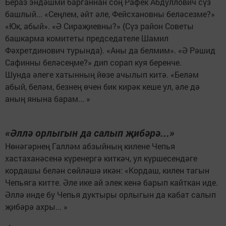
Бераз эндәшми барганнан соң Рафек Абдуллович сүз
башлый... «Сеңлем, әйт әле, Фейсхановны беләсезме?»
«Юк, абый». «Ә Сираҗиевны?» (Сүз район Советы
башкарма комитеты председателе Шамил
Фәхретдинович турында). «Аны да белмим». «Ә Рәшид
Сафинны беләсеңме?» дип сорап куя беренче.
Шунда әлеге хатынның йөзе ачылып китә. «Беләм
абый, беләм, безнең өчен бик кирәк кеше ул, әле дә
аның янына барам... »
«Әллә орлыгын да салып җибәрә...»
Нөнәгәрнең Галләм абзыйның килене Чепья
хастаханәсенә күренергә киткәч, ул күршесендәге
кордашы белән сөйләшә икән: «Кордаш, килен тагын
Чепьяга китте. Әле ике ай элек кенә барып кайткан иде.
Әллә инде бу Чепья дуктыры орлыгын да кабат салып
җибәрә ахры... »