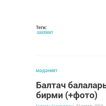
Теги:
ШАХМАТ
МӘДӘНИЯТ
Балтач балала
бирми (+фото)
Гөлзидә Газизуллина,
22 апрель 2019 -