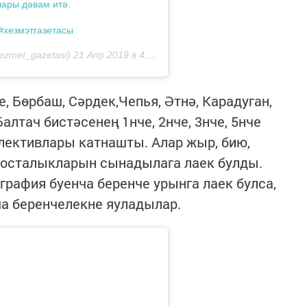
ары дәвам итә.
#хезмэтгазетасы
zmet_gazetasi)
21 Апр 2019 в 4:14 PDT
, Бөрбаш, Сәрдек,Чепья, Әтнә, Карадуган,
Балтач бистәсенең 1нче, 2нче, 3нче, 5нче
лективлары катнашты. Алар жыр, бию,
з осталыкларын сынадылага лаек булды.
графия буенча беренче урынга лаек булса,
ча беренчелекне яуладылар.