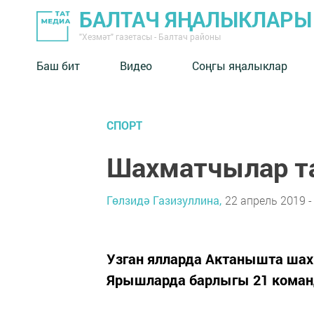
БАЛТАЧ ЯҢАЛЫКЛАРЫ
"Хезмәт" газетасы - Балтач районы
Баш бит
Видео
Соңгы яңалыклар
СПОРТ
Шахматчылар та
Гөлзидә Газизуллина,
22 апрель 2019 -
Узган ялларда Актанышта шах
Ярышларда барлыгы 21 коман