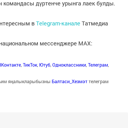
ч командасы дүртенче урынга лаек булды.
интересным в
Telegram-канале
Татмедиа
в национальном мессенджере MАХ:
ВКонтакте
,
ТикТок
,
Ютуб
,
Одноклассники
,
Телеграм
,
һим яңалыкларыбызны
Балтаси_Хезмэт
телеграм