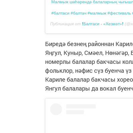
Малмыж шәһәрендә балаларның чыгышл
#балтаси #балтач #малмыж #фестиваль 
Публикация от
❗Балтаси - «Хезмәт»❗
(@xe
Биредә безнең районнан Кариле
Яңгул, Куныр, Смәел, Нөнәгәр, 
номерлы балалар бакчасы кол
фольклор, нәфис сүз буенча ү
Кариле балалар бакчасы хорео
Янгул балалары да вокал буен