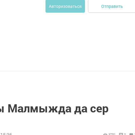
Отправить
Авторизоваться
ры Малмыжда да сер
 15:36
3751
0