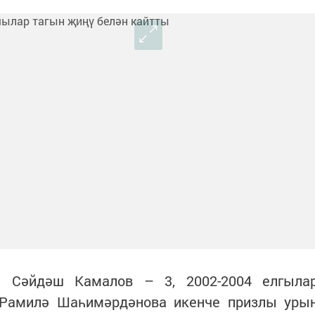
а Сәйдәш Камалов – 3, 2002-2004 елгыла
 Рамилә Шаһимәрдәнова икенче призлы уры