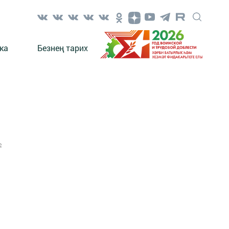
ка
Безнең тарих
2