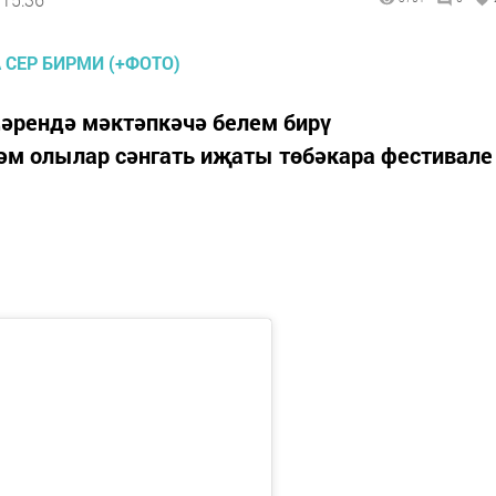
әрендә мәктәпкәчә белем бирү
әм олылар сәнгать иҗаты төбәкара фестивале