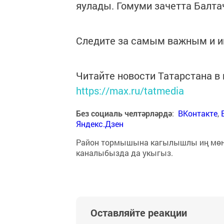
яулады. Гомуми зачетта Балта
Следите за самым важным и 
Читайте новости Татарстана 
https://max.ru/tatmedia
Без социаль челтәрләрдә
:
ВКонтакте
,
Яндекс.Дзен
Район тормышына кагылышлы иң мө
каналыбызда да укыгыз.
Оставляйте реакции