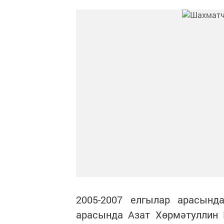
2005-2007 елгылар арасынд
арасында Азат Хөрмәтуллин