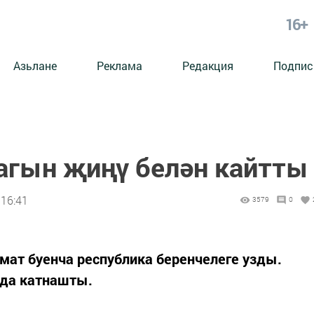
16+
Азьлане
Реклама
Редакция
Подпис
гын җиңү белән кайтты
 16:41
3579
0
мат буенча республика беренчелеге узды.
да катнашты.