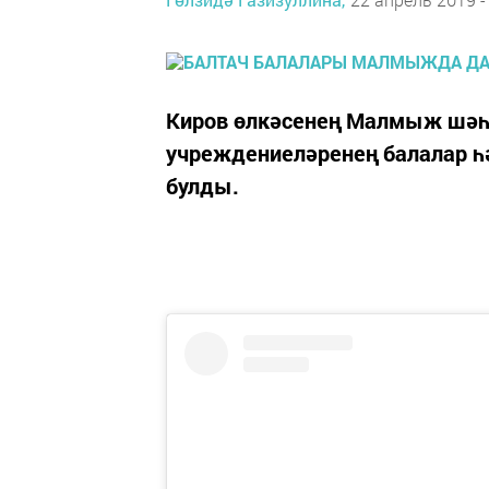
Киров өлкәсенең Малмыж шәһ
учреждениеләренең балалар һ
булды.