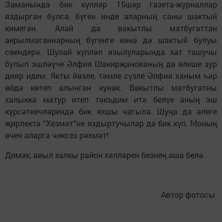
Заманында бик күпләр 15шәр газета-журналлар
яздырган булса, бүген инде аларның саны шактый
кимегән. Алай да вакытлы матбугаттан
аерылмаганнарның бүгенге көнә дә шактый булуы
сөендерә. Шулай күпләп язылуларында хат ташучы
булып эшләүче Әлфия Шакирҗанованың да өлеше зур
дияр идем. Якты йөзле, тәмле сүзле Әлфия ханым һәр
өйдә көтеп алынган кунак. Вакытлы матбугатны
халыкка матур итеп тәкъдим итә белүе аның эш
күрсәткечләрендә бик яхшы чагыла. Шуңа да әлеге
җирлектә “Хезмәт”не яздыртучылар да бик күп. Моның
өчен аларга чиксез рәхмәт!
Димәк, авыл халкы район хәлләрен безнең аша белә.
Автор фотосы.