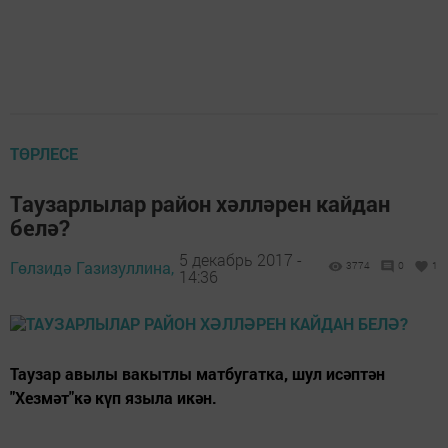
ТӨРЛЕСЕ
Таузарлылар район хәлләрен кайдан
белә?
5 декабрь 2017 -
Гөлзидә Газизуллина,
3774
0
1
14:36
Таузар авылы вакытлы матбугатка, шул исәптән
"Хезмәт"кә күп языла икән.