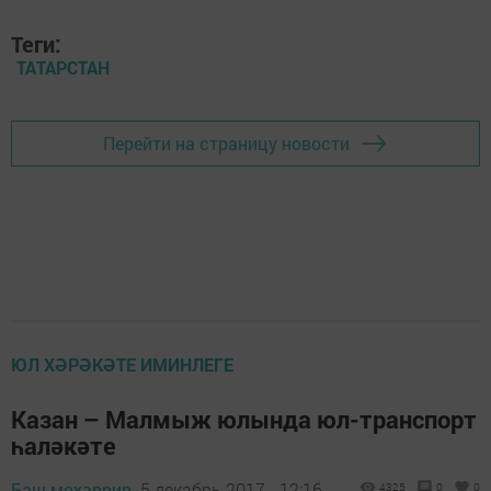
Теги:
ТАТАРСТАН
Перейти на страницу новости
ЮЛ ХӘРӘКӘТЕ ИМИНЛЕГЕ
Казан – Малмыж юлында юл-транспорт
һаләкәте
Баш мөхәррир,
5 декабрь 2017 - 12:16
4325
0
0