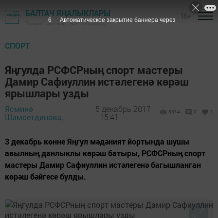
БАЛТАЧ ЯҢАЛЫКЛАРЫ
16+
5
Автоматическое закрытие баннера через
"Хезмәт" газетасы - Балтач районы
СПОРТ
Яңгулда РСФСРның спорт мастеры
Дамир Сафиуллин истәлегенә көрәш
ярышлары узды
Ясминә
5 декабрь 2017
3514
0
1
Шәмсетдинова,
- 15:41
3 декабрь көнне Яңгул мәдәният йортында шушы
авылның данлыклы көрәш батыры, РСФСРның спорт
мастеры Дамир Сафиуллин истәлегенә багышланган
көрәш бәйгесе булды.