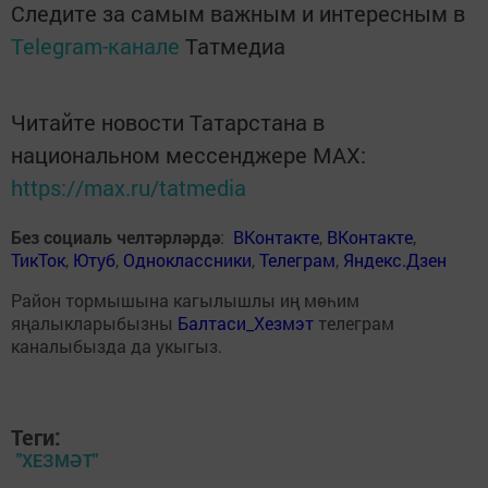
Следите за самым важным и интересным в
Telegram-канале
Татмедиа
Читайте новости Татарстана в
национальном мессенджере MАХ:
https://max.ru/tatmedia
Без социаль челтәрләрдә
:
ВКонтакте
,
ВКонтакте
,
ТикТок
,
Ютуб
,
Одноклассники
,
Телеграм
,
Яндекс.Дзен
Район тормышына кагылышлы иң мөһим
яңалыкларыбызны
Балтаси_Хезмэт
телеграм
каналыбызда да укыгыз.
Теги:
"ХЕЗМӘТ"