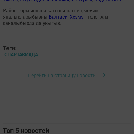
Район тормышына кагылышлы иң мөһим
яңалыкларыбызны
Балтаси_Хезмэт
телеграм
каналыбызда да укыгыз.
Теги:
СПАРТАКИАДА
Перейти на страницу новости
Топ 5 новостей