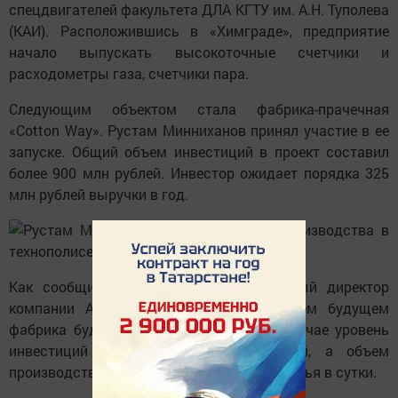
спецдвигателей факультета ДЛА КГТУ им. А.Н. Туполева
(КАИ). Расположившись в «Химграде», предприятие
начало выпускать высокоточные счетчики и
расходометры газа, счетчики пара.
Следующим объектом стала фабрика-прачечная
«Cotton Way». Рустам Минниханов принял участие в ее
запуске. Общий объем инвестиций в проект составил
более 900 млн рублей. Инвестор ожидает порядка 325
млн рублей выручки в год.
Как сообщил Президенту РТ генеральный директор
компании Александр Уткин, в ближайшем будущем
фабрика будет расширяться. В таком случае уровень
инвестиций превысит 1,5 млрд рублей, а объем
производства вырастет с 30 до 80 тонн белья в сутки.