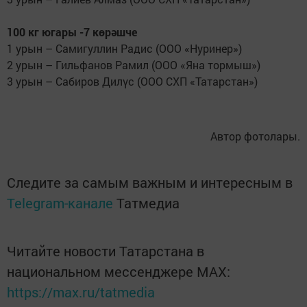
100 кг югары -7 көрәшче
1 урын – Самигуллин Радис (ООО «Нуринер»)
2 урын – Гильфанов Рамил (ООО «Яна тормыш»)
3 урын – Сабиров Дилүс (ООО СХП «Татарстан»)
Автор фотолары.
Следите за самым важным и интересным в
Telegram-канале
Татмедиа
Читайте новости Татарстана в
национальном мессенджере MАХ:
https://max.ru/tatmedia