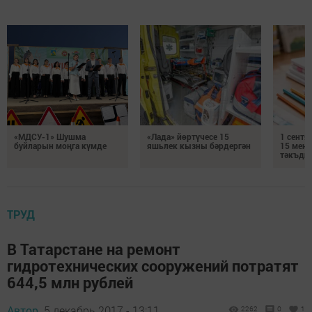
«МДСУ-1» Шушма
«Лада» йөртүчесе 15
1 сентя
буйларын моңга күмде
яшьлек кызны бәрдергән
15 мең 
тәкъди
ТРУД
В Татарстане на ремонт
гидротехнических сооружений потратят
644,5 млн рублей
Автор,
5 декабрь 2017 - 13:11
2262
0
1