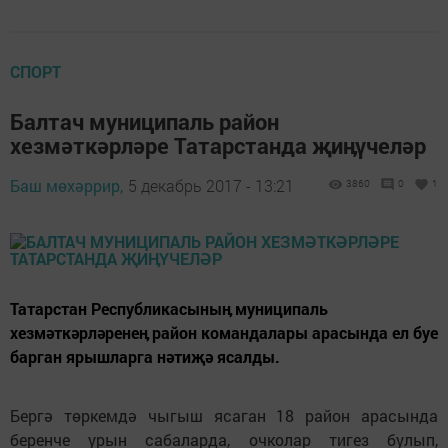
СПОРТ
Балтач муниципаль район
хезмәткәрләре Татарстанда җиӊүчеләр
Баш мөхәррир,
5 декабрь 2017 - 13:21
3860
0
1
Татарстан Республикасыныӊ муниципаль
хезмәткәрләренеӊ район командалары арасында ел буе
барган ярышларга нәтиҗә ясалды.
Бергә төркемдә чыгыш ясаган 18 район арасында
беренче урын сабаларда, очколар тигез булып,