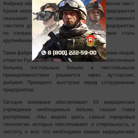
Фабрика обеспечила городу порядка 175 рабочих мест.
Кроме непосредственно обработки белья, предприятие
оказывает услуги по аренде высококачественного
текстиля для медицинских учреждений. Предприятие,
по словам руководства компании, должно стать
крупнейшим в ПФО.
Такие фабрики качественно меняют образ жизни людей,
отметил Рустам Минниханов. Все вопросы обеспечения
больниц постельным бельем и текстильными
принадлежностями решаются через аутсорсинг,
добавил Президент, выступая перед сотрудниками
предприятия.
Сегодня компания обеспечивает 53 медицинских
учреждения необходимым бельем, сказал глава
республики. «Мы видим здесь самые передовые
технологии, которые обеспечивают и стерильность, и
чистоту, и все, что необходимо нашим медицинским