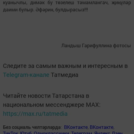
куанычлы, димәк бу төзелеш тәмамлангач, җиӊүләр
даими булыр. Әфәрин, булдырасыз!!!
Ландыш Гарифуллина фотосы
Следите за самым важным и интересным в
Telegram-канале
Татмедиа
Читайте новости Татарстана в
национальном мессенджере MАХ:
https://max.ru/tatmedia
Без социаль челтәрләрдә
:
ВКонтакте
,
ВКонтакте
,
ТикТок
,
Ютуб
,
Одноклассники
,
Телеграм
,
Яндекс.Дзен