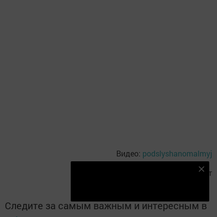
Видео:
podslyshanomalmyj
Безнең Яндекс Дзен каналына языл
Фото видеоязмадан скриншот
Подписаться
Следите за самым важным и интересным в