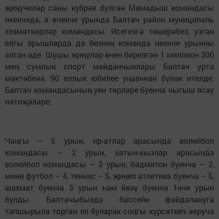
җиӊүчеләр саны күбрәк булган Мамадыш командасы
икенчедә, ә өченче урында Балтач район муниципаль
хезмәткәрләр командасы. Исегезгә төшерәбез, узган
елгы ярышларда да безнеӊ команда икенче урынны
алган иде. Шушы җиӊүләр өчен бирелгән 1 миллион 300
меӊ сумлык спорт мәйданчыклары Балтач урта
мәктәбенә, 90 еллык юбилее уӊаеннан бүләк ителде.
Балтач командасыныӊ уен төрләре буенча чыгыш ясау
нәтиҗәләре:
Чаӊгы – 5 урын, ир-атлар арасында волейбол
командасы – 2 урын, хатын-кызлар арасында
волейбол командасы – 3 урын, бадмитон буенча – 2,
мини футбол – 4, теннис – 5, җиӊел атлетика буенча – 5,
шахмат буенча 3 урын һәм йөзү буенча 1нче урын
булды. Балтачыбызда бассейн файдалануга
тапшырыла торган ел буларак соӊгы күрсәткеч аеруча