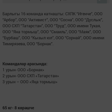
Барлыгы 16 команда катнашты: СХПК “Игенче”, ООО
“Арбор”, ООО “Активист”, ООО “Сосна”, ООО “Дуслык”,
ООО СХП “Татарстан”, ООО “Труд”, ООО имени Тукая,
ООО “Яна тормыш”, ООО “Смаиль”, ООО “Маяк”, ООО
“Бурбаш”, ООО “Кызыл юл”, ООО “Сорнай”, ООО имени
Тимирязева, ООО “Борнак”.
Командалар арасында:
1 урын- ООО «Борнак»
2 урын- ООО СХП «Татарстан»
3 урын – ООО «Яңа тормыш»
65 кг- 8 көрәшче