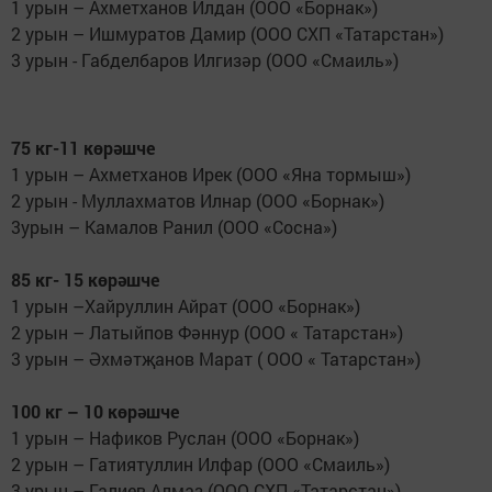
1 урын – Ахметханов Илдан (ООО «Борнак»)
2 урын – Ишмуратов Дамир (ООО СХП «Татарстан»)
3 урын - Габделбаров Илгизәр (ООО «Смаиль»)
75 кг-11 көрәшче
1 урын – Ахметханов Ирек (ООО «Яна тормыш»)
2 урын - Муллахматов Илнар (ООО «Борнак»)
3урын – Камалов Ранил (ООО «Сосна»)
85 кг- 15 көрәшче
1 урын –Хайруллин Айрат (ООО «Борнак»)
2 урын – Латыйпов Фәннур (ООО « Татарстан»)
3 урын – Әхмәтҗанов Марат ( ООО « Татарстан»)
100 кг – 10 көрәшче
1 урын – Нафиков Руслан (ООО «Борнак»)
2 урын – Гатиятуллин Илфар (ООО «Смаиль»)
3 урын – Галиев Алмаз (ООО СХП «Татарстан»)