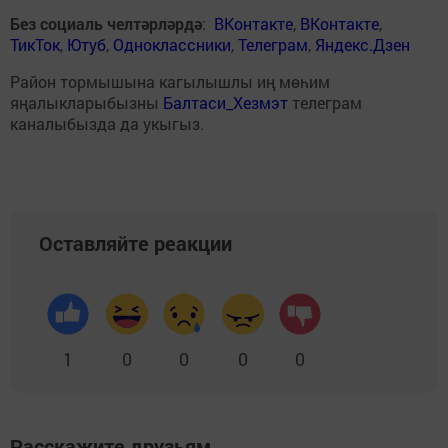
Без социаль челтәрләрдә
:
ВКонтакте
,
ВКонтакте
,
ТикТок
,
Ютуб
,
Одноклассники
,
Телеграм
,
Яндекс.Дзен
Район тормышына кагылышлы иң мөһим
яңалыкларыбызны
Балтаси_Хезмэт
телеграм
каналыбызда да укыгыз.
Оставляйте реакции
1
0
0
0
0
Расскажите друзьям