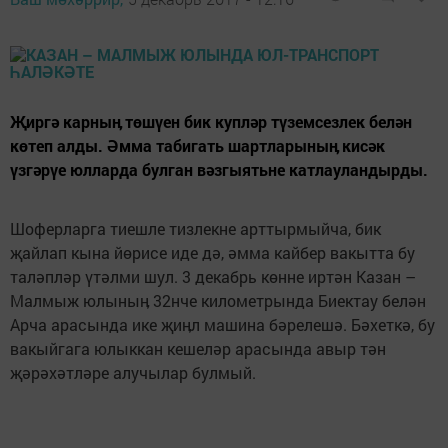
Җиргә карныӊ төшүен бик купләр түземсезлек белән
көтеп алды. Әмма табигать шартларыныӊ кисәк
үзгәрүе юлларда булган вәзгыятьне катлауландырды.
Шоферларга тиешле тизлекне арттырмыйча, бик
җайлап кына йөрисе иде дә, әмма кайбер вакытта бу
таләпләр үтәлми шул. 3 декабрь көнне иртән Казан –
Малмыж юлыныӊ 32нче километрында Биектау белән
Арча арасында ике җиӊл машина бәрелешә. Бәхеткә, бу
вакыйгага юлыккан кешеләр арасында авыр тән
җәрәхәтләре алучылар булмый.