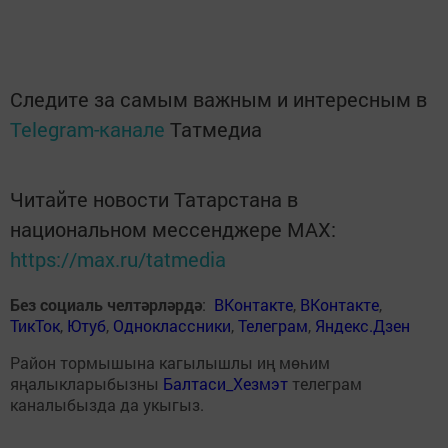
Следите за самым важным и интересным в
Telegram-канале
Татмедиа
Читайте новости Татарстана в
национальном мессенджере MАХ:
https://max.ru/tatmedia
Без социаль челтәрләрдә
:
ВКонтакте
,
ВКонтакте
,
ТикТок
,
Ютуб
,
Одноклассники
,
Телеграм
,
Яндекс.Дзен
Район тормышына кагылышлы иң мөһим
яңалыкларыбызны
Балтаси_Хезмэт
телеграм
каналыбызда да укыгыз.