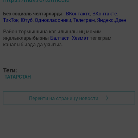
Без социаль челтәрләрдә
:
ВКонтакте
,
ВКонтакте
,
ТикТок
,
Ютуб
,
Одноклассники
,
Телеграм
,
Яндекс.Дзен
Район тормышына кагылышлы иң мөһим
яңалыкларыбызны
Балтаси_Хезмэт
телеграм
каналыбызда да укыгыз.
Теги:
ТАТАРСТАН
Перейти на страницу новости