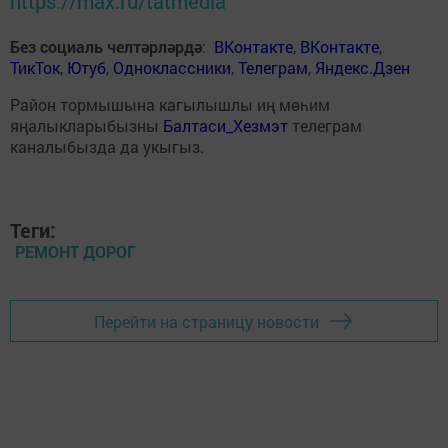
https://max.ru/tatmedia
Без социаль челтәрләрдә
:
ВКонтакте
,
ВКонтакте
,
ТикТок
,
Ютуб
,
Одноклассники
,
Телеграм
,
Яндекс.Дзен
Район тормышына кагылышлы иң мөһим
яңалыкларыбызны
Балтаси_Хезмэт
телеграм
каналыбызда да укыгыз.
Теги:
РЕМОНТ ДОРОГ
Перейти на страницу новости