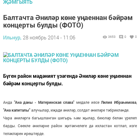
ҖӘМГЫЯТЬ
Балтачта Әниләр көне уңаеннан бәйрәм
концерты булды (ФОТО)
Ильнур,
28 ноябрь 2014 - 11:06
3653
0
0
Бүген район мәдәният үзәгендә Әниләр көне уңаеннан
бәйрәм концерты булды.
Анда
"Ана даны - Материнская слава"
медале иясе
Лилия Ибраһимова
,
"Ана капиталы"
алучылар, иҗади әниләр, солдат әниләре тәбрикләнде.
Чара әниләргә багышланган шигырь һәм җылар, биюләр белән үрелеп
барды. Сөекле әниләрне район җитәкчелеге дә ихластан котлап, изге
теләкләрен ирештерде.