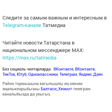
Следите за самым важным и интересным в
Telegram-канале
Татмедиа
Читайте новости Татарстана в
национальном мессенджере MАХ:
https://max.ru/tatmedia
Без социаль челтәрләрдә
:
ВКонтакте
,
ВКонтакте
,
ТикТок
,
Ютуб
,
Одноклассники
,
Телеграм
,
Яндекс.Дзен
Район тормышына кагылышлы иң мөһим
яңалыкларыбызны
Балтаси_Хезмэт
телеграм
каналыбызда да укыгыз.