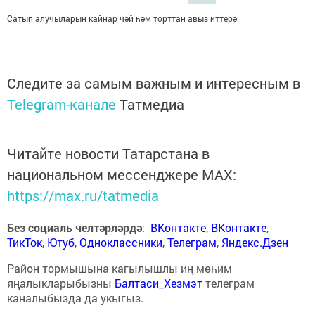
Сатып алучыларын кайнар чәй һәм торттан авыз иттерә.
Следите за самым важным и интересным в
Telegram-канале
Татмедиа
Читайте новости Татарстана в
национальном мессенджере MАХ:
https://max.ru/tatmedia
Без социаль челтәрләрдә
:
ВКонтакте
,
ВКонтакте
,
ТикТок
,
Ютуб
,
Одноклассники
,
Телеграм
,
Яндекс.Дзен
Район тормышына кагылышлы иң мөһим
яңалыкларыбызны
Балтаси_Хезмэт
телеграм
каналыбызда да укыгыз.