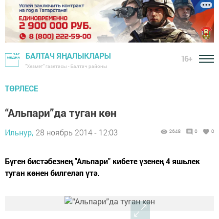
БАЛТАЧ ЯҢАЛЫКЛАРЫ
16+
"Хезмәт" газетасы - Балтач районы
ТӨРЛЕСЕ
“Альпари”да туган көн
Ильнур,
28 ноябрь 2014 - 12:03
2648
0
0
Бүген бистәбезнең "Альпари" кибете үзенең 4 яшьлек
туган көнен билгеләп үтә.