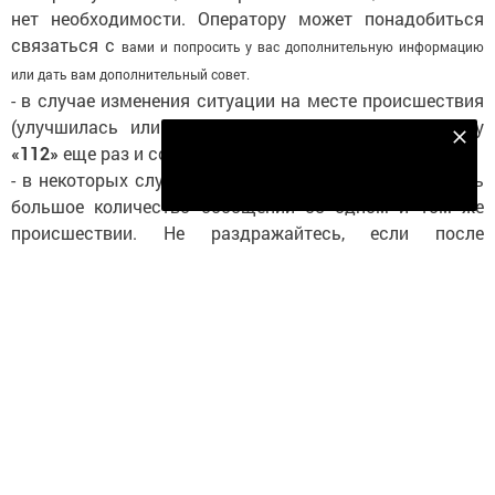
нет необходимости. Оператору может понадобиться
связаться с
вами и попросить у вас дополнительную информацию
или дать вам дополнительный совет.
- в случае изменения ситуации на месте происшествия
(улучшилась или ухудшилась), позвоните по номеру
Безнең Яндекс Дзен каналына языл
«112»
еще раз и сообщите об этом.
Подписаться
- в некоторых случаях в
систему-112
может поступать
большое количество сообщений об одном и том же
происшествии. Не раздражайтесь, если после
нескольких вопросов оператор-112 сообщает Вам, что
такое сообщение уже поступило, и прекращает
разговор. Это необходимо, чтобы избежать
дублирования информации и освободить оперативную
линию.
- не вешайте трубку, если вы звоните по номеру
«112»
по
ошибке! Скажите оператору, что всё хорошо. В
противном случае оператор
Системы-112
вынужден
будет совершить звонок на Ваш номер, чтобы