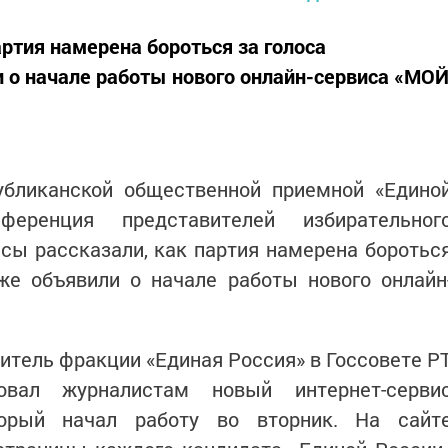
ртия намерена бороться за голоса
и о начале работы нового онлайн-сервиса «МО
публиканской общественной приемной «Едино
ференция представителей избирательног
сы рассказали, как партия намерена боротьс
кже объявили о начале работы нового онлайн
итель фракции «Единая Россия» в Госсовете Р
вал журналистам новый интернет-серви
орый начал работу во вторник. На сайт