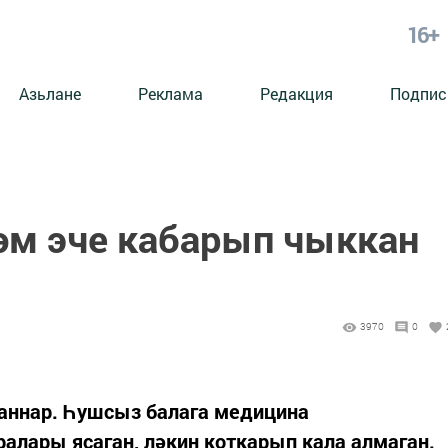
16+
Азьлане
Реклама
Редакция
Подпис
әм эче кабарып чыккан
3970
0
аннар. Һушсыз балага медицина
алары ясаган, ләкин коткарып кала алмаган.