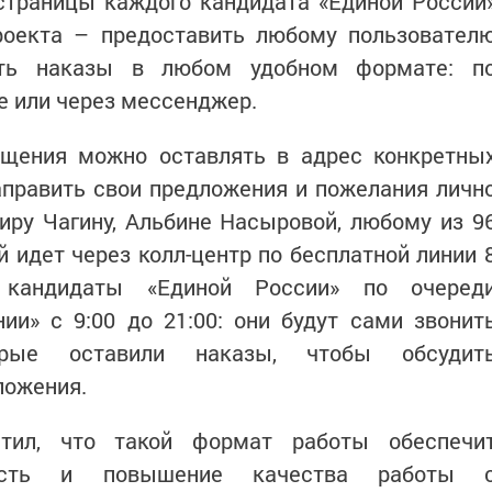
страницы каждого кандидата «Единой России
роекта – предоставить любому пользовател
ять наказы в любом удобном формате: п
е или через мессенджер.
ащения можно оставлять в адрес конкретны
аправить свои предложения и пожелания личн
ру Чагину, Альбине Насыровой, любому из 9
идет через колл-центр по бесплатной линии 
 кандидаты «Единой России» по очеред
ии» с 9:00 до 21:00: они будут сами звонит
орые оставили наказы, чтобы обсудит
ложения.
етил, что такой формат работы обеспечи
нность и повышение качества работы 