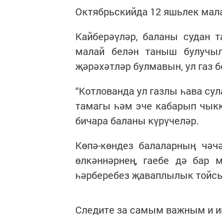
Октябрьскийда 12 яшьлек мала
Кайберәүләр, баланы судан 
малай белән таныш булучыл
җәрәхәтләр булмавын, ул газ б
“Котлованда ул газлы һава су
тамагы һәм эче кабарып чыкка
бичара баланы күрүчеләр.
Көпә-көндез балаларның чәчә
өлкәннәрнең, гаебе дә бар 
һәрберебез җаваплылык тойсын
Следите за самым важным и 