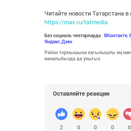
Читайте новости Татарстана 
https://max.ru/tatmedia
Без социаль челтәрләрдә
:
ВКонтакте
,
Яндекс.Дзен
Район тормышына кагылышлы иң мө
каналыбызда да укыгыз.
Оставляйте реакции
2
0
0
0
0