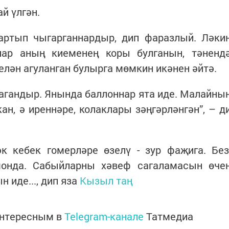
й үлгән.
тартып чыгарганнардыр, дип фаразлый. Ләки
ар аның киеменең коры булганын, тәненд
елән агуланган булырга мөмкин икәнен әйтә.
лагандыр. Янында баллоннар ята иде. Малайны
н, ә иреннәре, колаклары зәңгәрләнгән”, – д
к кебек гомерләре өзелү - зур фаҗига. Без
монда. Сабыйларны хәвеф сагаламасын өче
 иде..., дип яза
Кызыл таң
интересным в
Telegram-канале
Татмедиа