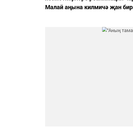
Малай аңына килмичә җан бир