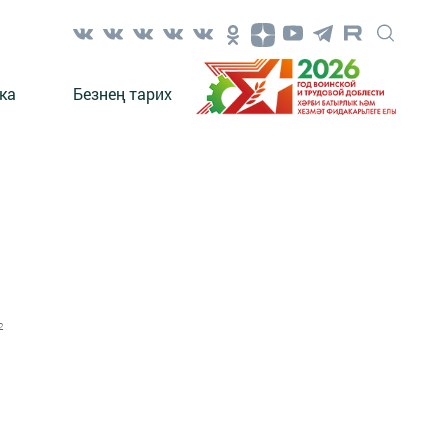
ка
Безнең тарих
2