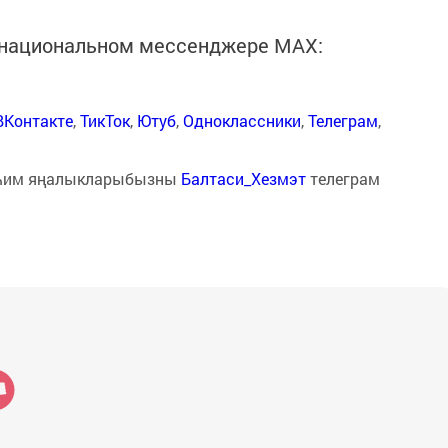
в национальном мессенджере MАХ:
ВКонтакте
,
ТикТок
,
Ютуб
,
Одноклассники
,
Телеграм
,
һим яңалыкларыбызны
Балтаси_Хезмэт
телеграм