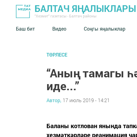
БАЛТАЧ ЯҢАЛЫКЛАРЫ
"Хезмәт" газетасы - Балтач районы
Баш бит
Видео
Соңгы яңалыклар
ТӨРЛЕСЕ
“Аның тамагы һ
иде...”
Автор,
17 июль 2019 - 14:21
Баланы котлован янында тапк
хезмәткәрләре реанимация чар