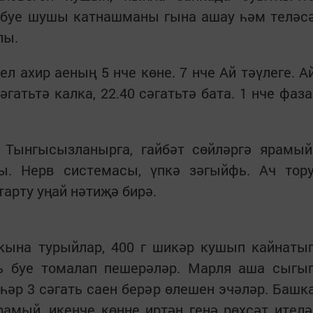
н буе шушы катнашманы гына ашау һәм теләс
лы.
 ахир аеның 5 нче көне. 7 нче Ай тәүлеге. А
гатьтә калка, 22.40 сәгатьтә бата. 1 нче фаза
. Тынгысызланырга, гайбәт сөйләргә ярамый
. Нерв системасы, үпкә зәгыйфь. Ач тору
арту уңай нәтиҗә бирә.
 кына турыйлар, 400 г шикәр кушып кайнаты
ать буе томалап пешерәләр. Марля аша сыгы
 һәр 3 сәгать саен берәр өлешен эчәләр. Башк
рамый, икенче көнне иртән генә рөхсәт ителә