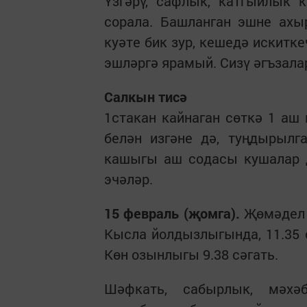
Үзгәрү, сафлык, катгыйлык 
сорала. Башланган эшне ахы
куәте бик зур, кешедә искитк
эшләргә ярамый. Сизү әгъзала
Салкын тисә
1стакан кайнаган сөткә 1 аш
белән изгәне дә, туңдырылг
кашыгы аш содасы кушалар д
эчәләр.
15 февраль (җомга).
Җөмәдел а
Кысла йолдызлыгында, 11.35 сә
Көн озынлыгы 9.38 сәгать.
Шәфкать, сабырлык, мәхәб