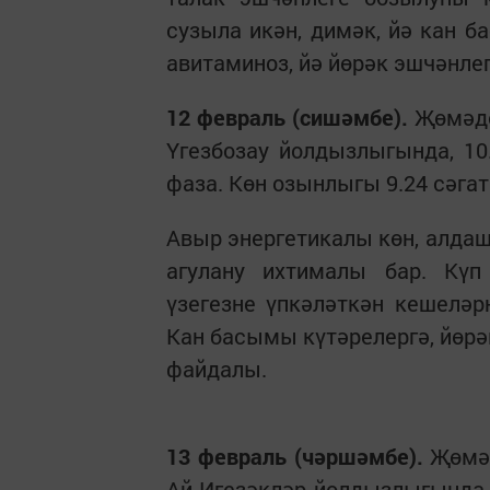
сузыла икән, димәк, йә кан б
авитаминоз, йә йөрәк эшчәнлег
12 февраль (сишәмбе).
Җөмәдел
Үгезбозау йолдызлыгында, 10.
фаза. Көн озынлыгы 9.24 сәгат
Авыр энергетикалы көн, алдаш
агулану ихтималы бар. Күп
үзегезне үпкәләткән кешеләр
Кан басымы күтәрелергә, йөрә
файдалы.
13 февраль (чәршәмбе).
Җөмәд
Ай Игезәкләр йолдызлыгында, 1