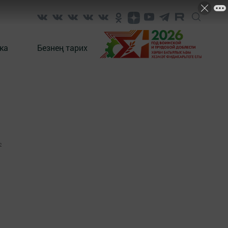
ка
Безнең тарих
2