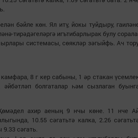
ь.
белән бәйле көн. Ял итү, йокы туйдыру, гаилән
ләнә-тирәдәгеләргә игътибарлырак булу сорала
мырлары системасы, сөякләр зәгыйфь. Ач тор
камфара, 8 г кер сабыны, 1 әр стакан үсемле
 әйбәтләп болгаталар һәм сызлаган буынг
өмәдел ахир аеның 9 нчы көне. 11 нче А
лыгында, 10.55 сәгатьтә калка, 2.26 сәгатьт
 9.33 сәгать.