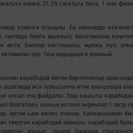
гатьтә калка, 21.29 сәгатьтә бата. 1 нче фаза
алашу күңелгә ятышлы. Бу көннәрдә әти-әниг
ә, гаиләдә бергә җыелып, балачакның күңелл
е өсти. Бизләр системасы, җилкә, кул, үпкә
ю ихтималы зур. Теш алдырырга ярамый.
гыннан карабодай бөтен бөртеклеләр арасынд
ән ашаганда исә тулысынча итне алыштыра ала
куе кесәл эчү файдалы: 3аш кашыгы карабода
ып болгаткач, шуның өстенә әкренләп 1 литр с
әр, иртән һәм кичен эчәләр. Калкансыман би
кан төелгән карабодай ярмасы, карабодай бал
кләвеген кушып, пыяла банкада суыткычт