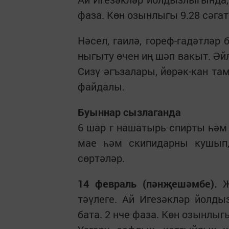
фаза. Көн озынлыгы 9.28 сәгат
Нәсел, гаилә, гореф-гадәтләр 
ныгыту өчен иң шәп вакыт. Әй
Сизү әгъзалары, йөрәк-кан та
файдалы.
Буыннар сызлаганда
6 шар г нашатырь спирты һәм 
мае һәм скипидарны кушып,
сөртәләр.
14 февраль (пәнҗешәмбе).
Җ
тәүлеге. Ай Игезәкләр йолдыз
бата. 2 нче фаза. Көн озынлыгы