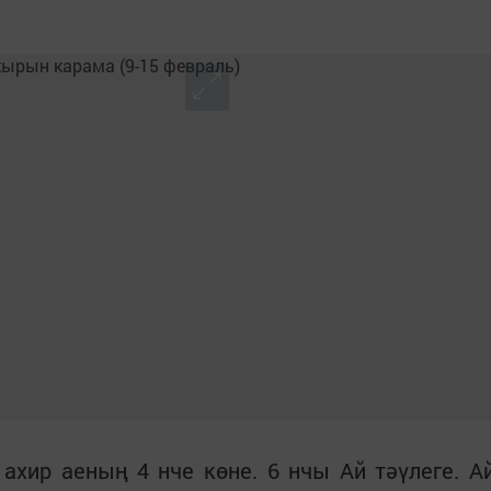
хир аеның 4 нче көне. 6 нчы Ай тәүлеге. А