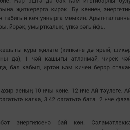
көне. Һәр эштә дә сак һәм игътибарлы бул
рына җиткерергә кирәк. Бу көннең энергети
еч табигый көч уянырга мөмкин. Арып-талганч
ры, йөрәк, умырткалык, үпкә зәгыйфь.
 кашыгы кура җиләге (кипкәне дә ярый, шикә
аны да), 1 чәй кашыгы атланмай, чирек чә
а, бал кабып, иртән һәм кичен берәр стака
хир аеның 10 нчы көне. 12 нче Ай тәүлеге. А
гатьтә калка, 3.42 сәгатьтә бата. 2 нче фаза
бәт энергиясенә бай көн. Сәламәтлекк