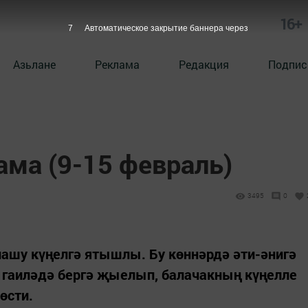
16+
6
Автоматическое закрытие баннера через
Азьлане
Реклама
Редакция
Подпис
ама (9-15 февраль)
3495
0
лашу күңелгә ятышлы. Бу көннәрдә әти-әнигә
, гаиләдә бергә җыелып, балачакның күңелле
өсти.