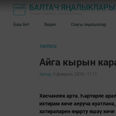
БАЛТАЧ ЯҢАЛЫКЛАРЫ
"Хезмәт" газетасы - Балтач районы
Баш бит
Видео
Соңгы яңалыклар
ТӨРЛЕСЕ
Айга кырын кар
Автор,
9 февраль 2019 - 11:11
Хисчәнлек арта. Һәртөрле ара
ихтирам көче аеруча куәтләнә
хатирәләрен яңарту яшәү көче 