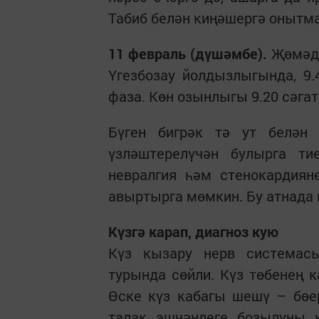
Табиб белән киңәшергә онытм
11 февраль (дүшәмбе).
Җөмәдел
Үгезбозау йолдызлыгында, 9.4
фаза. Көн озынлыгы 9.20 сәгат
Бүген бигрәк тә ут белән
үзләштерелүчән булырга ти
невралгия һәм стенокардиян
авыртырга мөмкин. Бу атнада 
Күзгә карап, диагноз кую
Күз кызару нерв системас
турында сөйли. Күз төбенең 
Өске күз кабагы шешү – бөе
талак эшчәнлеге бозылуны к