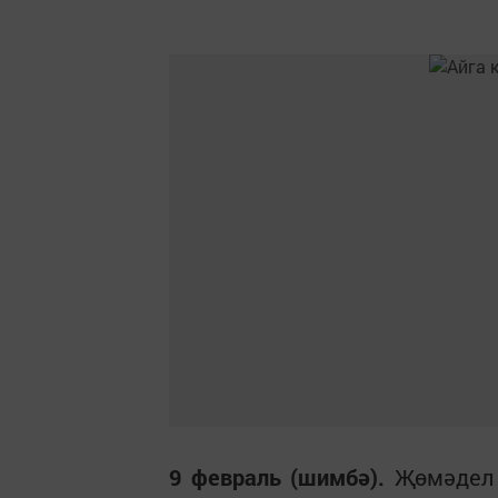
9 февраль (шимбә).
Җөмәдел а