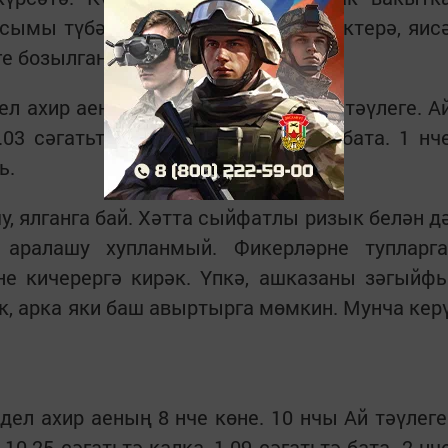
асымы түбән, яки йокысызлык интектерә, яис
е бозылган.
 ахир аеның 7 нче көне. 9 нчы Ай тәүлеге. А
03 сәгатьтә калка, 00.18 сәгатьтә бата. 1 нч
ь.
у, ялганга бай. Хәтта сыйфатлы ризык белән д
 аралашу хупланмый. Фикерләрне тупларга
не кичерергә кирәк. Үпкә, ашказаны зәгыйфь
к, арка яки баш авыртырга мөмкин. Мунча кер
ел ахир аеның 8 нче көне. 10 нчы Ай тәүлеге
0.25 сәгатьтә калка, 1.09 сәгатьтә бата. 2 нч