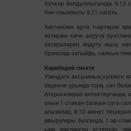
Кучкар йолдызлыгында, 9.13 сә
Көн озынлыгы 9.11 сәгать.
Хисчәнлек арта. Һәртөрле ар
ихтирам көче аеруча куәтлән
хатирәләрен яңарту яшәү көч
бронхлар зәгыйфь, салкын ти
Карабодай сихәте
Үзендәге аксымның күплеге я
беренче урында тора, сөт бел
Атеросклероз интектергәндә, 
онын 1 стакан салкын суга сал
агызалар, 8-10 минут пешерәл
авырулары булганда, 1 әр ста
һәм вакланган әстерхан чи