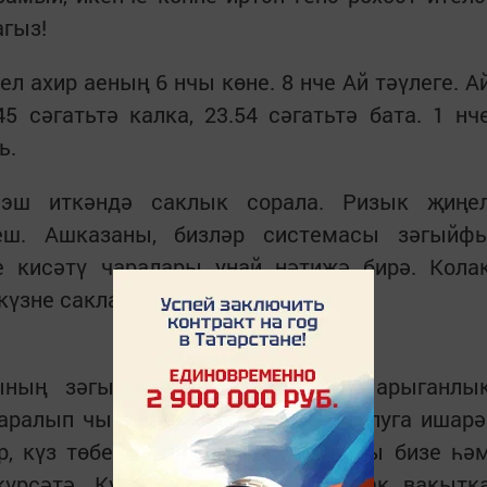
агыз!
 ахир аеның 6 нчы көне. 8 нче Ай тәүлеге. А
5 сәгатьтә калка, 23.54 сәгатьтә бата. 1 нч
ь.
 эш иткәндә саклык сорала. Ризык җиңе
еш. Ашказаны, бизләр системасы зәгыйфь
е кисәтү чаралары уңай нәтиҗә бирә. Кола
күзне саклау мөһим.
ының зәгыйфь­ләнүе һәм хроник арыганлы
каралып чыгуы – бавыр авыруы булуга ишарә
р, күз төбе шешү – ашказаны асты бизе һә
үрсәтә. Күз төбенең каралуы озак вакытк