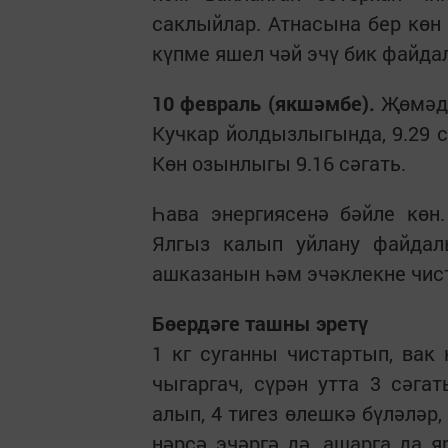
саклыйлар. Атнасына бер кө
күпме яшел чәй эчү бик файда
10 февраль (якшәмбе).
Җөмәдел
Кучкар йолдызлыгында, 9.29 сә
Көн озынлыгы 9.16 сәгать.
Һава энергиясенә бәйле көн
Ялгыз калып уйлану файдалы
ашказанын һәм эчәклекне чист
Бөердәге ташны эретү
1 кг суганны чистартып, вак
чыгаргач, сүрән утта 3 сәг
алып, 4 тигез өлешкә бүләләр,
нәрсә эчәргә дә, ашарга да я