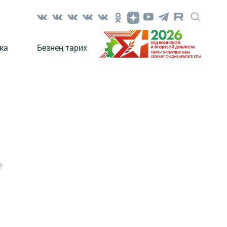
ка
Безнең тарих
0