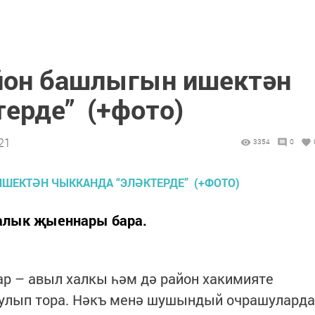
йон башлыгын ишектән
терде” (+фото)
:21
3354
0
халык җыеннары бара.
р – авыл халкы һәм дә район хакимияте
булып тора. Нәкъ менә шушындый очрашуларда