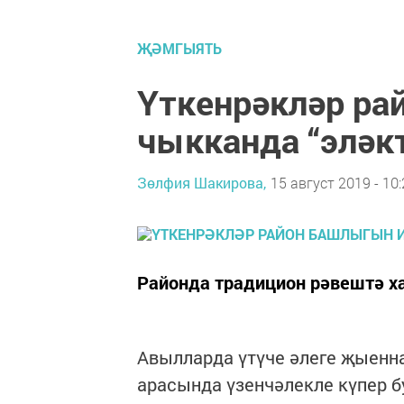
ҖӘМГЫЯТЬ
Үткенрәкләр ра
чыкканда “эләк
Зөлфия Шакирова,
15 август 2019 - 10
Районда традицион рәвештә 
Авылларда үтүче әлеге җыенна
арасында үзенчәлекле күпер 