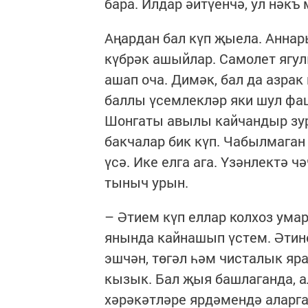
бара. Илдар әйтүенчә, ул нәкъ
Аңардан бал күп җыела. Аннары
күбрәк ашыйлар. Самолет ягул
ашап оча. Димәк, бал да азрак
баллы үсемлекләр яки шул фац
Шонгаты авылы кайчандыр зур 
бакчалар бик күп. Чабылмаган
үсә. Ике елга ага. Үзәнлектә 
тыныч урын.
– Әтием күп еллар колхоз ума
янында кайнашып үстем. Әтине
эшчән, төгәл һәм чисталык яра
кызык. Бал җыя башлаганда, ал
хәрәкәтләре ярдәмендә аларга