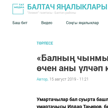
БАЛТАЧ ЯҢАЛЫКЛАРЫ
"Хезмәт" газетасы - Балтач районы
Баш бит
Видео
Соңгы яңалыклар
ТӨРЛЕСЕ
«Балның чынмы
өчен аны үлчәп 
Автор,
15 август 2019 - 11:21
Умартачылар бал суырта башл
умартачысы Илдар Таһиров, б