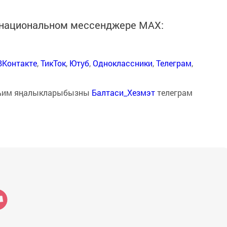
в национальном мессенджере MАХ:
ВКонтакте
,
ТикТок
,
Ютуб
,
Одноклассники
,
Телеграм
,
һим яңалыкларыбызны
Балтаси_Хезмэт
телеграм