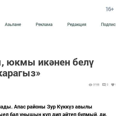
16+
Азьлане
Реклама
Редакция
Подпис
, юкмы икәнен белү
карагыз»
3168
0
ады. Апас районы Зур Күккүз авылы
ыел бал уңышын күп дип әйтеп булмый, ди.