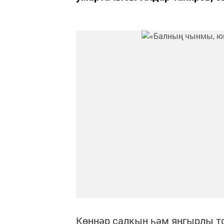
Көннәр салкын һәм яңгырлы то