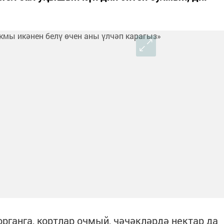
рганга, кортлар очмый, чәчәкләрдә нектар да