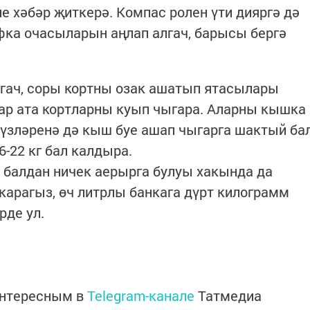
е хәбәр җиткерә. Компас ролен үти дияргә дә
афка очасыларын аңлап алгач, барысы бергә
лгач, соры кортны озак ашатып ятасылары
лар ата кортларны куып чыгара. Аларны кышка
үзләренә дә кыш буе ашап чыгарга шактый ба
6-22 кг бал калдыра.
 балдан ничек аерырга булуы хакында да
арагыз, өч литрлы банкага дүрт килограмм
рде ул.
интересным в
Telegram-канале
Татмедиа