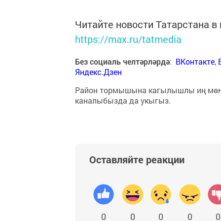
Читайте новости Татарстана 
https://max.ru/tatmedia
Без социаль челтәрләрдә
:
ВКонтакте
,
Яндекс.Дзен
Район тормышына кагылышлы иң мө
каналыбызда да укыгыз.
Оставляйте реакции
0
0
0
0
0