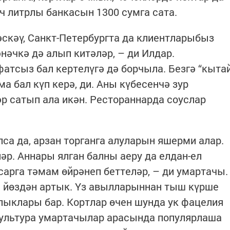
ч литрлы банкасын 1300 сумга сата.
әскәү, Санкт-Петербургта да клиентларыбыз
нәчкә дә алып китәләр, – ди Илдар.
фатсыз бал кертелүгә дә борчыла. Безгә “кыта
ма бал күп керә, ди. Аны күбесенчә зур
 сатып ала икән. Рестораннарда соуслар
са да, арзан торганга алуларын яшерми алар.
р. Аннары ялган балны аеру да елдан-ел
арга тәмам өйрәнеп беттеләр, – ди умартачы.
 йөздән артык. Үз авылларыннан тыш күрше
ыклары бар. Кортлар өчен шунда ук фацелия
культура умартачылар арасында популярлаша