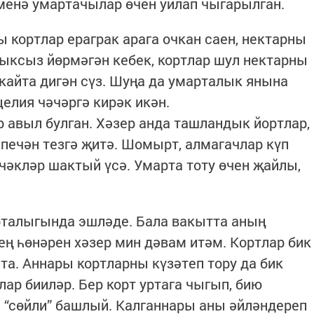
 менә умартачылар өчен уйлап чыгарылган.
 кортлар ераграк арага очкан саен, нектарны
ыксыз йөрмәгән кебек, кортлар шул нектарны
 кайта дигән сүз. Шуңа да умарталык янына
елия чәчәргә кирәк икән.
авыл булган. Хәзер анда ташландык йортлар,
 печән тезгә җитә. Шомырт, алмагачлар күп
чәчәкләр шактый үсә. Умарта тоту өчен җайлы,
рталыгында эшләде. Бала вакытта аның
ң һөнәрен хәзер мин дәвам итәм. Кортлар бик
та. Аннары кортларны күзәтеп тору да бик
ар бииләр. Бер корт уртага чыгып, бию
 “сөйли” башлый. Калганнары аны әйләндереп