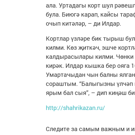
ала. Уртадагы корт шул рәвешл
була. Биюгә карап, кайсы тар
очып китәләр, – ди Илдар.
Кортлар үзләре бик тырыш бу
килми. Көз җиткәч, эшче корт
калдырасылары килми. Чөнки 
кирәк. Илдар кышка бер ояга 1
Умартачыдан чын балны ялган
сораштым. “Балыгызны үлчәп к
ярым бал сыя”, – дип киңәш би
http://shahrikazan.ru/
Следите за самым важным и 