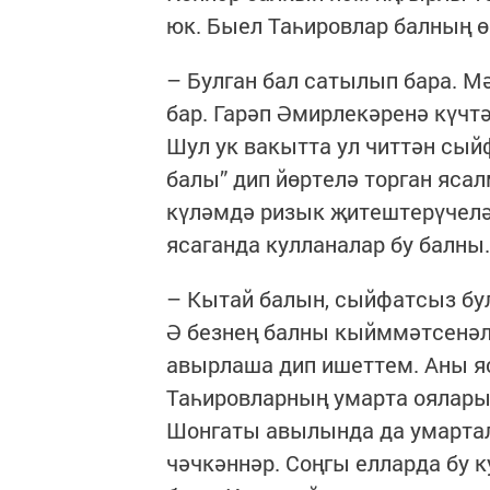
юк. Быел Таһировлар балның ө
– Булган бал сатылып бара. М
бар. Гарәп Әмирлекәренә күчтә
Шул ук вакытта ул читтән сый
балы” дип йөртелә торган ясал
күләмдә ризык җитештерүчеләр
ясаганда кулланалар бу балны.
– Кытай балын, сыйфатсыз бул
Ә безнең балны кыйммәтсенәлә
авырлаша дип ишеттем. Аны яс
Таһировларның умарта оялары
Шонгаты авылында да умартал
чәчкәннәр. Соңгы елларда бу 