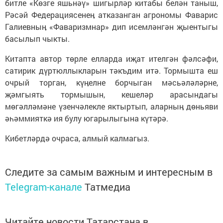
битле «Көзге яшьнәү» шигырләр китабы белән таныш,
Рәсәй Федерациясенеӊ атказанган агрономы Фаварис
Галиевныӊ «Фаваризмнар» дип исемләнгән җыентыгы
басылып чыкты.
Китапта автор төрле елларда иҗат ителгән фәлсәфи,
сатирик дүртюллыкларын тәкъдим итә. Тормышта еш
очрый торган, күӊелне борчыган мәсьәләләрне,
җәмгыять тормышын, кешеләр арасындагы
мөгәлләмәне үзенчәлекле яктыртып, аларныӊ дөньяви
әһәммияткә ия булу югарылыгына күтәрә.
Кибетләрдә очраса, алмый калмагыз.
Следите за самым важным и интересным в
Telegram-канале
Татмедиа
Читайте новости Татарстана в