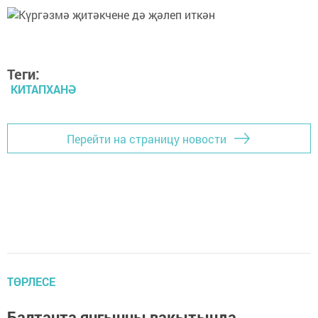
Теги:
КИТАПХАНӘ
Перейти на страницу новости
ТӨРЛЕСЕ
Балтачта янгынны вакытында