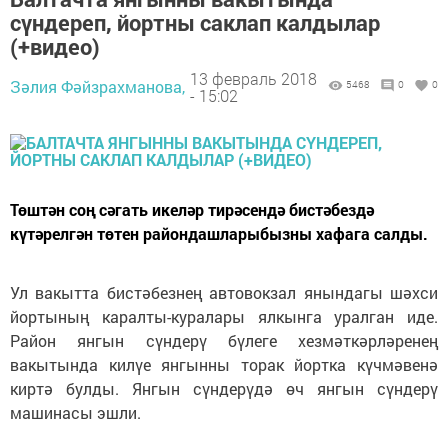
сүндереп, йортны саклап калдылар
(+видео)
13 февраль 2018
Зәлия Фәйзрахманова,
5468
0
0
- 15:02
Төштән соң сәгать икеләр тирәсендә бистәбездә
күтәрелгән төтен райондашларыбызны хафага салды.
Ул вакытта бистәбезнең автовокзал янындагы шәхси
йортының каралты-куралары ялкынга уралган иде.
Район янгын сүндерү бүлеге хезмәткәрләренең
вакытында килүе янгынны торак йортка күчмәвенә
киртә булды. Янгын сүндерүдә өч янгын сүндерү
машинасы эшли.