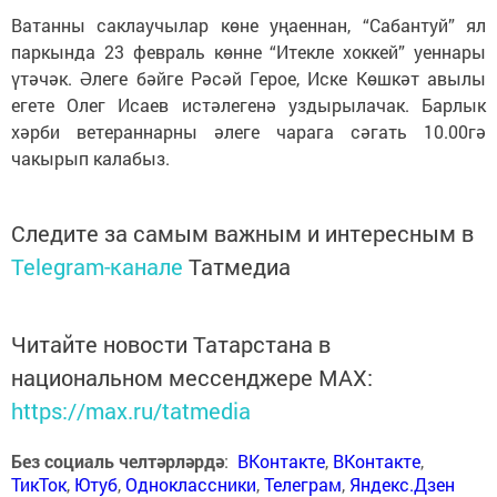
Ватанны саклаучылар көне уңаеннан, “Сабантуй” ял
паркында 23 февраль көнне “Итекле хоккей” уеннары
үтәчәк. Әлеге бәйге Рәсәй Герое, Иске Көшкәт авылы
егете Олег Исаев истәлегенә уздырылачак. Барлык
хәрби ветераннарны әлеге чарага сәгать 10.00гә
чакырып калабыз.
Следите за самым важным и интересным в
Telegram-канале
Татмедиа
Читайте новости Татарстана в
национальном мессенджере MАХ:
https://max.ru/tatmedia
Без социаль челтәрләрдә
:
ВКонтакте
,
ВКонтакте
,
ТикТок
,
Ютуб
,
Одноклассники
,
Телеграм
,
Яндекс.Дзен