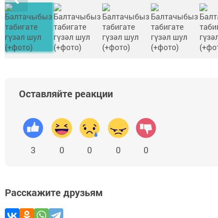
Оставляйте реакции
3
0
0
0
0
Расскажите друзьям