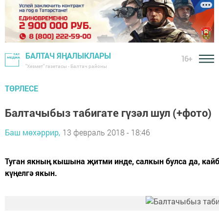
БАЛТАЧ ЯҢАЛЫКЛАРЫ
16+
"Хезмәт" газетасы - Балтач районы
ТӨРЛЕСЕ
Балтачыбыз табигате гүзәл шул (+фото)
Баш мөхәррир,
13 февраль 2018 - 18:46
Туган якныӊ кышына җитми инде, салкын булса да, кайб
күӊелгә якын.