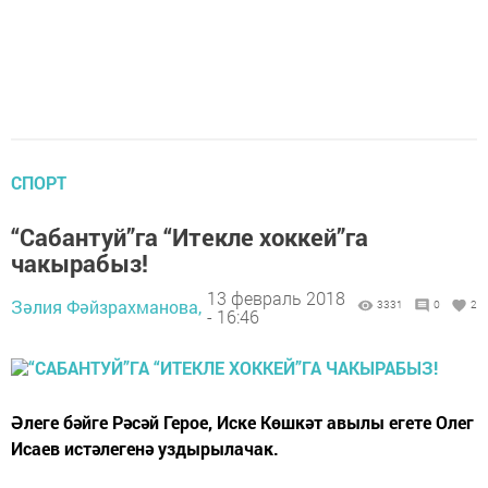
СПОРТ
“Сабантуй”га “Итекле хоккей”га
чакырабыз!
13 февраль 2018
Зәлия Фәйзрахманова,
3331
0
2
- 16:46
Әлеге бәйге Рәсәй Герое, Иске Көшкәт авылы егете Олег
Исаев истәлегенә уздырылачак.