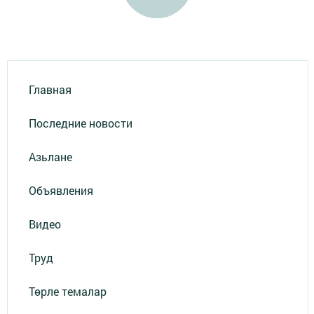
Главная
Последние новости
Азьлане
Объявления
Видео
Труд
Төрле темалар