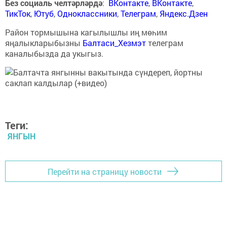
Без социаль челтәрләрдә
:
ВКонтакте
,
ВКонтакте
,
ТикТок
,
Ютуб
,
Одноклассники
,
Телеграм
,
Яндекс.Дзен
Район тормышына кагылышлы иң мөһим
яңалыкларыбызны
Балтаси_Хезмэт
телеграм
каналыбызда да укыгыз.
Теги:
ЯНГЫН
Перейти на страницу новости