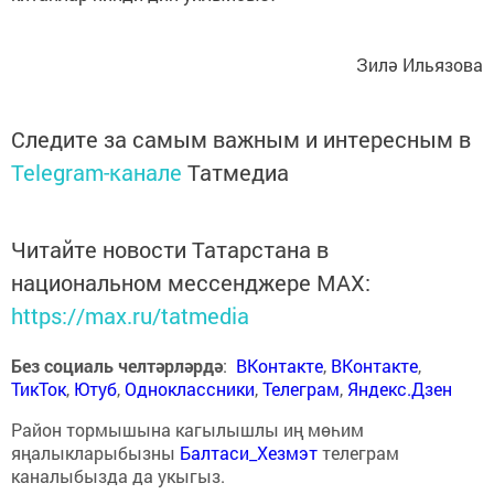
Зилә Ильязова
Следите за самым важным и интересным в
Telegram-канале
Татмедиа
Читайте новости Татарстана в
национальном мессенджере MАХ:
https://max.ru/tatmedia
Без социаль челтәрләрдә
:
ВКонтакте
,
ВКонтакте
,
ТикТок
,
Ютуб
,
Одноклассники
,
Телеграм
,
Яндекс.Дзен
Район тормышына кагылышлы иң мөһим
яңалыкларыбызны
Балтаси_Хезмэт
телеграм
каналыбызда да укыгыз.