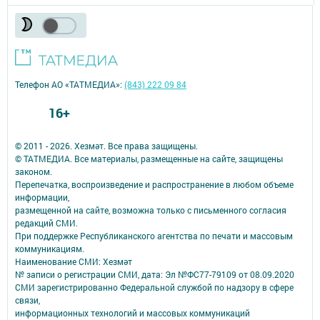
Телефон АО «ТАТМЕДИА»:
(843) 222 09 84
16+
© 2011 - 2026. Хезмәт. Все права защищены.
© ТАТМЕДИА. Все материалы, размещенные на сайте, защищены
законом.
Перепечатка, воспроизведение и распространение в любом объеме
информации,
размещенной на сайте, возможна только с письменного согласия
редакций СМИ.
При поддержке Республиканского агентства по печати и массовым
коммуникациям.
Наименование СМИ: Хезмәт
№ записи о регистрации СМИ, дата: Эл №ФС77-79109 от 08.09.2020
СМИ зарегистрированно Федеральной службой по надзору в сфере
связи,
информационных технологий и массовых коммуникаций