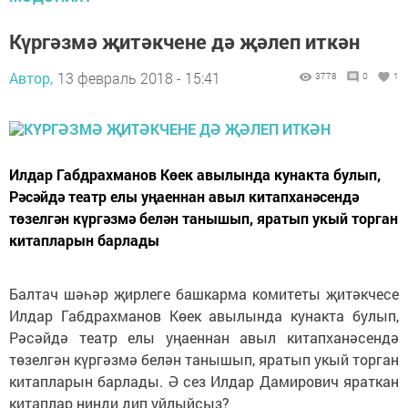
Күргәзмә җитәкчене дә җәлеп иткән
Автор,
13 февраль 2018 - 15:41
3778
0
1
Илдар Габдрахманов Көек авылында кунакта булып,
Рәсәйдә театр елы уңаеннан авыл китапханәсендә
төзелгән күргәзмә белән танышып, яратып укый торган
китапларын барлады
Балтач шәһәр җирлеге башкарма комитеты җитәкчесе
Илдар Габдрахманов Көек авылында кунакта булып,
Рәсәйдә театр елы уңаеннан авыл китапханәсендә
төзелгән күргәзмә белән танышып, яратып укый торган
китапларын барлады. Ә сез Илдар Дамирович яраткан
китаплар нинди дип уйлыйсыз?