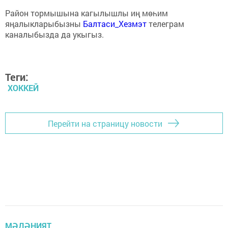
Район тормышына кагылышлы иң мөһим
яңалыкларыбызны
Балтаси_Хезмэт
телеграм
каналыбызда да укыгыз.
Теги:
ХОККЕЙ
Перейти на страницу новости
МӘДӘНИЯТ