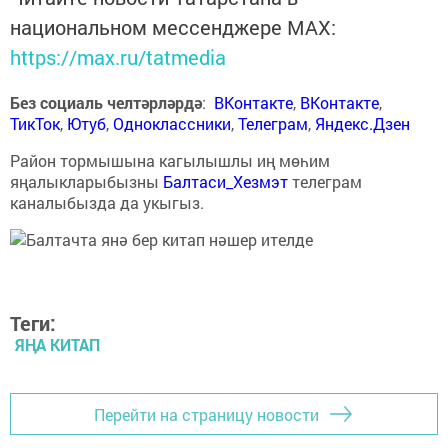
национальном мессенджере MАХ:
https://max.ru/tatmedia
Без социаль челтәрләрдә
:
ВКонтакте
,
ВКонтакте
,
ТикТок
,
Ютуб
,
Одноклассники
,
Телеграм
,
Яндекс.Дзен
Район тормышына кагылышлы иң мөһим
яңалыкларыбызны
Балтаси_Хезмэт
телеграм
каналыбызда да укыгыз.
Теги:
ЯҢА КИТАП
Перейти на страницу новости