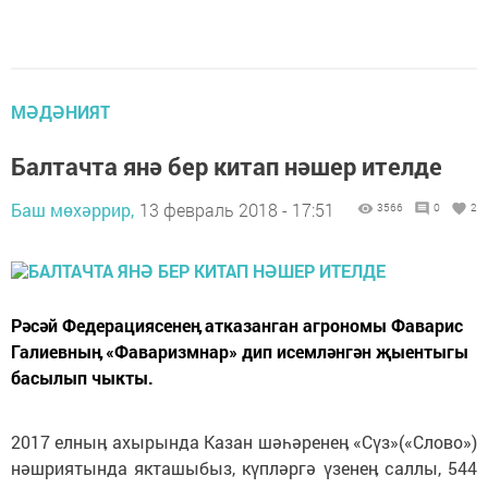
МӘДӘНИЯТ
Балтачта янә бер китап нәшер ителде
Баш мөхәррир,
13 февраль 2018 - 17:51
3566
0
2
Рәсәй Федерациясенеӊ атказанган агрономы Фаварис
Галиевныӊ «Фаваризмнар» дип исемләнгән җыентыгы
басылып чыкты.
2017 елныӊ ахырында Казан шәһәренеӊ «Сүз»(«Слово»)
нәшриятында якташыбыз, күпләргә үзенеӊ саллы, 544