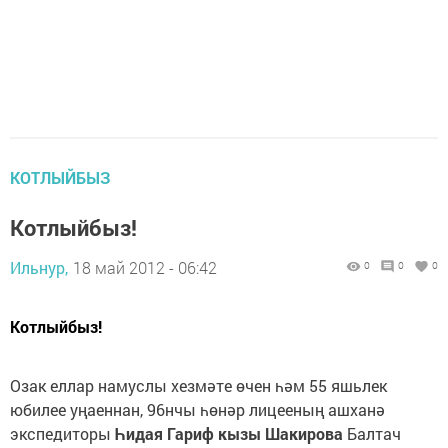
КОТЛЫЙБЫЗ
Котлыйбыз!
Ильнур,
18 май 2012 - 06:42
0
0
0
Котлыйбыз!
Озак еллар намуслы хезмәте өчен һәм 55 яшьлек
юбилее уңаеннан, 96нчы һөнәр лицееның ашханә
экспедиторы
Һидая Гариф кызы Шакирова
Балтач