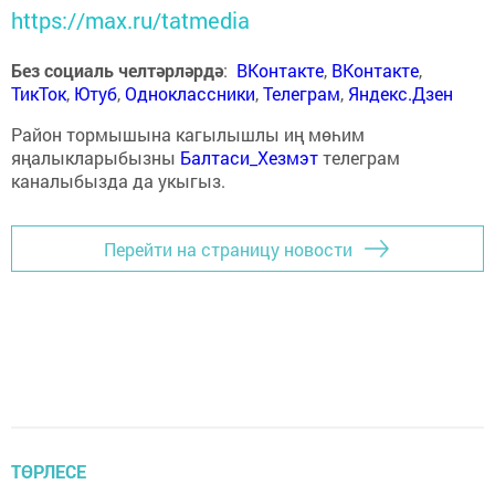
https://max.ru/tatmedia
Без социаль челтәрләрдә
:
ВКонтакте
,
ВКонтакте
,
ТикТок
,
Ютуб
,
Одноклассники
,
Телеграм
,
Яндекс.Дзен
Район тормышына кагылышлы иң мөһим
яңалыкларыбызны
Балтаси_Хезмэт
телеграм
каналыбызда да укыгыз.
Перейти на страницу новости
ТӨРЛЕСЕ