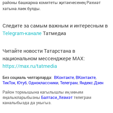
районы башкарма комитеты җитәкчесенең Рәхмәт
хатына лаек булды.
Следите за самым важным и интересным в
Telegram-канале
Татмедиа
Читайте новости Татарстана в
национальном мессенджере MАХ:
https://max.ru/tatmedia
Без социаль челтәрләрдә
:
ВКонтакте
,
ВКонтакте
,
ТикТок
,
Ютуб
,
Одноклассники
,
Телеграм
,
Яндекс.Дзен
Район тормышына кагылышлы иң мөһим
яңалыкларыбызны
Балтаси_Хезмэт
телеграм
каналыбызда да укыгыз.