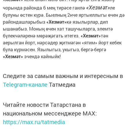
«Хезмәт»
чорында районда 6 мең тирәсе гаилә
ле
булуны өстен күрә. Быелның 2нче яртыеллыгы өчен дә
райондашларыбыз
«Хезмәт»
кә язылырлар, дип
ышанабыз. Моның өчен хат ташучыларга, элемтә
бүлекчәләренә мөрәҗәгать итегез.
«Хезмәт»
тән
аерылган йорт, нәрсәдер җитмәгән «ятим» йорт кебек
була күрмәсен. Язылыгыз, укыгыз, бергә-бергә
«Хезмәт»
эчендә кайныйк!
Следите за самым важным и интересным в
Telegram-канале
Татмедиа
Читайте новости Татарстана в
национальном мессенджере MАХ:
https://max.ru/tatmedia