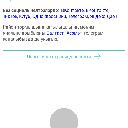
Без социаль челтәрләрдә
:
ВКонтакте
,
ВКонтакте
,
ТикТок
,
Ютуб
,
Одноклассники
,
Телеграм
,
Яндекс.Дзен
Район тормышына кагылышлы иң мөһим
яңалыкларыбызны
Балтаси_Хезмэт
телеграм
каналыбызда да укыгыз.
Перейти на страницу новости