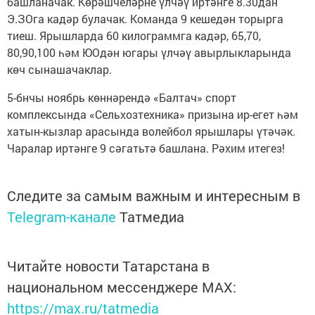
башланачак. Көрәшче­ләрне үлчәү иртәнге 8.30дан
Э.ЗОга кадәр булачак. Команда 9 кешедән торырга
тиеш. Ярышларда 60 килограммга кадәр, 65,70,
80,90,100 һәм ЮОдән югары үлчәү авырлыкларында
көч сынашачаклар.
5-бнчы ноябрь көннәрендә «Балтач» спорт
комплексында «Сельхозтехника» призына ир-егет һәм
хатын-кызлар арасында волейбол ярышлары үтәчәк.
Чаралар иртәнге 9 сәгатьтә башлана. Рәхим итегез!
Следите за самым важным и интересным в
Telegram-канале
Татмедиа
Читайте новости Татарстана в
национальном мессенджере MАХ:
https://max.ru/tatmedia