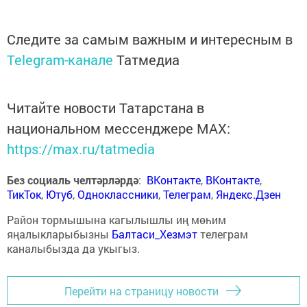
Следите за самым важным и интересным в
Telegram-канале
Татмедиа
Читайте новости Татарстана в
национальном мессенджере MАХ:
https://max.ru/tatmedia
Без социаль челтәрләрдә
:
ВКонтакте
,
ВКонтакте
,
ТикТок
,
Ютуб
,
Одноклассники
,
Телеграм
,
Яндекс.Дзен
Район тормышына кагылышлы иң мөһим
яңалыкларыбызны
Балтаси_Хезмэт
телеграм
каналыбызда да укыгыз.
Перейти на страницу новости