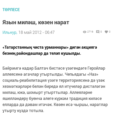
ТӨРЛЕСЕ
Язын миләш, көзен нарат
Ильнур,
18 май 2012 - 06:47
2716
0
0
«Татарстанның чиста урманнары» дигән акциягә
безнең райондашлар да теләп кушылды.
Бәйрәмгә кадәр Балтач бистәсе үзәгендәге Геройлар
аллеясенә агачлар утыртылды. Чепьядагы «Наз»
социаль-реабилитация үзәге территориясенә дә үзәк
хезмәткәрләре белән биредә ял итүчеләр дистәләгән
миләш, юкә, шомырт утырттылар. Аллеяләрне
яшелләндерү буенча әлеге күркәм традиция киләсе
елларда да дәвам итәчәк. Көзен исә чыршы, наратлар
утырту күздә тотыла.