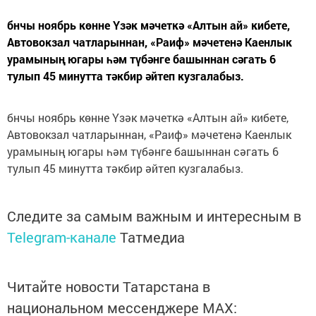
бнчы ноябрь көнне Үзәк мәчеткә «Алтын ай» кибете,
Автовокзал чатларыннан, «Раиф» мәчетенә Каенлык
урамының югары һәм түбәнге башыннан сәгать 6
тулып 45 минутта тәкбир әйтеп кузгалабыз.
бнчы ноябрь көнне Үзәк мәчеткә «Алтын ай» кибете,
Автовокзал чатларыннан, «Раиф» мәчетенә Каенлык
урамының югары һәм түбәнге башыннан сәгать 6
тулып 45 минутта тәкбир әйтеп кузгалабыз.
Следите за самым важным и интересным в
Telegram-канале
Татмедиа
Читайте новости Татарстана в
национальном мессенджере MАХ: