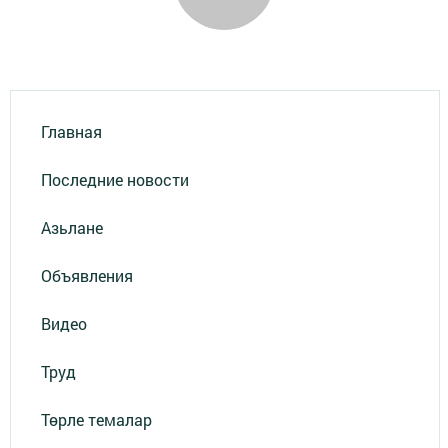
Главная
Последние новости
Азьлане
Объявления
Видео
Труд
Төрле темалар