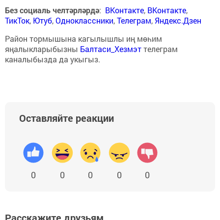
Без социаль челтәрләрдә
:
ВКонтакте
,
ВКонтакте
,
ТикТок
,
Ютуб
,
Одноклассники
,
Телеграм
,
Яндекс.Дзен
Район тормышына кагылышлы иң мөһим
яңалыкларыбызны
Балтаси_Хезмэт
телеграм
каналыбызда да укыгыз.
Оставляйте реакции
0
0
0
0
0
Расскажите друзьям