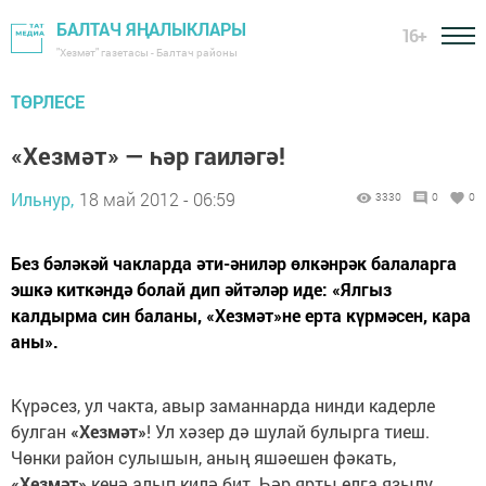
БАЛТАЧ ЯҢАЛЫКЛАРЫ
16+
"Хезмәт" газетасы - Балтач районы
ТӨРЛЕСЕ
«Хезмәт» — һәр гаиләгә!
Ильнур,
18 май 2012 - 06:59
3330
0
0
Без бәләкәй чакларда әти-әниләр өлкәнрәк балаларга
эшкә киткәндә болай дип әйтәләр иде: «Ялгыз
калдырма син баланы, «Хезмәт»не ерта күрмәсен, кара
аны».
Күрәсез, ул чакта, авыр заманнарда нинди кадерле
булган
«Хезмәт»
! Ул хәзер дә шулай булырга тиеш.
Чөнки район сулышын, аның яшәешен фәкать,
«Хезмәт»
кенә алып килә бит. Һәр ярты елга язылу