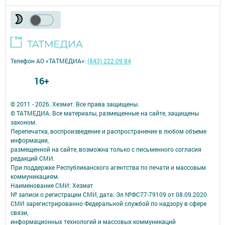
Телефон АО «ТАТМЕДИА»:
(843) 222 09 84
16+
© 2011 - 2026. Хезмәт. Все права защищены.
© ТАТМЕДИА. Все материалы, размещенные на сайте, защищены
законом.
Перепечатка, воспроизведение и распространение в любом объеме
информации,
размещенной на сайте, возможна только с письменного согласия
редакций СМИ.
При поддержке Республиканского агентства по печати и массовым
коммуникациям.
Наименование СМИ: Хезмәт
№ записи о регистрации СМИ, дата: Эл №ФС77-79109 от 08.09.2020
СМИ зарегистрированно Федеральной службой по надзору в сфере
связи,
информационных технологий и массовых коммуникаций