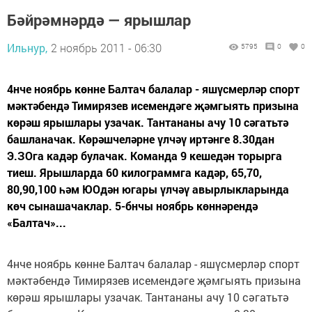
Бәйрәмнәрдә — ярышлар
Ильнур,
2 ноябрь 2011 - 06:30
5795
0
0
4нче ноябрь көнне Балтач балалар - яшүсмерләр спорт
мәктәбендә Тимирязев исемендәге җәмгыять призына
көрәш ярышлары узачак. Тантананы ачу 10 сәгатьтә
башланачак. Көрәшче­ләрне үлчәү иртәнге 8.30дан
Э.ЗОга кадәр булачак. Команда 9 кешедән торырга
тиеш. Ярышларда 60 килограммга кадәр, 65,70,
80,90,100 һәм ЮОдән югары үлчәү авырлыкларында
көч сынашачаклар. 5-бнчы ноябрь көннәрендә
«Балтач»...
4нче ноябрь көнне Балтач балалар - яшүсмерләр спорт
мәктәбендә Тимирязев исемендәге җәмгыять призына
көрәш ярышлары узачак. Тантананы ачу 10 сәгатьтә