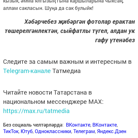
кызык, әмма ялгызың гына каршыларына чыксаң,
аллам сакласын. Шуңа да сак булыйк!
Хәбәрчебез җибәргән фотолар ерактан
төшерелгәнлектән, сыйфатлы түгел, алдан ук
гафу үтенәбез
Следите за самым важным и интересным в
Telegram-канале
Татмедиа
Читайте новости Татарстана в
национальном мессенджере MАХ:
https://max.ru/tatmedia
Без социаль челтәрләрдә
:
ВКонтакте
,
ВКонтакте
,
ТикТок
,
Ютуб
,
Одноклассники
,
Телеграм
,
Яндекс.Дзен