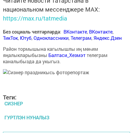
Читайте новости Татарстана в
национальном мессенджере MАХ:
https://max.ru/tatmedia
Без социаль челтәрләрдә
:
ВКонтакте
,
ВКонтакте
,
ТикТок
,
Ютуб
,
Одноклассники
,
Телеграм
,
Яндекс.Дзен
Район тормышына кагылышлы иң мөһим
яңалыкларыбызны
Балтаси_Хезмэт
телеграм
каналыбызда да укыгыз.
Теги:
СИЗНЕР
ГУРТЛЭН НУНАЛЫЗ