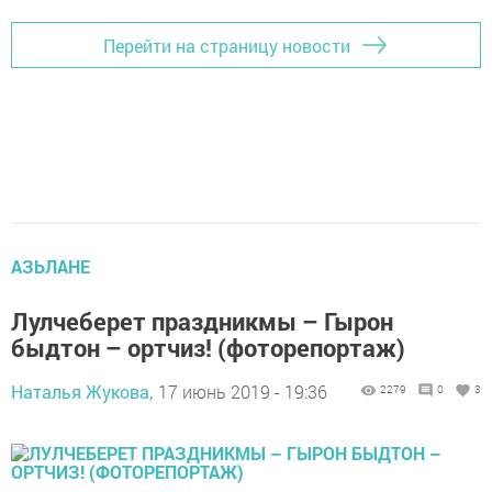
Перейти на страницу новости
АЗЬЛАНЕ
Лулчеберет праздникмы – Гырон
быдтон – ортчиз! (фоторепортаж)
Наталья Жукова,
17 июнь 2019 - 19:36
2279
0
3