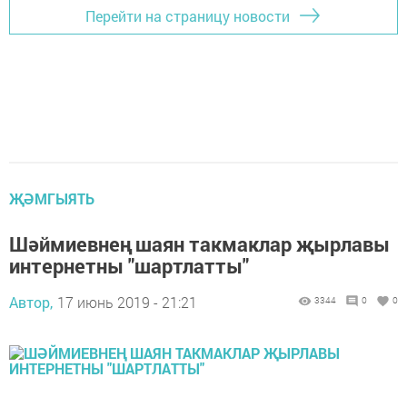
Перейти на страницу новости
ҖӘМГЫЯТЬ
Шәймиевнең шаян такмаклар җырлавы
интернетны "шартлатты"
Автор,
17 июнь 2019 - 21:21
3344
0
0