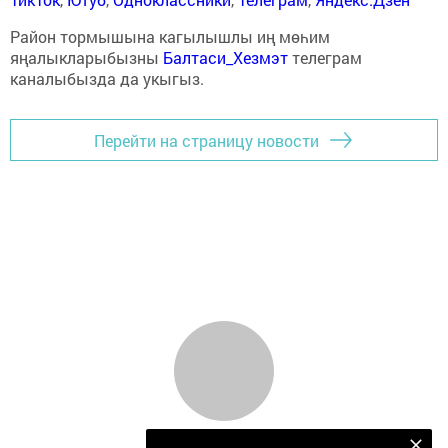
Район тормышына кагылышлы иң мөһим
яңалыкларыбызны
Балтаси_Хезмэт
телеграм
каналыбызда да укыгыз.
Перейти на страницу новости