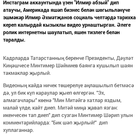
Инстаграм аккаунтында үзен "Илмир абзый" дип
атаучы, Америкада яшәп бизнес белән шөгыльләнүче
эшмәкәр Илмир Әхмәтҗанов социаль челтәрдә тарихка
кереп калырдай кызыклы видео урнаштырган. Әлеге
ролик интернетны шаулатып, яшен тизлеге белән
таралды.
Кадрларда Татарстанның беренче Президенты, Дәүләт
Киңәшчесе Минтимер Шәймиев баянга кушылып шаян
такмаклар җырлый.
Видеоның кайда ничек төшерелүе аңлашылып бетмәсә
дә, ул бик күп караулар җыеп өлгергән. "Эх,
алмагачлары" көенә "Мин Митәйгә хатлар яздым,
малай үлде, кайт диеп. Митәй миңа җавап язган:
икенчесен тап диеп" дип сузган Минтимер Шәрип улын
комментарийларда: "Бик шәп җырлый!" дип
хуплаганнар.