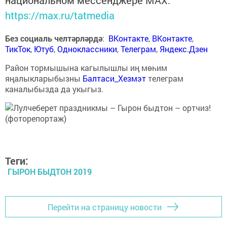
национальном мессенджере MАХ:
https://max.ru/tatmedia
Без социаль челтәрләрдә
:
ВКонтакте
,
ВКонтакте
,
ТикТок
,
Ютуб
,
Одноклассники
,
Телеграм
,
Яндекс.Дзен
Район тормышына кагылышлы иң мөһим
яңалыкларыбызны
Балтаси_Хезмэт
телеграм
каналыбызда да укыгыз.
Теги:
ГЫРОН БЫДТОН 2019
Перейти на страницу новости