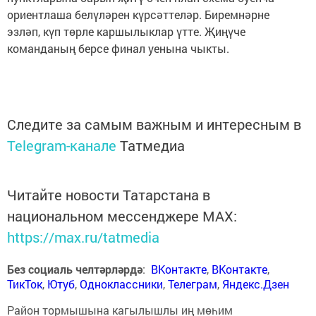
ориентлаша белүләрен күрсәттеләр. Биремнәрне
эзләп, күп төрле каршылыклар үтте. Җиңүче
команданың берсе финал уенына чыкты.
Следите за самым важным и интересным в
Telegram-канале
Татмедиа
Читайте новости Татарстана в
национальном мессенджере MАХ:
https://max.ru/tatmedia
Без социаль челтәрләрдә
:
ВКонтакте
,
ВКонтакте
,
ТикТок
,
Ютуб
,
Одноклассники
,
Телеграм
,
Яндекс.Дзен
Район тормышына кагылышлы иң мөһим