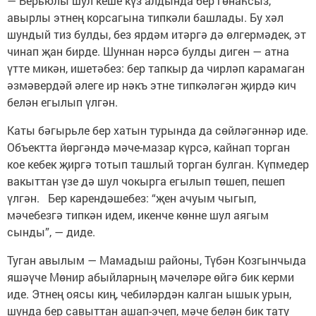
— Берьюлы шул кеше күз алдында бер гөнаһсыз,
авырлы этнең корсагына типкәли башлады. Бу хәл
шундый тиз булды, без ярдәм итәргә дә өл­гермәдек, эт
чинап җан бирде. Шуннан нәрсә булды диген — атна
үтте микән, ишетәбез: бер тапкыр да чирләп карамаган
әзмәвердәй әлеге ир нәкъ этне типкәләгән җирдә кич
белән егылып үлгән.
Каты бәгырьле бер хатын турында да сөйләгәннәр иде.
Объектта йөргәндә мәче-мазар күрсә, кайнап торган
кое кебек җиргә тотып ташлый торган булган. Күпмедер
вакыттан үзе дә шул чокырга егылып төшеп, пешеп
үлгән. Бер карендәшебез: “җен ачуым чыгып,
мәчебезгә типкән идем, икенче көнне шул аягым
сынды”, — диде.
Туган авылым — Мамадыш районы, Түбән Козгынчыда
яшәүче Мөнир абыйларның мәчеләре өйгә бик керми
иде. Этнең оясы киң, чебиләрдән калган ышык урын,
шунда бер савыттан ашап-эчеп, мәче бе­лән бик тату