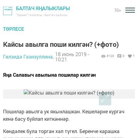
БАЛТАЧ ЯҢАЛЫКЛАРЫ
16+
"Хезмәт" газетасы - Балтач районы
ТӨРЛЕСЕ
Кайсы авылга поши килгән? (+фото)
18 июнь 2019 -
Гөлзидә Газизуллина,
3123
0
1
10:21
Яңа Салавыч авылына пошилар килгән
Пошилар авылга ук якынлашкан. Кешеләрне күргәч
кенә басу буйлап киткәннәр.
Көндәлек була торган хәл түгел. Беренче карашка