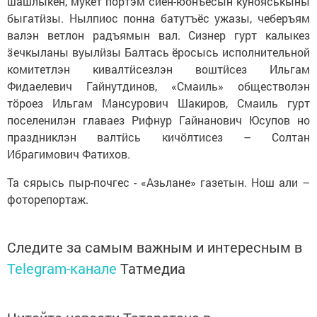
шашлыкен, мукет пӧртэм сиён-юонъёсын кунояськыны
быгатӥзы. Нылпиос понна батутъёс ужазы, чеберъям
валэн ветлон радъямын вал. Сизнер гурт калыкез
ӟечкыланы вуылӥзы Балтась ёросысь исполнительной
комитетлэн кивалтӥсезлэн воштӥсез Ильгам
Фидаелевич Гайнутдинов, «Смаиль» обществолэн
тӧроез Ильгам Мансурович Шакиров, Смаиль гурт
поселенилэн главаез Рифнур Гайнанович Юсупов но
праздниклэн валтӥсь кичӧлтисез – Солтан
Ибрагимович Фатихов.
Та сярысь пыр-почгес - «Азьлане» газетын. Нош али –
фоторепортаж.
Следите за самым важным и интересным в
Telegram-канале
Татмедиа