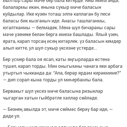
Былтыр сары мәче бер бала китерде. Аны имезгәндә,
балалармы икән, янына сукыр мәче баласын
куйдылар. Ике күзен тоташ элпә каплаган бу песи
баласы бик кызганыч иде. Анасы ташлаганмы,
югалтканмы — белмәдек. Менә шул бичараны сары
мәче үзенеке белән бергә имезә башлады. Ялый үзен,
ярата, карап торсаң исең китәрлек. үз баласын кемдер
алып китте, ул шул сукыр үксезне үстерде...
Бер үсмер бала оя ясап, каты яңгырларда өстенә
түшәп, карап торды. Мин оныгымны чанага яки арбага
утыртып чыкканда да: “Апа, бе­рәр ярдәм кирәкмиме?”
— дип сорап кына торды ул миһербанлы бала.
Бервакыт шул үксез мәче баласына ризыклар
чыгарган хатын гыйбрәтле хәлләр сөйләде.
— Безнең авылда эт, мәче сөймәс берәү бар иде, —
диде ул.