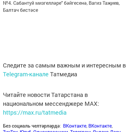
№4. Сабантуй мизгелләре" бәйгесенә, Вагиз Таҗиев,
Балтач бистәсе
Следите за самым важным и интересным в
Telegram-канале
Татмедиа
Читайте новости Татарстана в
национальном мессенджере MАХ:
https://max.ru/tatmedia
Без социаль челтәрләрдә
:
ВКонтакте
,
ВКонтакте
,
ТикТок
,
Ютуб
,
Одноклассники
,
Телеграм
,
Яндекс.Дзен