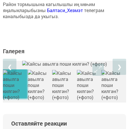
Район тормышына кагылышлы иң мөһим
яңалыкларыбызны
Балтаси_Хезмэт
телеграм
каналыбызда да укыгыз.
Галерея
❮
❯
Оставляйте реакции