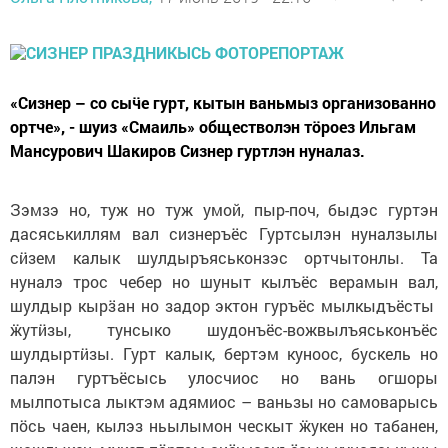
«Сизнер – со сыӵе гурт, кытын ваньмыз организованно
ортче», - шуиз «Смаиль» обществолэн тӧроез Ильгам
Мансурович Шакиров Сизнер гуртлэн нуналаз.
Зэмзэ но, туж но туж умой, пыр-поч, быдэс гуртэн
дасяськиллям вал сизнеръёс Гуртсылэн нуналзылы
сӥзем калык шулдыръяськонзэс ортчытонлы. Та
нуналэ трос чебер но шуныт кылъёс верамын вал,
шулдыр кырӟан но задор эктон гуръёс мылкыдъёсты
ӝутӥзы, тунсыко шудонъёс-вожвылъяськонъёс
шулдыртӥзы. Гурт калык, бертэм куноос, бускель но
палэн гуртъёсысь улосчиос но вань огшоры
мылпотыса лыктэм адямиос – ваньзы но самоварысь
пӧсь чаен, кылэз ньылымон ческыт ӝукен но табанен,