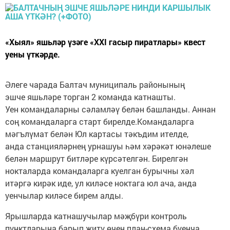
«Хыял» яшьләр үзәге «XXI гасыр пиратлары» квест
уены үткәрде.
Әлеге чарада Балтач муниципаль районының
эшче яшьләре торган 2 команда катнашты.
Уен командаларны сәламләү белән башланды. Аннан
соң командаларга старт бирелде.Командаларга
мәгълүмат белән Юл картасы тәкъдим ителде,
анда станцияләрнең урнашуы һәм хәрәкәт юнәлеше
белән маршрут битләре күрсәтелгән. Бирелгән
нокталарда командаларга куелган бурычны хәл
итәргә кирәк иде, ул киләсе ноктага юл ача, анда
уенчылар киләсе бирем алды.
Ярышларда катнашучылар мәҗбүри контроль
пунктларына барып җитү өчен план-схема буенча