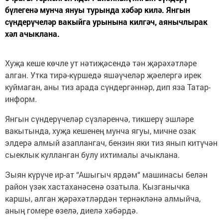
бүлегенә мунча януы турында хәбәр килә. Янгын
сүндерүчеләр вакыйга урынына килгәч, аянычлырак
хәл ачыклана.
Хуҗа кеше көчле ут нәтиҗәсендә тән җәрәхәтләре
алган. Утка тирә-күршедә яшәүчеләр җәелергә ирек
куймаган, аны тиз арада сүндергәннәр, дип яза Татар-
информ.
Янгын сүндерүчеләр сүзләренчә, тикшерү эшләре
вакытында, хуҗа кешенең мунча ягуы, мичне озак
элдерә алмый азаплангач, бензин яки тиз янып китүчән
сыеклык кулланган булу ихтималы ачыклана.
Зыян күрүче ир-ат “Ашыгыч ярдәм“ машинасы белән
район үзәк хастаханәсенә озатыла. Кызганычка
каршы, алган җәрәхәтләрдән тернәкләнә алмыйча,
аның гомере өзелә, диелә хәбәрдә.