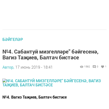
БӘЙГЕЛӘР
№4. Сабантуй мизгелләре" бәйгесенә,
Вагиз Таҗиев, Балтач бистәсе
Автор,
17 июнь 2019 - 18:41
1582
0
1
№4. Вагиз Таҗиев, Балтач бистәсе