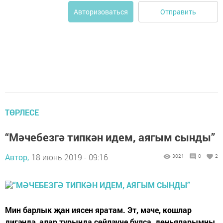
Отправить
Авторизоваться
ТӨРЛЕСЕ
“Мәчебезгә типкән идем, аягым сынды”
Автор,
18 июнь 2019 - 09:16
3021
0
2
Мин барлык җан иясен яратам. Эт, мәче, кошлар
дигәндә, алар турында сөйләүче булса, дөньяларымны