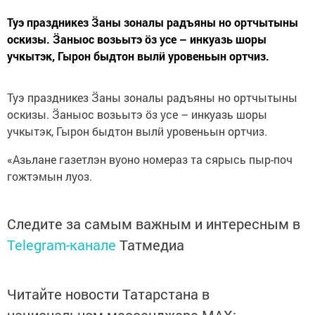
Туэ праздникез Ӟаны зоналы радъяны но ортчытыны
оскизы. Ӟаныос возьытэ ӧз усе – инкуазь шоры
учкытэк, Гырон быдтон вылӥ уровеньын ортчиз.
Туэ праздникез Ӟаны зоналы радъяны но ортчытыны
оскизы. Ӟаныос возьытэ ӧз усе – инкуазь шоры
учкытэк, Гырон быдтон вылӥ уровеньын ортчиз.
«Азьлане газетлэн вуоно номераз та сярысь пыр-поч
гожтэмын луоз.
Следите за самым важным и интересным в
Telegram-канале
Татмедиа
Читайте новости Татарстана в