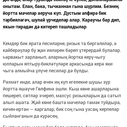
онытам. Елан, бака, тычканнан гына шүрлим. Безнең
йортта мәчеләр аеруча күп. Дустым әлфирә бик
тәрбияләгәч, шулай үрчеделәр алар. Караучы бар дип,
якын-тирәдән дә китереп ташладылар
Кемдер бик ярата песиләрне, ризык та биргәлиләр, ә
кайберәүләр бу җан ияләрен бәреп үтерердәй булалар.
һәрвакыт зарланып, аларның йортка керү-чыгу
юлларын яптыру-бикләтүләре аркасында керә яки
чыга алмыйча үлүче песиләр дә булды.
Рәхмәт инде, алар өчен иң күп игелекне шушы зур
йортта яшәүче Гөлфинә эшли. Кыш көне ашарларына
пешереп, сөтләр эчереп, махсус ризыкларын да сатып
алып ашата. Җәй көне башта мәчеләр тамак туйдыра,
кичен-иртән — каргалар, бик соң гына узсаң, керпеләр
сыйланганын да күрәсең.