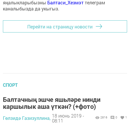
яңалыкларыбызны
Балтаси_Хезмэт
телеграм
каналыбызда да укыгыз.
Перейти на страницу новости
СПОРТ
Балтачның эшче яшьләре нинди
каршылык аша үткән? (+фото)
18 июнь 2019 -
Гөлзидә Газизуллина,
2816
0
1
08:11