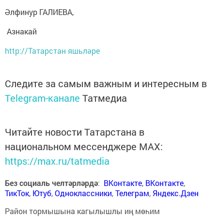
Әлфинур ГАЛИЕВА,
Азнакай
http://Татарстан яшьләре
Следите за самым важным и интересным в
Telegram-канале
Татмедиа
Читайте новости Татарстана в
национальном мессенджере MАХ:
https://max.ru/tatmedia
Без социаль челтәрләрдә
:
ВКонтакте
,
ВКонтакте
,
ТикТок
,
Ютуб
,
Одноклассники
,
Телеграм
,
Яндекс.Дзен
Район тормышына кагылышлы иң мөһим