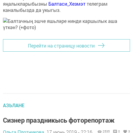
яңалыкларыбызны
Балтаси_Хезмэт
телеграм
каналыбызда да укыгыз.
Перейти на страницу новости
АЗЬЛАНЕ
Сизнер праздникысь фоторепортаж
Ольга Плотникова,
17 июнь 2019 - 22:16
2535
0
3