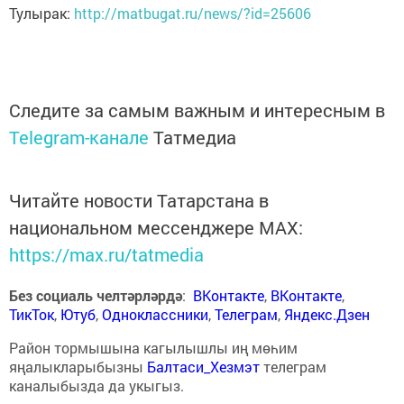
Тулырак:
http://matbugat.ru/news/?id=25606
Следите за самым важным и интересным в
Telegram-канале
Татмедиа
Читайте новости Татарстана в
национальном мессенджере MАХ:
https://max.ru/tatmedia
Без социаль челтәрләрдә
:
ВКонтакте
,
ВКонтакте
,
ТикТок
,
Ютуб
,
Одноклассники
,
Телеграм
,
Яндекс.Дзен
Район тормышына кагылышлы иң мөһим
яңалыкларыбызны
Балтаси_Хезмэт
телеграм
каналыбызда да укыгыз.