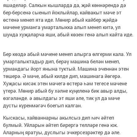
яшәделәр. Салкын кышларда да, җәй көннәрендә дә
бер-берсенә сыенып йоклыйлар, кайвакыт мәче эт
өстенә менеп ята иде. Мөнир абый кайбер җәйдә
мәчене урманга умарталыкка алып менеп китә, ул
шунда хуҗаларча яши, абый көзен генә алып кайта иде.
Бер көздә абый мәчене менеп алырга өлгерми кала. Ул
умарталыктадыр дип, берәү машина белән менеп,
урмандагы йорт янына туктый. Машина эченнән этен
төшерә. Ә мәче, абый килде дип, машинага йөгерә.
Хуҗасы кисәк этен мәчегә өстерә һәм тегесе мәчене
үтерә. Мөнир абый бу хәлне күңеленә бик авыр алды,
өзгәләнде. ә авылдагы эт яши әле, тик ул да мәче
дусты күрен­мә­гәч боегып калган.
Кыскасы, хайваннарны акылсыз дип һич әйтеп
булмый. Уйларын әйтеп бирергә телләре генә юк.
Аларның яратуы, дуслыгы эчкерсез­рәктер дә әле.