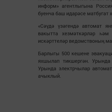
информ» агентлыгына Росси
буенча баш идарәсе матбугат 
«Сәүдә үзәгендә автомат ян
вакытта хезмәткәрләр һәм 
искәрттеләр ведомствоның ма
Барлыгы 500 кешене эвакуаци
яхшылап тикшергән. Урында 
Урында электрчылар автомат
ачыклый.