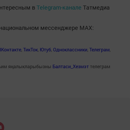
интересным в
Telegram-канале
Татмедиа
в национальном мессенджере MАХ:
ВКонтакте
,
ТикТок
,
Ютуб
,
Одноклассники
,
Телеграм
,
һим яңалыкларыбызны
Балтаси_Хезмэт
телеграм