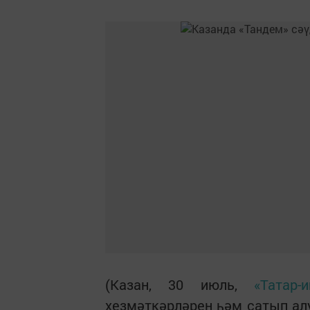
(Казан, 30 июль,
«Татар-
хезмәткәрләрен һәм сатып алу