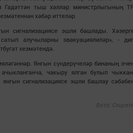
я Гадәттән тыш хәлләр министрлыгының Т
хезмәтеннән хәбәр иттеләр.
гын сигнализациясе эшли башлады. Хәзерг
сатып алучыларны эвакуациялиләр», - ди
тбугат хезмәтендә.
яләгәннәр. Янгын сүндерүчеләр бинаның эче
ачыкланганча, чакыру ялган булып чыккан
 янгын сигнализациясе эшли башлау сәбәбе
Фото: Соцсет