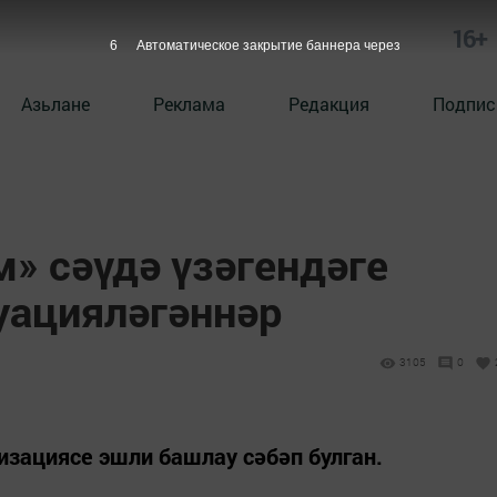
16+
5
Автоматическое закрытие баннера через
Азьлане
Реклама
Редакция
Подпис
» сәүдә үзәгендәге
уацияләгәннәр
3105
0
изациясе эшли башлау сәбәп булган.