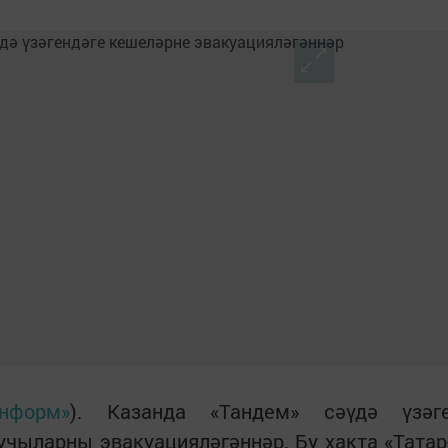
информ»
). Казанда «Тандем» сәүдә үзәг
чыларны эвакуацияләгәннәр. Бу хакта «Татар