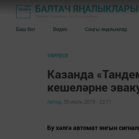
БАЛТАЧ ЯҢАЛЫКЛАРЫ
"Хезмәт" газетасы - Балтач районы
Баш бит
Видео
Соңгы яңалыклар
ТӨРЛЕСЕ
Казанда «Тандем
кешеләрне эвак
Автор,
30 июль 2019 - 22:11
Бу хәлгә автомат янгын сигнал