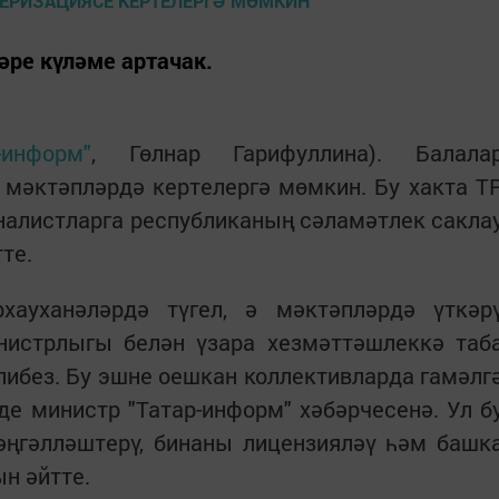
әре күләме артачак.
-информ"
, Гөлнар Гарифуллина). Балала
 мәктәпләрдә кертелергә мөмкин. Бу хакта Т
алистларга республиканың сәламәтлек сакла
те.
хауханәләрдә түгел, ә мәктәпләрдә үткәр
истрлыгы белән үзара хезмәттәшлеккә таб
либез. Бу эшне оешкан коллективларда гамәлг
е министр "Татар-информ" хәбәрчесенә. Ул б
әңгәлләштерү, бинаны лицензияләү һәм башк
н әйтте.