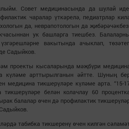
йлыйм. Совет медицинасында да шулай иде
офилактик чаралар үткәрелә, педиатрлар кил
ихологын да, неврапотологын да җибәрәчәкбез
акчасыннан ук башларга тиешбез. Балаларн
 үзгәрешләрне вакытында ачыклап, төзәте
иде Садыйков.
үләм проекты кысаларында мәҗбүри медицин
а күләме арттырылганын әйтте. Шуның бе
ен медицина тикшерүләре күләме арта. “15-1
 тикшерүләре белән колачлау 60 процентк
лырак балалар өчен дә профилактик тикшерүлә
 Садыйков.
ләрдә табибка тикшеренү өчен килгән сәламә