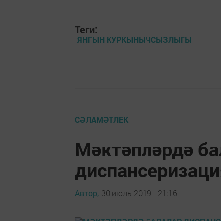
Теги:
ЯНГЫН КУРКЫНЫЧСЫЗЛЫГЫ
СӘЛАМӘТЛЕК
Мәктәпләрдә ба
диспансеризаци
Автор,
30 июль 2019 - 21:16