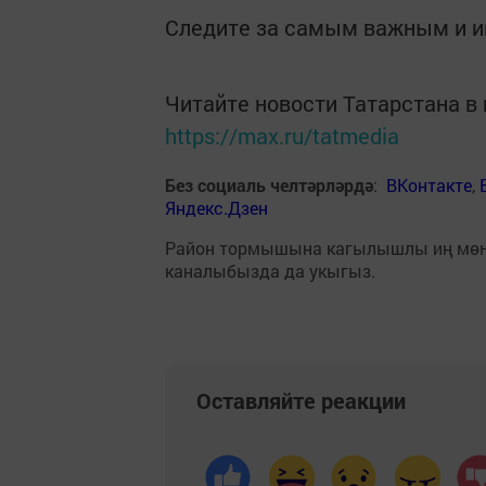
Следите за самым важным и 
Читайте новости Татарстана 
https://max.ru/tatmedia
Без социаль челтәрләрдә
:
ВКонтакте
,
Яндекс.Дзен
Район тормышына кагылышлы иң мө
каналыбызда да укыгыз.
Оставляйте реакции