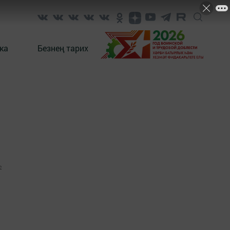
ка
Безнең тарих
2