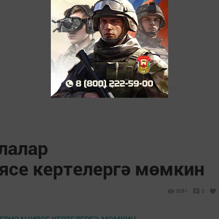
лалар
ясе кертелергә мөмкин
3061
0