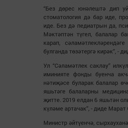
“Без дөрес юнәлештә дип у
стоматология дә бар иде, пр
иде. Без дә педиатрын да, пс
Мәктәптән түгел, балалар б
карап, сәламәтлекләрендәге
булганда төзәтергә кирәк”, - д
Ул “Сәламәтлек саклау” илк
иминияте фонды буенча акч
нәтиҗәсе буларак балалар өч
яшьтәге балаларны медицина
җитте. 2019 елдан 6 яшьтән о
күләме артачак”, - диде Марат
Министр әйтүенчә, сырхауханә