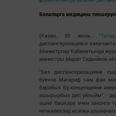
Балаларга медицина тикшерүл
(Казан, 30 июль,
"Татар
диспансеризациясе киләчәктә
Министрлар Кабинетында журн
министры Марат Садыйков әйт
“Без диспансеризацияне сыр
буенча Мәгариф һәм фән мин
барабыз. Бу концепцияне әзер
ашырырбыз дип уйлыйм”, - дид
эшне башкару өчен законга т
нечкәлекләр исәпкә алыначагы